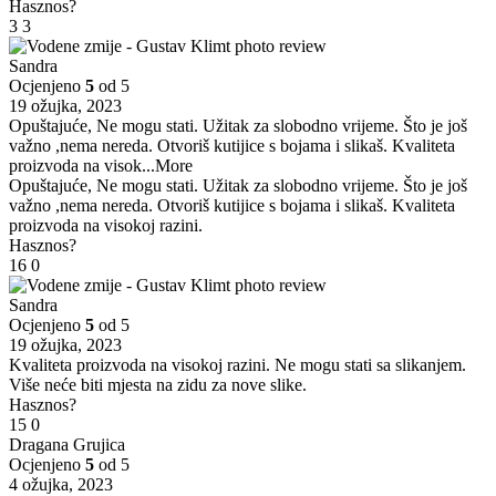
Hasznos?
3
3
Sandra
Ocjenjeno
5
od 5
19 ožujka, 2023
Opuštajuće, Ne mogu stati. Užitak za slobodno vrijeme. Što je još
važno ,nema nereda. Otvoriš kutijice s bojama i slikaš. Kvaliteta
proizvoda na visok
...More
Opuštajuće, Ne mogu stati. Užitak za slobodno vrijeme. Što je još
važno ,nema nereda. Otvoriš kutijice s bojama i slikaš. Kvaliteta
proizvoda na visokoj razini.
Hasznos?
16
0
Sandra
Ocjenjeno
5
od 5
19 ožujka, 2023
Kvaliteta proizvoda na visokoj razini. Ne mogu stati sa slikanjem.
Više neće biti mjesta na zidu za nove slike.
Hasznos?
15
0
Dragana Grujica
Ocjenjeno
5
od 5
4 ožujka, 2023