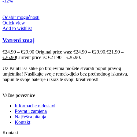
-12%
Odabir mogućnosti
Quick view
Add to wishlist
Vatreni zmaj
€
24.90
–
€
29.90
Original price was: €24.90 – €29.90.
€
21.90
–
€
26.90
Current price is: €21.90 – €26.90.
Uz PaintLisa slike po brojevima možete stvarati poput pravog
umjetnika! Naslikajte svoje remek-djelo bez prethodnog iskustva,
napunite svoje baterije i izrazite svoju kreativnost!
Važne poveznice
Informacije o dostavi
Povrat i zamjena
Najčešća pitanja
Kontakt
Kontakt