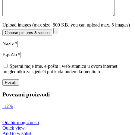
Upload images (max size: 500 KB, you can upload max. 5 images)
Choose pictures & videos
Naziv
*
E-pošta
*
Spremi moje ime, e-poštu i web-stranicu u ovom internet
pregledniku za sljedeći put kada budem komentirao.
Povezani proizvodi
-12%
Odabir mogućnosti
Quick view
Add to wishlist