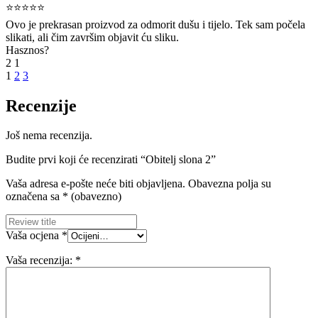
⭐⭐⭐⭐⭐
Ovo je prekrasan proizvod za odmorit dušu i tijelo. Tek sam počela
slikati, ali čim završim objavit ću sliku.
Hasznos?
2
1
1
2
3
Recenzije
Još nema recenzija.
Budite prvi koji će recenzirati “Obitelj slona 2”
Vaša adresa e-pošte neće biti objavljena.
Obavezna polja su
označena sa
* (obavezno)
Vaša ocjena
*
Vaša recenzija:
*