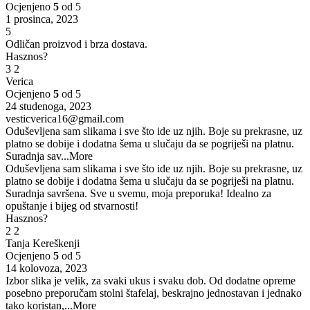
Ocjenjeno
5
od 5
1 prosinca, 2023
5
Odličan proizvod i brza dostava.
Hasznos?
3
2
Verica
Ocjenjeno
5
od 5
24 studenoga, 2023
vesticverica16@gmail.com
Oduševljena sam slikama i sve što ide uz njih. Boje su prekrasne, uz
platno se dobije i dodatna šema u slučaju da se pogriješi na platnu.
Suradnja sav
...More
Oduševljena sam slikama i sve što ide uz njih. Boje su prekrasne, uz
platno se dobije i dodatna šema u slučaju da se pogriješi na platnu.
Suradnja savršena. Sve u svemu, moja preporuka! Idealno za
opuštanje i bijeg od stvarnosti!
Hasznos?
2
2
Tanja Kereškenji
Ocjenjeno
5
od 5
14 kolovoza, 2023
Izbor slika je velik, za svaki ukus i svaku dob. Od dodatne opreme
posebno preporučam stolni štafelaj, beskrajno jednostavan i jednako
tako koristan,
...More