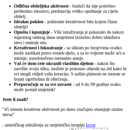
Odlična obiteljska aktivnost
- budući da nije potrebno
prethodno iskustvo, predstavlja veliko opuštanje za cijelu
obitelj.
Idealan poklon
- poklonite kreativnost bilo kojem članu
obitelji!
Opušta i ispunjuje
- Više istraživanja je pokazalo da nakon
napornog radnog dana umjetnost izuzetno dobro ublažava
stres i smiruje um.
Kreativnost i fokusiranje
- sa slikom po brojevima svatko
može naslikati pravo remek-djelo, a za to vrijeme može ući u
mirnije, usredotočeno mentalno stanje.
Vaš će dom ćete ukrasiti vlastitim djelom
- nakon što
završite svoju sliku, možete je ponosno objesiti na zid kako bi
svi mogli vidjeti vašu kreaciju. S našim platnom ne morate se
bojati ogrebotina ili oštećenja.
Preporučuje se za sve uzraste
- od 0 do 99 godina svako
može postati umjetnik!
Jeste li znali?
"45 minuta kreativne aktivnosti po danu značajno smanjuje razinu
stresa"
- američkog udruženja za umjetničku terapiju
Izvor