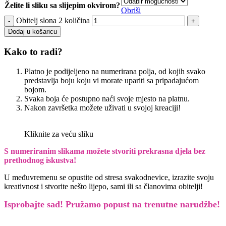
Želite li sliku sa slijepim okvirom?
Obriši
Obitelj slona 2 količina
Dodaj u košaricu
Kako to radi?
Platno je podijeljeno na numerirana polja, od kojih svako
predstavlja boju koju vi morate upariti sa pripadajućom
bojom.
Svaka boja će postupno naći svoje mjesto na platnu.
Nakon završetka možete uživati u svojoj kreaciji!
Kliknite za veću sliku
S numeriranim slikama možete stvoriti prekrasna djela bez
prethodnog iskustva!
U međuvremenu se opustite od stresa svakodnevice, izrazite svoju
kreativnost i stvorite nešto lijepo, sami ili sa članovima obitelji!
Isprobajte sad! Pružamo
popust na trenutne narudžbe!