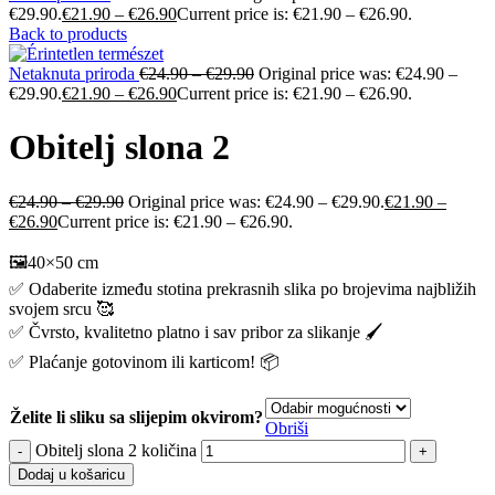
€29.90.
€
21.90
–
€
26.90
Current price is: €21.90 – €26.90.
Back to products
Netaknuta priroda
€
24.90
–
€
29.90
Original price was: €24.90 –
€29.90.
€
21.90
–
€
26.90
Current price is: €21.90 – €26.90.
Obitelj slona 2
€
24.90
–
€
29.90
Original price was: €24.90 – €29.90.
€
21.90
–
€
26.90
Current price is: €21.90 – €26.90.
🖼️40×50 cm
✅ Odaberite između stotina prekrasnih slika po brojevima najbližih
svojem srcu 🥰
✅ Čvrsto, kvalitetno platno i sav pribor za slikanje 🖌️
✅ Plaćanje gotovinom ili karticom! 📦
Želite li sliku sa slijepim okvirom?
Obriši
Obitelj slona 2 količina
Dodaj u košaricu