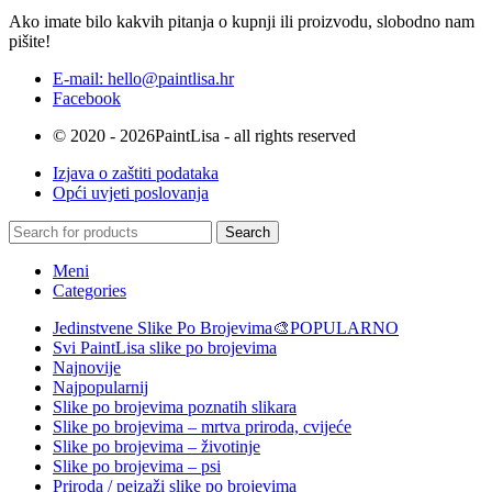
Ako imate bilo kakvih pitanja o kupnji ili proizvodu, slobodno nam
pišite!
E-mail: hello@paintlisa.hr
Facebook
© 2020 - 2026PaintLisa - all rights reserved
Izjava o zaštiti podataka
Opći uvjeti poslovanja
Search
Meni
Categories
Jedinstvene Slike Po Brojevima🎨
POPULARNO
Svi PaintLisa slike po brojevima
Najnovije
Najpopularnij
Slike po brojevima poznatih slikara
Slike po brojevima – mrtva priroda, cvijeće
Slike po brojevima – životinje
Slike po brojevima – psi
Priroda / pejzaži slike po brojevima