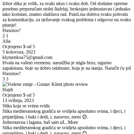
Izbor slika je velik, za svaki ukus i svaku dob. Od dodatne opreme
posebno preporučam stolni štafelaj, beskrajno jednostavan i jednako
tako koristan, znatno olakšava rad. PainLisa dobiva svaku pohvalu
za komunikaciju, za rješavanje svakog problema i odgovor na svako
pitanje!
Hasznos?
2
1
Alla
Ocjenjeno
5
od 5
5 kolovoza, 2023
klymenkoa75@gmail.com
Hvala na vašem vremenu. narudžba je stigla brzo, sigurno
zapakirana. boje su dobro odabrane, boja je na stanju. Naručit ću još
Hasznos?
3
3
Hajdi
Ocjenjeno
5
od 5
13 svibnja, 2023
Slika koja se svima sviđa
Slika mediteranskog gradića se svidjela apsolutno svima, i djeci, i
prijateljima, i baki i dedi, i, naravno, meni 😊.
Jednostavna i lagana, baš sam už
...More
Slika mediteranskog gradića se svidjela apsolutno svima, i djeci, i
prijateljima, i baki i dedi, i, naravno, meni 😊.