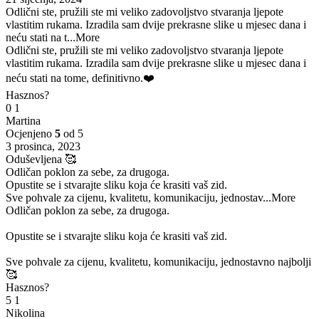
Odlični ste, pružili ste mi veliko zadovoljstvo stvaranja ljepote
vlastitim rukama. Izradila sam dvije prekrasne slike u mjesec dana i
neću stati na t
...More
Odlični ste, pružili ste mi veliko zadovoljstvo stvaranja ljepote
vlastitim rukama. Izradila sam dvije prekrasne slike u mjesec dana i
neću stati na tome, definitivno.❤️
Hasznos?
0
1
Martina
Ocjenjeno
5
od 5
3 prosinca, 2023
Oduševljena 🥰
Odličan poklon za sebe, za drugoga.
Opustite se i stvarajte sliku koja će krasiti vaš zid.
Sve pohvale za cijenu, kvalitetu, komunikaciju, jednostav
...More
Odličan poklon za sebe, za drugoga.
Opustite se i stvarajte sliku koja će krasiti vaš zid.
Sve pohvale za cijenu, kvalitetu, komunikaciju, jednostavno najbolji
🥰
Hasznos?
5
1
Nikolina