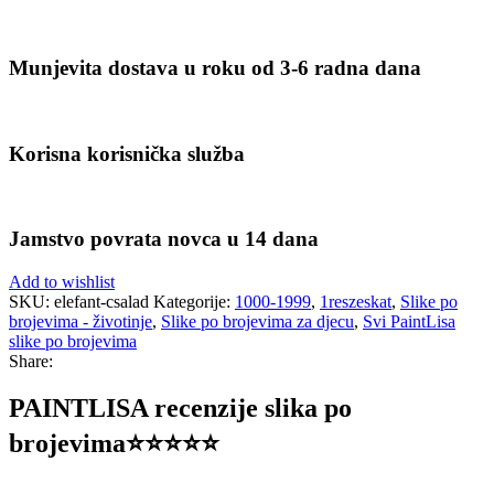
Munjevita dostava u roku od 3-6 radna dana
Korisna korisnička služba
Jamstvo povrata novca u 14 dana
Add to wishlist
SKU:
elefant-csalad
Kategorije:
1000-1999
,
1reszeskat
,
Slike po
brojevima - životinje
,
Slike po brojevima za djecu
,
Svi PaintLisa
slike po brojevima
Share:
PAINTLISA recenzije slika po
brojevima⭐️⭐️⭐️⭐️⭐️