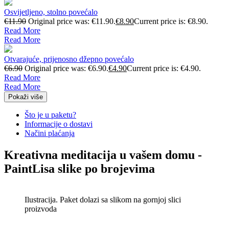
Osvijetljeno, stolno povećalo
€
11.90
Original price was: €11.90.
€
8.90
Current price is: €8.90.
Read More
Read More
Otvarajuće, prijenosno džepno povećalo
€
6.90
Original price was: €6.90.
€
4.90
Current price is: €4.90.
Read More
Read More
Pokaži više
Što je u paketu?
Informacije o dostavi
Načini plaćanja
Kreativna meditacija u vašem domu -
PaintLisa slike po brojevima
Ilustracija. Paket dolazi sa slikom na gornjoj slici
proizvoda