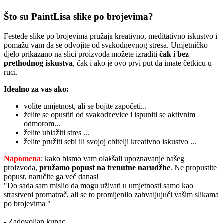
Što su PaintLisa slike po brojevima?
Festede slike po brojevima pružaju kreativno, meditativno iskustvo i
pomažu vam da se odvojite od svakodnevnog stresa. Umjetničko
djelo prikazano na slici proizvoda možete izraditi
čak i bez
prethodnog iskustva
, čak i ako je ovo prvi put da imate četkicu u
ruci.
Idealno za vas ako:
volite umjetnost, ali se bojite započeti...
želite se opustiti od svakodnevice i ispuniti se aktivnim
odmorom...
želite ublažiti stres ...
želite pružiti sebi ili svojoj obitelji kreativno iskustvo ...
Napomena
: kako bismo vam olakšali upoznavanje našeg
proizvoda,
pružamo popust
na trenutne narudžbe
. Ne propustite
popust, naručite ga već danas!
"Do sada sam mislio da mogu uživati u umjetnosti samo kao
strastveni promatrač, ali se to promijenilo zahvaljujući vašim slikama
po brojevima "
- Zadovoljan kupac