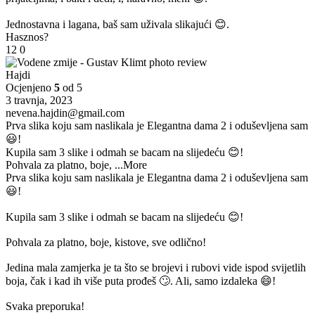
Jednostavna i lagana, baš sam uživala slikajući 😊.
Hasznos?
12
0
Hajdi
Ocjenjeno
5
od 5
3 travnja, 2023
nevena.hajdin@gmail.com
Prva slika koju sam naslikala je Elegantna dama 2 i oduševljena sam
😃!
Kupila sam 3 slike i odmah se bacam na slijedeću 😊!
Pohvala za platno, boje,
...More
Prva slika koju sam naslikala je Elegantna dama 2 i oduševljena sam
😃!
Kupila sam 3 slike i odmah se bacam na slijedeću 😊!
Pohvala za platno, boje, kistove, sve odlično!
Jedina mala zamjerka je ta što se brojevi i rubovi vide ispod svijetlih
boja, čak i kad ih više puta prođeš 🙄. Ali, samo izdaleka 😄!
Svaka preporuka!