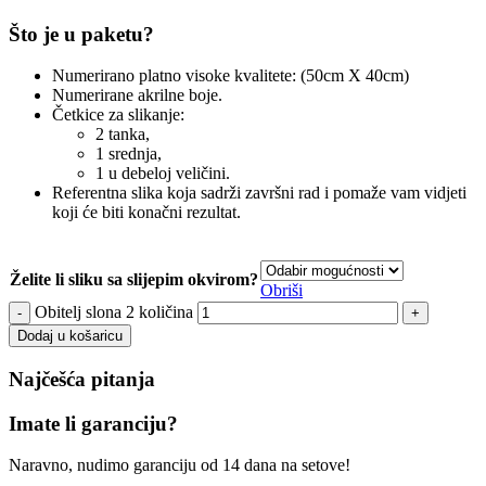
Što je u paketu?
Numerirano platno visoke kvalitete: (50cm X 40cm)
Numerirane akrilne boje.
Četkice za slikanje:
2 tanka,
1 srednja,
1 u debeloj veličini.
Referentna slika koja sadrži završni rad i pomaže vam vidjeti
koji će biti konačni rezultat.
Želite li sliku sa slijepim okvirom?
Obriši
Obitelj slona 2 količina
Dodaj u košaricu
Najčešća pitanja
Imate li garanciju?
Naravno, nudimo garanciju od 14 dana na setove!