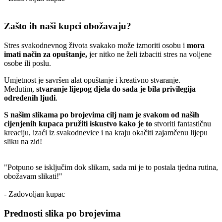
Zašto ih naši kupci obožavaju?
Stres svakodnevnog života svakako može izmoriti osobu i
mora
imati način za opuštanje,
jer nitko ne želi izbaciti stres na voljene
osobe ili poslu.
Umjetnost je savršen alat opuštanje i kreativno stvaranje.
Međutim,
stvaranje lijepog djela do sada je bila privilegija
određenih ljudi
.
S našim slikama po brojevima cilj nam je svakom od naših
cijenjenih kupaca pružiti iskustvo kako je to
stvoriti fantastičnu
kreaciju, izaći iz svakodnevice i na kraju okačiti zajamčenu lijepu
sliku na zid!
"Potpuno se isključim dok slikam, sada mi je to postala tjedna rutina,
obožavam slikati!"
- Zadovoljan kupac
Prednosti slika po brojevima