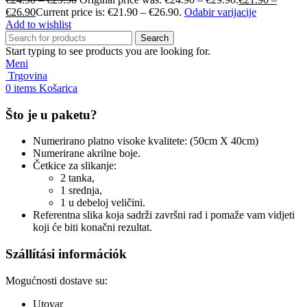
€
26.90
Current price is: €21.90 – €26.90.
Odabir varijacije
Add to wishlist
Search
Start typing to see products you are looking for.
Meni
Trgovina
0
items
Košarica
Što je u paketu?
Numerirano platno visoke kvalitete: (50cm X 40cm)
Numerirane akrilne boje.
Četkice za slikanje:
2 tanka,
1 srednja,
1 u debeloj veličini.
Referentna slika koja sadrži završni rad i pomaže vam vidjeti
koji će biti konačni rezultat.
Szállítási információk
Mogućnosti dostave su:
Utovar