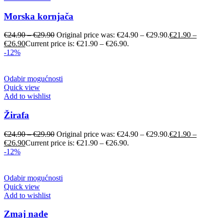
Morska kornjača
€
24.90
–
€
29.90
Original price was: €24.90 – €29.90.
€
21.90
–
€
26.90
Current price is: €21.90 – €26.90.
-12%
Odabir mogućnosti
Quick view
Add to wishlist
Žirafa
€
24.90
–
€
29.90
Original price was: €24.90 – €29.90.
€
21.90
–
€
26.90
Current price is: €21.90 – €26.90.
-12%
Odabir mogućnosti
Quick view
Add to wishlist
Zmaj nade