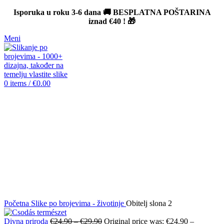
Isporuka u roku 3-6 dana 🚚 BESPLATNA POŠTARINA
iznad
€40
! 🎁
Meni
0
items
/
€
0.00
-12%
Click to enlarge
Početna
Slike po brojevima - životinje
Obitelj slona 2
Divna priroda
€
24.90
–
€
29.90
Original price was: €24.90 –