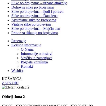
Slike po brojevima – urbane atrakcije
Duhovne slike po brojevima
Slike po brojevima – ljudi i portreti
Slike po brojevima – Dan žena
Apstraktne slike po brojevima
Vintage slike po brojevima
Slike po brojevima – Majčin dan
Pribor za slikanje po brojevima
Recenzije
Korisne Informacije
O Nama
Informacije o dostavi
Vračilo in zamenjava
Pogosta vprašanja
Kontakt
Wishlist
KOŠARICA
ZATVORI
Obitelj slona 2
€
24.90
–
€
29.90
Original price was: €24.90 – €29.90.
€
21.90
–