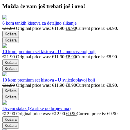
Možda će vam još trebati još i ovo!
6 kom tankih kistova za detaljno slikanje
€
11.90
Original price was: €11.90.
€
9.90
Current price is: €9.90.
Košara
Košara
10 kom premium set kistova - U tamnocrvenoj boji
€
11.90
Original price was: €11.90.
€
8.90
Current price is: €8.90.
Košara
Košara
10 kom premium set kistova - U svijetloplavoj boji
€
11.90
Original price was: €11.90.
€
8.90
Current price is: €8.90.
Košara
Košara
Drveni stalak (Za slike po brojevima)
€
12.90
Original price was: €12.90.
€
9.90
Current price is: €9.90.
Košara
Košara