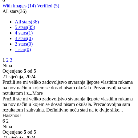
0
With images (
14
)
Verified (
5
)
All stars(
36
)
All stars(
36
)
5 stars(
35
)
4 stars(
1
)
3 stars(
0
)
2 stars(
0
)
1 star(
0
)
1
2
3
Nina
Ocjenjeno
5
od 5
21 siječnja, 2024
Pružili ste mi veliko zadovoljstvo stvaranja ljepote vlastitim rukama
na nov način u kojem se dosad nisam okušala. Prezadovoljna sam
rezultatom i z
...More
Pružili ste mi veliko zadovoljstvo stvaranja ljepote vlastitim rukama
na nov način u kojem se dosad nisam okušala. Prezadovoljna sam
rezultatom i zahvalna. Definitivno neću stati na te dvije slike...
Hasznos?
6
2
Nina
Ocjenjeno
5
od 5
21 siječnja, 2024