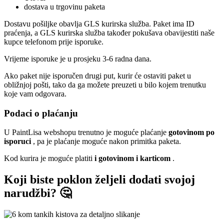
dostava u trgovinu paketa
Dostavu pošiljke obavlja GLS kurirska služba. Paket ima ID
praćenja, a GLS kurirska služba također pokušava obavijestiti naše
kupce telefonom prije isporuke.
Vrijeme isporuke je u prosjeku 3-6 radna dana.
Ako paket nije isporučen drugi put, kurir će ostaviti paket u
obližnjoj pošti, tako da ga možete preuzeti u bilo kojem trenutku
koje vam odgovara.
Podaci o plaćanju
U PaintLisa webshopu trenutno je moguće plaćanje
gotovinom po
isporuci
, pa je plaćanje moguće nakon primitka paketa.
Kod kurira je moguće platiti
i gotovinom i karticom
.
Koji biste poklon željeli dodati svojoj
narudžbi? 🤔