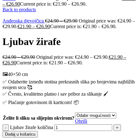
–
€
26.90
Current price is: €21.90 – €26.90.
Back to products
Anđeoska djevojčica
€
24.90
–
€
29.90
Original price was: €24.90 –
€29.90.
€
21.90
–
€
26.90
Current price is: €21.90 – €26.90.
Ljubav žirafe
€
24.90
–
€
29.90
Original price was: €24.90 – €29.90.
€
21.90
–
€
26.90
Current price is: €21.90 – €26.90.
🖼️40×50 cm
✅ Odaberite između stotina prekrasnih slika po brojevima najbližih
svojem srcu 🥰
✅ Čvrsto, kvalitetno platno i sav pribor za slikanje 🖌️
✅ Plaćanje gotovinom ili karticom! 📦
Želite li sliku sa slijepim okvirom?
Obriši
Ljubav žirafe količina
Dodaj u košaricu