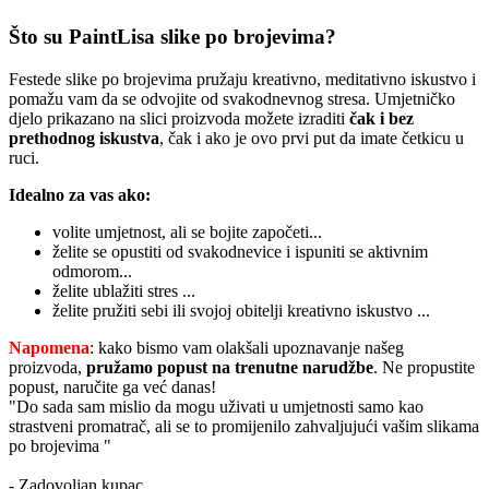
Što su PaintLisa slike po brojevima?
Festede slike po brojevima pružaju kreativno, meditativno iskustvo i
pomažu vam da se odvojite od svakodnevnog stresa. Umjetničko
djelo prikazano na slici proizvoda možete izraditi
čak i bez
prethodnog iskustva
, čak i ako je ovo prvi put da imate četkicu u
ruci.
Idealno za vas ako:
volite umjetnost, ali se bojite započeti...
želite se opustiti od svakodnevice i ispuniti se aktivnim
odmorom...
želite ublažiti stres ...
želite pružiti sebi ili svojoj obitelji kreativno iskustvo ...
Napomena
: kako bismo vam olakšali upoznavanje našeg
proizvoda,
pružamo popust
na trenutne narudžbe
. Ne propustite
popust, naručite ga već danas!
"Do sada sam mislio da mogu uživati u umjetnosti samo kao
strastveni promatrač, ali se to promijenilo zahvaljujući vašim slikama
po brojevima "
- Zadovoljan kupac