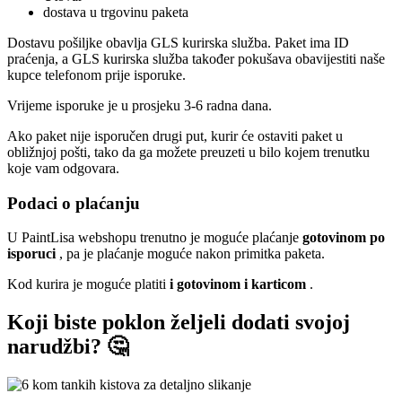
dostava u trgovinu paketa
Dostavu pošiljke obavlja GLS kurirska služba. Paket ima ID
praćenja, a GLS kurirska služba također pokušava obavijestiti naše
kupce telefonom prije isporuke.
Vrijeme isporuke je u prosjeku 3-6 radna dana.
Ako paket nije isporučen drugi put, kurir će ostaviti paket u
obližnjoj pošti, tako da ga možete preuzeti u bilo kojem trenutku
koje vam odgovara.
Podaci o plaćanju
U PaintLisa webshopu trenutno je moguće plaćanje
gotovinom po
isporuci
, pa je plaćanje moguće nakon primitka paketa.
Kod kurira je moguće platiti
i gotovinom i karticom
.
Koji biste poklon željeli dodati svojoj
narudžbi? 🤔