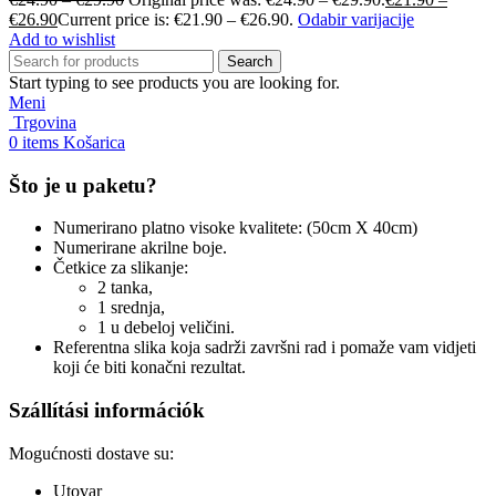
€
26.90
Current price is: €21.90 – €26.90.
Odabir varijacije
Add to wishlist
Search
Start typing to see products you are looking for.
Meni
Trgovina
0
items
Košarica
Što je u paketu?
Numerirano platno visoke kvalitete: (50cm X 40cm)
Numerirane akrilne boje.
Četkice za slikanje:
2 tanka,
1 srednja,
1 u debeloj veličini.
Referentna slika koja sadrži završni rad i pomaže vam vidjeti
koji će biti konačni rezultat.
Szállítási információk
Mogućnosti dostave su:
Utovar