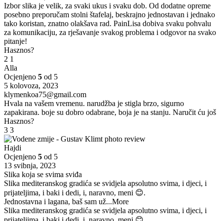
Izbor slika je velik, za svaki ukus i svaku dob. Od dodatne opreme
posebno preporučam stolni štafelaj, beskrajno jednostavan i jednako
tako koristan, znatno olakšava rad. PainLisa dobiva svaku pohvalu
za komunikaciju, za rješavanje svakog problema i odgovor na svako
pitanje!
Hasznos?
2
1
Alla
Ocjenjeno
5
od 5
5 kolovoza, 2023
klymenkoa75@gmail.com
Hvala na vašem vremenu. narudžba je stigla brzo, sigurno
zapakirana. boje su dobro odabrane, boja je na stanju. Naručit ću još
Hasznos?
3
3
Hajdi
Ocjenjeno
5
od 5
13 svibnja, 2023
Slika koja se svima sviđa
Slika mediteranskog gradića se svidjela apsolutno svima, i djeci, i
prijateljima, i baki i dedi, i, naravno, meni 😊.
Jednostavna i lagana, baš sam už
...More
Slika mediteranskog gradića se svidjela apsolutno svima, i djeci, i
prijateljima, i baki i dedi, i, naravno, meni 😊.