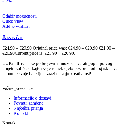
-12%
Odabir mogućnosti
Quick view
Add to wishlist
Jazavčar
€
24.90
–
€
29.90
Original price was: €24.90 – €29.90.
€
21.90
–
€
26.90
Current price is: €21.90 – €26.90.
Uz PaintLisa slike po brojevima možete stvarati poput pravog
umjetnika! Naslikajte svoje remek-djelo bez prethodnog iskustva,
napunite svoje baterije i izrazite svoju kreativnost!
Važne poveznice
Informacije o dostavi
Povrat i zamjena
Najčešća pitanja
Kontakt
Kontakt