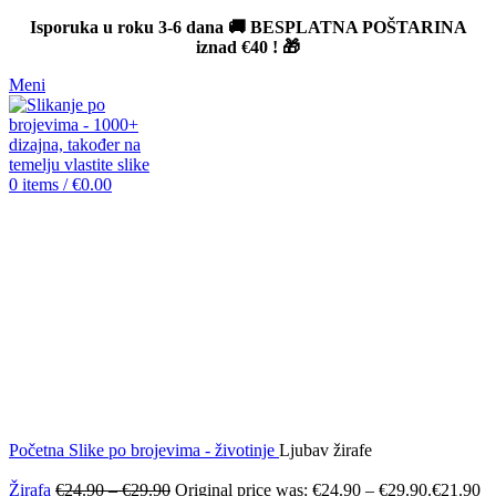
Isporuka u roku 3-6 dana 🚚 BESPLATNA POŠTARINA
iznad
€40
! 🎁
Meni
0
items
/
€
0.00
-12%
Click to enlarge
Početna
Slike po brojevima - životinje
Ljubav žirafe
Žirafa
€
24.90
–
€
29.90
Original price was: €24.90 – €29.90.
€
21.90