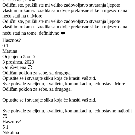
Odlični ste, pružili ste mi veliko zadovoljstvo stvaranja ljepote
vlastitim rukama. Izradila sam dvije prekrasne slike u mjesec dana i
neću stati na t
...More
Odlični ste, pružili ste mi veliko zadovoljstvo stvaranja ljepote
vlastitim rukama. Izradila sam dvije prekrasne slike u mjesec dana i
neću stati na tome, definitivno.❤️
Hasznos?
0
1
Martina
Ocjenjeno
5
od 5
3 prosinca, 2023
Oduševljena 🥰
Odličan poklon za sebe, za drugoga.
Opustite se i stvarajte sliku koja će krasiti vaš zid.
Sve pohvale za cijenu, kvalitetu, komunikaciju, jednostav
...More
Odličan poklon za sebe, za drugoga.
Opustite se i stvarajte sliku koja će krasiti vaš zid.
Sve pohvale za cijenu, kvalitetu, komunikaciju, jednostavno najbolji
🥰
Hasznos?
5
1
Nikolina