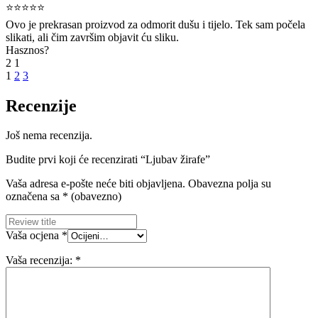
⭐⭐⭐⭐⭐
Ovo je prekrasan proizvod za odmorit dušu i tijelo. Tek sam počela
slikati, ali čim završim objavit ću sliku.
Hasznos?
2
1
1
2
3
Recenzije
Još nema recenzija.
Budite prvi koji će recenzirati “Ljubav žirafe”
Vaša adresa e-pošte neće biti objavljena.
Obavezna polja su
označena sa
* (obavezno)
Vaša ocjena
*
Vaša recenzija:
*