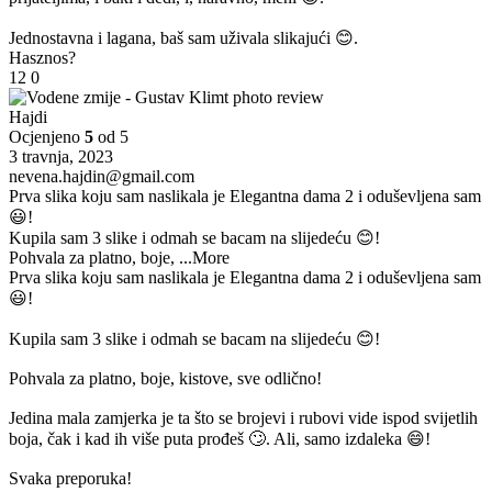
Jednostavna i lagana, baš sam uživala slikajući 😊.
Hasznos?
12
0
Hajdi
Ocjenjeno
5
od 5
3 travnja, 2023
nevena.hajdin@gmail.com
Prva slika koju sam naslikala je Elegantna dama 2 i oduševljena sam
😃!
Kupila sam 3 slike i odmah se bacam na slijedeću 😊!
Pohvala za platno, boje,
...More
Prva slika koju sam naslikala je Elegantna dama 2 i oduševljena sam
😃!
Kupila sam 3 slike i odmah se bacam na slijedeću 😊!
Pohvala za platno, boje, kistove, sve odlično!
Jedina mala zamjerka je ta što se brojevi i rubovi vide ispod svijetlih
boja, čak i kad ih više puta prođeš 🙄. Ali, samo izdaleka 😄!
Svaka preporuka!