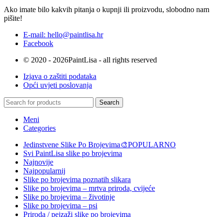
Ako imate bilo kakvih pitanja o kupnji ili proizvodu, slobodno nam
pišite!
E-mail: hello@paintlisa.hr
Facebook
© 2020 - 2026PaintLisa - all rights reserved
Izjava o zaštiti podataka
Opći uvjeti poslovanja
Search
Meni
Categories
Jedinstvene Slike Po Brojevima🎨
POPULARNO
Svi PaintLisa slike po brojevima
Najnovije
Najpopularnij
Slike po brojevima poznatih slikara
Slike po brojevima – mrtva priroda, cvijeće
Slike po brojevima – životinje
Slike po brojevima – psi
Priroda / pejzaži slike po brojevima