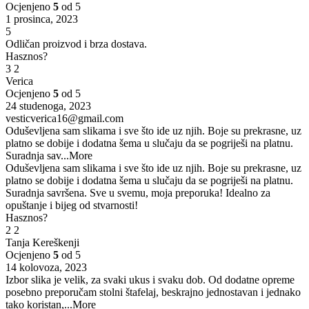
Ocjenjeno
5
od 5
1 prosinca, 2023
5
Odličan proizvod i brza dostava.
Hasznos?
3
2
Verica
Ocjenjeno
5
od 5
24 studenoga, 2023
vesticverica16@gmail.com
Oduševljena sam slikama i sve što ide uz njih. Boje su prekrasne, uz
platno se dobije i dodatna šema u slučaju da se pogriješi na platnu.
Suradnja sav
...More
Oduševljena sam slikama i sve što ide uz njih. Boje su prekrasne, uz
platno se dobije i dodatna šema u slučaju da se pogriješi na platnu.
Suradnja savršena. Sve u svemu, moja preporuka! Idealno za
opuštanje i bijeg od stvarnosti!
Hasznos?
2
2
Tanja Kereškenji
Ocjenjeno
5
od 5
14 kolovoza, 2023
Izbor slika je velik, za svaki ukus i svaku dob. Od dodatne opreme
posebno preporučam stolni štafelaj, beskrajno jednostavan i jednako
tako koristan,
...More