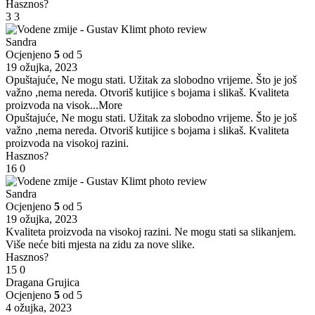
Hasznos?
3
3
Sandra
Ocjenjeno
5
od 5
19 ožujka, 2023
Opuštajuće, Ne mogu stati. Užitak za slobodno vrijeme. Što je još
važno ,nema nereda. Otvoriš kutijice s bojama i slikaš. Kvaliteta
proizvoda na visok
...More
Opuštajuće, Ne mogu stati. Užitak za slobodno vrijeme. Što je još
važno ,nema nereda. Otvoriš kutijice s bojama i slikaš. Kvaliteta
proizvoda na visokoj razini.
Hasznos?
16
0
Sandra
Ocjenjeno
5
od 5
19 ožujka, 2023
Kvaliteta proizvoda na visokoj razini. Ne mogu stati sa slikanjem.
Više neće biti mjesta na zidu za nove slike.
Hasznos?
15
0
Dragana Grujica
Ocjenjeno
5
od 5
4 ožujka, 2023