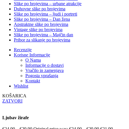
Slike po brojevima – urbane atrakcije
Duhovne slike po brojevima
Slike po brojevima – ljudi i portreti
Slike po brojevima – Dan žena
Apstraktne slike po brojevima
Vintage slike po brojevima
Slike po brojevima – Majčin dan
Pribor za slikanje po brojevima
Recenzije
Korisne Informacije
O Nama
Informacije o dostavi
Vračilo in zamenjava
Pogosta vprašanja
Kontakt
Wishlist
KOŠARICA
ZATVORI
Ljubav žirafe
€
24.90
–
€
29.90
Original price was: €24.90 – €29.90.
€
21.90
–