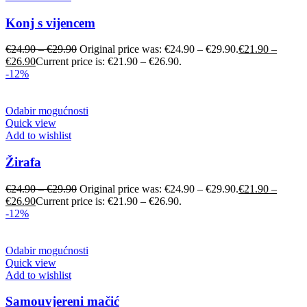
Konj s vijencem
€
24.90
–
€
29.90
Original price was: €24.90 – €29.90.
€
21.90
–
€
26.90
Current price is: €21.90 – €26.90.
-12%
Odabir mogućnosti
Quick view
Add to wishlist
Žirafa
€
24.90
–
€
29.90
Original price was: €24.90 – €29.90.
€
21.90
–
€
26.90
Current price is: €21.90 – €26.90.
-12%
Odabir mogućnosti
Quick view
Add to wishlist
Samouvjereni mačić