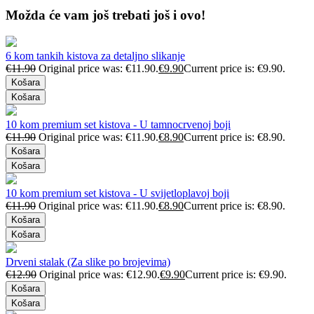
Možda će vam još trebati još i ovo!
6 kom tankih kistova za detaljno slikanje
€
11.90
Original price was: €11.90.
€
9.90
Current price is: €9.90.
Košara
Košara
10 kom premium set kistova - U tamnocrvenoj boji
€
11.90
Original price was: €11.90.
€
8.90
Current price is: €8.90.
Košara
Košara
10 kom premium set kistova - U svijetloplavoj boji
€
11.90
Original price was: €11.90.
€
8.90
Current price is: €8.90.
Košara
Košara
Drveni stalak (Za slike po brojevima)
€
12.90
Original price was: €12.90.
€
9.90
Current price is: €9.90.
Košara
Košara