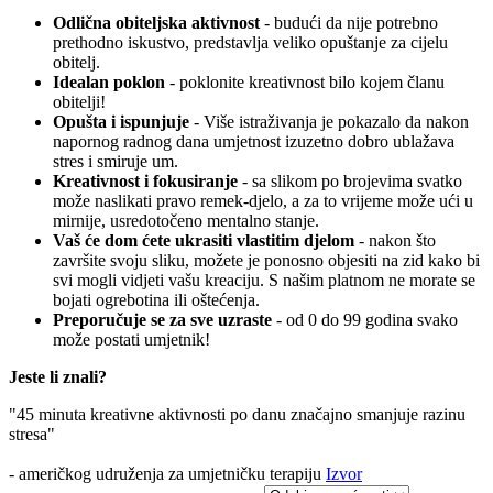
Odlična obiteljska aktivnost
- budući da nije potrebno
prethodno iskustvo, predstavlja veliko opuštanje za cijelu
obitelj.
Idealan poklon
- poklonite kreativnost bilo kojem članu
obitelji!
Opušta i ispunjuje
- Više istraživanja je pokazalo da nakon
napornog radnog dana umjetnost izuzetno dobro ublažava
stres i smiruje um.
Kreativnost i fokusiranje
- sa slikom po brojevima svatko
može naslikati pravo remek-djelo, a za to vrijeme može ući u
mirnije, usredotočeno mentalno stanje.
Vaš će dom ćete ukrasiti vlastitim djelom
- nakon što
završite svoju sliku, možete je ponosno objesiti na zid kako bi
svi mogli vidjeti vašu kreaciju. S našim platnom ne morate se
bojati ogrebotina ili oštećenja.
Preporučuje se za sve uzraste
- od 0 do 99 godina svako
može postati umjetnik!
Jeste li znali?
"45 minuta kreativne aktivnosti po danu značajno smanjuje razinu
stresa"
- američkog udruženja za umjetničku terapiju
Izvor