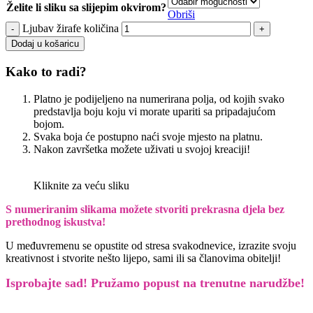
Želite li sliku sa slijepim okvirom?
Obriši
Ljubav žirafe količina
Dodaj u košaricu
Kako to radi?
Platno je podijeljeno na numerirana polja, od kojih svako
predstavlja boju koju vi morate upariti sa pripadajućom
bojom.
Svaka boja će postupno naći svoje mjesto na platnu.
Nakon završetka možete uživati u svojoj kreaciji!
Kliknite za veću sliku
S numeriranim slikama možete stvoriti prekrasna djela bez
prethodnog iskustva!
U međuvremenu se opustite od stresa svakodnevice, izrazite svoju
kreativnost i stvorite nešto lijepo, sami ili sa članovima obitelji!
Isprobajte sad! Pružamo
popust na trenutne narudžbe!