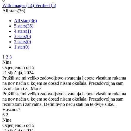
0
With images (
14
)
Verified (
5
)
All stars(
36
)
All stars(
36
)
5 stars(
35
)
4 stars(
1
)
3 stars(
0
)
2 stars(
0
)
1 star(
0
)
1
2
3
Nina
Ocjenjeno
5
od 5
21 siječnja, 2024
Pružili ste mi veliko zadovoljstvo stvaranja ljepote vlastitim rukama
na nov način u kojem se dosad nisam okušala. Prezadovoljna sam
rezultatom i z
...More
Pružili ste mi veliko zadovoljstvo stvaranja ljepote vlastitim rukama
na nov način u kojem se dosad nisam okušala. Prezadovoljna sam
rezultatom i zahvalna. Definitivno neću stati na te dvije slike...
Hasznos?
6
2
Nina
Ocjenjeno
5
od 5
21 siječnja, 2024