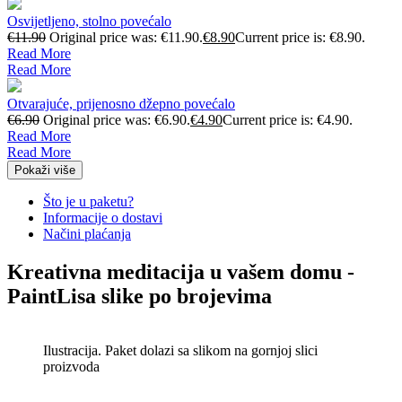
Osvijetljeno, stolno povećalo
€
11.90
Original price was: €11.90.
€
8.90
Current price is: €8.90.
Read More
Read More
Otvarajuće, prijenosno džepno povećalo
€
6.90
Original price was: €6.90.
€
4.90
Current price is: €4.90.
Read More
Read More
Pokaži više
Što je u paketu?
Informacije o dostavi
Načini plaćanja
Kreativna meditacija u vašem domu -
PaintLisa slike po brojevima
Ilustracija. Paket dolazi sa slikom na gornjoj slici
proizvoda