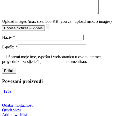
Upload images (max size: 500 KB, you can upload max. 5 images)
Choose pictures & videos
Naziv
*
E-pošta
*
Spremi moje ime, e-poštu i web-stranicu u ovom internet
pregledniku za sljedeći put kada budem komentirao.
Povezani proizvodi
-12%
Odabir mogućnosti
Quick view
Add to wishlist