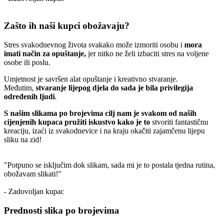
Zašto ih naši kupci obožavaju?
Stres svakodnevnog života svakako može izmoriti osobu i
mora
imati način za opuštanje,
jer nitko ne želi izbaciti stres na voljene
osobe ili poslu.
Umjetnost je savršen alat opuštanje i kreativno stvaranje.
Međutim,
stvaranje lijepog djela do sada je bila privilegija
određenih ljudi
.
S našim slikama po brojevima cilj nam je svakom od naših
cijenjenih kupaca pružiti iskustvo kako je to
stvoriti fantastičnu
kreaciju, izaći iz svakodnevice i na kraju okačiti zajamčenu lijepu
sliku na zid!
"Potpuno se isključim dok slikam, sada mi je to postala tjedna rutina,
obožavam slikati!"
- Zadovoljan kupac
Prednosti slika po brojevima