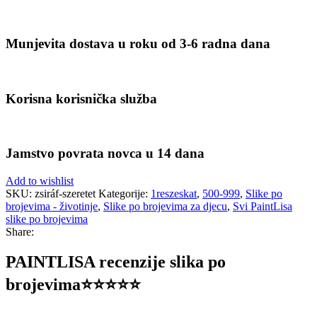
Munjevita dostava u roku od 3-6 radna dana
Korisna korisnička služba
Jamstvo povrata novca u 14 dana
Add to wishlist
SKU:
zsiráf-szeretet
Kategorije:
1reszeskat
,
500-999
,
Slike po
brojevima - životinje
,
Slike po brojevima za djecu
,
Svi PaintLisa
slike po brojevima
Share:
PAINTLISA recenzije slika po
brojevima⭐️⭐️⭐️⭐️⭐️