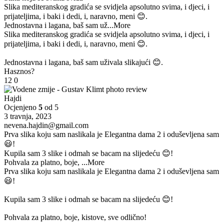
Slika mediteranskog gradića se svidjela apsolutno svima, i djeci, i
prijateljima, i baki i dedi, i, naravno, meni 😊.
Jednostavna i lagana, baš sam už
...More
Slika mediteranskog gradića se svidjela apsolutno svima, i djeci, i
prijateljima, i baki i dedi, i, naravno, meni 😊.
Jednostavna i lagana, baš sam uživala slikajući 😊.
Hasznos?
12
0
Hajdi
Ocjenjeno
5
od 5
3 travnja, 2023
nevena.hajdin@gmail.com
Prva slika koju sam naslikala je Elegantna dama 2 i oduševljena sam
😃!
Kupila sam 3 slike i odmah se bacam na slijedeću 😊!
Pohvala za platno, boje,
...More
Prva slika koju sam naslikala je Elegantna dama 2 i oduševljena sam
😃!
Kupila sam 3 slike i odmah se bacam na slijedeću 😊!
Pohvala za platno, boje, kistove, sve odlično!