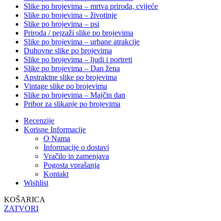
Slike po brojevima – mrtva priroda, cvijeće
Slike po brojevima – životinje
Slike po brojevima – psi
Priroda / pejzaži slike po brojevima
Slike po brojevima – urbane atrakcije
Duhovne slike po brojevima
Slike po brojevima – ljudi i portreti
Slike po brojevima – Dan žena
Apstraktne slike po brojevima
Vintage slike po brojevima
Slike po brojevima – Majčin dan
Pribor za slikanje po brojevima
Recenzije
Korisne Informacije
O Nama
Informacije o dostavi
Vračilo in zamenjava
Pogosta vprašanja
Kontakt
Wishlist
KOŠARICA
ZATVORI