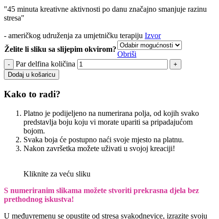
"45 minuta kreativne aktivnosti po danu značajno smanjuje razinu
stresa"
- američkog udruženja za umjetničku terapiju
Izvor
Želite li sliku sa slijepim okvirom?
Obriši
Par delfina količina
Dodaj u košaricu
Kako to radi?
Platno je podijeljeno na numerirana polja, od kojih svako
predstavlja boju koju vi morate upariti sa pripadajućom
bojom.
Svaka boja će postupno naći svoje mjesto na platnu.
Nakon završetka možete uživati u svojoj kreaciji!
Kliknite za veću sliku
S numeriranim slikama možete stvoriti prekrasna djela bez
prethodnog iskustva!
U međuvremenu se opustite od stresa svakodnevice, izrazite svoju