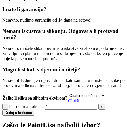
Imate li garanciju?
Naravno, nudimo garanciju od 14 dana na setove!
Nemam iskustva u slikanju. Odgovara li proizvod
meni?
Naravno, možete slikati bez imalo iskustva sa slikama po brojevima,
zahvaljujući platnu raspoređenu sa brojevima, što olakšava praćenje
boje koja se nanosi na područja.
Mogu li slikati s djecom i obitelji?
Naravno! Isključuje i opušta dok slikate sami, a u društvu su slike po
brojevima odlična aktivnost za obitelj. Isprobajte i uvjerite se sami!
Želite li sliku sa slijepim okvirom?
Obriši
Par delfina količina
Dodaj u košaricu
Zašto je PaintLisa najbolji izbor?