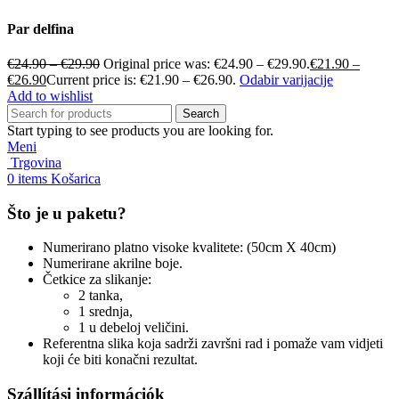
Par delfina
€
24.90
–
€
29.90
Original price was: €24.90 – €29.90.
€
21.90
–
€
26.90
Current price is: €21.90 – €26.90.
Odabir varijacije
Add to wishlist
Search
Start typing to see products you are looking for.
Meni
Trgovina
0
items
Košarica
Što je u paketu?
Numerirano platno visoke kvalitete: (50cm X 40cm)
Numerirane akrilne boje.
Četkice za slikanje:
2 tanka,
1 srednja,
1 u debeloj veličini.
Referentna slika koja sadrži završni rad i pomaže vam vidjeti
koji će biti konačni rezultat.
Szállítási információk