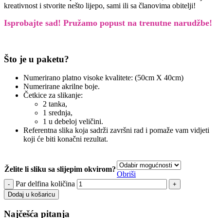
kreativnost i stvorite nešto lijepo, sami ili sa članovima obitelji!
Isprobajte sad! Pružamo
popust na trenutne narudžbe!
Što je u paketu?
Numerirano platno visoke kvalitete: (50cm X 40cm)
Numerirane akrilne boje.
Četkice za slikanje:
2 tanka,
1 srednja,
1 u debeloj veličini.
Referentna slika koja sadrži završni rad i pomaže vam vidjeti
koji će biti konačni rezultat.
Želite li sliku sa slijepim okvirom?
Obriši
Par delfina količina
Dodaj u košaricu
Najčešća pitanja