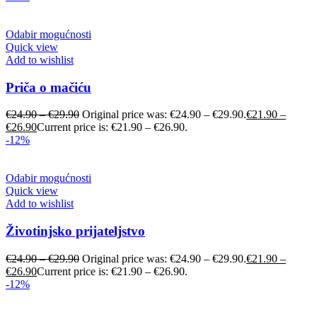
Odabir mogućnosti
Quick view
Add to wishlist
Priča o mačiću
€
24.90
–
€
29.90
Original price was: €24.90 – €29.90.
€
21.90
–
€
26.90
Current price is: €21.90 – €26.90.
-12%
Odabir mogućnosti
Quick view
Add to wishlist
Životinjsko prijateljstvo
€
24.90
–
€
29.90
Original price was: €24.90 – €29.90.
€
21.90
–
€
26.90
Current price is: €21.90 – €26.90.
-12%