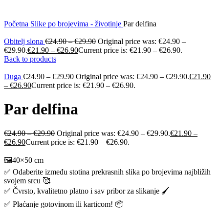
Početna
Slike po brojevima - životinje
Par delfina
Obitelj slona
€
24.90
–
€
29.90
Original price was: €24.90 –
€29.90.
€
21.90
–
€
26.90
Current price is: €21.90 – €26.90.
Back to products
Duga
€
24.90
–
€
29.90
Original price was: €24.90 – €29.90.
€
21.90
–
€
26.90
Current price is: €21.90 – €26.90.
Par delfina
€
24.90
–
€
29.90
Original price was: €24.90 – €29.90.
€
21.90
–
€
26.90
Current price is: €21.90 – €26.90.
🖼️40×50 cm
✅ Odaberite između stotina prekrasnih slika po brojevima najbližih
svojem srcu 🥰
✅ Čvrsto, kvalitetno platno i sav pribor za slikanje 🖌️
✅ Plaćanje gotovinom ili karticom! 📦