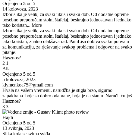
Ocjenjeno
5
od 5
14 kolovoza, 2023
Izbor slika je velik, za svaki ukus i svaku dob. Od dodatne opreme
posebno preporučam stolni štafelaj, beskrajno jednostavan i jednako
tako koristan,
...More
Izbor slika je velik, za svaki ukus i svaku dob. Od dodatne opreme
posebno preporučam stolni štafelaj, beskrajno jednostavan i jednako
tako koristan, znatno olakšava rad. PainLisa dobiva svaku pohvalu
za komunikaciju, za rješavanje svakog problema i odgovor na svako
pitanje!
Hasznos?
2
1
Alla
Ocjenjeno
5
od 5
5 kolovoza, 2023
klymenkoa75@gmail.com
Hvala na vašem vremenu. narudžba je stigla brzo, sigurno
zapakirana. boje su dobro odabrane, boja je na stanju. Naručit ću još
Hasznos?
3
3
Hajdi
Ocjenjeno
5
od 5
13 svibnja, 2023
Slika koja se svima sviđa