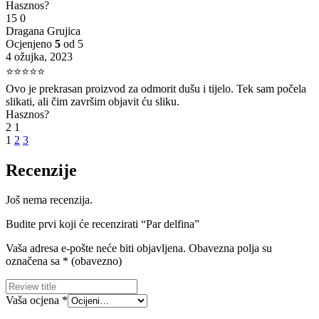
Hasznos?
15
0
Dragana Grujica
Ocjenjeno
5
od 5
4 ožujka, 2023
⭐⭐⭐⭐⭐
Ovo je prekrasan proizvod za odmorit dušu i tijelo. Tek sam počela
slikati, ali čim završim objavit ću sliku.
Hasznos?
2
1
1
2
3
Recenzije
Još nema recenzija.
Budite prvi koji će recenzirati “Par delfina”
Vaša adresa e-pošte neće biti objavljena.
Obavezna polja su
označena sa
* (obavezno)
Vaša ocjena
*