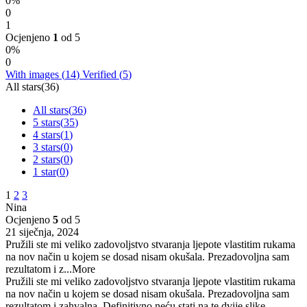
0%
0
1
Ocjenjeno
1
od 5
0%
0
With images (
14
)
Verified (
5
)
All stars(
36
)
All stars(
36
)
5 stars(
35
)
4 stars(
1
)
3 stars(
0
)
2 stars(
0
)
1 star(
0
)
1
2
3
Nina
Ocjenjeno
5
od 5
21 siječnja, 2024
Pružili ste mi veliko zadovoljstvo stvaranja ljepote vlastitim rukama
na nov način u kojem se dosad nisam okušala. Prezadovoljna sam
rezultatom i z
...More
Pružili ste mi veliko zadovoljstvo stvaranja ljepote vlastitim rukama
na nov način u kojem se dosad nisam okušala. Prezadovoljna sam
rezultatom i zahvalna. Definitivno neću stati na te dvije slike...