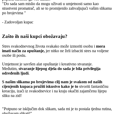
"Do sada sam mislio da mogu uživati u umjetnosti samo kao
strastveni promatrač, ali se to promijenilo zahvaljujući vašim slikama
po brojevima "
- Zadovoljan kupac
Zašto ih naši kupci obožavaju?
Stres svakodnevnog života svakako može izmoriti osobu i
mora
imati način za opuštanje,
jer nitko ne želi izbaciti stres na voljene
osobe ili poslu.
Umjetnost je savršen alat opuštanje i kreativno stvaranje.
Međutim,
stvaranje lijepog djela do sada je bila privilegija
određenih ljudi
.
S našim slikama po brojevima cilj nam je svakom od naših
cijenjenih kupaca pružiti iskustvo kako je to
stvoriti fantastičnu
kreaciju, izaći iz svakodnevice i na kraju okačiti zajamčenu lijepu
sliku na zid!
"Potpuno se isključim dok slikam, sada mi je to postala tjedna rutina,
obožavam slikati!"