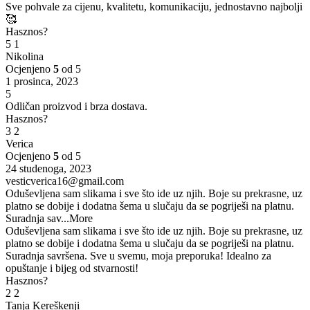
Sve pohvale za cijenu, kvalitetu, komunikaciju, jednostavno najbolji
🥰
Hasznos?
5
1
Nikolina
Ocjenjeno
5
od 5
1 prosinca, 2023
5
Odličan proizvod i brza dostava.
Hasznos?
3
2
Verica
Ocjenjeno
5
od 5
24 studenoga, 2023
vesticverica16@gmail.com
Oduševljena sam slikama i sve što ide uz njih. Boje su prekrasne, uz
platno se dobije i dodatna šema u slučaju da se pogriješi na platnu.
Suradnja sav
...More
Oduševljena sam slikama i sve što ide uz njih. Boje su prekrasne, uz
platno se dobije i dodatna šema u slučaju da se pogriješi na platnu.
Suradnja savršena. Sve u svemu, moja preporuka! Idealno za
opuštanje i bijeg od stvarnosti!
Hasznos?
2
2
Tanja Kereškenji