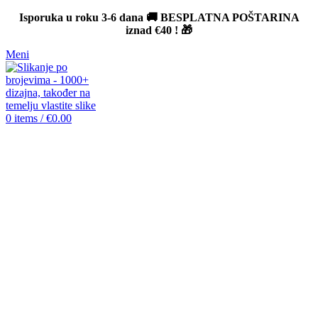
Isporuka u roku 3-6 dana 🚚 BESPLATNA POŠTARINA
iznad
€40
! 🎁
Meni
0
items
/
€
0.00
-12%
Click to enlarge