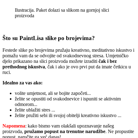
Ilustracija. Paket dolazi sa slikom na gornjoj slici
proizvoda
Što su PaintLisa slike po brojevima?
Festede slike po brojevima pružaju kreativno, meditativno iskustvo i
pomažu vam da se odvojite od svakodnevnog stresa. Umjetničko
djelo prikazano na slici proizvoda možete izraditi
čak i bez
prethodnog iskustva
, čak i ako je ovo prvi put da imate četkicu u
ruci.
Idealno za vas ako:
volite umjetnost, ali se bojite započeti...
želite se opustiti od svakodnevice i ispuniti se aktivnim
odmorom...
želite ublažiti stres ...
želite pružiti sebi ili svojoj obitelji kreativno iskustvo ...
Napomena
: kako bismo vam olakšali upoznavanje našeg
proizvoda,
pružamo popust
na trenutne narudžbe
. Ne propustite
popust, naručite ga već danas!