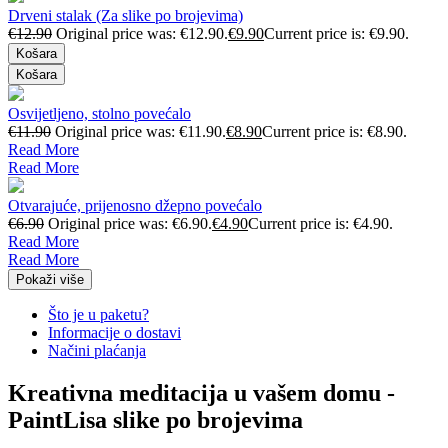
Drveni stalak (Za slike po brojevima)
€
12.90
Original price was: €12.90.
€
9.90
Current price is: €9.90.
Košara
Košara
Osvijetljeno, stolno povećalo
€
11.90
Original price was: €11.90.
€
8.90
Current price is: €8.90.
Read More
Read More
Otvarajuće, prijenosno džepno povećalo
€
6.90
Original price was: €6.90.
€
4.90
Current price is: €4.90.
Read More
Read More
Pokaži više
Što je u paketu?
Informacije o dostavi
Načini plaćanja
Kreativna meditacija u vašem domu -
PaintLisa slike po brojevima