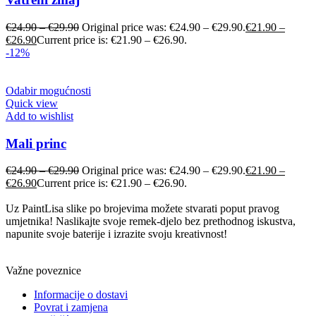
€
24.90
–
€
29.90
Original price was: €24.90 – €29.90.
€
21.90
–
€
26.90
Current price is: €21.90 – €26.90.
-12%
Odabir mogućnosti
Quick view
Add to wishlist
Mali princ
€
24.90
–
€
29.90
Original price was: €24.90 – €29.90.
€
21.90
–
€
26.90
Current price is: €21.90 – €26.90.
Uz PaintLisa slike po brojevima možete stvarati poput pravog
umjetnika! Naslikajte svoje remek-djelo bez prethodnog iskustva,
napunite svoje baterije i izrazite svoju kreativnost!
Važne poveznice
Informacije o dostavi
Povrat i zamjena