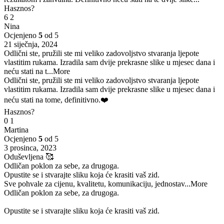
Hasznos?
6
2
Nina
Ocjenjeno
5
od 5
21 siječnja, 2024
Odlični ste, pružili ste mi veliko zadovoljstvo stvaranja ljepote
vlastitim rukama. Izradila sam dvije prekrasne slike u mjesec dana i
neću stati na t
...More
Odlični ste, pružili ste mi veliko zadovoljstvo stvaranja ljepote
vlastitim rukama. Izradila sam dvije prekrasne slike u mjesec dana i
neću stati na tome, definitivno.❤️
Hasznos?
0
1
Martina
Ocjenjeno
5
od 5
3 prosinca, 2023
Oduševljena 🥰
Odličan poklon za sebe, za drugoga.
Opustite se i stvarajte sliku koja će krasiti vaš zid.
Sve pohvale za cijenu, kvalitetu, komunikaciju, jednostav
...More
Odličan poklon za sebe, za drugoga.
Opustite se i stvarajte sliku koja će krasiti vaš zid.