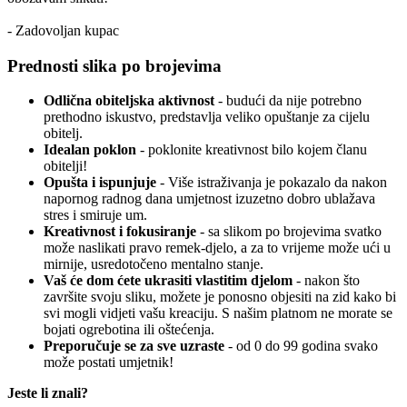
- Zadovoljan kupac
Prednosti slika po brojevima
Odlična obiteljska aktivnost
- budući da nije potrebno
prethodno iskustvo, predstavlja veliko opuštanje za cijelu
obitelj.
Idealan poklon
- poklonite kreativnost bilo kojem članu
obitelji!
Opušta i ispunjuje
- Više istraživanja je pokazalo da nakon
napornog radnog dana umjetnost izuzetno dobro ublažava
stres i smiruje um.
Kreativnost i fokusiranje
- sa slikom po brojevima svatko
može naslikati pravo remek-djelo, a za to vrijeme može ući u
mirnije, usredotočeno mentalno stanje.
Vaš će dom ćete ukrasiti vlastitim djelom
- nakon što
završite svoju sliku, možete je ponosno objesiti na zid kako bi
svi mogli vidjeti vašu kreaciju. S našim platnom ne morate se
bojati ogrebotina ili oštećenja.
Preporučuje se za sve uzraste
- od 0 do 99 godina svako
može postati umjetnik!
Jeste li znali?