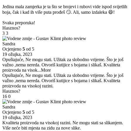
Jedina mala zamjerka je ta što se brojevi i rubovi vide ispod svijetlih
boja, čak i kad ih više puta prođeš 🙄. Ali, samo izdaleka 😄!
Svaka preporuka!
Hasznos?
3
3
Sandra
Ocjenjeno
5
od 5
19 ožujka, 2023
Opuštajuće, Ne mogu stati. Užitak za slobodno vrijeme. Što je još
važno ,nema nereda. Otvoriš kutijice s bojama i slikaš. Kvaliteta
proizvoda na visok
...More
Opuštajuće, Ne mogu stati. Užitak za slobodno vrijeme. Što je još
važno ,nema nereda. Otvoriš kutijice s bojama i slikaš. Kvaliteta
proizvoda na visokoj razini.
Hasznos?
16
0
Sandra
Ocjenjeno
5
od 5
19 ožujka, 2023
Kvaliteta proizvoda na visokoj razini. Ne mogu stati sa slikanjem.
Više neće biti mjesta na zidu za nove slike.