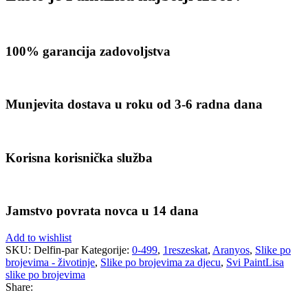
100% garancija zadovoljstva
Munjevita dostava u roku od 3-6 radna dana
Korisna korisnička služba
Jamstvo povrata novca u 14 dana
Add to wishlist
SKU:
Delfin-par
Kategorije:
0-499
,
1reszeskat
,
Aranyos
,
Slike po
brojevima - životinje
,
Slike po brojevima za djecu
,
Svi PaintLisa
slike po brojevima
Share: