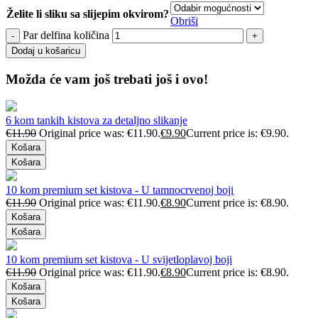
Želite li sliku sa slijepim okvirom?
Obriši
Par delfina količina
Dodaj u košaricu
Možda će vam još trebati još i ovo!
6 kom tankih kistova za detaljno slikanje
€
11.90
Original price was: €11.90.
€
9.90
Current price is: €9.90.
Košara
Košara
10 kom premium set kistova - U tamnocrvenoj boji
€
11.90
Original price was: €11.90.
€
8.90
Current price is: €8.90.
Košara
Košara
10 kom premium set kistova - U svijetloplavoj boji
€
11.90
Original price was: €11.90.
€
8.90
Current price is: €8.90.
Košara
Košara