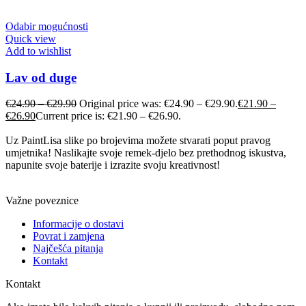
Odabir mogućnosti
Quick view
Add to wishlist
Lav od duge
€
24.90
–
€
29.90
Original price was: €24.90 – €29.90.
€
21.90
–
€
26.90
Current price is: €21.90 – €26.90.
Uz PaintLisa slike po brojevima možete stvarati poput pravog
umjetnika! Naslikajte svoje remek-djelo bez prethodnog iskustva,
napunite svoje baterije i izrazite svoju kreativnost!
Važne poveznice
Informacije o dostavi
Povrat i zamjena
Najčešća pitanja
Kontakt
Kontakt