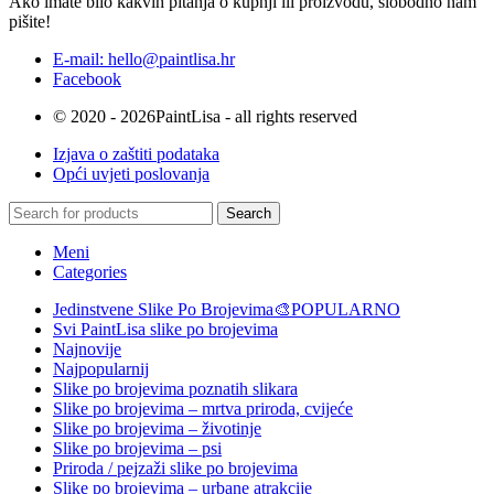
Ako imate bilo kakvih pitanja o kupnji ili proizvodu, slobodno nam
pišite!
E-mail: hello@paintlisa.hr
Facebook
© 2020 - 2026PaintLisa - all rights reserved
Izjava o zaštiti podataka
Opći uvjeti poslovanja
Search
Meni
Categories
Jedinstvene Slike Po Brojevima🎨
POPULARNO
Svi PaintLisa slike po brojevima
Najnovije
Najpopularnij
Slike po brojevima poznatih slikara
Slike po brojevima – mrtva priroda, cvijeće
Slike po brojevima – životinje
Slike po brojevima – psi
Priroda / pejzaži slike po brojevima
Slike po brojevima – urbane atrakcije