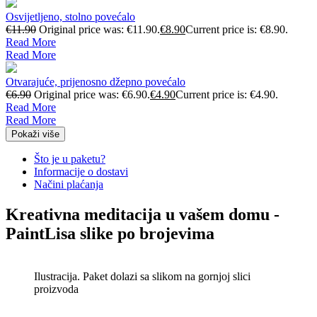
Osvijetljeno, stolno povećalo
€
11.90
Original price was: €11.90.
€
8.90
Current price is: €8.90.
Read More
Read More
Otvarajuće, prijenosno džepno povećalo
€
6.90
Original price was: €6.90.
€
4.90
Current price is: €4.90.
Read More
Read More
Pokaži više
Što je u paketu?
Informacije o dostavi
Načini plaćanja
Kreativna meditacija u vašem domu -
PaintLisa slike po brojevima
Ilustracija. Paket dolazi sa slikom na gornjoj slici
proizvoda