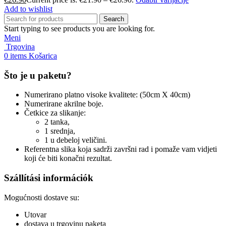
Add to wishlist
Search
Start typing to see products you are looking for.
Meni
Trgovina
0
items
Košarica
Što je u paketu?
Numerirano platno visoke kvalitete: (50cm X 40cm)
Numerirane akrilne boje.
Četkice za slikanje:
2 tanka,
1 srednja,
1 u debeloj veličini.
Referentna slika koja sadrži završni rad i pomaže vam vidjeti
koji će biti konačni rezultat.
Szállítási információk
Mogućnosti dostave su:
Utovar
dostava u trgovinu paketa