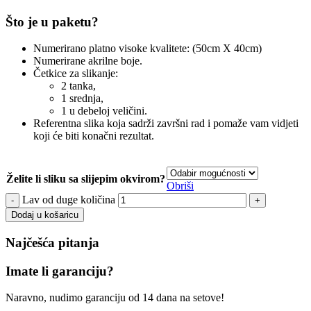
Što je u paketu?
Numerirano platno visoke kvalitete: (50cm X 40cm)
Numerirane akrilne boje.
Četkice za slikanje:
2 tanka,
1 srednja,
1 u debeloj veličini.
Referentna slika koja sadrži završni rad i pomaže vam vidjeti
koji će biti konačni rezultat.
Želite li sliku sa slijepim okvirom?
Obriši
Lav od duge količina
Dodaj u košaricu
Najčešća pitanja
Imate li garanciju?
Naravno, nudimo garanciju od 14 dana na setove!