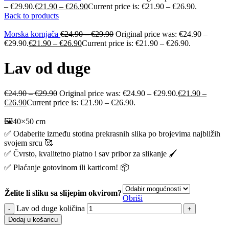
– €29.90.
€
21.90
–
€
26.90
Current price is: €21.90 – €26.90.
Back to products
Morska kornjača
€
24.90
–
€
29.90
Original price was: €24.90 –
€29.90.
€
21.90
–
€
26.90
Current price is: €21.90 – €26.90.
Lav od duge
€
24.90
–
€
29.90
Original price was: €24.90 – €29.90.
€
21.90
–
€
26.90
Current price is: €21.90 – €26.90.
🖼️40×50 cm
✅ Odaberite između stotina prekrasnih slika po brojevima najbližih
svojem srcu 🥰
✅ Čvrsto, kvalitetno platno i sav pribor za slikanje 🖌️
✅ Plaćanje gotovinom ili karticom! 📦
Želite li sliku sa slijepim okvirom?
Obriši
Lav od duge količina
Dodaj u košaricu