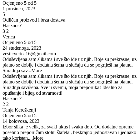
Ocjenjeno
5
od 5
1 prosinca, 2023
5
Odličan proizvod i brza dostava.
Hasznos?
3
2
Verica
Ocjenjeno
5
od 5
24 studenoga, 2023
vesticverica16@gmail.com
Oduševljena sam slikama i sve što ide uz njih. Boje su prekrasne, uz
platno se dobije i dodatna šema u slučaju da se pogriješi na platnu.
Suradnja sav
...More
Oduševljena sam slikama i sve što ide uz njih. Boje su prekrasne, uz
platno se dobije i dodatna šema u slučaju da se pogriješi na platnu.
Suradnja savršena. Sve u svemu, moja preporuka! Idealno za
opuštanje i bijeg od stvarnosti!
Hasznos?
2
2
Tanja Kereškenji
Ocjenjeno
5
od 5
14 kolovoza, 2023
Izbor slika je velik, za svaki ukus i svaku dob. Od dodatne opreme
posebno preporučam stolni štafelaj, beskrajno jednostavan i jednako
tako koristan,
...More