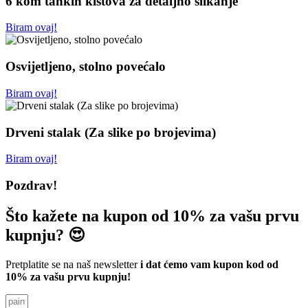
6 kom tankih kistova za detaljno slikanje
Biram ovaj!
Osvijetljeno, stolno povećalo
Biram ovaj!
Drveni stalak (Za slike po brojevima)
Biram ovaj!
Pozdrav!
Što kažete na kupon od 10% za vašu prvu
kupnju? 😍
Pretplatite se na naš newsletter
i dat ćemo vam kupon kod od
10% za vašu prvu kupnju!