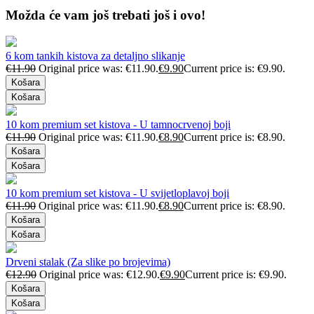
Možda će vam još trebati još i ovo!
6 kom tankih kistova za detaljno slikanje
€
11.90
Original price was: €11.90.
€
9.90
Current price is: €9.90.
Košara
Košara
10 kom premium set kistova - U tamnocrvenoj boji
€
11.90
Original price was: €11.90.
€
8.90
Current price is: €8.90.
Košara
Košara
10 kom premium set kistova - U svijetloplavoj boji
€
11.90
Original price was: €11.90.
€
8.90
Current price is: €8.90.
Košara
Košara
Drveni stalak (Za slike po brojevima)
€
12.90
Original price was: €12.90.
€
9.90
Current price is: €9.90.
Košara
Košara