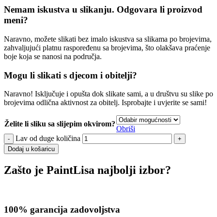
Nemam iskustva u slikanju. Odgovara li proizvod
meni?
Naravno, možete slikati bez imalo iskustva sa slikama po brojevima,
zahvaljujući platnu raspoređenu sa brojevima, što olakšava praćenje
boje koja se nanosi na područja.
Mogu li slikati s djecom i obitelji?
Naravno! Isključuje i opušta dok slikate sami, a u društvu su slike po
brojevima odlična aktivnost za obitelj. Isprobajte i uvjerite se sami!
Želite li sliku sa slijepim okvirom?
Obriši
Lav od duge količina
Dodaj u košaricu
Zašto je PaintLisa najbolji izbor?
100% garancija zadovoljstva