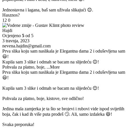
Jednostavna i lagana, baš sam uživala slikajući 😊.
Hasznos?
12
0
Hajdi
Ocjenjeno
5
od 5
3 travnja, 2023
nevena.hajdin@gmail.com
Prva slika koju sam naslikala je Elegantna dama 2 i oduševljena sam
😃!
Kupila sam 3 slike i odmah se bacam na slijedeću 😊!
Pohvala za platno, boje,
...More
Prva slika koju sam naslikala je Elegantna dama 2 i oduševljena sam
😃!
Kupila sam 3 slike i odmah se bacam na slijedeću 😊!
Pohvala za platno, boje, kistove, sve odlično!
Jedina mala zamjerka je ta što se brojevi i rubovi vide ispod svijetlih
boja, čak i kad ih više puta prođeš 🙄. Ali, samo izdaleka 😄!
Svaka preporuka!