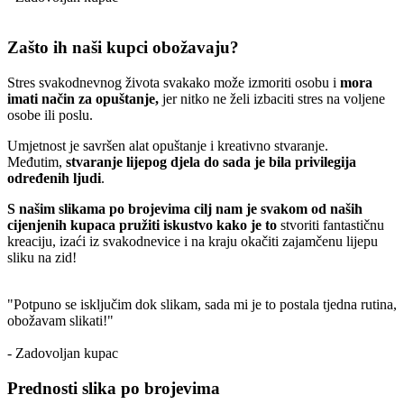
Zašto ih naši kupci obožavaju?
Stres svakodnevnog života svakako može izmoriti osobu i
mora
imati način za opuštanje,
jer nitko ne želi izbaciti stres na voljene
osobe ili poslu.
Umjetnost je savršen alat opuštanje i kreativno stvaranje.
Međutim,
stvaranje lijepog djela do sada je bila privilegija
određenih ljudi
.
S našim slikama po brojevima cilj nam je svakom od naših
cijenjenih kupaca pružiti iskustvo kako je to
stvoriti fantastičnu
kreaciju, izaći iz svakodnevice i na kraju okačiti zajamčenu lijepu
sliku na zid!
"Potpuno se isključim dok slikam, sada mi je to postala tjedna rutina,
obožavam slikati!"
- Zadovoljan kupac
Prednosti slika po brojevima