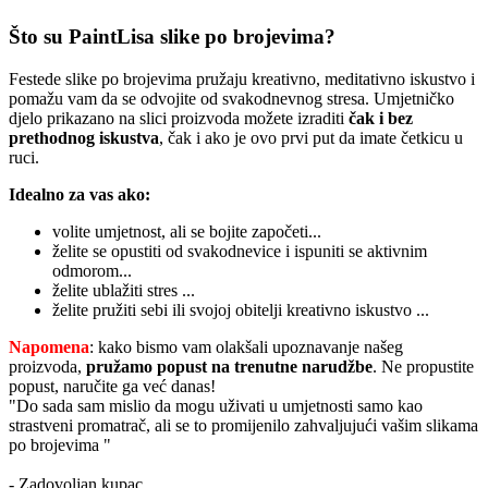
Što su PaintLisa slike po brojevima?
Festede slike po brojevima pružaju kreativno, meditativno iskustvo i
pomažu vam da se odvojite od svakodnevnog stresa. Umjetničko
djelo prikazano na slici proizvoda možete izraditi
čak i bez
prethodnog iskustva
, čak i ako je ovo prvi put da imate četkicu u
ruci.
Idealno za vas ako:
volite umjetnost, ali se bojite započeti...
želite se opustiti od svakodnevice i ispuniti se aktivnim
odmorom...
želite ublažiti stres ...
želite pružiti sebi ili svojoj obitelji kreativno iskustvo ...
Napomena
: kako bismo vam olakšali upoznavanje našeg
proizvoda,
pružamo popust
na trenutne narudžbe
. Ne propustite
popust, naručite ga već danas!
"Do sada sam mislio da mogu uživati u umjetnosti samo kao
strastveni promatrač, ali se to promijenilo zahvaljujući vašim slikama
po brojevima "
- Zadovoljan kupac