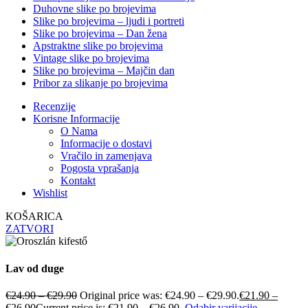
Duhovne slike po brojevima
Slike po brojevima – ljudi i portreti
Slike po brojevima – Dan žena
Apstraktne slike po brojevima
Vintage slike po brojevima
Slike po brojevima – Majčin dan
Pribor za slikanje po brojevima
Recenzije
Korisne Informacije
O Nama
Informacije o dostavi
Vračilo in zamenjava
Pogosta vprašanja
Kontakt
Wishlist
KOŠARICA
ZATVORI
Lav od duge
€
24.90
–
€
29.90
Original price was: €24.90 – €29.90.
€
21.90
–
€
26.90
Current price is: €21.90 – €26.90.
Odabir varijacije