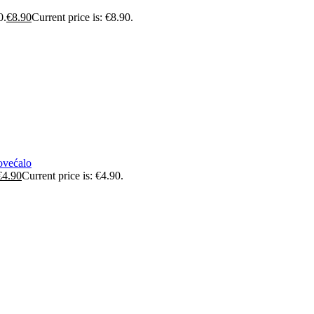
0.
€
8.90
Current price is: €8.90.
ovećalo
€
4.90
Current price is: €4.90.