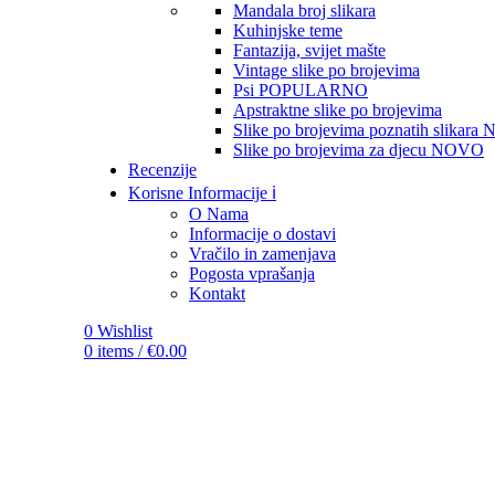
Mandala broj slikara
Kuhinjske teme
Fantazija, svijet mašte
Vintage slike po brojevima
Psi
POPULARNO
Apstraktne slike po brojevima
Slike po brojevima poznatih slikara
Slike po brojevima za djecu
NOVO
Recenzije
Korisne Informacije ℹ️
O Nama
Informacije o dostavi
Vračilo in zamenjava
Pogosta vprašanja
Kontakt
0
Wishlist
0
items
/
€
0.00
-12%