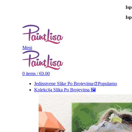
Is
Is
Meni
0
items
/
€
0.00
Jedinstvene Slike Po Brojevima🎨
Popularno
Kolekcija Slika Po Brojevima 🖼️