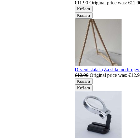
€
11.90
Original price was: €11.9
Košara
Košara
Drveni stalak (Za slike po broje
€
12.90
Original price was: €12.9
Košara
Košara