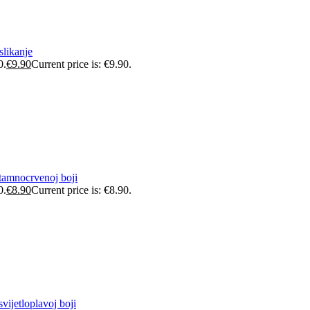
slikanje
0.
€
9.90
Current price is: €9.90.
tamnocrvenoj boji
0.
€
8.90
Current price is: €8.90.
vijetloplavoj boji