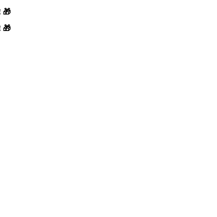
! 🎁
! 🎁