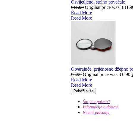
Osvijetljeno, stolno povećalo
€
11.90
Original price was: €11.9
Read More
Read More
Otvarajuće, prijenosno džepno p
€
6.90
Original price was: €6.90.
Read More
Read More
Pokaži više
Što je u paketu?
Informacije o dostavi
Načini plaćanja