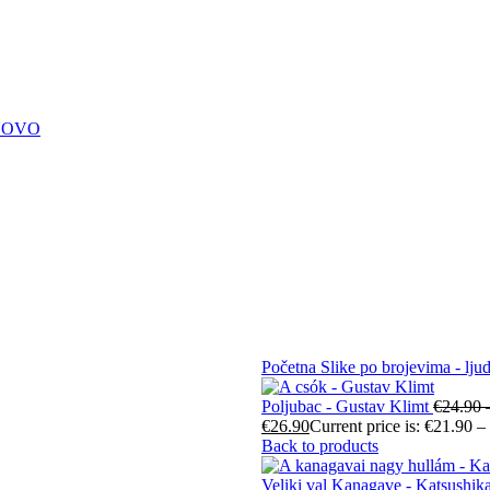
NOVO
Početna
Slike po brojevima - ljud
Poljubac - Gustav Klimt
€
24.90
€
26.90
Current price is: €21.90 –
Back to products
Veliki val Kanagave - Katsushi