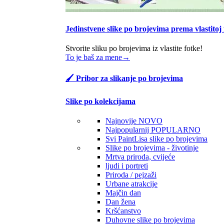
Jedinstvene slike po brojevima prema vlastitoj 
Stvorite sliku po brojevima iz vlastite fotke!
To je baš za mene→
🖌️ Pribor za slikanje po brojevima
Slike po kolekcijama
Najnovije
NOVO
Najpopularnij
POPULARNO
Svi PaintLisa slike po brojevima
Slike po brojevima - životinje
Mrtva priroda, cvijeće
ljudi i portreti
Priroda / pejzaži
Urbane atrakcije
Majčin dan
Dan žena
Kršćanstvo
Duhovne slike po brojevima