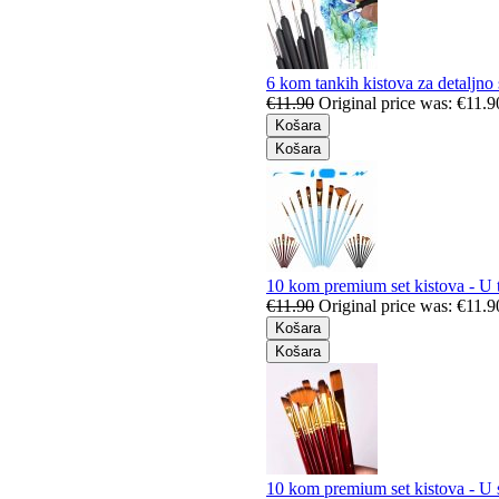
6 kom tankih kistova za detaljno 
€
11.90
Original price was: €11.9
Košara
Košara
10 kom premium set kistova - U 
€
11.90
Original price was: €11.9
Košara
Košara
10 kom premium set kistova - U s