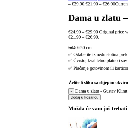
– €29.90.
€
21.90
–
€
26.90
Current
Dama u zlatu –
€
24.90
–
€
29.90
Original price 
€21.90 – €26.90.
🖼️40×50 cm
✅ Odaberite između stotina prekr
✅ Čvrsto, kvalitetno platno i sav 
✅ Plaćanje gotovinom ili kartic
Želite li sliku sa slijepim okvi
Dama u zlatu - Gustav Klimt 
Dodaj u košaricu
Možda će vam još trebati 