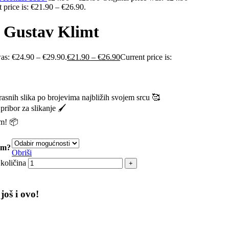
 price is: €21.90 – €26.90.
 Gustav Klimt
was: €24.90 – €29.90.
€
21.90
–
€
26.90
Current price is:
asnih slika po brojevima najbližih svojem srcu 🥰
pribor za slikanje 🖌️
om! 📦
rom?
Obriši
količina
još i ovo!