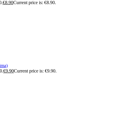
0.
€
8.90
Current price is: €8.90.
vima)
0.
€
9.90
Current price is: €9.90.