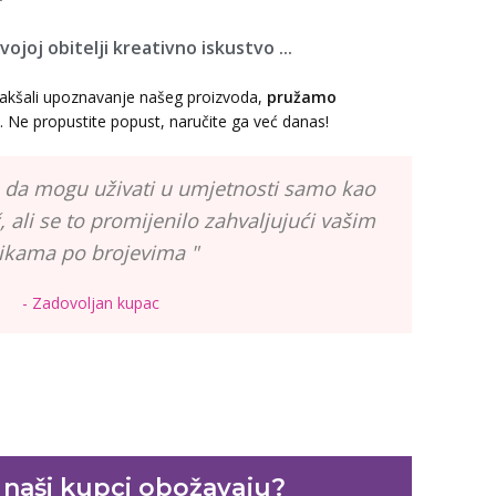
 svojoj obitelji kreativno iskustvo ...
akšali upoznavanje našeg proizvoda,
pružamo
. Ne propustite popust, naručite ga već danas!
 da mogu uživati u umjetnosti samo kao
 ali se to promijenilo zahvaljujući vašim
likama po brojevima "
- Zadovoljan kupac
 naši kupci obožavaju?