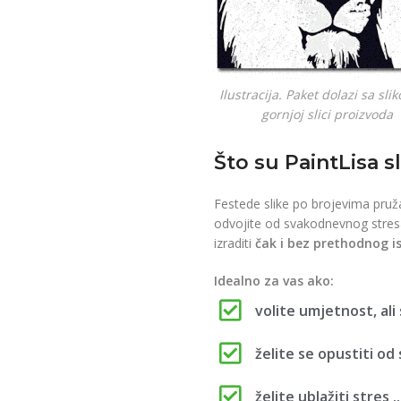
Ilustracija. Paket dolazi sa sl
gornjoj slici proizvoda
Što su PaintLisa s
Festede slike po brojevima pruž
odvojite od svakodnevnog stresa
izraditi
čak i bez prethodnog i
Idealno za vas ako:
volite umjetnost, ali 
želite se opustiti od
želite ublažiti stres ..