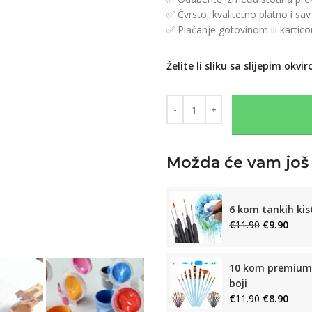
✅ Čvrsto, kvalitetno platno i sav 
✅ Plaćanje gotovinom ili kartic
Želite li sliku sa slijepim okvi
Možda će vam još t
6 kom tankih kis
€
11.90
€
9.90
10 kom premium 
boji
€
11.90
€
8.90