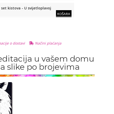
et kistova - U svijetloplavoj
KOŠARA
 slike po brojevima)
KOŠARA
acije o dostavi
Načini plaćanja
lno povećalo
editacija u vašem domu
READ
sa slike po brojevima
MORE
enosno džepno povećalo
READ
MORE