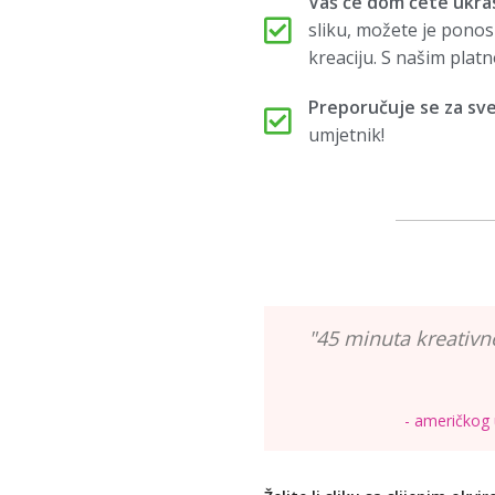
Vaš će dom ćete ukras
sliku, možete je ponosn
kreaciju. S našim plat
Preporučuje se za sv
umjetnik!
"45 minuta kreativn
- američkog 