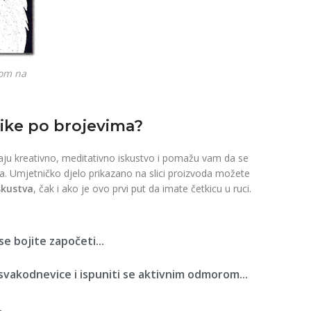
ikom na
like po brojevima?
aju kreativno, meditativno iskustvo i pomažu vam da se
. Umjetničko djelo prikazano na slici proizvoda možete
skustva
, čak i ako je ovo prvi put da imate četkicu u ruci.
se bojite započeti...
 svakodnevice i ispuniti se aktivnim odmorom...
.