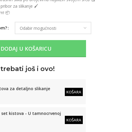
pribor za slikanje 🖌️
om! 📦
rom?
DODAJ U KOŠARICU
rebati još i ovo!
tova za detaljno slikanje
KOŠARA
set kistova - U tamnocrvenoj
KOŠARA