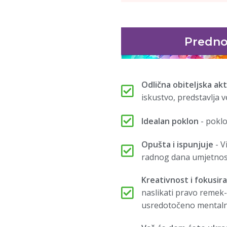
Prednos
Odlična obiteljska ak
iskustvo, predstavlja ve
Idealan poklon
- poklo
Opušta i ispunjuje
- V
radnog dana umjetnost
Kreativnost i fokusir
naslikati pravo remek-d
usredotočeno mentaln