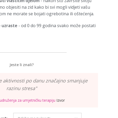
iti vlastitim djelom
- nakon što završite svoju
o objesiti na zid kako bi svi mogli vidjeti vašu
nom ne morate se bojati ogrebotina ili oštećenja.
e uzraste
- od 0 do 99 godina svako može postati
Jeste li znali?
e aktivnosti po danu značajno smanjuje
razinu stresa"
udruženja za umjetničku terapiju
Izvor