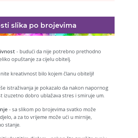
ti slika po brojevima
tivnost
- budući da nije potrebno prethodno
liko opuštanje za cijelu obitelj.
nite kreativnost bilo kojem članu obitelji!
iše istraživanja je pokazalo da nakon napornog
 izuzetno dobro ublažava stres i smiruje um.
anje
- sa slikom po brojevima svatko može
jelo, a za to vrijeme može ući u mirnije,
o stanje.