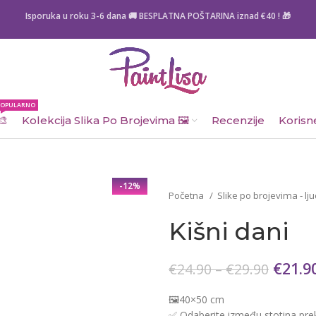
Isporuka u roku 3-6 dana 🚚 BESPLATNA POŠTARINA iznad
€40
! 🎁
POPULARNO
🎨
Kolekcija Slika Po Brojevima 🖼️
Recenzije
Korisne
-12%
Početna
Slike po brojevima - ljud
Kišni dani
€
21.9
€
24.90
–
€
29.90
🖼️40×50 cm
✅ Odaberite između stotina prek