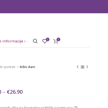
0
0
 Informacije ℹ️
i i portreti
Kišni dani
0
–
€
26.90
rasnih slika po brojevima najbližih svojem srcu 🥰