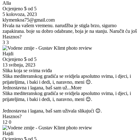
Alla
Ocjenjeno
5
od 5
5 kolovoza, 2023
klymenkoa75@gmail.com
Hvala na vašem vremenu. narudžba je stigla brzo, sigurno
zapakirana. boje su dobro odabrane, boja je na stanju. Naručit ću još
Hasznos?
3
3
Hajdi
Ocjenjeno
5
od 5
13 svibnja, 2023
Slika koja se svima sviđa
Slika mediteranskog gradića se svidjela apsolutno svima, i djeci, i
prijateljima, i baki i dedi, i, naravno, meni 😊.
Jednostavna i lagana, baš sam už
...More
Slika mediteranskog gradića se svidjela apsolutno svima, i djeci, i
prijateljima, i baki i dedi, i, naravno, meni 😊.
Jednostavna i lagana, baš sam uživala slikajući 😊.
Hasznos?
12
0
Hajdi
Ocjenjeno
5
od 5