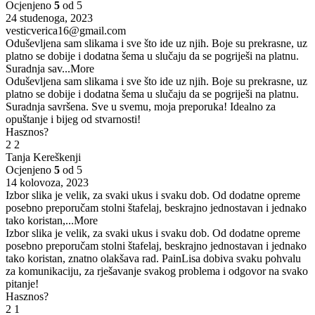
Ocjenjeno
5
od 5
24 studenoga, 2023
vesticverica16@gmail.com
Oduševljena sam slikama i sve što ide uz njih. Boje su prekrasne, uz
platno se dobije i dodatna šema u slučaju da se pogriješi na platnu.
Suradnja sav
...More
Oduševljena sam slikama i sve što ide uz njih. Boje su prekrasne, uz
platno se dobije i dodatna šema u slučaju da se pogriješi na platnu.
Suradnja savršena. Sve u svemu, moja preporuka! Idealno za
opuštanje i bijeg od stvarnosti!
Hasznos?
2
2
Tanja Kereškenji
Ocjenjeno
5
od 5
14 kolovoza, 2023
Izbor slika je velik, za svaki ukus i svaku dob. Od dodatne opreme
posebno preporučam stolni štafelaj, beskrajno jednostavan i jednako
tako koristan,
...More
Izbor slika je velik, za svaki ukus i svaku dob. Od dodatne opreme
posebno preporučam stolni štafelaj, beskrajno jednostavan i jednako
tako koristan, znatno olakšava rad. PainLisa dobiva svaku pohvalu
za komunikaciju, za rješavanje svakog problema i odgovor na svako
pitanje!
Hasznos?
2
1