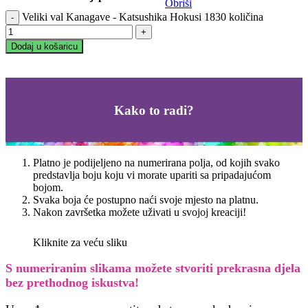
Obriši
Veliki val Kanagave - Katsushika Hokusi 1830 količina
Dodaj u košaricu
Kako to radi?
Platno je podijeljeno na numerirana polja, od kojih svako
predstavlja boju koju vi morate upariti sa pripadajućom
bojom.
Svaka boja će postupno naći svoje mjesto na platnu.
Nakon završetka možete uživati u svojoj kreaciji!
Kliknite za veću sliku
S numeriranim slikama možete stvoriti prekrasna djela
bez prethodnog iskustva!