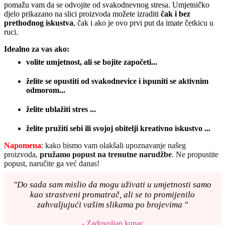
pomažu vam da se odvojite od svakodnevnog stresa. Umjetničko
djelo prikazano na slici proizvoda možete izraditi
čak i bez
prethodnog iskustva
, čak i ako je ovo prvi put da imate četkicu u
ruci.
Idealno za vas ako:
volite umjetnost, ali se bojite započeti...
želite se opustiti od svakodnevice i ispuniti se aktivnim
odmorom...
želite ublažiti stres ...
želite pružiti sebi ili svojoj obitelji kreativno iskustvo ...
Napomena
: kako bismo vam olakšali upoznavanje našeg
proizvoda,
pružamo popust
na trenutne narudžbe
. Ne propustite
popust, naručite ga već danas!
"Do sada sam mislio da mogu uživati u umjetnosti samo
kao strastveni promatrač, ali se to promijenilo
zahvaljujući vašim slikama po brojevima "
- Zadovoljan kupac