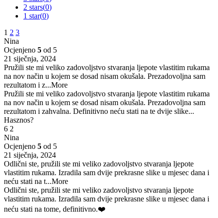
2 stars(
0
)
1 star(
0
)
1
2
3
Nina
Ocjenjeno
5
od 5
21 siječnja, 2024
Pružili ste mi veliko zadovoljstvo stvaranja ljepote vlastitim rukama
na nov način u kojem se dosad nisam okušala. Prezadovoljna sam
rezultatom i z
...More
Pružili ste mi veliko zadovoljstvo stvaranja ljepote vlastitim rukama
na nov način u kojem se dosad nisam okušala. Prezadovoljna sam
rezultatom i zahvalna. Definitivno neću stati na te dvije slike...
Hasznos?
6
2
Nina
Ocjenjeno
5
od 5
21 siječnja, 2024
Odlični ste, pružili ste mi veliko zadovoljstvo stvaranja ljepote
vlastitim rukama. Izradila sam dvije prekrasne slike u mjesec dana i
neću stati na t
...More
Odlični ste, pružili ste mi veliko zadovoljstvo stvaranja ljepote
vlastitim rukama. Izradila sam dvije prekrasne slike u mjesec dana i
neću stati na tome, definitivno.❤️