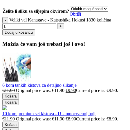
Želite li sliku sa slijepim okvirom?
Obriši
Veliki val Kanagave - Katsushika Hokusi 1830 količina
Dodaj u košaricu
Možda će vam još trebati još i ovo!
6 kom tankih kistova za detaljno slikanje
€
11.90
Original price was: €11.90.
€
9.90
Current price is: €9.90.
Košara
Košara
10 kom premium set kistova - U tamnocrvenoj boji
€
11.90
Original price was: €11.90.
€
8.90
Current price is: €8.90.
Košara