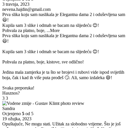
3 travnja, 2023
nevena.hajdin@gmail.com
Prva slika koju sam naslikala je Elegantna dama 2 i oduševljena sam
😃!
Kupila sam 3 slike i odmah se bacam na slijedeću 😊!
Pohvala za platno, boje,
...More
Prva slika koju sam naslikala je Elegantna dama 2 i oduševljena sam
😃!
Kupila sam 3 slike i odmah se bacam na slijedeću 😊!
Pohvala za platno, boje, kistove, sve odlično!
Jedina mala zamjerka je ta što se brojevi i rubovi vide ispod svijetlih
boja, čak i kad ih više puta prođeš 🙄. Ali, samo izdaleka 😄!
Svaka preporuka!
Hasznos?
3
3
Sandra
Ocjenjeno
5
od 5
19 ožujka, 2023
Opuštajuće, Ne mogu stati. Užitak za slobodno vrijeme. Što je još