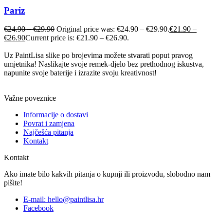
Pariz
€
24.90
–
€
29.90
Original price was: €24.90 – €29.90.
€
21.90
–
€
26.90
Current price is: €21.90 – €26.90.
Uz PaintLisa slike po brojevima možete stvarati poput pravog
umjetnika! Naslikajte svoje remek-djelo bez prethodnog iskustva,
napunite svoje baterije i izrazite svoju kreativnost!
Važne poveznice
Informacije o dostavi
Povrat i zamjena
Najčešća pitanja
Kontakt
Kontakt
Ako imate bilo kakvih pitanja o kupnji ili proizvodu, slobodno nam
pišite!
E-mail: hello@paintlisa.hr
Facebook