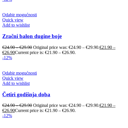
Odabir mogućnosti
Quick view
Add to wishlist
Zračni balon dugine boje
€
24.90
–
€
29.90
Original price was: €24.90 – €29.90.
€
21.90
–
€
26.90
Current price is: €21.90 – €26.90.
-12%
Odabir mogućnosti
Quick view
Add to wishlist
Četiri godišnja doba
€
24.90
–
€
29.90
Original price was: €24.90 – €29.90.
€
21.90
–
€
26.90
Current price is: €21.90 – €26.90.
-12%