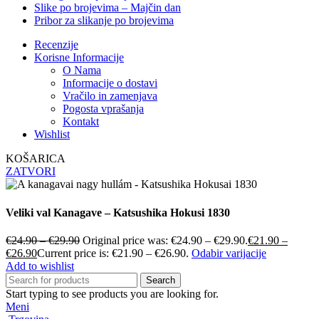
Slike po brojevima – Majčin dan
Pribor za slikanje po brojevima
Recenzije
Korisne Informacije
O Nama
Informacije o dostavi
Vračilo in zamenjava
Pogosta vprašanja
Kontakt
Wishlist
KOŠARICA
ZATVORI
Veliki val Kanagave – Katsushika Hokusi 1830
€
24.90
–
€
29.90
Original price was: €24.90 – €29.90.
€
21.90
–
€
26.90
Current price is: €21.90 – €26.90.
Odabir varijacije
Add to wishlist
Search
Start typing to see products you are looking for.
Meni