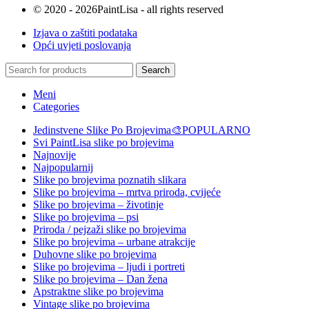
© 2020 - 2026PaintLisa - all rights reserved
Izjava o zaštiti podataka
Opći uvjeti poslovanja
Search
Meni
Categories
Jedinstvene Slike Po Brojevima🎨
POPULARNO
Svi PaintLisa slike po brojevima
Najnovije
Najpopularnij
Slike po brojevima poznatih slikara
Slike po brojevima – mrtva priroda, cvijeće
Slike po brojevima – životinje
Slike po brojevima – psi
Priroda / pejzaži slike po brojevima
Slike po brojevima – urbane atrakcije
Duhovne slike po brojevima
Slike po brojevima – ljudi i portreti
Slike po brojevima – Dan žena
Apstraktne slike po brojevima
Vintage slike po brojevima