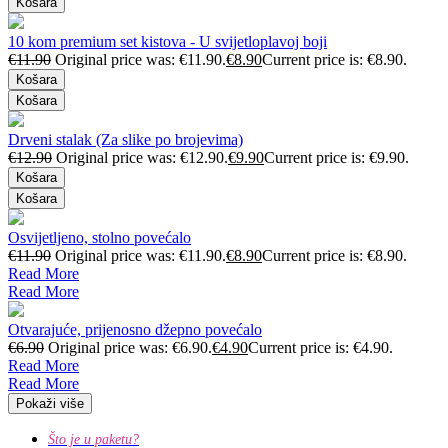
Košara
10 kom premium set kistova - U svijetloplavoj boji
€
11.90
Original price was: €11.90.
€
8.90
Current price is: €8.90.
Košara
Košara
Drveni stalak (Za slike po brojevima)
€
12.90
Original price was: €12.90.
€
9.90
Current price is: €9.90.
Košara
Košara
Osvijetljeno, stolno povećalo
€
11.90
Original price was: €11.90.
€
8.90
Current price is: €8.90.
Read More
Read More
Otvarajuće, prijenosno džepno povećalo
€
6.90
Original price was: €6.90.
€
4.90
Current price is: €4.90.
Read More
Read More
Pokaži više
Što je u paketu?