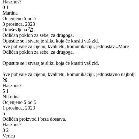
Hasznos?
0
1
Martina
Ocjenjeno
5
od 5
3 prosinca, 2023
Oduševljena 🥰
Odličan poklon za sebe, za drugoga.
Opustite se i stvarajte sliku koja će krasiti vaš zid.
Sve pohvale za cijenu, kvalitetu, komunikaciju, jednostav
...More
Odličan poklon za sebe, za drugoga.
Opustite se i stvarajte sliku koja će krasiti vaš zid.
Sve pohvale za cijenu, kvalitetu, komunikaciju, jednostavno najbolji
🥰
Hasznos?
5
1
Nikolina
Ocjenjeno
5
od 5
1 prosinca, 2023
5
Odličan proizvod i brza dostava.
Hasznos?
3
2
Verica