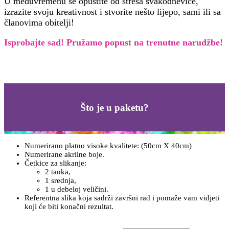
U međuvremenu se opustite od stresa svakodnevice,
izrazite svoju kreativnost i stvorite nešto lijepo, sami ili sa
članovima obitelji!
Isprobajte sad! Pružamo
popust na trenutne narudžbe!
Što je u paketu?
Numerirano platno visoke kvalitete: (50cm X 40cm)
Numerirane akrilne boje.
Četkice za slikanje:
2 tanka,
1 srednja,
1 u debeloj veličini.
Referentna slika koja sadrži završni rad i pomaže vam vidjeti
koji će biti konačni rezultat.