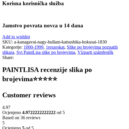
Korisna korisnička služba
Jamstvo povrata novca u 14 dana
Add to wishlist
SKU:
a-kanagavai-nagy-hullam-katsushika-hokusai-1830
Kategorije:
1000-1999
,
1reszeskat
,
Slike po brojevima poznatih
slikara
,
Svi PaintLisa slike po brojevima
,
Vízparti számfestők
Share:
PAINTLISA recenzije slika po
brojevima⭐️⭐️⭐️⭐️⭐️
Customer reviews
4.97
Ocjenjeno
4.9722222222222
od 5
Based on 36 reviews
5
Ocjenjeno
5
od 5