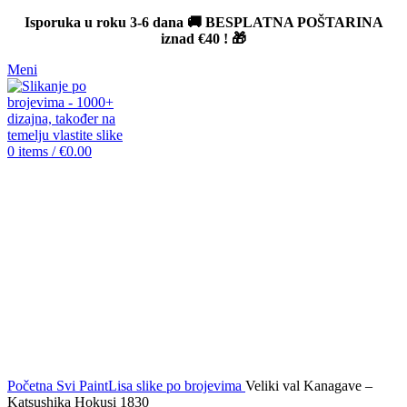
Isporuka u roku 3-6 dana 🚚 BESPLATNA POŠTARINA
iznad
€40
! 🎁
Meni
0
items
/
€
0.00
-12%
Click to enlarge
Početna
Svi PaintLisa slike po brojevima
Veliki val Kanagave –
Katsushika Hokusi 1830