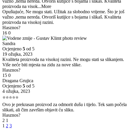
važno ,nema nereda. Otvoriš kutijice s bojama i slikaš. Kvaliteta
proizvoda na visok
...More
Opuštajuće, Ne mogu stati. Užitak za slobodno vrijeme. Što je još
važno ,nema nereda. Otvoriš kutijice s bojama i slikaš. Kvaliteta
proizvoda na visokoj razini.
Hasznos?
16
0
Sandra
Ocjenjeno
5
od 5
19 ožujka, 2023
Kvaliteta proizvoda na visokoj razini. Ne mogu stati sa slikanjem.
Više neće biti mjesta na zidu za nove slike.
Hasznos?
15
0
Dragana Grujica
Ocjenjeno
5
od 5
4 ožujka, 2023
⭐⭐⭐⭐⭐
Ovo je prekrasan proizvod za odmorit dušu i tijelo. Tek sam počela
slikati, ali čim završim objavit ću sliku.
Hasznos?
2
1
1
2
3