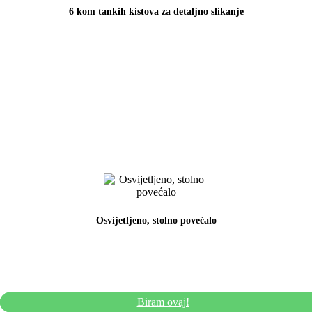
6 kom tankih kistova za detaljno slikanje
Osvijetljeno, stolno povećalo
Biram ovaj!
Biram ovaj!
Biram ovaj!