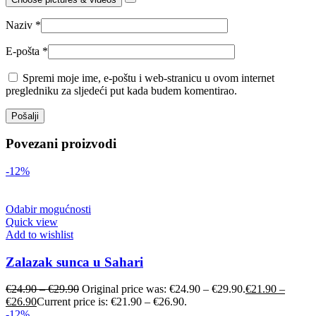
Naziv
*
E-pošta
*
Spremi moje ime, e-poštu i web-stranicu u ovom internet
pregledniku za sljedeći put kada budem komentirao.
Povezani proizvodi
-12%
Odabir mogućnosti
Quick view
Add to wishlist
Zalazak sunca u Sahari
€
24.90
–
€
29.90
Original price was: €24.90 – €29.90.
€
21.90
–
€
26.90
Current price is: €21.90 – €26.90.
-12%