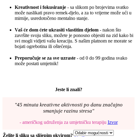
Kreativnost i fokusiranje
- sa slikom po brojevima svatko
može naslikati pravo remek-djelo, a za to vrijeme može ući u
mirnije, usredotočeno mentalno stanje.
Vaš će dom ćete ukrasiti vlastitim djelom
- nakon što
završite svoju sliku, možete je ponosno objesiti na zid kako bi
svi mogli vidjeti vašu kreaciju. S našim platnom ne morate se
bojati ogrebotina ili oštećenja.
Preporučuje se za sve uzraste
- od 0 do 99 godina svako
može postati umjetnik!
Jeste li znali?
"45 minuta kreativne aktivnosti po danu značajno
smanjuje razinu stresa"
- američkog udruženja za umjetničku terapiju
Izvor
Želite li sliku sa slijepim okvirom?