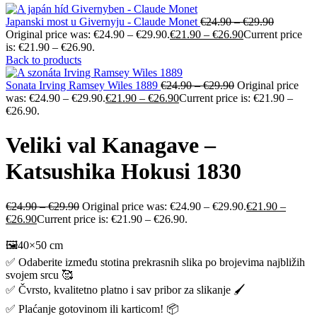
Japanski most u Givernyju - Claude Monet
€
24.90
–
€
29.90
Original price was: €24.90 – €29.90.
€
21.90
–
€
26.90
Current price
is: €21.90 – €26.90.
Back to products
Sonata Irving Ramsey Wiles 1889
€
24.90
–
€
29.90
Original price
was: €24.90 – €29.90.
€
21.90
–
€
26.90
Current price is: €21.90 –
€26.90.
Veliki val Kanagave –
Katsushika Hokusi 1830
€
24.90
–
€
29.90
Original price was: €24.90 – €29.90.
€
21.90
–
€
26.90
Current price is: €21.90 – €26.90.
🖼️40×50 cm
✅ Odaberite između stotina prekrasnih slika po brojevima najbližih
svojem srcu 🥰
✅ Čvrsto, kvalitetno platno i sav pribor za slikanje 🖌️
✅ Plaćanje gotovinom ili karticom! 📦