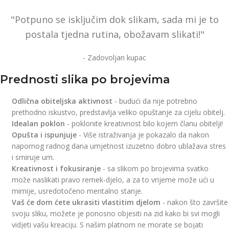
"Potpuno se isključim dok slikam, sada mi je to
postala tjedna rutina, obožavam slikati!"
- Zadovoljan kupac
Prednosti slika po brojevima
Odlična obiteljska aktivnost
- budući da nije potrebno
prethodno iskustvo, predstavlja veliko opuštanje za cijelu obitelj.
Idealan poklon
- poklonite kreativnost bilo kojem članu obitelji!
Opušta i ispunjuje
- Više istraživanja je pokazalo da nakon
napornog radnog dana umjetnost izuzetno dobro ublažava stres
i smiruje um.
Kreativnost i fokusiranje
- sa slikom po brojevima svatko
može naslikati pravo remek-djelo, a za to vrijeme može ući u
mirnije, usredotočeno mentalno stanje.
Vaš će dom ćete ukrasiti vlastitim djelom
- nakon što završite
svoju sliku, možete je ponosno objesiti na zid kako bi svi mogli
vidjeti vašu kreaciju. S našim platnom ne morate se bojati