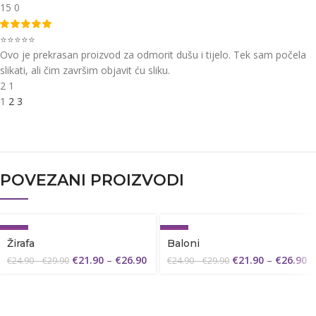
15
0
⭐⭐⭐⭐⭐
Ovo je prekrasan proizvod za odmorit dušu i tijelo. Tek sam počela
slikati, ali čim završim objavit ću sliku.
2
1
1
2
3
POVEZANI PROIZVODI
-12%
-12%
Žirafa
Baloni
€
21.90
–
€
26.90
€
21.90
–
€
26.90
€
24.90
–
€
29.90
€
24.90
–
€
29.90