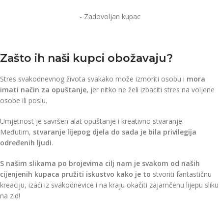
- Zadovoljan kupac
Zašto ih naši kupci obožavaju?
Stres svakodnevnog života svakako može izmoriti osobu i
mora
imati način za opuštanje,
jer nitko ne želi izbaciti stres na voljene
osobe ili poslu.
Umjetnost je savršen alat opuštanje i kreativno stvaranje.
Međutim,
stvaranje lijepog djela do sada je bila privilegija
određenih ljudi
.
S našim slikama po brojevima cilj nam je svakom od naših
cijenjenih kupaca pružiti iskustvo kako je to
stvoriti fantastičnu
kreaciju, izaći iz svakodnevice i na kraju okačiti zajamčenu lijepu sliku
na zid!