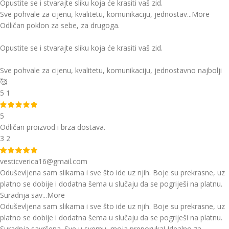
Opustite se i stvarajte sliku koja će krasiti vaš zid.
Sve pohvale za cijenu, kvalitetu, komunikaciju, jednostav
...More
Odličan poklon za sebe, za drugoga.
Opustite se i stvarajte sliku koja će krasiti vaš zid.
Sve pohvale za cijenu, kvalitetu, komunikaciju, jednostavno najbolji
🥰
5
1
5
Odličan proizvod i brza dostava.
3
2
vesticverica16@gmail.com
Oduševljena sam slikama i sve što ide uz njih. Boje su prekrasne, uz
platno se dobije i dodatna šema u slučaju da se pogriješi na platnu.
Suradnja sav
...More
Oduševljena sam slikama i sve što ide uz njih. Boje su prekrasne, uz
platno se dobije i dodatna šema u slučaju da se pogriješi na platnu.
Suradnja savršena. Sve u svemu, moja preporuka! Idealno za