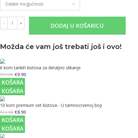
DODAJ U KOŠARICU
Možda će vam još trebati još i ovo!
6 kom tankih kistova za detaljno slikanje
€
11.90
€
9.90
KOŠARA
KOŠARA
10 kom premium set kistova - U tamnocrvenoj boji
€
11.90
€
8.90
KOŠARA
KOŠARA