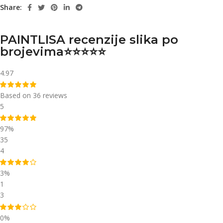
Share:
PAINTLISA recenzije slika po
brojevima⭐️⭐️⭐️⭐️⭐️
4.97
Based on 36 reviews
5
97%
35
4
3%
1
3
0%