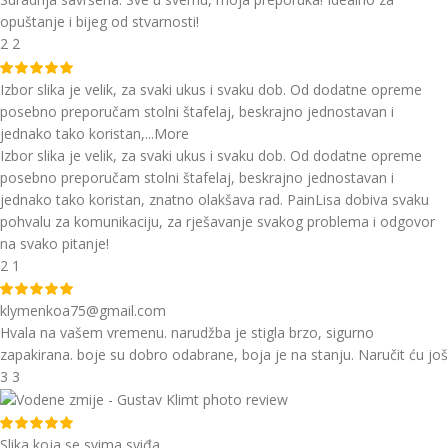
opuštanje i bijeg od stvarnosti!
2
2
Izbor slika je velik, za svaki ukus i svaku dob. Od dodatne opreme
posebno preporučam stolni štafelaj, beskrajno jednostavan i
jednako tako koristan,
...More
Izbor slika je velik, za svaki ukus i svaku dob. Od dodatne opreme
posebno preporučam stolni štafelaj, beskrajno jednostavan i
jednako tako koristan, znatno olakšava rad. PainLisa dobiva svaku
pohvalu za komunikaciju, za rješavanje svakog problema i odgovor
na svako pitanje!
2
1
klymenkoa75@gmail.com
Hvala na vašem vremenu. narudžba je stigla brzo, sigurno
zapakirana. boje su dobro odabrane, boja je na stanju. Naručit ću još
3
3
Slika koja se svima sviđa