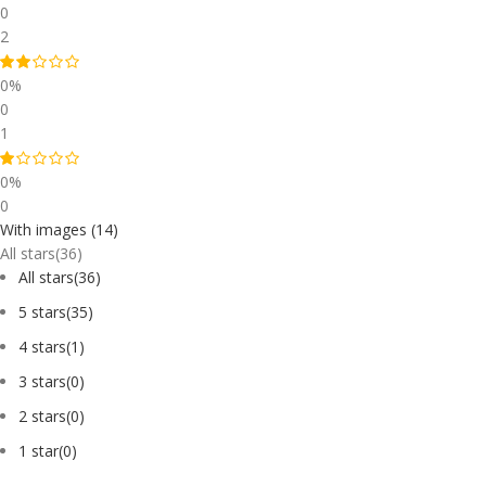
0
2
0%
0
1
0%
0
With images (
14
)
All stars(
36
)
All stars(
36
)
5 stars(
35
)
4 stars(
1
)
3 stars(
0
)
2 stars(
0
)
1 star(
0
)