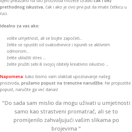
djelo prikazano na slici proizvoda možete izraditi
čak i bez
prethodnog iskustva
, čak i ako je ovo prvi put da imate četkicu u
ruci.
Idealno za vas ako:
volite umjetnost, ali se bojite započeti...
želite se opustiti od svakodnevice i ispuniti se aktivnim
odmorom...
želite ublažiti stres ...
želite pružiti sebi ili svojoj obitelji kreativno iskustvo ...
Napomena
: kako bismo vam olakšali upoznavanje našeg
proizvoda,
pružamo popust
na trenutne narudžbe
. Ne propustite
popust, naručite ga već danas!
"Do sada sam mislio da mogu uživati u umjetnosti
samo kao strastveni promatrač, ali se to
promijenilo zahvaljujući vašim slikama po
brojevima "