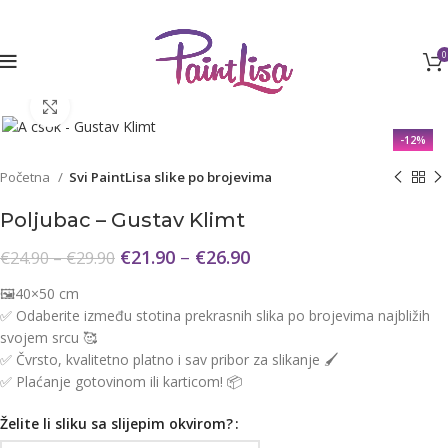
Isporuka u roku 3-6 dana 🚚 BESPLATNA POŠTARINA iznad
€40
! 🎁
0
Click to enlarge
-12%
Početna
Svi PaintLisa slike po brojevima
Poljubac – Gustav Klimt
€
21.90
–
€
26.90
€
24.90
–
€
29.90
🖼️40×50 cm
✅ Odaberite između stotina prekrasnih slika po brojevima najbližih
svojem srcu 🥰
✅ Čvrsto, kvalitetno platno i sav pribor za slikanje 🖌️
✅ Plaćanje gotovinom ili karticom! 📦
Želite li sliku sa slijepim okvirom?