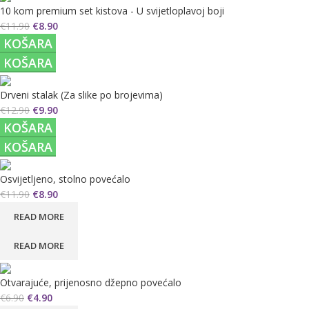
10 kom premium set kistova - U svijetloplavoj boji
€
11.90
€
8.90
KOŠARA
KOŠARA
Drveni stalak (Za slike po brojevima)
€
12.90
€
9.90
KOŠARA
KOŠARA
Osvijetljeno, stolno povećalo
€
11.90
€
8.90
READ MORE
READ MORE
Otvarajuće, prijenosno džepno povećalo
€
6.90
€
4.90