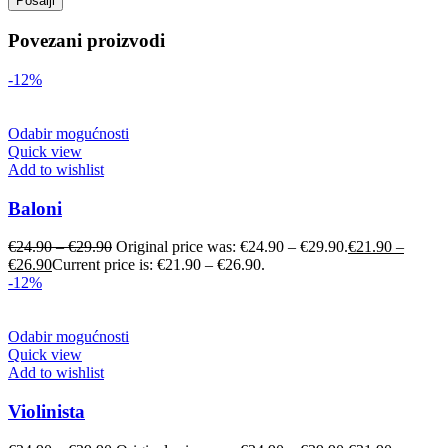
Povezani proizvodi
-12%
Odabir mogućnosti
Quick view
Add to wishlist
Baloni
€
24.90
–
€
29.90
Original price was: €24.90 – €29.90.
€
21.90
–
€
26.90
Current price is: €21.90 – €26.90.
-12%
Odabir mogućnosti
Quick view
Add to wishlist
Violinista