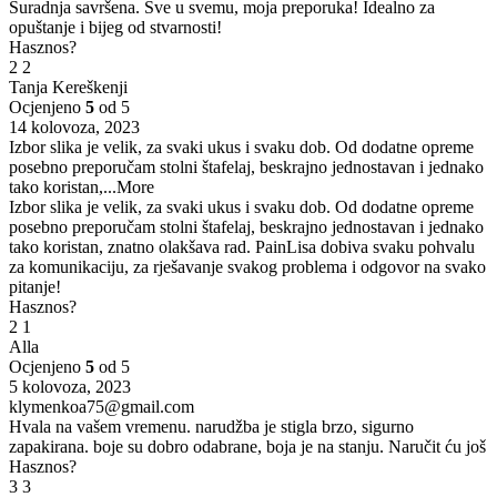
Suradnja savršena. Sve u svemu, moja preporuka! Idealno za
opuštanje i bijeg od stvarnosti!
Hasznos?
2
2
Tanja Kereškenji
Ocjenjeno
5
od 5
14 kolovoza, 2023
Izbor slika je velik, za svaki ukus i svaku dob. Od dodatne opreme
posebno preporučam stolni štafelaj, beskrajno jednostavan i jednako
tako koristan,
...More
Izbor slika je velik, za svaki ukus i svaku dob. Od dodatne opreme
posebno preporučam stolni štafelaj, beskrajno jednostavan i jednako
tako koristan, znatno olakšava rad. PainLisa dobiva svaku pohvalu
za komunikaciju, za rješavanje svakog problema i odgovor na svako
pitanje!
Hasznos?
2
1
Alla
Ocjenjeno
5
od 5
5 kolovoza, 2023
klymenkoa75@gmail.com
Hvala na vašem vremenu. narudžba je stigla brzo, sigurno
zapakirana. boje su dobro odabrane, boja je na stanju. Naručit ću još
Hasznos?
3
3