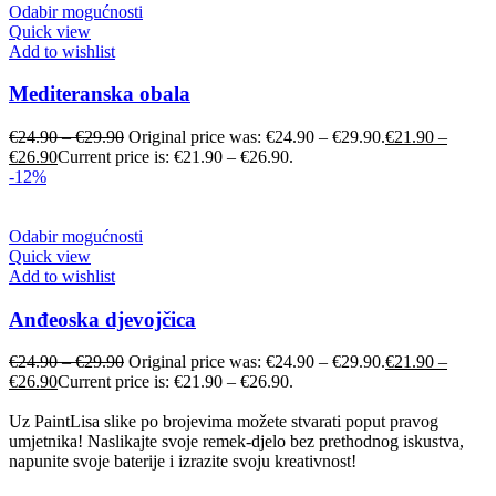
Odabir mogućnosti
Quick view
Add to wishlist
Mediteranska obala
€
24.90
–
€
29.90
Original price was: €24.90 – €29.90.
€
21.90
–
€
26.90
Current price is: €21.90 – €26.90.
-12%
Odabir mogućnosti
Quick view
Add to wishlist
Anđeoska djevojčica
€
24.90
–
€
29.90
Original price was: €24.90 – €29.90.
€
21.90
–
€
26.90
Current price is: €21.90 – €26.90.
Uz PaintLisa slike po brojevima možete stvarati poput pravog
umjetnika! Naslikajte svoje remek-djelo bez prethodnog iskustva,
napunite svoje baterije i izrazite svoju kreativnost!