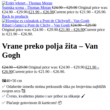
Šumska scena - Thomas Moran
€
24.90
–
€
29.90
Original price was:
€24.90 – €29.90.
€
21.90
–
€
26.90
Current price is: €21.90 – €26.90.
Back to products
Ribari i čamci u Pont de Clichy - Van Gogh
€
24.90
–
€
29.90
Original price was: €24.90 – €29.90.
€
21.90
–
€
26.90
Current price
is: €21.90 – €26.90.
Vrane preko polja žita – Van
Gogh
€
24.90
–
€
29.90
Original price was: €24.90 – €29.90.
€
21.90
–
€
26.90
Current price is: €21.90 – €26.90.
🖼️40×50 cm
✅ Odaberite između stotina prekrasnih slika po brojevima najbližih
svojem srcu 🥰
✅ Čvrsto, kvalitetno platno i sav pribor za slikanje 🖌️
✅ Plaćanje gotovinom ili karticom! 📦