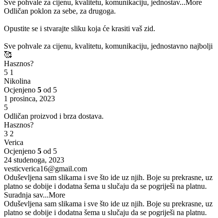
Sve pohvale za cijenu, kvalitetu, komunikaciju, jednostav
...More
Odličan poklon za sebe, za drugoga.
Opustite se i stvarajte sliku koja će krasiti vaš zid.
Sve pohvale za cijenu, kvalitetu, komunikaciju, jednostavno najbolji
🥰
Hasznos?
5
1
Nikolina
Ocjenjeno
5
od 5
1 prosinca, 2023
5
Odličan proizvod i brza dostava.
Hasznos?
3
2
Verica
Ocjenjeno
5
od 5
24 studenoga, 2023
vesticverica16@gmail.com
Oduševljena sam slikama i sve što ide uz njih. Boje su prekrasne, uz
platno se dobije i dodatna šema u slučaju da se pogriješi na platnu.
Suradnja sav
...More
Oduševljena sam slikama i sve što ide uz njih. Boje su prekrasne, uz
platno se dobije i dodatna šema u slučaju da se pogriješi na platnu.