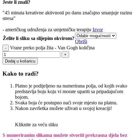
Jeste li znali?
"45 minuta kreativne aktivnosti po danu značajno smanjuje razinu
stresa"
- američkog udruženja za umjetničku terapiju
Izvor
Želite li sliku sa slijepim okvirom?
Obriši
Vrane preko polja žita - Van Gogh količina
Dodaj u košaricu
Kako to radi?
Platno je podijeljeno na numerirana polja, od kojih svako
predstavlja boju koju vi morate upariti sa pripadajućom
bojom.
Svaka boja će postupno naći svoje mjesto na platnu.
Nakon završetka možete uživati u svojoj kreaciji!
Kliknite za veću sliku
S numeriranim slikama možete stvoriti prekrasna djela bez