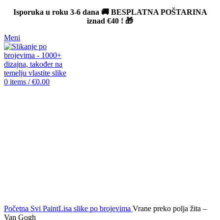
Isporuka u roku 3-6 dana 🚚 BESPLATNA POŠTARINA
iznad
€40
! 🎁
Meni
0
items
/
€
0.00
-12%
Click to enlarge
Početna
Svi PaintLisa slike po brojevima
Vrane preko polja žita –
Van Gogh