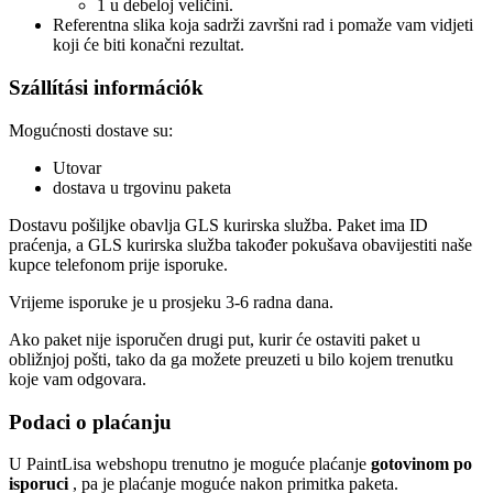
1 u debeloj veličini.
Referentna slika koja sadrži završni rad i pomaže vam vidjeti
koji će biti konačni rezultat.
Szállítási információk
Mogućnosti dostave su:
Utovar
dostava u trgovinu paketa
Dostavu pošiljke obavlja GLS kurirska služba. Paket ima ID
praćenja, a GLS kurirska služba također pokušava obavijestiti naše
kupce telefonom prije isporuke.
Vrijeme isporuke je u prosjeku 3-6 radna dana.
Ako paket nije isporučen drugi put, kurir će ostaviti paket u
obližnjoj pošti, tako da ga možete preuzeti u bilo kojem trenutku
koje vam odgovara.
Podaci o plaćanju
U PaintLisa webshopu trenutno je moguće plaćanje
gotovinom po
isporuci
, pa je plaćanje moguće nakon primitka paketa.