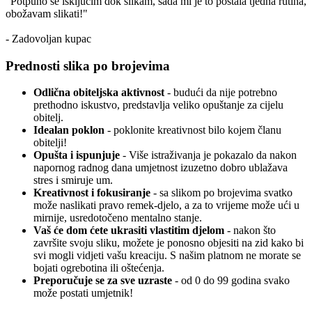
"Potpuno se isključim dok slikam, sada mi je to postala tjedna rutina,
obožavam slikati!"
- Zadovoljan kupac
Prednosti slika po brojevima
Odlična obiteljska aktivnost
- budući da nije potrebno
prethodno iskustvo, predstavlja veliko opuštanje za cijelu
obitelj.
Idealan poklon
- poklonite kreativnost bilo kojem članu
obitelji!
Opušta i ispunjuje
- Više istraživanja je pokazalo da nakon
napornog radnog dana umjetnost izuzetno dobro ublažava
stres i smiruje um.
Kreativnost i fokusiranje
- sa slikom po brojevima svatko
može naslikati pravo remek-djelo, a za to vrijeme može ući u
mirnije, usredotočeno mentalno stanje.
Vaš će dom ćete ukrasiti vlastitim djelom
- nakon što
završite svoju sliku, možete je ponosno objesiti na zid kako bi
svi mogli vidjeti vašu kreaciju. S našim platnom ne morate se
bojati ogrebotina ili oštećenja.
Preporučuje se za sve uzraste
- od 0 do 99 godina svako
može postati umjetnik!