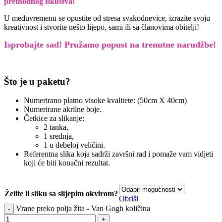
prethodnog iskustva!
U međuvremenu se opustite od stresa svakodnevice, izrazite svoju
kreativnost i stvorite nešto lijepo, sami ili sa članovima obitelji!
Isprobajte sad! Pružamo
popust na trenutne narudžbe!
Što je u paketu?
Numerirano platno visoke kvalitete: (50cm X 40cm)
Numerirane akrilne boje.
Četkice za slikanje:
2 tanka,
1 srednja,
1 u debeloj veličini.
Referentna slika koja sadrži završni rad i pomaže vam vidjeti
koji će biti konačni rezultat.
Želite li sliku sa slijepim okvirom?
Obriši
Vrane preko polja žita - Van Gogh količina