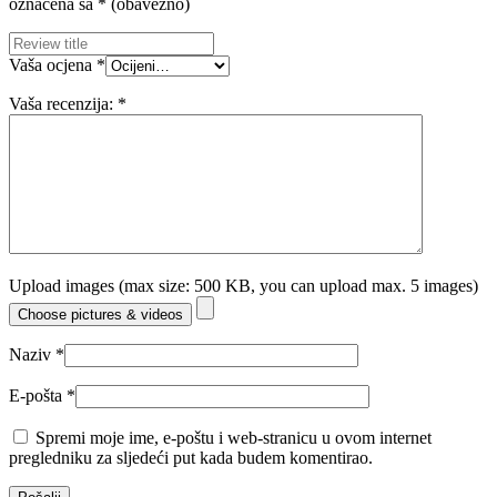
označena sa
* (obavezno)
Vaša ocjena
*
Vaša recenzija:
*
Upload images (max size: 500 KB, you can upload max. 5 images)
Choose pictures & videos
Naziv
*
E-pošta
*
Spremi moje ime, e-poštu i web-stranicu u ovom internet
pregledniku za sljedeći put kada budem komentirao.