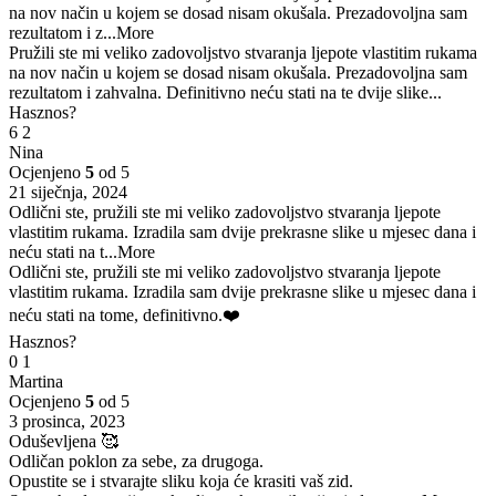
na nov način u kojem se dosad nisam okušala. Prezadovoljna sam
rezultatom i z
...More
Pružili ste mi veliko zadovoljstvo stvaranja ljepote vlastitim rukama
na nov način u kojem se dosad nisam okušala. Prezadovoljna sam
rezultatom i zahvalna. Definitivno neću stati na te dvije slike...
Hasznos?
6
2
Nina
Ocjenjeno
5
od 5
21 siječnja, 2024
Odlični ste, pružili ste mi veliko zadovoljstvo stvaranja ljepote
vlastitim rukama. Izradila sam dvije prekrasne slike u mjesec dana i
neću stati na t
...More
Odlični ste, pružili ste mi veliko zadovoljstvo stvaranja ljepote
vlastitim rukama. Izradila sam dvije prekrasne slike u mjesec dana i
neću stati na tome, definitivno.❤️
Hasznos?
0
1
Martina
Ocjenjeno
5
od 5
3 prosinca, 2023
Oduševljena 🥰
Odličan poklon za sebe, za drugoga.
Opustite se i stvarajte sliku koja će krasiti vaš zid.