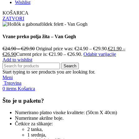
Wishlist
KOŠARICA
ZATVORI
Vrane preko polja žita – Van Gogh
€
24.90
–
€
29.90
Original price was: €24.90 – €29.90.
€
21.90
–
€
26.90
Current price is: €21.90 – €26.90.
Odabir varijacije
Add to wishlist
Search
Start typing to see products you are looking for.
Meni
Trgovina
0
items
Košarica
Što je u paketu?
Numerirano platno visoke kvalitete: (50cm X 40cm)
Numerirane akrilne boje.
Četkice za slikanje:
2 tanka,
1 srednja,