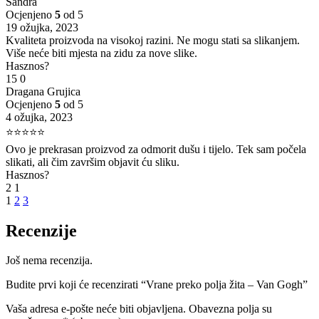
Sandra
Ocjenjeno
5
od 5
19 ožujka, 2023
Kvaliteta proizvoda na visokoj razini. Ne mogu stati sa slikanjem.
Više neće biti mjesta na zidu za nove slike.
Hasznos?
15
0
Dragana Grujica
Ocjenjeno
5
od 5
4 ožujka, 2023
⭐⭐⭐⭐⭐
Ovo je prekrasan proizvod za odmorit dušu i tijelo. Tek sam počela
slikati, ali čim završim objavit ću sliku.
Hasznos?
2
1
1
2
3
Recenzije
Još nema recenzija.
Budite prvi koji će recenzirati “Vrane preko polja žita – Van Gogh”
Vaša adresa e-pošte neće biti objavljena.
Obavezna polja su