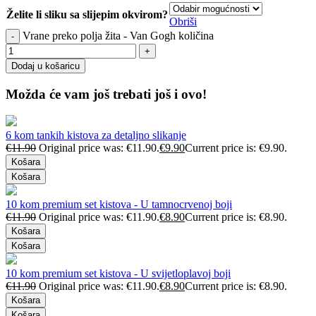
Želite li sliku sa slijepim okvirom?
Obriši
Vrane preko polja žita - Van Gogh količina
Dodaj u košaricu
Možda će vam još trebati još i ovo!
6 kom tankih kistova za detaljno slikanje
€
11.90
Original price was: €11.90.
€
9.90
Current price is: €9.90.
Košara
Košara
10 kom premium set kistova - U tamnocrvenoj boji
€
11.90
Original price was: €11.90.
€
8.90
Current price is: €8.90.
Košara
Košara
10 kom premium set kistova - U svijetloplavoj boji
€
11.90
Original price was: €11.90.
€
8.90
Current price is: €8.90.
Košara
Košara