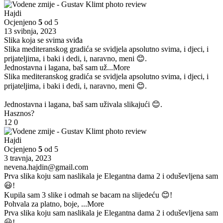
Hajdi
Ocjenjeno
5
od 5
13 svibnja, 2023
Slika koja se svima sviđa
Slika mediteranskog gradića se svidjela apsolutno svima, i djeci, i
prijateljima, i baki i dedi, i, naravno, meni 😊.
Jednostavna i lagana, baš sam už
...More
Slika mediteranskog gradića se svidjela apsolutno svima, i djeci, i
prijateljima, i baki i dedi, i, naravno, meni 😊.
Jednostavna i lagana, baš sam uživala slikajući 😊.
Hasznos?
12
0
Hajdi
Ocjenjeno
5
od 5
3 travnja, 2023
nevena.hajdin@gmail.com
Prva slika koju sam naslikala je Elegantna dama 2 i oduševljena sam
😃!
Kupila sam 3 slike i odmah se bacam na slijedeću 😊!
Pohvala za platno, boje,
...More
Prva slika koju sam naslikala je Elegantna dama 2 i oduševljena sam
😃!