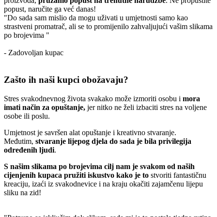
proizvoda,
pružamo popust
na trenutne narudžbe
. Ne propustite
popust, naručite ga već danas!
"Do sada sam mislio da mogu uživati u umjetnosti samo kao
strastveni promatrač, ali se to promijenilo zahvaljujući vašim slikama
po brojevima "
- Zadovoljan kupac
Zašto ih naši kupci obožavaju?
Stres svakodnevnog života svakako može izmoriti osobu i
mora
imati način za opuštanje,
jer nitko ne želi izbaciti stres na voljene
osobe ili poslu.
Umjetnost je savršen alat opuštanje i kreativno stvaranje.
Međutim,
stvaranje lijepog djela do sada je bila privilegija
određenih ljudi
.
S našim slikama po brojevima cilj nam je svakom od naših
cijenjenih kupaca pružiti iskustvo kako je to
stvoriti fantastičnu
kreaciju, izaći iz svakodnevice i na kraju okačiti zajamčenu lijepu
sliku na zid!