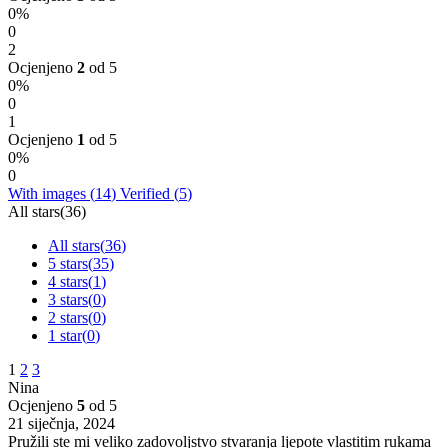
0%
0
2
Ocjenjeno
2
od 5
0%
0
1
Ocjenjeno
1
od 5
0%
0
With images (
14
)
Verified (
5
)
All stars(
36
)
All stars(
36
)
5 stars(
35
)
4 stars(
1
)
3 stars(
0
)
2 stars(
0
)
1 star(
0
)
1
2
3
Nina
Ocjenjeno
5
od 5
21 siječnja, 2024
Pružili ste mi veliko zadovoljstvo stvaranja ljepote vlastitim rukama