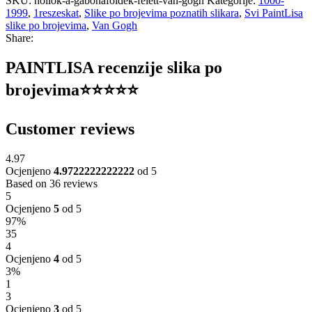
SKU:
hollok-a-gabonafoldek-felett-van-gogh
Kategorije:
1000-
1999
,
1reszeskat
,
Slike po brojevima poznatih slikara
,
Svi PaintLisa
slike po brojevima
,
Van Gogh
Share:
PAINTLISA recenzije slika po
brojevima⭐️⭐️⭐️⭐️⭐️
Customer reviews
4.97
Ocjenjeno
4.9722222222222
od 5
Based on 36 reviews
5
Ocjenjeno
5
od 5
97%
35
4
Ocjenjeno
4
od 5
3%
1
3
Ocjenjeno
3
od 5