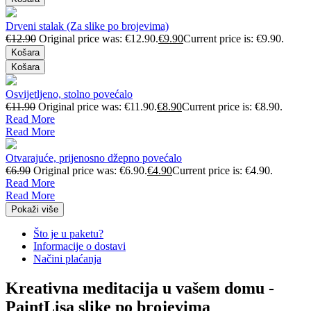
Drveni stalak (Za slike po brojevima)
€
12.90
Original price was: €12.90.
€
9.90
Current price is: €9.90.
Košara
Košara
Osvijetljeno, stolno povećalo
€
11.90
Original price was: €11.90.
€
8.90
Current price is: €8.90.
Read More
Read More
Otvarajuće, prijenosno džepno povećalo
€
6.90
Original price was: €6.90.
€
4.90
Current price is: €4.90.
Read More
Read More
Pokaži više
Što je u paketu?
Informacije o dostavi
Načini plaćanja
Kreativna meditacija u vašem domu -
PaintLisa slike po brojevima