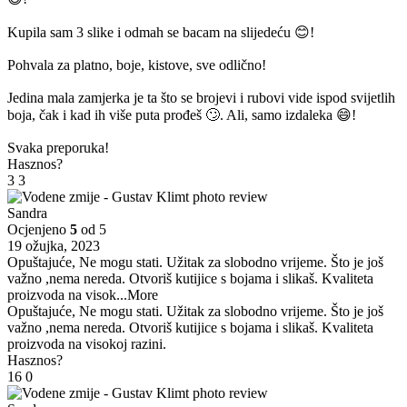
Kupila sam 3 slike i odmah se bacam na slijedeću 😊!
Pohvala za platno, boje, kistove, sve odlično!
Jedina mala zamjerka je ta što se brojevi i rubovi vide ispod svijetlih
boja, čak i kad ih više puta prođeš 🙄. Ali, samo izdaleka 😄!
Svaka preporuka!
Hasznos?
3
3
Sandra
Ocjenjeno
5
od 5
19 ožujka, 2023
Opuštajuće, Ne mogu stati. Užitak za slobodno vrijeme. Što je još
važno ,nema nereda. Otvoriš kutijice s bojama i slikaš. Kvaliteta
proizvoda na visok
...More
Opuštajuće, Ne mogu stati. Užitak za slobodno vrijeme. Što je još
važno ,nema nereda. Otvoriš kutijice s bojama i slikaš. Kvaliteta
proizvoda na visokoj razini.
Hasznos?
16
0