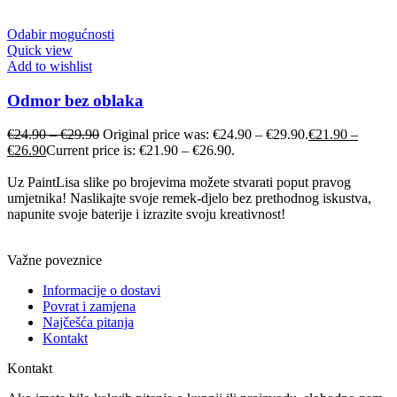
Odabir mogućnosti
Quick view
Add to wishlist
Odmor bez oblaka
€
24.90
–
€
29.90
Original price was: €24.90 – €29.90.
€
21.90
–
€
26.90
Current price is: €21.90 – €26.90.
Uz PaintLisa slike po brojevima možete stvarati poput pravog
umjetnika! Naslikajte svoje remek-djelo bez prethodnog iskustva,
napunite svoje baterije i izrazite svoju kreativnost!
Važne poveznice
Informacije o dostavi
Povrat i zamjena
Najčešća pitanja
Kontakt
Kontakt