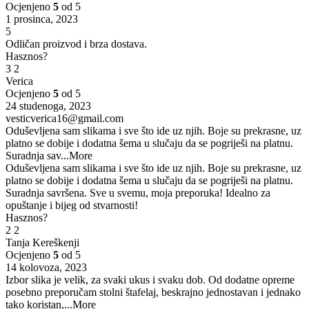
Ocjenjeno
5
od 5
1 prosinca, 2023
5
Odličan proizvod i brza dostava.
Hasznos?
3
2
Verica
Ocjenjeno
5
od 5
24 studenoga, 2023
vesticverica16@gmail.com
Oduševljena sam slikama i sve što ide uz njih. Boje su prekrasne, uz
platno se dobije i dodatna šema u slučaju da se pogriješi na platnu.
Suradnja sav
...More
Oduševljena sam slikama i sve što ide uz njih. Boje su prekrasne, uz
platno se dobije i dodatna šema u slučaju da se pogriješi na platnu.
Suradnja savršena. Sve u svemu, moja preporuka! Idealno za
opuštanje i bijeg od stvarnosti!
Hasznos?
2
2
Tanja Kereškenji
Ocjenjeno
5
od 5
14 kolovoza, 2023
Izbor slika je velik, za svaki ukus i svaku dob. Od dodatne opreme
posebno preporučam stolni štafelaj, beskrajno jednostavan i jednako
tako koristan,
...More