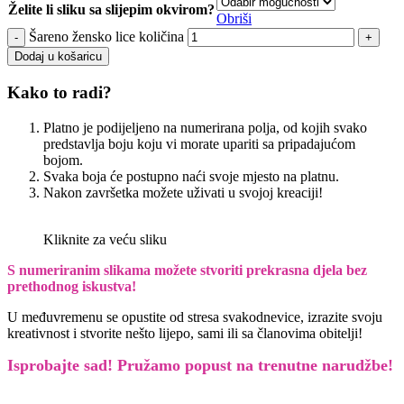
Želite li sliku sa slijepim okvirom?
Obriši
Šareno žensko lice količina
Dodaj u košaricu
Kako to radi?
Platno je podijeljeno na numerirana polja, od kojih svako
predstavlja boju koju vi morate upariti sa pripadajućom
bojom.
Svaka boja će postupno naći svoje mjesto na platnu.
Nakon završetka možete uživati u svojoj kreaciji!
Kliknite za veću sliku
S numeriranim slikama možete stvoriti prekrasna djela bez
prethodnog iskustva!
U međuvremenu se opustite od stresa svakodnevice, izrazite svoju
kreativnost i stvorite nešto lijepo, sami ili sa članovima obitelji!
Isprobajte sad! Pružamo
popust na trenutne narudžbe!