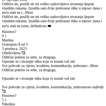
Odlični ste, pružili ste mi veliko zadovoljstvo stvaranja ljepote
vlastitim rukama. Izradila sam dvije prekrasne slike u mjesec dana i
neću stati na t
...More
Odlični ste, pružili ste mi veliko zadovoljstvo stvaranja ljepote
vlastitim rukama. Izradila sam dvije prekrasne slike u mjesec dana i
neću stati na tome, definitivno.❤️
Hasznos?
0
1
Martina
Ocjenjeno
5
od 5
3 prosinca, 2023
Oduševljena 🥰
Odličan poklon za sebe, za drugoga.
Opustite se i stvarajte sliku koja će krasiti vaš zid.
Sve pohvale za cijenu, kvalitetu, komunikaciju, jednostav
...More
Odličan poklon za sebe, za drugoga.
Opustite se i stvarajte sliku koja će krasiti vaš zid.
Sve pohvale za cijenu, kvalitetu, komunikaciju, jednostavno najbolji
🥰
Hasznos?
5
1
Nikolina