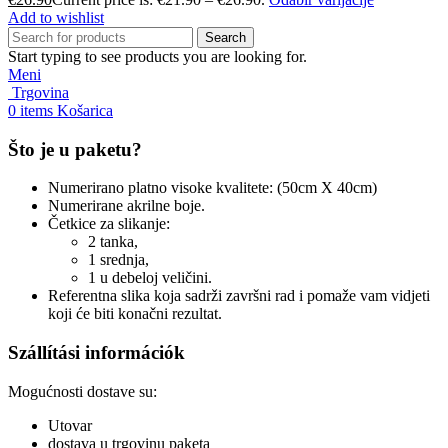
Add to wishlist
Search
Start typing to see products you are looking for.
Meni
Trgovina
0
items
Košarica
Što je u paketu?
Numerirano platno visoke kvalitete: (50cm X 40cm)
Numerirane akrilne boje.
Četkice za slikanje:
2 tanka,
1 srednja,
1 u debeloj veličini.
Referentna slika koja sadrži završni rad i pomaže vam vidjeti
koji će biti konačni rezultat.
Szállítási információk
Mogućnosti dostave su:
Utovar
dostava u trgovinu paketa