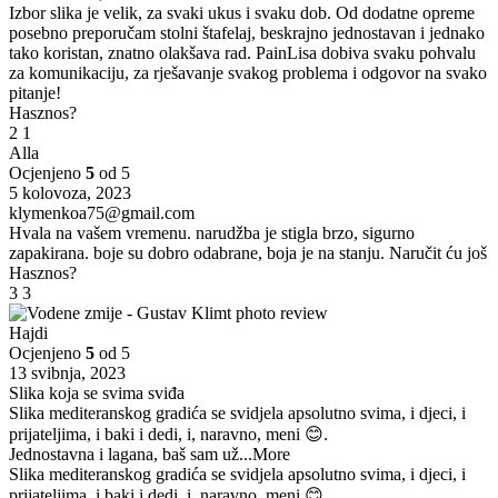
Izbor slika je velik, za svaki ukus i svaku dob. Od dodatne opreme
posebno preporučam stolni štafelaj, beskrajno jednostavan i jednako
tako koristan, znatno olakšava rad. PainLisa dobiva svaku pohvalu
za komunikaciju, za rješavanje svakog problema i odgovor na svako
pitanje!
Hasznos?
2
1
Alla
Ocjenjeno
5
od 5
5 kolovoza, 2023
klymenkoa75@gmail.com
Hvala na vašem vremenu. narudžba je stigla brzo, sigurno
zapakirana. boje su dobro odabrane, boja je na stanju. Naručit ću još
Hasznos?
3
3
Hajdi
Ocjenjeno
5
od 5
13 svibnja, 2023
Slika koja se svima sviđa
Slika mediteranskog gradića se svidjela apsolutno svima, i djeci, i
prijateljima, i baki i dedi, i, naravno, meni 😊.
Jednostavna i lagana, baš sam už
...More
Slika mediteranskog gradića se svidjela apsolutno svima, i djeci, i
prijateljima, i baki i dedi, i, naravno, meni 😊.