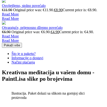
Osvijetljeno, stolno povećalo
€
11.90
Original price was: €11.90.
€
8.90
Current price is: €8.90.
Read More
Read More
Otvarajuće, prijenosno džepno povećalo
€
6.90
Original price was: €6.90.
€
4.90
Current price is: €4.90.
Read More
Read More
Pokaži više
Što je u paketu?
Informacije o dostavi
Načini plaćanja
Kreativna meditacija u vašem domu -
PaintLisa slike po brojevima
Ilustracija. Paket dolazi sa slikom na gornjoj slici
proizvoda