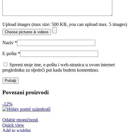
Upload images (max size: 500 KB, you can upload max. 5 images)
Choose pictures & videos
Naziv
*
E-pošta
*
Spremi moje ime, e-poštu i web-stranicu u ovom internet
pregledniku za sljedeći put kada budem komentirao.
Povezani proizvodi
-12%
Odabir mogućnosti
Quick view
Add to wishlist