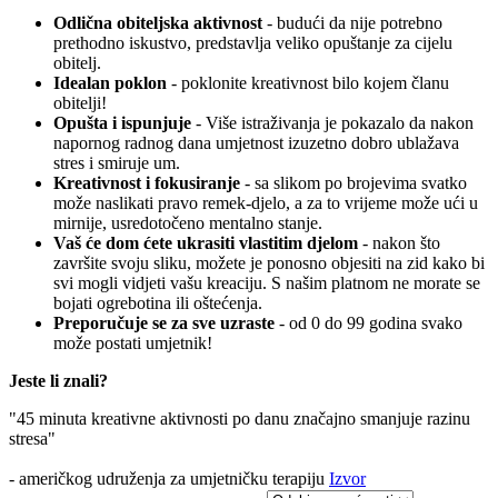
Odlična obiteljska aktivnost
- budući da nije potrebno
prethodno iskustvo, predstavlja veliko opuštanje za cijelu
obitelj.
Idealan poklon
- poklonite kreativnost bilo kojem članu
obitelji!
Opušta i ispunjuje
- Više istraživanja je pokazalo da nakon
napornog radnog dana umjetnost izuzetno dobro ublažava
stres i smiruje um.
Kreativnost i fokusiranje
- sa slikom po brojevima svatko
može naslikati pravo remek-djelo, a za to vrijeme može ući u
mirnije, usredotočeno mentalno stanje.
Vaš će dom ćete ukrasiti vlastitim djelom
- nakon što
završite svoju sliku, možete je ponosno objesiti na zid kako bi
svi mogli vidjeti vašu kreaciju. S našim platnom ne morate se
bojati ogrebotina ili oštećenja.
Preporučuje se za sve uzraste
- od 0 do 99 godina svako
može postati umjetnik!
Jeste li znali?
"45 minuta kreativne aktivnosti po danu značajno smanjuje razinu
stresa"
- američkog udruženja za umjetničku terapiju
Izvor