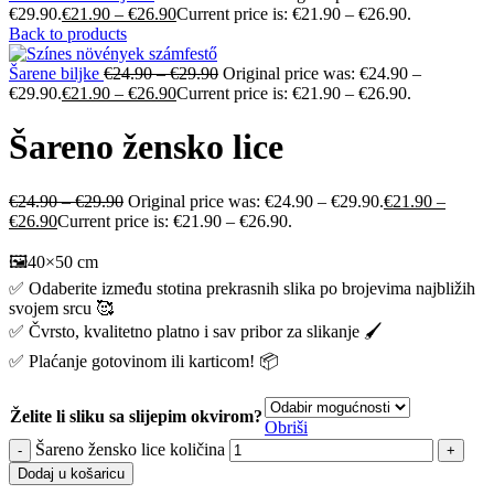
€29.90.
€
21.90
–
€
26.90
Current price is: €21.90 – €26.90.
Back to products
Šarene biljke
€
24.90
–
€
29.90
Original price was: €24.90 –
€29.90.
€
21.90
–
€
26.90
Current price is: €21.90 – €26.90.
Šareno žensko lice
€
24.90
–
€
29.90
Original price was: €24.90 – €29.90.
€
21.90
–
€
26.90
Current price is: €21.90 – €26.90.
🖼️40×50 cm
✅ Odaberite između stotina prekrasnih slika po brojevima najbližih
svojem srcu 🥰
✅ Čvrsto, kvalitetno platno i sav pribor za slikanje 🖌️
✅ Plaćanje gotovinom ili karticom! 📦
Želite li sliku sa slijepim okvirom?
Obriši
Šareno žensko lice količina
Dodaj u košaricu