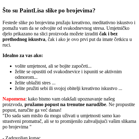
Što su PaintLisa slike po brojevima?
Festede slike po brojevima pružaju kreativno, meditativno iskustvo i
pomažu vam da se odvojite od svakodnevnog stresa. Umjetničko
djelo prikazano na slici proizvoda možete izraditi
čak i bez
prethodnog iskustva
, čak i ako je ovo prvi put da imate četkicu u
ruci.
Idealno za vas ako:
volite umjetnost, ali se bojite započeti...
želite se opustiti od svakodnevice i ispuniti se aktivnim
odmorom...
želite ublažiti stres ...
želite pružiti sebi ili svojoj obitelji kreativno iskustvo ...
Napomena
: kako bismo vam olakšali upoznavanje našeg
proizvoda,
pružamo popust
na trenutne narudžbe
. Ne propustite
popust, naručite ga već danas!
"Do sada sam mislio da mogu uživati u umjetnosti samo kao
strastveni promatrač, ali se to promijenilo zahvaljujući vašim slikama
po brojevima "
- Zadovoljan kupac