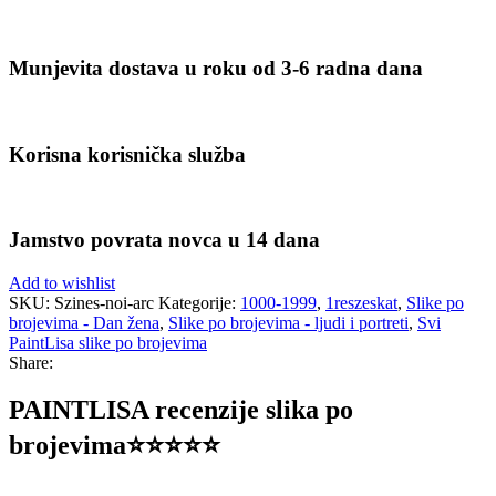
Munjevita dostava u roku od 3-6 radna dana
Korisna korisnička služba
Jamstvo povrata novca u 14 dana
Add to wishlist
SKU:
Szines-noi-arc
Kategorije:
1000-1999
,
1reszeskat
,
Slike po
brojevima - Dan žena
,
Slike po brojevima - ljudi i portreti
,
Svi
PaintLisa slike po brojevima
Share:
PAINTLISA recenzije slika po
brojevima⭐️⭐️⭐️⭐️⭐️