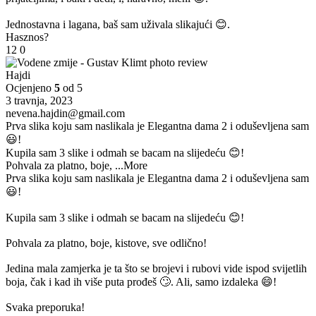
Jednostavna i lagana, baš sam uživala slikajući 😊.
Hasznos?
12
0
Hajdi
Ocjenjeno
5
od 5
3 travnja, 2023
nevena.hajdin@gmail.com
Prva slika koju sam naslikala je Elegantna dama 2 i oduševljena sam
😃!
Kupila sam 3 slike i odmah se bacam na slijedeću 😊!
Pohvala za platno, boje,
...More
Prva slika koju sam naslikala je Elegantna dama 2 i oduševljena sam
😃!
Kupila sam 3 slike i odmah se bacam na slijedeću 😊!
Pohvala za platno, boje, kistove, sve odlično!
Jedina mala zamjerka je ta što se brojevi i rubovi vide ispod svijetlih
boja, čak i kad ih više puta prođeš 🙄. Ali, samo izdaleka 😄!
Svaka preporuka!