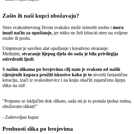
Zašto ih naši kupci obožavaju?
Stres svakodnevnog života svakako može izmoriti osobu i
mora
imati način za opuštanje,
jer nitko ne želi izbaciti stres na voljene
osobe ili poslu.
Umjetnost je savršen alat opuštanje i kreativno stvaranje.
Međutim,
stvaranje lijepog djela do sada je bila privilegija
određenih ljudi
.
S našim slikama po brojevima cilj nam je svakom od naših
cijenjenih kupaca pružiti iskustvo kako je to
stvoriti fantastičnu
kreaciju, izaći iz svakodnevice i na kraju okačiti zajamčenu lijepu
sliku na zid!
"Potpuno se isključim dok slikam, sada mi je to postala tjedna rutina,
obožavam slikati!"
- Zadovoljan kupac
Prednosti slika po brojevima