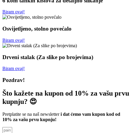
6 kom tankih kistova za detaljno slikanje
Biram ovaj!
Osvijetljeno, stolno povećalo
Biram ovaj!
Drveni stalak (Za slike po brojevima)
Biram ovaj!
Pozdrav!
Što kažete na kupon od 10% za vašu prvu
kupnju? 😍
Pretplatite se na naš newsletter
i dat ćemo vam kupon kod od
10% za vašu prvu kupnju!