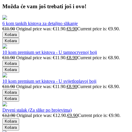
Možda će vam još trebati još i ovo!
6 kom tankih kistova za detaljno slikanje
€
11.90
Original price was: €11.90.
€
9.90
Current price is: €9.90.
Košara
Košara
10 kom premium set kistova - U tamnocrvenoj boji
€
11.90
Original price was: €11.90.
€
8.90
Current price is: €8.90.
Košara
Košara
10 kom premium set kistova - U svijetloplavoj boji
€
11.90
Original price was: €11.90.
€
8.90
Current price is: €8.90.
Košara
Košara
Drveni stalak (Za slike po brojevima)
€
12.90
Original price was: €12.90.
€
9.90
Current price is: €9.90.
Košara
Košara