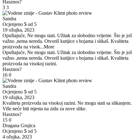
Hasznos?
3
3
Sandra
Ocjenjeno
5
od 5
19 ožujka, 2023
Opuštajuće, Ne mogu stati. Užitak za slobodno vrijeme. Što je još
važno ,nema nereda. Otvoriš kutijice s bojama i slikaš. Kvaliteta
proizvoda na visok
...More
Opuštajuće, Ne mogu stati. Užitak za slobodno vrijeme. Što je još
važno ,nema nereda. Otvoriš kutijice s bojama i slikaš. Kvaliteta
proizvoda na visokoj razini.
Hasznos?
16
0
Sandra
Ocjenjeno
5
od 5
19 ožujka, 2023
Kvaliteta proizvoda na visokoj razini. Ne mogu stati sa slikanjem.
Više neće biti mjesta na zidu za nove slike.
Hasznos?
15
0
Dragana Grujica
Ocjenjeno
5
od 5
4 ožujka, 2023