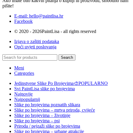
Ako imate bilo kakvih pitanja o kupnji ili proizvodu, slobodno nam
pišite!
E-mail: hello@paintlisa.hr
Facebook
© 2020 - 2026PaintLisa - all rights reserved
Izjava o zaštiti podataka
Opći uvjeti poslovanja
Search
Meni
Categories
Jedinstvene Slike Po Brojevima🎨
POPULARNO
Svi PaintLisa slike po brojevima
Najnovije
Najpopularnij
Slike po brojevima poznatih slikara
Slike po brojevima – mrtva priroda, cvijeće
Slike po brojevima – životinje
Slike po brojevima – psi
Priroda / pejzaži slike po brojevima
Slike po brojevima – urbane atrakcije