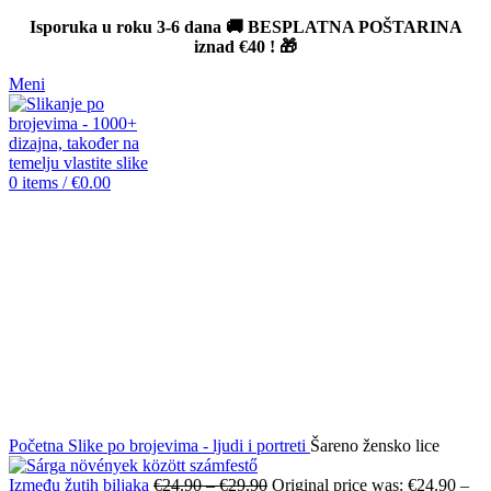
Isporuka u roku 3-6 dana 🚚 BESPLATNA POŠTARINA
iznad
€40
! 🎁
Meni
0
items
/
€
0.00
-12%
Click to enlarge
Početna
Slike po brojevima - ljudi i portreti
Šareno žensko lice
Između žutih biljaka
€
24.90
–
€
29.90
Original price was: €24.90 –