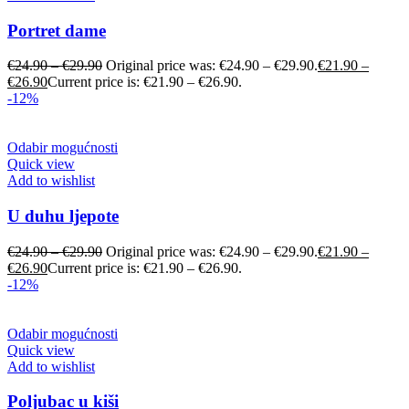
Portret dame
€
24.90
–
€
29.90
Original price was: €24.90 – €29.90.
€
21.90
–
€
26.90
Current price is: €21.90 – €26.90.
-12%
Odabir mogućnosti
Quick view
Add to wishlist
U duhu ljepote
€
24.90
–
€
29.90
Original price was: €24.90 – €29.90.
€
21.90
–
€
26.90
Current price is: €21.90 – €26.90.
-12%
Odabir mogućnosti
Quick view
Add to wishlist
Poljubac u kiši