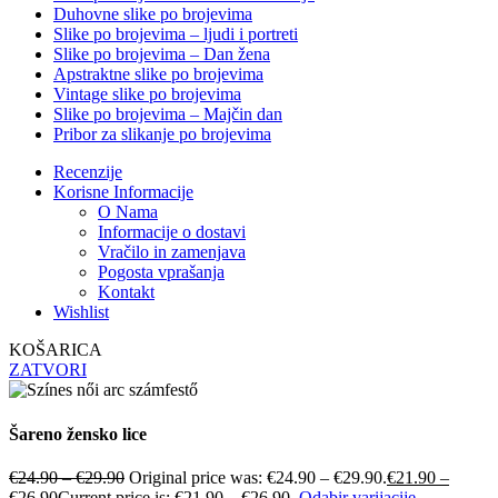
Duhovne slike po brojevima
Slike po brojevima – ljudi i portreti
Slike po brojevima – Dan žena
Apstraktne slike po brojevima
Vintage slike po brojevima
Slike po brojevima – Majčin dan
Pribor za slikanje po brojevima
Recenzije
Korisne Informacije
O Nama
Informacije o dostavi
Vračilo in zamenjava
Pogosta vprašanja
Kontakt
Wishlist
KOŠARICA
ZATVORI
Šareno žensko lice
€
24.90
–
€
29.90
Original price was: €24.90 – €29.90.
€
21.90
–
€
26.90
Current price is: €21.90 – €26.90.
Odabir varijacije