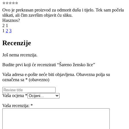
⭐⭐⭐⭐⭐
Ovo je prekrasan proizvod za odmorit dušu i tijelo. Tek sam počela
slikati, ali čim završim objavit ću sliku.
Hasznos?
2
1
1
2
3
Recenzije
Još nema recenzija.
Budite prvi koji će recenzirati “Šareno žensko lice”
Vaša adresa e-pošte neće biti objavljena.
Obavezna polja su
označena sa
* (obavezno)
Vaša ocjena
*
Vaša recenzija:
*