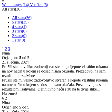
0
With images (
14
)
Verified (
5
)
All stars(
36
)
All stars(
36
)
5 stars(
35
)
4 stars(
1
)
3 stars(
0
)
2 stars(
0
)
1 star(
0
)
1
2
3
Nina
Ocjenjeno
5
od 5
21 siječnja, 2024
Pružili ste mi veliko zadovoljstvo stvaranja ljepote vlastitim rukama
na nov način u kojem se dosad nisam okušala. Prezadovoljna sam
rezultatom i z
...More
Pružili ste mi veliko zadovoljstvo stvaranja ljepote vlastitim rukama
na nov način u kojem se dosad nisam okušala. Prezadovoljna sam
rezultatom i zahvalna. Definitivno neću stati na te dvije slike...
Hasznos?
6
2
Nina
Ocjenjeno
5
od 5
21 siječnja, 2024