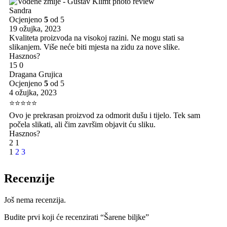
Sandra
Ocjenjeno
5
od 5
19 ožujka, 2023
Kvaliteta proizvoda na visokoj razini. Ne mogu stati sa
slikanjem. Više neće biti mjesta na zidu za nove slike.
Hasznos?
15
0
Dragana Grujica
Ocjenjeno
5
od 5
4 ožujka, 2023
⭐⭐⭐⭐⭐
Ovo je prekrasan proizvod za odmorit dušu i tijelo. Tek sam
počela slikati, ali čim završim objavit ću sliku.
Hasznos?
2
1
1
2
3
Recenzije
Još nema recenzija.
Budite prvi koji će recenzirati “Šarene biljke”