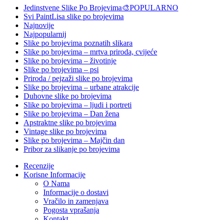
Jedinstvene Slike Po Brojevima🎨
POPULARNO
Svi PaintLisa slike po brojevima
Najnovije
Najpopularnij
Slike po brojevima poznatih slikara
Slike po brojevima – mrtva priroda, cvijeće
Slike po brojevima – životinje
Slike po brojevima – psi
Priroda / pejzaži slike po brojevima
Slike po brojevima – urbane atrakcije
Duhovne slike po brojevima
Slike po brojevima – ljudi i portreti
Slike po brojevima – Dan žena
Apstraktne slike po brojevima
Vintage slike po brojevima
Slike po brojevima – Majčin dan
Pribor za slikanje po brojevima
Recenzije
Korisne Informacije
O Nama
Informacije o dostavi
Vračilo in zamenjava
Pogosta vprašanja
Kontakt