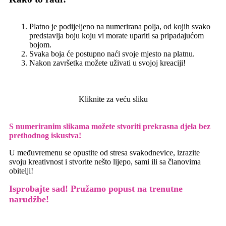
Platno je podijeljeno na numerirana polja, od kojih svako
predstavlja boju koju vi morate upariti sa pripadajućom
bojom.
Svaka boja će postupno naći svoje mjesto na platnu.
Nakon završetka možete uživati u svojoj kreaciji!
Kliknite za veću sliku
S numeriranim slikama možete stvoriti prekrasna djela bez
prethodnog iskustva!
U međuvremenu se opustite od stresa svakodnevice, izrazite
svoju kreativnost i stvorite nešto lijepo, sami ili sa članovima
obitelji!
Isprobajte sad! Pružamo
popust na trenutne
narudžbe!