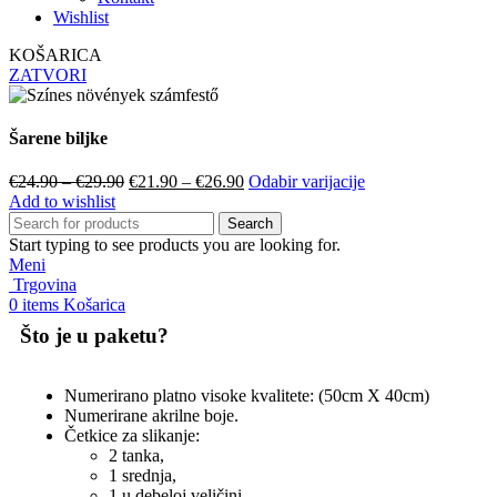
Wishlist
KOŠARICA
ZATVORI
Šarene biljke
€
24.90
–
€
29.90
€
21.90
–
€
26.90
Odabir varijacije
Add to wishlist
Search
Start typing to see products you are looking for.
Meni
Trgovina
0
items
Košarica
Što je u paketu?
Numerirano platno visoke kvalitete: (50cm X 40cm)
Numerirane akrilne boje.
Četkice za slikanje:
2 tanka,
1 srednja,
1 u debeloj veličini.