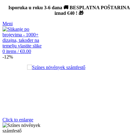
Isporuka u roku 3-6 dana 🚚 BESPLATNA POŠTARINA
iznad
€40
! 🎁
Meni
0
items
/
€
0.00
-12%
Click to enlarge