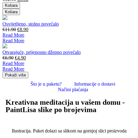
Košara
Košara
Osvijetljeno, stolno povećalo
€
11.90
€
8.90
Read More
Read More
Otvarajuće, prijenosno džepno povećalo
€
6.90
€
4.90
Read More
Read More
Pokaži više
Što je u paketu?
Informacije o dostavi
Načini plaćanja
Kreativna meditacija u vašem domu -
PaintLisa slike po brojevima
Ilustracija. Paket dolazi sa slikom na gornjoj slici proizvoda