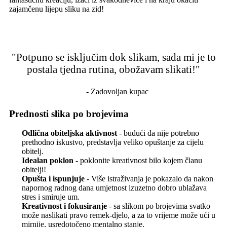
zajamčenu lijepu sliku na zid!
"Potpuno se isključim dok slikam, sada mi je to
postala tjedna rutina, obožavam slikati!"
- Zadovoljan kupac
Prednosti slika po brojevima
Odlična obiteljska aktivnost
- budući da nije potrebno
prethodno iskustvo, predstavlja veliko opuštanje za cijelu
obitelj.
Idealan poklon
- poklonite kreativnost bilo kojem članu
obitelji!
Opušta i ispunjuje
- Više istraživanja je pokazalo da nakon
napornog radnog dana umjetnost izuzetno dobro ublažava
stres i smiruje um.
Kreativnost i fokusiranje
- sa slikom po brojevima svatko
može naslikati pravo remek-djelo, a za to vrijeme može ući u
mirnije, usredotočeno mentalno stanje.