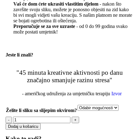
Vaš će dom ćete ukrasiti vlastitim djelom
- nakon što
završite svoju sliku, možete je ponosno objesiti na zid kako
bi svi mogli vidjeti vašu kreaciju. S našim platnom ne morate
se bojati ogrebotina ili oštećenja.
Preporučuje se za sve uzraste
- od 0 do 99 godina svako
može postati umjetnik!
Jeste li znali?
"45 minuta kreativne aktivnosti po danu
značajno smanjuje razinu stresa"
- američkog udruženja za umjetničku terapiju
Izvor
Želite li sliku sa slijepim okvirom?
Dodaj u košaricu
Kako to radi?