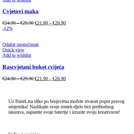
Cvjetovi maka
€
24.90
–
€
29.90
€
21.90
–
€
26.90
-12%
Odabir mogućnosti
Quick view
Add to wishlist
Rascvjetani buket cvijeća
€
24.90
–
€
29.90
€
21.90
–
€
26.90
Uz PaintLisa slike po brojevima možete stvarati poput pravog
umjetnika! Naslikajte svoje remek-djelo bez prethodnog
iskustva, napunite svoje baterije i izrazite svoju kreativnost!