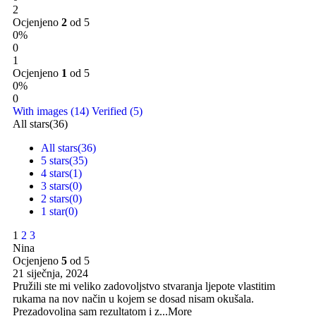
2
Ocjenjeno
2
od 5
0%
0
1
Ocjenjeno
1
od 5
0%
0
With images (
14
)
Verified (
5
)
All stars(
36
)
All stars(
36
)
5 stars(
35
)
4 stars(
1
)
3 stars(
0
)
2 stars(
0
)
1 star(
0
)
1
2
3
Nina
Ocjenjeno
5
od 5
21 siječnja, 2024
Pružili ste mi veliko zadovoljstvo stvaranja ljepote vlastitim
rukama na nov način u kojem se dosad nisam okušala.
Prezadovoljna sam rezultatom i z
...More