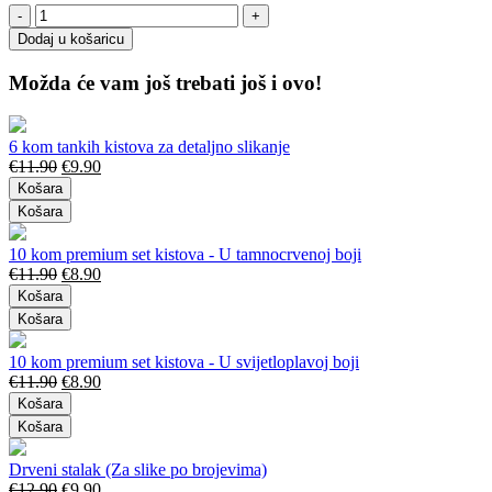
Dodaj u košaricu
Možda će vam još trebati još i ovo!
6 kom tankih kistova za detaljno slikanje
€
11.90
€
9.90
Košara
Košara
10 kom premium set kistova - U tamnocrvenoj boji
€
11.90
€
8.90
Košara
Košara
10 kom premium set kistova - U svijetloplavoj boji
€
11.90
€
8.90
Košara
Košara
Drveni stalak (Za slike po brojevima)
€
12.90
€
9.90