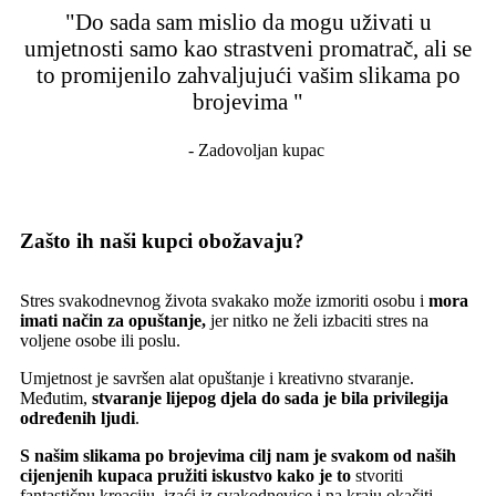
"Do sada sam mislio da mogu uživati u
umjetnosti samo kao strastveni promatrač, ali se
to promijenilo zahvaljujući vašim slikama po
brojevima "
- Zadovoljan kupac
Zašto ih naši kupci obožavaju?
Stres svakodnevnog života svakako može izmoriti osobu i
mora
imati način za opuštanje,
jer nitko ne želi izbaciti stres na
voljene osobe ili poslu.
Umjetnost je savršen alat opuštanje i kreativno stvaranje.
Međutim,
stvaranje lijepog djela do sada je bila privilegija
određenih ljudi
.
S našim slikama po brojevima cilj nam je svakom od naših
cijenjenih kupaca pružiti iskustvo kako je to
stvoriti
fantastičnu kreaciju, izaći iz svakodnevice i na kraju okačiti