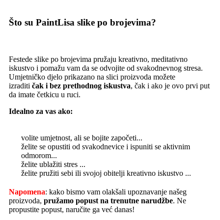
Što su PaintLisa slike po brojevima?
Festede slike po brojevima pružaju kreativno, meditativno
iskustvo i pomažu vam da se odvojite od svakodnevnog stresa.
Umjetničko djelo prikazano na slici proizvoda možete
izraditi
čak i bez prethodnog iskustva
, čak i ako je ovo prvi put
da imate četkicu u ruci.
Idealno za vas ako:
volite umjetnost, ali se bojite započeti...
želite se opustiti od svakodnevice i ispuniti se aktivnim
odmorom...
želite ublažiti stres ...
želite pružiti sebi ili svojoj obitelji kreativno iskustvo ...
Napomena
: kako bismo vam olakšali upoznavanje našeg
proizvoda,
pružamo popust
na trenutne narudžbe
. Ne
propustite popust, naručite ga već danas!