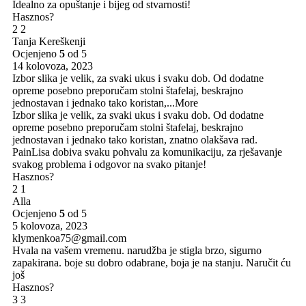
Idealno za opuštanje i bijeg od stvarnosti!
Hasznos?
2
2
Tanja Kereškenji
Ocjenjeno
5
od 5
14 kolovoza, 2023
Izbor slika je velik, za svaki ukus i svaku dob. Od dodatne
opreme posebno preporučam stolni štafelaj, beskrajno
jednostavan i jednako tako koristan,
...More
Izbor slika je velik, za svaki ukus i svaku dob. Od dodatne
opreme posebno preporučam stolni štafelaj, beskrajno
jednostavan i jednako tako koristan, znatno olakšava rad.
PainLisa dobiva svaku pohvalu za komunikaciju, za rješavanje
svakog problema i odgovor na svako pitanje!
Hasznos?
2
1
Alla
Ocjenjeno
5
od 5
5 kolovoza, 2023
klymenkoa75@gmail.com
Hvala na vašem vremenu. narudžba je stigla brzo, sigurno
zapakirana. boje su dobro odabrane, boja je na stanju. Naručit ću
još
Hasznos?
3
3