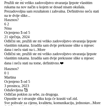
Pružili ste mi veliko zadovoljstvo stvaranja ljepote vlastitim
rukama na nov način u kojem se dosad nisam okušala.
Prezadovoljna sam rezultatom i zahvalna. Definitivno neću stati
na te dvije slike...
Hasznos?
6
2
Nina
Ocjenjeno
5
od 5
21 siječnja, 2024
Odlični ste, pružili ste mi veliko zadovoljstvo stvaranja ljepote
vlastitim rukama. Izradila sam dvije prekrasne slike u mjesec
dana i neću stati na t
...More
Odlični ste, pružili ste mi veliko zadovoljstvo stvaranja ljepote
vlastitim rukama. Izradila sam dvije prekrasne slike u mjesec
dana i neću stati na tome, definitivno.❤️
Hasznos?
0
1
Martina
Ocjenjeno
5
od 5
3 prosinca, 2023
Oduševljena 🥰
Odličan poklon za sebe, za drugoga.
Opustite se i stvarajte sliku koja će krasiti vaš zid.
Sve pohvale za cijenu, kvalitetu, komunikaciju, jednostav
...More