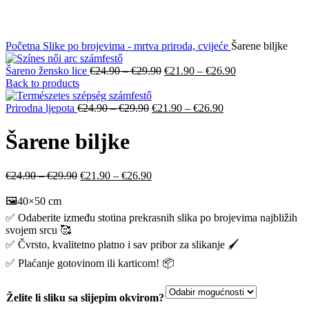
Početna
Slike po brojevima - mrtva priroda, cvijeće
Šarene biljke
Šareno žensko lice
€
24.90
–
€
29.90
€
21.90
–
€
26.90
Back to products
Prirodna ljepota
€
24.90
–
€
29.90
€
21.90
–
€
26.90
Šarene biljke
€
24.90
–
€
29.90
€
21.90
–
€
26.90
🖼️40×50 cm
✅ Odaberite između stotina prekrasnih slika po brojevima najbližih
svojem srcu 🥰
✅ Čvrsto, kvalitetno platno i sav pribor za slikanje 🖌️
✅ Plaćanje gotovinom ili karticom! 📦
Želite li sliku sa slijepim okvirom?