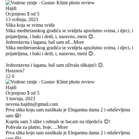
Hajdi
Ocjenjeno
5
od 5
13 svibnja, 2023
Slika koja se svima sviđa
Slika mediteranskog gradića se svidjela apsolutno svima, i djeci, i
prijateljima, i baki i dedi, i, naravno, meni 😊.
Jednostavna i lagana, baš sam už
...More
Slika mediteranskog gradića se svidjela apsolutno svima, i djeci, i
prijateljima, i baki i dedi, i, naravno, meni 😊.
Jednostavna i lagana, baš sam uživala slikajući 😊.
Hasznos?
12
0
Hajdi
Ocjenjeno
5
od 5
3 travnja, 2023
nevena.hajdin@gmail.com
Prva slika koju sam naslikala je Elegantna dama 2 i oduševljena
sam 😃!
Kupila sam 3 slike i odmah se bacam na slijedeću 😊!
Pohvala za platno, boje,
...More
Prva slika koju sam naslikala je Elegantna dama 2 i oduševljena
sam 😃!