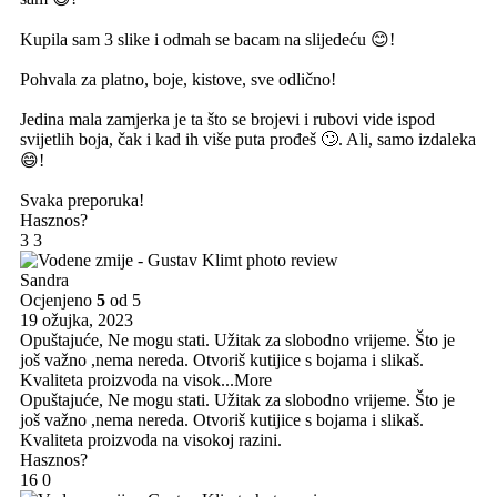
Kupila sam 3 slike i odmah se bacam na slijedeću 😊!
Pohvala za platno, boje, kistove, sve odlično!
Jedina mala zamjerka je ta što se brojevi i rubovi vide ispod
svijetlih boja, čak i kad ih više puta prođeš 🙄. Ali, samo izdaleka
😄!
Svaka preporuka!
Hasznos?
3
3
Sandra
Ocjenjeno
5
od 5
19 ožujka, 2023
Opuštajuće, Ne mogu stati. Užitak za slobodno vrijeme. Što je
još važno ,nema nereda. Otvoriš kutijice s bojama i slikaš.
Kvaliteta proizvoda na visok
...More
Opuštajuće, Ne mogu stati. Užitak za slobodno vrijeme. Što je
još važno ,nema nereda. Otvoriš kutijice s bojama i slikaš.
Kvaliteta proizvoda na visokoj razini.
Hasznos?
16
0