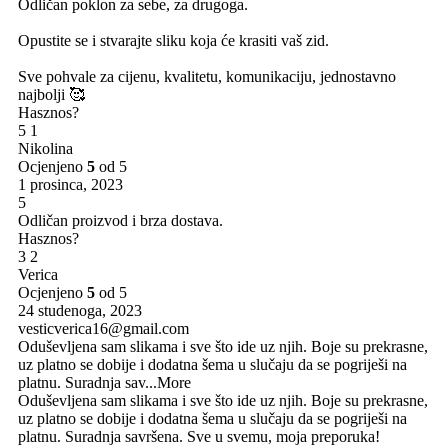
Odličan poklon za sebe, za drugoga.
Opustite se i stvarajte sliku koja će krasiti vaš zid.
Sve pohvale za cijenu, kvalitetu, komunikaciju, jednostavno
najbolji 🥰
Hasznos?
5
1
Nikolina
Ocjenjeno
5
od 5
1 prosinca, 2023
5
Odličan proizvod i brza dostava.
Hasznos?
3
2
Verica
Ocjenjeno
5
od 5
24 studenoga, 2023
vesticverica16@gmail.com
Oduševljena sam slikama i sve što ide uz njih. Boje su prekrasne,
uz platno se dobije i dodatna šema u slučaju da se pogriješi na
platnu. Suradnja sav
...More
Oduševljena sam slikama i sve što ide uz njih. Boje su prekrasne,
uz platno se dobije i dodatna šema u slučaju da se pogriješi na
platnu. Suradnja savršena. Sve u svemu, moja preporuka!