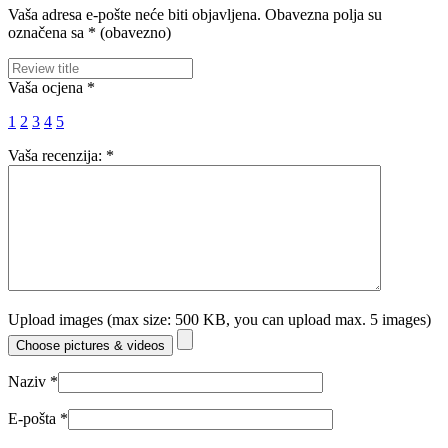
Vaša adresa e-pošte neće biti objavljena.
Obavezna polja su
označena sa
* (obavezno)
Vaša ocjena
*
1
2
3
4
5
Vaša recenzija:
*
Upload images (max size: 500 KB, you can upload max. 5 images)
Choose pictures & videos
Naziv
*
E-pošta
*