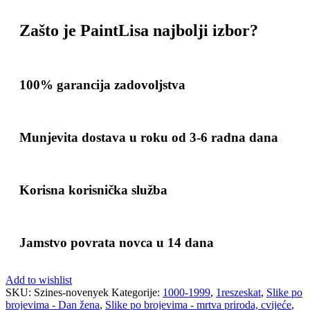
Zašto je PaintLisa najbolji izbor?
100% garancija zadovoljstva
Munjevita dostava u roku od 3-6 radna dana
Korisna korisnička služba
Jamstvo povrata novca u 14 dana
Add to wishlist
SKU:
Szines-novenyek
Kategorije:
1000-1999
,
1reszeskat
,
Slike po
brojevima - Dan žena
,
Slike po brojevima - mrtva priroda, cvijeće
,