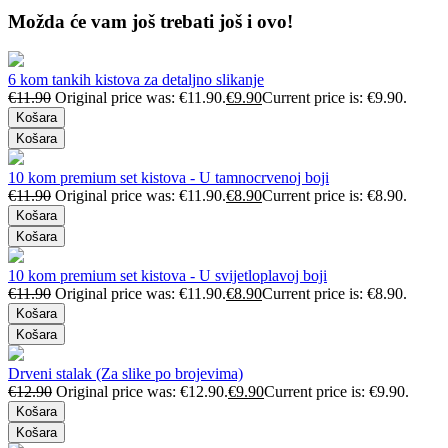
Možda će vam još trebati još i ovo!
6 kom tankih kistova za detaljno slikanje
€
11.90
Original price was: €11.90.
€
9.90
Current price is: €9.90.
Košara
Košara
10 kom premium set kistova - U tamnocrvenoj boji
€
11.90
Original price was: €11.90.
€
8.90
Current price is: €8.90.
Košara
Košara
10 kom premium set kistova - U svijetloplavoj boji
€
11.90
Original price was: €11.90.
€
8.90
Current price is: €8.90.
Košara
Košara
Drveni stalak (Za slike po brojevima)
€
12.90
Original price was: €12.90.
€
9.90
Current price is: €9.90.
Košara
Košara