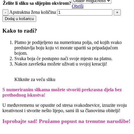
Želite li sliku sa slijepim okvirom?
Obriši
Apstraktna žena količina
Dodaj u košaricu
Kako to radi?
Platno je podijeljeno na numerirana polja, od kojih svako
predstavlja boju koju vi morate upariti sa pripadajućom
bojom.
Svaka boja će postupno naći svoje mjesto na platnu.
Nakon završetka možete uživati u svojoj kreaciji!
Kliknite za veću sliku
S numeriranim slikama možete stvoriti prekrasna djela bez
prethodnog iskustva!
U međuvremenu se opustite od stresa svakodnevice, izrazite svoju
kreativnost i stvorite nešto lijepo, sami ili sa članovima obitelji!
Isprobajte sad! Pružamo
popust na trenutne narudžbe!