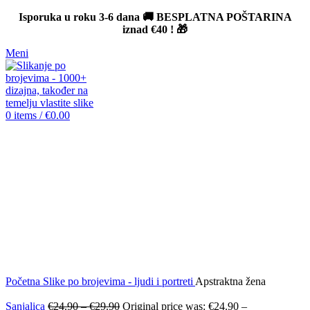
Isporuka u roku 3-6 dana 🚚 BESPLATNA POŠTARINA
iznad
€40
! 🎁
Meni
0
items
/
€
0.00
-12%
Click to enlarge
Početna
Slike po brojevima - ljudi i portreti
Apstraktna žena
Sanjalica
€
24.90
–
€
29.90
Original price was: €24.90 –