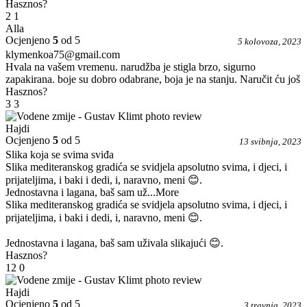
Hasznos?
2
1
Alla
Ocjenjeno
5
od 5
5 kolovoza, 2023
klymenkoa75@gmail.com
Hvala na vašem vremenu. narudžba je stigla brzo, sigurno
zapakirana. boje su dobro odabrane, boja je na stanju. Naručit ću još
Hasznos?
3
3
Hajdi
Ocjenjeno
5
od 5
13 svibnja, 2023
Slika koja se svima sviđa
Slika mediteranskog gradića se svidjela apsolutno svima, i djeci, i
prijateljima, i baki i dedi, i, naravno, meni 😊.
Jednostavna i lagana, baš sam už
...More
Slika mediteranskog gradića se svidjela apsolutno svima, i djeci, i
prijateljima, i baki i dedi, i, naravno, meni 😊.
Jednostavna i lagana, baš sam uživala slikajući 😊.
Hasznos?
12
0
Hajdi
Ocjenjeno
5
od 5
3 travnja, 2023