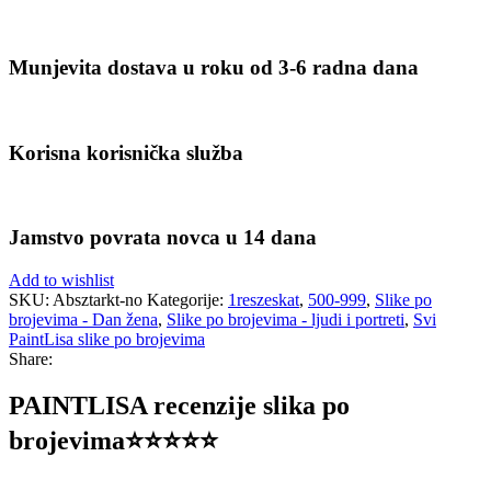
Munjevita dostava u roku od 3-6 radna dana
Korisna korisnička služba
Jamstvo povrata novca u 14 dana
Add to wishlist
SKU:
Absztarkt-no
Kategorije:
1reszeskat
,
500-999
,
Slike po
brojevima - Dan žena
,
Slike po brojevima - ljudi i portreti
,
Svi
PaintLisa slike po brojevima
Share:
PAINTLISA recenzije slika po
brojevima⭐️⭐️⭐️⭐️⭐️