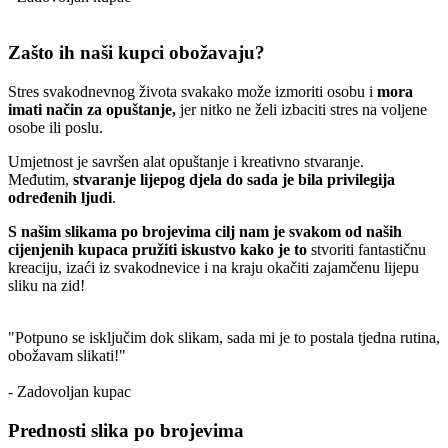
Zašto ih naši kupci obožavaju?
Stres svakodnevnog života svakako može izmoriti osobu i
mora
imati način za opuštanje,
jer nitko ne želi izbaciti stres na voljene
osobe ili poslu.
Umjetnost je savršen alat opuštanje i kreativno stvaranje.
Međutim,
stvaranje lijepog djela do sada je bila privilegija
određenih ljudi
.
S našim slikama po brojevima cilj nam je svakom od naših
cijenjenih kupaca pružiti iskustvo kako je to
stvoriti fantastičnu
kreaciju, izaći iz svakodnevice i na kraju okačiti zajamčenu lijepu
sliku na zid!
"Potpuno se isključim dok slikam, sada mi je to postala tjedna rutina,
obožavam slikati!"
- Zadovoljan kupac
Prednosti slika po brojevima