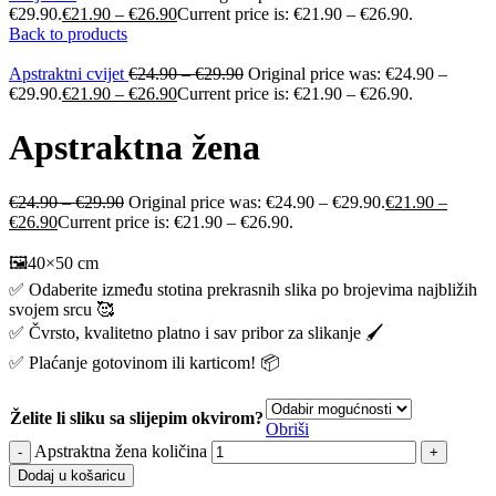
€29.90.
€
21.90
–
€
26.90
Current price is: €21.90 – €26.90.
Back to products
Apstraktni cvijet
€
24.90
–
€
29.90
Original price was: €24.90 –
€29.90.
€
21.90
–
€
26.90
Current price is: €21.90 – €26.90.
Apstraktna žena
€
24.90
–
€
29.90
Original price was: €24.90 – €29.90.
€
21.90
–
€
26.90
Current price is: €21.90 – €26.90.
🖼️40×50 cm
✅ Odaberite između stotina prekrasnih slika po brojevima najbližih
svojem srcu 🥰
✅ Čvrsto, kvalitetno platno i sav pribor za slikanje 🖌️
✅ Plaćanje gotovinom ili karticom! 📦
Želite li sliku sa slijepim okvirom?
Obriši
Apstraktna žena količina
Dodaj u košaricu