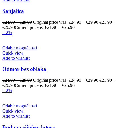
Sanjalica
€
24.90
–
€
29.90
Original price was: €24.90 – €29.90.
€
21.90
–
€
26.90
Current price is: €21.90 – €26.90.
-12%
Odabir mogućnosti
Quick view
Add to wishlist
Odmor bez oblaka
€
24.90
–
€
29.90
Original price was: €24.90 – €29.90.
€
21.90
–
€
26.90
Current price is: €21.90 – €26.90.
-12%
Odabir mogućnosti
Quick view
Add to wishlist
Buda s cvijećem lotosa