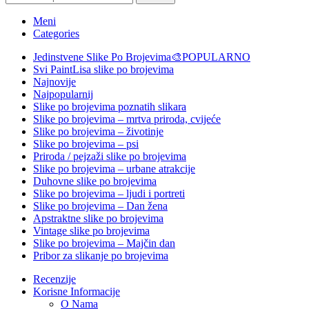
Meni
Categories
Jedinstvene Slike Po Brojevima🎨
POPULARNO
Svi PaintLisa slike po brojevima
Najnovije
Najpopularnij
Slike po brojevima poznatih slikara
Slike po brojevima – mrtva priroda, cvijeće
Slike po brojevima – životinje
Slike po brojevima – psi
Priroda / pejzaži slike po brojevima
Slike po brojevima – urbane atrakcije
Duhovne slike po brojevima
Slike po brojevima – ljudi i portreti
Slike po brojevima – Dan žena
Apstraktne slike po brojevima
Vintage slike po brojevima
Slike po brojevima – Majčin dan
Pribor za slikanje po brojevima
Recenzije
Korisne Informacije
O Nama