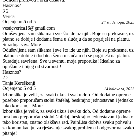
Hasznos?
3
2
Verica
Ocjenjeno
5
od 5
24 studenoga, 2023
vesticverica16@gmail.com
Oduševljena sam slikama i sve što ide uz njih. Boje su prekrasne, uz
platno se dobije i dodatna šema u slučaju da se pogriješi na platnu.
Suradnja sav
...More
Oduševljena sam slikama i sve što ide uz njih. Boje su prekrasne, uz
platno se dobije i dodatna šema u slučaju da se pogriješi na platnu.
Suradnja savršena. Sve u svemu, moja preporuka! Idealno za
opuštanje i bijeg od stvarnosti!
Hasznos?
2
2
Tanja Kereškenji
Ocjenjeno
5
od 5
14 kolovoza, 2023
Izbor slika je velik, za svaki ukus i svaku dob. Od dodatne opreme
posebno preporučam stolni štafelaj, beskrajno jednostavan i jednako
tako koristan,
...More
Izbor slika je velik, za svaki ukus i svaku dob. Od dodatne opreme
posebno preporučam stolni štafelaj, beskrajno jednostavan i jednako
tako koristan, znatno olakšava rad. PainLisa dobiva svaku pohvalu
za komunikaciju, za rješavanje svakog problema i odgovor na svako
pitanje!