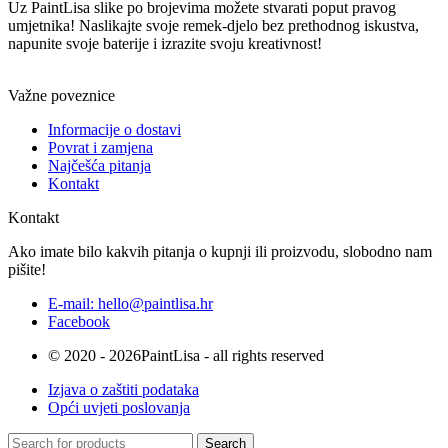
Uz PaintLisa slike po brojevima možete stvarati poput pravog
umjetnika! Naslikajte svoje remek-djelo bez prethodnog iskustva,
napunite svoje baterije i izrazite svoju kreativnost!
Važne poveznice
Informacije o dostavi
Povrat i zamjena
Najčešća pitanja
Kontakt
Kontakt
Ako imate bilo kakvih pitanja o kupnji ili proizvodu, slobodno nam
pišite!
E-mail: hello@paintlisa.hr
Facebook
© 2020 - 2026PaintLisa - all rights reserved
Izjava o zaštiti podataka
Opći uvjeti poslovanja
Search