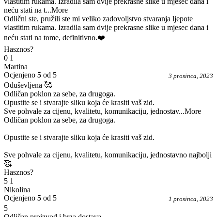
vlastitim rukama. Izradila sam dvije prekrasne slike u mjesec dana i
neću stati na t
...More
Odlični ste, pružili ste mi veliko zadovoljstvo stvaranja ljepote
vlastitim rukama. Izradila sam dvije prekrasne slike u mjesec dana i
neću stati na tome, definitivno.❤️
Hasznos?
0
1
Martina
Ocjenjeno
5
od 5
3 prosinca, 2023
Oduševljena 🥰
Odličan poklon za sebe, za drugoga.
Opustite se i stvarajte sliku koja će krasiti vaš zid.
Sve pohvale za cijenu, kvalitetu, komunikaciju, jednostav
...More
Odličan poklon za sebe, za drugoga.
Opustite se i stvarajte sliku koja će krasiti vaš zid.
Sve pohvale za cijenu, kvalitetu, komunikaciju, jednostavno najbolji
🥰
Hasznos?
5
1
Nikolina
Ocjenjeno
5
od 5
1 prosinca, 2023
5
Odličan proizvod i brza dostava.