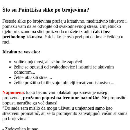
Što su PaintLisa slike po brojevima?
Festede slike po brojevima pružaju kreativno, meditativno iskustvo i
pomažu vam da se odvojite od svakodnevnog stresa. Umjetničko
djelo prikazano na slici proizvoda možete izraditi
čak i bez
prethodnog iskustva
, čak i ako je ovo prvi put da imate četkicu u
ruci.
Idealno za vas ako:
volite umjetnost, ali se bojite započeti...
želite se opustiti od svakodnevice i ispuniti se aktivnim
odmorom...
želite ublažiti stres ...
želite pružiti sebi ili svojoj obitelji kreativno iskustvo ...
Napomena
: kako bismo vam olakšali upoznavanje našeg
proizvoda,
pružamo popust
na trenutne narudžbe
. Ne propustite
popust, naručite ga već danas!
"Do sada sam mislio da mogu uživati u umjetnosti samo kao
strastveni promatrač, ali se to promijenilo zahvaljujući vašim slikama
po brojevima "
- Zadovoljan kupac