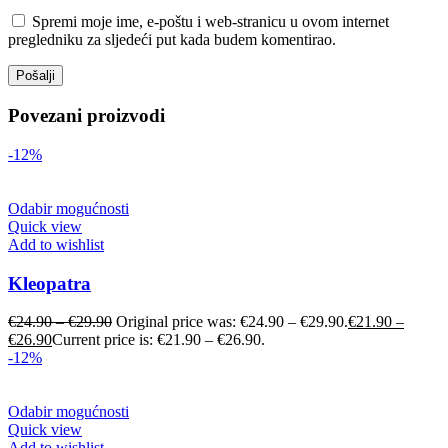
Spremi moje ime, e-poštu i web-stranicu u ovom internet
pregledniku za sljedeći put kada budem komentirao.
Povezani proizvodi
-12%
Odabir mogućnosti
Quick view
Add to wishlist
Kleopatra
€
24.90
–
€
29.90
Original price was: €24.90 – €29.90.
€
21.90
–
€
26.90
Current price is: €21.90 – €26.90.
-12%
Odabir mogućnosti
Quick view
Add to wishlist