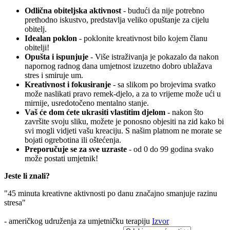
Odlična obiteljska aktivnost
- budući da nije potrebno
prethodno iskustvo, predstavlja veliko opuštanje za cijelu
obitelj.
Idealan poklon
- poklonite kreativnost bilo kojem članu
obitelji!
Opušta i ispunjuje
- Više istraživanja je pokazalo da nakon
napornog radnog dana umjetnost izuzetno dobro ublažava
stres i smiruje um.
Kreativnost i fokusiranje
- sa slikom po brojevima svatko
može naslikati pravo remek-djelo, a za to vrijeme može ući u
mirnije, usredotočeno mentalno stanje.
Vaš će dom ćete ukrasiti vlastitim djelom
- nakon što
završite svoju sliku, možete je ponosno objesiti na zid kako bi
svi mogli vidjeti vašu kreaciju. S našim platnom ne morate se
bojati ogrebotina ili oštećenja.
Preporučuje se za sve uzraste
- od 0 do 99 godina svako
može postati umjetnik!
Jeste li znali?
"45 minuta kreativne aktivnosti po danu značajno smanjuje razinu
stresa"
- američkog udruženja za umjetničku terapiju
Izvor