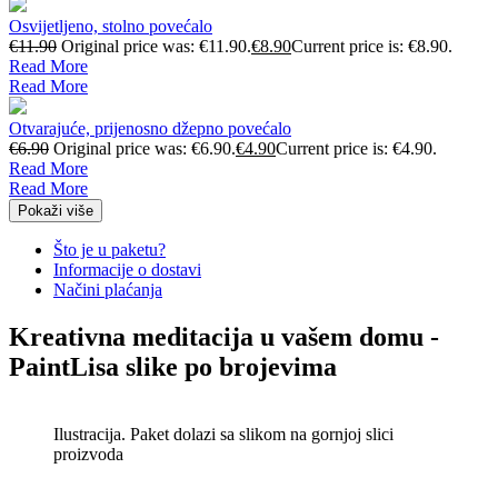
Osvijetljeno, stolno povećalo
€
11.90
Original price was: €11.90.
€
8.90
Current price is: €8.90.
Read More
Read More
Otvarajuće, prijenosno džepno povećalo
€
6.90
Original price was: €6.90.
€
4.90
Current price is: €4.90.
Read More
Read More
Pokaži više
Što je u paketu?
Informacije o dostavi
Načini plaćanja
Kreativna meditacija u vašem domu -
PaintLisa slike po brojevima
Ilustracija. Paket dolazi sa slikom na gornjoj slici
proizvoda