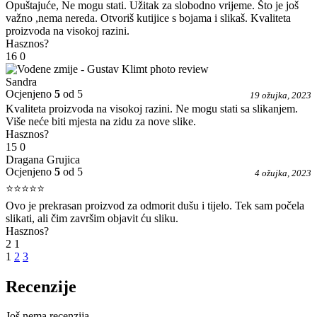
Opuštajuće, Ne mogu stati. Užitak za slobodno vrijeme. Što je još
važno ,nema nereda. Otvoriš kutijice s bojama i slikaš. Kvaliteta
proizvoda na visokoj razini.
Hasznos?
16
0
Sandra
Ocjenjeno
5
od 5
19 ožujka, 2023
Kvaliteta proizvoda na visokoj razini. Ne mogu stati sa slikanjem.
Više neće biti mjesta na zidu za nove slike.
Hasznos?
15
0
Dragana Grujica
Ocjenjeno
5
od 5
4 ožujka, 2023
⭐⭐⭐⭐⭐
Ovo je prekrasan proizvod za odmorit dušu i tijelo. Tek sam počela
slikati, ali čim završim objavit ću sliku.
Hasznos?
2
1
1
2
3
Recenzije
Još nema recenzija.