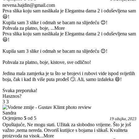
nevena.hajdin@gmail.com
Prva slika koju sam naslikala je Elegantna dama 2 i oduševljena sam
😃!
Kupila sam 3 slike i odmah se bacam na slijedeću 😊!
Pohvala za platno, boje,
...More
Prva slika koju sam naslikala je Elegantna dama 2 i oduševljena sam
😃!
Kupila sam 3 slike i odmah se bacam na slijedeću 😊!
Pohvala za platno, boje, kistove, sve odlično!
Jedina mala zamjerka je ta što se brojevi i rubovi vide ispod svijetlih
boja, čak i kad ih više puta prođeš 🙄. Ali, samo izdaleka 😄!
Svaka preporuka!
Hasznos?
3
3
Sandra
Ocjenjeno
5
od 5
19 ožujka, 2023
Opuštajuće, Ne mogu stati. Užitak za slobodno vrijeme. Što je još
važno ,nema nereda. Otvoriš kutijice s bojama i slikaš. Kvaliteta
proizvoda na visok
...More