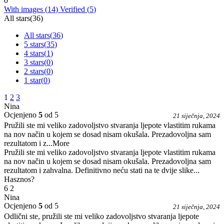
0
With images (
14
)
Verified (
5
)
All stars(
36
)
All stars(
36
)
5 stars(
35
)
4 stars(
1
)
3 stars(
0
)
2 stars(
0
)
1 star(
0
)
1
2
3
Nina
Ocjenjeno
5
od 5
21 siječnja, 2024
Pružili ste mi veliko zadovoljstvo stvaranja ljepote vlastitim rukama
na nov način u kojem se dosad nisam okušala. Prezadovoljna sam
rezultatom i z
...More
Pružili ste mi veliko zadovoljstvo stvaranja ljepote vlastitim rukama
na nov način u kojem se dosad nisam okušala. Prezadovoljna sam
rezultatom i zahvalna. Definitivno neću stati na te dvije slike...
Hasznos?
6
2
Nina
Ocjenjeno
5
od 5
21 siječnja, 2024
Odlični ste, pružili ste mi veliko zadovoljstvo stvaranja ljepote