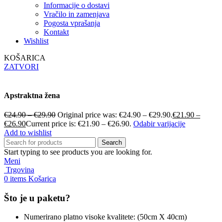
Informacije o dostavi
Vračilo in zamenjava
Pogosta vprašanja
Kontakt
Wishlist
KOŠARICA
ZATVORI
Apstraktna žena
€
24.90
–
€
29.90
Original price was: €24.90 – €29.90.
€
21.90
–
€
26.90
Current price is: €21.90 – €26.90.
Odabir varijacije
Add to wishlist
Search
Start typing to see products you are looking for.
Meni
Trgovina
0
items
Košarica
Što je u paketu?
Numerirano platno visoke kvalitete: (50cm X 40cm)