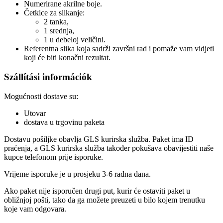
Numerirane akrilne boje.
Četkice za slikanje:
2 tanka,
1 srednja,
1 u debeloj veličini.
Referentna slika koja sadrži završni rad i pomaže vam vidjeti
koji će biti konačni rezultat.
Szállítási információk
Mogućnosti dostave su:
Utovar
dostava u trgovinu paketa
Dostavu pošiljke obavlja GLS kurirska služba. Paket ima ID
praćenja, a GLS kurirska služba također pokušava obavijestiti naše
kupce telefonom prije isporuke.
Vrijeme isporuke je u prosjeku 3-6 radna dana.
Ako paket nije isporučen drugi put, kurir će ostaviti paket u
obližnjoj pošti, tako da ga možete preuzeti u bilo kojem trenutku
koje vam odgovara.