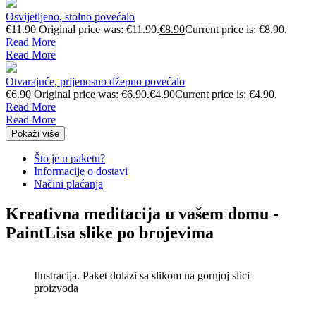
Osvijetljeno, stolno povećalo
€
11.90
Original price was: €11.90.
€
8.90
Current price is: €8.90.
Read More
Read More
Otvarajuće, prijenosno džepno povećalo
€
6.90
Original price was: €6.90.
€
4.90
Current price is: €4.90.
Read More
Read More
Pokaži više
Što je u paketu?
Informacije o dostavi
Načini plaćanja
Kreativna meditacija u vašem domu -
PaintLisa slike po brojevima
Ilustracija. Paket dolazi sa slikom na gornjoj slici
proizvoda