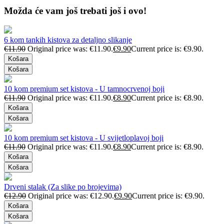
Možda će vam još trebati još i ovo!
6 kom tankih kistova za detaljno slikanje
€
11.90
Original price was: €11.90.
€
9.90
Current price is: €9.90.
Košara
Košara
10 kom premium set kistova - U tamnocrvenoj boji
€
11.90
Original price was: €11.90.
€
8.90
Current price is: €8.90.
Košara
Košara
10 kom premium set kistova - U svijetloplavoj boji
€
11.90
Original price was: €11.90.
€
8.90
Current price is: €8.90.
Košara
Košara
Drveni stalak (Za slike po brojevima)
€
12.90
Original price was: €12.90.
€
9.90
Current price is: €9.90.
Košara
Košara