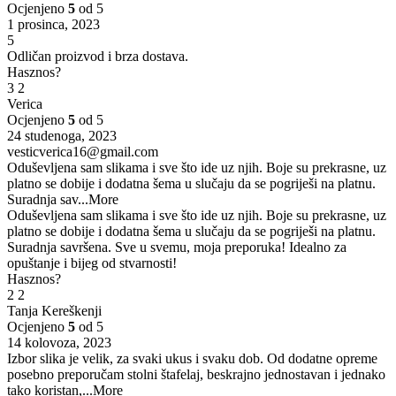
Ocjenjeno
5
od 5
1 prosinca, 2023
5
Odličan proizvod i brza dostava.
Hasznos?
3
2
Verica
Ocjenjeno
5
od 5
24 studenoga, 2023
vesticverica16@gmail.com
Oduševljena sam slikama i sve što ide uz njih. Boje su prekrasne, uz
platno se dobije i dodatna šema u slučaju da se pogriješi na platnu.
Suradnja sav
...More
Oduševljena sam slikama i sve što ide uz njih. Boje su prekrasne, uz
platno se dobije i dodatna šema u slučaju da se pogriješi na platnu.
Suradnja savršena. Sve u svemu, moja preporuka! Idealno za
opuštanje i bijeg od stvarnosti!
Hasznos?
2
2
Tanja Kereškenji
Ocjenjeno
5
od 5
14 kolovoza, 2023
Izbor slika je velik, za svaki ukus i svaku dob. Od dodatne opreme
posebno preporučam stolni štafelaj, beskrajno jednostavan i jednako
tako koristan,
...More