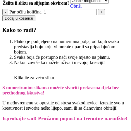
Želite li sliku sa slijepim okvirom?
Obriši
Par očiju količina
Dodaj u košaricu
Kako to radi?
Platno je podijeljeno na numerirana polja, od kojih svako
predstavlja boju koju vi morate upariti sa pripadajućom
bojom.
Svaka boja će postupno naći svoje mjesto na platnu.
Nakon završetka možete uživati u svojoj kreaciji!
Kliknite za veću sliku
S numeriranim slikama možete stvoriti prekrasna djela bez
prethodnog iskustva!
U međuvremenu se opustite od stresa svakodnevice, izrazite svoju
kreativnost i stvorite nešto lijepo, sami ili sa članovima obitelji!
Isprobajte sad! Pružamo
popust na trenutne narudžbe!