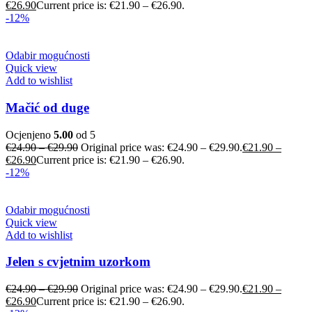
€
26.90
Current price is: €21.90 – €26.90.
-12%
Odabir mogućnosti
Quick view
Add to wishlist
Mačić od duge
Ocjenjeno
5.00
od 5
€
24.90
–
€
29.90
Original price was: €24.90 – €29.90.
€
21.90
–
€
26.90
Current price is: €21.90 – €26.90.
-12%
Odabir mogućnosti
Quick view
Add to wishlist
Jelen s cvjetnim uzorkom
€
24.90
–
€
29.90
Original price was: €24.90 – €29.90.
€
21.90
–
€
26.90
Current price is: €21.90 – €26.90.