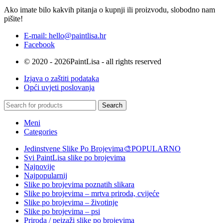
Ako imate bilo kakvih pitanja o kupnji ili proizvodu, slobodno nam
pišite!
E-mail: hello@paintlisa.hr
Facebook
© 2020 - 2026PaintLisa - all rights reserved
Izjava o zaštiti podataka
Opći uvjeti poslovanja
Search
Meni
Categories
Jedinstvene Slike Po Brojevima🎨
POPULARNO
Svi PaintLisa slike po brojevima
Najnovije
Najpopularnij
Slike po brojevima poznatih slikara
Slike po brojevima – mrtva priroda, cvijeće
Slike po brojevima – životinje
Slike po brojevima – psi
Priroda / pejzaži slike po brojevima