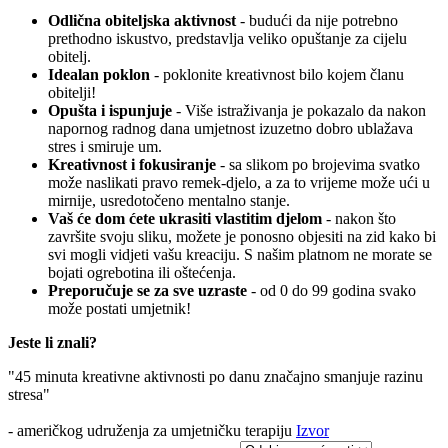
Odlična obiteljska aktivnost
- budući da nije potrebno
prethodno iskustvo, predstavlja veliko opuštanje za cijelu
obitelj.
Idealan poklon
- poklonite kreativnost bilo kojem članu
obitelji!
Opušta i ispunjuje
- Više istraživanja je pokazalo da nakon
napornog radnog dana umjetnost izuzetno dobro ublažava
stres i smiruje um.
Kreativnost i fokusiranje
- sa slikom po brojevima svatko
može naslikati pravo remek-djelo, a za to vrijeme može ući u
mirnije, usredotočeno mentalno stanje.
Vaš će dom ćete ukrasiti vlastitim djelom
- nakon što
završite svoju sliku, možete je ponosno objesiti na zid kako bi
svi mogli vidjeti vašu kreaciju. S našim platnom ne morate se
bojati ogrebotina ili oštećenja.
Preporučuje se za sve uzraste
- od 0 do 99 godina svako
može postati umjetnik!
Jeste li znali?
"45 minuta kreativne aktivnosti po danu značajno smanjuje razinu
stresa"
- američkog udruženja za umjetničku terapiju
Izvor