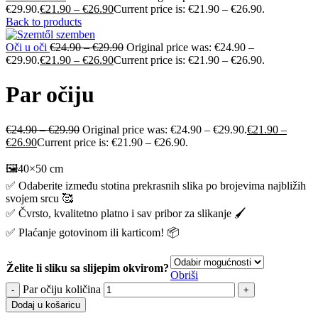
€29.90.
€
21.90
–
€
26.90
Current price is: €21.90 – €26.90.
Back to products
Oči u oči
€
24.90
–
€
29.90
Original price was: €24.90 –
€29.90.
€
21.90
–
€
26.90
Current price is: €21.90 – €26.90.
Par očiju
€
24.90
–
€
29.90
Original price was: €24.90 – €29.90.
€
21.90
–
€
26.90
Current price is: €21.90 – €26.90.
🖼️40×50 cm
✅ Odaberite između stotina prekrasnih slika po brojevima najbližih
svojem srcu 🥰
✅ Čvrsto, kvalitetno platno i sav pribor za slikanje 🖌️
✅ Plaćanje gotovinom ili karticom! 📦
Želite li sliku sa slijepim okvirom?
Obriši
Par očiju količina
Dodaj u košaricu