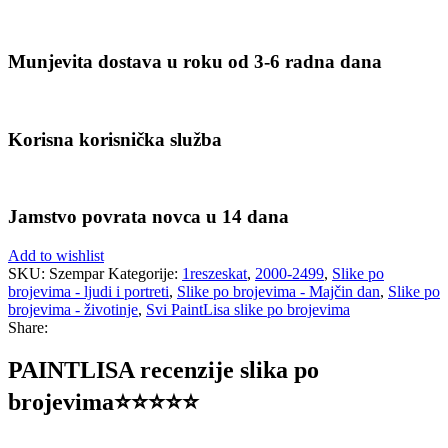
Munjevita dostava u roku od 3-6 radna dana
Korisna korisnička služba
Jamstvo povrata novca u 14 dana
Add to wishlist
SKU:
Szempar
Kategorije:
1reszeskat
,
2000-2499
,
Slike po
brojevima - ljudi i portreti
,
Slike po brojevima - Majčin dan
,
Slike po
brojevima - životinje
,
Svi PaintLisa slike po brojevima
Share:
PAINTLISA recenzije slika po
brojevima⭐️⭐️⭐️⭐️⭐️