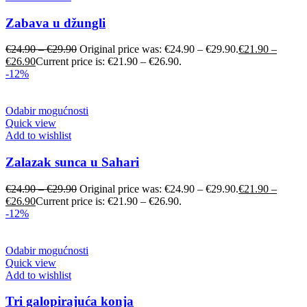
Zabava u džungli
€
24.90
–
€
29.90
Original price was: €24.90 – €29.90.
€
21.90
–
€
26.90
Current price is: €21.90 – €26.90.
-12%
Odabir mogućnosti
Quick view
Add to wishlist
Zalazak sunca u Sahari
€
24.90
–
€
29.90
Original price was: €24.90 – €29.90.
€
21.90
–
€
26.90
Current price is: €21.90 – €26.90.
-12%
Odabir mogućnosti
Quick view
Add to wishlist
Tri galopirajuća konja