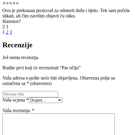
⭐⭐⭐⭐⭐
Ovo je prekrasan proizvod za odmorit dušu i tijelo. Tek sam počela
slikati, ali čim završim objavit ću sliku.
Hasznos?
2
1
1
2
3
Recenzije
Još nema recenzija.
Budite prvi koji će recenzirati “Par očiju”
Vaša adresa e-pošte neće biti objavljena.
Obavezna polja su
označena sa
* (obavezno)
Vaša ocjena
*
Vaša recenzija:
*