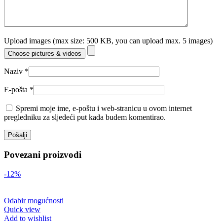
Upload images (max size: 500 KB, you can upload max. 5 images)
Choose pictures & videos
Naziv
*
E-pošta
*
Spremi moje ime, e-poštu i web-stranicu u ovom internet
pregledniku za sljedeći put kada budem komentirao.
Povezani proizvodi
-12%
Odabir mogućnosti
Quick view
Add to wishlist