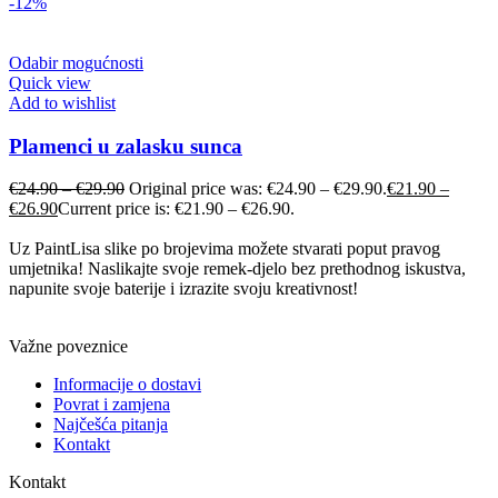
-12%
Odabir mogućnosti
Quick view
Add to wishlist
Plamenci u zalasku sunca
€
24.90
–
€
29.90
Original price was: €24.90 – €29.90.
€
21.90
–
€
26.90
Current price is: €21.90 – €26.90.
Uz PaintLisa slike po brojevima možete stvarati poput pravog
umjetnika! Naslikajte svoje remek-djelo bez prethodnog iskustva,
napunite svoje baterije i izrazite svoju kreativnost!
Važne poveznice
Informacije o dostavi
Povrat i zamjena
Najčešća pitanja
Kontakt
Kontakt