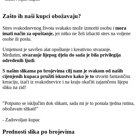
Zašto ih naši kupci obožavaju?
Stres svakodnevnog života svakako može izmoriti osobu i
mora
imati način za opuštanje,
jer nitko ne želi izbaciti stres na voljene
osobe ili poslu.
Umjetnost je savršen alat opuštanje i kreativno stvaranje.
Međutim,
stvaranje lijepog djela do sada je bila privilegija
određenih ljudi
.
S našim slikama po brojevima cilj nam je svakom od naših
cijenjenih kupaca pružiti iskustvo kako je to
stvoriti fantastičnu
kreaciju, izaći iz svakodnevice i na kraju okačiti zajamčenu lijepu
sliku na zid!
"Potpuno se isključim dok slikam, sada mi je to postala tjedna rutina,
obožavam slikati!"
- Zadovoljan kupac
Prednosti slika po brojevima