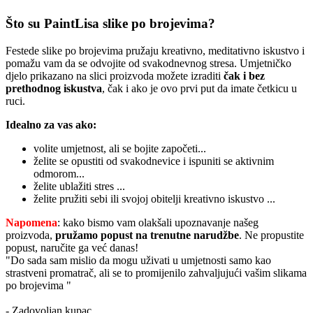
Što su PaintLisa slike po brojevima?
Festede slike po brojevima pružaju kreativno, meditativno iskustvo i
pomažu vam da se odvojite od svakodnevnog stresa. Umjetničko
djelo prikazano na slici proizvoda možete izraditi
čak i bez
prethodnog iskustva
, čak i ako je ovo prvi put da imate četkicu u
ruci.
Idealno za vas ako:
volite umjetnost, ali se bojite započeti...
želite se opustiti od svakodnevice i ispuniti se aktivnim
odmorom...
želite ublažiti stres ...
želite pružiti sebi ili svojoj obitelji kreativno iskustvo ...
Napomena
: kako bismo vam olakšali upoznavanje našeg
proizvoda,
pružamo popust
na trenutne narudžbe
. Ne propustite
popust, naručite ga već danas!
"Do sada sam mislio da mogu uživati u umjetnosti samo kao
strastveni promatrač, ali se to promijenilo zahvaljujući vašim slikama
po brojevima "
- Zadovoljan kupac