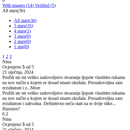
0
With images (
14
)
Verified (
5
)
All stars(
36
)
All stars(
36
)
5 stars(
35
)
4 stars(
1
)
3 stars(
0
)
2 stars(
0
)
1 star(
0
)
1
2
3
Nina
Ocjenjeno
5
od 5
21 siječnja, 2024
Pružili ste mi veliko zadovoljstvo stvaranja ljepote vlastitim rukama
na nov način u kojem se dosad nisam okušala. Prezadovoljna sam
rezultatom i z
...More
Pružili ste mi veliko zadovoljstvo stvaranja ljepote vlastitim rukama
na nov način u kojem se dosad nisam okušala. Prezadovoljna sam
rezultatom i zahvalna. Definitivno neću stati na te dvije slike...
Hasznos?
6
2
Nina
Ocjenjeno
5
od 5
21 siječnja, 2024