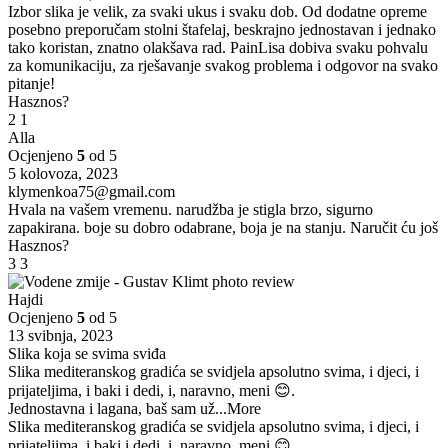
Izbor slika je velik, za svaki ukus i svaku dob. Od dodatne opreme
posebno preporučam stolni štafelaj, beskrajno jednostavan i jednako
tako koristan, znatno olakšava rad. PainLisa dobiva svaku pohvalu
za komunikaciju, za rješavanje svakog problema i odgovor na svako
pitanje!
Hasznos?
2
1
Alla
Ocjenjeno
5
od 5
5 kolovoza, 2023
klymenkoa75@gmail.com
Hvala na vašem vremenu. narudžba je stigla brzo, sigurno
zapakirana. boje su dobro odabrane, boja je na stanju. Naručit ću još
Hasznos?
3
3
Hajdi
Ocjenjeno
5
od 5
13 svibnja, 2023
Slika koja se svima sviđa
Slika mediteranskog gradića se svidjela apsolutno svima, i djeci, i
prijateljima, i baki i dedi, i, naravno, meni 😊.
Jednostavna i lagana, baš sam už
...More
Slika mediteranskog gradića se svidjela apsolutno svima, i djeci, i
prijateljima, i baki i dedi, i, naravno, meni 😊.