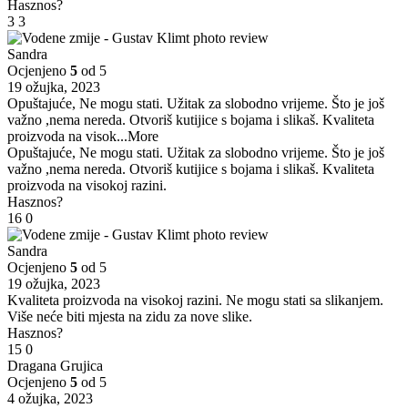
Hasznos?
3
3
Sandra
Ocjenjeno
5
od 5
19 ožujka, 2023
Opuštajuće, Ne mogu stati. Užitak za slobodno vrijeme. Što je još
važno ,nema nereda. Otvoriš kutijice s bojama i slikaš. Kvaliteta
proizvoda na visok
...More
Opuštajuće, Ne mogu stati. Užitak za slobodno vrijeme. Što je još
važno ,nema nereda. Otvoriš kutijice s bojama i slikaš. Kvaliteta
proizvoda na visokoj razini.
Hasznos?
16
0
Sandra
Ocjenjeno
5
od 5
19 ožujka, 2023
Kvaliteta proizvoda na visokoj razini. Ne mogu stati sa slikanjem.
Više neće biti mjesta na zidu za nove slike.
Hasznos?
15
0
Dragana Grujica
Ocjenjeno
5
od 5
4 ožujka, 2023