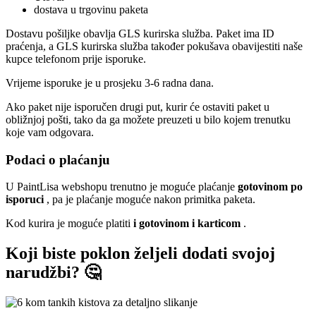
dostava u trgovinu paketa
Dostavu pošiljke obavlja GLS kurirska služba. Paket ima ID
praćenja, a GLS kurirska služba također pokušava obavijestiti naše
kupce telefonom prije isporuke.
Vrijeme isporuke je u prosjeku 3-6 radna dana.
Ako paket nije isporučen drugi put, kurir će ostaviti paket u
obližnjoj pošti, tako da ga možete preuzeti u bilo kojem trenutku
koje vam odgovara.
Podaci o plaćanju
U PaintLisa webshopu trenutno je moguće plaćanje
gotovinom po
isporuci
, pa je plaćanje moguće nakon primitka paketa.
Kod kurira je moguće platiti
i gotovinom i karticom
.
Koji biste poklon željeli dodati svojoj
narudžbi? 🤔