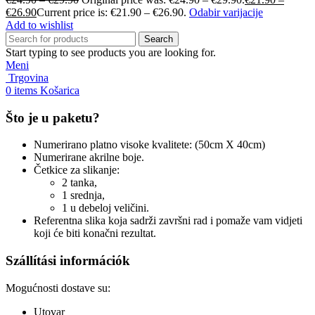
€
26.90
Current price is: €21.90 – €26.90.
Odabir varijacije
Add to wishlist
Search
Start typing to see products you are looking for.
Meni
Trgovina
0
items
Košarica
Što je u paketu?
Numerirano platno visoke kvalitete: (50cm X 40cm)
Numerirane akrilne boje.
Četkice za slikanje:
2 tanka,
1 srednja,
1 u debeloj veličini.
Referentna slika koja sadrži završni rad i pomaže vam vidjeti
koji će biti konačni rezultat.
Szállítási információk
Mogućnosti dostave su:
Utovar