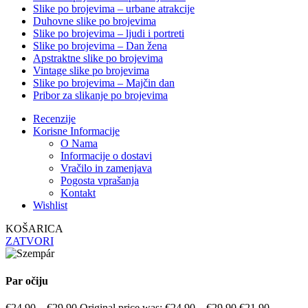
Slike po brojevima – urbane atrakcije
Duhovne slike po brojevima
Slike po brojevima – ljudi i portreti
Slike po brojevima – Dan žena
Apstraktne slike po brojevima
Vintage slike po brojevima
Slike po brojevima – Majčin dan
Pribor za slikanje po brojevima
Recenzije
Korisne Informacije
O Nama
Informacije o dostavi
Vračilo in zamenjava
Pogosta vprašanja
Kontakt
Wishlist
KOŠARICA
ZATVORI
Par očiju
€
24.90
–
€
29.90
Original price was: €24.90 – €29.90.
€
21.90
–