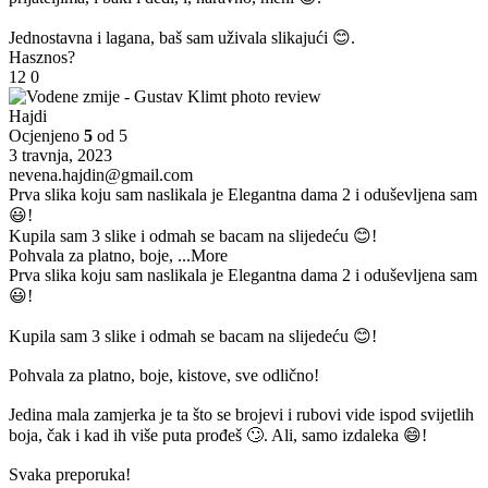
Jednostavna i lagana, baš sam uživala slikajući 😊.
Hasznos?
12
0
Hajdi
Ocjenjeno
5
od 5
3 travnja, 2023
nevena.hajdin@gmail.com
Prva slika koju sam naslikala je Elegantna dama 2 i oduševljena sam
😃!
Kupila sam 3 slike i odmah se bacam na slijedeću 😊!
Pohvala za platno, boje,
...More
Prva slika koju sam naslikala je Elegantna dama 2 i oduševljena sam
😃!
Kupila sam 3 slike i odmah se bacam na slijedeću 😊!
Pohvala za platno, boje, kistove, sve odlično!
Jedina mala zamjerka je ta što se brojevi i rubovi vide ispod svijetlih
boja, čak i kad ih više puta prođeš 🙄. Ali, samo izdaleka 😄!
Svaka preporuka!