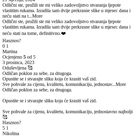
Odlični ste, pružili ste mi veliko zadovoljstvo stvaranja ljepote
vlastitim rukama. Izradila sam dvije prekrasne slike u mjesec dana i
neću stati na t
...More
Odlični ste, pružili ste mi veliko zadovoljstvo stvaranja ljepote
vlastitim rukama. Izradila sam dvije prekrasne slike u mjesec dana i
neću stati na tome, definitivno.❤️
Hasznos?
0
1
Martina
Ocjenjeno
5
od 5
3 prosinca, 2023
Oduševljena 🥰
Odličan poklon za sebe, za drugoga.
Opustite se i stvarajte sliku koja će krasiti vaš zid.
Sve pohvale za cijenu, kvalitetu, komunikaciju, jednostav
...More
Odličan poklon za sebe, za drugoga.
Opustite se i stvarajte sliku koja će krasiti vaš zid.
Sve pohvale za cijenu, kvalitetu, komunikaciju, jednostavno najbolji
🥰
Hasznos?
5
1
Nikolina