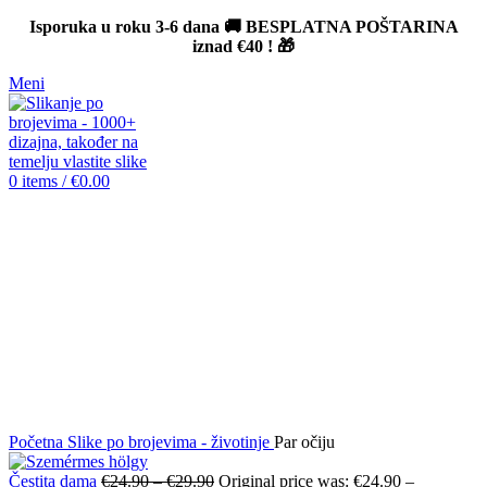
Isporuka u roku 3-6 dana 🚚 BESPLATNA POŠTARINA
iznad
€40
! 🎁
Meni
0
items
/
€
0.00
-12%
Click to enlarge
Početna
Slike po brojevima - životinje
Par očiju
Čestita dama
€
24.90
–
€
29.90
Original price was: €24.90 –