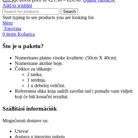
Add to wishlist
Search
Start typing to see products you are looking for.
Meni
Trgovina
0
items
Košarica
Što je u paketu?
Numerirano platno visoke kvalitete: (50cm X 40cm)
Numerirane akrilne boje.
Četkice za slikanje:
2 tanka,
1 srednja,
1 u debeloj veličini.
Referentna slika koja sadrži završni rad i pomaže vam vidjeti
koji će biti konačni rezultat.
Szállítási információk
Mogućnosti dostave su:
Utovar
dostava u trgovinu paketa