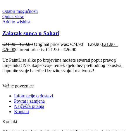
Odabir mogućnosti
Quick view
Add to wishlist
Zalazak sunca u Sahari
€
24.90
–
€
29.90
Original price was: €24.90 – €29.90.
€
21.90
–
€
26.90
Current price is: €21.90 – €26.90.
Uz PaintLisa slike po brojevima možete stvarati poput pravog
umjetnika! Naslikajte svoje remek-djelo bez prethodnog iskustva,
napunite svoje baterije i izrazite svoju kreativnost!
Važne poveznice
Informacije o dostavi
Povrat i zamjena
Najčešća pitanja
Kontakt
Kontakt