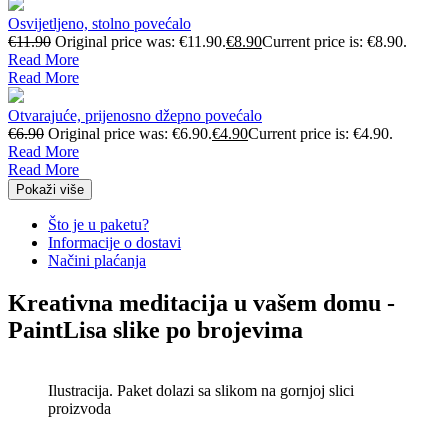
Osvijetljeno, stolno povećalo
€
11.90
Original price was: €11.90.
€
8.90
Current price is: €8.90.
Read More
Read More
Otvarajuće, prijenosno džepno povećalo
€
6.90
Original price was: €6.90.
€
4.90
Current price is: €4.90.
Read More
Read More
Pokaži više
Što je u paketu?
Informacije o dostavi
Načini plaćanja
Kreativna meditacija u vašem domu -
PaintLisa slike po brojevima
Ilustracija. Paket dolazi sa slikom na gornjoj slici
proizvoda