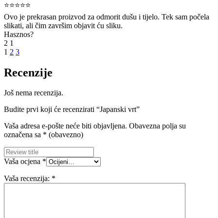
⭐⭐⭐⭐⭐
Ovo je prekrasan proizvod za odmorit dušu i tijelo. Tek sam počela
slikati, ali čim završim objavit ću sliku.
Hasznos?
2
1
1
2
3
Recenzije
Još nema recenzija.
Budite prvi koji će recenzirati “Japanski vrt”
Vaša adresa e-pošte neće biti objavljena.
Obavezna polja su
označena sa
* (obavezno)
Vaša ocjena
*
Vaša recenzija:
*