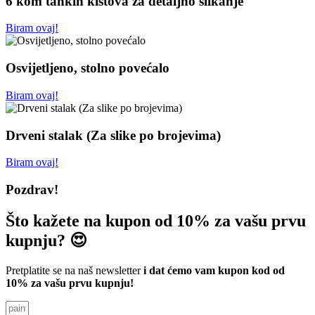
6 kom tankih kistova za detaljno slikanje
Biram ovaj!
Osvijetljeno, stolno povećalo
Biram ovaj!
Drveni stalak (Za slike po brojevima)
Biram ovaj!
Pozdrav!
Što kažete na kupon od 10% za vašu prvu
kupnju? 😍
Pretplatite se na naš newsletter
i dat ćemo vam kupon kod od
10% za vašu prvu kupnju!