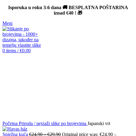
Isporuka u roku 3-6 dana 🚚 BESPLATNA POŠTARINA
iznad
€40
! 🎁
Meni
0
items
/
€
0.00
-12%
Click to enlarge
Početna
Priroda / pejzaži slike po brojevima
Japanski vrt
Snježna kuća
€
24.90
–
€
29.90
Original price was: €24.90 –