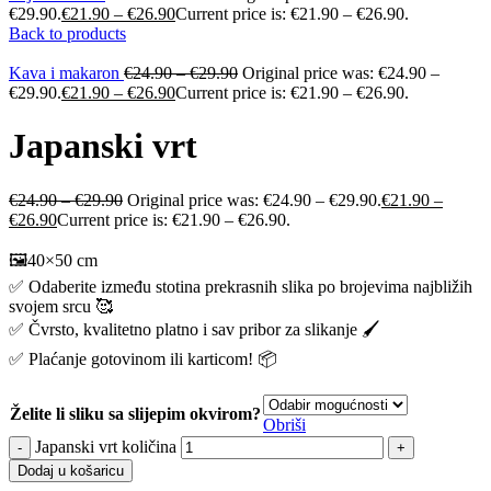
€29.90.
€
21.90
–
€
26.90
Current price is: €21.90 – €26.90.
Back to products
Kava i makaron
€
24.90
–
€
29.90
Original price was: €24.90 –
€29.90.
€
21.90
–
€
26.90
Current price is: €21.90 – €26.90.
Japanski vrt
€
24.90
–
€
29.90
Original price was: €24.90 – €29.90.
€
21.90
–
€
26.90
Current price is: €21.90 – €26.90.
🖼️40×50 cm
✅ Odaberite između stotina prekrasnih slika po brojevima najbližih
svojem srcu 🥰
✅ Čvrsto, kvalitetno platno i sav pribor za slikanje 🖌️
✅ Plaćanje gotovinom ili karticom! 📦
Želite li sliku sa slijepim okvirom?
Obriši
Japanski vrt količina
Dodaj u košaricu