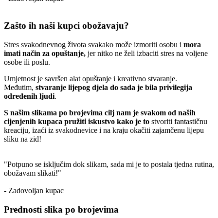
Zašto ih naši kupci obožavaju?
Stres svakodnevnog života svakako može izmoriti osobu i
mora
imati način za opuštanje,
jer nitko ne želi izbaciti stres na voljene
osobe ili poslu.
Umjetnost je savršen alat opuštanje i kreativno stvaranje.
Međutim,
stvaranje lijepog djela do sada je bila privilegija
određenih ljudi
.
S našim slikama po brojevima cilj nam je svakom od naših
cijenjenih kupaca pružiti iskustvo kako je to
stvoriti fantastičnu
kreaciju, izaći iz svakodnevice i na kraju okačiti zajamčenu lijepu
sliku na zid!
"Potpuno se isključim dok slikam, sada mi je to postala tjedna rutina,
obožavam slikati!"
- Zadovoljan kupac
Prednosti slika po brojevima