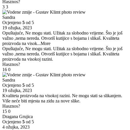
Hasznos?
3
3
Sandra
Ocjenjeno
5
od 5
19 ožujka, 2023
Opuštajuće, Ne mogu stati. Užitak za slobodno vrijeme. Što je još
važno ,nema nereda. Otvoriš kutijice s bojama i slikaš. Kvaliteta
proizvoda na visok
...More
Opuštajuće, Ne mogu stati. Užitak za slobodno vrijeme. Što je još
važno ,nema nereda. Otvoriš kutijice s bojama i slikaš. Kvaliteta
proizvoda na visokoj razini.
Hasznos?
16
0
Sandra
Ocjenjeno
5
od 5
19 ožujka, 2023
Kvaliteta proizvoda na visokoj razini. Ne mogu stati sa slikanjem.
Više neće biti mjesta na zidu za nove slike.
Hasznos?
15
0
Dragana Grujica
Ocjenjeno
5
od 5
4 ožujka, 2023