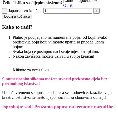
Želite li sliku sa slijepim okvirom?
Obriši
Japanski vrt količina
Dodaj u košaricu
Kako to radi?
Platno je podijeljeno na numerirana polja, od kojih svako
predstavlja boju koju vi morate upariti sa pripadajućom
bojom.
Svaka boja će postupno naći svoje mjesto na platnu.
Nakon završetka možete uživati u svojoj kreaciji!
Kliknite za veću sliku
S numeriranim slikama možete stvoriti prekrasna djela bez
prethodnog iskustva!
U međuvremenu se opustite od stresa svakodnevice, izrazite svoju
kreativnost i stvorite nešto lijepo, sami ili sa članovima obitelji!
Isprobajte sad! Pružamo
popust na trenutne narudžbe!