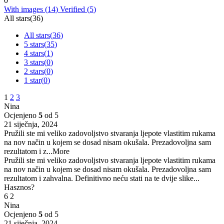
0
With images (
14
)
Verified (
5
)
All stars(
36
)
All stars(
36
)
5 stars(
35
)
4 stars(
1
)
3 stars(
0
)
2 stars(
0
)
1 star(
0
)
1
2
3
Nina
Ocjenjeno
5
od 5
21 siječnja, 2024
Pružili ste mi veliko zadovoljstvo stvaranja ljepote vlastitim rukama
na nov način u kojem se dosad nisam okušala. Prezadovoljna sam
rezultatom i z
...More
Pružili ste mi veliko zadovoljstvo stvaranja ljepote vlastitim rukama
na nov način u kojem se dosad nisam okušala. Prezadovoljna sam
rezultatom i zahvalna. Definitivno neću stati na te dvije slike...
Hasznos?
6
2
Nina
Ocjenjeno
5
od 5
21 siječnja, 2024