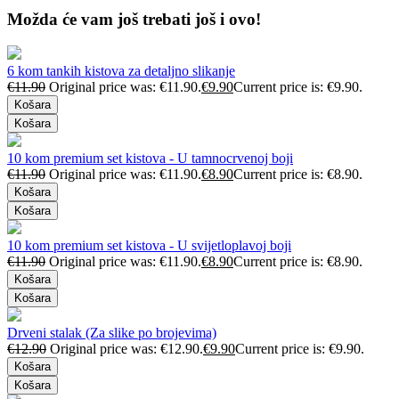
Možda će vam još trebati još i ovo!
6 kom tankih kistova za detaljno slikanje
€
11.90
Original price was: €11.90.
€
9.90
Current price is: €9.90.
Košara
Košara
10 kom premium set kistova - U tamnocrvenoj boji
€
11.90
Original price was: €11.90.
€
8.90
Current price is: €8.90.
Košara
Košara
10 kom premium set kistova - U svijetloplavoj boji
€
11.90
Original price was: €11.90.
€
8.90
Current price is: €8.90.
Košara
Košara
Drveni stalak (Za slike po brojevima)
€
12.90
Original price was: €12.90.
€
9.90
Current price is: €9.90.
Košara
Košara