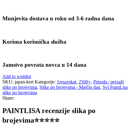
Munjevita dostava u roku od 3-6 radna dana
Korisna korisnička služba
Jamstvo povrata novca u 14 dana
Add to wishlist
SKU:
japan-kert
Kategorije:
1reszeskat
,
2500+
,
Priroda / pejzaži
slike po brojevima
,
Slike po brojevima - Majčin dan
,
Svi PaintLisa
slike po brojevima
Share:
PAINTLISA recenzije slika po
brojevima⭐️⭐️⭐️⭐️⭐️