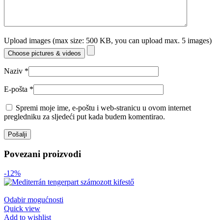
Upload images (max size: 500 KB, you can upload max. 5 images)
Choose pictures & videos
Naziv
*
E-pošta
*
Spremi moje ime, e-poštu i web-stranicu u ovom internet
pregledniku za sljedeći put kada budem komentirao.
Povezani proizvodi
-12%
Odabir mogućnosti
Quick view
Add to wishlist