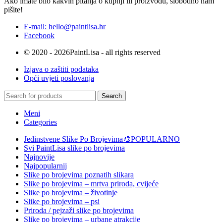
Ako imate bilo kakvih pitanja o kupnji ili proizvodu, slobodno nam
pišite!
E-mail: hello@paintlisa.hr
Facebook
© 2020 - 2026PaintLisa - all rights reserved
Izjava o zaštiti podataka
Opći uvjeti poslovanja
Search
Meni
Categories
Jedinstvene Slike Po Brojevima🎨
POPULARNO
Svi PaintLisa slike po brojevima
Najnovije
Najpopularnij
Slike po brojevima poznatih slikara
Slike po brojevima – mrtva priroda, cvijeće
Slike po brojevima – životinje
Slike po brojevima – psi
Priroda / pejzaži slike po brojevima
Slike po brojevima – urbane atrakcije