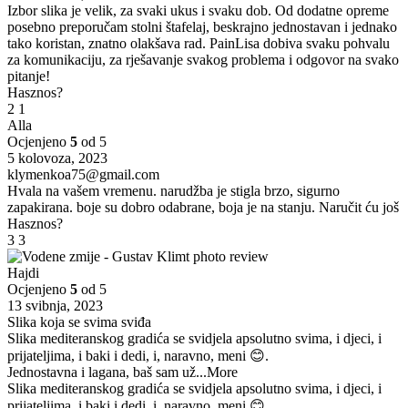
Izbor slika je velik, za svaki ukus i svaku dob. Od dodatne opreme
posebno preporučam stolni štafelaj, beskrajno jednostavan i jednako
tako koristan, znatno olakšava rad. PainLisa dobiva svaku pohvalu
za komunikaciju, za rješavanje svakog problema i odgovor na svako
pitanje!
Hasznos?
2
1
Alla
Ocjenjeno
5
od 5
5 kolovoza, 2023
klymenkoa75@gmail.com
Hvala na vašem vremenu. narudžba je stigla brzo, sigurno
zapakirana. boje su dobro odabrane, boja je na stanju. Naručit ću još
Hasznos?
3
3
Hajdi
Ocjenjeno
5
od 5
13 svibnja, 2023
Slika koja se svima sviđa
Slika mediteranskog gradića se svidjela apsolutno svima, i djeci, i
prijateljima, i baki i dedi, i, naravno, meni 😊.
Jednostavna i lagana, baš sam už
...More
Slika mediteranskog gradića se svidjela apsolutno svima, i djeci, i
prijateljima, i baki i dedi, i, naravno, meni 😊.