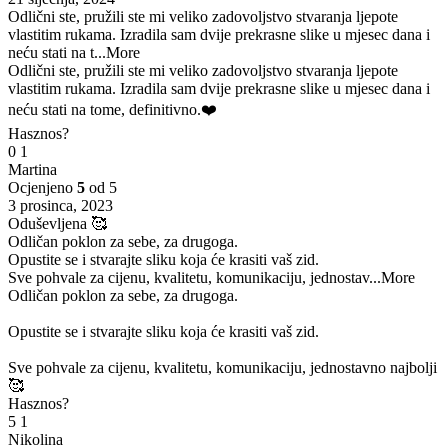
Odlični ste, pružili ste mi veliko zadovoljstvo stvaranja ljepote
vlastitim rukama. Izradila sam dvije prekrasne slike u mjesec dana i
neću stati na t
...More
Odlični ste, pružili ste mi veliko zadovoljstvo stvaranja ljepote
vlastitim rukama. Izradila sam dvije prekrasne slike u mjesec dana i
neću stati na tome, definitivno.❤️
Hasznos?
0
1
Martina
Ocjenjeno
5
od 5
3 prosinca, 2023
Oduševljena 🥰
Odličan poklon za sebe, za drugoga.
Opustite se i stvarajte sliku koja će krasiti vaš zid.
Sve pohvale za cijenu, kvalitetu, komunikaciju, jednostav
...More
Odličan poklon za sebe, za drugoga.
Opustite se i stvarajte sliku koja će krasiti vaš zid.
Sve pohvale za cijenu, kvalitetu, komunikaciju, jednostavno najbolji
🥰
Hasznos?
5
1
Nikolina