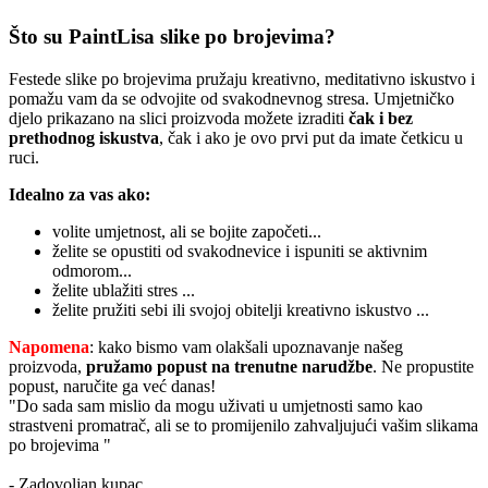
Što su PaintLisa slike po brojevima?
Festede slike po brojevima pružaju kreativno, meditativno iskustvo i
pomažu vam da se odvojite od svakodnevnog stresa. Umjetničko
djelo prikazano na slici proizvoda možete izraditi
čak i bez
prethodnog iskustva
, čak i ako je ovo prvi put da imate četkicu u
ruci.
Idealno za vas ako:
volite umjetnost, ali se bojite započeti...
želite se opustiti od svakodnevice i ispuniti se aktivnim
odmorom...
želite ublažiti stres ...
želite pružiti sebi ili svojoj obitelji kreativno iskustvo ...
Napomena
: kako bismo vam olakšali upoznavanje našeg
proizvoda,
pružamo popust
na trenutne narudžbe
. Ne propustite
popust, naručite ga već danas!
"Do sada sam mislio da mogu uživati u umjetnosti samo kao
strastveni promatrač, ali se to promijenilo zahvaljujući vašim slikama
po brojevima "
- Zadovoljan kupac