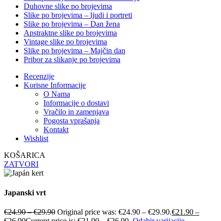
Duhovne slike po brojevima
Slike po brojevima – ljudi i portreti
Slike po brojevima – Dan žena
Apstraktne slike po brojevima
Vintage slike po brojevima
Slike po brojevima – Majčin dan
Pribor za slikanje po brojevima
Recenzije
Korisne Informacije
O Nama
Informacije o dostavi
Vračilo in zamenjava
Pogosta vprašanja
Kontakt
Wishlist
KOŠARICA
ZATVORI
Japanski vrt
€
24.90
–
€
29.90
Original price was: €24.90 – €29.90.
€
21.90
–
€
26.90
Current price is: €21.90 – €26.90.
Odabir varijacije