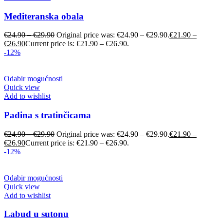
Mediteranska obala
€
24.90
–
€
29.90
Original price was: €24.90 – €29.90.
€
21.90
–
€
26.90
Current price is: €21.90 – €26.90.
-12%
Odabir mogućnosti
Quick view
Add to wishlist
Padina s tratinčicama
€
24.90
–
€
29.90
Original price was: €24.90 – €29.90.
€
21.90
–
€
26.90
Current price is: €21.90 – €26.90.
-12%
Odabir mogućnosti
Quick view
Add to wishlist
Labud u sutonu