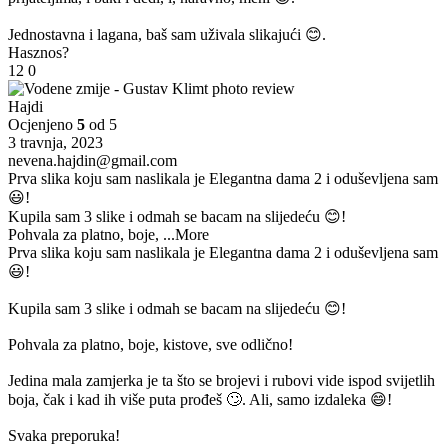
Jednostavna i lagana, baš sam uživala slikajući 😊.
Hasznos?
12
0
Hajdi
Ocjenjeno
5
od 5
3 travnja, 2023
nevena.hajdin@gmail.com
Prva slika koju sam naslikala je Elegantna dama 2 i oduševljena sam
😃!
Kupila sam 3 slike i odmah se bacam na slijedeću 😊!
Pohvala za platno, boje,
...More
Prva slika koju sam naslikala je Elegantna dama 2 i oduševljena sam
😃!
Kupila sam 3 slike i odmah se bacam na slijedeću 😊!
Pohvala za platno, boje, kistove, sve odlično!
Jedina mala zamjerka je ta što se brojevi i rubovi vide ispod svijetlih
boja, čak i kad ih više puta prođeš 🙄. Ali, samo izdaleka 😄!
Svaka preporuka!