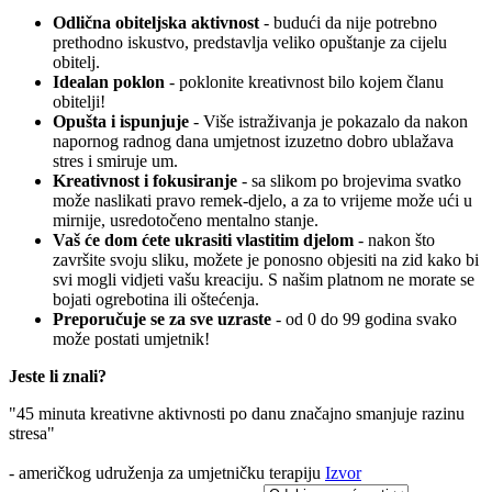
Odlična obiteljska aktivnost
- budući da nije potrebno
prethodno iskustvo, predstavlja veliko opuštanje za cijelu
obitelj.
Idealan poklon
- poklonite kreativnost bilo kojem članu
obitelji!
Opušta i ispunjuje
- Više istraživanja je pokazalo da nakon
napornog radnog dana umjetnost izuzetno dobro ublažava
stres i smiruje um.
Kreativnost i fokusiranje
- sa slikom po brojevima svatko
može naslikati pravo remek-djelo, a za to vrijeme može ući u
mirnije, usredotočeno mentalno stanje.
Vaš će dom ćete ukrasiti vlastitim djelom
- nakon što
završite svoju sliku, možete je ponosno objesiti na zid kako bi
svi mogli vidjeti vašu kreaciju. S našim platnom ne morate se
bojati ogrebotina ili oštećenja.
Preporučuje se za sve uzraste
- od 0 do 99 godina svako
može postati umjetnik!
Jeste li znali?
"45 minuta kreativne aktivnosti po danu značajno smanjuje razinu
stresa"
- američkog udruženja za umjetničku terapiju
Izvor