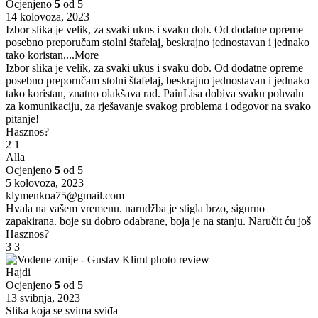
Ocjenjeno
5
od 5
14 kolovoza, 2023
Izbor slika je velik, za svaki ukus i svaku dob. Od dodatne opreme
posebno preporučam stolni štafelaj, beskrajno jednostavan i jednako
tako koristan,
...More
Izbor slika je velik, za svaki ukus i svaku dob. Od dodatne opreme
posebno preporučam stolni štafelaj, beskrajno jednostavan i jednako
tako koristan, znatno olakšava rad. PainLisa dobiva svaku pohvalu
za komunikaciju, za rješavanje svakog problema i odgovor na svako
pitanje!
Hasznos?
2
1
Alla
Ocjenjeno
5
od 5
5 kolovoza, 2023
klymenkoa75@gmail.com
Hvala na vašem vremenu. narudžba je stigla brzo, sigurno
zapakirana. boje su dobro odabrane, boja je na stanju. Naručit ću još
Hasznos?
3
3
Hajdi
Ocjenjeno
5
od 5
13 svibnja, 2023
Slika koja se svima sviđa