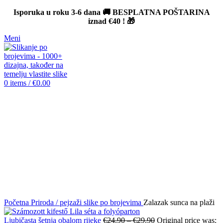
Isporuka u roku 3-6 dana 🚚 BESPLATNA POŠTARINA
iznad
€40
! 🎁
Meni
0
items
/
€
0.00
-12%
Click to enlarge
Početna
Priroda / pejzaži slike po brojevima
Zalazak sunca na plaži
Ljubičasta šetnja obalom rijeke
€
24.90
–
€
29.90
Original price was: