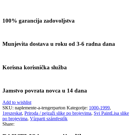
100% garancija zadovoljstva
Munjevita dostava u roku od 3-6 radna dana
Korisna korisnička služba
Jamstvo povrata novca u 14 dana
Add to wishlist
SKU:
naplemente-a-tengerparton
Kategorije:
1000-1999
,
1reszeskat
,
Priroda / pejzaži slike po brojevima
,
Svi PaintLisa slike
po brojevima
,
Vízparti számfestők
Share: