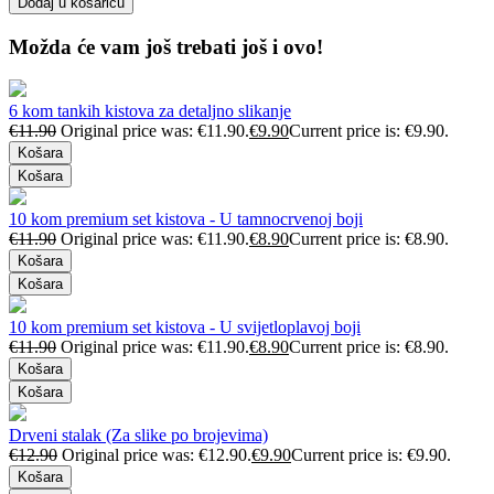
Dodaj u košaricu
Možda će vam još trebati još i ovo!
6 kom tankih kistova za detaljno slikanje
€
11.90
Original price was: €11.90.
€
9.90
Current price is: €9.90.
Košara
Košara
10 kom premium set kistova - U tamnocrvenoj boji
€
11.90
Original price was: €11.90.
€
8.90
Current price is: €8.90.
Košara
Košara
10 kom premium set kistova - U svijetloplavoj boji
€
11.90
Original price was: €11.90.
€
8.90
Current price is: €8.90.
Košara
Košara
Drveni stalak (Za slike po brojevima)
€
12.90
Original price was: €12.90.
€
9.90
Current price is: €9.90.
Košara