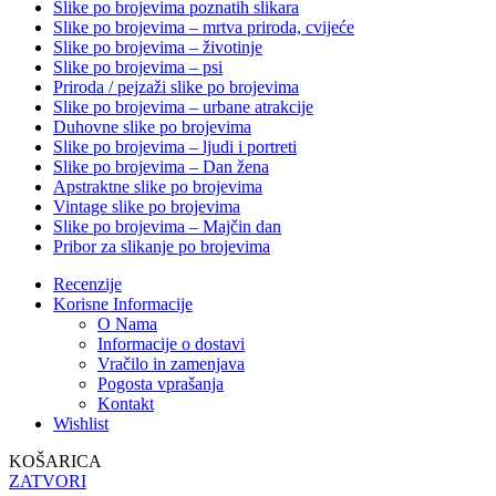
Slike po brojevima poznatih slikara
Slike po brojevima – mrtva priroda, cvijeće
Slike po brojevima – životinje
Slike po brojevima – psi
Priroda / pejzaži slike po brojevima
Slike po brojevima – urbane atrakcije
Duhovne slike po brojevima
Slike po brojevima – ljudi i portreti
Slike po brojevima – Dan žena
Apstraktne slike po brojevima
Vintage slike po brojevima
Slike po brojevima – Majčin dan
Pribor za slikanje po brojevima
Recenzije
Korisne Informacije
O Nama
Informacije o dostavi
Vračilo in zamenjava
Pogosta vprašanja
Kontakt
Wishlist
KOŠARICA
ZATVORI