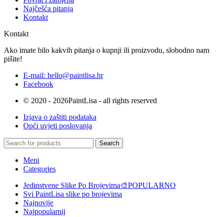
Najčešća pitanja
Kontakt
Kontakt
Ako imate bilo kakvih pitanja o kupnji ili proizvodu, slobodno nam
pišite!
E-mail: hello@paintlisa.hr
Facebook
© 2020 - 2026PaintLisa - all rights reserved
Izjava o zaštiti podataka
Opći uvjeti poslovanja
Search
Meni
Categories
Jedinstvene Slike Po Brojevima🎨
POPULARNO
Svi PaintLisa slike po brojevima
Najnovije
Najpopularnij