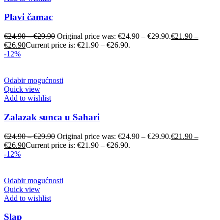
Plavi čamac
€
24.90
–
€
29.90
Original price was: €24.90 – €29.90.
€
21.90
–
€
26.90
Current price is: €21.90 – €26.90.
-12%
Odabir mogućnosti
Quick view
Add to wishlist
Zalazak sunca u Sahari
€
24.90
–
€
29.90
Original price was: €24.90 – €29.90.
€
21.90
–
€
26.90
Current price is: €21.90 – €26.90.
-12%
Odabir mogućnosti
Quick view
Add to wishlist
Slap