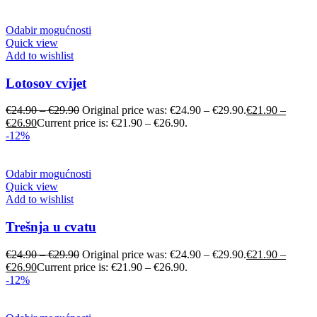
Odabir mogućnosti
Quick view
Add to wishlist
Lotosov cvijet
€
24.90
–
€
29.90
Original price was: €24.90 – €29.90.
€
21.90
–
€
26.90
Current price is: €21.90 – €26.90.
-12%
Odabir mogućnosti
Quick view
Add to wishlist
Trešnja u cvatu
€
24.90
–
€
29.90
Original price was: €24.90 – €29.90.
€
21.90
–
€
26.90
Current price is: €21.90 – €26.90.
-12%