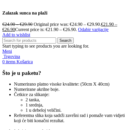
Zalazak sunca na plaži
€
24.90
–
€
29.90
Original price was: €24.90 – €29.90.
€
21.90
–
€
26.90
Current price is: €21.90 – €26.90.
Odabir varijacije
Add to wishlist
Search
Start typing to see products you are looking for.
Meni
Trgovina
0
items
Košarica
Što je u paketu?
Numerirano platno visoke kvalitete: (50cm X 40cm)
Numerirane akrilne boje.
Četkice za slikanje:
2 tanka,
1 srednja,
1 u debeloj veličini.
Referentna slika koja sadrži završni rad i pomaže vam vidjeti
koji će biti konačni rezultat.