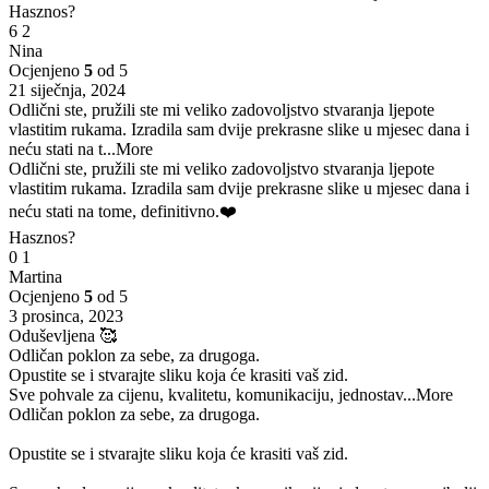
Hasznos?
6
2
Nina
Ocjenjeno
5
od 5
21 siječnja, 2024
Odlični ste, pružili ste mi veliko zadovoljstvo stvaranja ljepote
vlastitim rukama. Izradila sam dvije prekrasne slike u mjesec dana i
neću stati na t
...More
Odlični ste, pružili ste mi veliko zadovoljstvo stvaranja ljepote
vlastitim rukama. Izradila sam dvije prekrasne slike u mjesec dana i
neću stati na tome, definitivno.❤️
Hasznos?
0
1
Martina
Ocjenjeno
5
od 5
3 prosinca, 2023
Oduševljena 🥰
Odličan poklon za sebe, za drugoga.
Opustite se i stvarajte sliku koja će krasiti vaš zid.
Sve pohvale za cijenu, kvalitetu, komunikaciju, jednostav
...More
Odličan poklon za sebe, za drugoga.
Opustite se i stvarajte sliku koja će krasiti vaš zid.