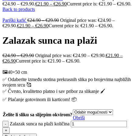
€24.90 – €29.90.
€
21.90
–
€
26.90
Current price is: €21.90 – €26.90.
Back to products
Pariški kafić
€
24.90
–
€
29.90
Original price was: €24.90 –
€29.90.
€
21.90
–
€
26.90
Current price is: €21.90 – €26.90.
Zalazak sunca na plaži
€
24.90
–
€
29.90
Original price was: €24.90 – €29.90.
€
21.90
–
€
26.90
Current price is: €21.90 – €26.90.
🖼️40×50 cm
✅ Odaberite između stotina prekrasnih slika po brojevima najbližih
svojem srcu 🥰
✅ Čvrsto, kvalitetno platno i sav pribor za slikanje 🖌️
✅ Plaćanje gotovinom ili karticom! 📦
Želite li sliku sa slijepim okvirom?
Obriši
Zalazak sunca na plaži količina