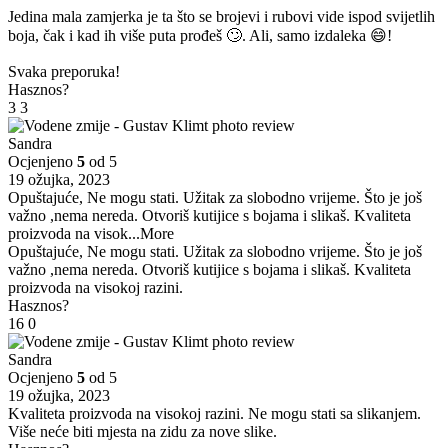
Jedina mala zamjerka je ta što se brojevi i rubovi vide ispod svijetlih
boja, čak i kad ih više puta prođeš 🙄. Ali, samo izdaleka 😄!
Svaka preporuka!
Hasznos?
3
3
Sandra
Ocjenjeno
5
od 5
19 ožujka, 2023
Opuštajuće, Ne mogu stati. Užitak za slobodno vrijeme. Što je još
važno ,nema nereda. Otvoriš kutijice s bojama i slikaš. Kvaliteta
proizvoda na visok
...More
Opuštajuće, Ne mogu stati. Užitak za slobodno vrijeme. Što je još
važno ,nema nereda. Otvoriš kutijice s bojama i slikaš. Kvaliteta
proizvoda na visokoj razini.
Hasznos?
16
0
Sandra
Ocjenjeno
5
od 5
19 ožujka, 2023
Kvaliteta proizvoda na visokoj razini. Ne mogu stati sa slikanjem.
Više neće biti mjesta na zidu za nove slike.