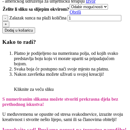
- američkog udruženja za umjetničku terapiju
Izvor
Želite li sliku sa slijepim okvirom?
Obriši
Zalazak sunca na plaži količina
Dodaj u košaricu
Kako to radi?
Platno je podijeljeno na numerirana polja, od kojih svako
predstavlja boju koju vi morate upariti sa pripadajućom
bojom.
Svaka boja će postupno naći svoje mjesto na platnu.
Nakon završetka možete uživati u svojoj kreaciji!
Kliknite za veću sliku
S numeriranim slikama možete stvoriti prekrasna djela bez
prethodnog iskustva!
U međuvremenu se opustite od stresa svakodnevice, izrazite svoju
kreativnost i stvorite nešto lijepo, sami ili sa članovima obitelji!
Isprobajte sad! Pružamo
popust na trenutne narudžbe!