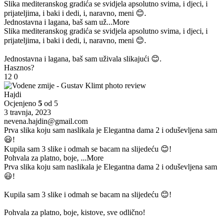
Slika mediteranskog gradića se svidjela apsolutno svima, i djeci, i
prijateljima, i baki i dedi, i, naravno, meni 😊.
Jednostavna i lagana, baš sam už
...More
Slika mediteranskog gradića se svidjela apsolutno svima, i djeci, i
prijateljima, i baki i dedi, i, naravno, meni 😊.
Jednostavna i lagana, baš sam uživala slikajući 😊.
Hasznos?
12
0
Hajdi
Ocjenjeno
5
od 5
3 travnja, 2023
nevena.hajdin@gmail.com
Prva slika koju sam naslikala je Elegantna dama 2 i oduševljena sam
😃!
Kupila sam 3 slike i odmah se bacam na slijedeću 😊!
Pohvala za platno, boje,
...More
Prva slika koju sam naslikala je Elegantna dama 2 i oduševljena sam
😃!
Kupila sam 3 slike i odmah se bacam na slijedeću 😊!
Pohvala za platno, boje, kistove, sve odlično!