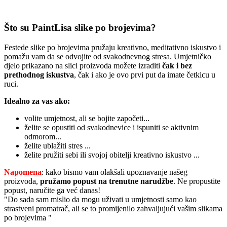
Što su PaintLisa slike po brojevima?
Festede slike po brojevima pružaju kreativno, meditativno iskustvo i
pomažu vam da se odvojite od svakodnevnog stresa. Umjetničko
djelo prikazano na slici proizvoda možete izraditi
čak i bez
prethodnog iskustva
, čak i ako je ovo prvi put da imate četkicu u
ruci.
Idealno za vas ako:
volite umjetnost, ali se bojite započeti...
želite se opustiti od svakodnevice i ispuniti se aktivnim
odmorom...
želite ublažiti stres ...
želite pružiti sebi ili svojoj obitelji kreativno iskustvo ...
Napomena
: kako bismo vam olakšali upoznavanje našeg
proizvoda,
pružamo popust
na trenutne narudžbe
. Ne propustite
popust, naručite ga već danas!
"Do sada sam mislio da mogu uživati u umjetnosti samo kao
strastveni promatrač, ali se to promijenilo zahvaljujući vašim slikama
po brojevima "