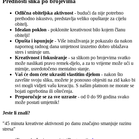
Prednosti slika po brojevima
Odlična obiteljska aktivnost
- budući da nije potrebno
prethodno iskustvo, predstavlja veliko opuštanje za cijelu
obitelj.
Idealan poklon
- poklonite kreativnost bilo kojem članu
obitelji!
Opušta i ispunjuje
- Više istraživanja je pokazalo da nakon
napornog radnog dana umjetnost izuzetno dobro ublažava
stres i smiruje um.
Kreativnost i fokusiranje
- sa slikom po brojevima svatko
može naslikati pravo remek-djelo, a za to vrijeme može ući u
mirnije, usredotočeno mentalno stanje.
Vaš će dom ćete ukrasiti vlastitim djelom
- nakon što
završite svoju sliku, možete je ponosno objesiti na zid kako bi
svi mogli vidjeti vašu kreaciju. S našim platnom ne morate se
bojati ogrebotina ili oštećenja.
Preporučuje se za sve uzraste
- od 0 do 99 godina svako
može postati umjetnik!
Jeste li znali?
"45 minuta kreativne aktivnosti po danu značajno smanjuje razinu
stresa"