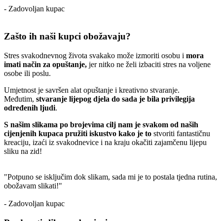
- Zadovoljan kupac
Zašto ih naši kupci obožavaju?
Stres svakodnevnog života svakako može izmoriti osobu i
mora
imati način za opuštanje,
jer nitko ne želi izbaciti stres na voljene
osobe ili poslu.
Umjetnost je savršen alat opuštanje i kreativno stvaranje.
Međutim,
stvaranje lijepog djela do sada je bila privilegija
određenih ljudi
.
S našim slikama po brojevima cilj nam je svakom od naših
cijenjenih kupaca pružiti iskustvo kako je to
stvoriti fantastičnu
kreaciju, izaći iz svakodnevice i na kraju okačiti zajamčenu lijepu
sliku na zid!
"Potpuno se isključim dok slikam, sada mi je to postala tjedna rutina,
obožavam slikati!"
- Zadovoljan kupac