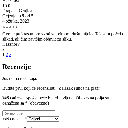
Hasznos?
15
0
Dragana Grujica
Ocjenjeno
5
od 5
4 ožujka, 2023
⭐⭐⭐⭐⭐
Ovo je prekrasan proizvod za odmorit dušu i tijelo. Tek sam počela
slikati, ali čim završim objavit ću sliku.
Hasznos?
2
1
1
2
3
Recenzije
Još nema recenzija.
Budite prvi koji će recenzirati “Zalazak sunca na plaži”
Vaša adresa e-pošte neće biti objavljena.
Obavezna polja su
označena sa
* (obavezno)
Vaša ocjena
*