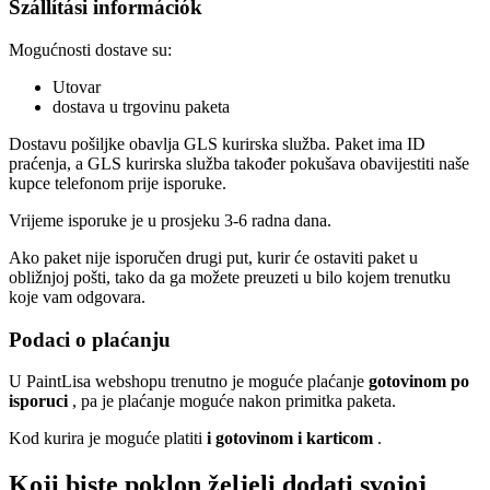
Szállítási információk
Mogućnosti dostave su:
Utovar
dostava u trgovinu paketa
Dostavu pošiljke obavlja GLS kurirska služba. Paket ima ID
praćenja, a GLS kurirska služba također pokušava obavijestiti naše
kupce telefonom prije isporuke.
Vrijeme isporuke je u prosjeku 3-6 radna dana.
Ako paket nije isporučen drugi put, kurir će ostaviti paket u
obližnjoj pošti, tako da ga možete preuzeti u bilo kojem trenutku
koje vam odgovara.
Podaci o plaćanju
U PaintLisa webshopu trenutno je moguće plaćanje
gotovinom po
isporuci
, pa je plaćanje moguće nakon primitka paketa.
Kod kurira je moguće platiti
i gotovinom i karticom
.
Koji biste poklon željeli dodati svojoj