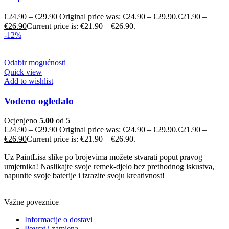
€
24.90
–
€
29.90
Original price was: €24.90 – €29.90.
€
21.90
–
€
26.90
Current price is: €21.90 – €26.90.
-12%
Odabir mogućnosti
Quick view
Add to wishlist
Vodeno ogledalo
Ocjenjeno
5.00
od 5
€
24.90
–
€
29.90
Original price was: €24.90 – €29.90.
€
21.90
–
€
26.90
Current price is: €21.90 – €26.90.
Uz PaintLisa slike po brojevima možete stvarati poput pravog
umjetnika! Naslikajte svoje remek-djelo bez prethodnog iskustva,
napunite svoje baterije i izrazite svoju kreativnost!
Važne poveznice
Informacije o dostavi
Povrat i zamjena