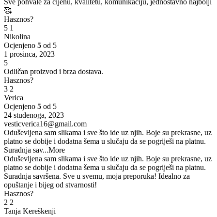
Sve pohvale za cijenu, kvalitetu, komunikaciju, jednostavno najbolji
🥰
Hasznos?
5
1
Nikolina
Ocjenjeno
5
od 5
1 prosinca, 2023
5
Odličan proizvod i brza dostava.
Hasznos?
3
2
Verica
Ocjenjeno
5
od 5
24 studenoga, 2023
vesticverica16@gmail.com
Oduševljena sam slikama i sve što ide uz njih. Boje su prekrasne, uz
platno se dobije i dodatna šema u slučaju da se pogriješi na platnu.
Suradnja sav
...More
Oduševljena sam slikama i sve što ide uz njih. Boje su prekrasne, uz
platno se dobije i dodatna šema u slučaju da se pogriješi na platnu.
Suradnja savršena. Sve u svemu, moja preporuka! Idealno za
opuštanje i bijeg od stvarnosti!
Hasznos?
2
2
Tanja Kereškenji