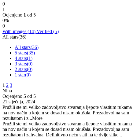
0
1
Ocjenjeno
1
od 5
0%
0
With images (
14
)
Verified (
5
)
All stars(
36
)
All stars(
36
)
5 stars(
35
)
4 stars(
1
)
3 stars(
0
)
2 stars(
0
)
1 star(
0
)
1
2
3
Nina
Ocjenjeno
5
od 5
21 siječnja, 2024
Pružili ste mi veliko zadovoljstvo stvaranja ljepote vlastitim rukama
na nov način u kojem se dosad nisam okušala. Prezadovoljna sam
rezultatom i z
...More
Pružili ste mi veliko zadovoljstvo stvaranja ljepote vlastitim rukama
na nov način u kojem se dosad nisam okušala. Prezadovoljna sam
rezultatom i zahvalna. Definitivno neću stati na te dvije slike...