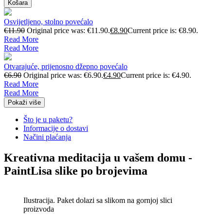
Košara
Osvijetljeno, stolno povećalo
€
11.90
Original price was: €11.90.
€
8.90
Current price is: €8.90.
Read More
Read More
Otvarajuće, prijenosno džepno povećalo
€
6.90
Original price was: €6.90.
€
4.90
Current price is: €4.90.
Read More
Read More
Pokaži više
Što je u paketu?
Informacije o dostavi
Načini plaćanja
Kreativna meditacija u vašem domu -
PaintLisa slike po brojevima
Ilustracija. Paket dolazi sa slikom na gornjoj slici
proizvoda