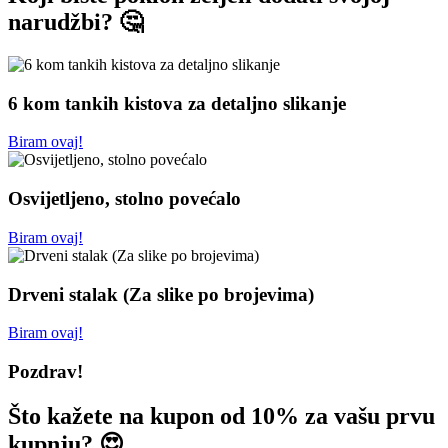
narudžbi? 🤔
6 kom tankih kistova za detaljno slikanje
Biram ovaj!
Osvijetljeno, stolno povećalo
Biram ovaj!
Drveni stalak (Za slike po brojevima)
Biram ovaj!
Pozdrav!
Što kažete na kupon od 10% za vašu prvu
kupnju? 😍