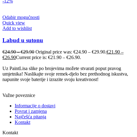
-12%
Odabir mogućnosti
Quick view
Add to wishlist
Labud u sutonu
€
24.90
–
€
29.90
Original price was: €24.90 – €29.90.
€
21.90
–
€
26.90
Current price is: €21.90 – €26.90.
Uz PaintLisa slike po brojevima možete stvarati poput pravog
umjetnika! Naslikajte svoje remek-djelo bez prethodnog iskustva,
napunite svoje baterije i izrazite svoju kreativnost!
Važne poveznice
Informacije o dostavi
Povrat i zamjena
Najčešća pitanja
Kontakt
Kontakt