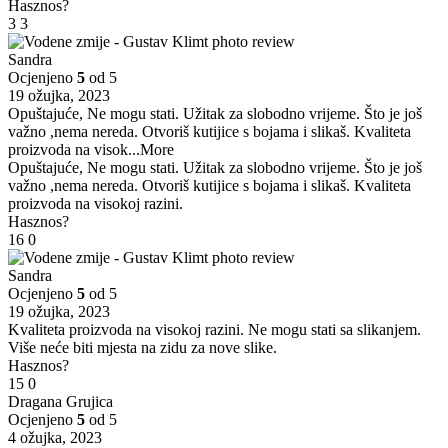
Hasznos?
3
3
Sandra
Ocjenjeno
5
od 5
19 ožujka, 2023
Opuštajuće, Ne mogu stati. Užitak za slobodno vrijeme. Što je još
važno ,nema nereda. Otvoriš kutijice s bojama i slikaš. Kvaliteta
proizvoda na visok
...More
Opuštajuće, Ne mogu stati. Užitak za slobodno vrijeme. Što je još
važno ,nema nereda. Otvoriš kutijice s bojama i slikaš. Kvaliteta
proizvoda na visokoj razini.
Hasznos?
16
0
Sandra
Ocjenjeno
5
od 5
19 ožujka, 2023
Kvaliteta proizvoda na visokoj razini. Ne mogu stati sa slikanjem.
Više neće biti mjesta na zidu za nove slike.
Hasznos?
15
0
Dragana Grujica
Ocjenjeno
5
od 5
4 ožujka, 2023