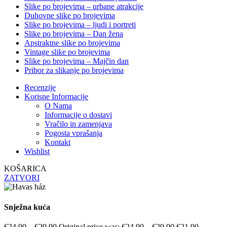
Slike po brojevima – urbane atrakcije
Duhovne slike po brojevima
Slike po brojevima – ljudi i portreti
Slike po brojevima – Dan žena
Apstraktne slike po brojevima
Vintage slike po brojevima
Slike po brojevima – Majčin dan
Pribor za slikanje po brojevima
Recenzije
Korisne Informacije
O Nama
Informacije o dostavi
Vračilo in zamenjava
Pogosta vprašanja
Kontakt
Wishlist
KOŠARICA
ZATVORI
Snježna kuća
€
24.90
–
€
29.90
Original price was: €24.90 – €29.90.
€
21.90
–