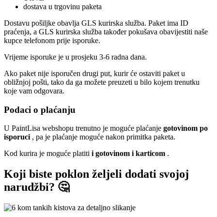
dostava u trgovinu paketa
Dostavu pošiljke obavlja GLS kurirska služba. Paket ima ID
praćenja, a GLS kurirska služba također pokušava obavijestiti naše
kupce telefonom prije isporuke.
Vrijeme isporuke je u prosjeku 3-6 radna dana.
Ako paket nije isporučen drugi put, kurir će ostaviti paket u
obližnjoj pošti, tako da ga možete preuzeti u bilo kojem trenutku
koje vam odgovara.
Podaci o plaćanju
U PaintLisa webshopu trenutno je moguće plaćanje
gotovinom po
isporuci
, pa je plaćanje moguće nakon primitka paketa.
Kod kurira je moguće platiti
i gotovinom i karticom
.
Koji biste poklon željeli dodati svojoj
narudžbi? 🤔