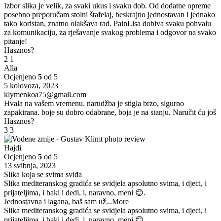
Izbor slika je velik, za svaki ukus i svaku dob. Od dodatne opreme
posebno preporučam stolni štafelaj, beskrajno jednostavan i jednako
tako koristan, znatno olakšava rad. PainLisa dobiva svaku pohvalu
za komunikaciju, za rješavanje svakog problema i odgovor na svako
pitanje!
Hasznos?
2
1
Alla
Ocjenjeno
5
od 5
5 kolovoza, 2023
klymenkoa75@gmail.com
Hvala na vašem vremenu. narudžba je stigla brzo, sigurno
zapakirana. boje su dobro odabrane, boja je na stanju. Naručit ću još
Hasznos?
3
3
Hajdi
Ocjenjeno
5
od 5
13 svibnja, 2023
Slika koja se svima sviđa
Slika mediteranskog gradića se svidjela apsolutno svima, i djeci, i
prijateljima, i baki i dedi, i, naravno, meni 😊.
Jednostavna i lagana, baš sam už
...More
Slika mediteranskog gradića se svidjela apsolutno svima, i djeci, i
prijateljima, i baki i dedi, i, naravno, meni 😊.