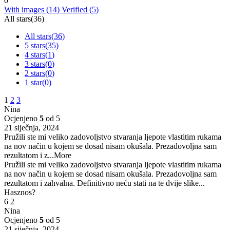
0
With images (
14
)
Verified (
5
)
All stars(
36
)
All stars(
36
)
5 stars(
35
)
4 stars(
1
)
3 stars(
0
)
2 stars(
0
)
1 star(
0
)
1
2
3
Nina
Ocjenjeno
5
od 5
21 siječnja, 2024
Pružili ste mi veliko zadovoljstvo stvaranja ljepote vlastitim rukama
na nov način u kojem se dosad nisam okušala. Prezadovoljna sam
rezultatom i z
...More
Pružili ste mi veliko zadovoljstvo stvaranja ljepote vlastitim rukama
na nov način u kojem se dosad nisam okušala. Prezadovoljna sam
rezultatom i zahvalna. Definitivno neću stati na te dvije slike...
Hasznos?
6
2
Nina
Ocjenjeno
5
od 5
21 siječnja, 2024