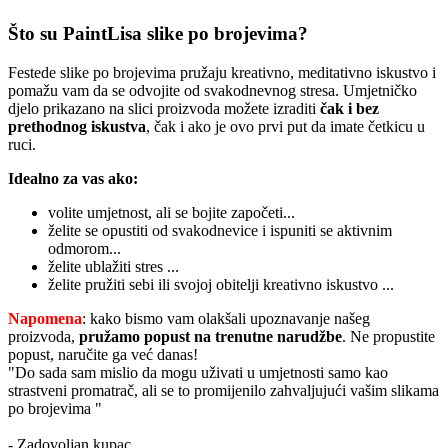
Što su PaintLisa slike po brojevima?
Festede slike po brojevima pružaju kreativno, meditativno iskustvo i
pomažu vam da se odvojite od svakodnevnog stresa. Umjetničko
djelo prikazano na slici proizvoda možete izraditi
čak i bez
prethodnog iskustva
, čak i ako je ovo prvi put da imate četkicu u
ruci.
Idealno za vas ako:
volite umjetnost, ali se bojite započeti...
želite se opustiti od svakodnevice i ispuniti se aktivnim
odmorom...
želite ublažiti stres ...
želite pružiti sebi ili svojoj obitelji kreativno iskustvo ...
Napomena
: kako bismo vam olakšali upoznavanje našeg
proizvoda,
pružamo popust
na trenutne narudžbe
. Ne propustite
popust, naručite ga već danas!
"Do sada sam mislio da mogu uživati u umjetnosti samo kao
strastveni promatrač, ali se to promijenilo zahvaljujući vašim slikama
po brojevima "
- Zadovoljan kupac