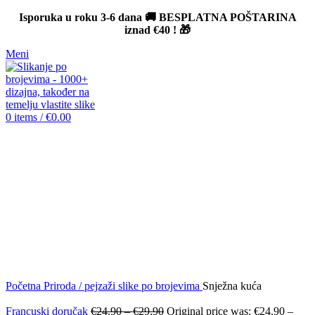
Isporuka u roku 3-6 dana 🚚 BESPLATNA POŠTARINA
iznad
€40
! 🎁
Meni
0
items
/
€
0.00
-12%
Click to enlarge
Početna
Priroda / pejzaži slike po brojevima
Snježna kuća
Francuski doručak
€
24.90
–
€
29.90
Original price was: €24.90 –