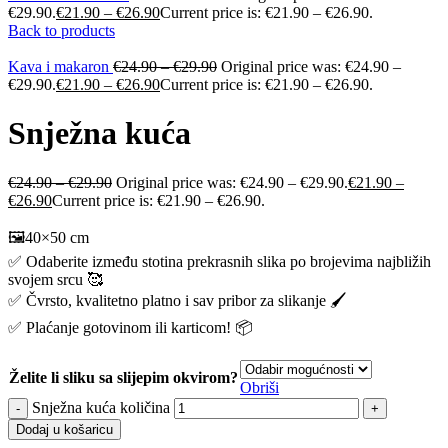
€29.90.
€
21.90
–
€
26.90
Current price is: €21.90 – €26.90.
Back to products
Kava i makaron
€
24.90
–
€
29.90
Original price was: €24.90 –
€29.90.
€
21.90
–
€
26.90
Current price is: €21.90 – €26.90.
Snježna kuća
€
24.90
–
€
29.90
Original price was: €24.90 – €29.90.
€
21.90
–
€
26.90
Current price is: €21.90 – €26.90.
🖼️40×50 cm
✅ Odaberite između stotina prekrasnih slika po brojevima najbližih
svojem srcu 🥰
✅ Čvrsto, kvalitetno platno i sav pribor za slikanje 🖌️
✅ Plaćanje gotovinom ili karticom! 📦
Želite li sliku sa slijepim okvirom?
Obriši
Snježna kuća količina
Dodaj u košaricu