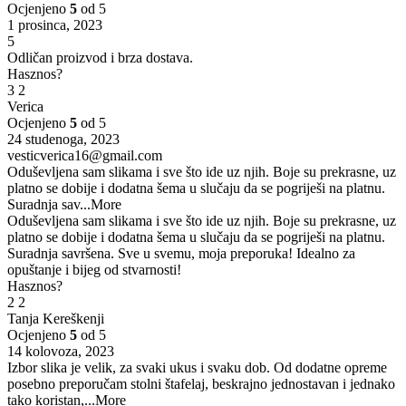
Ocjenjeno
5
od 5
1 prosinca, 2023
5
Odličan proizvod i brza dostava.
Hasznos?
3
2
Verica
Ocjenjeno
5
od 5
24 studenoga, 2023
vesticverica16@gmail.com
Oduševljena sam slikama i sve što ide uz njih. Boje su prekrasne, uz
platno se dobije i dodatna šema u slučaju da se pogriješi na platnu.
Suradnja sav
...More
Oduševljena sam slikama i sve što ide uz njih. Boje su prekrasne, uz
platno se dobije i dodatna šema u slučaju da se pogriješi na platnu.
Suradnja savršena. Sve u svemu, moja preporuka! Idealno za
opuštanje i bijeg od stvarnosti!
Hasznos?
2
2
Tanja Kereškenji
Ocjenjeno
5
od 5
14 kolovoza, 2023
Izbor slika je velik, za svaki ukus i svaku dob. Od dodatne opreme
posebno preporučam stolni štafelaj, beskrajno jednostavan i jednako
tako koristan,
...More