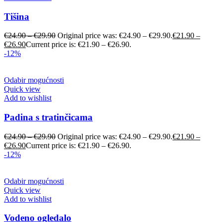
Tišina
€
24.90
–
€
29.90
Original price was: €24.90 – €29.90.
€
21.90
–
€
26.90
Current price is: €21.90 – €26.90.
-12%
Odabir mogućnosti
Quick view
Add to wishlist
Padina s tratinčicama
€
24.90
–
€
29.90
Original price was: €24.90 – €29.90.
€
21.90
–
€
26.90
Current price is: €21.90 – €26.90.
-12%
Odabir mogućnosti
Quick view
Add to wishlist
Vodeno ogledalo