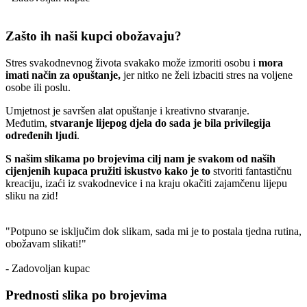
Zašto ih naši kupci obožavaju?
Stres svakodnevnog života svakako može izmoriti osobu i
mora
imati način za opuštanje,
jer nitko ne želi izbaciti stres na voljene
osobe ili poslu.
Umjetnost je savršen alat opuštanje i kreativno stvaranje.
Međutim,
stvaranje lijepog djela do sada je bila privilegija
određenih ljudi
.
S našim slikama po brojevima cilj nam je svakom od naših
cijenjenih kupaca pružiti iskustvo kako je to
stvoriti fantastičnu
kreaciju, izaći iz svakodnevice i na kraju okačiti zajamčenu lijepu
sliku na zid!
"Potpuno se isključim dok slikam, sada mi je to postala tjedna rutina,
obožavam slikati!"
- Zadovoljan kupac
Prednosti slika po brojevima