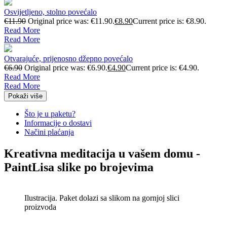
Osvijetljeno, stolno povećalo
€
11.90
Original price was: €11.90.
€
8.90
Current price is: €8.90.
Read More
Read More
Otvarajuće, prijenosno džepno povećalo
€
6.90
Original price was: €6.90.
€
4.90
Current price is: €4.90.
Read More
Read More
Pokaži više
Što je u paketu?
Informacije o dostavi
Načini plaćanja
Kreativna meditacija u vašem domu -
PaintLisa slike po brojevima
Ilustracija. Paket dolazi sa slikom na gornjoj slici
proizvoda