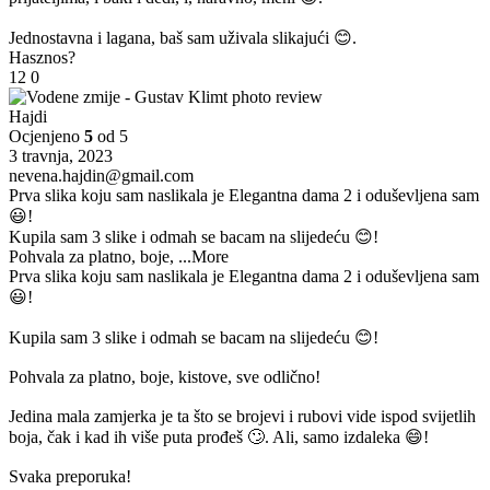
Jednostavna i lagana, baš sam uživala slikajući 😊.
Hasznos?
12
0
Hajdi
Ocjenjeno
5
od 5
3 travnja, 2023
nevena.hajdin@gmail.com
Prva slika koju sam naslikala je Elegantna dama 2 i oduševljena sam
😃!
Kupila sam 3 slike i odmah se bacam na slijedeću 😊!
Pohvala za platno, boje,
...More
Prva slika koju sam naslikala je Elegantna dama 2 i oduševljena sam
😃!
Kupila sam 3 slike i odmah se bacam na slijedeću 😊!
Pohvala za platno, boje, kistove, sve odlično!
Jedina mala zamjerka je ta što se brojevi i rubovi vide ispod svijetlih
boja, čak i kad ih više puta prođeš 🙄. Ali, samo izdaleka 😄!
Svaka preporuka!