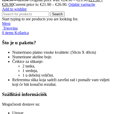
€
26.90
Current price is: €21.90 – €26.90.
Odabir varijacije
Add to wishlist
Search
Start typing to see products you are looking for.
Meni
Trgovina
0
items
Košarica
Što je u paketu?
Numerirano platno visoke kvalitete: (50cm X 40cm)
Numerirane akrilne boje.
Četkice za slikanje:
2 tanka,
1 srednja,
1 u debeloj veličini.
Referentna slika koja sadrži završni rad i pomaže vam vidjeti
koji će biti konačni rezultat.
Szállítási információk
Mogućnosti dostave su:
Utovar