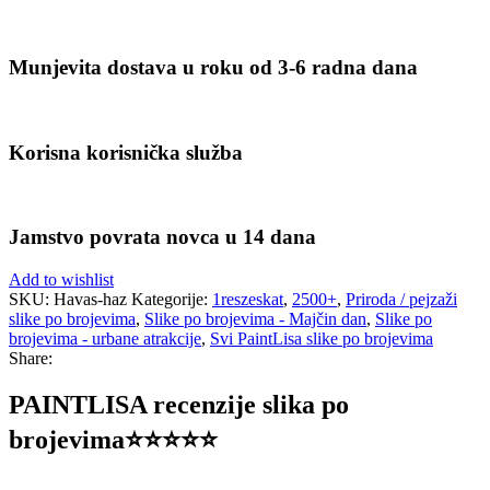
Munjevita dostava u roku od 3-6 radna dana
Korisna korisnička služba
Jamstvo povrata novca u 14 dana
Add to wishlist
SKU:
Havas-haz
Kategorije:
1reszeskat
,
2500+
,
Priroda / pejzaži
slike po brojevima
,
Slike po brojevima - Majčin dan
,
Slike po
brojevima - urbane atrakcije
,
Svi PaintLisa slike po brojevima
Share:
PAINTLISA recenzije slika po
brojevima⭐️⭐️⭐️⭐️⭐️