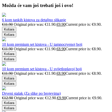
Možda će vam još trebati još i ovo!
6 kom tankih kistova za detaljno slikanje
€
11.90
Original price was: €11.90.
€
9.90
Current price is: €9.90.
Košara
Košara
10 kom premium set kistova - U tamnocrvenoj boji
€
11.90
Original price was: €11.90.
€
8.90
Current price is: €8.90.
Košara
Košara
10 kom premium set kistova - U svijetloplavoj boji
€
11.90
Original price was: €11.90.
€
8.90
Current price is: €8.90.
Košara
Košara
Drveni stalak (Za slike po brojevima)
€
12.90
Original price was: €12.90.
€
9.90
Current price is: €9.90.
Košara
Košara