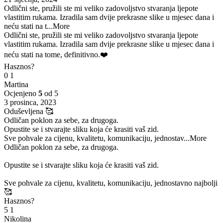
Odlični ste, pružili ste mi veliko zadovoljstvo stvaranja ljepote
vlastitim rukama. Izradila sam dvije prekrasne slike u mjesec dana i
neću stati na t
...More
Odlični ste, pružili ste mi veliko zadovoljstvo stvaranja ljepote
vlastitim rukama. Izradila sam dvije prekrasne slike u mjesec dana i
neću stati na tome, definitivno.❤️
Hasznos?
0
1
Martina
Ocjenjeno
5
od 5
3 prosinca, 2023
Oduševljena 🥰
Odličan poklon za sebe, za drugoga.
Opustite se i stvarajte sliku koja će krasiti vaš zid.
Sve pohvale za cijenu, kvalitetu, komunikaciju, jednostav
...More
Odličan poklon za sebe, za drugoga.
Opustite se i stvarajte sliku koja će krasiti vaš zid.
Sve pohvale za cijenu, kvalitetu, komunikaciju, jednostavno najbolji
🥰
Hasznos?
5
1
Nikolina