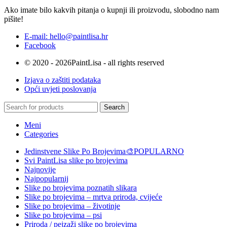
Ako imate bilo kakvih pitanja o kupnji ili proizvodu, slobodno nam
pišite!
E-mail: hello@paintlisa.hr
Facebook
© 2020 - 2026PaintLisa - all rights reserved
Izjava o zaštiti podataka
Opći uvjeti poslovanja
Search
Meni
Categories
Jedinstvene Slike Po Brojevima🎨
POPULARNO
Svi PaintLisa slike po brojevima
Najnovije
Najpopularnij
Slike po brojevima poznatih slikara
Slike po brojevima – mrtva priroda, cvijeće
Slike po brojevima – životinje
Slike po brojevima – psi
Priroda / pejzaži slike po brojevima