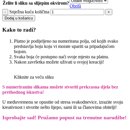
Želite li sliku sa slijepim okvirom?
Obriši
Snježna kuća količina
Dodaj u košaricu
Kako to radi?
Platno je podijeljeno na numerirana polja, od kojih svako
predstavlja boju koju vi morate upariti sa pripadajućom
bojom.
Svaka boja će postupno naći svoje mjesto na platnu.
Nakon završetka možete uživati u svojoj kreaciji!
Kliknite za veću sliku
S numeriranim slikama možete stvoriti prekrasna djela bez
prethodnog iskustva!
U međuvremenu se opustite od stresa svakodnevice, izrazite svoju
kreativnost i stvorite nešto lijepo, sami ili sa članovima obitelji!
Isprobajte sad! Pružamo
popust na trenutne narudžbe!