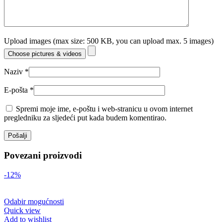
Upload images (max size: 500 KB, you can upload max. 5 images)
Choose pictures & videos
Naziv
*
E-pošta
*
Spremi moje ime, e-poštu i web-stranicu u ovom internet
pregledniku za sljedeći put kada budem komentirao.
Povezani proizvodi
-12%
Odabir mogućnosti
Quick view
Add to wishlist