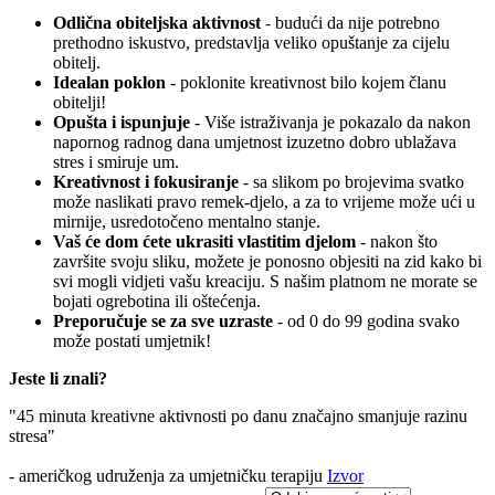
Odlična obiteljska aktivnost
- budući da nije potrebno
prethodno iskustvo, predstavlja veliko opuštanje za cijelu
obitelj.
Idealan poklon
- poklonite kreativnost bilo kojem članu
obitelji!
Opušta i ispunjuje
- Više istraživanja je pokazalo da nakon
napornog radnog dana umjetnost izuzetno dobro ublažava
stres i smiruje um.
Kreativnost i fokusiranje
- sa slikom po brojevima svatko
može naslikati pravo remek-djelo, a za to vrijeme može ući u
mirnije, usredotočeno mentalno stanje.
Vaš će dom ćete ukrasiti vlastitim djelom
- nakon što
završite svoju sliku, možete je ponosno objesiti na zid kako bi
svi mogli vidjeti vašu kreaciju. S našim platnom ne morate se
bojati ogrebotina ili oštećenja.
Preporučuje se za sve uzraste
- od 0 do 99 godina svako
može postati umjetnik!
Jeste li znali?
"45 minuta kreativne aktivnosti po danu značajno smanjuje razinu
stresa"
- američkog udruženja za umjetničku terapiju
Izvor