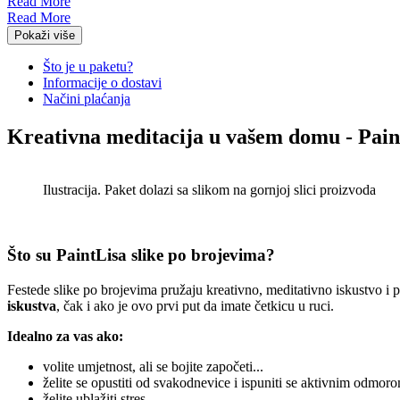
Read More
Read More
Pokaži više
Što je u paketu?
Informacije o dostavi
Načini plaćanja
Kreativna meditacija u vašem domu - Pain
Ilustracija. Paket dolazi sa slikom na gornjoj slici proizvoda
Što su PaintLisa slike po brojevima?
Festede slike po brojevima pružaju kreativno, meditativno iskustvo i
iskustva
, čak i ako je ovo prvi put da imate četkicu u ruci.
Idealno za vas ako:
volite umjetnost, ali se bojite započeti...
želite se opustiti od svakodnevice i ispuniti se aktivnim odmoro
želite ublažiti stres ...