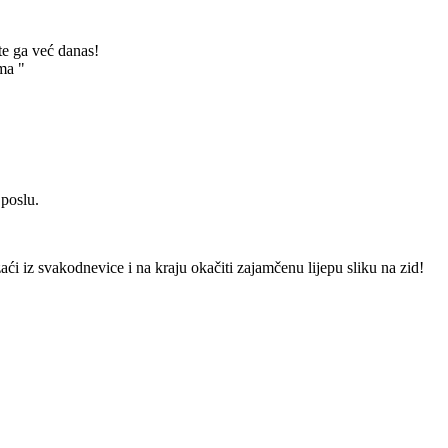
te ga već danas!
ma "
 poslu.
izaći iz svakodnevice i na kraju okačiti zajamčenu lijepu sliku na zid!