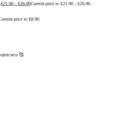
.
€
21.90
–
€
26.90
Current price is: €21.90 – €26.90.
Current price is: €8.90.
vojem srcu 🥰