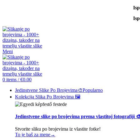
Is
Is
Meni
0
items
/
€
0.00
Jedinstvene Slike Po Brojevima🎨
Popularno
Kolekcija Slika Po Brojevima 🖼️
Jedinstvene slike po brojevima prema vlastitoj fotografiji 
Stvorite sliku po brojevima iz vlastite fotke!
To je baš za mene→