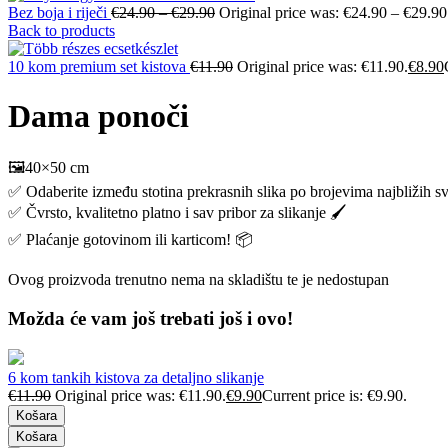
Bez boja i riječi
€
24.90
–
€
29.90
Original price was: €24.90 – €29.90
Back to products
10 kom premium set kistova
€
11.90
Original price was: €11.90.
€
8.90
Dama ponoči
🖼️40×50 cm
✅ Odaberite između stotina prekrasnih slika po brojevima najbližih s
✅ Čvrsto, kvalitetno platno i sav pribor za slikanje 🖌️
✅ Plaćanje gotovinom ili karticom! 📦
Ovog proizvoda trenutno nema na skladištu te je nedostupan
Možda će vam još trebati još i ovo!
6 kom tankih kistova za detaljno slikanje
€
11.90
Original price was: €11.90.
€
9.90
Current price is: €9.90.
Košara
Košara