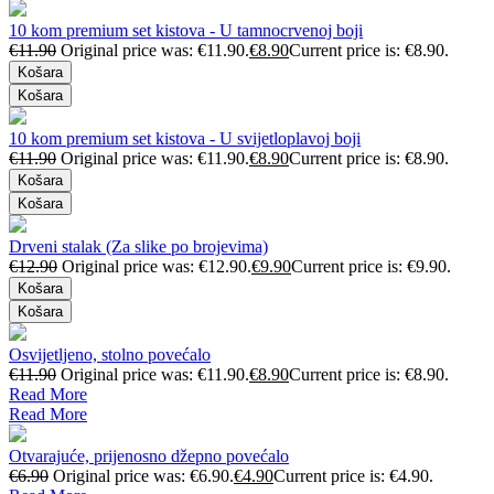
10 kom premium set kistova - U tamnocrvenoj boji
€
11.90
Original price was: €11.90.
€
8.90
Current price is: €8.90.
Košara
Košara
10 kom premium set kistova - U svijetloplavoj boji
€
11.90
Original price was: €11.90.
€
8.90
Current price is: €8.90.
Košara
Košara
Drveni stalak (Za slike po brojevima)
€
12.90
Original price was: €12.90.
€
9.90
Current price is: €9.90.
Košara
Košara
Osvijetljeno, stolno povećalo
€
11.90
Original price was: €11.90.
€
8.90
Current price is: €8.90.
Read More
Read More
Otvarajuće, prijenosno džepno povećalo
€
6.90
Original price was: €6.90.
€
4.90
Current price is: €4.90.