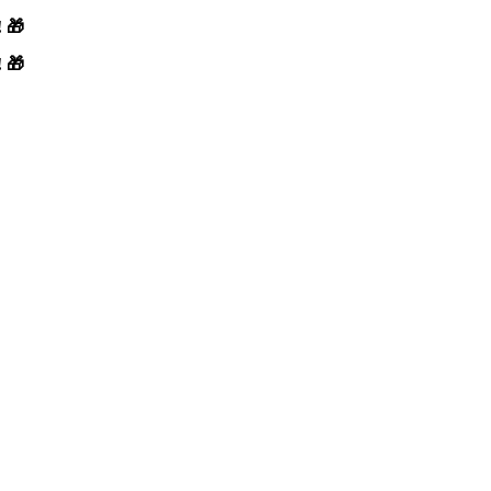
! 🎁
! 🎁