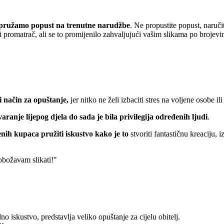
pružamo popust
na trenutne narudžbe
. Ne propustite popust, naruči
 promatrač, ali se to promijenilo zahvaljujući vašim slikama po brojevi
 način za opuštanje,
jer nitko ne želi izbaciti stres na voljene osobe ili
varanje lijepog djela do sada je bila privilegija određenih ljudi
.
nih kupaca pružiti iskustvo kako je to
stvoriti fantastičnu kreaciju, 
 obožavam slikati!"
o iskustvo, predstavlja veliko opuštanje za cijelu obitelj.