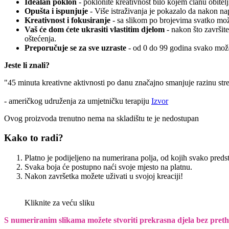
Idealan poklon
- poklonite kreativnost bilo kojem članu obitelj
Opušta i ispunjuje
- Više istraživanja je pokazalo da nakon n
Kreativnost i fokusiranje
- sa slikom po brojevima svatko može
Vaš će dom ćete ukrasiti vlastitim djelom
- nakon što završite
oštećenja.
Preporučuje se za sve uzraste
- od 0 do 99 godina svako može
Jeste li znali?
"45 minuta kreativne aktivnosti po danu značajno smanjuje razinu str
- američkog udruženja za umjetničku terapiju
Izvor
Ovog proizvoda trenutno nema na skladištu te je nedostupan
Kako to radi?
Platno je podijeljeno na numerirana polja, od kojih svako preds
Svaka boja će postupno naći svoje mjesto na platnu.
Nakon završetka možete uživati u svojoj kreaciji!
Kliknite za veću sliku
S numeriranim slikama možete stvoriti prekrasna djela bez pret