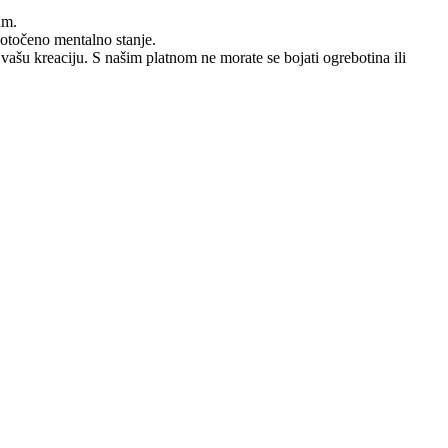
um.
dotočeno mentalno stanje.
 vašu kreaciju. S našim platnom ne morate se bojati ogrebotina ili