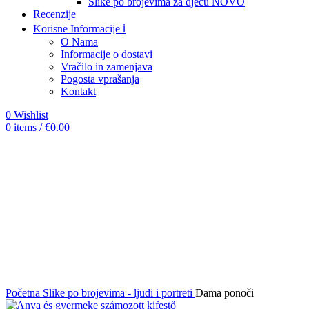
Slike po brojevima za djecu
NOVO
Recenzije
Korisne Informacije ℹ️
O Nama
Informacije o dostavi
Vračilo in zamenjava
Pogosta vprašanja
Kontakt
0
Wishlist
0
items
/
€
0.00
Sold out
Click to enlarge
Početna
Slike po brojevima - ljudi i portreti
Dama ponoči