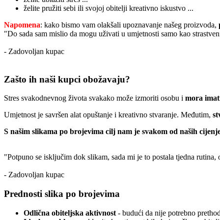
želite pružiti sebi ili svojoj obitelji kreativno iskustvo ...
Napomena
: kako bismo vam olakšali upoznavanje našeg proizvoda,
"Do sada sam mislio da mogu uživati u umjetnosti samo kao strastveni
- Zadovoljan kupac
Zašto ih naši kupci obožavaju?
Stres svakodnevnog života svakako može izmoriti osobu i
mora imati
Umjetnost je savršen alat opuštanje i kreativno stvaranje. Međutim,
st
S našim slikama po brojevima cilj nam je svakom od naših cijenje
"Potpuno se isključim dok slikam, sada mi je to postala tjedna rutina,
- Zadovoljan kupac
Prednosti slika po brojevima
Odlična obiteljska aktivnost
- budući da nije potrebno prethodn