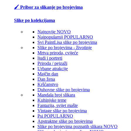
🖌️ Pribor za slikanje po brojevima
Slike po kolekcijama
Najnovije
NOVO
Najpopularnij
POPULARNO
Svi PaintLisa slike po brojevima
Slike po brojevima - životinje
Mrtva priroda, cvijeće
ljudi i portreti
Priroda / pejzaži
Urbane atrakcije
Majčin dan
Dan žena
Kršćanstvo
Duhovne slike po brojevima
Mandala broj slikara
Kuhinjske teme
Fantazija, svijet mašte
Vintage slike po brojevima
Psi
POPULARNO
Apstraktne slike po brojevima
Slike po brojevima poznatih slikara
NOVO