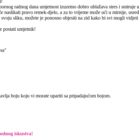
i!
apornog radnog dana umjetnost izuzetno dobro ublažava stres i smiruje 
 naslikati pravo remek-djelo, a za to vrijeme može ući u mirnije, usre
 svoju sliku, možete je ponosno objesiti na zid kako bi svi mogli vidjeti
 postati umjetnik!
esa"
tavlja boju koju vi morate upariti sa pripadajućom bojom.
hodnog iskustva!