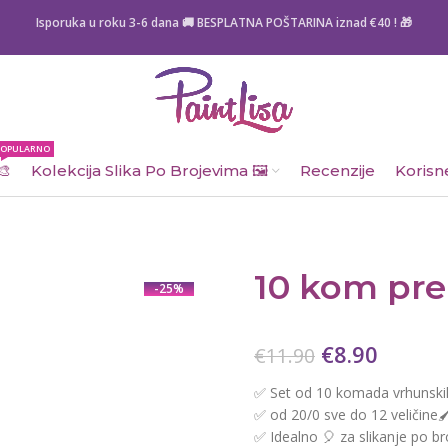
Isporuka u roku 3-6 dana 🚚 BESPLATNA POŠTARINA iznad
€40
! 🎁
POPULARNO
🎨
Kolekcija Slika Po Brojevima 🖼️
Recenzije
Korisne
10 kom pre
-25%
€
8.90
€
11.90
✅ Set od 10 komada vrhunskih 
✅ od 20/0 sve do 12 veličine🖌
✅ Idealno 🎈 za slikanje po br