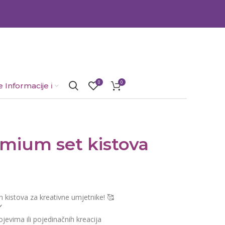
0
0
 Informacije ℹ️
mium set kistova
kistova za kreativne umjetnike! 🥰
️
ojevima ili pojedinačnih kreacija