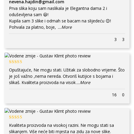
nevena.hajdin@gmail.com
Prva slika koju sam naslikala je Elegantna dama 2 i
oduševljena sam 😃!
Kupila sam 3 slike i odmah se bacam na slijedeću 😊!
Pohvala za platno, boje,
...More
3
3
Opuštajuće, Ne mogu stati. Užitak za slobodno vrijeme. Što
je još važno ,nema nereda. Otvoriš kutijice s bojama i
slikaš. Kvaliteta proizvoda na visok
...More
16
0
Kvaliteta proizvoda na visokoj razini. Ne mogu stati sa
slikanjem. Više neće biti mjesta na zidu za nove slike.