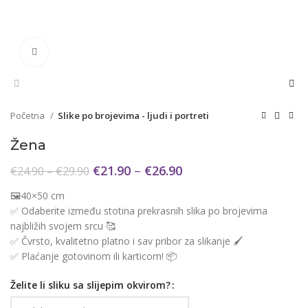
Click to enlarge
Početna
Slike po brojevima - ljudi i portreti
Žena
€
21.90
–
€
26.90
€
24.90
–
€
29.90
🖼️40×50 cm
✅ Odaberite između stotina prekrasnih slika po brojevima
najbližih svojem srcu 🥰
✅ Čvrsto, kvalitetno platno i sav pribor za slikanje 🖌️
✅ Plaćanje gotovinom ili karticom! 📦
Želite li sliku sa slijepim okvirom?