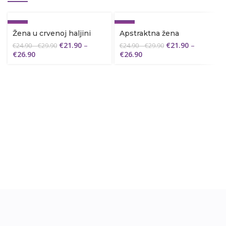
-12%
-12%
Žena u crvenoj haljini
Apstraktna žena
€
21.90
–
€
21.90
–
€
24.90
–
€
29.90
€
24.90
–
€
29.90
€
26.90
€
26.90