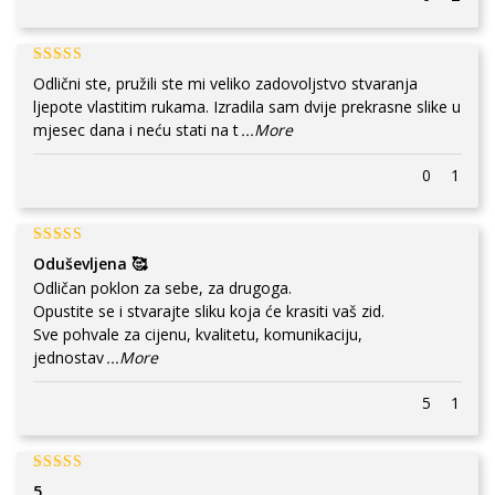
Odlični ste, pružili ste mi veliko zadovoljstvo stvaranja
ljepote vlastitim rukama. Izradila sam dvije prekrasne slike u
mjesec dana i neću stati na t
...More
0
1
Oduševljena 🥰
Odličan poklon za sebe, za drugoga.
Opustite se i stvarajte sliku koja će krasiti vaš zid.
Sve pohvale za cijenu, kvalitetu, komunikaciju,
jednostav
...More
5
1
5