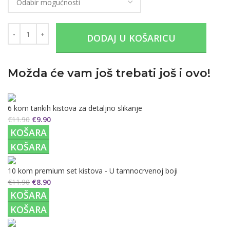
DODAJ U KOŠARICU
Možda će vam još trebati još i ovo!
6 kom tankih kistova za detaljno slikanje
€
11.90
€
9.90
KOŠARA
KOŠARA
10 kom premium set kistova - U tamnocrvenoj boji
€
11.90
€
8.90
KOŠARA
KOŠARA