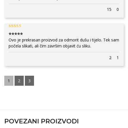
15
0
⭐⭐⭐⭐⭐
Ovo je prekrasan proizvod za odmorit dušu i tijelo. Tek sam
počela slikati, ali čim završim objavit ću sliku.
2
1
1
2
3
POVEZANI PROIZVODI