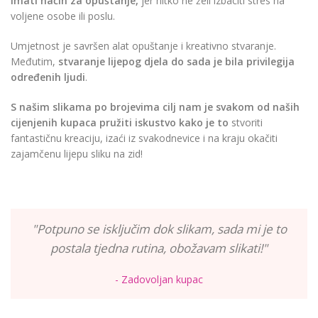
imati način za opuštanje,
jer nitko ne želi izbaciti stres na
voljene osobe ili poslu.
Umjetnost je savršen alat opuštanje i kreativno stvaranje.
Međutim,
stvaranje lijepog djela do sada je bila privilegija
određenih ljudi
.
S našim slikama po brojevima cilj nam je svakom od naših
cijenjenih kupaca pružiti iskustvo kako je to
stvoriti
fantastičnu kreaciju, izaći iz svakodnevice i na kraju okačiti
zajamčenu lijepu sliku na zid!
"Potpuno se isključim dok slikam, sada mi je to
postala tjedna rutina, obožavam slikati!"
- Zadovoljan kupac