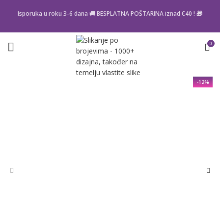
Isporuka u roku 3-6 dana 🚚 BESPLATNA POŠTARINA iznad
€40
! 🎁
0
-12%