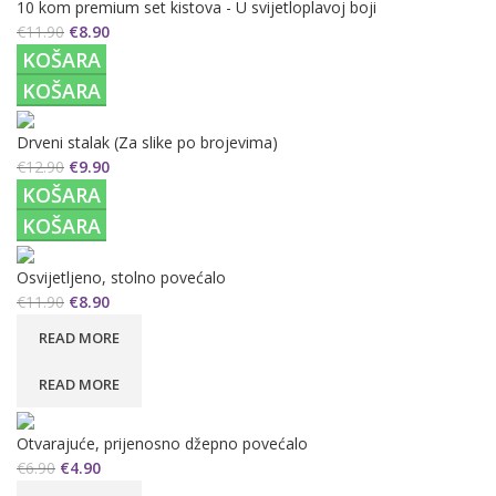
10 kom premium set kistova - U svijetloplavoj boji
€
11.90
€
8.90
KOŠARA
KOŠARA
Drveni stalak (Za slike po brojevima)
€
12.90
€
9.90
KOŠARA
KOŠARA
Osvijetljeno, stolno povećalo
€
11.90
€
8.90
READ MORE
READ MORE
Otvarajuće, prijenosno džepno povećalo
€
6.90
€
4.90