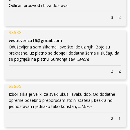
Odličan proizvod i brza dostava.
3
2
vesticverica16@gmail.com
Oduševljena sam slikama i sve što ide uz njih. Boje su
prekrasne, uz platno se dobije i dodatna šema u slučaju da
se pogriješi na platnu. Suradnja sav
...More
2
2
Izbor slika je velik, za svaki ukus i svaku dob. Od dodatne
opreme posebno preporučam stolni štafelaj, beskrajno
jednostavan i jednako tako koristan,
...More
2
1