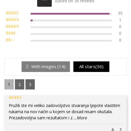
Based on 36 reviews
35
1
0
0
0
With images (
14
)
All stars(
36
)
1
2
3
Pružili ste mi veliko zadovoljstvo stvaranja ljepote vlastitim
rukama na nov način u kojem se dosad nisam okušala.
Prezadovoljna sam rezultatom i z
...More
6
2