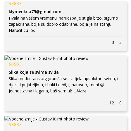
klymenkoa75@gmail.com
Hvala na vašem vremenu. narudžba je stigla brzo, sigurno
zapakirana. boje su dobro odabrane, boja je na stanju.
Naručit ću još
3
3
Slika koja se svima sviđa
Slika mediteranskog gradića se svidjela apsolutno svima, i
djeci, i prijateljima, i baki i dedi, i, naravno, meni 😊.
Jednostavna i lagana, baš sam už
...More
12
0