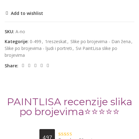
Add to wishlist
SKU:
A-no
Kategorije:
0-499
,
1reszeskat
,
Slike po brojevima - Dan žena
,
Slike po brojevima - ljudi i portreti
,
Svi PaintLisa slike po
brojevima
Share:
PAINTLISA recenzije slika
po brojevima⭐️⭐️⭐️⭐️⭐️
4.97