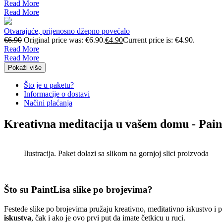
Read More
Read More
Otvarajuće, prijenosno džepno povećalo
€
6.90
Original price was: €6.90.
€
4.90
Current price is: €4.90.
Read More
Read More
Pokaži više
Što je u paketu?
Informacije o dostavi
Načini plaćanja
Kreativna meditacija u vašem domu - Pain
Ilustracija. Paket dolazi sa slikom na gornjoj slici proizvoda
Što su PaintLisa slike po brojevima?
Festede slike po brojevima pružaju kreativno, meditativno iskustvo i
iskustva
, čak i ako je ovo prvi put da imate četkicu u ruci.