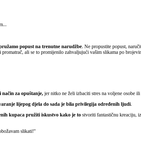
m...
pružamo popust
na trenutne narudžbe
. Ne propustite popust, naruči
 promatrač, ali se to promijenilo zahvaljujući vašim slikama po brojevi
 način za opuštanje,
jer nitko ne želi izbaciti stres na voljene osobe ili
varanje lijepog djela do sada je bila privilegija određenih ljudi
.
nih kupaca pružiti iskustvo kako je to
stvoriti fantastičnu kreaciju, 
 obožavam slikati!"