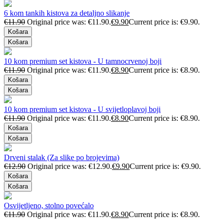
6 kom tankih kistova za detaljno slikanje
€
11.90
Original price was: €11.90.
€
9.90
Current price is: €9.90.
Košara
Košara
10 kom premium set kistova - U tamnocrvenoj boji
€
11.90
Original price was: €11.90.
€
8.90
Current price is: €8.90.
Košara
Košara
10 kom premium set kistova - U svijetloplavoj boji
€
11.90
Original price was: €11.90.
€
8.90
Current price is: €8.90.
Košara
Košara
Drveni stalak (Za slike po brojevima)
€
12.90
Original price was: €12.90.
€
9.90
Current price is: €9.90.
Košara
Košara
Osvijetljeno, stolno povećalo
€
11.90
Original price was: €11.90.
€
8.90
Current price is: €8.90.