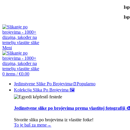
Is
Is
Meni
0
items
/
€
0.00
Jedinstvene Slike Po Brojevima🎨
Popularno
Kolekcija Slika Po Brojevima 🖼️
Jedinstvene slike po brojevima prema vlastitoj fotografiji 
Stvorite sliku po brojevima iz vlastite fotke!
To je baš za mene→