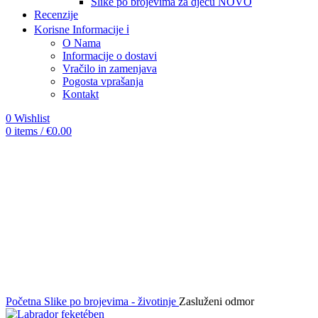
Slike po brojevima za djecu
NOVO
Recenzije
Korisne Informacije ℹ️
O Nama
Informacije o dostavi
Vračilo in zamenjava
Pogosta vprašanja
Kontakt
0
Wishlist
0
items
/
€
0.00
-12%
Click to enlarge
Početna
Slike po brojevima - životinje
Zasluženi odmor