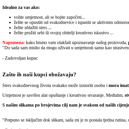
Idealno za vas ako:
volite umjetnost, ali se bojite započeti...
želite se opustiti od svakodnevice i ispuniti se aktivnim odmoro
želite ublažiti stres ...
želite pružiti sebi ili svojoj obitelji kreativno iskustvo ...
Napomena
: kako bismo vam olakšali upoznavanje našeg proizvoda,
"Do sada sam mislio da mogu uživati u umjetnosti samo kao strastveni
- Zadovoljan kupac
Zašto ih naši kupci obožavaju?
Stres svakodnevnog života svakako može izmoriti osobu i
mora imati
Umjetnost je savršen alat opuštanje i kreativno stvaranje. Međutim,
st
S našim slikama po brojevima cilj nam je svakom od naših cijenje
"Potpuno se isključim dok slikam, sada mi je to postala tjedna rutina,