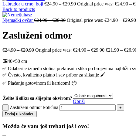
Labrador u crnoj boji
€
24.90
–
€
29.90
Original price was: €24.90 – €
Back to products
Njemački ovčar
€
24.90
–
€
29.90
Original price was: €24.90 – €29.90
Zasluženi odmor
€
24.90
–
€
29.90
Original price was: €24.90 – €29.90.
€
21.90
–
€
26.9
🖼️40×50 cm
✅ Odaberite između stotina prekrasnih slika po brojevima najbližih s
✅ Čvrsto, kvalitetno platno i sav pribor za slikanje 🖌️
✅ Plaćanje gotovinom ili karticom! 📦
Želite li sliku sa slijepim okvirom?
Obriši
Zasluženi odmor količina
Dodaj u košaricu
Možda će vam još trebati još i ovo!