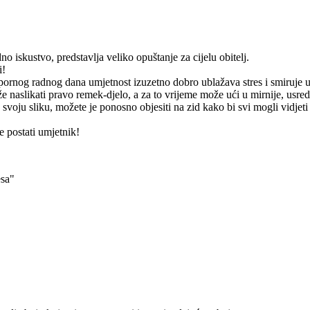
o iskustvo, predstavlja veliko opuštanje za cijelu obitelj.
i!
apornog radnog dana umjetnost izuzetno dobro ublažava stres i smiruje 
 naslikati pravo remek-djelo, a za to vrijeme može ući u mirnije, usre
 svoju sliku, možete je ponosno objesiti na zid kako bi svi mogli vidjeti
 postati umjetnik!
esa"