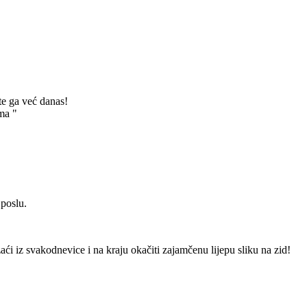
te ga već danas!
ma "
 poslu.
izaći iz svakodnevice i na kraju okačiti zajamčenu lijepu sliku na zid!