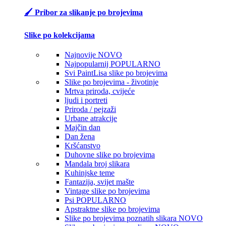
🖌️ Pribor za slikanje po brojevima
Slike po kolekcijama
Najnovije
NOVO
Najpopularnij
POPULARNO
Svi PaintLisa slike po brojevima
Slike po brojevima - životinje
Mrtva priroda, cvijeće
ljudi i portreti
Priroda / pejzaži
Urbane atrakcije
Majčin dan
Dan žena
Kršćanstvo
Duhovne slike po brojevima
Mandala broj slikara
Kuhinjske teme
Fantazija, svijet mašte
Vintage slike po brojevima
Psi
POPULARNO
Apstraktne slike po brojevima
Slike po brojevima poznatih slikara
NOVO