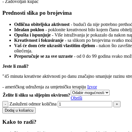
- Zadovoljan kupac
Prednosti slika po brojevima
Odlična obiteljska aktivnost
- budući da nije potrebno prethodn
Idealan poklon
- poklonite kreativnost bilo kojem članu obitelj
Opušta i ispunjuje
- Više istraživanja je pokazalo da nakon n
Kreativnost i fokusiranje
- sa slikom po brojevima svatko može
Vaš će dom ćete ukrasiti vlastitim djelom
- nakon što završite
oštećenja.
Preporučuje se za sve uzraste
- od 0 do 99 godina svako može
Jeste li znali?
"45 minuta kreativne aktivnosti po danu značajno smanjuje razinu str
- američkog udruženja za umjetničku terapiju
Izvor
Želite li sliku sa slijepim okvirom?
Obriši
Zasluženi odmor količina
Dodaj u košaricu
Kako to radi?