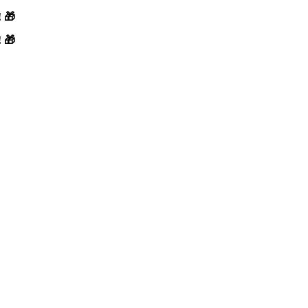
! 🎁
! 🎁