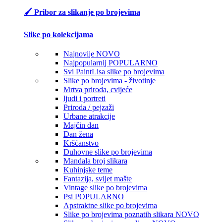
🖌️ Pribor za slikanje po brojevima
Slike po kolekcijama
Najnovije
NOVO
Najpopularnij
POPULARNO
Svi PaintLisa slike po brojevima
Slike po brojevima - životinje
Mrtva priroda, cvijeće
ljudi i portreti
Priroda / pejzaži
Urbane atrakcije
Majčin dan
Dan žena
Kršćanstvo
Duhovne slike po brojevima
Mandala broj slikara
Kuhinjske teme
Fantazija, svijet mašte
Vintage slike po brojevima
Psi
POPULARNO
Apstraktne slike po brojevima
Slike po brojevima poznatih slikara
NOVO