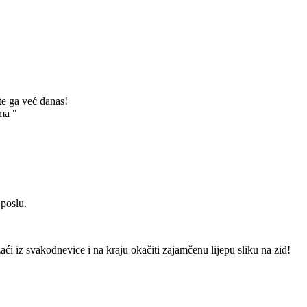
te ga već danas!
ma "
 poslu.
izaći iz svakodnevice i na kraju okačiti zajamčenu lijepu sliku na zid!