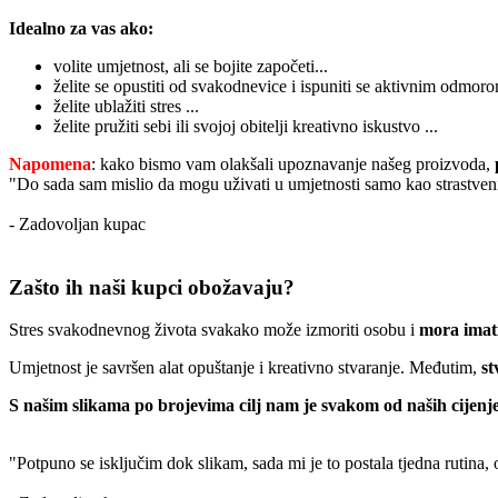
Idealno za vas ako:
volite umjetnost, ali se bojite započeti...
želite se opustiti od svakodnevice i ispuniti se aktivnim odmoro
želite ublažiti stres ...
želite pružiti sebi ili svojoj obitelji kreativno iskustvo ...
Napomena
: kako bismo vam olakšali upoznavanje našeg proizvoda,
"Do sada sam mislio da mogu uživati u umjetnosti samo kao strastveni
- Zadovoljan kupac
Zašto ih naši kupci obožavaju?
Stres svakodnevnog života svakako može izmoriti osobu i
mora imati
Umjetnost je savršen alat opuštanje i kreativno stvaranje. Međutim,
st
S našim slikama po brojevima cilj nam je svakom od naših cijenje
"Potpuno se isključim dok slikam, sada mi je to postala tjedna rutina,