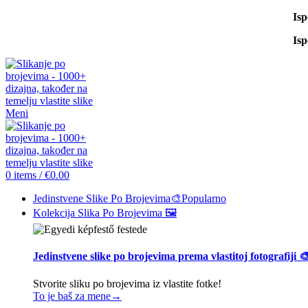
Is
Is
Meni
0
items
/
€
0.00
Jedinstvene Slike Po Brojevima🎨
Popularno
Kolekcija Slika Po Brojevima 🖼️
Jedinstvene slike po brojevima prema vlastitoj fotografiji 
Stvorite sliku po brojevima iz vlastite fotke!
To je baš za mene→