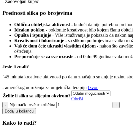
- Zadovoljan kupac
Prednosti slika po brojevima
Odlična obiteljska aktivnost
- budući da nije potrebno prethodn
Idealan poklon
- poklonite kreativnost bilo kojem članu obitelj
Opušta i ispunjuje
- Više istraživanja je pokazalo da nakon n
Kreativnost i fokusiranje
- sa slikom po brojevima svatko može
Vaš će dom ćete ukrasiti vlastitim djelom
- nakon što završite
oštećenja.
Preporučuje se za sve uzraste
- od 0 do 99 godina svako može
Jeste li znali?
"45 minuta kreativne aktivnosti po danu značajno smanjuje razinu str
- američkog udruženja za umjetničku terapiju
Izvor
Želite li sliku sa slijepim okvirom?
Obriši
Njemački ovčar količina
Dodaj u košaricu
Kako to radi?