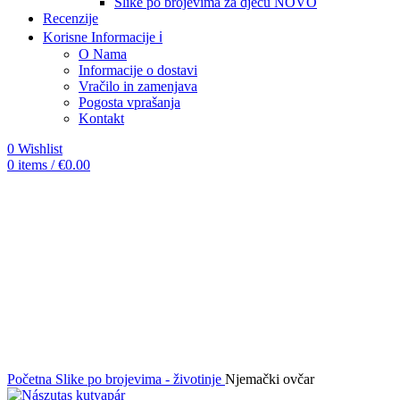
Slike po brojevima za djecu
NOVO
Recenzije
Korisne Informacije ℹ️
O Nama
Informacije o dostavi
Vračilo in zamenjava
Pogosta vprašanja
Kontakt
0
Wishlist
0
items
/
€
0.00
-12%
Click to enlarge
Početna
Slike po brojevima - životinje
Njemački ovčar