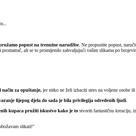
m...
pružamo popust
na trenutne narudžbe
. Ne propustite popust, naruči
 promatrač, ali se to promijenilo zahvaljujući vašim slikama po brojevi
 način za opuštanje,
jer nitko ne želi izbaciti stres na voljene osobe ili
varanje lijepog djela do sada je bila privilegija određenih ljudi
.
nih kupaca pružiti iskustvo kako je to
stvoriti fantastičnu kreaciju, 
 obožavam slikati!"