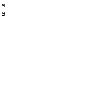
! 🎁
! 🎁