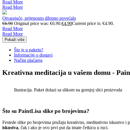
Read More
Read More
Otvarajuće, prijenosno džepno povećalo
€
6.90
Original price was: €6.90.
€
4.90
Current price is: €4.90.
Read More
Read More
Pokaži više
Što je u paketu?
Informacije o dostavi
Načini plaćanja
Kreativna meditacija u vašem domu - Pain
Ilustracija. Paket dolazi sa slikom na gornjoj slici proizvoda
Što su PaintLisa slike po brojevima?
Festede slike po brojevima pružaju kreativno, meditativno iskustvo i
iskustva
, čak i ako je ovo prvi put da imate četkicu u ruci.