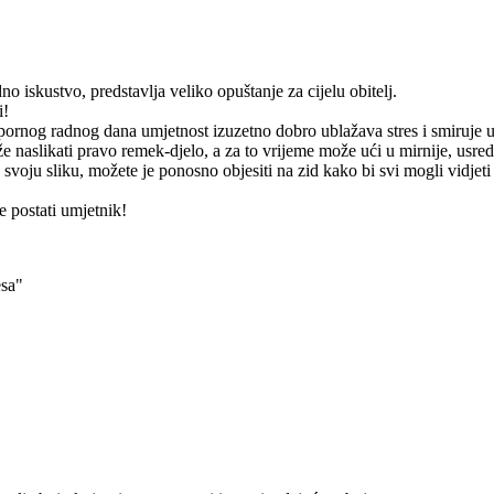
o iskustvo, predstavlja veliko opuštanje za cijelu obitelj.
i!
apornog radnog dana umjetnost izuzetno dobro ublažava stres i smiruje 
 naslikati pravo remek-djelo, a za to vrijeme može ući u mirnije, usre
 svoju sliku, možete je ponosno objesiti na zid kako bi svi mogli vidjeti
 postati umjetnik!
esa"