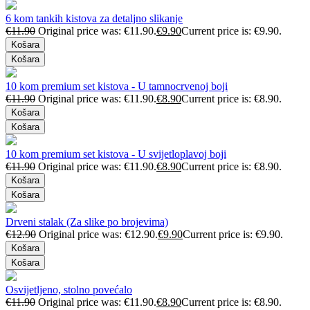
6 kom tankih kistova za detaljno slikanje
€
11.90
Original price was: €11.90.
€
9.90
Current price is: €9.90.
Košara
Košara
10 kom premium set kistova - U tamnocrvenoj boji
€
11.90
Original price was: €11.90.
€
8.90
Current price is: €8.90.
Košara
Košara
10 kom premium set kistova - U svijetloplavoj boji
€
11.90
Original price was: €11.90.
€
8.90
Current price is: €8.90.
Košara
Košara
Drveni stalak (Za slike po brojevima)
€
12.90
Original price was: €12.90.
€
9.90
Current price is: €9.90.
Košara
Košara
Osvijetljeno, stolno povećalo
€
11.90
Original price was: €11.90.
€
8.90
Current price is: €8.90.