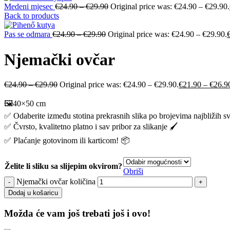
Medeni mjesec
€
24.90
–
€
29.90
Original price was: €24.90 – €29.90.
Back to products
Pas se odmara
€
24.90
–
€
29.90
Original price was: €24.90 – €29.90.
Njemački ovčar
€
24.90
–
€
29.90
Original price was: €24.90 – €29.90.
€
21.90
–
€
26.9
🖼️40×50 cm
✅ Odaberite između stotina prekrasnih slika po brojevima najbližih s
✅ Čvrsto, kvalitetno platno i sav pribor za slikanje 🖌️
✅ Plaćanje gotovinom ili karticom! 📦
Želite li sliku sa slijepim okvirom?
Obriši
Njemački ovčar količina
Dodaj u košaricu
Možda će vam još trebati još i ovo!