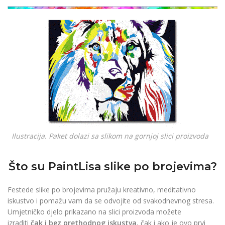
džepno povećalo
READ
€
6.90
€
4.90
MORE
READ MORE
Ilustracija. Paket dolazi sa slikom na gornjoj slici proizvoda
Što su PaintLisa slike po brojevima?
Festede slike po brojevima pružaju kreativno, meditativno
iskustvo i pomažu vam da se odvojite od svakodnevnog stresa.
Umjetničko djelo prikazano na slici proizvoda možete
izraditi
čak i bez prethodnog iskustva
, čak i ako je ovo prvi