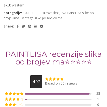
SKU:
western
Kategorije:
1000-1999
,
1reszeskat
,
Svi PaintLisa slike po
brojevima
,
Vintage slike po brojevima
Share:
PAINTLISA recenzije slika
po brojevima⭐️⭐️⭐️⭐️⭐️
4.97
Based on 36 reviews
35
1
0