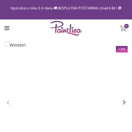
Isporuka u roku 3-6 dana 🚚 BESPLATNA POŠTARINA iznad
€40
! 🎁
0
-12%