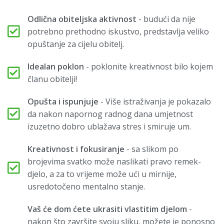
Odlična obiteljska aktivnost
- budući da nije
potrebno prethodno iskustvo, predstavlja veliko
opuštanje za cijelu obitelj.
Idealan poklon
- poklonite kreativnost bilo kojem
članu obitelji!
Opušta i ispunjuje
- Više istraživanja je pokazalo
da nakon napornog radnog dana umjetnost
izuzetno dobro ublažava stres i smiruje um.
Kreativnost i fokusiranje
- sa slikom po
brojevima svatko može naslikati pravo remek-
djelo, a za to vrijeme može ući u mirnije,
usredotočeno mentalno stanje.
Vaš će dom ćete ukrasiti vlastitim djelom
-
nakon što završite svoju sliku, možete je ponosno