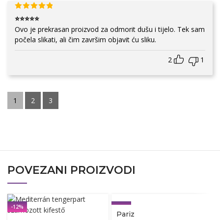
⭐⭐⭐⭐⭐
Ovo je prekrasan proizvod za odmorit dušu i tijelo. Tek sam
počela slikati, ali čim završim objavit ću sliku.
2
1
1
2
3
POVEZANI PROIZVODI
-12%
-12%
Pariz