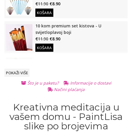
€
11.90
€
8.90
KOŠARA
10 kom premium set kistova - U
svijetloplavoj boji
€
11.90
€
8.90
KOŠARA
Drveni stalak (Za slike po brojevima)
€
12.90
€
9.90
POKAŽI VIŠE
KOŠARA
Što je u paketu?
Informacije o dostavi
Načini plaćanja
Osvijetljeno, stolno povećalo
€
11.90
€
8.90
READ
Kreativna meditacija u
MORE
READ MORE
vašem domu - PaintLisa
slike po brojevima
Otvarajuće, prijenosno