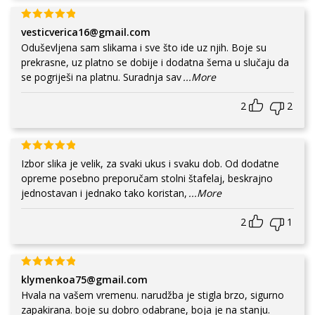
vesticverica16@gmail.com
Oduševljena sam slikama i sve što ide uz njih. Boje su
prekrasne, uz platno se dobije i dodatna šema u slučaju da
se pogriješi na platnu. Suradnja sav
...More
2
2
Izbor slika je velik, za svaki ukus i svaku dob. Od dodatne
opreme posebno preporučam stolni štafelaj, beskrajno
jednostavan i jednako tako koristan,
...More
2
1
klymenkoa75@gmail.com
Hvala na vašem vremenu. narudžba je stigla brzo, sigurno
zapakirana. boje su dobro odabrane, boja je na stanju.