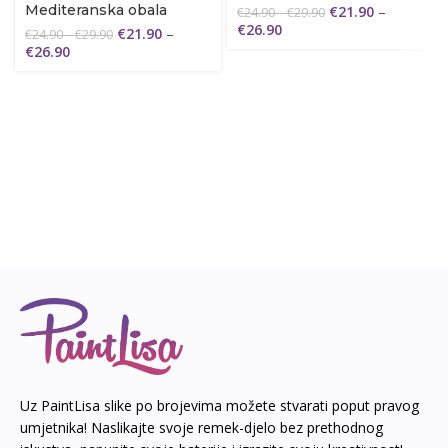
Mediteranska obala
€
21.90
–
€
24.90
–
€
29.90
€
26.90
€
21.90
–
€
24.90
–
€
29.90
€
26.90
Uz PaintLisa slike po brojevima možete stvarati poput pravog
umjetnika! Naslikajte svoje remek-djelo bez prethodnog