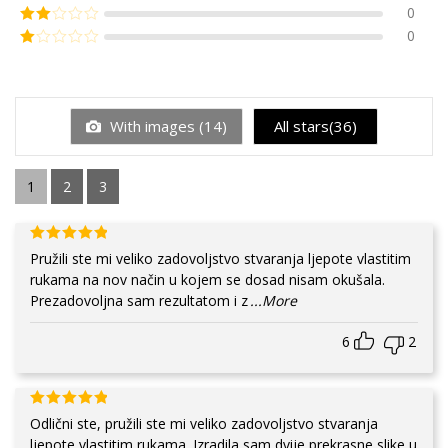
0
0
With images (
14
)
All stars(
36
)
1
2
3
Pružili ste mi veliko zadovoljstvo stvaranja ljepote vlastitim
rukama na nov način u kojem se dosad nisam okušala.
Prezadovoljna sam rezultatom i z
...More
6
2
Odlični ste, pružili ste mi veliko zadovoljstvo stvaranja
ljepote vlastitim rukama. Izradila sam dvije prekrasne slike u