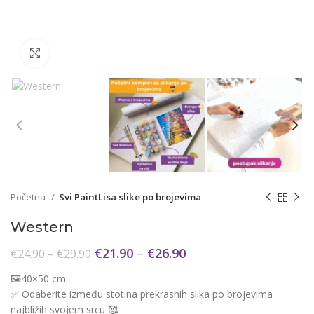
Click to enlarge
Početna
Svi PaintLisa slike po brojevima
Western
€
21.90
–
€
26.90
€
24.90
–
€
29.90
🖼️40×50 cm
✅ Odaberite između stotina prekrasnih slika po brojevima
najbližih svojem srcu 🥰