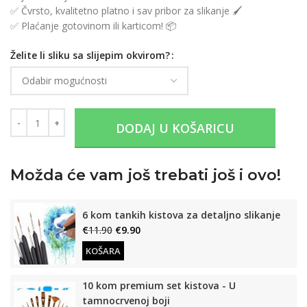
✅ Čvrsto, kvalitetno platno i sav pribor za slikanje 🖌️
✅ Plaćanje gotovinom ili karticom! 📦
Želite li sliku sa slijepim okvirom?
DODAJ U KOŠARICU
Možda će vam još trebati još i ovo!
6 kom tankih kistova za detaljno slikanje
€
11.90
€
9.90
KOŠARA
10 kom premium set kistova - U
tamnocrvenoj boji