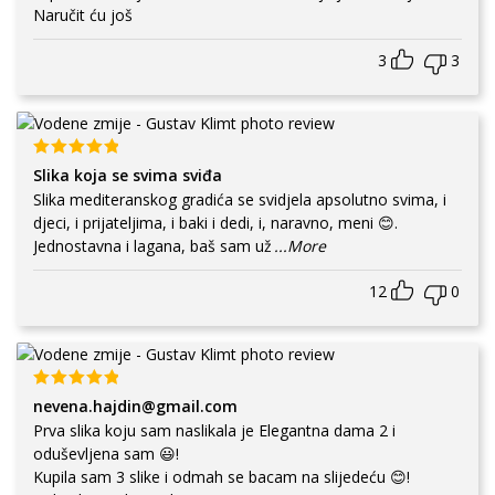
Naručit ću još
3
3
Slika koja se svima sviđa
Slika mediteranskog gradića se svidjela apsolutno svima, i
djeci, i prijateljima, i baki i dedi, i, naravno, meni 😊.
Jednostavna i lagana, baš sam už
...More
12
0
nevena.hajdin@gmail.com
Prva slika koju sam naslikala je Elegantna dama 2 i
oduševljena sam 😃!
Kupila sam 3 slike i odmah se bacam na slijedeću 😊!