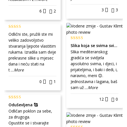
3
3
6
2
Odlični ste, pružili ste mi
veliko zadovoljstvo
Slika koja se svima sviđa
stvaranja ljepote vlastitim
Slika mediteranskog
rukama. Izradila sam dvije
gradića se svidjela
prekrasne slike u mjesec
apsolutno svima, i djeci, i
dana i neću stati na
prijateljima, i baki i dedi, i,
t
...More
naravno, meni 😊.
0
1
Jednostavna i lagana, baš
sam už
...More
12
0
Oduševljena 🥰
Odličan poklon za sebe,
za drugoga.
Opustite se i stvarajte