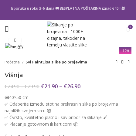
Isporuka u roku 3-6 dana 🚚 BESPLATNA POŠTARINA iznad
€40
! 🎁
0
Click to enlarge
-12%
Početna
Svi PaintLisa slike po brojevima
Višnja
€
21.90
–
€
26.90
€
24.90
–
€
29.90
🖼️40×50 cm
✅ Odaberite između stotina prekrasnih slika po brojevima
najbližih svojem srcu 🥰
✅ Čvrsto, kvalitetno platno i sav pribor za slikanje 🖌️
✅ Plaćanje gotovinom ili karticom! 📦