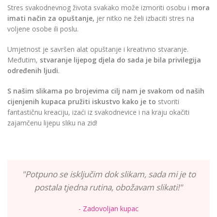
Stres svakodnevnog života svakako može izmoriti osobu i
mora
imati način za opuštanje,
jer nitko ne želi izbaciti stres na
voljene osobe ili poslu.
Umjetnost je savršen alat opuštanje i kreativno stvaranje.
Međutim,
stvaranje lijepog djela do sada je bila privilegija
određenih ljudi
.
S našim slikama po brojevima cilj nam je svakom od naših
cijenjenih kupaca pružiti iskustvo kako je to
stvoriti
fantastičnu kreaciju, izaći iz svakodnevice i na kraju okačiti
zajamčenu lijepu sliku na zid!
"Potpuno se isključim dok slikam, sada mi je to
postala tjedna rutina, obožavam slikati!"
- Zadovoljan kupac