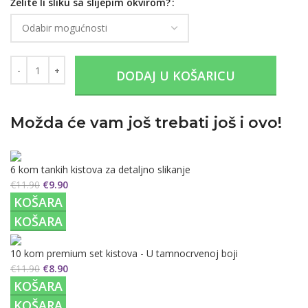
Želite li sliku sa slijepim okvirom?
DODAJ U KOŠARICU
Možda će vam još trebati još i ovo!
6 kom tankih kistova za detaljno slikanje
€
11.90
€
9.90
KOŠARA
KOŠARA
10 kom premium set kistova - U tamnocrvenoj boji
€
11.90
€
8.90
KOŠARA
KOŠARA