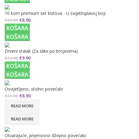
10 kom premium set kistova - U svijetloplavoj boji
€
11.90
€
8.90
KOŠARA
KOŠARA
Drveni stalak (Za slike po brojevima)
€
12.90
€
9.90
KOŠARA
KOŠARA
Osvijetljeno, stolno povećalo
€
11.90
€
8.90
READ MORE
READ MORE
Otvarajuće, prijenosno džepno povećalo