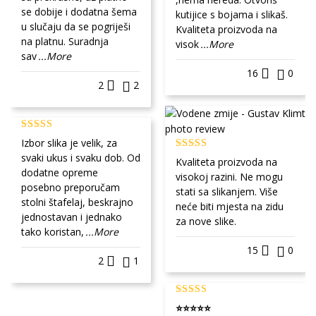
se dobije i dodatna šema
kutijice s bojama i slikaš.
u slučaju da se pogriješi
Kvaliteta proizvoda na
na platnu. Suradnja
visok
...More
sav
...More
16
0
2
2
Izbor slika je velik, za
svaki ukus i svaku dob. Od
Kvaliteta proizvoda na
dodatne opreme
visokoj razini. Ne mogu
posebno preporučam
stati sa slikanjem. Više
stolni štafelaj, beskrajno
neće biti mjesta na zidu
jednostavan i jednako
za nove slike.
tako koristan,
...More
15
0
2
1
⭐⭐⭐⭐⭐