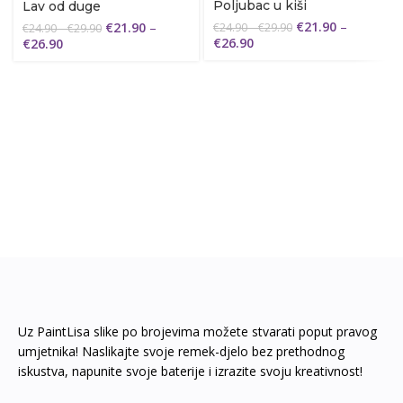
Poljubac u kiši
Lav od duge
€
21.90
–
€
21.90
–
€
24.90
–
€
29.90
€
24.90
–
€
29.90
€
26.90
€
26.90
Uz PaintLisa slike po brojevima možete stvarati poput pravog
umjetnika! Naslikajte svoje remek-djelo bez prethodnog
iskustva, napunite svoje baterije i izrazite svoju kreativnost!