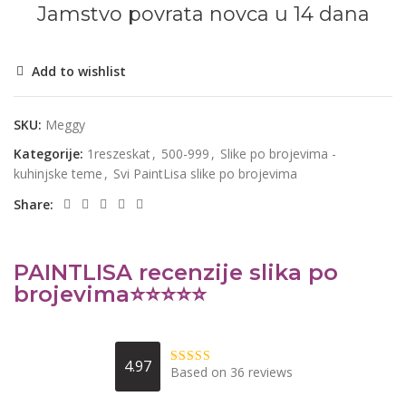
Jamstvo povrata novca u 14 dana
Add to wishlist
SKU:
Meggy
Kategorije:
1reszeskat
,
500-999
,
Slike po brojevima -
kuhinjske teme
,
Svi PaintLisa slike po brojevima
Share:
PAINTLISA recenzije slika po
brojevima⭐️⭐️⭐️⭐️⭐️
4.97
Based on 36 reviews