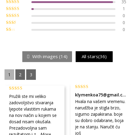
35
1
0
0
0
With images (
14
)
All stars(
36
)
1
2
3
klymenkoa75@gmail.com
Pružili ste mi veliko
Hvala na vašem vremenu.
zadovoljstvo stvaranja
narudžba je stigla brzo,
ljepote vlastitim rukama
sigurno zapakirana. boje
na nov način u kojem se
su dobro odabrane, boja
dosad nisam okušala.
je na stanju. Naručit ću
Prezadovoljna sam
još
rezultatom i z
...More