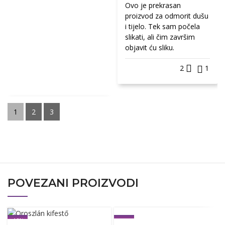
Ovo je prekrasan
proizvod za odmorit dušu
i tijelo. Tek sam počela
slikati, ali čim završim
objavit ću sliku.
2
1
1
2
3
POVEZANI PROIZVODI
-12%
-12%