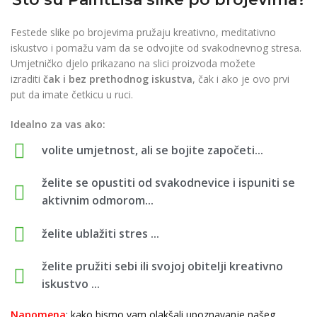
Festede slike po brojevima pružaju kreativno, meditativno
iskustvo i pomažu vam da se odvojite od svakodnevnog stresa.
Umjetničko djelo prikazano na slici proizvoda možete
izraditi
čak i bez prethodnog iskustva
, čak i ako je ovo prvi
put da imate četkicu u ruci.
Idealno za vas ako:
volite umjetnost, ali se bojite započeti...
želite se opustiti od svakodnevice i ispuniti se
aktivnim odmorom...
želite ublažiti stres ...
želite pružiti sebi ili svojoj obitelji kreativno
iskustvo ...
Napomena
: kako bismo vam olakšali upoznavanje našeg