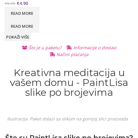
€
6.90
€
4.90
READ MORE
READ MORE
POKAŽI VIŠE
Što je u paketu?
Informacije o dostavi
Načini plaćanja
Kreativna meditacija u
vašem domu - PaintLisa
slike po brojevima
Ilustracija. Paket dolazi sa slikom na gornjoj slici proizvoda
Što su PaintLisa slike po brojevima?