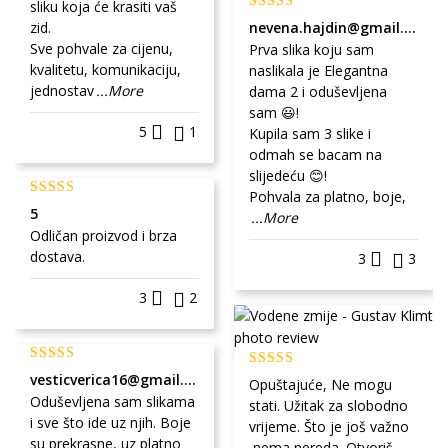
sliku koja će krasiti vaš
zid.
nevena.hajdin@gmail.com
Sve pohvale za cijenu,
Prva slika koju sam
kvalitetu, komunikaciju,
naslikala je Elegantna
jednostav
...More
dama 2 i oduševljena
sam 😃!
5
1
Kupila sam 3 slike i
odmah se bacam na
slijedeću 😊!
Pohvala za platno, boje,
5
...More
Odličan proizvod i brza
dostava.
3
3
3
2
vesticverica16@gmail.com
Opuštajuće, Ne mogu
Oduševljena sam slikama
stati. Užitak za slobodno
i sve što ide uz njih. Boje
vrijeme. Što je još važno
su prekrasne, uz platno
,nema nereda. Otvoriš