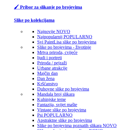
🖌️ Pribor za slikanje po brojevima
Slike po kolekcijama
Najnovije
NOVO
Najpopularnij
POPULARNO
Svi PaintLisa slike po brojevima
Slike po brojevima - životinje
Mrtva priroda, cvijeće
ljudi i portreti
Priroda / pejzaži
Urbane atrakcije
Majčin dan
Dan žena
Kršćanstvo
Duhovne slike po brojevima
Mandala broj slikara
Kuhinjske teme
Fantazija, svijet mašte
Vintage slike po brojevima
Psi
POPULARNO
Apstraktne slike po brojevima
Slike po brojevima poznatih slikara
NOVO