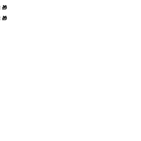
! 🎁
! 🎁