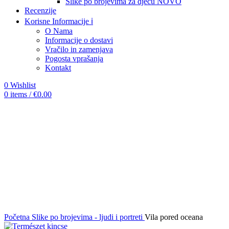
Slike po brojevima za djecu
NOVO
Recenzije
Korisne Informacije ℹ️
O Nama
Informacije o dostavi
Vračilo in zamenjava
Pogosta vprašanja
Kontakt
0
Wishlist
0
items
/
€
0.00
-12%
Click to enlarge
Početna
Slike po brojevima - ljudi i portreti
Vila pored oceana