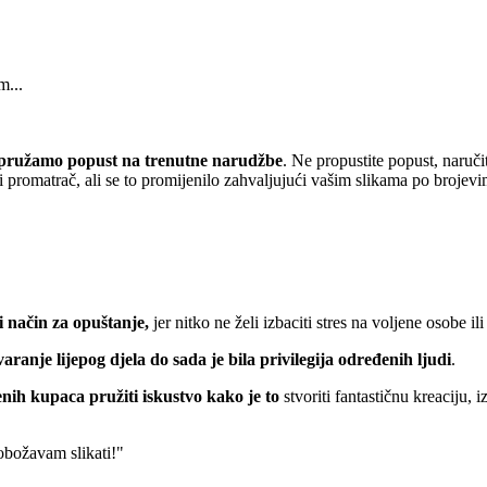
m...
pružamo popust
na trenutne narudžbe
. Ne propustite popust, naruči
 promatrač, ali se to promijenilo zahvaljujući vašim slikama po brojevi
 način za opuštanje,
jer nitko ne želi izbaciti stres na voljene osobe ili
varanje lijepog djela do sada je bila privilegija određenih ljudi
.
nih kupaca pružiti iskustvo kako je to
stvoriti fantastičnu kreaciju, 
 obožavam slikati!"