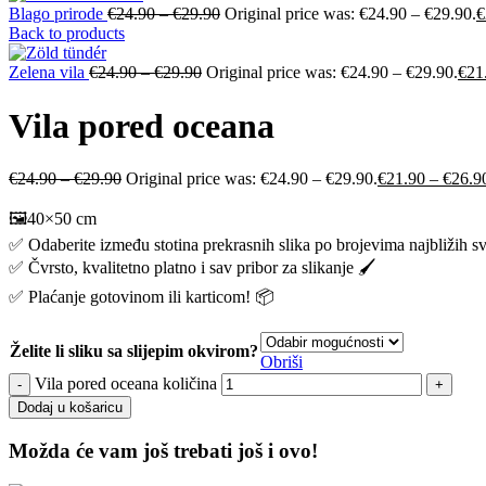
Blago prirode
€
24.90
–
€
29.90
Original price was: €24.90 – €29.90.
€
Back to products
Zelena vila
€
24.90
–
€
29.90
Original price was: €24.90 – €29.90.
€
21
Vila pored oceana
€
24.90
–
€
29.90
Original price was: €24.90 – €29.90.
€
21.90
–
€
26.9
🖼️40×50 cm
✅ Odaberite između stotina prekrasnih slika po brojevima najbližih s
✅ Čvrsto, kvalitetno platno i sav pribor za slikanje 🖌️
✅ Plaćanje gotovinom ili karticom! 📦
Želite li sliku sa slijepim okvirom?
Obriši
Vila pored oceana količina
Dodaj u košaricu
Možda će vam još trebati još i ovo!