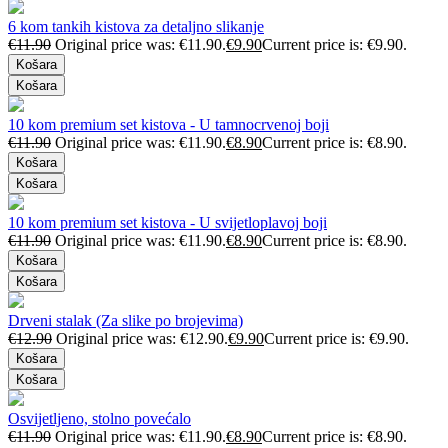
6 kom tankih kistova za detaljno slikanje
€
11.90
Original price was: €11.90.
€
9.90
Current price is: €9.90.
Košara
Košara
10 kom premium set kistova - U tamnocrvenoj boji
€
11.90
Original price was: €11.90.
€
8.90
Current price is: €8.90.
Košara
Košara
10 kom premium set kistova - U svijetloplavoj boji
€
11.90
Original price was: €11.90.
€
8.90
Current price is: €8.90.
Košara
Košara
Drveni stalak (Za slike po brojevima)
€
12.90
Original price was: €12.90.
€
9.90
Current price is: €9.90.
Košara
Košara
Osvijetljeno, stolno povećalo
€
11.90
Original price was: €11.90.
€
8.90
Current price is: €8.90.