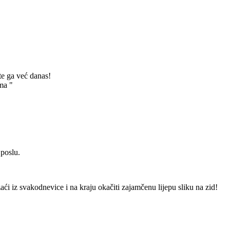
te ga već danas!
ma "
 poslu.
izaći iz svakodnevice i na kraju okačiti zajamčenu lijepu sliku na zid!