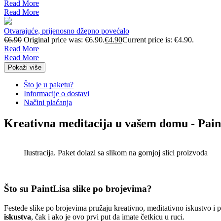
Read More
Read More
Otvarajuće, prijenosno džepno povećalo
€
6.90
Original price was: €6.90.
€
4.90
Current price is: €4.90.
Read More
Read More
Pokaži više
Što je u paketu?
Informacije o dostavi
Načini plaćanja
Kreativna meditacija u vašem domu - Pain
Ilustracija. Paket dolazi sa slikom na gornjoj slici proizvoda
Što su PaintLisa slike po brojevima?
Festede slike po brojevima pružaju kreativno, meditativno iskustvo i
iskustva
, čak i ako je ovo prvi put da imate četkicu u ruci.