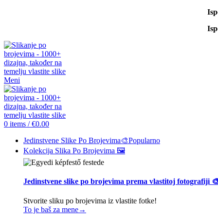
Is
Is
Meni
0
items
/
€
0.00
Jedinstvene Slike Po Brojevima🎨
Popularno
Kolekcija Slika Po Brojevima 🖼️
Jedinstvene slike po brojevima prema vlastitoj fotografiji 
Stvorite sliku po brojevima iz vlastite fotke!
To je baš za mene→