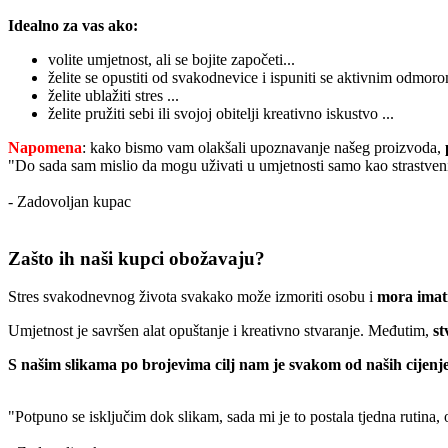
Idealno za vas ako:
volite umjetnost, ali se bojite započeti...
želite se opustiti od svakodnevice i ispuniti se aktivnim odmoro
želite ublažiti stres ...
želite pružiti sebi ili svojoj obitelji kreativno iskustvo ...
Napomena
: kako bismo vam olakšali upoznavanje našeg proizvoda,
"Do sada sam mislio da mogu uživati u umjetnosti samo kao strastveni
- Zadovoljan kupac
Zašto ih naši kupci obožavaju?
Stres svakodnevnog života svakako može izmoriti osobu i
mora imati
Umjetnost je savršen alat opuštanje i kreativno stvaranje. Međutim,
st
S našim slikama po brojevima cilj nam je svakom od naših cijenje
"Potpuno se isključim dok slikam, sada mi je to postala tjedna rutina,