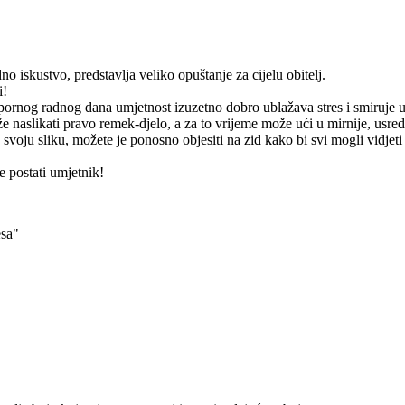
o iskustvo, predstavlja veliko opuštanje za cijelu obitelj.
i!
apornog radnog dana umjetnost izuzetno dobro ublažava stres i smiruje 
 naslikati pravo remek-djelo, a za to vrijeme može ući u mirnije, usre
 svoju sliku, možete je ponosno objesiti na zid kako bi svi mogli vidjeti
 postati umjetnik!
esa"