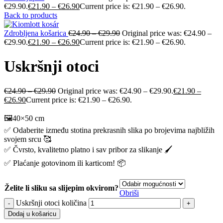
€29.90.
€
21.90
–
€
26.90
Current price is: €21.90 – €26.90.
Back to products
Zdrobljena košarica
€
24.90
–
€
29.90
Original price was: €24.90 –
€29.90.
€
21.90
–
€
26.90
Current price is: €21.90 – €26.90.
Uskršnji otoci
€
24.90
–
€
29.90
Original price was: €24.90 – €29.90.
€
21.90
–
€
26.90
Current price is: €21.90 – €26.90.
🖼️40×50 cm
✅ Odaberite između stotina prekrasnih slika po brojevima najbližih
svojem srcu 🥰
✅ Čvrsto, kvalitetno platno i sav pribor za slikanje 🖌️
✅ Plaćanje gotovinom ili karticom! 📦
Želite li sliku sa slijepim okvirom?
Obriši
Uskršnji otoci količina
Dodaj u košaricu