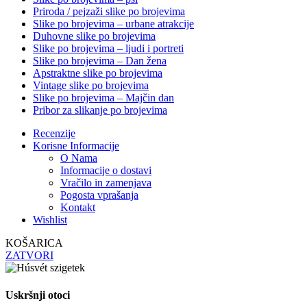
Priroda / pejzaži slike po brojevima
Slike po brojevima – urbane atrakcije
Duhovne slike po brojevima
Slike po brojevima – ljudi i portreti
Slike po brojevima – Dan žena
Apstraktne slike po brojevima
Vintage slike po brojevima
Slike po brojevima – Majčin dan
Pribor za slikanje po brojevima
Recenzije
Korisne Informacije
O Nama
Informacije o dostavi
Vračilo in zamenjava
Pogosta vprašanja
Kontakt
Wishlist
KOŠARICA
ZATVORI
Uskršnji otoci