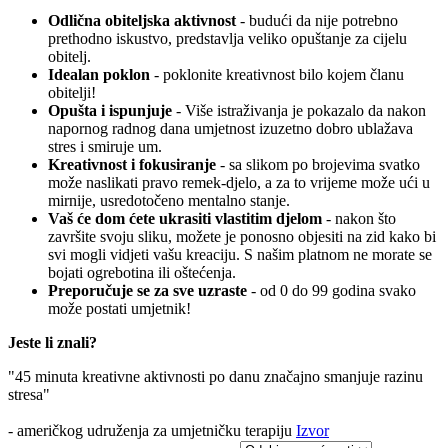
Odlična obiteljska aktivnost
- budući da nije potrebno
prethodno iskustvo, predstavlja veliko opuštanje za cijelu
obitelj.
Idealan poklon
- poklonite kreativnost bilo kojem članu
obitelji!
Opušta i ispunjuje
- Više istraživanja je pokazalo da nakon
napornog radnog dana umjetnost izuzetno dobro ublažava
stres i smiruje um.
Kreativnost i fokusiranje
- sa slikom po brojevima svatko
može naslikati pravo remek-djelo, a za to vrijeme može ući u
mirnije, usredotočeno mentalno stanje.
Vaš će dom ćete ukrasiti vlastitim djelom
- nakon što
završite svoju sliku, možete je ponosno objesiti na zid kako bi
svi mogli vidjeti vašu kreaciju. S našim platnom ne morate se
bojati ogrebotina ili oštećenja.
Preporučuje se za sve uzraste
- od 0 do 99 godina svako
može postati umjetnik!
Jeste li znali?
"45 minuta kreativne aktivnosti po danu značajno smanjuje razinu
stresa"
- američkog udruženja za umjetničku terapiju
Izvor