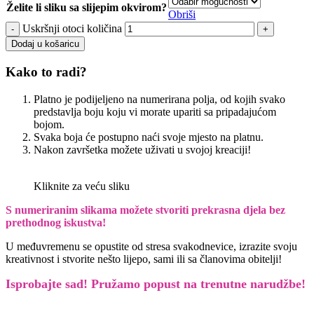
Želite li sliku sa slijepim okvirom?
Obriši
Uskršnji otoci količina
Dodaj u košaricu
Kako to radi?
Platno je podijeljeno na numerirana polja, od kojih svako
predstavlja boju koju vi morate upariti sa pripadajućom
bojom.
Svaka boja će postupno naći svoje mjesto na platnu.
Nakon završetka možete uživati u svojoj kreaciji!
Kliknite za veću sliku
S numeriranim slikama možete stvoriti prekrasna djela bez
prethodnog iskustva!
U međuvremenu se opustite od stresa svakodnevice, izrazite svoju
kreativnost i stvorite nešto lijepo, sami ili sa članovima obitelji!
Isprobajte sad! Pružamo
popust na trenutne narudžbe!