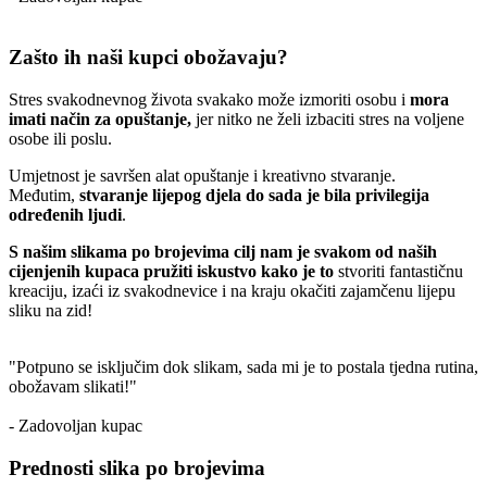
Zašto ih naši kupci obožavaju?
Stres svakodnevnog života svakako može izmoriti osobu i
mora
imati način za opuštanje,
jer nitko ne želi izbaciti stres na voljene
osobe ili poslu.
Umjetnost je savršen alat opuštanje i kreativno stvaranje.
Međutim,
stvaranje lijepog djela do sada je bila privilegija
određenih ljudi
.
S našim slikama po brojevima cilj nam je svakom od naših
cijenjenih kupaca pružiti iskustvo kako je to
stvoriti fantastičnu
kreaciju, izaći iz svakodnevice i na kraju okačiti zajamčenu lijepu
sliku na zid!
"Potpuno se isključim dok slikam, sada mi je to postala tjedna rutina,
obožavam slikati!"
- Zadovoljan kupac
Prednosti slika po brojevima