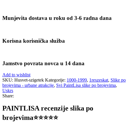
Munjevita dostava u roku od 3-6 radna dana
Korisna korisnička služba
Jamstvo povrata novca u 14 dana
Add to wishlist
SKU:
Husvet-szigetek
Kategorije:
1000-1999
,
1reszeskat
,
Slike po
brojevima - urbane atrakcije
,
Svi PaintLisa slike po brojevima
,
Uskrs
Share:
PAINTLISA recenzije slika po
brojevima⭐️⭐️⭐️⭐️⭐️