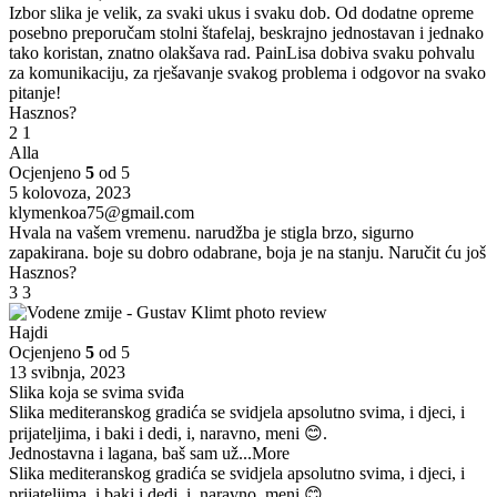
Izbor slika je velik, za svaki ukus i svaku dob. Od dodatne opreme
posebno preporučam stolni štafelaj, beskrajno jednostavan i jednako
tako koristan, znatno olakšava rad. PainLisa dobiva svaku pohvalu
za komunikaciju, za rješavanje svakog problema i odgovor na svako
pitanje!
Hasznos?
2
1
Alla
Ocjenjeno
5
od 5
5 kolovoza, 2023
klymenkoa75@gmail.com
Hvala na vašem vremenu. narudžba je stigla brzo, sigurno
zapakirana. boje su dobro odabrane, boja je na stanju. Naručit ću još
Hasznos?
3
3
Hajdi
Ocjenjeno
5
od 5
13 svibnja, 2023
Slika koja se svima sviđa
Slika mediteranskog gradića se svidjela apsolutno svima, i djeci, i
prijateljima, i baki i dedi, i, naravno, meni 😊.
Jednostavna i lagana, baš sam už
...More
Slika mediteranskog gradića se svidjela apsolutno svima, i djeci, i
prijateljima, i baki i dedi, i, naravno, meni 😊.