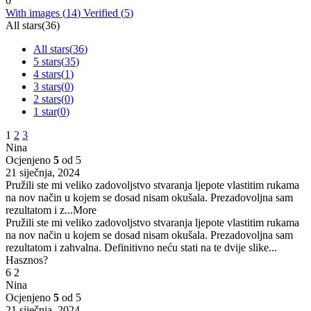
0
With images (
14
)
Verified (
5
)
All stars(
36
)
All stars(
36
)
5 stars(
35
)
4 stars(
1
)
3 stars(
0
)
2 stars(
0
)
1 star(
0
)
1
2
3
Nina
Ocjenjeno
5
od 5
21 siječnja, 2024
Pružili ste mi veliko zadovoljstvo stvaranja ljepote vlastitim rukama
na nov način u kojem se dosad nisam okušala. Prezadovoljna sam
rezultatom i z
...More
Pružili ste mi veliko zadovoljstvo stvaranja ljepote vlastitim rukama
na nov način u kojem se dosad nisam okušala. Prezadovoljna sam
rezultatom i zahvalna. Definitivno neću stati na te dvije slike...
Hasznos?
6
2
Nina
Ocjenjeno
5
od 5
21 siječnja, 2024