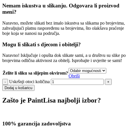
Nemam iskustva u slikanju. Odgovara li proizvod
meni?
Naravno, možete slikati bez imalo iskustva sa slikama po brojevima,
zahvaljujući platnu raspoređenu sa brojevima, što olakšava praćenje
boje koja se nanosi na područja.
Mogu li slikati s djecom i obitelji?
Naravno! Isključuje i opušta dok slikate sami, a u društvu su slike po
brojevima odlična aktivnost za obitelj. Isprobajte i uvjerite se sami!
Želite li sliku sa slijepim okvirom?
Obriši
Uskršnji otoci količina
Dodaj u košaricu
Zašto je PaintLisa najbolji izbor?
100% garancija zadovoljstva