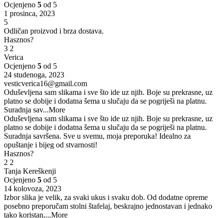
Ocjenjeno
5
od 5
1 prosinca, 2023
5
Odličan proizvod i brza dostava.
Hasznos?
3
2
Verica
Ocjenjeno
5
od 5
24 studenoga, 2023
vesticverica16@gmail.com
Oduševljena sam slikama i sve što ide uz njih. Boje su prekrasne, uz
platno se dobije i dodatna šema u slučaju da se pogriješi na platnu.
Suradnja sav
...More
Oduševljena sam slikama i sve što ide uz njih. Boje su prekrasne, uz
platno se dobije i dodatna šema u slučaju da se pogriješi na platnu.
Suradnja savršena. Sve u svemu, moja preporuka! Idealno za
opuštanje i bijeg od stvarnosti!
Hasznos?
2
2
Tanja Kereškenji
Ocjenjeno
5
od 5
14 kolovoza, 2023
Izbor slika je velik, za svaki ukus i svaku dob. Od dodatne opreme
posebno preporučam stolni štafelaj, beskrajno jednostavan i jednako
tako koristan,
...More