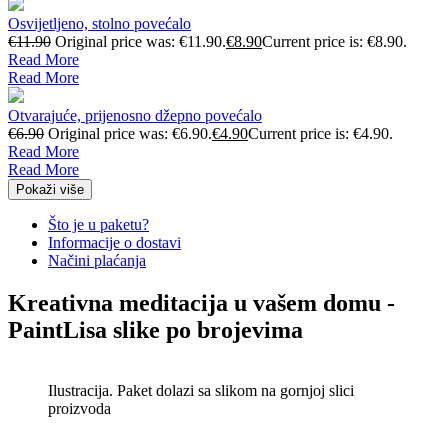
Osvijetljeno, stolno povećalo
€
11.90
Original price was: €11.90.
€
8.90
Current price is: €8.90.
Read More
Read More
Otvarajuće, prijenosno džepno povećalo
€
6.90
Original price was: €6.90.
€
4.90
Current price is: €4.90.
Read More
Read More
Pokaži više
Što je u paketu?
Informacije o dostavi
Načini plaćanja
Kreativna meditacija u vašem domu -
PaintLisa slike po brojevima
Ilustracija. Paket dolazi sa slikom na gornjoj slici
proizvoda