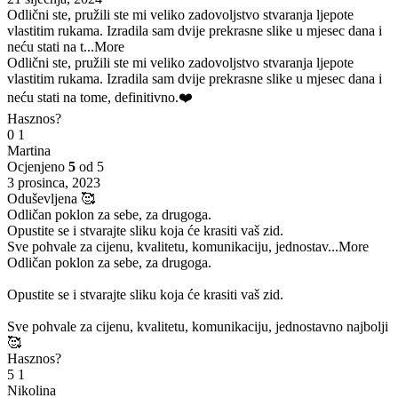
Odlični ste, pružili ste mi veliko zadovoljstvo stvaranja ljepote
vlastitim rukama. Izradila sam dvije prekrasne slike u mjesec dana i
neću stati na t
...More
Odlični ste, pružili ste mi veliko zadovoljstvo stvaranja ljepote
vlastitim rukama. Izradila sam dvije prekrasne slike u mjesec dana i
neću stati na tome, definitivno.❤️
Hasznos?
0
1
Martina
Ocjenjeno
5
od 5
3 prosinca, 2023
Oduševljena 🥰
Odličan poklon za sebe, za drugoga.
Opustite se i stvarajte sliku koja će krasiti vaš zid.
Sve pohvale za cijenu, kvalitetu, komunikaciju, jednostav
...More
Odličan poklon za sebe, za drugoga.
Opustite se i stvarajte sliku koja će krasiti vaš zid.
Sve pohvale za cijenu, kvalitetu, komunikaciju, jednostavno najbolji
🥰
Hasznos?
5
1
Nikolina