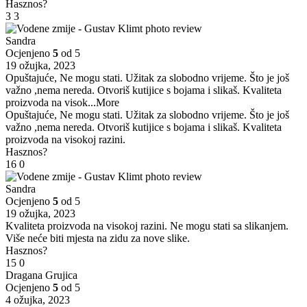
Hasznos?
3
3
Sandra
Ocjenjeno
5
od 5
19 ožujka, 2023
Opuštajuće, Ne mogu stati. Užitak za slobodno vrijeme. Što je još
važno ,nema nereda. Otvoriš kutijice s bojama i slikaš. Kvaliteta
proizvoda na visok
...More
Opuštajuće, Ne mogu stati. Užitak za slobodno vrijeme. Što je još
važno ,nema nereda. Otvoriš kutijice s bojama i slikaš. Kvaliteta
proizvoda na visokoj razini.
Hasznos?
16
0
Sandra
Ocjenjeno
5
od 5
19 ožujka, 2023
Kvaliteta proizvoda na visokoj razini. Ne mogu stati sa slikanjem.
Više neće biti mjesta na zidu za nove slike.
Hasznos?
15
0
Dragana Grujica
Ocjenjeno
5
od 5
4 ožujka, 2023