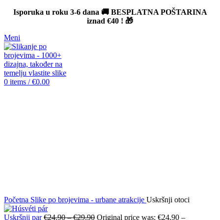
Isporuka u roku 3-6 dana 🚚 BESPLATNA POŠTARINA
iznad
€40
! 🎁
Meni
0
items
/
€
0.00
-12%
Click to enlarge
Početna
Slike po brojevima - urbane atrakcije
Uskršnji otoci
Uskršnji par
€
24.90
–
€
29.90
Original price was: €24.90 –