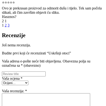
⭐⭐⭐⭐⭐
Ovo je prekrasan proizvod za odmorit dušu i tijelo. Tek sam počela
slikati, ali čim završim objavit ću sliku.
Hasznos?
2
1
1
2
3
Recenzije
Još nema recenzija.
Budite prvi koji će recenzirati “Uskršnji otoci”
Vaša adresa e-pošte neće biti objavljena.
Obavezna polja su
označena sa
* (obavezno)
Vaša ocjena
*
Vaša recenzija:
*