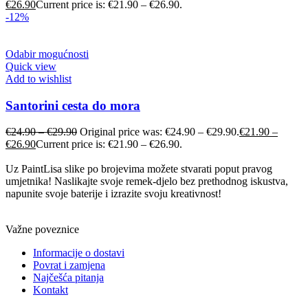
€
26.90
Current price is: €21.90 – €26.90.
-12%
Odabir mogućnosti
Quick view
Add to wishlist
Santorini cesta do mora
€
24.90
–
€
29.90
Original price was: €24.90 – €29.90.
€
21.90
–
€
26.90
Current price is: €21.90 – €26.90.
Uz PaintLisa slike po brojevima možete stvarati poput pravog
umjetnika! Naslikajte svoje remek-djelo bez prethodnog iskustva,
napunite svoje baterije i izrazite svoju kreativnost!
Važne poveznice
Informacije o dostavi
Povrat i zamjena
Najčešća pitanja
Kontakt