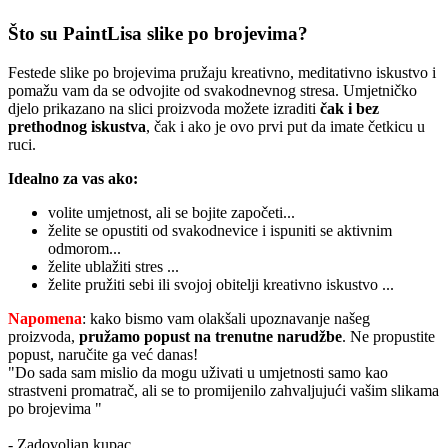
Što su PaintLisa slike po brojevima?
Festede slike po brojevima pružaju kreativno, meditativno iskustvo i
pomažu vam da se odvojite od svakodnevnog stresa. Umjetničko
djelo prikazano na slici proizvoda možete izraditi
čak i bez
prethodnog iskustva
, čak i ako je ovo prvi put da imate četkicu u
ruci.
Idealno za vas ako:
volite umjetnost, ali se bojite započeti...
želite se opustiti od svakodnevice i ispuniti se aktivnim
odmorom...
želite ublažiti stres ...
želite pružiti sebi ili svojoj obitelji kreativno iskustvo ...
Napomena
: kako bismo vam olakšali upoznavanje našeg
proizvoda,
pružamo popust
na trenutne narudžbe
. Ne propustite
popust, naručite ga već danas!
"Do sada sam mislio da mogu uživati u umjetnosti samo kao
strastveni promatrač, ali se to promijenilo zahvaljujući vašim slikama
po brojevima "
- Zadovoljan kupac