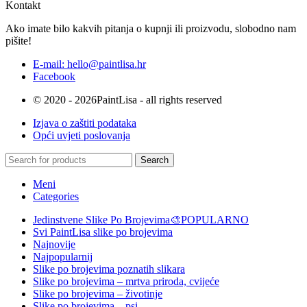
Kontakt
Ako imate bilo kakvih pitanja o kupnji ili proizvodu, slobodno nam
pišite!
E-mail: hello@paintlisa.hr
Facebook
© 2020 - 2026PaintLisa - all rights reserved
Izjava o zaštiti podataka
Opći uvjeti poslovanja
Search
Meni
Categories
Jedinstvene Slike Po Brojevima🎨
POPULARNO
Svi PaintLisa slike po brojevima
Najnovije
Najpopularnij
Slike po brojevima poznatih slikara
Slike po brojevima – mrtva priroda, cvijeće
Slike po brojevima – životinje
Slike po brojevima – psi