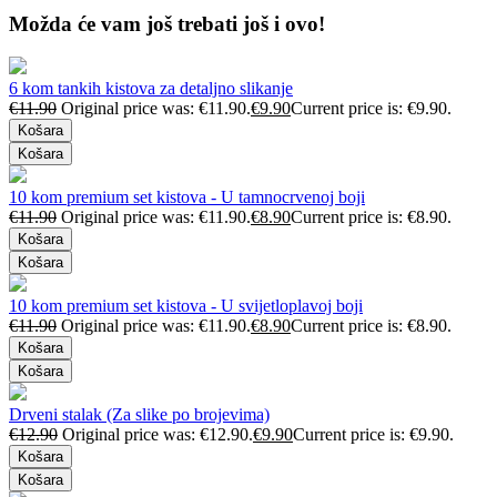
Možda će vam još trebati još i ovo!
6 kom tankih kistova za detaljno slikanje
€
11.90
Original price was: €11.90.
€
9.90
Current price is: €9.90.
Košara
Košara
10 kom premium set kistova - U tamnocrvenoj boji
€
11.90
Original price was: €11.90.
€
8.90
Current price is: €8.90.
Košara
Košara
10 kom premium set kistova - U svijetloplavoj boji
€
11.90
Original price was: €11.90.
€
8.90
Current price is: €8.90.
Košara
Košara
Drveni stalak (Za slike po brojevima)
€
12.90
Original price was: €12.90.
€
9.90
Current price is: €9.90.
Košara
Košara