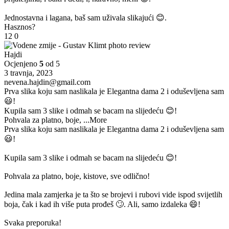
Jednostavna i lagana, baš sam uživala slikajući 😊.
Hasznos?
12
0
Hajdi
Ocjenjeno
5
od 5
3 travnja, 2023
nevena.hajdin@gmail.com
Prva slika koju sam naslikala je Elegantna dama 2 i oduševljena sam
😃!
Kupila sam 3 slike i odmah se bacam na slijedeću 😊!
Pohvala za platno, boje,
...More
Prva slika koju sam naslikala je Elegantna dama 2 i oduševljena sam
😃!
Kupila sam 3 slike i odmah se bacam na slijedeću 😊!
Pohvala za platno, boje, kistove, sve odlično!
Jedina mala zamjerka je ta što se brojevi i rubovi vide ispod svijetlih
boja, čak i kad ih više puta prođeš 🙄. Ali, samo izdaleka 😄!
Svaka preporuka!