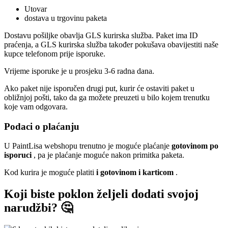
Utovar
dostava u trgovinu paketa
Dostavu pošiljke obavlja GLS kurirska služba. Paket ima ID
praćenja, a GLS kurirska služba također pokušava obavijestiti naše
kupce telefonom prije isporuke.
Vrijeme isporuke je u prosjeku 3-6 radna dana.
Ako paket nije isporučen drugi put, kurir će ostaviti paket u
obližnjoj pošti, tako da ga možete preuzeti u bilo kojem trenutku
koje vam odgovara.
Podaci o plaćanju
U PaintLisa webshopu trenutno je moguće plaćanje
gotovinom po
isporuci
, pa je plaćanje moguće nakon primitka paketa.
Kod kurira je moguće platiti
i gotovinom i karticom
.
Koji biste poklon željeli dodati svojoj
narudžbi? 🤔