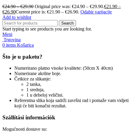
€
24.90
–
€
29.90
Original price was: €24.90 – €29.90.
€
21.90
–
€
26.90
Current price is: €21.90 – €26.90.
Odabir varijacije
Add to wishlist
Search
Start typing to see products you are looking for.
Meni
Trgovina
0
items
Košarica
Što je u paketu?
Numerirano platno visoke kvalitete: (50cm X 40cm)
Numerirane akrilne boje.
Četkice za slikanje:
2 tanka,
1 srednja,
1 u debeloj veličini.
Referentna slika koja sadrži završni rad i pomaže vam vidjeti
koji će biti konačni rezultat.
Szállítási információk
Mogućnosti dostave su: