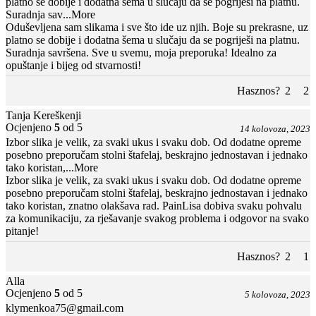
platno se dobije i dodatna šema u slučaju da se pogriješi na platnu.
Suradnja sav
...More
Oduševljena sam slikama i sve što ide uz njih. Boje su prekrasne, uz
platno se dobije i dodatna šema u slučaju da se pogriješi na platnu.
Suradnja savršena. Sve u svemu, moja preporuka! Idealno za
opuštanje i bijeg od stvarnosti!
Hasznos?
2
2
Tanja Kereškenji
Ocjenjeno
5
od 5
14 kolovoza, 2023
Izbor slika je velik, za svaki ukus i svaku dob. Od dodatne opreme
posebno preporučam stolni štafelaj, beskrajno jednostavan i jednako
tako koristan,
...More
Izbor slika je velik, za svaki ukus i svaku dob. Od dodatne opreme
posebno preporučam stolni štafelaj, beskrajno jednostavan i jednako
tako koristan, znatno olakšava rad. PainLisa dobiva svaku pohvalu
za komunikaciju, za rješavanje svakog problema i odgovor na svako
pitanje!
Hasznos?
2
1
Alla
Ocjenjeno
5
od 5
5 kolovoza, 2023
klymenkoa75@gmail.com