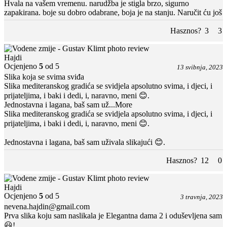
Hvala na vašem vremenu. narudžba je stigla brzo, sigurno
zapakirana. boje su dobro odabrane, boja je na stanju. Naručit ću još
Hasznos?
3
3
Hajdi
Ocjenjeno
5
od 5
13 svibnja, 2023
Slika koja se svima sviđa
Slika mediteranskog gradića se svidjela apsolutno svima, i djeci, i
prijateljima, i baki i dedi, i, naravno, meni 😊.
Jednostavna i lagana, baš sam už
...More
Slika mediteranskog gradića se svidjela apsolutno svima, i djeci, i
prijateljima, i baki i dedi, i, naravno, meni 😊.
Jednostavna i lagana, baš sam uživala slikajući 😊.
Hasznos?
12
0
Hajdi
Ocjenjeno
5
od 5
3 travnja, 2023
nevena.hajdin@gmail.com
Prva slika koju sam naslikala je Elegantna dama 2 i oduševljena sam
😃!