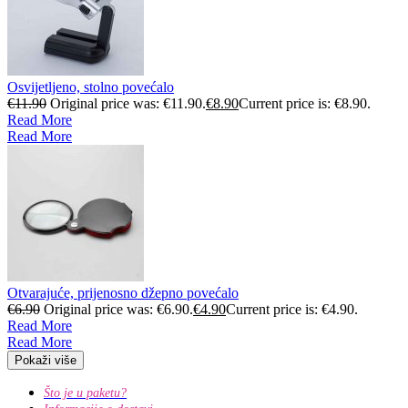
Osvijetljeno, stolno povećalo
€
11.90
Original price was: €11.90.
€
8.90
Current price is: €8.90.
Read More
Read More
Otvarajuće, prijenosno džepno povećalo
€
6.90
Original price was: €6.90.
€
4.90
Current price is: €4.90.
Read More
Read More
Pokaži više
Što je u paketu?