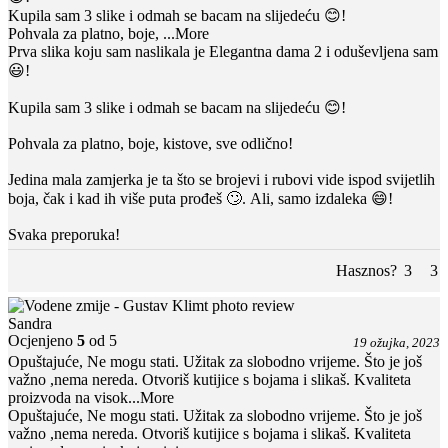
Kupila sam 3 slike i odmah se bacam na slijedeću 😊!
Pohvala za platno, boje,
...More
Prva slika koju sam naslikala je Elegantna dama 2 i oduševljena sam
😃!
Kupila sam 3 slike i odmah se bacam na slijedeću 😊!
Pohvala za platno, boje, kistove, sve odlično!
Jedina mala zamjerka je ta što se brojevi i rubovi vide ispod svijetlih
boja, čak i kad ih više puta prođeš 🙄. Ali, samo izdaleka 😄!
Svaka preporuka!
Hasznos?
3
3
Sandra
Ocjenjeno
5
od 5
19 ožujka, 2023
Opuštajuće, Ne mogu stati. Užitak za slobodno vrijeme. Što je još
važno ,nema nereda. Otvoriš kutijice s bojama i slikaš. Kvaliteta
proizvoda na visok
...More
Opuštajuće, Ne mogu stati. Užitak za slobodno vrijeme. Što je još
važno ,nema nereda. Otvoriš kutijice s bojama i slikaš. Kvaliteta