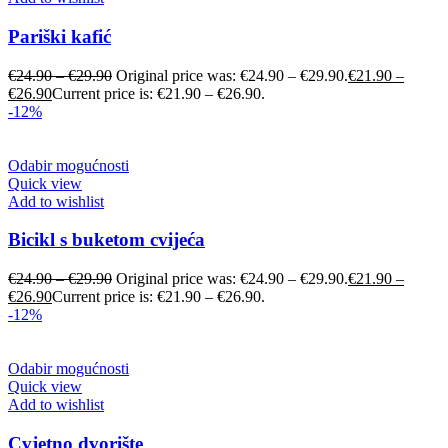
Pariški kafić
€
24.90
–
€
29.90
Original price was: €24.90 – €29.90.
€
21.90
–
€
26.90
Current price is: €21.90 – €26.90.
-12%
Odabir mogućnosti
Quick view
Add to wishlist
Bicikl s buketom cvijeća
€
24.90
–
€
29.90
Original price was: €24.90 – €29.90.
€
21.90
–
€
26.90
Current price is: €21.90 – €26.90.
-12%
Odabir mogućnosti
Quick view
Add to wishlist
Cvjetno dvorište