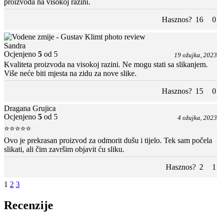
proizvoda na visokoj razini.
Hasznos?
16
0
Sandra
Ocjenjeno
5
od 5
19 ožujka, 2023
Kvaliteta proizvoda na visokoj razini. Ne mogu stati sa slikanjem.
Više neće biti mjesta na zidu za nove slike.
Hasznos?
15
0
Dragana Grujica
Ocjenjeno
5
od 5
4 ožujka, 2023
⭐⭐⭐⭐⭐
Ovo je prekrasan proizvod za odmorit dušu i tijelo. Tek sam počela
slikati, ali čim završim objavit ću sliku.
Hasznos?
2
1
1
2
3
Recenzije