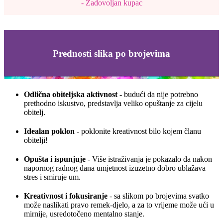
- Zadovoljan kupac
Prednosti slika po brojevima
Odlična obiteljska aktivnost
- budući da nije potrebno
prethodno iskustvo, predstavlja veliko opuštanje za cijelu
obitelj.
Idealan poklon
- poklonite kreativnost bilo kojem članu
obitelji!
Opušta i ispunjuje
- Više istraživanja je pokazalo da nakon
napornog radnog dana umjetnost izuzetno dobro ublažava
stres i smiruje um.
Kreativnost i fokusiranje
- sa slikom po brojevima svatko
može naslikati pravo remek-djelo, a za to vrijeme može ući u
mirnije, usredotočeno mentalno stanje.