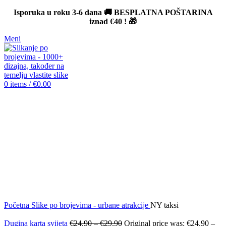
Isporuka u roku 3-6 dana 🚚 BESPLATNA POŠTARINA
iznad
€40
! 🎁
Meni
0
items
/
€
0.00
-12%
Click to enlarge
Početna
Slike po brojevima - urbane atrakcije
NY taksi
Dugina karta svijeta
€
24.90
–
€
29.90
Original price was: €24.90 –