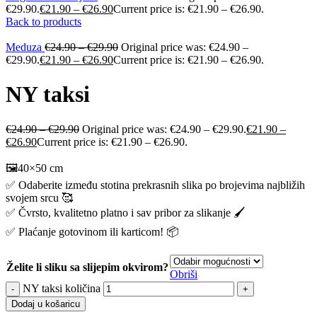
€29.90.
€
21.90
–
€
26.90
Current price is: €21.90 – €26.90.
Back to products
Meduza
€
24.90
–
€
29.90
Original price was: €24.90 –
€29.90.
€
21.90
–
€
26.90
Current price is: €21.90 – €26.90.
NY taksi
€
24.90
–
€
29.90
Original price was: €24.90 – €29.90.
€
21.90
–
€
26.90
Current price is: €21.90 – €26.90.
🖼️40×50 cm
✅ Odaberite između stotina prekrasnih slika po brojevima najbližih
svojem srcu 🥰
✅ Čvrsto, kvalitetno platno i sav pribor za slikanje 🖌️
✅ Plaćanje gotovinom ili karticom! 📦
Želite li sliku sa slijepim okvirom?
Obriši
NY taksi količina
Dodaj u košaricu