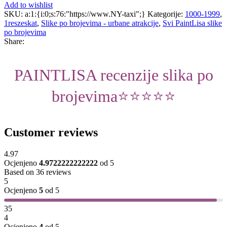
Add to wishlist
SKU:
a:1:{i:0;s:76:"https://www.NY-taxi";}
Kategorije:
1000-1999
,
1reszeskat
,
Slike po brojevima - urbane atrakcije
,
Svi PaintLisa slike
po brojevima
Share:
PAINTLISA recenzije slika po
brojevima⭐️⭐️⭐️⭐️⭐️
Customer reviews
4.97
Ocjenjeno
4.9722222222222
od 5
Based on 36 reviews
5
Ocjenjeno
5
od 5
35
4
Ocjenjeno
4
od 5