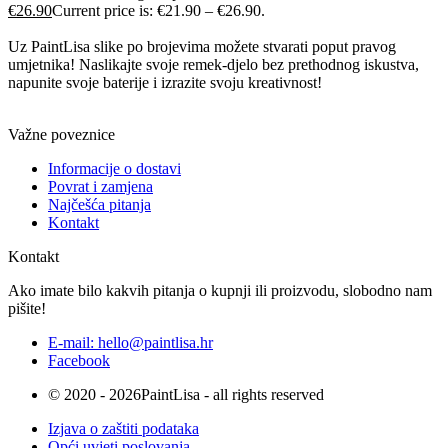
€
26.90
Current price is: €21.90 – €26.90.
Uz PaintLisa slike po brojevima možete stvarati poput pravog
umjetnika! Naslikajte svoje remek-djelo bez prethodnog iskustva,
napunite svoje baterije i izrazite svoju kreativnost!
Važne poveznice
Informacije o dostavi
Povrat i zamjena
Najčešća pitanja
Kontakt
Kontakt
Ako imate bilo kakvih pitanja o kupnji ili proizvodu, slobodno nam
pišite!
E-mail: hello@paintlisa.hr
Facebook
© 2020 - 2026PaintLisa - all rights reserved
Izjava o zaštiti podataka
Opći uvjeti poslovanja