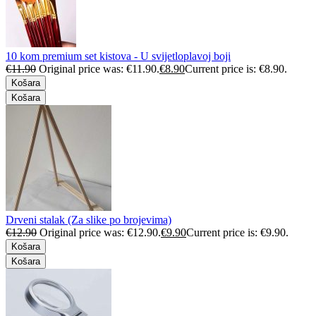
10 kom premium set kistova - U svijetloplavoj boji
€
11.90
Original price was: €11.90.
€
8.90
Current price is: €8.90.
Košara
Košara
Drveni stalak (Za slike po brojevima)
€
12.90
Original price was: €12.90.
€
9.90
Current price is: €9.90.
Košara
Košara