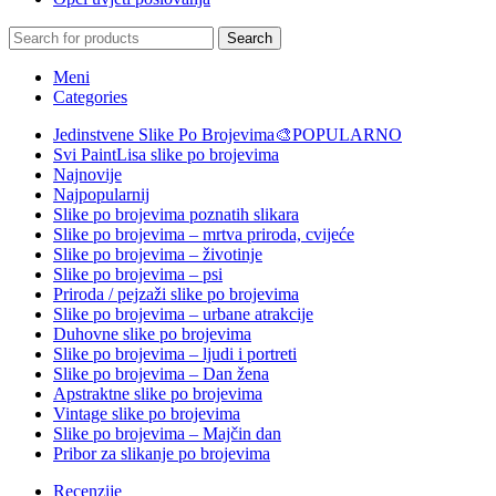
Search
Meni
Categories
Jedinstvene Slike Po Brojevima🎨
POPULARNO
Svi PaintLisa slike po brojevima
Najnovije
Najpopularnij
Slike po brojevima poznatih slikara
Slike po brojevima – mrtva priroda, cvijeće
Slike po brojevima – životinje
Slike po brojevima – psi
Priroda / pejzaži slike po brojevima
Slike po brojevima – urbane atrakcije
Duhovne slike po brojevima
Slike po brojevima – ljudi i portreti
Slike po brojevima – Dan žena
Apstraktne slike po brojevima
Vintage slike po brojevima
Slike po brojevima – Majčin dan
Pribor za slikanje po brojevima
Recenzije