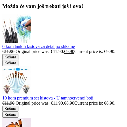
Možda će vam još trebati još i ovo!
6 kom tankih kistova za detaljno slikanje
€
11.90
Original price was: €11.90.
€
9.90
Current price is: €9.90.
Košara
Košara
10 kom premium set kistova - U tamnocrvenoj boji
€
11.90
Original price was: €11.90.
€
8.90
Current price is: €8.90.
Košara
Košara