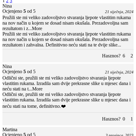
1
2
3
Nina
Ocjenjeno
5
od 5
21 siječnja, 2024
Pružili ste mi veliko zadovoljstvo stvaranja ljepote vlastitim rukama
na nov način u kojem se dosad nisam okušala. Prezadovoljna sam
rezultatom i z
...More
Pružili ste mi veliko zadovoljstvo stvaranja ljepote vlastitim rukama
na nov način u kojem se dosad nisam okušala. Prezadovoljna sam
rezultatom i zahvalna. Definitivno neću stati na te dvije slike...
Hasznos?
6
2
Nina
Ocjenjeno
5
od 5
21 siječnja, 2024
Odlični ste, pružili ste mi veliko zadovoljstvo stvaranja ljepote
vlastitim rukama. Izradila sam dvije prekrasne slike u mjesec dana i
neću stati na t
...More
Odlični ste, pružili ste mi veliko zadovoljstvo stvaranja ljepote
vlastitim rukama. Izradila sam dvije prekrasne slike u mjesec dana i
neću stati na tome, definitivno.❤️
Hasznos?
0
1
Martina
Ocjenjeno
5
od 5
3 prosinca, 2023