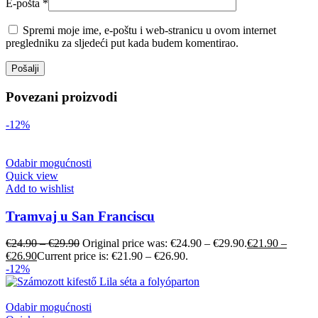
E-pošta
*
Spremi moje ime, e-poštu i web-stranicu u ovom internet
pregledniku za sljedeći put kada budem komentirao.
Povezani proizvodi
-12%
Odabir mogućnosti
Quick view
Add to wishlist
Tramvaj u San Franciscu
€
24.90
–
€
29.90
Original price was: €24.90 – €29.90.
€
21.90
–
€
26.90
Current price is: €21.90 – €26.90.
-12%
Odabir mogućnosti