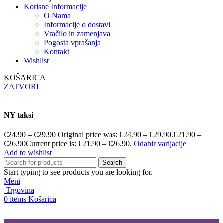
Korisne Informacije
O Nama
Informacije o dostavi
Vračilo in zamenjava
Pogosta vprašanja
Kontakt
Wishlist
KOŠARICA
ZATVORI
NY taksi
€
24.90
–
€
29.90
Original price was: €24.90 – €29.90.
€
21.90
–
€
26.90
Current price is: €21.90 – €26.90.
Odabir varijacije
Add to wishlist
Search
Start typing to see products you are looking for.
Meni
Trgovina
0
items
Košarica