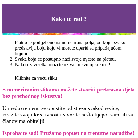
Kako to radi?
Platno je podijeljeno na numerirana polja, od kojih svako
predstavlja boju koju vi morate upariti sa pripadajućom
bojom.
Svaka boja će postupno naći svoje mjesto na platnu.
Nakon završetka možete uživati u svojoj kreaciji!
Kliknite za veću sliku
S numeriranim slikama možete stvoriti prekrasna djela
bez prethodnog iskustva!
U međuvremenu se opustite od stresa svakodnevice,
izrazite svoju kreativnost i stvorite nešto lijepo, sami ili sa
članovima obitelji!
Isprobajte sad! Pružamo
popust na trenutne narudžbe!