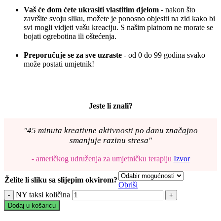
Vaš će dom ćete ukrasiti vlastitim djelom
- nakon što
završite svoju sliku, možete je ponosno objesiti na zid kako bi
svi mogli vidjeti vašu kreaciju. S našim platnom ne morate se
bojati ogrebotina ili oštećenja.
Preporučuje se za sve uzraste
- od 0 do 99 godina svako
može postati umjetnik!
Jeste li znali?
"45 minuta kreativne aktivnosti po danu značajno
smanjuje razinu stresa"
- američkog udruženja za umjetničku terapiju
Izvor
Želite li sliku sa slijepim okvirom?
Obriši
NY taksi količina
Dodaj u košaricu