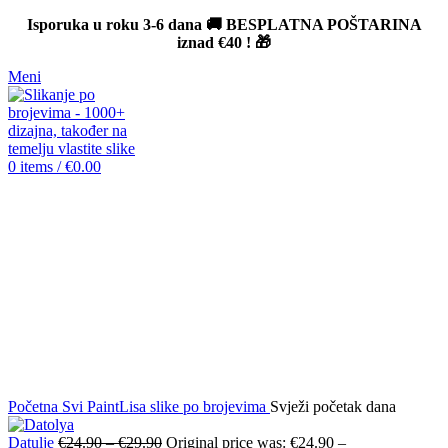
Isporuka u roku 3-6 dana 🚚 BESPLATNA POŠTARINA
iznad
€40
! 🎁
Meni
0
items
/
€
0.00
-12%
Click to enlarge
Početna
Svi PaintLisa slike po brojevima
Svježi početak dana
Datulje
€
24.90
–
€
29.90
Original price was: €24.90 –