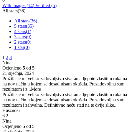
0
With images (
14
)
Verified (
5
)
All stars(
36
)
All stars(
36
)
5 stars(
35
)
4 stars(
1
)
3 stars(
0
)
2 stars(
0
)
1 star(
0
)
1
2
3
Nina
Ocjenjeno
5
od 5
21 siječnja, 2024
Pružili ste mi veliko zadovoljstvo stvaranja ljepote vlastitim rukama
na nov način u kojem se dosad nisam okušala. Prezadovoljna sam
rezultatom i z
...More
Pružili ste mi veliko zadovoljstvo stvaranja ljepote vlastitim rukama
na nov način u kojem se dosad nisam okušala. Prezadovoljna sam
rezultatom i zahvalna. Definitivno neću stati na te dvije slike...
Hasznos?
6
2
Nina
Ocjenjeno
5
od 5
21 siječnja, 2024