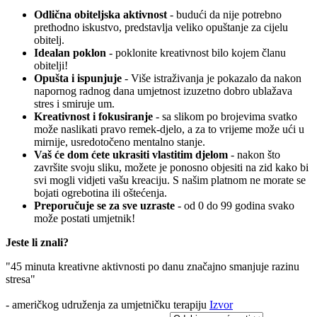
Odlična obiteljska aktivnost
- budući da nije potrebno
prethodno iskustvo, predstavlja veliko opuštanje za cijelu
obitelj.
Idealan poklon
- poklonite kreativnost bilo kojem članu
obitelji!
Opušta i ispunjuje
- Više istraživanja je pokazalo da nakon
napornog radnog dana umjetnost izuzetno dobro ublažava
stres i smiruje um.
Kreativnost i fokusiranje
- sa slikom po brojevima svatko
može naslikati pravo remek-djelo, a za to vrijeme može ući u
mirnije, usredotočeno mentalno stanje.
Vaš će dom ćete ukrasiti vlastitim djelom
- nakon što
završite svoju sliku, možete je ponosno objesiti na zid kako bi
svi mogli vidjeti vašu kreaciju. S našim platnom ne morate se
bojati ogrebotina ili oštećenja.
Preporučuje se za sve uzraste
- od 0 do 99 godina svako
može postati umjetnik!
Jeste li znali?
"45 minuta kreativne aktivnosti po danu značajno smanjuje razinu
stresa"
- američkog udruženja za umjetničku terapiju
Izvor