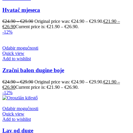
Hvatač mjeseca
€
24.90
–
€
29.90
Original price was: €24.90 – €29.90.
€
21.90
–
€
26.90
Current price is: €21.90 – €26.90.
-12%
Odabir mogućnosti
Quick view
Add to wishlist
Zračni balon dugine boje
€
24.90
–
€
29.90
Original price was: €24.90 – €29.90.
€
21.90
–
€
26.90
Current price is: €21.90 – €26.90.
-12%
Odabir mogućnosti
Quick view
Add to wishlist
Lav od duge