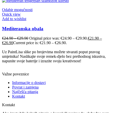
Odabir mogućnosti
Quick view
Add to wishlist
Mediteranska obala
€
24.90
–
€
29.90
Original price was: €24.90 – €29.90.
€
21.90
–
€
26.90
Current price is: €21.90 – €26.90.
Uz PaintLisa slike po brojevima možete stvarati poput pravog
umjetnika! Naslikajte svoje remek-djelo bez prethodnog iskustva,
napunite svoje baterije i izrazite svoju kreativnost!
Važne poveznice
Informacije o dostavi
Povrat i zamjena
Najčešća pitanja
Kontakt
Kontakt