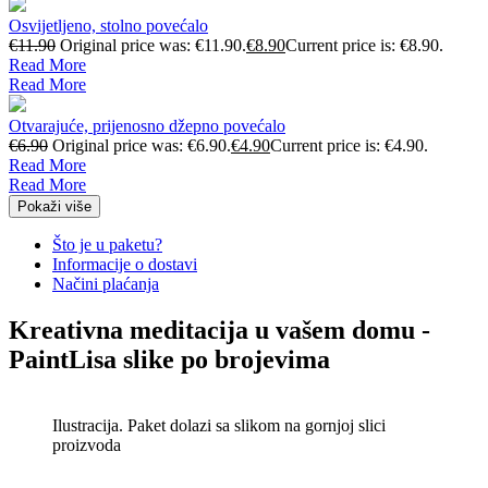
Osvijetljeno, stolno povećalo
€
11.90
Original price was: €11.90.
€
8.90
Current price is: €8.90.
Read More
Read More
Otvarajuće, prijenosno džepno povećalo
€
6.90
Original price was: €6.90.
€
4.90
Current price is: €4.90.
Read More
Read More
Pokaži više
Što je u paketu?
Informacije o dostavi
Načini plaćanja
Kreativna meditacija u vašem domu -
PaintLisa slike po brojevima
Ilustracija. Paket dolazi sa slikom na gornjoj slici
proizvoda