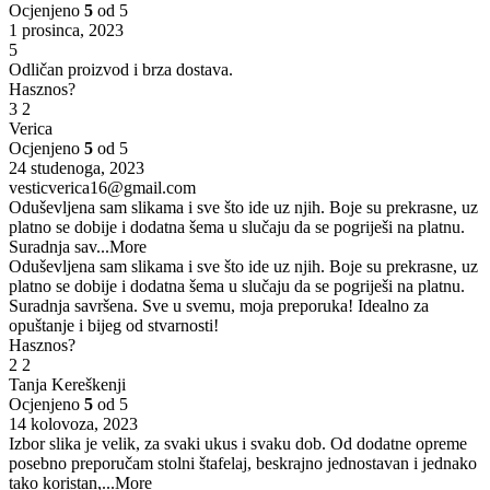
Ocjenjeno
5
od 5
1 prosinca, 2023
5
Odličan proizvod i brza dostava.
Hasznos?
3
2
Verica
Ocjenjeno
5
od 5
24 studenoga, 2023
vesticverica16@gmail.com
Oduševljena sam slikama i sve što ide uz njih. Boje su prekrasne, uz
platno se dobije i dodatna šema u slučaju da se pogriješi na platnu.
Suradnja sav
...More
Oduševljena sam slikama i sve što ide uz njih. Boje su prekrasne, uz
platno se dobije i dodatna šema u slučaju da se pogriješi na platnu.
Suradnja savršena. Sve u svemu, moja preporuka! Idealno za
opuštanje i bijeg od stvarnosti!
Hasznos?
2
2
Tanja Kereškenji
Ocjenjeno
5
od 5
14 kolovoza, 2023
Izbor slika je velik, za svaki ukus i svaku dob. Od dodatne opreme
posebno preporučam stolni štafelaj, beskrajno jednostavan i jednako
tako koristan,
...More