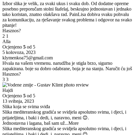
Izbor slika je velik, za svaki ukus i svaku dob. Od dodatne opreme
posebno preporučam stolni štafelaj, beskrajno jednostavan i jednako
tako koristan, znatno olakšava rad. PainLisa dobiva svaku pohvalu
za komunikaciju, za rješavanje svakog problema i odgovor na svako
pitanje!
Hasznos?
2
1
Alla
Ocjenjeno
5
od 5
5 kolovoza, 2023
klymenkoa75@gmail.com
Hvala na vašem vremenu. narudžba je stigla brzo, sigurno
zapakirana. boje su dobro odabrane, boja je na stanju. Naručit ću još
Hasznos?
3
3
Hajdi
Ocjenjeno
5
od 5
13 svibnja, 2023
Slika koja se svima sviđa
Slika mediteranskog gradića se svidjela apsolutno svima, i djeci, i
prijateljima, i baki i dedi, i, naravno, meni 😊.
Jednostavna i lagana, baš sam už
...More
Slika mediteranskog gradića se svidjela apsolutno svima, i djeci, i
prijateljima, i baki i dedi, i, naravno, meni 😊.