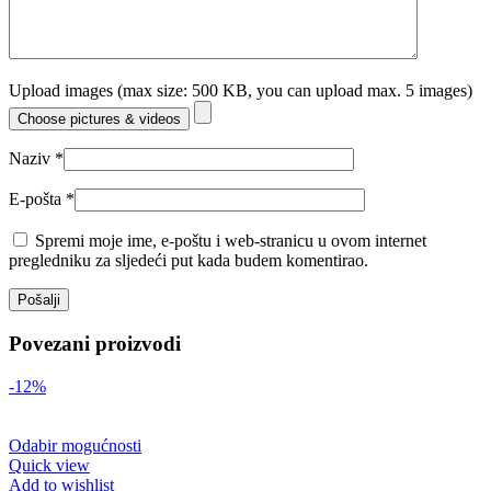
Upload images (max size: 500 KB, you can upload max. 5 images)
Choose pictures & videos
Naziv
*
E-pošta
*
Spremi moje ime, e-poštu i web-stranicu u ovom internet
pregledniku za sljedeći put kada budem komentirao.
Povezani proizvodi
-12%
Odabir mogućnosti
Quick view
Add to wishlist