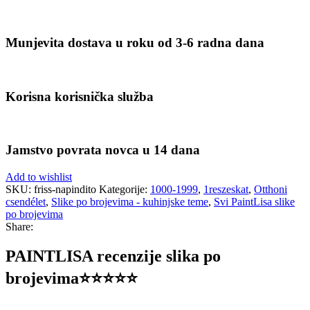
Munjevita dostava u roku od 3-6 radna dana
Korisna korisnička služba
Jamstvo povrata novca u 14 dana
Add to wishlist
SKU:
friss-napindito
Kategorije:
1000-1999
,
1reszeskat
,
Otthoni
csendélet
,
Slike po brojevima - kuhinjske teme
,
Svi PaintLisa slike
po brojevima
Share:
PAINTLISA recenzije slika po
brojevima⭐️⭐️⭐️⭐️⭐️