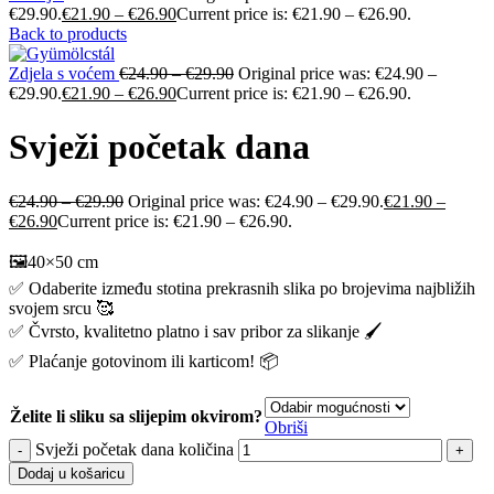
€29.90.
€
21.90
–
€
26.90
Current price is: €21.90 – €26.90.
Back to products
Zdjela s voćem
€
24.90
–
€
29.90
Original price was: €24.90 –
€29.90.
€
21.90
–
€
26.90
Current price is: €21.90 – €26.90.
Svježi početak dana
€
24.90
–
€
29.90
Original price was: €24.90 – €29.90.
€
21.90
–
€
26.90
Current price is: €21.90 – €26.90.
🖼️40×50 cm
✅ Odaberite između stotina prekrasnih slika po brojevima najbližih
svojem srcu 🥰
✅ Čvrsto, kvalitetno platno i sav pribor za slikanje 🖌️
✅ Plaćanje gotovinom ili karticom! 📦
Želite li sliku sa slijepim okvirom?
Obriši
Svježi početak dana količina
Dodaj u košaricu