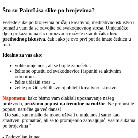
Što su PaintLisa slike po brojevima?
Festede slike po brojevima pružaju kreativno, meditativno iskustvo i
pomažu vam da se odvojite od svakodnevnog stresa. Umjetničko
djelo prikazano na slici proizvoda možete izraditi
čak i bez
prethodnog iskustva
, čak i ako je ovo prvi put da imate četkicu u
ruci.
Idealno za vas ako:
volite umjetnost, ali se bojite započeti...
želite se opustiti od svakodnevice i ispuniti se aktivnim
odmorom...
želite ublažiti stres ...
želite pružiti sebi ili svojoj obitelji kreativno iskustvo ...
Napomena
: kako bismo vam olakšali upoznavanje našeg
proizvoda,
pružamo popust
na trenutne narudžbe
. Ne propustite
popust, naručite ga već danas!
"Do sada sam mislio da mogu uživati u umjetnosti samo kao
strastveni promatrač, ali se to promijenilo zahvaljujući vašim slikama
po brojevima "
- Zadovoljan kupac