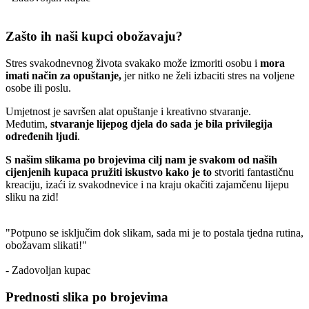
Zašto ih naši kupci obožavaju?
Stres svakodnevnog života svakako može izmoriti osobu i
mora
imati način za opuštanje,
jer nitko ne želi izbaciti stres na voljene
osobe ili poslu.
Umjetnost je savršen alat opuštanje i kreativno stvaranje.
Međutim,
stvaranje lijepog djela do sada je bila privilegija
određenih ljudi
.
S našim slikama po brojevima cilj nam je svakom od naših
cijenjenih kupaca pružiti iskustvo kako je to
stvoriti fantastičnu
kreaciju, izaći iz svakodnevice i na kraju okačiti zajamčenu lijepu
sliku na zid!
"Potpuno se isključim dok slikam, sada mi je to postala tjedna rutina,
obožavam slikati!"
- Zadovoljan kupac
Prednosti slika po brojevima