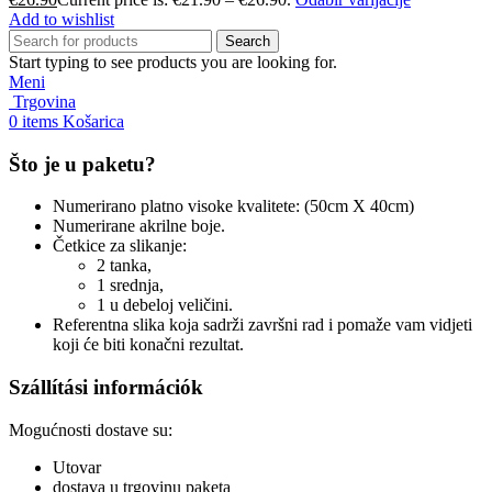
Add to wishlist
Search
Start typing to see products you are looking for.
Meni
Trgovina
0
items
Košarica
Što je u paketu?
Numerirano platno visoke kvalitete: (50cm X 40cm)
Numerirane akrilne boje.
Četkice za slikanje:
2 tanka,
1 srednja,
1 u debeloj veličini.
Referentna slika koja sadrži završni rad i pomaže vam vidjeti
koji će biti konačni rezultat.
Szállítási információk
Mogućnosti dostave su:
Utovar
dostava u trgovinu paketa