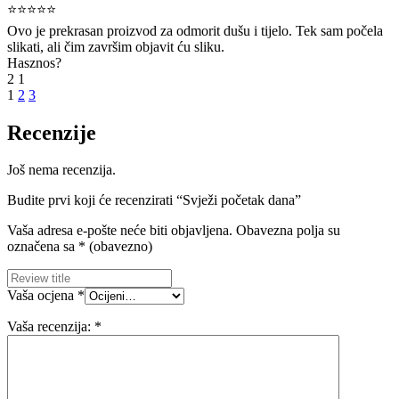
⭐⭐⭐⭐⭐
Ovo je prekrasan proizvod za odmorit dušu i tijelo. Tek sam počela
slikati, ali čim završim objavit ću sliku.
Hasznos?
2
1
1
2
3
Recenzije
Još nema recenzija.
Budite prvi koji će recenzirati “Svježi početak dana”
Vaša adresa e-pošte neće biti objavljena.
Obavezna polja su
označena sa
* (obavezno)
Vaša ocjena
*
Vaša recenzija:
*