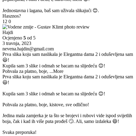
Jednostavna i lagana, baš sam uživala slikajući 😊.
Hasznos?
12
0
Hajdi
Ocjenjeno
5
od 5
3 travnja, 2023
nevena.hajdin@gmail.com
Prva slika koju sam naslikala je Elegantna dama 2 i oduševljena sam
😃!
Kupila sam 3 slike i odmah se bacam na slijedeću 😊!
Pohvala za platno, boje,
...More
Prva slika koju sam naslikala je Elegantna dama 2 i oduševljena sam
😃!
Kupila sam 3 slike i odmah se bacam na slijedeću 😊!
Pohvala za platno, boje, kistove, sve odlično!
Jedina mala zamjerka je ta što se brojevi i rubovi vide ispod svijetlih
boja, čak i kad ih više puta prođeš 🙄. Ali, samo izdaleka 😄!
Svaka preporuka!