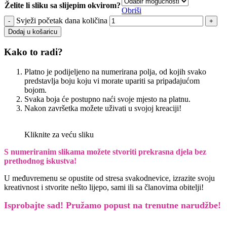
Želite li sliku sa slijepim okvirom?
Obriši
Svježi početak dana količina
Dodaj u košaricu
Kako to radi?
Platno je podijeljeno na numerirana polja, od kojih svako
predstavlja boju koju vi morate upariti sa pripadajućom
bojom.
Svaka boja će postupno naći svoje mjesto na platnu.
Nakon završetka možete uživati u svojoj kreaciji!
Kliknite za veću sliku
S numeriranim slikama možete stvoriti prekrasna djela bez
prethodnog iskustva!
U međuvremenu se opustite od stresa svakodnevice, izrazite svoju
kreativnost i stvorite nešto lijepo, sami ili sa članovima obitelji!
Isprobajte sad! Pružamo
popust na trenutne narudžbe!