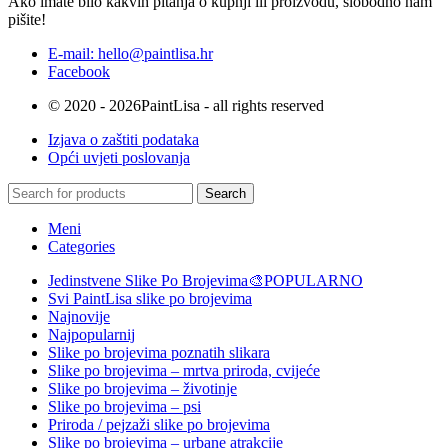
Ako imate bilo kakvih pitanja o kupnji ili proizvodu, slobodno nam
pišite!
E-mail: hello@paintlisa.hr
Facebook
© 2020 - 2026PaintLisa - all rights reserved
Izjava o zaštiti podataka
Opći uvjeti poslovanja
Search
Meni
Categories
Jedinstvene Slike Po Brojevima🎨
POPULARNO
Svi PaintLisa slike po brojevima
Najnovije
Najpopularnij
Slike po brojevima poznatih slikara
Slike po brojevima – mrtva priroda, cvijeće
Slike po brojevima – životinje
Slike po brojevima – psi
Priroda / pejzaži slike po brojevima
Slike po brojevima – urbane atrakcije