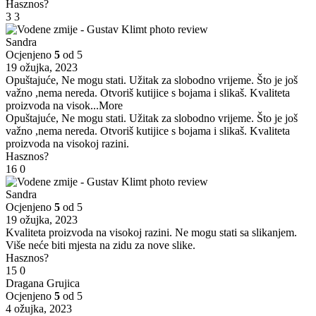
Hasznos?
3
3
Sandra
Ocjenjeno
5
od 5
19 ožujka, 2023
Opuštajuće, Ne mogu stati. Užitak za slobodno vrijeme. Što je još
važno ,nema nereda. Otvoriš kutijice s bojama i slikaš. Kvaliteta
proizvoda na visok
...More
Opuštajuće, Ne mogu stati. Užitak za slobodno vrijeme. Što je još
važno ,nema nereda. Otvoriš kutijice s bojama i slikaš. Kvaliteta
proizvoda na visokoj razini.
Hasznos?
16
0
Sandra
Ocjenjeno
5
od 5
19 ožujka, 2023
Kvaliteta proizvoda na visokoj razini. Ne mogu stati sa slikanjem.
Više neće biti mjesta na zidu za nove slike.
Hasznos?
15
0
Dragana Grujica
Ocjenjeno
5
od 5
4 ožujka, 2023