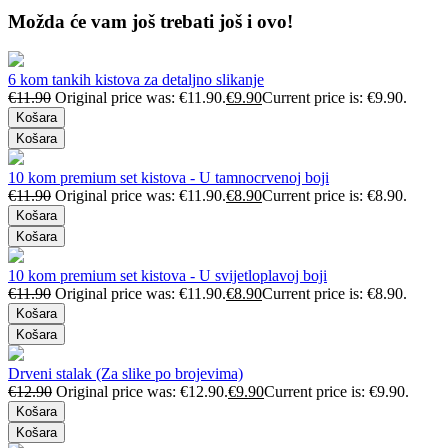
Možda će vam još trebati još i ovo!
6 kom tankih kistova za detaljno slikanje
€
11.90
Original price was: €11.90.
€
9.90
Current price is: €9.90.
Košara
Košara
10 kom premium set kistova - U tamnocrvenoj boji
€
11.90
Original price was: €11.90.
€
8.90
Current price is: €8.90.
Košara
Košara
10 kom premium set kistova - U svijetloplavoj boji
€
11.90
Original price was: €11.90.
€
8.90
Current price is: €8.90.
Košara
Košara
Drveni stalak (Za slike po brojevima)
€
12.90
Original price was: €12.90.
€
9.90
Current price is: €9.90.
Košara
Košara