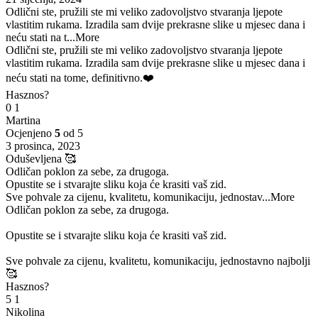
Odlični ste, pružili ste mi veliko zadovoljstvo stvaranja ljepote
vlastitim rukama. Izradila sam dvije prekrasne slike u mjesec dana i
neću stati na t
...More
Odlični ste, pružili ste mi veliko zadovoljstvo stvaranja ljepote
vlastitim rukama. Izradila sam dvije prekrasne slike u mjesec dana i
neću stati na tome, definitivno.❤️
Hasznos?
0
1
Martina
Ocjenjeno
5
od 5
3 prosinca, 2023
Oduševljena 🥰
Odličan poklon za sebe, za drugoga.
Opustite se i stvarajte sliku koja će krasiti vaš zid.
Sve pohvale za cijenu, kvalitetu, komunikaciju, jednostav
...More
Odličan poklon za sebe, za drugoga.
Opustite se i stvarajte sliku koja će krasiti vaš zid.
Sve pohvale za cijenu, kvalitetu, komunikaciju, jednostavno najbolji
🥰
Hasznos?
5
1
Nikolina