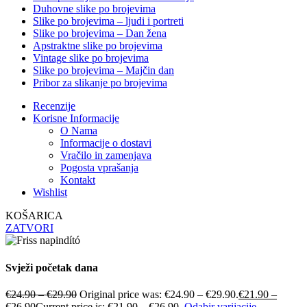
Duhovne slike po brojevima
Slike po brojevima – ljudi i portreti
Slike po brojevima – Dan žena
Apstraktne slike po brojevima
Vintage slike po brojevima
Slike po brojevima – Majčin dan
Pribor za slikanje po brojevima
Recenzije
Korisne Informacije
O Nama
Informacije o dostavi
Vračilo in zamenjava
Pogosta vprašanja
Kontakt
Wishlist
KOŠARICA
ZATVORI
Svježi početak dana
€
24.90
–
€
29.90
Original price was: €24.90 – €29.90.
€
21.90
–
€
26.90
Current price is: €21.90 – €26.90.
Odabir varijacije