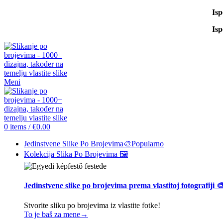
Is
Is
Meni
0
items
/
€
0.00
Jedinstvene Slike Po Brojevima🎨
Popularno
Kolekcija Slika Po Brojevima 🖼️
Jedinstvene slike po brojevima prema vlastitoj fotografiji 
Stvorite sliku po brojevima iz vlastite fotke!
To je baš za mene→