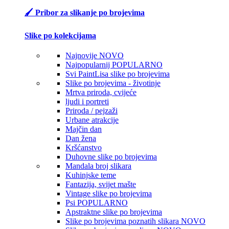
🖌️ Pribor za slikanje po brojevima
Slike po kolekcijama
Najnovije
NOVO
Najpopularnij
POPULARNO
Svi PaintLisa slike po brojevima
Slike po brojevima - životinje
Mrtva priroda, cvijeće
ljudi i portreti
Priroda / pejzaži
Urbane atrakcije
Majčin dan
Dan žena
Kršćanstvo
Duhovne slike po brojevima
Mandala broj slikara
Kuhinjske teme
Fantazija, svijet mašte
Vintage slike po brojevima
Psi
POPULARNO
Apstraktne slike po brojevima
Slike po brojevima poznatih slikara
NOVO