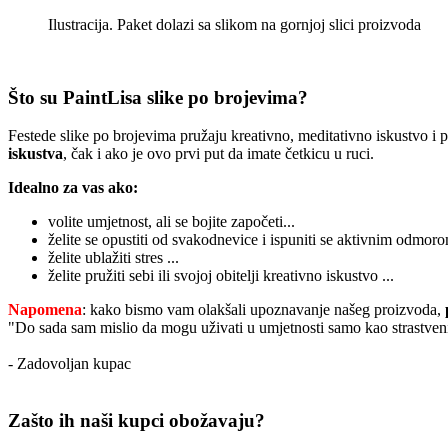
Ilustracija. Paket dolazi sa slikom na gornjoj slici proizvoda
Otvarajuće, prijenosno džepno povećalo
€
6.90
Original price was: €6.90.
€
4.90
Current price
is: €4.90.
Read More
Što su PaintLisa slike po brojevima?
Festede slike po brojevima pružaju kreativno, meditativno iskustvo i
iskustva
, čak i ako je ovo prvi put da imate četkicu u ruci.
Idealno za vas ako:
volite umjetnost, ali se bojite započeti...
želite se opustiti od svakodnevice i ispuniti se aktivnim odmoro
želite ublažiti stres ...
želite pružiti sebi ili svojoj obitelji kreativno iskustvo ...
Napomena
: kako bismo vam olakšali upoznavanje našeg proizvoda,
"Do sada sam mislio da mogu uživati u umjetnosti samo kao strastveni
- Zadovoljan kupac
Zašto ih naši kupci obožavaju?