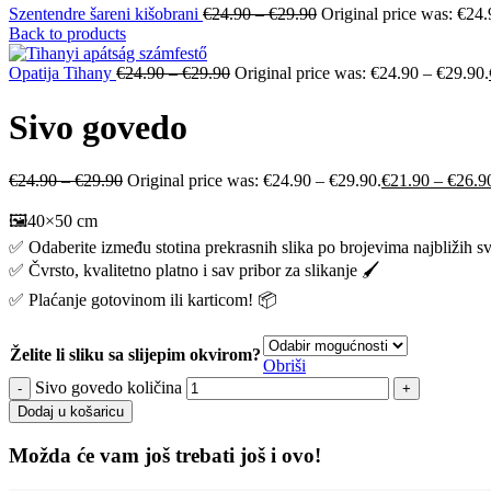
Szentendre šareni kišobrani
€
24.90
–
€
29.90
Original price was: €24.
Back to products
Opatija Tihany
€
24.90
–
€
29.90
Original price was: €24.90 – €29.90.
Sivo govedo
€
24.90
–
€
29.90
Original price was: €24.90 – €29.90.
€
21.90
–
€
26.9
🖼️40×50 cm
✅ Odaberite između stotina prekrasnih slika po brojevima najbližih s
✅ Čvrsto, kvalitetno platno i sav pribor za slikanje 🖌️
✅ Plaćanje gotovinom ili karticom! 📦
Želite li sliku sa slijepim okvirom?
Obriši
Sivo govedo količina
Dodaj u košaricu
Možda će vam još trebati još i ovo!