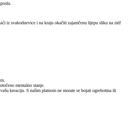
 poslu.
izaći iz svakodnevice i na kraju okačiti zajamčenu lijepu sliku na zid!
um.
dotočeno mentalno stanje.
 vašu kreaciju. S našim platnom ne morate se bojati ogrebotina ili