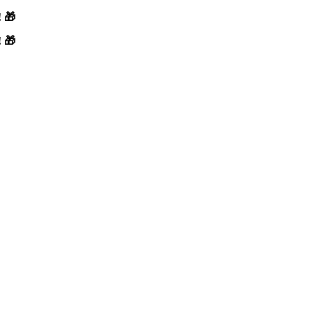
! 🎁
! 🎁