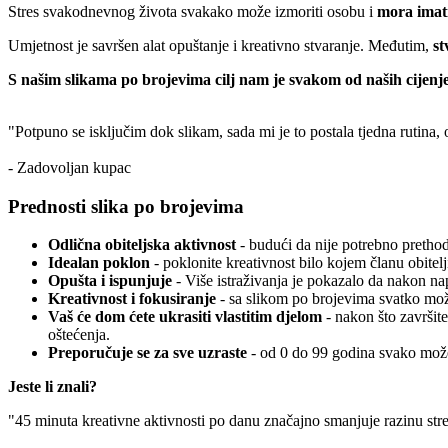
Stres svakodnevnog života svakako može izmoriti osobu i
mora imati
Umjetnost je savršen alat opuštanje i kreativno stvaranje. Međutim,
st
S našim slikama po brojevima cilj nam je svakom od naših cijenje
"Potpuno se isključim dok slikam, sada mi je to postala tjedna rutina,
- Zadovoljan kupac
Prednosti slika po brojevima
Odlična obiteljska aktivnost
- budući da nije potrebno prethodn
Idealan poklon
- poklonite kreativnost bilo kojem članu obitelj
Opušta i ispunjuje
- Više istraživanja je pokazalo da nakon n
Kreativnost i fokusiranje
- sa slikom po brojevima svatko može
Vaš će dom ćete ukrasiti vlastitim djelom
- nakon što završite
oštećenja.
Preporučuje se za sve uzraste
- od 0 do 99 godina svako može
Jeste li znali?
"45 minuta kreativne aktivnosti po danu značajno smanjuje razinu str