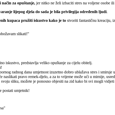
 način za opuštanje,
jer nitko ne želi izbaciti stres na voljene osobe ili
varanje lijepog djela do sada je bila privilegija određenih ljudi
.
nih kupaca pružiti iskustvo kako je to
stvoriti fantastičnu kreaciju, 
 obožavam slikati!"
o iskustvo, predstavlja veliko opuštanje za cijelu obitelj.
i!
apornog radnog dana umjetnost izuzetno dobro ublažava stres i smiruje 
 naslikati pravo remek-djelo, a za to vrijeme može ući u mirnije, usre
 svoju sliku, možete je ponosno objesiti na zid kako bi svi mogli vidjeti
 postati umjetnik!
esa"