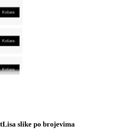
Košara
Košara
Košara
Košara
tLisa slike po brojevima
Read
More