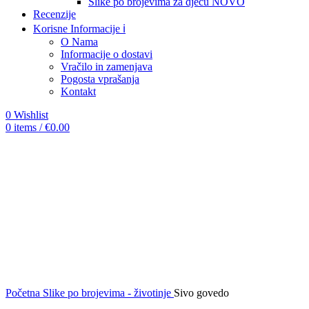
Slike po brojevima za djecu
NOVO
Recenzije
Korisne Informacije ℹ️
O Nama
Informacije o dostavi
Vračilo in zamenjava
Pogosta vprašanja
Kontakt
0
Wishlist
0
items
/
€
0.00
-12%
Click to enlarge
Početna
Slike po brojevima - životinje
Sivo govedo