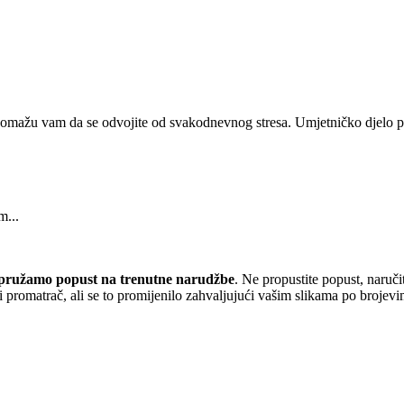
Read
More
 pomažu vam da se odvojite od svakodnevnog stresa. Umjetničko djelo pr
m...
pružamo popust
na trenutne narudžbe
. Ne propustite popust, naruči
 promatrač, ali se to promijenilo zahvaljujući vašim slikama po brojevi