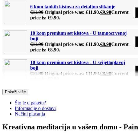
6 kom tankih kistova za detaljno slikanje
€
11.90
Original price was: €11.90.
€
9.90
Current
price is: €9.90.
10 kom premium set kistova - U tamnocrvenoj
boji
€
11.90
Original price was: €11.90.
€
8.90
Current
price is: €8.90.
10 kom premium set kistova - U svijetloplavoj
boji
€
11.90
Original price was: €11.90.
€
8.90
Current
price is: €8.90.
Pokaži više
Drveni stalak (Za slike po brojevima)
€
12.90
Original price was: €12.90.
€
9.90
Current
Što je u paketu?
price is: €9.90.
Informacije o dostavi
Načini plaćanja
Osvijetljeno, stolno povećalo
Kreativna meditacija u vašem domu - Pain
€
11.90
Original price was: €11.90.
€
8.90
Current
price is: €8.90.
Read More