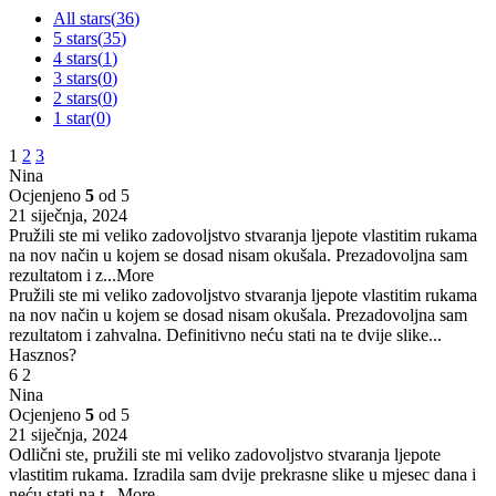
All stars(
36
)
5 stars(
35
)
4 stars(
1
)
3 stars(
0
)
2 stars(
0
)
1 star(
0
)
1
2
3
Nina
Ocjenjeno
5
od 5
21 siječnja, 2024
Pružili ste mi veliko zadovoljstvo stvaranja ljepote vlastitim rukama
na nov način u kojem se dosad nisam okušala. Prezadovoljna sam
rezultatom i z
...More
Pružili ste mi veliko zadovoljstvo stvaranja ljepote vlastitim rukama
na nov način u kojem se dosad nisam okušala. Prezadovoljna sam
rezultatom i zahvalna. Definitivno neću stati na te dvije slike...
Hasznos?
6
2
Nina
Ocjenjeno
5
od 5
21 siječnja, 2024
Odlični ste, pružili ste mi veliko zadovoljstvo stvaranja ljepote
vlastitim rukama. Izradila sam dvije prekrasne slike u mjesec dana i
neću stati na t
...More