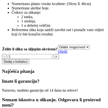
Numerirano platno visoke kvalitete: (50cm X 40cm)
Numerirane akrilne boje.
Četkice za slikanje:
2 tanka,
1 srednja,
1 u debeloj veličini.
Referentna slika koja sadrži završni rad i pomaže vam vidjeti
koji će biti konačni rezultat.
Želite li sliku sa slijepim okvirom?
Obriši
Opatija
Tihany
Dodaj u košaricu
količina
Najčešća pitanja
Imate li garanciju?
Naravno, nudimo garanciju od 14 dana na setove!
Nemam iskustva u slikanju. Odgovara li proizvod
meni?