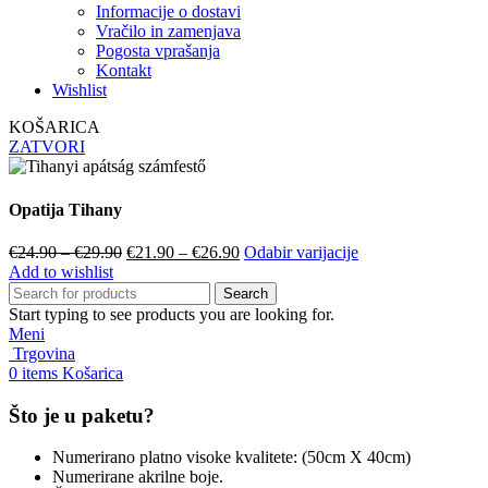
Informacije o dostavi
Vračilo in zamenjava
Pogosta vprašanja
Kontakt
Wishlist
KOŠARICA
ZATVORI
Opatija Tihany
Original
Current
€
24.90
–
€
29.90
€
21.90
–
€
26.90
Odabir varijacije
price
price
Add to wishlist
was:
is:
Search
€24.90
€21.90
Start typing to see products you are looking for.
–
–
Meni
€29.90.
€26.90.
Trgovina
0
items
Košarica
Što je u paketu?
Numerirano platno visoke kvalitete: (50cm X 40cm)
Numerirane akrilne boje.