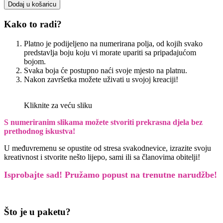
Tihany
Dodaj u košaricu
količina
Kako to radi?
Platno je podijeljeno na numerirana polja, od kojih svako
predstavlja boju koju vi morate upariti sa pripadajućom
bojom.
Svaka boja će postupno naći svoje mjesto na platnu.
Nakon završetka možete uživati u svojoj kreaciji!
Kliknite za veću sliku
S numeriranim slikama možete stvoriti prekrasna djela bez
prethodnog iskustva!
U međuvremenu se opustite od stresa svakodnevice, izrazite svoju
kreativnost i stvorite nešto lijepo, sami ili sa članovima obitelji!
Isprobajte sad! Pružamo
popust na trenutne narudžbe!
Što je u paketu?