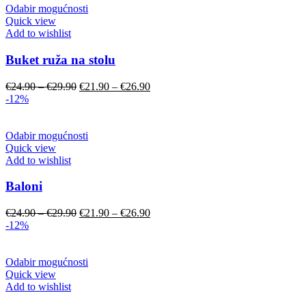
–
–
Odabir mogućnosti
€29.90.
€26.90.
Quick view
Add to wishlist
Buket ruža na stolu
Original
Current
€
24.90
–
€
29.90
€
21.90
–
€
26.90
price
price
-12%
was:
is:
€24.90
€21.90
–
–
Odabir mogućnosti
€29.90.
€26.90.
Quick view
Add to wishlist
Baloni
Original
Current
€
24.90
–
€
29.90
€
21.90
–
€
26.90
price
price
-12%
was:
is:
€24.90
€21.90
–
–
Odabir mogućnosti
€29.90.
€26.90.
Quick view
Add to wishlist