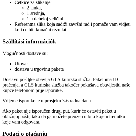
Četkice za slikanje:
2 tanka,
1 srednja,
1 u debeloj veličini.
Referentna slika koja sadrži završni rad i pomaže vam vidjeti
koji će biti konačni rezultat.
Szállítási információk
Mogućnosti dostave su:
Utovar
dostava u trgovinu paketa
Dostavu pošiljke obavlja GLS kurirska služba. Paket ima ID
praćenja, a GLS kurirska služba također pokušava obavijestiti naše
kupce telefonom prije isporuke.
Vrijeme isporuke je u prosjeku 3-6 radna dana.
Ako paket nije isporučen drugi put, kurir će ostaviti paket u
obližnjoj pošti, tako da ga možete preuzeti u bilo kojem trenutku
koje vam odgovara.
Podaci o plaćanju