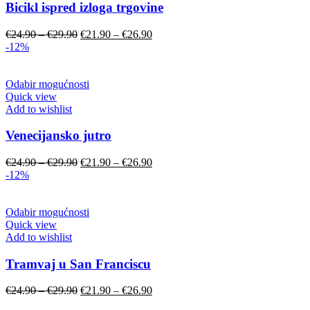
Bicikl ispred izloga trgovine
Original
Current
€
24.90
–
€
29.90
€
21.90
–
€
26.90
price
price
-12%
was:
is:
€24.90
€21.90
–
–
Odabir mogućnosti
€29.90.
€26.90.
Quick view
Add to wishlist
Venecijansko jutro
Original
Current
€
24.90
–
€
29.90
€
21.90
–
€
26.90
price
price
-12%
was:
is:
€24.90
€21.90
–
–
Odabir mogućnosti
€29.90.
€26.90.
Quick view
Add to wishlist
Tramvaj u San Franciscu
Original
Current
€
24.90
–
€
29.90
€
21.90
–
€
26.90
price
price