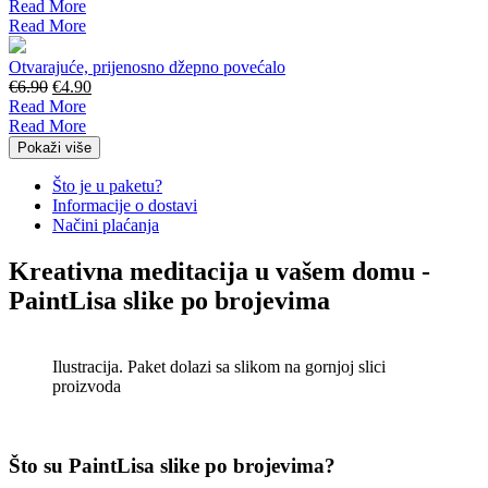
price
price
Read More
was:
is:
Read More
€11.90.
€8.90.
Otvarajuće, prijenosno džepno povećalo
Original
Current
€
6.90
€
4.90
price
price
Read More
was:
is:
Read More
€6.90.
€4.90.
Pokaži više
Što je u paketu?
Informacije o dostavi
Načini plaćanja
Kreativna meditacija u vašem domu -
PaintLisa slike po brojevima
Ilustracija. Paket dolazi sa slikom na gornjoj slici
proizvoda
Što su PaintLisa slike po brojevima?