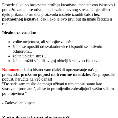
Festede slike po brojevima pružaju kreativno, meditativno iskustvo i
pomažu vam da se odvojite od svakodnevnog stresa. Umjetničko
djelo prikazano na slici proizvoda možete izraditi
čak i bez
prethodnog iskustva
, čak i ako je ovo prvi put da imate četkicu u
ruci.
Idealno za vas ako:
volite umjetnost, ali se bojite započeti...
želite se opustiti od svakodnevice i ispuniti se aktivnim
odmorom...
želite ublažiti stres ...
želite pružiti sebi ili svojoj obitelji kreativno iskustvo ...
Napomena
: kako bismo vam olakšali upoznavanje našeg
proizvoda,
pružamo popust
na trenutne narudžbe
. Ne propustite
popust, naručite ga već danas!
"Do sada sam mislio da mogu uživati u umjetnosti samo kao
strastveni promatrač, ali se to promijenilo zahvaljujući vašim slikama
po brojevima "
- Zadovoljan kupac
Zašto ih naši kupci obožavaju?