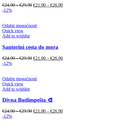
Original
Current
€
24.90
–
€
29.90
€
21.90
–
€
26.90
price
price
-12%
was:
is:
€24.90
€21.90
–
–
Odabir mogućnosti
€29.90.
€26.90.
Quick view
Add to wishlist
Santorini cesta do mora
Original
Current
€
24.90
–
€
29.90
€
21.90
–
€
26.90
price
price
-12%
was:
is:
€24.90
€21.90
–
–
Odabir mogućnosti
€29.90.
€26.90.
Quick view
Add to wishlist
Divna Budimpešta 🎨
Original
Current
€
24.90
–
€
29.90
€
21.90
–
€
26.90
price
price
-12%
was:
is:
€24.90
€21.90