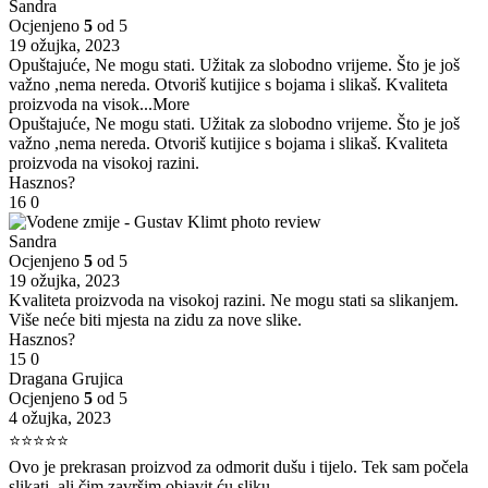
Sandra
Ocjenjeno
5
od 5
19 ožujka, 2023
Opuštajuće, Ne mogu stati. Užitak za slobodno vrijeme. Što je još
važno ,nema nereda. Otvoriš kutijice s bojama i slikaš. Kvaliteta
proizvoda na visok
...More
Opuštajuće, Ne mogu stati. Užitak za slobodno vrijeme. Što je još
važno ,nema nereda. Otvoriš kutijice s bojama i slikaš. Kvaliteta
proizvoda na visokoj razini.
Hasznos?
16
0
Sandra
Ocjenjeno
5
od 5
19 ožujka, 2023
Kvaliteta proizvoda na visokoj razini. Ne mogu stati sa slikanjem.
Više neće biti mjesta na zidu za nove slike.
Hasznos?
15
0
Dragana Grujica
Ocjenjeno
5
od 5
4 ožujka, 2023
⭐⭐⭐⭐⭐
Ovo je prekrasan proizvod za odmorit dušu i tijelo. Tek sam počela
slikati, ali čim završim objavit ću sliku.