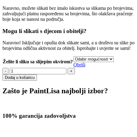
Naravno, možete slikati bez imalo iskustva sa slikama po brojevima,
zahvaljujući platnu raspoređenu sa brojevima, što olakšava praćenje
boje koja se nanosi na područja.
Mogu li slikati s djecom i obitelji?
Naravno! Isključuje i opušta dok slikate sami, a u društvu su slike po
brojevima odlična aktivnost za obitelj. Isprobajte i uvjerite se sami!
Želite li sliku sa slijepim okvirom?
Obriši
Opatija
Tihany
Dodaj u košaricu
količina
Zašto je PaintLisa najbolji izbor?
100% garancija zadovoljstva