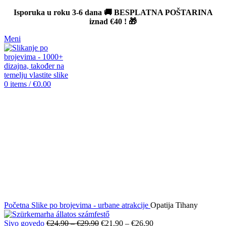
Isporuka u roku 3-6 dana 🚚 BESPLATNA POŠTARINA
iznad
€40
! 🎁
Meni
0
items
/
€
0.00
-12%
Click to enlarge
Početna
Slike po brojevima - urbane atrakcije
Opatija Tihany
Original
Current
Sivo govedo
€
24.90
–
€
29.90
€
21.90
–
€
26.90