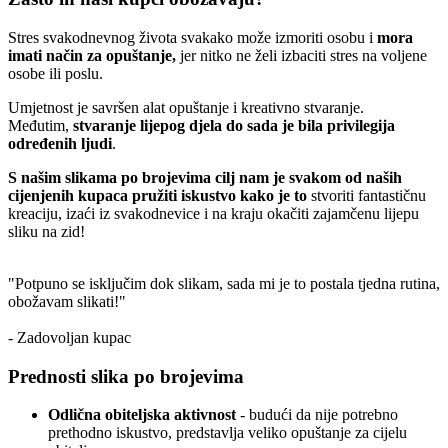
Stres svakodnevnog života svakako može izmoriti osobu i
mora
imati način za opuštanje,
jer nitko ne želi izbaciti stres na voljene
osobe ili poslu.
Umjetnost je savršen alat opuštanje i kreativno stvaranje.
Međutim,
stvaranje lijepog djela do sada je bila privilegija
određenih ljudi
.
S našim slikama po brojevima cilj nam je svakom od naših
cijenjenih kupaca pružiti iskustvo kako je to
stvoriti fantastičnu
kreaciju, izaći iz svakodnevice i na kraju okačiti zajamčenu lijepu
sliku na zid!
"Potpuno se isključim dok slikam, sada mi je to postala tjedna rutina,
obožavam slikati!"
- Zadovoljan kupac
Prednosti slika po brojevima
Odlična obiteljska aktivnost
- budući da nije potrebno
prethodno iskustvo, predstavlja veliko opuštanje za cijelu