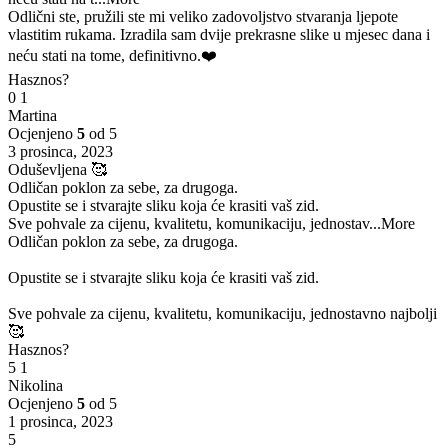
Odlični ste, pružili ste mi veliko zadovoljstvo stvaranja ljepote
vlastitim rukama. Izradila sam dvije prekrasne slike u mjesec dana i
neću stati na tome, definitivno.❤️
Hasznos?
0
1
Martina
Ocjenjeno
5
od 5
3 prosinca, 2023
Oduševljena 🥰
Odličan poklon za sebe, za drugoga.
Opustite se i stvarajte sliku koja će krasiti vaš zid.
Sve pohvale za cijenu, kvalitetu, komunikaciju, jednostav
...More
Odličan poklon za sebe, za drugoga.
Opustite se i stvarajte sliku koja će krasiti vaš zid.
Sve pohvale za cijenu, kvalitetu, komunikaciju, jednostavno najbolji
🥰
Hasznos?
5
1
Nikolina
Ocjenjeno
5
od 5
1 prosinca, 2023
5