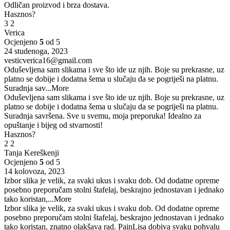
Odličan proizvod i brza dostava.
Hasznos?
3
2
Verica
Ocjenjeno
5
od 5
24 studenoga, 2023
vesticverica16@gmail.com
Oduševljena sam slikama i sve što ide uz njih. Boje su prekrasne, uz
platno se dobije i dodatna šema u slučaju da se pogriješi na platnu.
Suradnja sav
...More
Oduševljena sam slikama i sve što ide uz njih. Boje su prekrasne, uz
platno se dobije i dodatna šema u slučaju da se pogriješi na platnu.
Suradnja savršena. Sve u svemu, moja preporuka! Idealno za
opuštanje i bijeg od stvarnosti!
Hasznos?
2
2
Tanja Kereškenji
Ocjenjeno
5
od 5
14 kolovoza, 2023
Izbor slika je velik, za svaki ukus i svaku dob. Od dodatne opreme
posebno preporučam stolni štafelaj, beskrajno jednostavan i jednako
tako koristan,
...More
Izbor slika je velik, za svaki ukus i svaku dob. Od dodatne opreme
posebno preporučam stolni štafelaj, beskrajno jednostavan i jednako
tako koristan, znatno olakšava rad. PainLisa dobiva svaku pohvalu