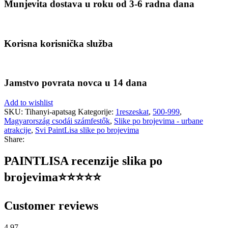
Munjevita dostava u roku od 3-6 radna dana
Korisna korisnička služba
Jamstvo povrata novca u 14 dana
Add to wishlist
SKU:
Tihanyi-apatsag
Kategorije:
1reszeskat
,
500-999
,
Magyarország csodái számfestők
,
Slike po brojevima - urbane
atrakcije
,
Svi PaintLisa slike po brojevima
Share:
PAINTLISA recenzije slika po
brojevima⭐️⭐️⭐️⭐️⭐️
Customer reviews
4.97