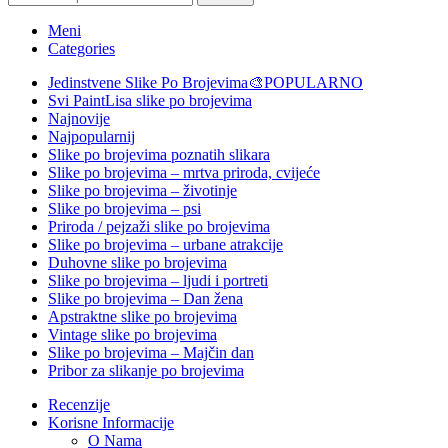
Meni
Categories
Jedinstvene Slike Po Brojevima🎨
POPULARNO
Svi PaintLisa slike po brojevima
Najnovije
Najpopularnij
Slike po brojevima poznatih slikara
Slike po brojevima – mrtva priroda, cvijeće
Slike po brojevima – životinje
Slike po brojevima – psi
Priroda / pejzaži slike po brojevima
Slike po brojevima – urbane atrakcije
Duhovne slike po brojevima
Slike po brojevima – ljudi i portreti
Slike po brojevima – Dan žena
Apstraktne slike po brojevima
Vintage slike po brojevima
Slike po brojevima – Majčin dan
Pribor za slikanje po brojevima
Recenzije
Korisne Informacije
O Nama