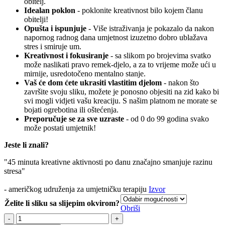
obitelj.
Idealan poklon
- poklonite kreativnost bilo kojem članu
obitelji!
Opušta i ispunjuje
- Više istraživanja je pokazalo da nakon
napornog radnog dana umjetnost izuzetno dobro ublažava
stres i smiruje um.
Kreativnost i fokusiranje
- sa slikom po brojevima svatko
može naslikati pravo remek-djelo, a za to vrijeme može ući u
mirnije, usredotočeno mentalno stanje.
Vaš će dom ćete ukrasiti vlastitim djelom
- nakon što
završite svoju sliku, možete je ponosno objesiti na zid kako bi
svi mogli vidjeti vašu kreaciju. S našim platnom ne morate se
bojati ogrebotina ili oštećenja.
Preporučuje se za sve uzraste
- od 0 do 99 godina svako
može postati umjetnik!
Jeste li znali?
"45 minuta kreativne aktivnosti po danu značajno smanjuje razinu
stresa"
- američkog udruženja za umjetničku terapiju
Izvor
Želite li sliku sa slijepim okvirom?
Obriši
Opatija