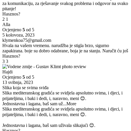
za komunikaciju, za rješavanje svakog problema i odgovor na svako
pitanje!
Hasznos?
2
1
Alla
Ocjenjeno
5
od 5
5 kolovoza, 2023
klymenkoa75@gmail.com
Hvala na vašem vremenu. narudžba je stigla brzo, sigurno
zapakirana. boje su dobro odabrane, boja je na stanju. Naručit ću još
Hasznos?
3
3
Hajdi
Ocjenjeno
5
od 5
13 svibnja, 2023
Slika koja se svima sviđa
Slika mediteranskog gradića se svidjela apsolutno svima, i djeci, i
prijateljima, i baki i dedi, i, naravno, meni 😊.
Jednostavna i lagana, baš sam už
...More
Slika mediteranskog gradića se svidjela apsolutno svima, i djeci, i
prijateljima, i baki i dedi, i, naravno, meni 😊.
Jednostavna i lagana, baš sam uživala slikajući 😊.
Hasznos?