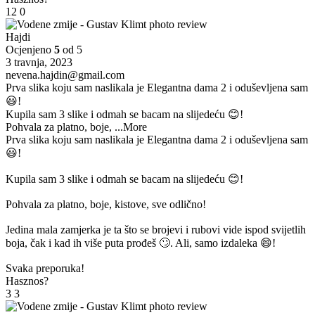
12
0
Hajdi
Ocjenjeno
5
od 5
3 travnja, 2023
nevena.hajdin@gmail.com
Prva slika koju sam naslikala je Elegantna dama 2 i oduševljena sam
😃!
Kupila sam 3 slike i odmah se bacam na slijedeću 😊!
Pohvala za platno, boje,
...More
Prva slika koju sam naslikala je Elegantna dama 2 i oduševljena sam
😃!
Kupila sam 3 slike i odmah se bacam na slijedeću 😊!
Pohvala za platno, boje, kistove, sve odlično!
Jedina mala zamjerka je ta što se brojevi i rubovi vide ispod svijetlih
boja, čak i kad ih više puta prođeš 🙄. Ali, samo izdaleka 😄!
Svaka preporuka!
Hasznos?
3
3