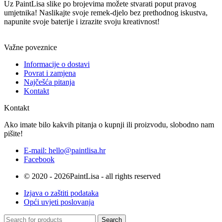
was:
is:
Uz PaintLisa slike po brojevima možete stvarati poput pravog
€24.90
€21.90
umjetnika! Naslikajte svoje remek-djelo bez prethodnog iskustva,
–
–
napunite svoje baterije i izrazite svoju kreativnost!
€29.90.
€26.90.
Važne poveznice
Informacije o dostavi
Povrat i zamjena
Najčešća pitanja
Kontakt
Kontakt
Ako imate bilo kakvih pitanja o kupnji ili proizvodu, slobodno nam
pišite!
E-mail: hello@paintlisa.hr
Facebook
© 2020 - 2026PaintLisa - all rights reserved
Izjava o zaštiti podataka
Opći uvjeti poslovanja
Search