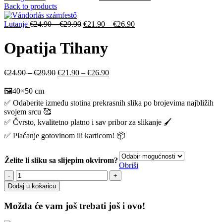
price
price
Back to products
was:
is:
Original
€24.90
Current
€21.90
Lutanje
€
24.90
–
€
29.90
€
21.90
–
€
26.90
price
–
price
–
was:
€29.90.
is:
€26.90.
Opatija Tihany
€24.90
€21.90
–
–
€29.90.
€26.90.
Original
Current
€
24.90
–
€
29.90
€
21.90
–
€
26.90
price
price
was:
is:
🖼️40×50 cm
€24.90
€21.90
✅ Odaberite između stotina prekrasnih slika po brojevima najbližih
–
–
svojem srcu 🥰
€29.90.
€26.90.
✅ Čvrsto, kvalitetno platno i sav pribor za slikanje 🖌️
✅ Plaćanje gotovinom ili karticom! 📦
Želite li sliku sa slijepim okvirom?
Obriši
Opatija
Tihany
Dodaj u košaricu
količina
Možda će vam još trebati još i ovo!