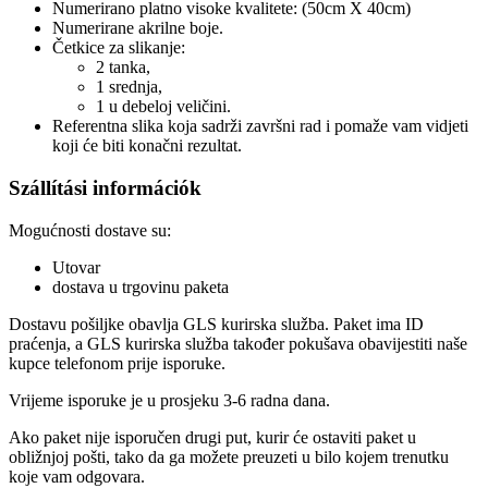
Numerirano platno visoke kvalitete: (50cm X 40cm)
Numerirane akrilne boje.
Četkice za slikanje:
2 tanka,
1 srednja,
1 u debeloj veličini.
Referentna slika koja sadrži završni rad i pomaže vam vidjeti
koji će biti konačni rezultat.
Szállítási információk
Mogućnosti dostave su:
Utovar
dostava u trgovinu paketa
Dostavu pošiljke obavlja GLS kurirska služba. Paket ima ID
praćenja, a GLS kurirska služba također pokušava obavijestiti naše
kupce telefonom prije isporuke.
Vrijeme isporuke je u prosjeku 3-6 radna dana.
Ako paket nije isporučen drugi put, kurir će ostaviti paket u
obližnjoj pošti, tako da ga možete preuzeti u bilo kojem trenutku
koje vam odgovara.