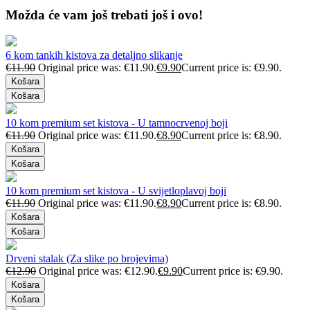
Možda će vam još trebati još i ovo!
6 kom tankih kistova za detaljno slikanje
€
11.90
Original price was: €11.90.
€
9.90
Current price is: €9.90.
Košara
Košara
10 kom premium set kistova - U tamnocrvenoj boji
€
11.90
Original price was: €11.90.
€
8.90
Current price is: €8.90.
Košara
Košara
10 kom premium set kistova - U svijetloplavoj boji
€
11.90
Original price was: €11.90.
€
8.90
Current price is: €8.90.
Košara
Košara
Drveni stalak (Za slike po brojevima)
€
12.90
Original price was: €12.90.
€
9.90
Current price is: €9.90.
Košara
Košara