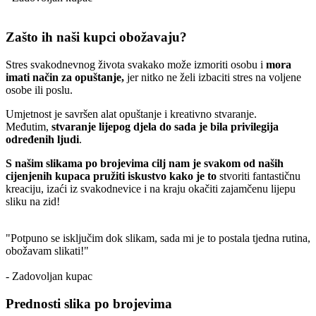
Zašto ih naši kupci obožavaju?
Stres svakodnevnog života svakako može izmoriti osobu i
mora
imati način za opuštanje,
jer nitko ne želi izbaciti stres na voljene
osobe ili poslu.
Umjetnost je savršen alat opuštanje i kreativno stvaranje.
Međutim,
stvaranje lijepog djela do sada je bila privilegija
određenih ljudi
.
S našim slikama po brojevima cilj nam je svakom od naših
cijenjenih kupaca pružiti iskustvo kako je to
stvoriti fantastičnu
kreaciju, izaći iz svakodnevice i na kraju okačiti zajamčenu lijepu
sliku na zid!
"Potpuno se isključim dok slikam, sada mi je to postala tjedna rutina,
obožavam slikati!"
- Zadovoljan kupac
Prednosti slika po brojevima