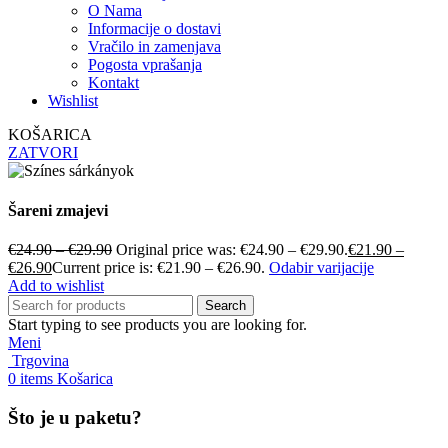
O Nama
Informacije o dostavi
Vračilo in zamenjava
Pogosta vprašanja
Kontakt
Wishlist
KOŠARICA
ZATVORI
Šareni zmajevi
€
24.90
–
€
29.90
Original price was: €24.90 – €29.90.
€
21.90
–
€
26.90
Current price is: €21.90 – €26.90.
Odabir varijacije
Add to wishlist
Search
Start typing to see products you are looking for.
Meni
Trgovina
0
items
Košarica
Što je u paketu?