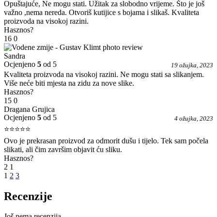
Opuštajuće, Ne mogu stati. Užitak za slobodno vrijeme. Što je još
važno ,nema nereda. Otvoriš kutijice s bojama i slikaš. Kvaliteta
proizvoda na visokoj razini.
Hasznos?
16
0
Sandra
Ocjenjeno
5
od 5
19 ožujka, 2023
Kvaliteta proizvoda na visokoj razini. Ne mogu stati sa slikanjem.
Više neće biti mjesta na zidu za nove slike.
Hasznos?
15
0
Dragana Grujica
Ocjenjeno
5
od 5
4 ožujka, 2023
⭐⭐⭐⭐⭐
Ovo je prekrasan proizvod za odmorit dušu i tijelo. Tek sam počela
slikati, ali čim završim objavit ću sliku.
Hasznos?
2
1
1
2
3
Recenzije
Još nema recenzija.