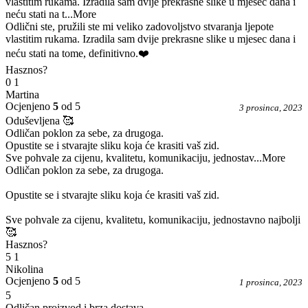
vlastitim rukama. Izradila sam dvije prekrasne slike u mjesec dana i
neću stati na t
...More
Odlični ste, pružili ste mi veliko zadovoljstvo stvaranja ljepote
vlastitim rukama. Izradila sam dvije prekrasne slike u mjesec dana i
neću stati na tome, definitivno.❤️
Hasznos?
0
1
Martina
Ocjenjeno
5
od 5
3 prosinca, 2023
Oduševljena 🥰
Odličan poklon za sebe, za drugoga.
Opustite se i stvarajte sliku koja će krasiti vaš zid.
Sve pohvale za cijenu, kvalitetu, komunikaciju, jednostav
...More
Odličan poklon za sebe, za drugoga.
Opustite se i stvarajte sliku koja će krasiti vaš zid.
Sve pohvale za cijenu, kvalitetu, komunikaciju, jednostavno najbolji
🥰
Hasznos?
5
1
Nikolina
Ocjenjeno
5
od 5
1 prosinca, 2023
5
Odličan proizvod i brza dostava.