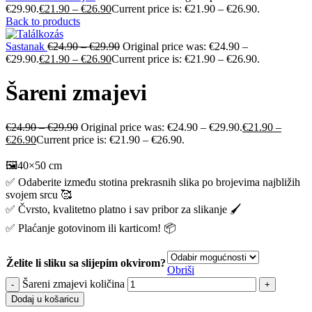
€29.90.
€
21.90
–
€
26.90
Current price is: €21.90 – €26.90.
Back to products
Sastanak
€
24.90
–
€
29.90
Original price was: €24.90 –
€29.90.
€
21.90
–
€
26.90
Current price is: €21.90 – €26.90.
Šareni zmajevi
€
24.90
–
€
29.90
Original price was: €24.90 – €29.90.
€
21.90
–
€
26.90
Current price is: €21.90 – €26.90.
🖼️40×50 cm
✅ Odaberite između stotina prekrasnih slika po brojevima najbližih
svojem srcu 🥰
✅ Čvrsto, kvalitetno platno i sav pribor za slikanje 🖌️
✅ Plaćanje gotovinom ili karticom! 📦
Želite li sliku sa slijepim okvirom?
Obriši
Šareni zmajevi količina
Dodaj u košaricu