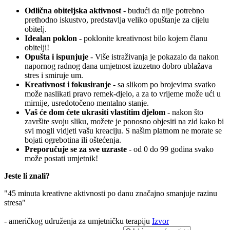
Odlična obiteljska aktivnost
- budući da nije potrebno
prethodno iskustvo, predstavlja veliko opuštanje za cijelu
obitelj.
Idealan poklon
- poklonite kreativnost bilo kojem članu
obitelji!
Opušta i ispunjuje
- Više istraživanja je pokazalo da nakon
napornog radnog dana umjetnost izuzetno dobro ublažava
stres i smiruje um.
Kreativnost i fokusiranje
- sa slikom po brojevima svatko
može naslikati pravo remek-djelo, a za to vrijeme može ući u
mirnije, usredotočeno mentalno stanje.
Vaš će dom ćete ukrasiti vlastitim djelom
- nakon što
završite svoju sliku, možete je ponosno objesiti na zid kako bi
svi mogli vidjeti vašu kreaciju. S našim platnom ne morate se
bojati ogrebotina ili oštećenja.
Preporučuje se za sve uzraste
- od 0 do 99 godina svako
može postati umjetnik!
Jeste li znali?
"45 minuta kreativne aktivnosti po danu značajno smanjuje razinu
stresa"
- američkog udruženja za umjetničku terapiju
Izvor