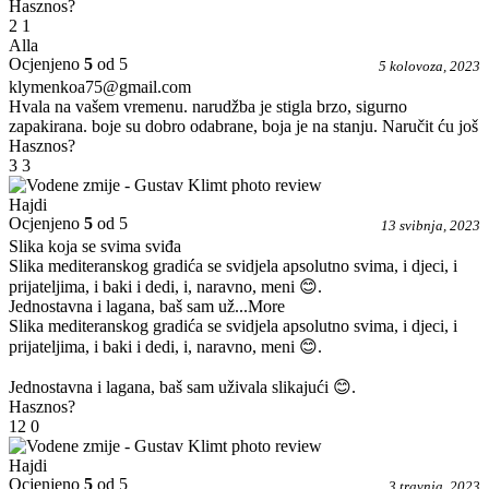
Hasznos?
2
1
Alla
Ocjenjeno
5
od 5
5 kolovoza, 2023
klymenkoa75@gmail.com
Hvala na vašem vremenu. narudžba je stigla brzo, sigurno
zapakirana. boje su dobro odabrane, boja je na stanju. Naručit ću još
Hasznos?
3
3
Hajdi
Ocjenjeno
5
od 5
13 svibnja, 2023
Slika koja se svima sviđa
Slika mediteranskog gradića se svidjela apsolutno svima, i djeci, i
prijateljima, i baki i dedi, i, naravno, meni 😊.
Jednostavna i lagana, baš sam už
...More
Slika mediteranskog gradića se svidjela apsolutno svima, i djeci, i
prijateljima, i baki i dedi, i, naravno, meni 😊.
Jednostavna i lagana, baš sam uživala slikajući 😊.
Hasznos?
12
0
Hajdi
Ocjenjeno
5
od 5
3 travnja, 2023