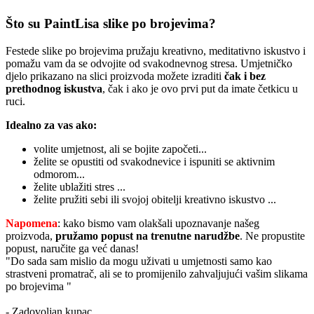
Što su PaintLisa slike po brojevima?
Festede slike po brojevima pružaju kreativno, meditativno iskustvo i
pomažu vam da se odvojite od svakodnevnog stresa. Umjetničko
djelo prikazano na slici proizvoda možete izraditi
čak i bez
prethodnog iskustva
, čak i ako je ovo prvi put da imate četkicu u
ruci.
Idealno za vas ako:
volite umjetnost, ali se bojite započeti...
želite se opustiti od svakodnevice i ispuniti se aktivnim
odmorom...
želite ublažiti stres ...
želite pružiti sebi ili svojoj obitelji kreativno iskustvo ...
Napomena
: kako bismo vam olakšali upoznavanje našeg
proizvoda,
pružamo popust
na trenutne narudžbe
. Ne propustite
popust, naručite ga već danas!
"Do sada sam mislio da mogu uživati u umjetnosti samo kao
strastveni promatrač, ali se to promijenilo zahvaljujući vašim slikama
po brojevima "
- Zadovoljan kupac