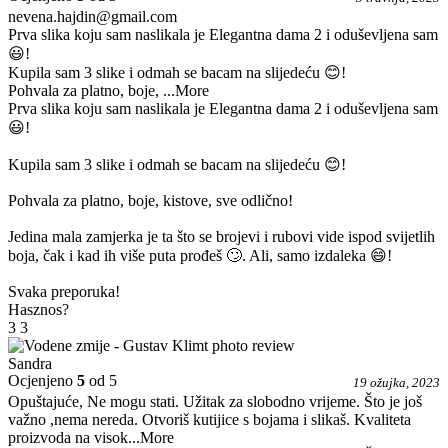
nevena.hajdin@gmail.com
Prva slika koju sam naslikala je Elegantna dama 2 i oduševljena sam
😃!
Kupila sam 3 slike i odmah se bacam na slijedeću 😊!
Pohvala za platno, boje,
...More
Prva slika koju sam naslikala je Elegantna dama 2 i oduševljena sam
😃!
Kupila sam 3 slike i odmah se bacam na slijedeću 😊!
Pohvala za platno, boje, kistove, sve odlično!
Jedina mala zamjerka je ta što se brojevi i rubovi vide ispod svijetlih
boja, čak i kad ih više puta prođeš 🙄. Ali, samo izdaleka 😄!
Svaka preporuka!
Hasznos?
3
3
Sandra
Ocjenjeno
5
od 5
19 ožujka, 2023
Opuštajuće, Ne mogu stati. Užitak za slobodno vrijeme. Što je još
važno ,nema nereda. Otvoriš kutijice s bojama i slikaš. Kvaliteta
proizvoda na visok
...More