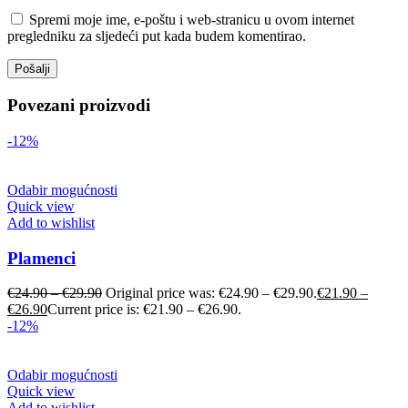
Spremi moje ime, e-poštu i web-stranicu u ovom internet
pregledniku za sljedeći put kada budem komentirao.
Povezani proizvodi
-12%
Odabir mogućnosti
Quick view
Add to wishlist
Plamenci
€
24.90
–
€
29.90
Original price was: €24.90 – €29.90.
€
21.90
–
€
26.90
Current price is: €21.90 – €26.90.
-12%
Odabir mogućnosti
Quick view
Add to wishlist