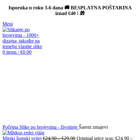
Isporuka u roku 3-6 dana 🚚 BESPLATNA POŠTARINA
iznad
€40
! 🎁
Meni
0
items
/
€
0.00
-12%
Click to enlarge
Početna
Slike po brojevima - životinje
Šareni zmajevi
Mitski šumski svijet
€
24.90
–
€
29.90
Original price was: €24.90 –