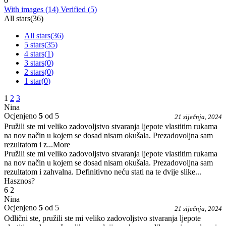
0
With images (
14
)
Verified (
5
)
All stars(
36
)
All stars(
36
)
5 stars(
35
)
4 stars(
1
)
3 stars(
0
)
2 stars(
0
)
1 star(
0
)
1
2
3
Nina
Ocjenjeno
5
od 5
21 siječnja, 2024
Pružili ste mi veliko zadovoljstvo stvaranja ljepote vlastitim rukama
na nov način u kojem se dosad nisam okušala. Prezadovoljna sam
rezultatom i z
...More
Pružili ste mi veliko zadovoljstvo stvaranja ljepote vlastitim rukama
na nov način u kojem se dosad nisam okušala. Prezadovoljna sam
rezultatom i zahvalna. Definitivno neću stati na te dvije slike...
Hasznos?
6
2
Nina
Ocjenjeno
5
od 5
21 siječnja, 2024
Odlični ste, pružili ste mi veliko zadovoljstvo stvaranja ljepote