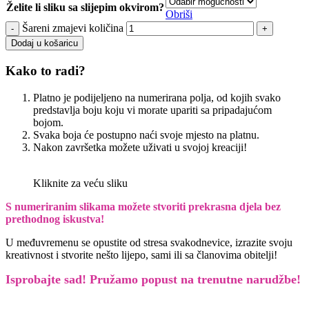
Želite li sliku sa slijepim okvirom?
Obriši
Šareni zmajevi količina
Dodaj u košaricu
Kako to radi?
Platno je podijeljeno na numerirana polja, od kojih svako
predstavlja boju koju vi morate upariti sa pripadajućom
bojom.
Svaka boja će postupno naći svoje mjesto na platnu.
Nakon završetka možete uživati u svojoj kreaciji!
Kliknite za veću sliku
S numeriranim slikama možete stvoriti prekrasna djela bez
prethodnog iskustva!
U međuvremenu se opustite od stresa svakodnevice, izrazite svoju
kreativnost i stvorite nešto lijepo, sami ili sa članovima obitelji!
Isprobajte sad! Pružamo
popust na trenutne narudžbe!