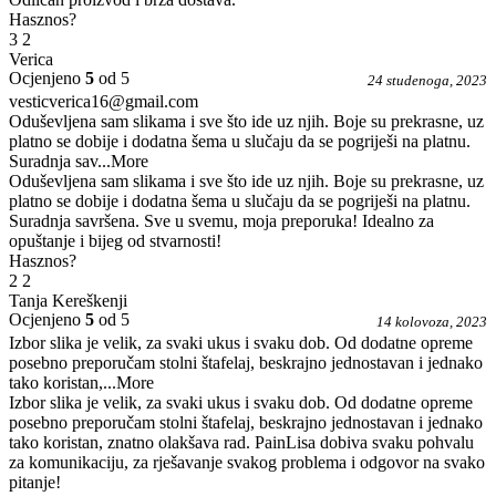
Hasznos?
3
2
Verica
Ocjenjeno
5
od 5
24 studenoga, 2023
vesticverica16@gmail.com
Oduševljena sam slikama i sve što ide uz njih. Boje su prekrasne, uz
platno se dobije i dodatna šema u slučaju da se pogriješi na platnu.
Suradnja sav
...More
Oduševljena sam slikama i sve što ide uz njih. Boje su prekrasne, uz
platno se dobije i dodatna šema u slučaju da se pogriješi na platnu.
Suradnja savršena. Sve u svemu, moja preporuka! Idealno za
opuštanje i bijeg od stvarnosti!
Hasznos?
2
2
Tanja Kereškenji
Ocjenjeno
5
od 5
14 kolovoza, 2023
Izbor slika je velik, za svaki ukus i svaku dob. Od dodatne opreme
posebno preporučam stolni štafelaj, beskrajno jednostavan i jednako
tako koristan,
...More
Izbor slika je velik, za svaki ukus i svaku dob. Od dodatne opreme
posebno preporučam stolni štafelaj, beskrajno jednostavan i jednako
tako koristan, znatno olakšava rad. PainLisa dobiva svaku pohvalu
za komunikaciju, za rješavanje svakog problema i odgovor na svako
pitanje!