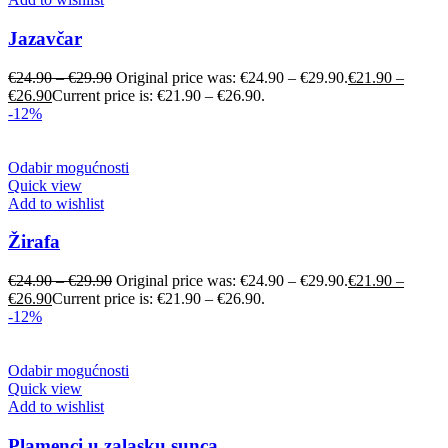
Jazavčar
€
24.90
–
€
29.90
Original price was: €24.90 – €29.90.
€
21.90
–
€
26.90
Current price is: €21.90 – €26.90.
-12%
Odabir mogućnosti
Quick view
Add to wishlist
Žirafa
€
24.90
–
€
29.90
Original price was: €24.90 – €29.90.
€
21.90
–
€
26.90
Current price is: €21.90 – €26.90.
-12%
Odabir mogućnosti
Quick view
Add to wishlist
Plamenci u zalasku sunca