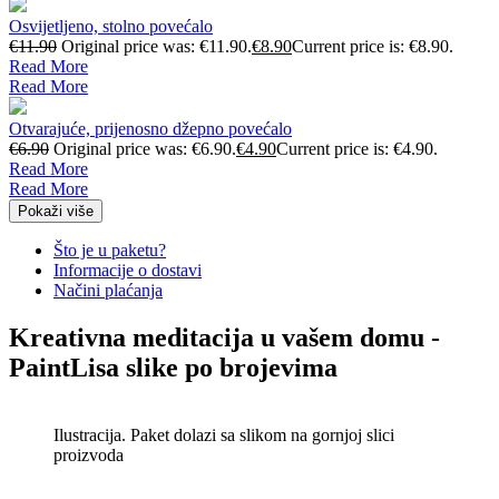
Osvijetljeno, stolno povećalo
€
11.90
Original price was: €11.90.
€
8.90
Current price is: €8.90.
Read More
Read More
Otvarajuće, prijenosno džepno povećalo
€
6.90
Original price was: €6.90.
€
4.90
Current price is: €4.90.
Read More
Read More
Pokaži više
Što je u paketu?
Informacije o dostavi
Načini plaćanja
Kreativna meditacija u vašem domu -
PaintLisa slike po brojevima
Ilustracija. Paket dolazi sa slikom na gornjoj slici
proizvoda