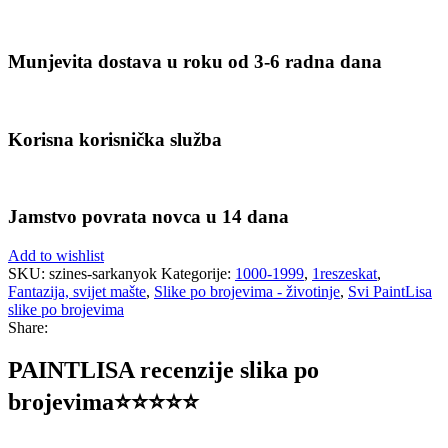
Munjevita dostava u roku od 3-6 radna dana
Korisna korisnička služba
Jamstvo povrata novca u 14 dana
Add to wishlist
SKU:
szines-sarkanyok
Kategorije:
1000-1999
,
1reszeskat
,
Fantazija, svijet mašte
,
Slike po brojevima - životinje
,
Svi PaintLisa
slike po brojevima
Share:
PAINTLISA recenzije slika po
brojevima⭐️⭐️⭐️⭐️⭐️