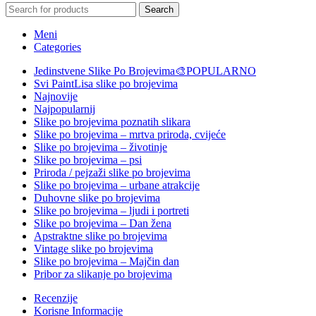
Search
Meni
Categories
Jedinstvene Slike Po Brojevima🎨
POPULARNO
Svi PaintLisa slike po brojevima
Najnovije
Najpopularnij
Slike po brojevima poznatih slikara
Slike po brojevima – mrtva priroda, cvijeće
Slike po brojevima – životinje
Slike po brojevima – psi
Priroda / pejzaži slike po brojevima
Slike po brojevima – urbane atrakcije
Duhovne slike po brojevima
Slike po brojevima – ljudi i portreti
Slike po brojevima – Dan žena
Apstraktne slike po brojevima
Vintage slike po brojevima
Slike po brojevima – Majčin dan
Pribor za slikanje po brojevima
Recenzije
Korisne Informacije