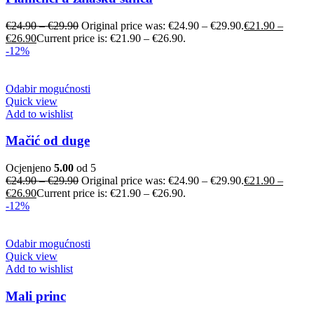
€
24.90
–
€
29.90
Original price was: €24.90 – €29.90.
€
21.90
–
€
26.90
Current price is: €21.90 – €26.90.
-12%
Odabir mogućnosti
Quick view
Add to wishlist
Mačić od duge
Ocjenjeno
5.00
od 5
€
24.90
–
€
29.90
Original price was: €24.90 – €29.90.
€
21.90
–
€
26.90
Current price is: €21.90 – €26.90.
-12%
Odabir mogućnosti
Quick view
Add to wishlist
Mali princ