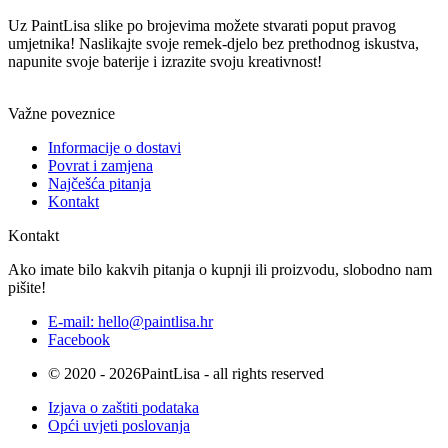
Uz PaintLisa slike po brojevima možete stvarati poput pravog
umjetnika! Naslikajte svoje remek-djelo bez prethodnog iskustva,
napunite svoje baterije i izrazite svoju kreativnost!
Važne poveznice
Informacije o dostavi
Povrat i zamjena
Najčešća pitanja
Kontakt
Kontakt
Ako imate bilo kakvih pitanja o kupnji ili proizvodu, slobodno nam
pišite!
E-mail: hello@paintlisa.hr
Facebook
© 2020 - 2026PaintLisa - all rights reserved
Izjava o zaštiti podataka
Opći uvjeti poslovanja