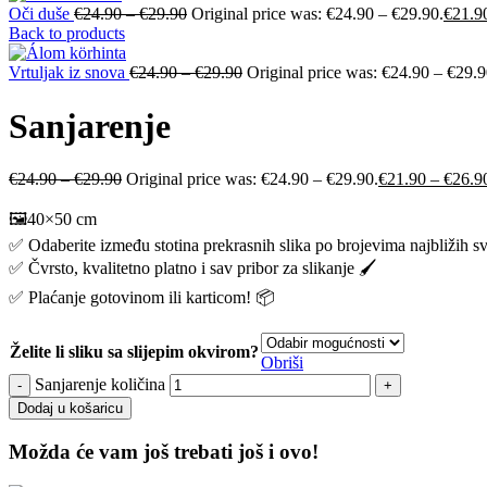
Oči duše
€
24.90
–
€
29.90
Original price was: €24.90 – €29.90.
€
21.9
Back to products
Vrtuljak iz snova
€
24.90
–
€
29.90
Original price was: €24.90 – €29.9
Sanjarenje
€
24.90
–
€
29.90
Original price was: €24.90 – €29.90.
€
21.90
–
€
26.9
🖼️40×50 cm
✅ Odaberite između stotina prekrasnih slika po brojevima najbližih s
✅ Čvrsto, kvalitetno platno i sav pribor za slikanje 🖌️
✅ Plaćanje gotovinom ili karticom! 📦
Želite li sliku sa slijepim okvirom?
Obriši
Sanjarenje količina
Dodaj u košaricu
Možda će vam još trebati još i ovo!