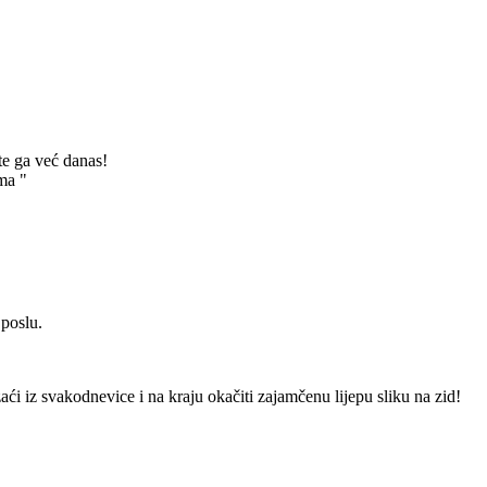
te ga već danas!
ma "
 poslu.
izaći iz svakodnevice i na kraju okačiti zajamčenu lijepu sliku na zid!