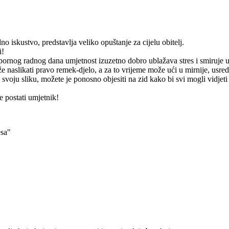
o iskustvo, predstavlja veliko opuštanje za cijelu obitelj.
i!
apornog radnog dana umjetnost izuzetno dobro ublažava stres i smiruje 
 naslikati pravo remek-djelo, a za to vrijeme može ući u mirnije, usre
 svoju sliku, možete je ponosno objesiti na zid kako bi svi mogli vidjeti
 postati umjetnik!
esa"