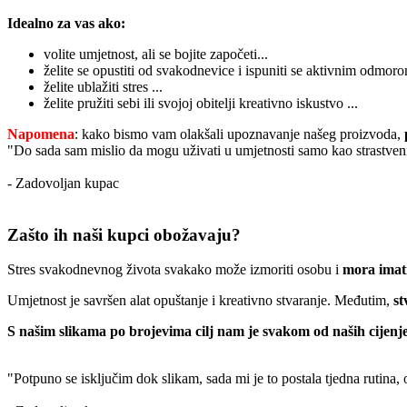
Idealno za vas ako:
volite umjetnost, ali se bojite započeti...
želite se opustiti od svakodnevice i ispuniti se aktivnim odmoro
želite ublažiti stres ...
želite pružiti sebi ili svojoj obitelji kreativno iskustvo ...
Napomena
: kako bismo vam olakšali upoznavanje našeg proizvoda,
"Do sada sam mislio da mogu uživati u umjetnosti samo kao strastveni
- Zadovoljan kupac
Zašto ih naši kupci obožavaju?
Stres svakodnevnog života svakako može izmoriti osobu i
mora imati
Umjetnost je savršen alat opuštanje i kreativno stvaranje. Međutim,
st
S našim slikama po brojevima cilj nam je svakom od naših cijenje
"Potpuno se isključim dok slikam, sada mi je to postala tjedna rutina,