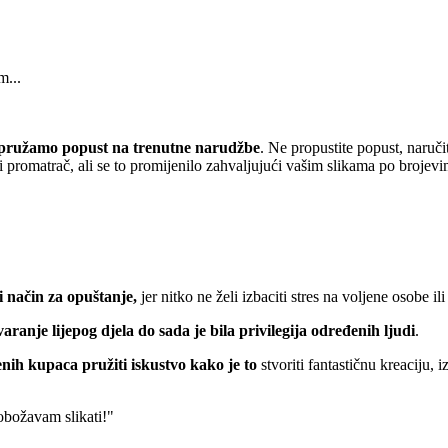
m...
pružamo popust
na trenutne narudžbe
. Ne propustite popust, naruči
 promatrač, ali se to promijenilo zahvaljujući vašim slikama po brojevi
 način za opuštanje,
jer nitko ne želi izbaciti stres na voljene osobe ili
varanje lijepog djela do sada je bila privilegija određenih ljudi
.
nih kupaca pružiti iskustvo kako je to
stvoriti fantastičnu kreaciju, 
 obožavam slikati!"