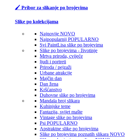
🖌️ Pribor za slikanje po brojevima
Slike po kolekcijama
Najnovije
NOVO
Najpopularnij
POPULARNO
Svi PaintLisa slike po brojevima
Slike po brojevima - životinje
Mrtva priroda, cvijeće
ljudi i portreti
Priroda / pejzaži
Urbane atrakcije
Majčin dan
Dan žena
Kršćanstvo
Duhovne slike po brojevima
Mandala broj slikara
Kuhinjske teme
Fantazija, svijet mašte
Vintage slike po brojevima
Psi
POPULARNO
Apstraktne slike po brojevima
Slike po brojevima poznatih slikara
NOVO