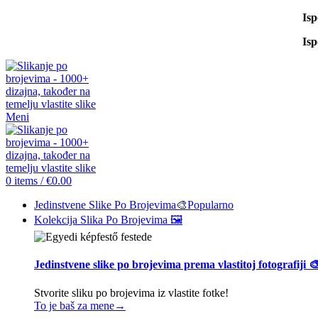
Is
Is
Meni
0
items
/
€
0.00
Jedinstvene Slike Po Brojevima🎨
Popularno
Kolekcija Slika Po Brojevima 🖼️
Jedinstvene slike po brojevima prema vlastitoj fotografiji 
Stvorite sliku po brojevima iz vlastite fotke!
To je baš za mene→