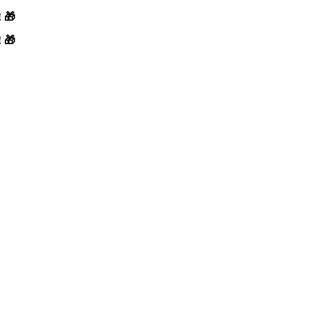
! 🎁
! 🎁