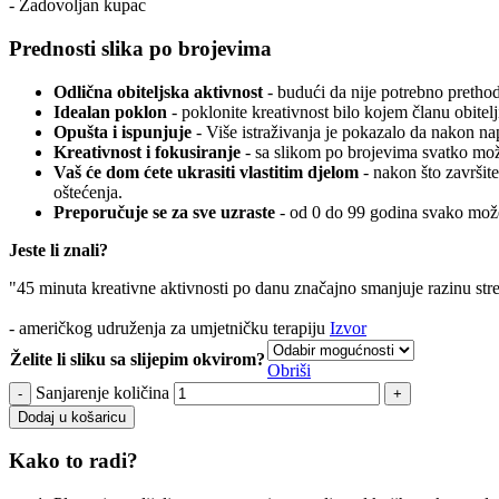
- Zadovoljan kupac
Prednosti slika po brojevima
Odlična obiteljska aktivnost
- budući da nije potrebno prethodn
Idealan poklon
- poklonite kreativnost bilo kojem članu obitelj
Opušta i ispunjuje
- Više istraživanja je pokazalo da nakon n
Kreativnost i fokusiranje
- sa slikom po brojevima svatko može
Vaš će dom ćete ukrasiti vlastitim djelom
- nakon što završite
oštećenja.
Preporučuje se za sve uzraste
- od 0 do 99 godina svako može
Jeste li znali?
"45 minuta kreativne aktivnosti po danu značajno smanjuje razinu str
- američkog udruženja za umjetničku terapiju
Izvor
Želite li sliku sa slijepim okvirom?
Obriši
Sanjarenje količina
Dodaj u košaricu
Kako to radi?