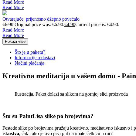
Read More
Read More
Otvarajuće, prijenosno džepno povećalo
€
6.90
Original price was: €6.90.
€
4.90
Current price is: €4.90.
Read More
Read More
Pokaži više
Što je u paketu?
Informacije o dostavi
Načini plaćanja
Kreativna meditacija u vašem domu - Pain
Ilustracija. Paket dolazi sa slikom na gornjoj slici proizvoda
Što su PaintLisa slike po brojevima?
Festede slike po brojevima pružaju kreativno, meditativno iskustvo i
iskustva
, čak i ako je ovo prvi put da imate četkicu u ruci.