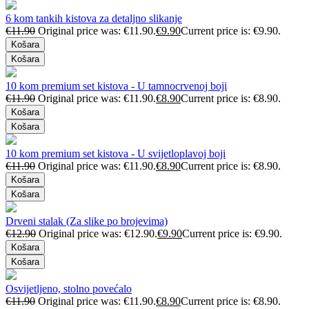
6 kom tankih kistova za detaljno slikanje
€
11.90
Original price was: €11.90.
€
9.90
Current price is: €9.90.
Košara
Košara
10 kom premium set kistova - U tamnocrvenoj boji
€
11.90
Original price was: €11.90.
€
8.90
Current price is: €8.90.
Košara
Košara
10 kom premium set kistova - U svijetloplavoj boji
€
11.90
Original price was: €11.90.
€
8.90
Current price is: €8.90.
Košara
Košara
Drveni stalak (Za slike po brojevima)
€
12.90
Original price was: €12.90.
€
9.90
Current price is: €9.90.
Košara
Košara
Osvijetljeno, stolno povećalo
€
11.90
Original price was: €11.90.
€
8.90
Current price is: €8.90.