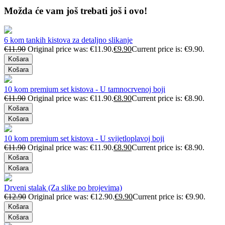
Možda će vam još trebati još i ovo!
6 kom tankih kistova za detaljno slikanje
€
11.90
Original price was: €11.90.
€
9.90
Current price is: €9.90.
Košara
Košara
10 kom premium set kistova - U tamnocrvenoj boji
€
11.90
Original price was: €11.90.
€
8.90
Current price is: €8.90.
Košara
Košara
10 kom premium set kistova - U svijetloplavoj boji
€
11.90
Original price was: €11.90.
€
8.90
Current price is: €8.90.
Košara
Košara
Drveni stalak (Za slike po brojevima)
€
12.90
Original price was: €12.90.
€
9.90
Current price is: €9.90.
Košara
Košara