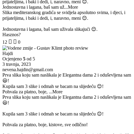
prijateljima, i baki i dedi, i, naravno, meni 😊.
Jednostavna i lagana, baš sam už
...More
Slika mediteranskog gradića se svidjela apsolutno svima, i djeci, i
prijateljima, i baki i dedi, i, naravno, meni 😊.
Jednostavna i lagana, baš sam uživala slikajući 😊.
Hasznos?
12
0
Hajdi
Ocjenjeno
5
od 5
3 travnja, 2023
nevena.hajdin@gmail.com
Prva slika koju sam naslikala je Elegantna dama 2 i oduševljena sam
😃!
Kupila sam 3 slike i odmah se bacam na slijedeću 😊!
Pohvala za platno, boje,
...More
Prva slika koju sam naslikala je Elegantna dama 2 i oduševljena sam
😃!
Kupila sam 3 slike i odmah se bacam na slijedeću 😊!
Pohvala za platno, boje, kistove, sve odlično!