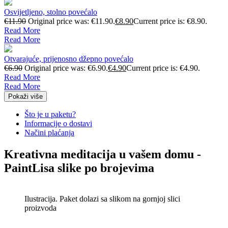
Osvijetljeno, stolno povećalo
€
11.90
Original price was: €11.90.
€
8.90
Current price is: €8.90.
Read More
Read More
Otvarajuće, prijenosno džepno povećalo
€
6.90
Original price was: €6.90.
€
4.90
Current price is: €4.90.
Read More
Read More
Pokaži više
Što je u paketu?
Informacije o dostavi
Načini plaćanja
Kreativna meditacija u vašem domu -
PaintLisa slike po brojevima
Ilustracija. Paket dolazi sa slikom na gornjoj slici
proizvoda