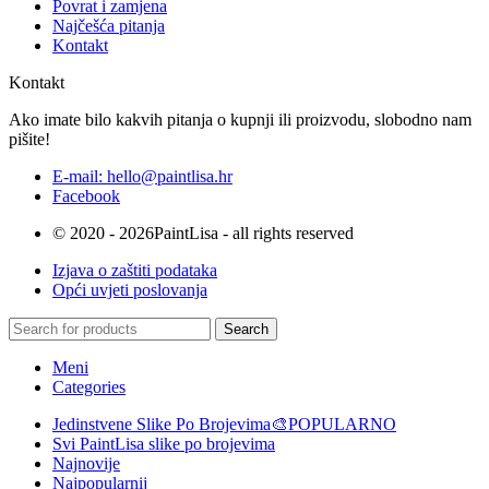
Povrat i zamjena
Najčešća pitanja
Kontakt
Kontakt
Ako imate bilo kakvih pitanja o kupnji ili proizvodu, slobodno nam
pišite!
E-mail: hello@paintlisa.hr
Facebook
© 2020 - 2026PaintLisa - all rights reserved
Izjava o zaštiti podataka
Opći uvjeti poslovanja
Search
Meni
Categories
Jedinstvene Slike Po Brojevima🎨
POPULARNO
Svi PaintLisa slike po brojevima
Najnovije
Najpopularnij