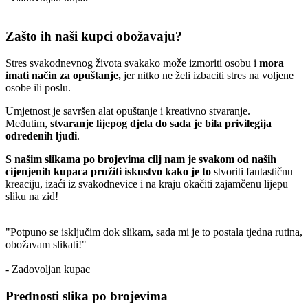
Zašto ih naši kupci obožavaju?
Stres svakodnevnog života svakako može izmoriti osobu i
mora
imati način za opuštanje,
jer nitko ne želi izbaciti stres na voljene
osobe ili poslu.
Umjetnost je savršen alat opuštanje i kreativno stvaranje.
Međutim,
stvaranje lijepog djela do sada je bila privilegija
određenih ljudi
.
S našim slikama po brojevima cilj nam je svakom od naših
cijenjenih kupaca pružiti iskustvo kako je to
stvoriti fantastičnu
kreaciju, izaći iz svakodnevice i na kraju okačiti zajamčenu lijepu
sliku na zid!
"Potpuno se isključim dok slikam, sada mi je to postala tjedna rutina,
obožavam slikati!"
- Zadovoljan kupac
Prednosti slika po brojevima