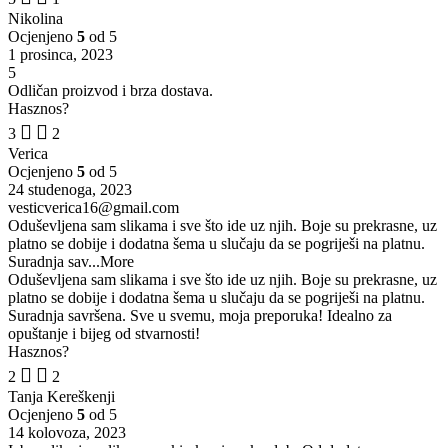
Nikolina
Ocjenjeno
5
od 5
1 prosinca, 2023
5
Odličan proizvod i brza dostava.
Hasznos?
3
2
Verica
Ocjenjeno
5
od 5
24 studenoga, 2023
vesticverica16@gmail.com
Oduševljena sam slikama i sve što ide uz njih. Boje su prekrasne, uz
platno se dobije i dodatna šema u slučaju da se pogriješi na platnu.
Suradnja sav
...More
Oduševljena sam slikama i sve što ide uz njih. Boje su prekrasne, uz
platno se dobije i dodatna šema u slučaju da se pogriješi na platnu.
Suradnja savršena. Sve u svemu, moja preporuka! Idealno za
opuštanje i bijeg od stvarnosti!
Hasznos?
2
2
Tanja Kereškenji
Ocjenjeno
5
od 5
14 kolovoza, 2023