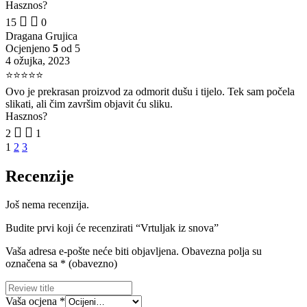
Hasznos?
15
0
Dragana Grujica
Ocjenjeno
5
od 5
4 ožujka, 2023
⭐⭐⭐⭐⭐
Ovo je prekrasan proizvod za odmorit dušu i tijelo. Tek sam počela
slikati, ali čim završim objavit ću sliku.
Hasznos?
2
1
1
2
3
Recenzije
Još nema recenzija.
Budite prvi koji će recenzirati “Vrtuljak iz snova”
Vaša adresa e-pošte neće biti objavljena.
Obavezna polja su
označena sa
* (obavezno)
Vaša ocjena
*