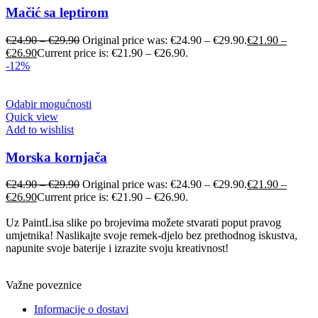
Mačić sa leptirom
€
24.90
–
€
29.90
Original price was: €24.90 – €29.90.
€
21.90
–
€
26.90
Current price is: €21.90 – €26.90.
-12%
Odabir mogućnosti
Quick view
Add to wishlist
Morska kornjača
€
24.90
–
€
29.90
Original price was: €24.90 – €29.90.
€
21.90
–
€
26.90
Current price is: €21.90 – €26.90.
Uz PaintLisa slike po brojevima možete stvarati poput pravog
umjetnika! Naslikajte svoje remek-djelo bez prethodnog iskustva,
napunite svoje baterije i izrazite svoju kreativnost!
Važne poveznice
Informacije o dostavi