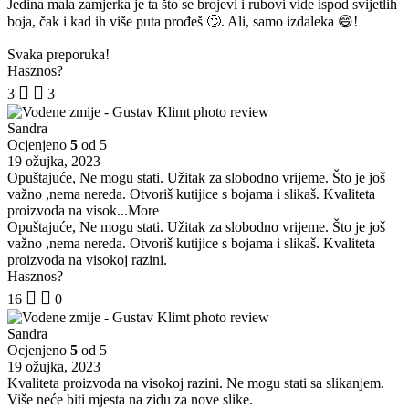
Jedina mala zamjerka je ta što se brojevi i rubovi vide ispod svijetlih
boja, čak i kad ih više puta prođeš 🙄. Ali, samo izdaleka 😄!
Svaka preporuka!
Hasznos?
3
3
Sandra
Ocjenjeno
5
od 5
19 ožujka, 2023
Opuštajuće, Ne mogu stati. Užitak za slobodno vrijeme. Što je još
važno ,nema nereda. Otvoriš kutijice s bojama i slikaš. Kvaliteta
proizvoda na visok
...More
Opuštajuće, Ne mogu stati. Užitak za slobodno vrijeme. Što je još
važno ,nema nereda. Otvoriš kutijice s bojama i slikaš. Kvaliteta
proizvoda na visokoj razini.
Hasznos?
16
0
Sandra
Ocjenjeno
5
od 5
19 ožujka, 2023
Kvaliteta proizvoda na visokoj razini. Ne mogu stati sa slikanjem.
Više neće biti mjesta na zidu za nove slike.