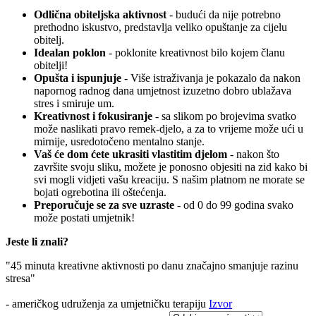
Odlična obiteljska aktivnost
- budući da nije potrebno
prethodno iskustvo, predstavlja veliko opuštanje za cijelu
obitelj.
Idealan poklon
- poklonite kreativnost bilo kojem članu
obitelji!
Opušta i ispunjuje
- Više istraživanja je pokazalo da nakon
napornog radnog dana umjetnost izuzetno dobro ublažava
stres i smiruje um.
Kreativnost i fokusiranje
- sa slikom po brojevima svatko
može naslikati pravo remek-djelo, a za to vrijeme može ući u
mirnije, usredotočeno mentalno stanje.
Vaš će dom ćete ukrasiti vlastitim djelom
- nakon što
završite svoju sliku, možete je ponosno objesiti na zid kako bi
svi mogli vidjeti vašu kreaciju. S našim platnom ne morate se
bojati ogrebotina ili oštećenja.
Preporučuje se za sve uzraste
- od 0 do 99 godina svako
može postati umjetnik!
Jeste li znali?
"45 minuta kreativne aktivnosti po danu značajno smanjuje razinu
stresa"
- američkog udruženja za umjetničku terapiju
Izvor