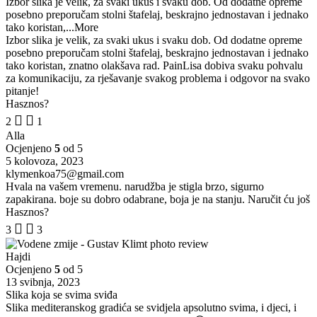
Izbor slika je velik, za svaki ukus i svaku dob. Od dodatne opreme
posebno preporučam stolni štafelaj, beskrajno jednostavan i jednako
tako koristan,
...More
Izbor slika je velik, za svaki ukus i svaku dob. Od dodatne opreme
posebno preporučam stolni štafelaj, beskrajno jednostavan i jednako
tako koristan, znatno olakšava rad. PainLisa dobiva svaku pohvalu
za komunikaciju, za rješavanje svakog problema i odgovor na svako
pitanje!
Hasznos?
2
1
Alla
Ocjenjeno
5
od 5
5 kolovoza, 2023
klymenkoa75@gmail.com
Hvala na vašem vremenu. narudžba je stigla brzo, sigurno
zapakirana. boje su dobro odabrane, boja je na stanju. Naručit ću još
Hasznos?
3
3
Hajdi
Ocjenjeno
5
od 5
13 svibnja, 2023
Slika koja se svima sviđa
Slika mediteranskog gradića se svidjela apsolutno svima, i djeci, i