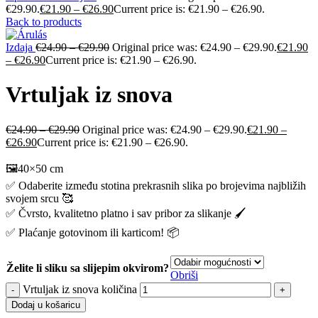
€29.90.
€
21.90
–
€
26.90
Current price is: €21.90 – €26.90.
Back to products
Izdaja
€
24.90
–
€
29.90
Original price was: €24.90 – €29.90.
€
21.90
–
€
26.90
Current price is: €21.90 – €26.90.
Vrtuljak iz snova
€
24.90
–
€
29.90
Original price was: €24.90 – €29.90.
€
21.90
–
€
26.90
Current price is: €21.90 – €26.90.
🖼️40×50 cm
✅ Odaberite između stotina prekrasnih slika po brojevima najbližih
svojem srcu 🥰
✅ Čvrsto, kvalitetno platno i sav pribor za slikanje 🖌️
✅ Plaćanje gotovinom ili karticom! 📦
Želite li sliku sa slijepim okvirom?
Obriši
Vrtuljak iz snova količina
Dodaj u košaricu