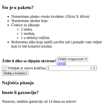
Što je u paketu?
Numerirano platno visoke kvalitete: (50cm X 40cm)
Numerirane akrilne boje.
Četkice za slikanje:
2 tanka,
1 srednja,
1 u debeloj veličini.
Referentna slika koja sadrži završni rad i pomaže vam vidjeti
koji će biti konačni rezultat.
Želite li sliku sa slijepim okvirom?
Obriši
Vrtuljak iz snova količina
Dodaj u košaricu
Najčešća pitanja
Imate li garanciju?
Naravno, nudimo garanciju od 14 dana na setove!