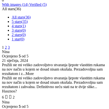
0
With images (
14
)
Verified (
5
)
All stars(
36
)
All stars(
36
)
5 stars(
35
)
4 stars(
1
)
3 stars(
0
)
2 stars(
0
)
1 star(
0
)
1
2
3
Nina
Ocjenjeno
5
od 5
21 siječnja, 2024
Pružili ste mi veliko zadovoljstvo stvaranja ljepote vlastitim rukama
na nov način u kojem se dosad nisam okušala. Prezadovoljna sam
rezultatom i z
...More
Pružili ste mi veliko zadovoljstvo stvaranja ljepote vlastitim rukama
na nov način u kojem se dosad nisam okušala. Prezadovoljna sam
rezultatom i zahvalna. Definitivno neću stati na te dvije slike...
Hasznos?
6
2
Nina
Ocjenjeno
5
od 5