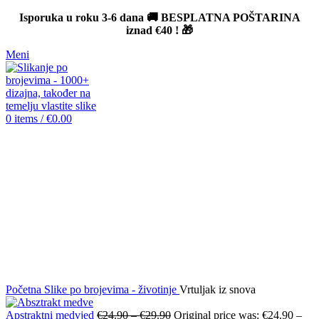
Isporuka u roku 3-6 dana 🚚 BESPLATNA POŠTARINA
iznad
€40
! 🎁
Meni
0
items
/
€
0.00
-12%
Click to enlarge
Početna
Slike po brojevima - životinje
Vrtuljak iz snova
Apstraktni medvjed
€
24.90
–
€
29.90
Original price was: €24.90 –