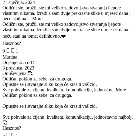
21 siječnja, 2024
Odlični ste, pružili ste mi veliko zadovoljstvo stvaranja ljepote
vlastitim rukama. Izradila sam dvije prekrasne slike u mjesec dana i
neću stati na t
...More
Odlični ste, pružili ste mi veliko zadovoljstvo stvaranja ljepote
vlastitim rukama. Izradila sam dvije prekrasne slike u mjesec dana i
neću stati na tome, definitivno.❤️
Hasznos?
0
1
Martina
Ocjenjeno
5
od 5
3 prosinca, 2023
Oduševljena 🥰
Odličan poklon za sebe, za drugoga.
Opustite se i stvarajte sliku koja će krasiti vaš zid.
Sve pohvale za cijenu, kvalitetu, komunikaciju, jednostav
...More
Odličan poklon za sebe, za drugoga.
Opustite se i stvarajte sliku koja će krasiti vaš zid.
Sve pohvale za cijenu, kvalitetu, komunikaciju, jednostavno najbolji
🥰
Hasznos?
5
1