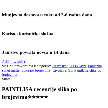
Munjevita dostava u roku od 3-6 radna dana
Korisna korisnička služba
Jamstvo povrata novca u 14 dana
Add to wishlist
SKU:
alom-korhinta
Kategorije:
1reszeskat
,
2000-2499
,
Fantazija,
svijet mašte
,
Slike po brojevima - životinje
,
Svi PaintLisa slike po
brojevima
Share:
PAINTLISA recenzije slika po
brojevima⭐️⭐️⭐️⭐️⭐️