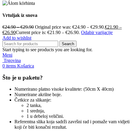
Vrtuljak iz snova
€
24.90
–
€
29.90
Original price was: €24.90 – €29.90.
€
21.90
–
€
26.90
Current price is: €21.90 – €26.90.
Odabir varijacije
Add to wishlist
Search
Start typing to see products you are looking for.
Meni
Trgovina
0
items
Košarica
Što je u paketu?
Numerirano platno visoke kvalitete: (50cm X 40cm)
Numerirane akrilne boje.
Četkice za slikanje:
2 tanka,
1 srednja,
1 u debeloj veličini.
Referentna slika koja sadrži završni rad i pomaže vam vidjeti
koji će biti konačni rezultat.