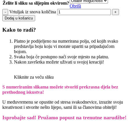
Želite li sliku sa slijepim okvirom?
Obriši
Vrtuljak iz snova količina
Dodaj u košaricu
Kako to radi?
Platno je podijeljeno na numerirana polja, od kojih svako
predstavlja boju koju vi morate upariti sa pripadajućom
bojom.
Svaka boja će postupno naći svoje mjesto na platnu.
Nakon završetka možete uživati u svojoj kreaciji!
Kliknite za veću sliku
S numeriranim slikama možete stvoriti prekrasna djela bez
prethodnog iskustva!
U međuvremenu se opustite od stresa svakodnevice, izrazite svoju
kreativnost i stvorite nešto lijepo, sami ili sa članovima obitelji!
Isprobajte sad! Pružamo
popust na trenutne narudžbe!