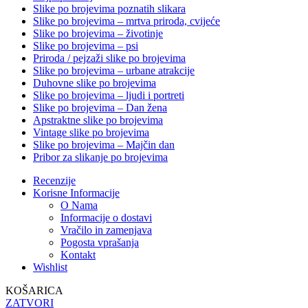
Slike po brojevima poznatih slikara
Slike po brojevima – mrtva priroda, cvijeće
Slike po brojevima – životinje
Slike po brojevima – psi
Priroda / pejzaži slike po brojevima
Slike po brojevima – urbane atrakcije
Duhovne slike po brojevima
Slike po brojevima – ljudi i portreti
Slike po brojevima – Dan žena
Apstraktne slike po brojevima
Vintage slike po brojevima
Slike po brojevima – Majčin dan
Pribor za slikanje po brojevima
Recenzije
Korisne Informacije
O Nama
Informacije o dostavi
Vračilo in zamenjava
Pogosta vprašanja
Kontakt
Wishlist
KOŠARICA
ZATVORI