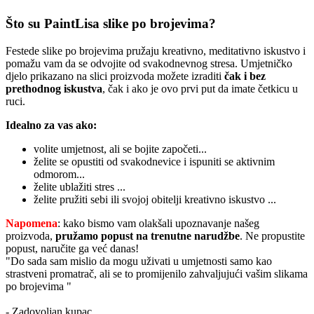
Što su PaintLisa slike po brojevima?
Festede slike po brojevima pružaju kreativno, meditativno iskustvo i
pomažu vam da se odvojite od svakodnevnog stresa. Umjetničko
djelo prikazano na slici proizvoda možete izraditi
čak i bez
prethodnog iskustva
, čak i ako je ovo prvi put da imate četkicu u
ruci.
Idealno za vas ako:
volite umjetnost, ali se bojite započeti...
želite se opustiti od svakodnevice i ispuniti se aktivnim
odmorom...
želite ublažiti stres ...
želite pružiti sebi ili svojoj obitelji kreativno iskustvo ...
Napomena
: kako bismo vam olakšali upoznavanje našeg
proizvoda,
pružamo popust
na trenutne narudžbe
. Ne propustite
popust, naručite ga već danas!
"Do sada sam mislio da mogu uživati u umjetnosti samo kao
strastveni promatrač, ali se to promijenilo zahvaljujući vašim slikama
po brojevima "
- Zadovoljan kupac