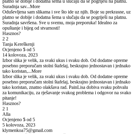
platno se dobije i dodatna šema u slučaju da se pogriješi na platnu.
Suradnja sav
...More
Oduševljena sam slikama i sve što ide uz njih. Boje su prekrasne, uz
platno se dobije i dodatna šema u slučaju da se pogriješi na platnu.
Suradnja savršena. Sve u svemu, moja preporuka! Idealno za
opuštanje i bijeg od stvarnosti!
Hasznos?
2
2
Tanja Kereškenji
Ocjenjeno
5
od 5
14 kolovoza, 2023
Izbor slika je velik, za svaki ukus i svaku dob. Od dodatne opreme
posebno preporučam stolni štafelaj, beskrajno jednostavan i jednako
tako koristan,
...More
Izbor slika je velik, za svaki ukus i svaku dob. Od dodatne opreme
posebno preporučam stolni štafelaj, beskrajno jednostavan i jednako
tako koristan, znatno olakšava rad. PainLisa dobiva svaku pohvalu
za komunikaciju, za rješavanje svakog problema i odgovor na svako
pitanje!
Hasznos?
2
1
Alla
Ocjenjeno
5
od 5
5 kolovoza, 2023
klymenkoa75@gmail.com