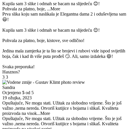
Kupila sam 3 slike i odmah se bacam na slijedeću 😊!
Pohvala za platno, boje,
...More
Prva slika koju sam naslikala je Elegantna dama 2 i oduševljena sam
😃!
Kupila sam 3 slike i odmah se bacam na slijedeću 😊!
Pohvala za platno, boje, kistove, sve odlično!
Jedina mala zamjerka je ta što se brojevi i rubovi vide ispod svijetlih
boja, čak i kad ih više puta prođeš 🙄. Ali, samo izdaleka 😄!
Svaka preporuka!
Hasznos?
3
3
Sandra
Ocjenjeno
5
od 5
19 ožujka, 2023
Opuštajuće, Ne mogu stati. Užitak za slobodno vrijeme. Što je još
važno ,nema nereda. Otvoriš kutijice s bojama i slikaš. Kvaliteta
proizvoda na visok
...More
Opuštajuće, Ne mogu stati. Užitak za slobodno vrijeme. Što je još
važno ,nema nereda. Otvoriš kutijice s bojama i slikaš. Kvaliteta
proizvoda na visokoj razini.