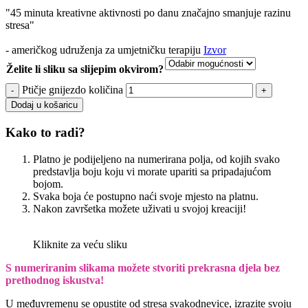
"45 minuta kreativne aktivnosti po danu značajno smanjuje razinu
stresa"
- američkog udruženja za umjetničku terapiju
Izvor
Želite li sliku sa slijepim okvirom?
Ptičje gnijezdo količina
Dodaj u košaricu
Kako to radi?
Platno je podijeljeno na numerirana polja, od kojih svako
predstavlja boju koju vi morate upariti sa pripadajućom
bojom.
Svaka boja će postupno naći svoje mjesto na platnu.
Nakon završetka možete uživati u svojoj kreaciji!
Kliknite za veću sliku
S numeriranim slikama možete stvoriti prekrasna djela bez
prethodnog iskustva!
U međuvremenu se opustite od stresa svakodnevice, izrazite svoju