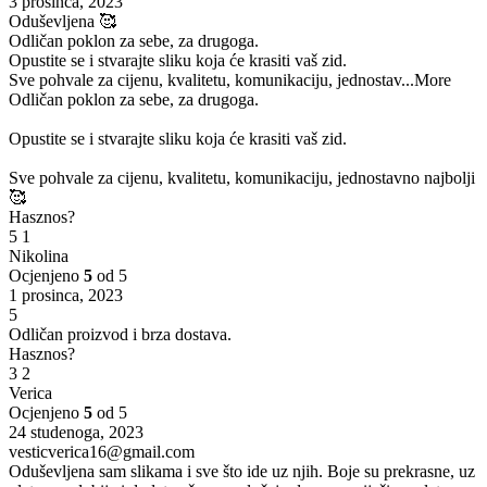
3 prosinca, 2023
Oduševljena 🥰
Odličan poklon za sebe, za drugoga.
Opustite se i stvarajte sliku koja će krasiti vaš zid.
Sve pohvale za cijenu, kvalitetu, komunikaciju, jednostav
...More
Odličan poklon za sebe, za drugoga.
Opustite se i stvarajte sliku koja će krasiti vaš zid.
Sve pohvale za cijenu, kvalitetu, komunikaciju, jednostavno najbolji
🥰
Hasznos?
5
1
Nikolina
Ocjenjeno
5
od 5
1 prosinca, 2023
5
Odličan proizvod i brza dostava.
Hasznos?
3
2
Verica
Ocjenjeno
5
od 5
24 studenoga, 2023
vesticverica16@gmail.com
Oduševljena sam slikama i sve što ide uz njih. Boje su prekrasne, uz