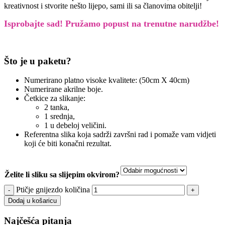
kreativnost i stvorite nešto lijepo, sami ili sa članovima obitelji!
Isprobajte sad! Pružamo
popust na trenutne narudžbe!
Što je u paketu?
Numerirano platno visoke kvalitete: (50cm X 40cm)
Numerirane akrilne boje.
Četkice za slikanje:
2 tanka,
1 srednja,
1 u debeloj veličini.
Referentna slika koja sadrži završni rad i pomaže vam vidjeti
koji će biti konačni rezultat.
Želite li sliku sa slijepim okvirom?
Ptičje gnijezdo količina
Dodaj u košaricu
Najčešća pitanja