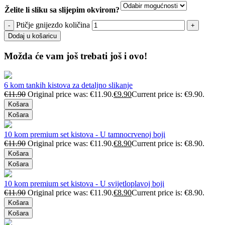
Želite li sliku sa slijepim okvirom?
Ptičje gnijezdo količina
Dodaj u košaricu
Možda će vam još trebati još i ovo!
6 kom tankih kistova za detaljno slikanje
€
11.90
Original price was: €11.90.
€
9.90
Current price is: €9.90.
Košara
Košara
10 kom premium set kistova - U tamnocrvenoj boji
€
11.90
Original price was: €11.90.
€
8.90
Current price is: €8.90.
Košara
Košara
10 kom premium set kistova - U svijetloplavoj boji
€
11.90
Original price was: €11.90.
€
8.90
Current price is: €8.90.
Košara
Košara