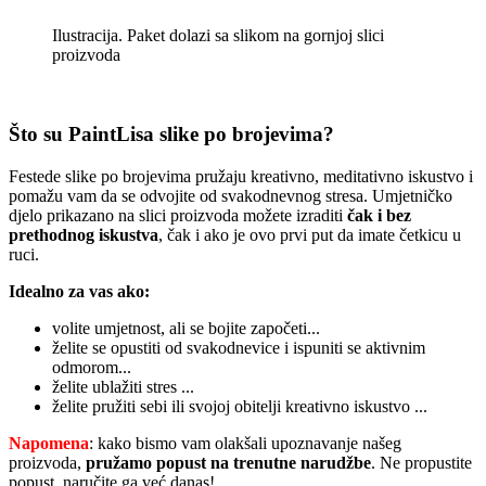
Ilustracija. Paket dolazi sa slikom na gornjoj slici
proizvoda
Što su PaintLisa slike po brojevima?
Festede slike po brojevima pružaju kreativno, meditativno iskustvo i
pomažu vam da se odvojite od svakodnevnog stresa. Umjetničko
djelo prikazano na slici proizvoda možete izraditi
čak i bez
prethodnog iskustva
, čak i ako je ovo prvi put da imate četkicu u
ruci.
Idealno za vas ako:
volite umjetnost, ali se bojite započeti...
želite se opustiti od svakodnevice i ispuniti se aktivnim
odmorom...
želite ublažiti stres ...
želite pružiti sebi ili svojoj obitelji kreativno iskustvo ...
Napomena
: kako bismo vam olakšali upoznavanje našeg
proizvoda,
pružamo popust
na trenutne narudžbe
. Ne propustite
popust, naručite ga već danas!