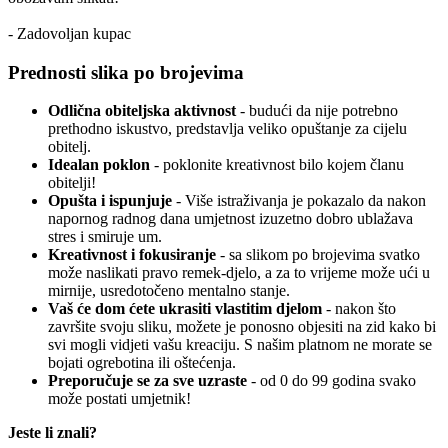
- Zadovoljan kupac
Prednosti slika po brojevima
Odlična obiteljska aktivnost
- budući da nije potrebno
prethodno iskustvo, predstavlja veliko opuštanje za cijelu
obitelj.
Idealan poklon
- poklonite kreativnost bilo kojem članu
obitelji!
Opušta i ispunjuje
- Više istraživanja je pokazalo da nakon
napornog radnog dana umjetnost izuzetno dobro ublažava
stres i smiruje um.
Kreativnost i fokusiranje
- sa slikom po brojevima svatko
može naslikati pravo remek-djelo, a za to vrijeme može ući u
mirnije, usredotočeno mentalno stanje.
Vaš će dom ćete ukrasiti vlastitim djelom
- nakon što
završite svoju sliku, možete je ponosno objesiti na zid kako bi
svi mogli vidjeti vašu kreaciju. S našim platnom ne morate se
bojati ogrebotina ili oštećenja.
Preporučuje se za sve uzraste
- od 0 do 99 godina svako
može postati umjetnik!
Jeste li znali?