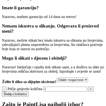
Imate li garanciju?
Naravno, nudimo garanciju od 14 dana na setove!
Nemam iskustva u slikanju. Odgovara li proizvod
meni?
Naravno, možete slikati bez imalo iskustva sa slikama po brojevima,
zahvaljujući platnu raspoređenu sa brojevima, što olakšava praćenje
boje koja se nanosi na područja.
Mogu li slikati s djecom i obitelji?
Naravno! Isključuje i opušta dok slikate sami, a u društvu su slike po
brojevima odlična aktivnost za obitelj. Isprobajte i uvjerite se sami!
Želite li sliku sa slijepim okvirom?
Ptičje gnijezdo količina
Dodaj u košaricu
Zašto je PaintLisa najbolji izbor?