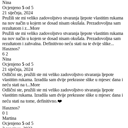
Nina
Ocjenjeno
5
od 5
21 siječnja, 2024
Pružili ste mi veliko zadovoljstvo stvaranja ljepote vlastitim rukama
na nov način u kojem se dosad nisam okušala. Prezadovoljna sam
rezultatom i z
...More
Pružili ste mi veliko zadovoljstvo stvaranja ljepote vlastitim rukama
na nov način u kojem se dosad nisam okušala. Prezadovoljna sam
rezultatom i zahvalna. Definitivno neću stati na te dvije slike...
Hasznos?
6
2
Nina
Ocjenjeno
5
od 5
21 siječnja, 2024
Odlični ste, pružili ste mi veliko zadovoljstvo stvaranja ljepote
vlastitim rukama. Izradila sam dvije prekrasne slike u mjesec dana i
neću stati na t
...More
Odlični ste, pružili ste mi veliko zadovoljstvo stvaranja ljepote
vlastitim rukama. Izradila sam dvije prekrasne slike u mjesec dana i
neću stati na tome, definitivno.❤️
Hasznos?
0
1
Martina
Ocjenjeno
5
od 5