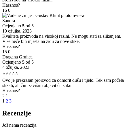
Hasznos?
16
0
Sandra
Ocjenjeno
5
od 5
19 ožujka, 2023
Kvaliteta proizvoda na visokoj razini. Ne mogu stati sa slikanjem.
Više neće biti mjesta na zidu za nove slike.
Hasznos?
15
0
Dragana Grujica
Ocjenjeno
5
od 5
4 ožujka, 2023
⭐⭐⭐⭐⭐
Ovo je prekrasan proizvod za odmorit dušu i tijelo. Tek sam počela
slikati, ali čim završim objavit ću sliku.
Hasznos?
2
1
1
2
3
Recenzije
Još nema recenzija.