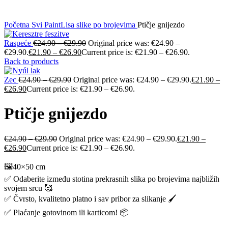
Početna
Svi PaintLisa slike po brojevima
Ptičje gnijezdo
Raspeće
€
24.90
–
€
29.90
Original price was: €24.90 –
€29.90.
€
21.90
–
€
26.90
Current price is: €21.90 – €26.90.
Back to products
Zec
€
24.90
–
€
29.90
Original price was: €24.90 – €29.90.
€
21.90
–
€
26.90
Current price is: €21.90 – €26.90.
Ptičje gnijezdo
€
24.90
–
€
29.90
Original price was: €24.90 – €29.90.
€
21.90
–
€
26.90
Current price is: €21.90 – €26.90.
🖼️40×50 cm
✅ Odaberite između stotina prekrasnih slika po brojevima najbližih
svojem srcu 🥰
✅ Čvrsto, kvalitetno platno i sav pribor za slikanje 🖌️
✅ Plaćanje gotovinom ili karticom! 📦