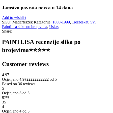
Jamstvo povrata novca u 14 dana
Add to wishlist
SKU:
Madarfeszek
Kategorije:
1000-1999
,
1reszeskat
,
Svi
PaintLisa slike po brojevima
,
Uskrs
Share:
PAINTLISA recenzije slika po
brojevima⭐️⭐️⭐️⭐️⭐️
Customer reviews
4.97
Ocjenjeno
4.9722222222222
od 5
Based on 36 reviews
5
Ocjenjeno
5
od 5
97%
35
4
Ocjenjeno
4
od 5