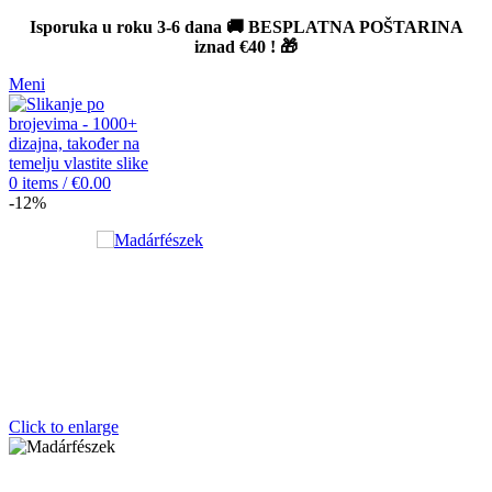
Isporuka u roku 3-6 dana 🚚 BESPLATNA POŠTARINA
iznad
€40
! 🎁
Meni
0
items
/
€
0.00
-12%
Click to enlarge