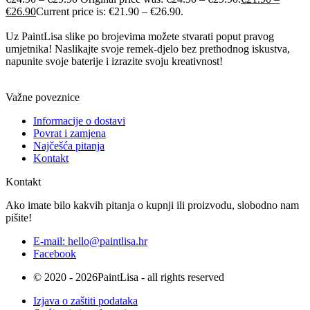
€
26.90
Current price is: €21.90 – €26.90.
Uz PaintLisa slike po brojevima možete stvarati poput pravog
umjetnika! Naslikajte svoje remek-djelo bez prethodnog iskustva,
napunite svoje baterije i izrazite svoju kreativnost!
Važne poveznice
Informacije o dostavi
Povrat i zamjena
Najčešća pitanja
Kontakt
Kontakt
Ako imate bilo kakvih pitanja o kupnji ili proizvodu, slobodno nam
pišite!
E-mail: hello@paintlisa.hr
Facebook
© 2020 - 2026PaintLisa - all rights reserved
Izjava o zaštiti podataka