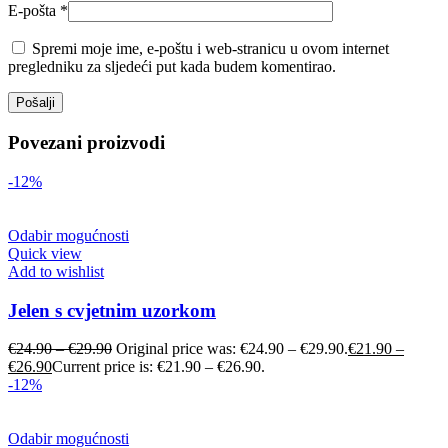
E-pošta
*
Spremi moje ime, e-poštu i web-stranicu u ovom internet
pregledniku za sljedeći put kada budem komentirao.
Povezani proizvodi
-12%
Odabir mogućnosti
Quick view
Add to wishlist
Jelen s cvjetnim uzorkom
€
24.90
–
€
29.90
Original price was: €24.90 – €29.90.
€
21.90
–
€
26.90
Current price is: €21.90 – €26.90.
-12%
Odabir mogućnosti