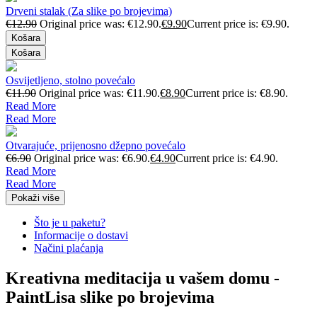
Drveni stalak (Za slike po brojevima)
€
12.90
Original price was: €12.90.
€
9.90
Current price is: €9.90.
Košara
Košara
Osvijetljeno, stolno povećalo
€
11.90
Original price was: €11.90.
€
8.90
Current price is: €8.90.
Read More
Read More
Otvarajuće, prijenosno džepno povećalo
€
6.90
Original price was: €6.90.
€
4.90
Current price is: €4.90.
Read More
Read More
Pokaži više
Što je u paketu?
Informacije o dostavi
Načini plaćanja
Kreativna meditacija u vašem domu -
PaintLisa slike po brojevima