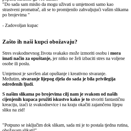
"Do sada sam mislio da mogu uživati u umjetnosti samo kao
strastveni promatrač, ali se to promijenilo zahvaljujući vašim slikama
po brojevima "
- Zadovoljan kupac
Zašto ih naši kupci obožavaju?
Stres svakodnevnog života svakako može izmoriti osobu i
mora
imati način za opuštanje,
jer nitko ne želi izbaciti stres na voljene
osobe ili poslu.
Umjetnost je savršen alat opuštanje i kreativno stvaranje.
Međutim,
stvaranje lijepog djela do sada je bila privilegija
određenih ljudi
.
S našim slikama po brojevima cilj nam je svakom od naših
cijenjenih kupaca pružiti iskustvo kako je to
stvoriti fantastičnu
kreaciju, izaći iz svakodnevice i na kraju okačiti zajamčenu lijepu
sliku na zid!
"Potpuno se isključim dok slikam, sada mi je to postala tjedna rutina,
obožavam slikati!"