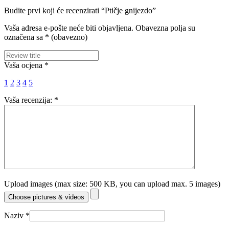
Budite prvi koji će recenzirati “Ptičje gnijezdo”
Vaša adresa e-pošte neće biti objavljena.
Obavezna polja su
označena sa
* (obavezno)
Vaša ocjena
*
1
2
3
4
5
Vaša recenzija:
*
Upload images (max size: 500 KB, you can upload max. 5 images)
Choose pictures & videos
Naziv
*