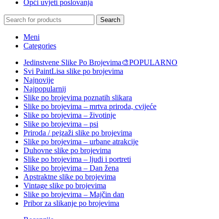
Opći uvjeti poslovanja
Search
Meni
Categories
Jedinstvene Slike Po Brojevima🎨
POPULARNO
Svi PaintLisa slike po brojevima
Najnovije
Najpopularnij
Slike po brojevima poznatih slikara
Slike po brojevima – mrtva priroda, cvijeće
Slike po brojevima – životinje
Slike po brojevima – psi
Priroda / pejzaži slike po brojevima
Slike po brojevima – urbane atrakcije
Duhovne slike po brojevima
Slike po brojevima – ljudi i portreti
Slike po brojevima – Dan žena
Apstraktne slike po brojevima
Vintage slike po brojevima
Slike po brojevima – Majčin dan
Pribor za slikanje po brojevima