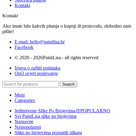
Kontakt
Kontakt
Ako imate bilo kakvih pitanja o kupnji ili proizvodu, slobodno nam
pišite!
E-mail: hello@paintlisa.hr
Facebook
© 2020 - 2026PaintLisa - all rights reserved
Izjava o zaštiti podataka
Opći uvjeti poslovanja
Search
Meni
Categories
Jedinstvene Slike Po Brojevima🎨
POPULARNO
Svi PaintLisa slike po brojevima
Najnovije
Najpopularnij
Slike po brojevima poznatih slikara