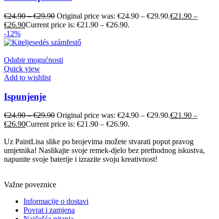
€
24.90
–
€
29.90
Original price was: €24.90 – €29.90.
€
21.90
–
€
26.90
Current price is: €21.90 – €26.90.
-12%
Odabir mogućnosti
Quick view
Add to wishlist
Ispunjenje
€
24.90
–
€
29.90
Original price was: €24.90 – €29.90.
€
21.90
–
€
26.90
Current price is: €21.90 – €26.90.
Uz PaintLisa slike po brojevima možete stvarati poput pravog
umjetnika! Naslikajte svoje remek-djelo bez prethodnog iskustva,
napunite svoje baterije i izrazite svoju kreativnost!
Važne poveznice
Informacije o dostavi
Povrat i zamjena
Najčešća pitanja