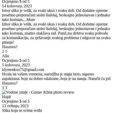
Ocjenjeno
5
od 5
14 kolovoza, 2023
Izbor slika je velik, za svaki ukus i svaku dob. Od dodatne opreme
posebno preporučam stolni štafelaj, beskrajno jednostavan i jednako
tako koristan,
...More
Izbor slika je velik, za svaki ukus i svaku dob. Od dodatne opreme
posebno preporučam stolni štafelaj, beskrajno jednostavan i jednako
tako koristan, znatno olakšava rad. PainLisa dobiva svaku pohvalu
za komunikaciju, za rješavanje svakog problema i odgovor na svako
pitanje!
Hasznos?
2
1
Alla
Ocjenjeno
5
od 5
5 kolovoza, 2023
klymenkoa75@gmail.com
Hvala na vašem vremenu. narudžba je stigla brzo, sigurno
zapakirana. boje su dobro odabrane, boja je na stanju. Naručit ću još
Hasznos?
3
3
Hajdi
Ocjenjeno
5
od 5
13 svibnja, 2023
Slika koja se svima sviđa