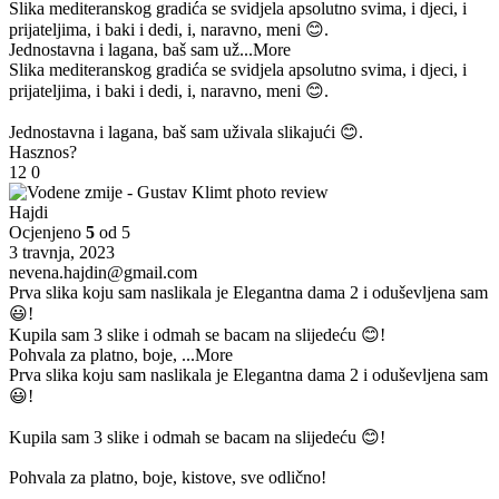
Slika mediteranskog gradića se svidjela apsolutno svima, i djeci, i
prijateljima, i baki i dedi, i, naravno, meni 😊.
Jednostavna i lagana, baš sam už
...More
Slika mediteranskog gradića se svidjela apsolutno svima, i djeci, i
prijateljima, i baki i dedi, i, naravno, meni 😊.
Jednostavna i lagana, baš sam uživala slikajući 😊.
Hasznos?
12
0
Hajdi
Ocjenjeno
5
od 5
3 travnja, 2023
nevena.hajdin@gmail.com
Prva slika koju sam naslikala je Elegantna dama 2 i oduševljena sam
😃!
Kupila sam 3 slike i odmah se bacam na slijedeću 😊!
Pohvala za platno, boje,
...More
Prva slika koju sam naslikala je Elegantna dama 2 i oduševljena sam
😃!
Kupila sam 3 slike i odmah se bacam na slijedeću 😊!
Pohvala za platno, boje, kistove, sve odlično!