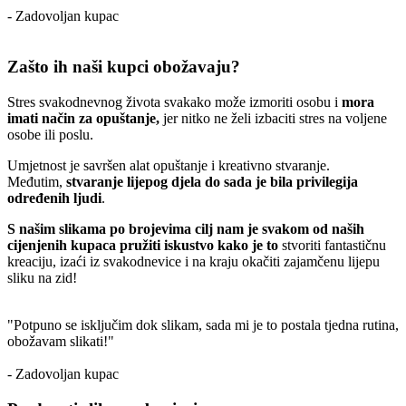
- Zadovoljan kupac
Zašto ih naši kupci obožavaju?
Stres svakodnevnog života svakako može izmoriti osobu i
mora
imati način za opuštanje,
jer nitko ne želi izbaciti stres na voljene
osobe ili poslu.
Umjetnost je savršen alat opuštanje i kreativno stvaranje.
Međutim,
stvaranje lijepog djela do sada je bila privilegija
određenih ljudi
.
S našim slikama po brojevima cilj nam je svakom od naših
cijenjenih kupaca pružiti iskustvo kako je to
stvoriti fantastičnu
kreaciju, izaći iz svakodnevice i na kraju okačiti zajamčenu lijepu
sliku na zid!
"Potpuno se isključim dok slikam, sada mi je to postala tjedna rutina,
obožavam slikati!"
- Zadovoljan kupac