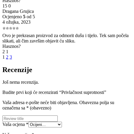
Hasznos?
15
0
Dragana Grujica
Ocjenjeno
5
od 5
4 ožujka, 2023
⭐⭐⭐⭐⭐
Ovo je prekrasan proizvod za odmorit dušu i tijelo. Tek sam počela
slikati, ali čim završim objavit ću sliku.
Hasznos?
2
1
1
2
3
Recenzije
Još nema recenzija.
Budite prvi koji će recenzirati “Privlačnost suprotnosti”
Vaša adresa e-pošte neće biti objavljena.
Obavezna polja su
označena sa
* (obavezno)
Vaša ocjena
*