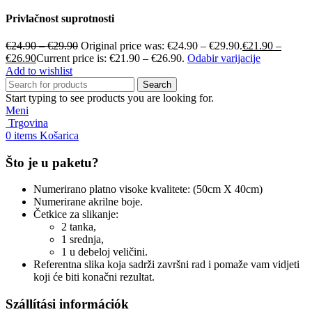
Privlačnost suprotnosti
€
24.90
–
€
29.90
Original price was: €24.90 – €29.90.
€
21.90
–
€
26.90
Current price is: €21.90 – €26.90.
Odabir varijacije
Add to wishlist
Search
Start typing to see products you are looking for.
Meni
Trgovina
0
items
Košarica
Što je u paketu?
Numerirano platno visoke kvalitete: (50cm X 40cm)
Numerirane akrilne boje.
Četkice za slikanje:
2 tanka,
1 srednja,
1 u debeloj veličini.
Referentna slika koja sadrži završni rad i pomaže vam vidjeti
koji će biti konačni rezultat.
Szállítási információk