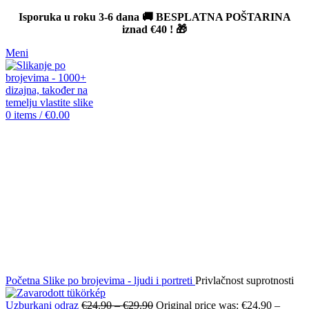
Isporuka u roku 3-6 dana 🚚 BESPLATNA POŠTARINA
iznad
€40
! 🎁
Meni
0
items
/
€
0.00
-12%
Click to enlarge
Početna
Slike po brojevima - ljudi i portreti
Privlačnost suprotnosti
Uzburkani odraz
€
24.90
–
€
29.90
Original price was: €24.90 –