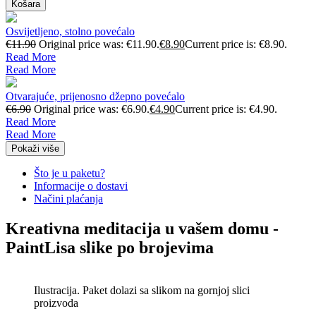
Košara
Osvijetljeno, stolno povećalo
€
11.90
Original price was: €11.90.
€
8.90
Current price is: €8.90.
Read More
Read More
Otvarajuće, prijenosno džepno povećalo
€
6.90
Original price was: €6.90.
€
4.90
Current price is: €4.90.
Read More
Read More
Pokaži više
Što je u paketu?
Informacije o dostavi
Načini plaćanja
Kreativna meditacija u vašem domu -
PaintLisa slike po brojevima
Ilustracija. Paket dolazi sa slikom na gornjoj slici
proizvoda