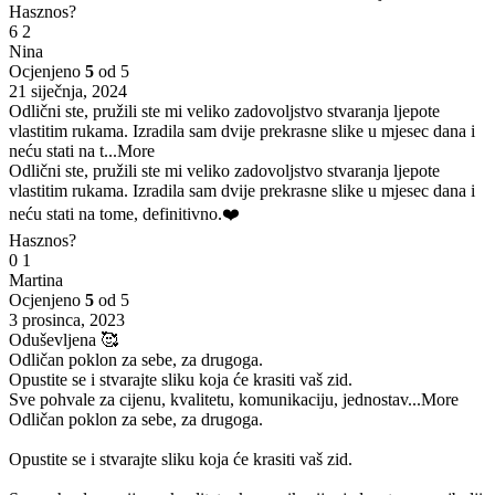
Hasznos?
6
2
Nina
Ocjenjeno
5
od 5
21 siječnja, 2024
Odlični ste, pružili ste mi veliko zadovoljstvo stvaranja ljepote
vlastitim rukama. Izradila sam dvije prekrasne slike u mjesec dana i
neću stati na t
...More
Odlični ste, pružili ste mi veliko zadovoljstvo stvaranja ljepote
vlastitim rukama. Izradila sam dvije prekrasne slike u mjesec dana i
neću stati na tome, definitivno.❤️
Hasznos?
0
1
Martina
Ocjenjeno
5
od 5
3 prosinca, 2023
Oduševljena 🥰
Odličan poklon za sebe, za drugoga.
Opustite se i stvarajte sliku koja će krasiti vaš zid.
Sve pohvale za cijenu, kvalitetu, komunikaciju, jednostav
...More
Odličan poklon za sebe, za drugoga.
Opustite se i stvarajte sliku koja će krasiti vaš zid.