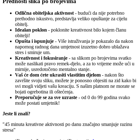
Prednosti slika po brojevima
Odlična obiteljska aktivnost
- budući da nije potrebno
prethodno iskustvo, predstavlja veliko opuštanje za cijelu
obitelj.
Idealan poklon
- poklonite kreativnost bilo kojem članu
obitelji!
Opušta i ispunjuje
- Više istraživanja je pokazalo da nakon
napornog radnog dana umjetnost izuzetno dobro ublažava
stres i smiruje um.
Kreativnost i fokusiranje
- sa slikom po brojevima svatko
može naslikati pravo remek-djelo, a za to vrijeme može ući u
mirnije, usredotočeno mentalno stanje.
Vaš će dom ćete ukrasiti vlastitim djelom
- nakon što
završite svoju sliku, možete je ponosno objesiti na zid kako bi
svi mogli vidjeti vašu kreaciju. S našim platnom ne morate se
bojati ogrebotina ili oštećenja.
Preporučuje se za sve uzraste
- od 0 do 99 godina svako
može postati umjetnik!
Jeste li znali?
"45 minuta kreativne aktivnosti po danu značajno smanjuje razinu
stresa"