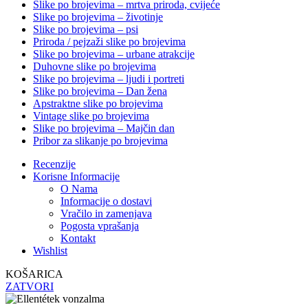
Slike po brojevima – mrtva priroda, cvijeće
Slike po brojevima – životinje
Slike po brojevima – psi
Priroda / pejzaži slike po brojevima
Slike po brojevima – urbane atrakcije
Duhovne slike po brojevima
Slike po brojevima – ljudi i portreti
Slike po brojevima – Dan žena
Apstraktne slike po brojevima
Vintage slike po brojevima
Slike po brojevima – Majčin dan
Pribor za slikanje po brojevima
Recenzije
Korisne Informacije
O Nama
Informacije o dostavi
Vračilo in zamenjava
Pogosta vprašanja
Kontakt
Wishlist
KOŠARICA
ZATVORI