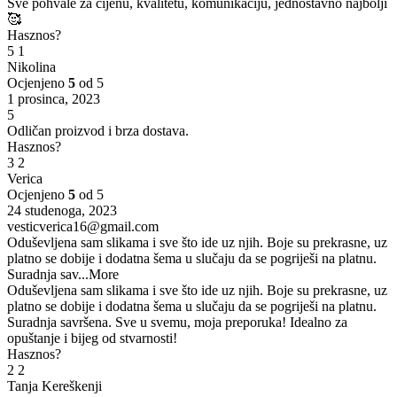
Sve pohvale za cijenu, kvalitetu, komunikaciju, jednostavno najbolji
🥰
Hasznos?
5
1
Nikolina
Ocjenjeno
5
od 5
1 prosinca, 2023
5
Odličan proizvod i brza dostava.
Hasznos?
3
2
Verica
Ocjenjeno
5
od 5
24 studenoga, 2023
vesticverica16@gmail.com
Oduševljena sam slikama i sve što ide uz njih. Boje su prekrasne, uz
platno se dobije i dodatna šema u slučaju da se pogriješi na platnu.
Suradnja sav
...More
Oduševljena sam slikama i sve što ide uz njih. Boje su prekrasne, uz
platno se dobije i dodatna šema u slučaju da se pogriješi na platnu.
Suradnja savršena. Sve u svemu, moja preporuka! Idealno za
opuštanje i bijeg od stvarnosti!
Hasznos?
2
2
Tanja Kereškenji