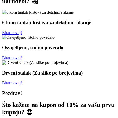
narudžbi? 🤔
6 kom tankih kistova za detaljno slikanje
Biram ovaj!
Osvijetljeno, stolno povećalo
Biram ovaj!
Drveni stalak (Za slike po brojevima)
Biram ovaj!
Pozdrav!
Što kažete na kupon od 10% za vašu prvu
kupnju? 😍