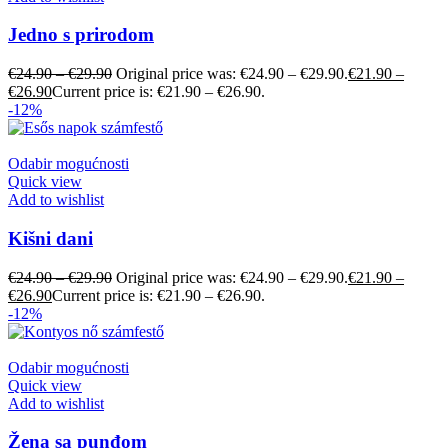
Jedno s prirodom
€
24.90
–
€
29.90
Original price was: €24.90 – €29.90.
€
21.90
–
€
26.90
Current price is: €21.90 – €26.90.
-12%
Odabir mogućnosti
Quick view
Add to wishlist
Kišni dani
€
24.90
–
€
29.90
Original price was: €24.90 – €29.90.
€
21.90
–
€
26.90
Current price is: €21.90 – €26.90.
-12%
Odabir mogućnosti
Quick view
Add to wishlist
Žena sa punđom