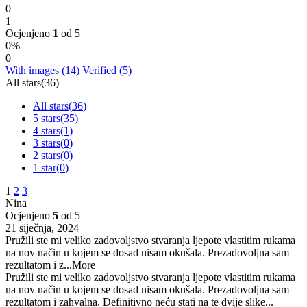
0
1
Ocjenjeno
1
od 5
0%
0
With images (
14
)
Verified (
5
)
All stars(
36
)
All stars(
36
)
5 stars(
35
)
4 stars(
1
)
3 stars(
0
)
2 stars(
0
)
1 star(
0
)
1
2
3
Nina
Ocjenjeno
5
od 5
21 siječnja, 2024
Pružili ste mi veliko zadovoljstvo stvaranja ljepote vlastitim rukama
na nov način u kojem se dosad nisam okušala. Prezadovoljna sam
rezultatom i z
...More
Pružili ste mi veliko zadovoljstvo stvaranja ljepote vlastitim rukama
na nov način u kojem se dosad nisam okušala. Prezadovoljna sam
rezultatom i zahvalna. Definitivno neću stati na te dvije slike...