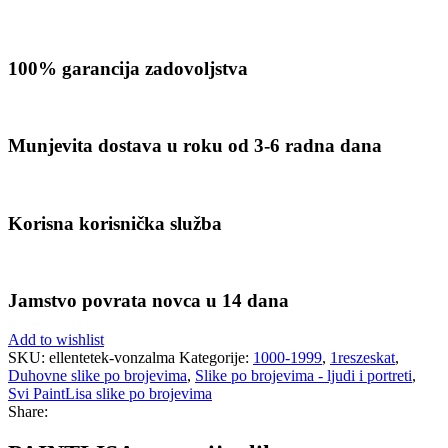
100% garancija zadovoljstva
Munjevita dostava u roku od 3-6 radna dana
Korisna korisnička služba
Jamstvo povrata novca u 14 dana
Add to wishlist
SKU:
ellentetek-vonzalma
Kategorije:
1000-1999
,
1reszeskat
,
Duhovne slike po brojevima
,
Slike po brojevima - ljudi i portreti
,
Svi PaintLisa slike po brojevima
Share: