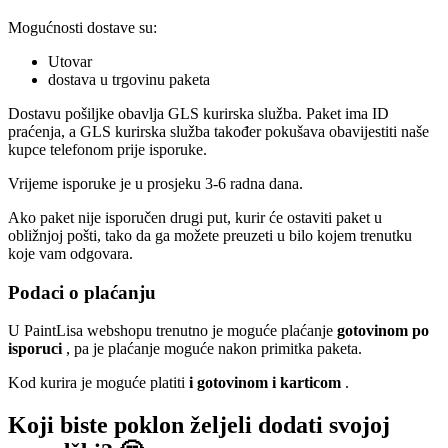
Mogućnosti dostave su:
Utovar
dostava u trgovinu paketa
Dostavu pošiljke obavlja GLS kurirska služba. Paket ima ID
praćenja, a GLS kurirska služba također pokušava obavijestiti naše
kupce telefonom prije isporuke.
Vrijeme isporuke je u prosjeku 3-6 radna dana.
Ako paket nije isporučen drugi put, kurir će ostaviti paket u
obližnjoj pošti, tako da ga možete preuzeti u bilo kojem trenutku
koje vam odgovara.
Podaci o plaćanju
U PaintLisa webshopu trenutno je moguće plaćanje
gotovinom po
isporuci
, pa je plaćanje moguće nakon primitka paketa.
Kod kurira je moguće platiti
i gotovinom i karticom
.
Koji biste poklon željeli dodati svojoj