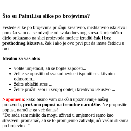
Što su PaintLisa slike po brojevima?
Festede slike po brojevima pružaju kreativno, meditativno iskustvo i
pomažu vam da se odvojite od svakodnevnog stresa. Umjetničko
djelo prikazano na slici proizvoda možete izraditi
čak i bez
prethodnog iskustva
, čak i ako je ovo prvi put da imate četkicu u
ruci.
Idealno za vas ako:
volite umjetnost, ali se bojite započeti...
želite se opustiti od svakodnevice i ispuniti se aktivnim
odmorom...
želite ublažiti stres ...
želite pružiti sebi ili svojoj obitelji kreativno iskustvo ...
Napomena
: kako bismo vam olakšali upoznavanje našeg
proizvoda,
pružamo popust
na trenutne narudžbe
. Ne propustite
popust, naručite ga već danas!
"Do sada sam mislio da mogu uživati u umjetnosti samo kao
strastveni promatrač, ali se to promijenilo zahvaljujući vašim slikama
po brojevima "