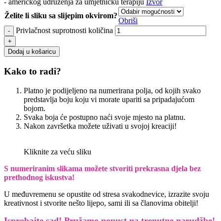
- američkog udruženja za umjetničku terapiju
Izvor
Želite li sliku sa slijepim okvirom?
Obriši
Privlačnost suprotnosti količina
Dodaj u košaricu
Kako to radi?
Platno je podijeljeno na numerirana polja, od kojih svako
predstavlja boju koju vi morate upariti sa pripadajućom
bojom.
Svaka boja će postupno naći svoje mjesto na platnu.
Nakon završetka možete uživati u svojoj kreaciji!
Kliknite za veću sliku
S numeriranim slikama možete stvoriti prekrasna djela bez
prethodnog iskustva!
U međuvremenu se opustite od stresa svakodnevice, izrazite svoju
kreativnost i stvorite nešto lijepo, sami ili sa članovima obitelji!
Isprobajte sad! Pružamo
popust na trenutne narudžbe!