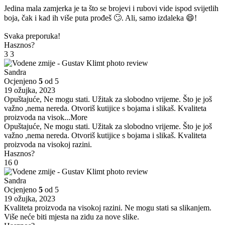
Jedina mala zamjerka je ta što se brojevi i rubovi vide ispod svijetlih
boja, čak i kad ih više puta prođeš 🙄. Ali, samo izdaleka 😄!
Svaka preporuka!
Hasznos?
3
3
Sandra
Ocjenjeno
5
od 5
19 ožujka, 2023
Opuštajuće, Ne mogu stati. Užitak za slobodno vrijeme. Što je još
važno ,nema nereda. Otvoriš kutijice s bojama i slikaš. Kvaliteta
proizvoda na visok
...More
Opuštajuće, Ne mogu stati. Užitak za slobodno vrijeme. Što je još
važno ,nema nereda. Otvoriš kutijice s bojama i slikaš. Kvaliteta
proizvoda na visokoj razini.
Hasznos?
16
0
Sandra
Ocjenjeno
5
od 5
19 ožujka, 2023
Kvaliteta proizvoda na visokoj razini. Ne mogu stati sa slikanjem.
Više neće biti mjesta na zidu za nove slike.