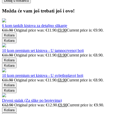
Dodaj u košaricu
Možda će vam još trebati još i ovo!
6 kom tankih kistova za detaljno slikanje
€
11.90
Original price was: €11.90.
€
9.90
Current price is: €9.90.
Košara
Košara
10 kom premium set kistova - U tamnocrvenoj boji
€
11.90
Original price was: €11.90.
€
8.90
Current price is: €8.90.
Košara
Košara
10 kom premium set kistova - U svijetloplavoj boji
€
11.90
Original price was: €11.90.
€
8.90
Current price is: €8.90.
Košara
Košara
Drveni stalak (Za slike po brojevima)
€
12.90
Original price was: €12.90.
€
9.90
Current price is: €9.90.
Košara