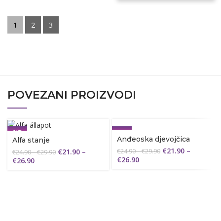
1
2
3
POVEZANI PROIZVODI
-12%
-12%
Anđeoska djevojčica
Alfa stanje
€
21.90
–
€
21.90
–
€
24.90
–
€
29.90
€
24.90
–
€
29.90
€
26.90
€
26.90