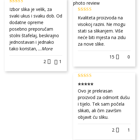
Izbor slika je velik, za
svaki ukus i svaku dob. Od
Kvaliteta proizvoda na
dodatne opreme
visokoj razini. Ne mogu
posebno preporučam
stati sa slikanjem. Više
stolni štafelaj, beskrajno
neće biti mjesta na zidu
jednostavan i jednako
za nove slike.
tako koristan,
...More
15
0
2
1
⭐⭐⭐⭐⭐
Ovo je prekrasan
proizvod za odmorit dušu
i tijelo. Tek sam počela
slikati, ali čim završim
objavit ću sliku.
2
1