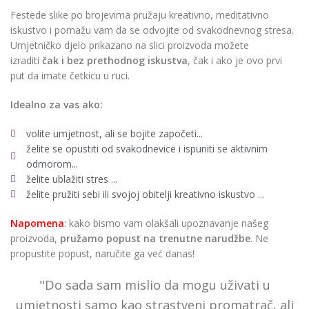
Festede slike po brojevima pružaju kreativno, meditativno
iskustvo i pomažu vam da se odvojite od svakodnevnog stresa.
Umjetničko djelo prikazano na slici proizvoda možete
izraditi
čak i bez prethodnog iskustva
, čak i ako je ovo prvi
put da imate četkicu u ruci.
Idealno za vas ako:
volite umjetnost, ali se bojite započeti...
želite se opustiti od svakodnevice i ispuniti se aktivnim
odmorom...
želite ublažiti stres ...
želite pružiti sebi ili svojoj obitelji kreativno iskustvo ...
Napomena
: kako bismo vam olakšali upoznavanje našeg
proizvoda,
pružamo popust
na trenutne narudžbe
. Ne
propustite popust, naručite ga već danas!
"Do sada sam mislio da mogu uživati u
umjetnosti samo kao strastveni promatrač, ali