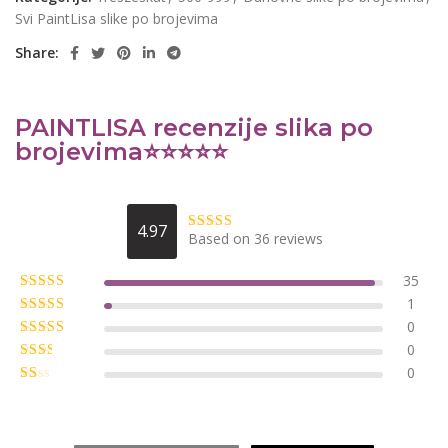
Svi PaintLisa slike po brojevima
Share:
PAINTLISA recenzije slika po
brojevima⭐️⭐️⭐️⭐️⭐️
4.97
Based on 36 reviews
35
1
0
0
0