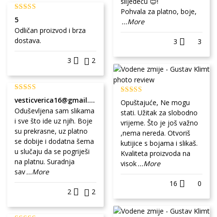
slijedeću 😊!
Pohvala za platno, boje,
5
...More
Odličan proizvod i brza
dostava.
3
3
3
2
vesticverica16@gmail.com
Opuštajuće, Ne mogu
Oduševljena sam slikama
stati. Užitak za slobodno
i sve što ide uz njih. Boje
vrijeme. Što je još važno
su prekrasne, uz platno
,nema nereda. Otvoriš
se dobije i dodatna šema
kutijice s bojama i slikaš.
u slučaju da se pogriješi
Kvaliteta proizvoda na
na platnu. Suradnja
visok
...More
sav
...More
16
0
2
2