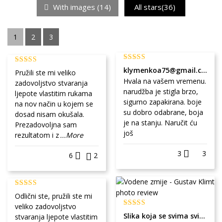
With images (
14
)
All stars(
36
)
1
2
3
klymenkoa75@gmail.com
Pružili ste mi veliko
Hvala na vašem vremenu.
zadovoljstvo stvaranja
narudžba je stigla brzo,
ljepote vlastitim rukama
sigurno zapakirana. boje
na nov način u kojem se
su dobro odabrane, boja
dosad nisam okušala.
je na stanju. Naručit ću
Prezadovoljna sam
još
rezultatom i z
...More
3
3
6
2
Odlični ste, pružili ste mi
veliko zadovoljstvo
Slika koja se svima sviđa
stvaranja ljepote vlastitim