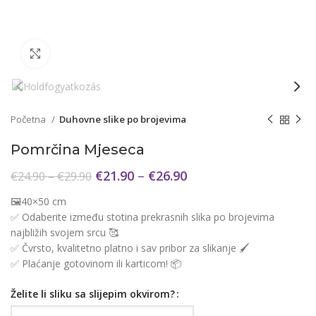
Click to enlarge
Početna
Duhovne slike po brojevima
Pomrčina Mjeseca
€
21.90
–
€
26.90
€
24.90
–
€
29.90
🖼️40×50 cm
✅ Odaberite između stotina prekrasnih slika po brojevima
najbližih svojem srcu 🥰
✅ Čvrsto, kvalitetno platno i sav pribor za slikanje 🖌️
✅ Plaćanje gotovinom ili karticom! 📦
Želite li sliku sa slijepim okvirom?