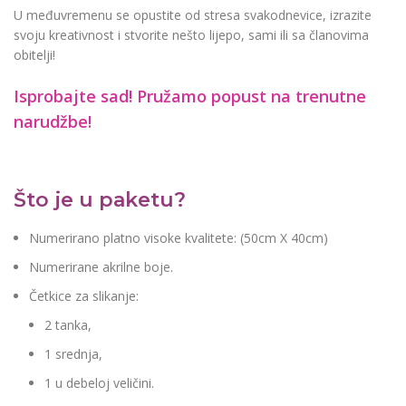
U međuvremenu se opustite od stresa svakodnevice, izrazite
svoju kreativnost i stvorite nešto lijepo, sami ili sa članovima
obitelji!
Isprobajte sad! Pružamo
popust na trenutne
narudžbe!
Što je u paketu?
Numerirano platno visoke kvalitete: (50cm X 40cm)
Numerirane akrilne boje.
Četkice za slikanje:
2 tanka,
1 srednja,
1 u debeloj veličini.