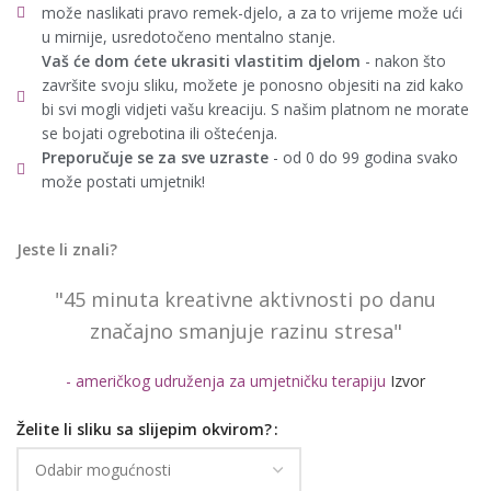
može naslikati pravo remek-djelo, a za to vrijeme može ući
u mirnije, usredotočeno mentalno stanje.
Vaš će dom ćete ukrasiti vlastitim djelom
- nakon što
završite svoju sliku, možete je ponosno objesiti na zid kako
bi svi mogli vidjeti vašu kreaciju. S našim platnom ne morate
se bojati ogrebotina ili oštećenja.
Preporučuje se za sve uzraste
- od 0 do 99 godina svako
može postati umjetnik!
Jeste li znali?
"45 minuta kreativne aktivnosti po danu
značajno smanjuje razinu stresa"
- američkog udruženja za umjetničku terapiju
Izvor
Želite li sliku sa slijepim okvirom?