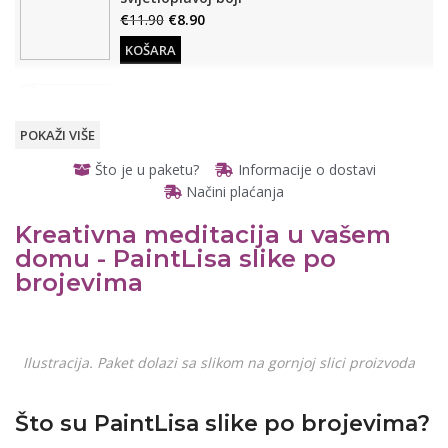
€
11.90
€
8.90
KOŠARA
Drveni stalak (Za slike po brojevima)
€
12.90
€
9.90
POKAŽI VIŠE
KOŠARA
Što je u paketu?
Informacije o dostavi
Načini plaćanja
Osvijetljeno, stolno povećalo
€
11.90
€
8.90
Kreativna meditacija u vašem
READ
MORE
domu - PaintLisa slike po
READ MORE
brojevima
Otvarajuće, prijenosno
džepno povećalo
READ
€
6.90
€
4.90
Ilustracija. Paket dolazi sa slikom na gornjoj slici proizvoda
MORE
READ MORE
Što su PaintLisa slike po brojevima?