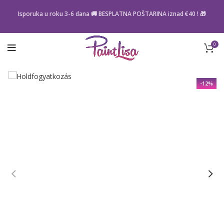
Isporuka u roku 3-6 dana 🚚 BESPLATNA POŠTARINA iznad
€40
! 🎁
0
-12%