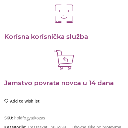
Korisna korisnička služba
Jamstvo povrata novca u 14 dana
Add to wishlist
SKU:
holdfogyatkozas
Kategorije:
1reszeskat
,
500-999
,
Duhovne slike po brojevima
,