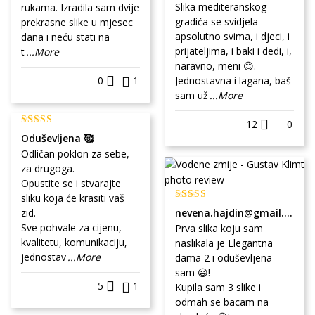
Slika mediteranskog
rukama. Izradila sam dvije
gradića se svidjela
prekrasne slike u mjesec
apsolutno svima, i djeci, i
dana i neću stati na
prijateljima, i baki i dedi, i,
t
...More
naravno, meni 😊.
0
1
Jednostavna i lagana, baš
sam už
...More
12
0
Oduševljena 🥰
Odličan poklon za sebe,
za drugoga.
Opustite se i stvarajte
sliku koja će krasiti vaš
zid.
nevena.hajdin@gmail.com
Sve pohvale za cijenu,
Prva slika koju sam
kvalitetu, komunikaciju,
naslikala je Elegantna
jednostav
...More
dama 2 i oduševljena
sam 😃!
5
1
Kupila sam 3 slike i
odmah se bacam na