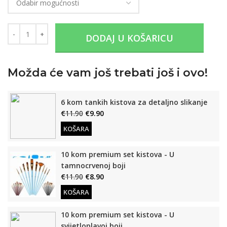
DODAJ U KOŠARICU
Možda će vam još trebati još i ovo!
6 kom tankih kistova za detaljno slikanje
€
11.90
€
9.90
KOŠARA
10 kom premium set kistova - U
tamnocrvenoj boji
€
11.90
€
8.90
KOŠARA
10 kom premium set kistova - U
svijetloplavoj boji