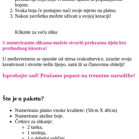
bojom.
Svaka boja će postupno naći svoje mjesto na platnu.
Nakon završetka možete uživati u svojoj kreaciji!
Kliknite za veću sliku
S numeriranim slikama možete stvoriti prekrasna djela bez
prethodnog iskustva!
U međuvremenu se opustite od stresa svakodnevice, izrazite svoju
kreativnost i stvorite nešto lijepo, sami ili sa članovima obitelji!
Isprobajte sad! Pružamo
popust na trenutne narudžbe!
Što je u paketu?
Numerirano platno visoke kvalitete: (50cm X 40cm)
Numerirane akrilne boje.
Četkice za slikanje:
2 tanka,
1 srednja,
1 u debeloj veličini.