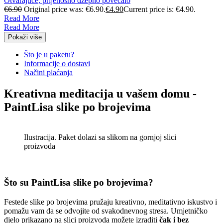
Otvarajuće, prijenosno džepno povećalo
€
6.90
Original price was: €6.90.
€
4.90
Current price is: €4.90.
Read More
Read More
Pokaži više
Što je u paketu?
Informacije o dostavi
Načini plaćanja
Kreativna meditacija u vašem domu -
PaintLisa slike po brojevima
Ilustracija. Paket dolazi sa slikom na gornjoj slici
proizvoda
Što su PaintLisa slike po brojevima?
Festede slike po brojevima pružaju kreativno, meditativno iskustvo i
pomažu vam da se odvojite od svakodnevnog stresa. Umjetničko
djelo prikazano na slici proizvoda možete izraditi
čak i bez