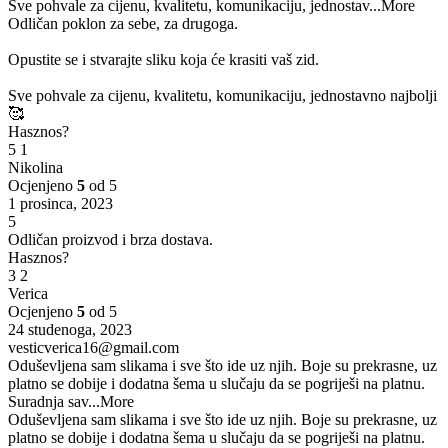
Sve pohvale za cijenu, kvalitetu, komunikaciju, jednostav
...More
Odličan poklon za sebe, za drugoga.
Opustite se i stvarajte sliku koja će krasiti vaš zid.
Sve pohvale za cijenu, kvalitetu, komunikaciju, jednostavno najbolji
🥰
Hasznos?
5
1
Nikolina
Ocjenjeno
5
od 5
1 prosinca, 2023
5
Odličan proizvod i brza dostava.
Hasznos?
3
2
Verica
Ocjenjeno
5
od 5
24 studenoga, 2023
vesticverica16@gmail.com
Oduševljena sam slikama i sve što ide uz njih. Boje su prekrasne, uz
platno se dobije i dodatna šema u slučaju da se pogriješi na platnu.
Suradnja sav
...More
Oduševljena sam slikama i sve što ide uz njih. Boje su prekrasne, uz
platno se dobije i dodatna šema u slučaju da se pogriješi na platnu.