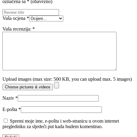
označena sa
* (obavezno)
Vaša ocjena
*
Vaša recenzija:
*
Upload images (max size: 500 KB, you can upload max. 5 images)
Choose pictures & videos
Naziv
*
E-pošta
*
Spremi moje ime, e-poštu i web-stranicu u ovom internet
pregledniku za sljedeći put kada budem komentirao.