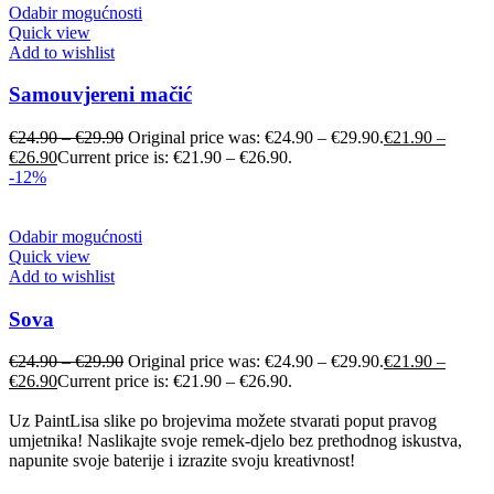
Odabir mogućnosti
Quick view
Add to wishlist
Samouvjereni mačić
€
24.90
–
€
29.90
Original price was: €24.90 – €29.90.
€
21.90
–
€
26.90
Current price is: €21.90 – €26.90.
-12%
Odabir mogućnosti
Quick view
Add to wishlist
Sova
€
24.90
–
€
29.90
Original price was: €24.90 – €29.90.
€
21.90
–
€
26.90
Current price is: €21.90 – €26.90.
Uz PaintLisa slike po brojevima možete stvarati poput pravog
umjetnika! Naslikajte svoje remek-djelo bez prethodnog iskustva,
napunite svoje baterije i izrazite svoju kreativnost!