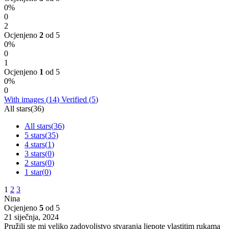
0%
0
2
Ocjenjeno
2
od 5
0%
0
1
Ocjenjeno
1
od 5
0%
0
With images (
14
)
Verified (
5
)
All stars(
36
)
All stars(
36
)
5 stars(
35
)
4 stars(
1
)
3 stars(
0
)
2 stars(
0
)
1 star(
0
)
1
2
3
Nina
Ocjenjeno
5
od 5
21 siječnja, 2024
Pružili ste mi veliko zadovoljstvo stvaranja ljepote vlastitim rukama