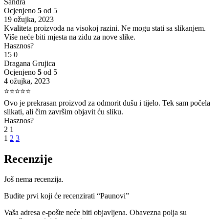
Sandra
Ocjenjeno
5
od 5
19 ožujka, 2023
Kvaliteta proizvoda na visokoj razini. Ne mogu stati sa slikanjem.
Više neće biti mjesta na zidu za nove slike.
Hasznos?
15
0
Dragana Grujica
Ocjenjeno
5
od 5
4 ožujka, 2023
⭐⭐⭐⭐⭐
Ovo je prekrasan proizvod za odmorit dušu i tijelo. Tek sam počela
slikati, ali čim završim objavit ću sliku.
Hasznos?
2
1
1
2
3
Recenzije
Još nema recenzija.
Budite prvi koji će recenzirati “Paunovi”
Vaša adresa e-pošte neće biti objavljena.
Obavezna polja su