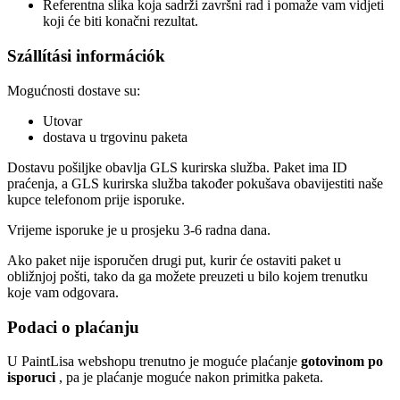
Referentna slika koja sadrži završni rad i pomaže vam vidjeti
koji će biti konačni rezultat.
Szállítási információk
Mogućnosti dostave su:
Utovar
dostava u trgovinu paketa
Dostavu pošiljke obavlja GLS kurirska služba. Paket ima ID
praćenja, a GLS kurirska služba također pokušava obavijestiti naše
kupce telefonom prije isporuke.
Vrijeme isporuke je u prosjeku 3-6 radna dana.
Ako paket nije isporučen drugi put, kurir će ostaviti paket u
obližnjoj pošti, tako da ga možete preuzeti u bilo kojem trenutku
koje vam odgovara.
Podaci o plaćanju
U PaintLisa webshopu trenutno je moguće plaćanje
gotovinom po
isporuci
, pa je plaćanje moguće nakon primitka paketa.