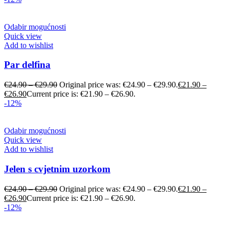
Odabir mogućnosti
Quick view
Add to wishlist
Par delfina
€
24.90
–
€
29.90
Original price was: €24.90 – €29.90.
€
21.90
–
€
26.90
Current price is: €21.90 – €26.90.
-12%
Odabir mogućnosti
Quick view
Add to wishlist
Jelen s cvjetnim uzorkom
€
24.90
–
€
29.90
Original price was: €24.90 – €29.90.
€
21.90
–
€
26.90
Current price is: €21.90 – €26.90.
-12%