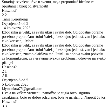
Suradnja savršena. Sve u svemu, moja preporuka! Idealno za
opuštanje i bijeg od stvarnosti!
Hasznos?
2
2
Tanja Kereškenji
Ocjenjeno
5
od 5
14 kolovoza, 2023
Izbor slika je velik, za svaki ukus i svaku dob. Od dodatne opreme
posebno preporučam stolni štafelaj, beskrajno jednostavan i jednako
tako koristan,
...More
Izbor slika je velik, za svaki ukus i svaku dob. Od dodatne opreme
posebno preporučam stolni štafelaj, beskrajno jednostavan i jednako
tako koristan, znatno olakšava rad. PainLisa dobiva svaku pohvalu
za komunikaciju, za rješavanje svakog problema i odgovor na svako
pitanje!
Hasznos?
2
1
Alla
Ocjenjeno
5
od 5
5 kolovoza, 2023
klymenkoa75@gmail.com
Hvala na vašem vremenu. narudžba je stigla brzo, sigurno
zapakirana. boje su dobro odabrane, boja je na stanju. Naručit ću još
Hasznos?
3
3