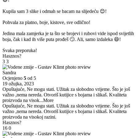
Kupila sam 3 slike i odmah se bacam na slijedeću 😊!
Pohvala za platno, boje, kistove, sve odlično!
Jedina mala zamjerka je ta što se brojevi i rubovi vide ispod svijetlih
boja, čak i kad ih više puta prođeš 🙄. Ali, samo izdaleka 😄!
Svaka preporuka!
Hasznos?
3
3
Sandra
Ocjenjeno
5
od 5
19 ožujka, 2023
Opuštajuće, Ne mogu stati. Užitak za slobodno vrijeme. Što je još
važno ,nema nereda. Otvoriš kutijice s bojama i slikaš. Kvaliteta
proizvoda na visok
...More
Opuštajuće, Ne mogu stati. Užitak za slobodno vrijeme. Što je još
važno ,nema nereda. Otvoriš kutijice s bojama i slikaš. Kvaliteta
proizvoda na visokoj razini.
Hasznos?
16
0