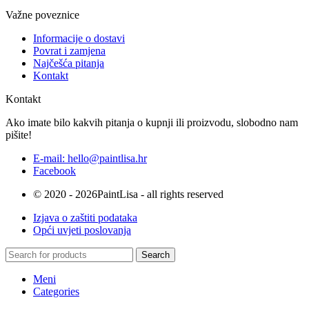
Važne poveznice
Informacije o dostavi
Povrat i zamjena
Najčešća pitanja
Kontakt
Kontakt
Ako imate bilo kakvih pitanja o kupnji ili proizvodu, slobodno nam
pišite!
E-mail: hello@paintlisa.hr
Facebook
© 2020 - 2026PaintLisa - all rights reserved
Izjava o zaštiti podataka
Opći uvjeti poslovanja
Search
Meni
Categories