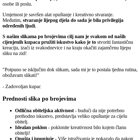
osobe ili poslu.
Umjetnost je savršen alat opuštanje i kreativno stvaranje.
Međutim,
stvaranje lijepog djela do sada je bila privilegija
određenih ljudi
.
S našim slikama po brojevima cilj nam je svakom od naših
cijenjenih kupaca pružiti iskustvo kako je to
stvoriti fantastičnu
kreaciju, izaći iz svakodnevice i na kraju okačiti zajamčenu lijepu
sliku na zid!
"Potpuno se isključim dok slikam, sada mi je to postala tjedna rutina,
obožavam slikati!"
- Zadovoljan kupac
Prednosti slika po brojevima
Odlična obiteljska aktivnost
- budući da nije potrebno
prethodno iskustvo, predstavlja veliko opuštanje za cijelu
obitelj.
Idealan poklon
- poklonite kreativnost bilo kojem članu
obitelji!
Opušta i ispunjuje
- Više istraživanja je pokazalo da nakon