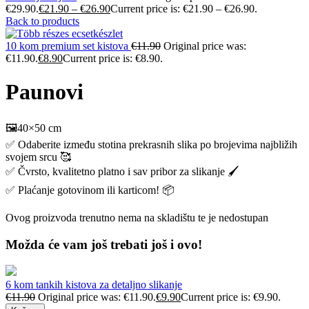
€29.90.
€
21.90
–
€
26.90
Current price is: €21.90 – €26.90.
Back to products
10 kom premium set kistova
€
11.90
Original price was:
€11.90.
€
8.90
Current price is: €8.90.
Paunovi
🖼️40×50 cm
✅ Odaberite između stotina prekrasnih slika po brojevima najbližih
svojem srcu 🥰
✅ Čvrsto, kvalitetno platno i sav pribor za slikanje 🖌️
✅ Plaćanje gotovinom ili karticom! 📦
Ovog proizvoda trenutno nema na skladištu te je nedostupan
Možda će vam još trebati još i ovo!
6 kom tankih kistova za detaljno slikanje
€
11.90
Original price was: €11.90.
€
9.90
Current price is: €9.90.