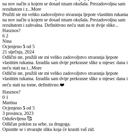
na nov način u kojem se dosad nisam okušala. Prezadovoljna sam
rezultatom i z
...More
Pružili ste mi veliko zadovoljstvo stvaranja ljepote vlastitim rukama
na nov način u kojem se dosad nisam okušala. Prezadovoljna sam
rezultatom i zahvalna. Definitivno neću stati na te dvije slike...
Hasznos?
6
2
Nina
Ocjenjeno
5
od 5
21 siječnja, 2024
Odlični ste, pružili ste mi veliko zadovoljstvo stvaranja ljepote
vlastitim rukama. Izradila sam dvije prekrasne slike u mjesec dana i
neću stati na t
...More
Odlični ste, pružili ste mi veliko zadovoljstvo stvaranja ljepote
vlastitim rukama. Izradila sam dvije prekrasne slike u mjesec dana i
neću stati na tome, definitivno.❤️
Hasznos?
0
1
Martina
Ocjenjeno
5
od 5
3 prosinca, 2023
Oduševljena 🥰
Odličan poklon za sebe, za drugoga.
Opustite se i stvarajte sliku koja će krasiti vaš zid.