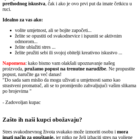
prethodnog iskustva
, čak i ako je ovo prvi put da imate četkicu u
ruci.
Idealno za vas ako:
volite umjetnost, ali se bojite započeti...
želite se opustiti od svakodnevice i ispuniti se aktivnim
odmorom...
želite ublažiti stres ...
želite pružiti sebi ili svojoj obitelji kreativno iskustvo ...
Napomena
: kako bismo vam olakšali upoznavanje našeg
proizvoda,
pružamo popust
na trenutne narudžbe
. Ne propustite
popust, naručite ga već danas!
"Do sada sam mislio da mogu uživati u umjetnosti samo kao
strastveni promatrač, ali se to promijenilo zahvaljujući vašim slikama
po brojevima "
- Zadovoljan kupac
Zašto ih naši kupci obožavaju?
Stres svakodnevnog života svakako može izmoriti osobu i
mora
imati način za opuštanje,
jer nitko ne želi izbaciti stres na voljene