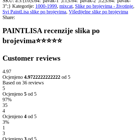
SKU:
a:3:{i:0;s:64:"pavak-1";i:1;s:64:"pavak-2";i:2;s:64:"pavak-
3";}
Kategorije:
1000-1999
,
mixcat
,
Slike po brojevima - životinje
,
Svi PaintLisa slike po brojevima
,
Višedijelne slike po brojevima
Share:
PAINTLISA recenzije slika po
brojevima⭐️⭐️⭐️⭐️⭐️
Customer reviews
4.97
Ocjenjeno
4.9722222222222
od 5
Based on 36 reviews
5
Ocjenjeno
5
od 5
97%
35
4
Ocjenjeno
4
od 5
3%
1
3
Ocjenjeno
3
od 5