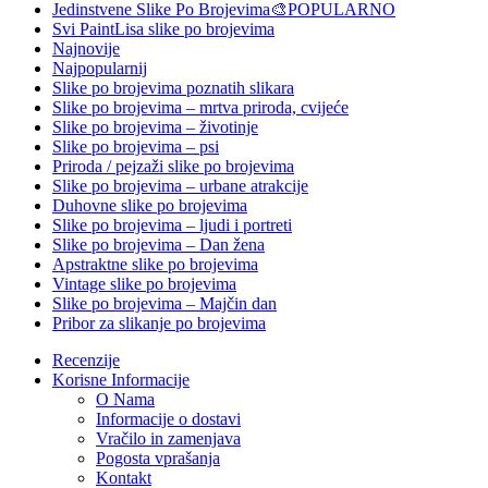
Jedinstvene Slike Po Brojevima🎨
POPULARNO
Svi PaintLisa slike po brojevima
Najnovije
Najpopularnij
Slike po brojevima poznatih slikara
Slike po brojevima – mrtva priroda, cvijeće
Slike po brojevima – životinje
Slike po brojevima – psi
Priroda / pejzaži slike po brojevima
Slike po brojevima – urbane atrakcije
Duhovne slike po brojevima
Slike po brojevima – ljudi i portreti
Slike po brojevima – Dan žena
Apstraktne slike po brojevima
Vintage slike po brojevima
Slike po brojevima – Majčin dan
Pribor za slikanje po brojevima
Recenzije
Korisne Informacije
O Nama
Informacije o dostavi
Vračilo in zamenjava
Pogosta vprašanja
Kontakt