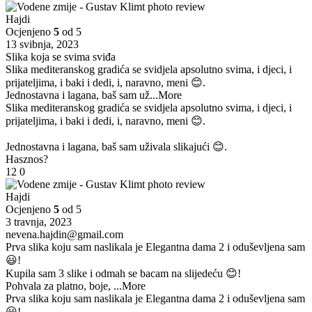
Hajdi
Ocjenjeno
5
od 5
13 svibnja, 2023
Slika koja se svima sviđa
Slika mediteranskog gradića se svidjela apsolutno svima, i djeci, i
prijateljima, i baki i dedi, i, naravno, meni 😊.
Jednostavna i lagana, baš sam už
...More
Slika mediteranskog gradića se svidjela apsolutno svima, i djeci, i
prijateljima, i baki i dedi, i, naravno, meni 😊.
Jednostavna i lagana, baš sam uživala slikajući 😊.
Hasznos?
12
0
Hajdi
Ocjenjeno
5
od 5
3 travnja, 2023
nevena.hajdin@gmail.com
Prva slika koju sam naslikala je Elegantna dama 2 i oduševljena sam
😃!
Kupila sam 3 slike i odmah se bacam na slijedeću 😊!
Pohvala za platno, boje,
...More
Prva slika koju sam naslikala je Elegantna dama 2 i oduševljena sam
😃!