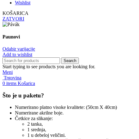
Wishlist
KOŠARICA
ZATVORI
Paunovi
Odabir varijacije
Add to wishlist
Search
Start typing to see products you are looking for.
Meni
Trgovina
0
items
Košarica
Što je u paketu?
Numerirano platno visoke kvalitete: (50cm X 40cm)
Numerirane akrilne boje.
Četkice za slikanje:
2 tanka,
1 srednja,
1 u debeloj veličini.