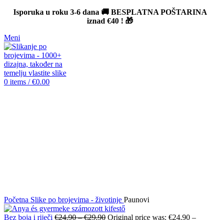
Isporuka u roku 3-6 dana 🚚 BESPLATNA POŠTARINA
iznad
€40
! 🎁
Meni
0
items
/
€
0.00
Sold out
Click to enlarge
Početna
Slike po brojevima - životinje
Paunovi
Bez boja i riječi
€
24.90
–
€
29.90
Original price was: €24.90 –