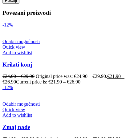
Povezani proizvodi
-12%
Odabir mogućnosti
Quick view
Add to wishlist
Krilati konj
€
24.90
–
€
29.90
Original price was: €24.90 – €29.90.
€
21.90
–
€
26.90
Current price is: €21.90 – €26.90.
-12%
Odabir mogućnosti
Quick view
Add to wishlist
Zmaj nade