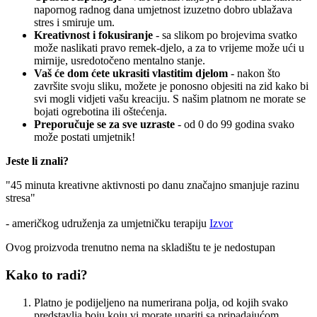
napornog radnog dana umjetnost izuzetno dobro ublažava
stres i smiruje um.
Kreativnost i fokusiranje
- sa slikom po brojevima svatko
može naslikati pravo remek-djelo, a za to vrijeme može ući u
mirnije, usredotočeno mentalno stanje.
Vaš će dom ćete ukrasiti vlastitim djelom
- nakon što
završite svoju sliku, možete je ponosno objesiti na zid kako bi
svi mogli vidjeti vašu kreaciju. S našim platnom ne morate se
bojati ogrebotina ili oštećenja.
Preporučuje se za sve uzraste
- od 0 do 99 godina svako
može postati umjetnik!
Jeste li znali?
"45 minuta kreativne aktivnosti po danu značajno smanjuje razinu
stresa"
- američkog udruženja za umjetničku terapiju
Izvor
Ovog proizvoda trenutno nema na skladištu te je nedostupan
Kako to radi?
Platno je podijeljeno na numerirana polja, od kojih svako
predstavlja boju koju vi morate upariti sa pripadajućom