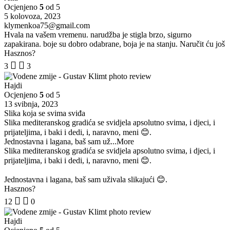
Ocjenjeno
5
od 5
5 kolovoza, 2023
klymenkoa75@gmail.com
Hvala na vašem vremenu. narudžba je stigla brzo, sigurno
zapakirana. boje su dobro odabrane, boja je na stanju. Naručit ću još
Hasznos?
3
3
Hajdi
Ocjenjeno
5
od 5
13 svibnja, 2023
Slika koja se svima sviđa
Slika mediteranskog gradića se svidjela apsolutno svima, i djeci, i
prijateljima, i baki i dedi, i, naravno, meni 😊.
Jednostavna i lagana, baš sam už
...More
Slika mediteranskog gradića se svidjela apsolutno svima, i djeci, i
prijateljima, i baki i dedi, i, naravno, meni 😊.
Jednostavna i lagana, baš sam uživala slikajući 😊.
Hasznos?
12
0
Hajdi