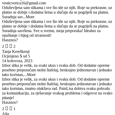
vesticverica16@gmail.com
Oduševljena sam slikama i sve što ide uz njih. Boje su prekrasne, uz
platno se dobije i dodatna šema u slučaju da se pogriješi na platnu.
Suradnja sav
...More
Oduševljena sam slikama i sve što ide uz njih. Boje su prekrasne, uz
platno se dobije i dodatna šema u slučaju da se pogriješi na platnu.
Suradnja savršena. Sve u svemu, moja preporuka! Idealno za
opuštanje i bijeg od stvarnosti!
Hasznos?
2
2
Tanja Kereškenji
Ocjenjeno
5
od 5
14 kolovoza, 2023
Izbor slika je velik, za svaki ukus i svaku dob. Od dodatne opreme
posebno preporučam stolni štafelaj, beskrajno jednostavan i jednako
tako koristan,
...More
Izbor slika je velik, za svaki ukus i svaku dob. Od dodatne opreme
posebno preporučam stolni štafelaj, beskrajno jednostavan i jednako
tako koristan, znatno olakšava rad. PainLisa dobiva svaku pohvalu
za komunikaciju, za rješavanje svakog problema i odgovor na svako
pitanje!
Hasznos?
2
1
Alla