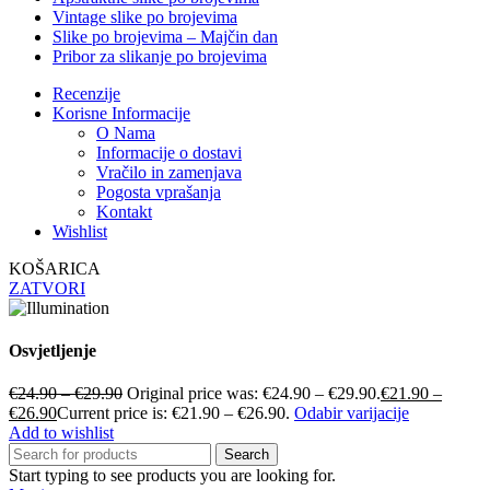
Vintage slike po brojevima
Slike po brojevima – Majčin dan
Pribor za slikanje po brojevima
Recenzije
Korisne Informacije
O Nama
Informacije o dostavi
Vračilo in zamenjava
Pogosta vprašanja
Kontakt
Wishlist
KOŠARICA
ZATVORI
Osvjetljenje
€
24.90
–
€
29.90
Original price was: €24.90 – €29.90.
€
21.90
–
€
26.90
Current price is: €21.90 – €26.90.
Odabir varijacije
Add to wishlist
Search
Start typing to see products you are looking for.