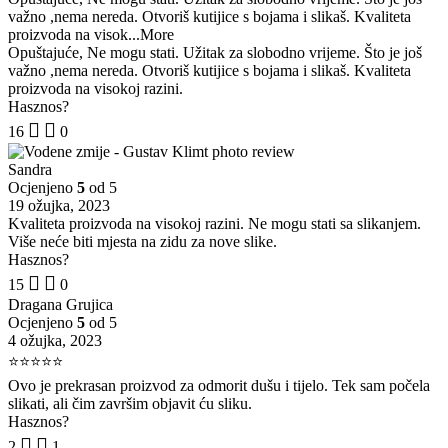
važno ,nema nereda. Otvoriš kutijice s bojama i slikaš. Kvaliteta
proizvoda na visok
...More
Opuštajuće, Ne mogu stati. Užitak za slobodno vrijeme. Što je još
važno ,nema nereda. Otvoriš kutijice s bojama i slikaš. Kvaliteta
proizvoda na visokoj razini.
Hasznos?
16
0
Sandra
Ocjenjeno
5
od 5
19 ožujka, 2023
Kvaliteta proizvoda na visokoj razini. Ne mogu stati sa slikanjem.
Više neće biti mjesta na zidu za nove slike.
Hasznos?
15
0
Dragana Grujica
Ocjenjeno
5
od 5
4 ožujka, 2023
⭐⭐⭐⭐⭐
Ovo je prekrasan proizvod za odmorit dušu i tijelo. Tek sam počela
slikati, ali čim završim objavit ću sliku.
Hasznos?
2
1