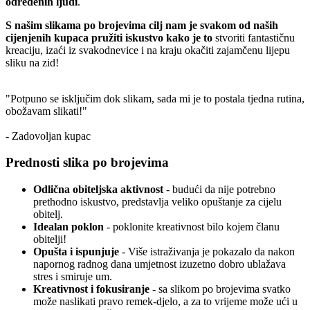
određenih ljudi
.
S našim slikama po brojevima cilj nam je svakom od naših
cijenjenih kupaca pružiti iskustvo kako je to
stvoriti fantastičnu
kreaciju, izaći iz svakodnevice i na kraju okačiti zajamčenu lijepu
sliku na zid!
"Potpuno se isključim dok slikam, sada mi je to postala tjedna rutina,
obožavam slikati!"
- Zadovoljan kupac
Prednosti slika po brojevima
Odlična obiteljska aktivnost
- budući da nije potrebno
prethodno iskustvo, predstavlja veliko opuštanje za cijelu
obitelj.
Idealan poklon
- poklonite kreativnost bilo kojem članu
obitelji!
Opušta i ispunjuje
- Više istraživanja je pokazalo da nakon
napornog radnog dana umjetnost izuzetno dobro ublažava
stres i smiruje um.
Kreativnost i fokusiranje
- sa slikom po brojevima svatko
može naslikati pravo remek-djelo, a za to vrijeme može ući u