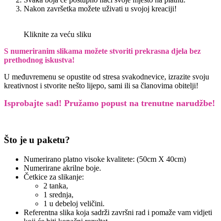
Nakon završetka možete uživati u svojoj kreaciji!
Kliknite za veću sliku
S numeriranim slikama možete stvoriti prekrasna djela bez
prethodnog iskustva!
U međuvremenu se opustite od stresa svakodnevice, izrazite svoju
kreativnost i stvorite nešto lijepo, sami ili sa članovima obitelji!
Isprobajte sad! Pružamo
popust na trenutne narudžbe!
Što je u paketu?
Numerirano platno visoke kvalitete: (50cm X 40cm)
Numerirane akrilne boje.
Četkice za slikanje:
2 tanka,
1 srednja,
1 u debeloj veličini.
Referentna slika koja sadrži završni rad i pomaže vam vidjeti