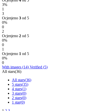
Ocjenjeno
4
od 5
3%
1
3
Ocjenjeno
3
od 5
0%
0
2
Ocjenjeno
2
od 5
0%
0
1
Ocjenjeno
1
od 5
0%
0
With images (
14
)
Verified (
5
)
All stars(
36
)
All stars(
36
)
5 stars(
35
)
4 stars(
1
)
3 stars(
0
)
2 stars(
0
)
1 star(
0
)
1
2
3