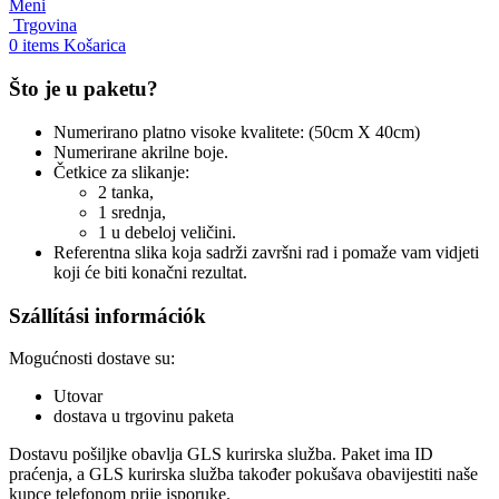
Meni
Trgovina
0
items
Košarica
Što je u paketu?
Numerirano platno visoke kvalitete: (50cm X 40cm)
Numerirane akrilne boje.
Četkice za slikanje:
2 tanka,
1 srednja,
1 u debeloj veličini.
Referentna slika koja sadrži završni rad i pomaže vam vidjeti
koji će biti konačni rezultat.
Szállítási információk
Mogućnosti dostave su:
Utovar
dostava u trgovinu paketa
Dostavu pošiljke obavlja GLS kurirska služba. Paket ima ID
praćenja, a GLS kurirska služba također pokušava obavijestiti naše
kupce telefonom prije isporuke.