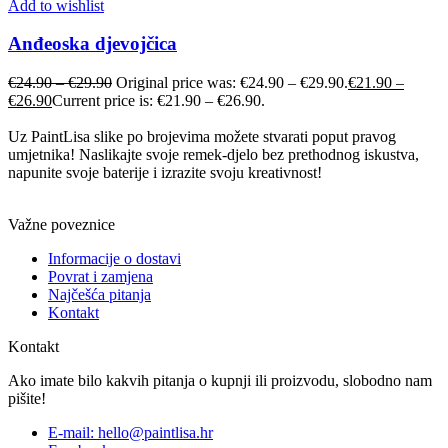
Add to wishlist
Anđeoska djevojčica
€
24.90
–
€
29.90
Original price was: €24.90 – €29.90.
€
21.90
–
€
26.90
Current price is: €21.90 – €26.90.
Uz PaintLisa slike po brojevima možete stvarati poput pravog
umjetnika! Naslikajte svoje remek-djelo bez prethodnog iskustva,
napunite svoje baterije i izrazite svoju kreativnost!
Važne poveznice
Informacije o dostavi
Povrat i zamjena
Najčešća pitanja
Kontakt
Kontakt
Ako imate bilo kakvih pitanja o kupnji ili proizvodu, slobodno nam
pišite!
E-mail: hello@paintlisa.hr