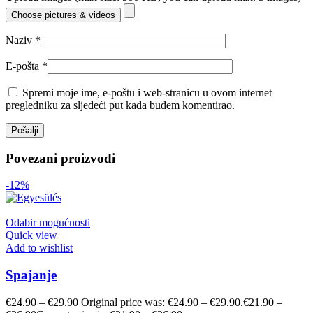
Choose pictures & videos
Naziv
*
E-pošta
*
Spremi moje ime, e-poštu i web-stranicu u ovom internet
pregledniku za sljedeći put kada budem komentirao.
Povezani proizvodi
-12%
Odabir mogućnosti
Quick view
Add to wishlist
Spajanje
€
24.90
–
€
29.90
Original price was: €24.90 – €29.90.
€
21.90
–