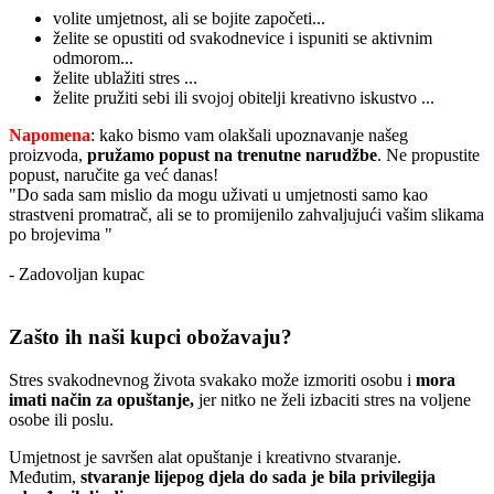
volite umjetnost, ali se bojite započeti...
želite se opustiti od svakodnevice i ispuniti se aktivnim
odmorom...
želite ublažiti stres ...
želite pružiti sebi ili svojoj obitelji kreativno iskustvo ...
Napomena
: kako bismo vam olakšali upoznavanje našeg
proizvoda,
pružamo popust
na trenutne narudžbe
. Ne propustite
popust, naručite ga već danas!
"Do sada sam mislio da mogu uživati u umjetnosti samo kao
strastveni promatrač, ali se to promijenilo zahvaljujući vašim slikama
po brojevima "
- Zadovoljan kupac
Zašto ih naši kupci obožavaju?
Stres svakodnevnog života svakako može izmoriti osobu i
mora
imati način za opuštanje,
jer nitko ne želi izbaciti stres na voljene
osobe ili poslu.
Umjetnost je savršen alat opuštanje i kreativno stvaranje.
Međutim,
stvaranje lijepog djela do sada je bila privilegija