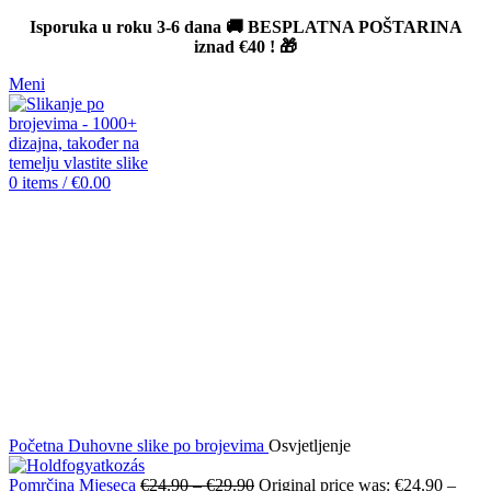
Isporuka u roku 3-6 dana 🚚 BESPLATNA POŠTARINA
iznad
€40
! 🎁
Meni
0
items
/
€
0.00
-12%
Click to enlarge
Početna
Duhovne slike po brojevima
Osvjetljenje
Pomrčina Mjeseca
€
24.90
–
€
29.90
Original price was: €24.90 –