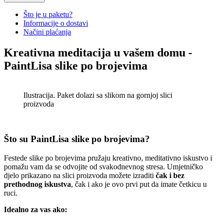
€12.90.
€
9.90
Current price is: €9.90.
Što je u paketu?
Košara
Informacije o dostavi
Načini plaćanja
Osvijetljeno, stolno povećalo
Kreativna meditacija u vašem domu -
€
11.90
Original price was:
Read
PaintLisa slike po brojevima
€11.90.
€
8.90
Current price is: €8.90.
More
Read More
Ilustracija. Paket dolazi sa slikom na gornjoj slici
Otvarajuće, prijenosno džepno
proizvoda
povećalo
Read
€
6.90
Original price was:
More
€6.90.
€
4.90
Current price is: €4.90.
Read More
Što su PaintLisa slike po brojevima?
Festede slike po brojevima pružaju kreativno, meditativno iskustvo i
pomažu vam da se odvojite od svakodnevnog stresa. Umjetničko
djelo prikazano na slici proizvoda možete izraditi
čak i bez
prethodnog iskustva
, čak i ako je ovo prvi put da imate četkicu u
ruci.
Idealno za vas ako: