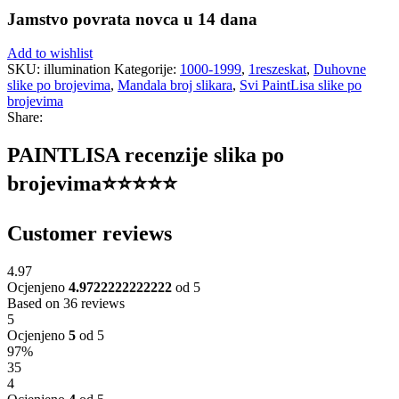
Jamstvo povrata novca u 14 dana
Add to wishlist
SKU:
illumination
Kategorije:
1000-1999
,
1reszeskat
,
Duhovne
slike po brojevima
,
Mandala broj slikara
,
Svi PaintLisa slike po
brojevima
Share:
PAINTLISA recenzije slika po
brojevima⭐️⭐️⭐️⭐️⭐️
Customer reviews
4.97
Ocjenjeno
4.9722222222222
od 5
Based on 36 reviews
5
Ocjenjeno
5
od 5
97%
35
4