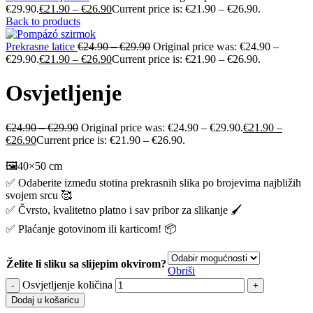
€29.90.
€
21.90
–
€
26.90
Current price is: €21.90 – €26.90.
Back to products
Prekrasne latice
€
24.90
–
€
29.90
Original price was: €24.90 –
€29.90.
€
21.90
–
€
26.90
Current price is: €21.90 – €26.90.
Osvjetljenje
€
24.90
–
€
29.90
Original price was: €24.90 – €29.90.
€
21.90
–
€
26.90
Current price is: €21.90 – €26.90.
🖼️40×50 cm
✅ Odaberite između stotina prekrasnih slika po brojevima najbližih
svojem srcu 🥰
✅ Čvrsto, kvalitetno platno i sav pribor za slikanje 🖌️
✅ Plaćanje gotovinom ili karticom! 📦
Želite li sliku sa slijepim okvirom?
Obriši
Osvjetljenje količina
Dodaj u košaricu