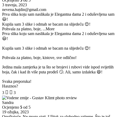
Ocjenjeno
5
od 5
3 travnja, 2023
nevena.hajdin@gmail.com
Prva slika koju sam naslikala je Elegantna dama 2 i oduševljena sam
😃!
Kupila sam 3 slike i odmah se bacam na slijedeću 😊!
Pohvala za platno, boje,
...More
Prva slika koju sam naslikala je Elegantna dama 2 i oduševljena sam
😃!
Kupila sam 3 slike i odmah se bacam na slijedeću 😊!
Pohvala za platno, boje, kistove, sve odlično!
Jedina mala zamjerka je ta što se brojevi i rubovi vide ispod svijetlih
boja, čak i kad ih više puta prođeš 🙄. Ali, samo izdaleka 😄!
Svaka preporuka!
Hasznos?
3
3
Sandra
Ocjenjeno
5
od 5
19 ožujka, 2023
Opuštajuće, Ne mogu stati. Užitak za slobodno vrijeme. Što je još