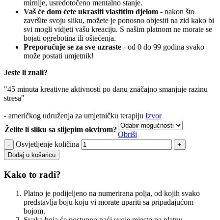
mirnije, usredotočeno mentalno stanje.
Vaš će dom ćete ukrasiti vlastitim djelom
- nakon što
završite svoju sliku, možete je ponosno objesiti na zid kako bi
svi mogli vidjeti vašu kreaciju. S našim platnom ne morate se
bojati ogrebotina ili oštećenja.
Preporučuje se za sve uzraste
- od 0 do 99 godina svako
može postati umjetnik!
Jeste li znali?
"45 minuta kreativne aktivnosti po danu značajno smanjuje razinu
stresa"
- američkog udruženja za umjetničku terapiju
Izvor
Želite li sliku sa slijepim okvirom?
Obriši
Osvjetljenje količina
Dodaj u košaricu
Kako to radi?
Platno je podijeljeno na numerirana polja, od kojih svako
predstavlja boju koju vi morate upariti sa pripadajućom
bojom.
Svaka boja će postupno naći svoje mjesto na platnu.