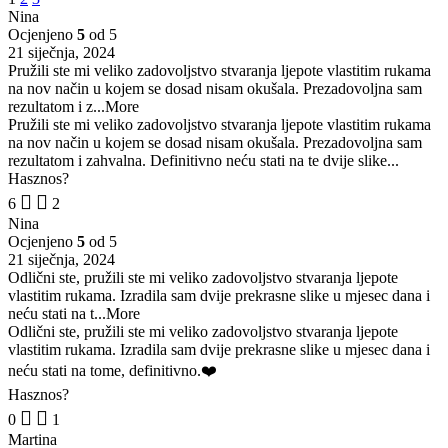
Nina
Ocjenjeno
5
od 5
21 siječnja, 2024
Pružili ste mi veliko zadovoljstvo stvaranja ljepote vlastitim rukama
na nov način u kojem se dosad nisam okušala. Prezadovoljna sam
rezultatom i z
...More
Pružili ste mi veliko zadovoljstvo stvaranja ljepote vlastitim rukama
na nov način u kojem se dosad nisam okušala. Prezadovoljna sam
rezultatom i zahvalna. Definitivno neću stati na te dvije slike...
Hasznos?
6
2
Nina
Ocjenjeno
5
od 5
21 siječnja, 2024
Odlični ste, pružili ste mi veliko zadovoljstvo stvaranja ljepote
vlastitim rukama. Izradila sam dvije prekrasne slike u mjesec dana i
neću stati na t
...More
Odlični ste, pružili ste mi veliko zadovoljstvo stvaranja ljepote
vlastitim rukama. Izradila sam dvije prekrasne slike u mjesec dana i
neću stati na tome, definitivno.❤️
Hasznos?
0
1
Martina