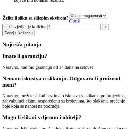
koji će biti konačni rezultat.
Želite li sliku sa slijepim okvirom?
Obriši
Osvjetljenje količina
Dodaj u košaricu
Najčešća pitanja
Imate li garanciju?
Naravno, nudimo garanciju od 14 dana na setove!
Nemam iskustva u slikanju. Odgovara li proizvod
meni?
Naravno, možete slikati bez imalo iskustva sa slikama po brojevima,
zahvaljujući platnu raspoređenu sa brojevima, što olakšava praćenje
boje koja se nanosi na područja.
Mogu li slikati s djecom i obitelji?
Naravno! Isključuje i opušta dok slikate sami, a u društvu su slike po