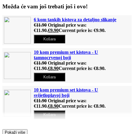
Možda će vam još trebati još i ovo!
6 kom tankih kistova za detaljno slikanje
€
11.90
Original price was:
€11.90.
€
9.90
Current price is: €9.90.
Košara
10 kom premium set kistova - U
tamnocrvenoj boji
€
11.90
Original price was:
€11.90.
€
8.90
Current price is: €8.90.
Košara
10 kom premium set kistova - U
svijetloplavoj boji
€
11.90
Original price was:
€11.90.
€
8.90
Current price is: €8.90.
Košara
Drveni stalak (Za slike po brojevima)
Pokaži više
€
12.90
Original price was: