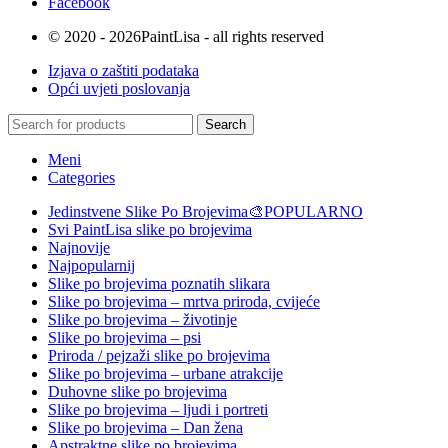
Facebook
© 2020 - 2026PaintLisa - all rights reserved
Izjava o zaštiti podataka
Opći uvjeti poslovanja
Search
Meni
Categories
Jedinstvene Slike Po Brojevima🎨
POPULARNO
Svi PaintLisa slike po brojevima
Najnovije
Najpopularnij
Slike po brojevima poznatih slikara
Slike po brojevima – mrtva priroda, cvijeće
Slike po brojevima – životinje
Slike po brojevima – psi
Priroda / pejzaži slike po brojevima
Slike po brojevima – urbane atrakcije
Duhovne slike po brojevima
Slike po brojevima – ljudi i portreti
Slike po brojevima – Dan žena
Apstraktne slike po brojevima