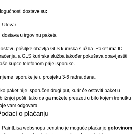
ogućnosti dostave su:
Utovar
dostava u trgovinu paketa
ostavu pošiljke obavlja GLS kurirska služba. Paket ima ID
raćenja, a GLS kurirska služba također pokušava obavijestiti
aše kupce telefonom prije isporuke.
rijeme isporuke je u prosjeku 3-6 radna dana.
ko paket nije isporučen drugi put, kurir će ostaviti paket u
bližnjoj pošti, tako da ga možete preuzeti u bilo kojem trenutku
oje vam odgovara.
Podaci o plaćanju
 PaintLisa webshopu trenutno je moguće plaćanje
gotovinom