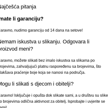
ajčešća pitanja
mate li garanciju?
aravno, nudimo garanciju od 14 dana na setove!
Nemam iskustva u slikanju. Odgovara li
proizvod meni?
aravno, možete slikati bez imalo iskustva sa slikama po
rojevima, zahvaljujući platnu raspoređenu sa brojevima, što
lakšava praćenje boje koja se nanosi na područja.
ogu li slikati s djecom i obitelji?
aravno! Isključuje i opušta dok slikate sami, a u društvu su slike
o brojevima odlična aktivnost za obitelj. Isprobajte i uvjerite se
ami!