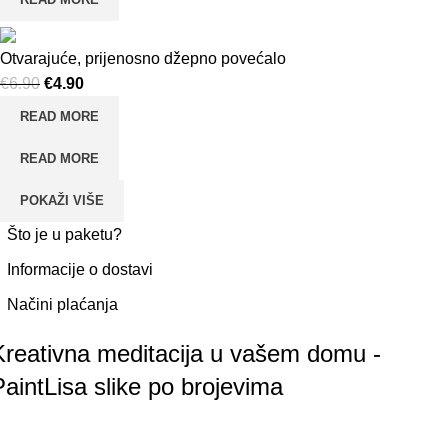
Otvarajuće, prijenosno džepno povećalo
€
6.90
Original price was: €6.90.
€
4.90
Current price is: €4.90.
READ MORE
READ MORE
POKAŽI VIŠE
Što je u paketu?
Informacije o dostavi
Načini plaćanja
Kreativna meditacija u vašem domu -
PaintLisa slike po brojevima