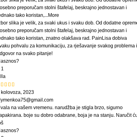
osebno preporučam stolni štafelaj, beskrajno jednostavan i
ednako tako koristan,
...More
zbor slika je velik, za svaki ukus i svaku dob. Od dodatne oprem
osebno preporučam stolni štafelaj, beskrajno jednostavan i
ednako tako koristan, znatno olakšava rad. PainLisa dobiva
vaku pohvalu za komunikaciju, za rješavanje svakog problema 
dgovor na svako pitanje!
asznos?
2
1
lla
 kolovoza, 2023
lymenkoa75@gmail.com
vala na vašem vremenu. narudžba je stigla brzo, sigurno
apakirana. boje su dobro odabrane, boja je na stanju. Naručit ć
oš
asznos?