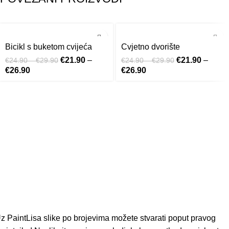
-12%
-12%
Bicikl s buketom cvijeća
Cvjetno dvorište
Original price was: €24.90 – €29.90.
€
21.90
–
Original price
€
21.90
–
€
24.90
–
€
29.90
€
24.90
–
€
29.90
€
26.90
Current price is: €21.90 – €26.90.
€
26.90
Current price is: €21.9
was: €24.90 –
– €26.90.
€29.90.
z PaintLisa slike po brojevima možete stvarati poput pravog