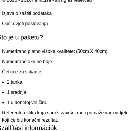
© 2020 - 2026PaintLisa - all rights reserved
Izjava o zaštiti podataka
Opći uvjeti poslovanja
to je u paketu?
Numerirano platno visoke kvalitete: (50cm X 40cm)
Numerirane akrilne boje.
Četkice za slikanje:
2 tanka,
1 srednja,
1 u debeloj veličini.
Referentna slika koja sadrži završni rad i pomaže vam vidjeti
koji će biti konačni rezultat.
zállítási információk