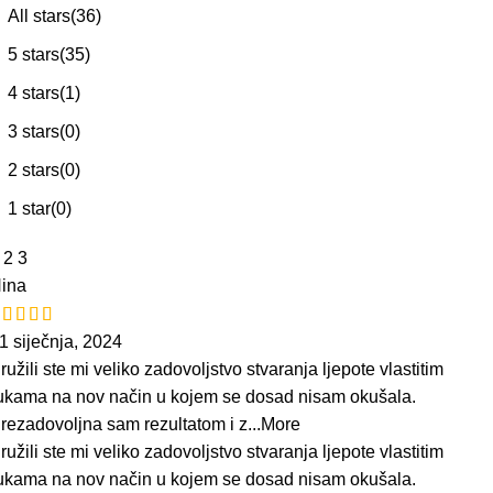
All stars(
36
)
5 stars(
35
)
4 stars(
1
)
3 stars(
0
)
2 stars(
0
)
1 star(
0
)
2
3
ina
1 siječnja, 2024
ružili ste mi veliko zadovoljstvo stvaranja ljepote vlastitim
ukama na nov način u kojem se dosad nisam okušala.
rezadovoljna sam rezultatom i z
...More
ružili ste mi veliko zadovoljstvo stvaranja ljepote vlastitim
ukama na nov način u kojem se dosad nisam okušala.