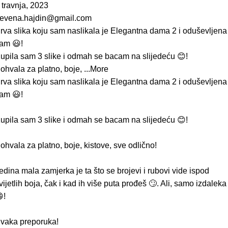
 travnja, 2023
evena.hajdin@gmail.com
rva slika koju sam naslikala je Elegantna dama 2 i oduševljena
am 😃!
upila sam 3 slike i odmah se bacam na slijedeću 😊!
ohvala za platno, boje,
...More
rva slika koju sam naslikala je Elegantna dama 2 i oduševljena
am 😃!
upila sam 3 slike i odmah se bacam na slijedeću 😊!
ohvala za platno, boje, kistove, sve odlično!
edina mala zamjerka je ta što se brojevi i rubovi vide ispod
vijetlih boja, čak i kad ih više puta prođeš 🙄. Ali, samo izdaleka
!
vaka preporuka!