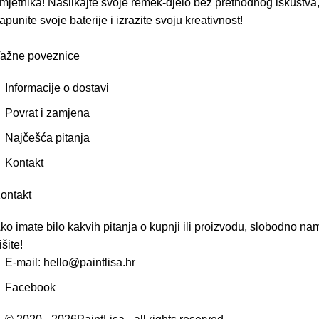
mjetnika! Naslikajte svoje remek-djelo bez prethodnog iskustva
apunite svoje baterije i izrazite svoju kreativnost!
ažne poveznice
Informacije o dostavi
Povrat i zamjena
Najčešća pitanja
Kontakt
ontakt
ko imate bilo kakvih pitanja o kupnji ili proizvodu, slobodno na
išite!
E-mail: hello@paintlisa.hr
Facebook