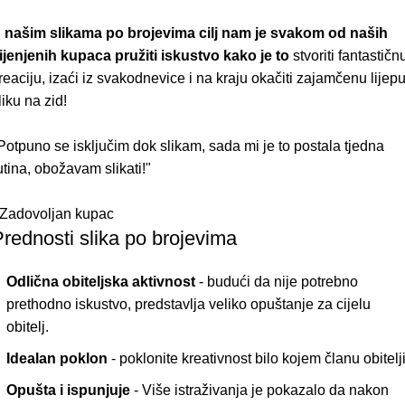
 našim slikama po brojevima cilj nam je svakom od naših
ijenjenih kupaca pružiti iskustvo kako je to
stvoriti fantastičn
reaciju, izaći iz svakodnevice i na kraju okačiti zajamčenu lijep
liku na zid!
Potpuno se isključim dok slikam, sada mi je to postala tjedna
utina, obožavam slikati!"
 Zadovoljan kupac
rednosti slika po brojevima
Odlična obiteljska aktivnost
- budući da nije potrebno
prethodno iskustvo, predstavlja veliko opuštanje za cijelu
obitelj.
Idealan poklon
- poklonite kreativnost bilo kojem članu obitelji
Opušta i ispunjuje
- Više istraživanja je pokazalo da nakon