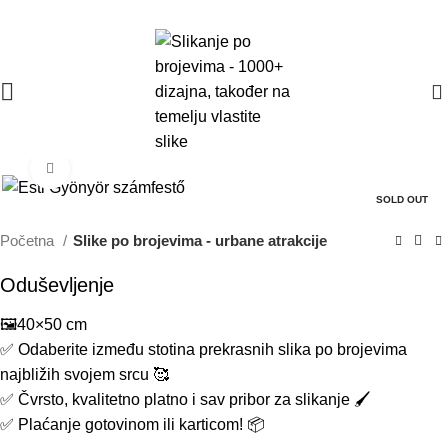
Isporuka u roku 3-6 dana 🚚 BESPLATNA POŠTARINA iznad
€40
! 🎁
0
Click to enlarge
SOLD OUT
Početna
Slike po brojevima - urbane atrakcije
Oduševljenje
🖼️40×50 cm
✅ Odaberite između stotina prekrasnih slika po brojevima
najbližih svojem srcu 🥰
✅ Čvrsto, kvalitetno platno i sav pribor za slikanje 🖌️
✅ Plaćanje gotovinom ili karticom! 📦