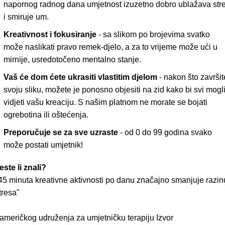
napornog radnog dana umjetnost izuzetno dobro ublažava str
i smiruje um.
Kreativnost i fokusiranje
- sa slikom po brojevima svatko
može naslikati pravo remek-djelo, a za to vrijeme može ući u
mirnije, usredotočeno mentalno stanje.
Vaš će dom ćete ukrasiti vlastitim djelom
- nakon što završit
svoju sliku, možete je ponosno objesiti na zid kako bi svi mogl
vidjeti vašu kreaciju. S našim platnom ne morate se bojati
ogrebotina ili oštećenja.
Preporučuje se za sve uzraste
- od 0 do 99 godina svako
može postati umjetnik!
este li znali?
45 minuta kreativne aktivnosti po danu značajno smanjuje razin
tresa"
 američkog udruženja za umjetničku terapiju
Izvor