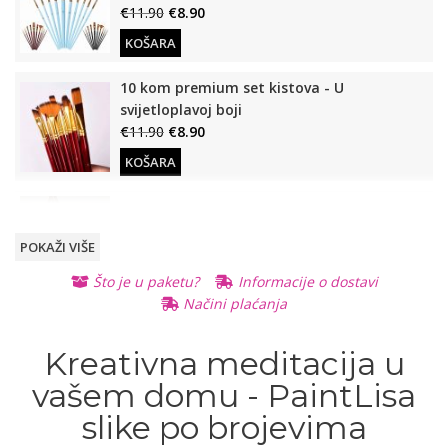
€
11.90
€
8.90
KOŠARA
10 kom premium set kistova - U
svijetloplavoj boji
€
11.90
€
8.90
KOŠARA
Drveni stalak (Za slike po brojevima)
€
12.90
€
9.90
POKAŽI VIŠE
KOŠARA
Što je u paketu?
Informacije o dostavi
Načini plaćanja
Osvijetljeno, stolno povećalo
€
11.90
€
8.90
READ
Kreativna meditacija u
MORE
READ MORE
vašem domu - PaintLisa
slike po brojevima
Otvarajuće, prijenosno