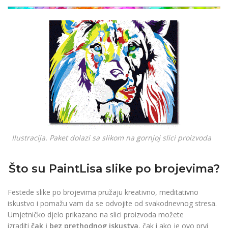
džepno povećalo
READ
€
6.90
€
4.90
MORE
READ MORE
Ilustracija. Paket dolazi sa slikom na gornjoj slici proizvoda
Što su PaintLisa slike po brojevima?
Festede slike po brojevima pružaju kreativno, meditativno
iskustvo i pomažu vam da se odvojite od svakodnevnog stresa.
Umjetničko djelo prikazano na slici proizvoda možete
izraditi
čak i bez prethodnog iskustva
, čak i ako je ovo prvi