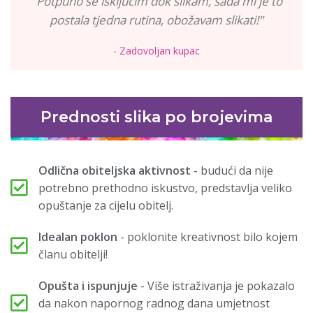
"Potpuno se isključim dok slikam, sada mi je to
postala tjedna rutina, obožavam slikati!"
- Zadovoljan kupac
Prednosti slika po brojevima
Odlična obiteljska aktivnost
- budući da nije
potrebno prethodno iskustvo, predstavlja veliko
opuštanje za cijelu obitelj.
Idealan poklon
- poklonite kreativnost bilo kojem
članu obitelji!
Opušta i ispunjuje
- Više istraživanja je pokazalo
da nakon napornog radnog dana umjetnost