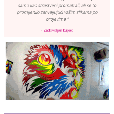
samo kao strastveni promatrač, ali se to
promijenilo zahvaljujući vašim slikama po
brojevima "
- Zadovoljan kupac