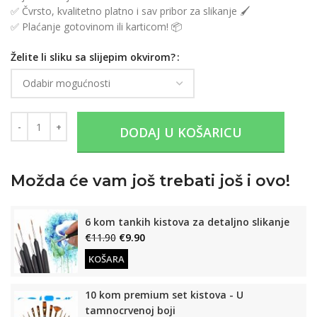
✅ Čvrsto, kvalitetno platno i sav pribor za slikanje 🖌️
✅ Plaćanje gotovinom ili karticom! 📦
Želite li sliku sa slijepim okvirom?
DODAJ U KOŠARICU
Možda će vam još trebati još i ovo!
6 kom tankih kistova za detaljno slikanje
€
11.90
€
9.90
KOŠARA
10 kom premium set kistova - U
tamnocrvenoj boji