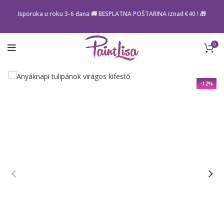
Isporuka u roku 3-6 dana 🚚 BESPLATNA POŠTARINA iznad
€40
! 🎁
0
-12%