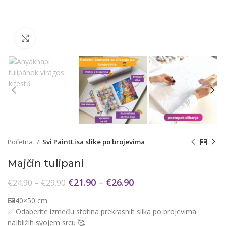
Click to enlarge
Početna
Svi PaintLisa slike po brojevima
Majčin tulipani
€
21.90
–
€
26.90
€
24.90
–
€
29.90
🖼️40×50 cm
✅ Odaberite između stotina prekrasnih slika po brojevima
najbližih svojem srcu 🥰