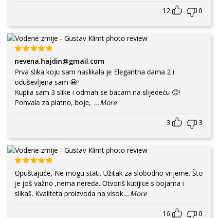
12
0
nevena.hajdin@gmail.com
Prva slika koju sam naslikala je Elegantna dama 2 i
oduševljena sam 😃!
Kupila sam 3 slike i odmah se bacam na slijedeću 😊!
Pohvala za platno, boje,
...More
3
3
Opuštajuće, Ne mogu stati. Užitak za slobodno vrijeme. Što
je još važno ,nema nereda. Otvoriš kutijice s bojama i
slikaš. Kvaliteta proizvoda na visok
...More
16
0