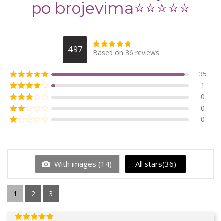
po brojevima⭐️⭐️⭐️⭐️⭐️
4.97
Based on 36 reviews
35
1
0
0
0
With images (
14
)
All stars(
36
)
1
2
3