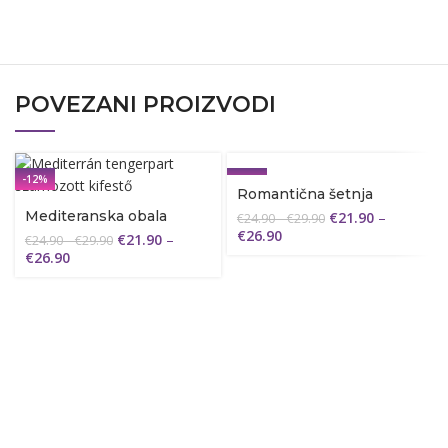
POVEZANI PROIZVODI
-12%
-12%
Romantična šetnja
Mediteranska obala
€
21.90
–
€
24.90
–
€
29.90
€
26.90
€
21.90
–
€
24.90
–
€
29.90
€
26.90