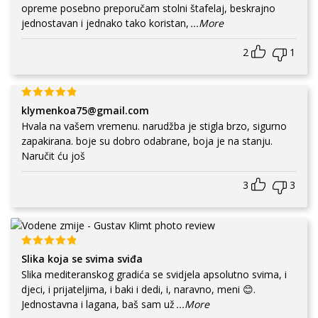
opreme posebno preporučam stolni štafelaj, beskrajno
jednostavan i jednako tako koristan,
...More
2
1
klymenkoa75@gmail.com
Hvala na vašem vremenu. narudžba je stigla brzo, sigurno
zapakirana. boje su dobro odabrane, boja je na stanju.
Naručit ću još
3
3
Slika koja se svima sviđa
Slika mediteranskog gradića se svidjela apsolutno svima, i
djeci, i prijateljima, i baki i dedi, i, naravno, meni 😊.
Jednostavna i lagana, baš sam už
...More