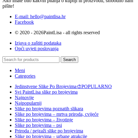
Ako imate bilo kakvih pitanja o kupnji ili proizvodu, slobodno nam
pišite!
E-mail: hello@paintlisa.hr
Facebook
© 2020 - 2026PaintLisa - all rights reserved
Izjava o zaštiti podataka
Opći uvjeti poslovanja
Search
Meni
Categories
Jedinstvene Slike Po Brojevima🎨
POPULARNO
Svi PaintLisa slike po brojevima
Najnovije
Najpopularnij
Slike po brojevima poznatih slikara
Slike po brojevima – mrtva priroda, cvijeće
Slike po brojevima – životinje
Slike po brojevima – psi
Priroda / pejzaži slike po brojevima
Slike po brojevima – urbane atrakcije