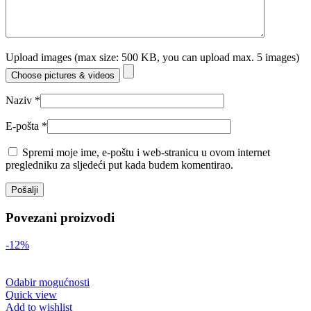
Upload images (max size: 500 KB, you can upload max. 5 images)
Choose pictures & videos
Naziv
*
E-pošta
*
Spremi moje ime, e-poštu i web-stranicu u ovom internet
pregledniku za sljedeći put kada budem komentirao.
Povezani proizvodi
-12%
Odabir mogućnosti
Quick view
Add to wishlist