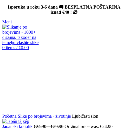
Isporuka u roku 3-6 dana 🚚 BESPLATNA POŠTARINA
iznad
€40
! 🎁
Meni
0
items
/
€
0.00
-12%
Click to enlarge
Početna
Slike po brojevima - životinje
Ljubičasti slon
Japanski krajolik
€
24.90
–
€
29.90
Original price was: €24.90 –