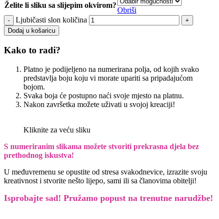
Želite li sliku sa slijepim okvirom?
Obriši
Ljubičasti slon količina
Dodaj u košaricu
Kako to radi?
Platno je podijeljeno na numerirana polja, od kojih svako
predstavlja boju koju vi morate upariti sa pripadajućom
bojom.
Svaka boja će postupno naći svoje mjesto na platnu.
Nakon završetka možete uživati u svojoj kreaciji!
Kliknite za veću sliku
S numeriranim slikama možete stvoriti prekrasna djela bez
prethodnog iskustva!
U međuvremenu se opustite od stresa svakodnevice, izrazite svoju
kreativnost i stvorite nešto lijepo, sami ili sa članovima obitelji!
Isprobajte sad! Pružamo
popust na trenutne narudžbe!