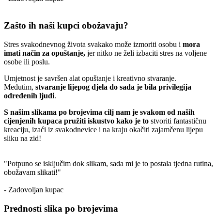
Zašto ih naši kupci obožavaju?
Stres svakodnevnog života svakako može izmoriti osobu i
mora
imati način za opuštanje,
jer nitko ne želi izbaciti stres na voljene
osobe ili poslu.
Umjetnost je savršen alat opuštanje i kreativno stvaranje.
Međutim,
stvaranje lijepog djela do sada je bila privilegija
određenih ljudi
.
S našim slikama po brojevima cilj nam je svakom od naših
cijenjenih kupaca pružiti iskustvo kako je to
stvoriti fantastičnu
kreaciju, izaći iz svakodnevice i na kraju okačiti zajamčenu lijepu
sliku na zid!
"Potpuno se isključim dok slikam, sada mi je to postala tjedna rutina,
obožavam slikati!"
- Zadovoljan kupac
Prednosti slika po brojevima