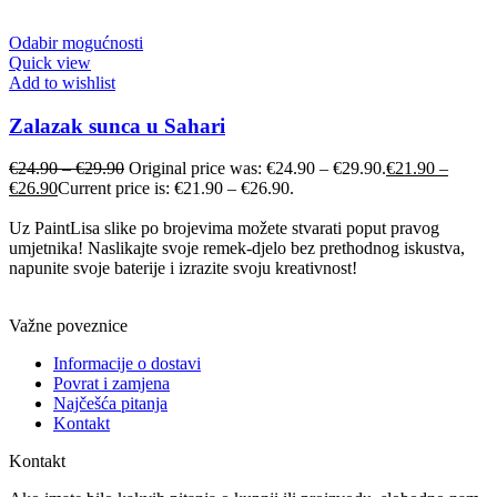
Odabir mogućnosti
Quick view
Add to wishlist
Zalazak sunca u Sahari
€
24.90
–
€
29.90
Original price was: €24.90 – €29.90.
€
21.90
–
€
26.90
Current price is: €21.90 – €26.90.
Uz PaintLisa slike po brojevima možete stvarati poput pravog
umjetnika! Naslikajte svoje remek-djelo bez prethodnog iskustva,
napunite svoje baterije i izrazite svoju kreativnost!
Važne poveznice
Informacije o dostavi
Povrat i zamjena
Najčešća pitanja
Kontakt
Kontakt