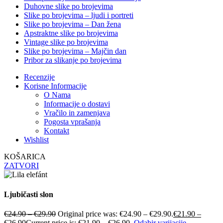
Duhovne slike po brojevima
Slike po brojevima – ljudi i portreti
Slike po brojevima – Dan žena
Apstraktne slike po brojevima
Vintage slike po brojevima
Slike po brojevima – Majčin dan
Pribor za slikanje po brojevima
Recenzije
Korisne Informacije
O Nama
Informacije o dostavi
Vračilo in zamenjava
Pogosta vprašanja
Kontakt
Wishlist
KOŠARICA
ZATVORI
Ljubičasti slon
€
24.90
–
€
29.90
Original price was: €24.90 – €29.90.
€
21.90
–
€
26.90
Current price is: €21.90 – €26.90.
Odabir varijacije