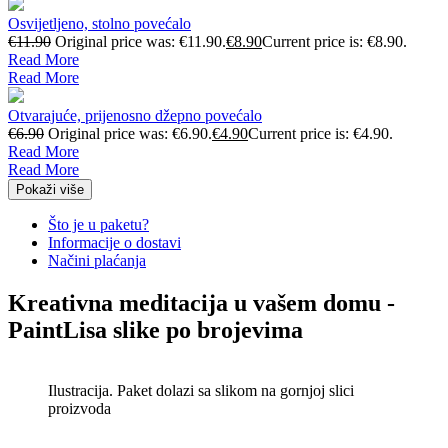
Osvijetljeno, stolno povećalo
€
11.90
Original price was: €11.90.
€
8.90
Current price is: €8.90.
Read More
Read More
Otvarajuće, prijenosno džepno povećalo
€
6.90
Original price was: €6.90.
€
4.90
Current price is: €4.90.
Read More
Read More
Pokaži više
Što je u paketu?
Informacije o dostavi
Načini plaćanja
Kreativna meditacija u vašem domu -
PaintLisa slike po brojevima
Ilustracija. Paket dolazi sa slikom na gornjoj slici
proizvoda