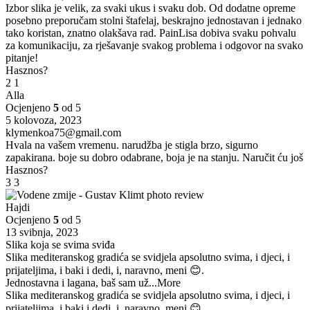
Izbor slika je velik, za svaki ukus i svaku dob. Od dodatne opreme
posebno preporučam stolni štafelaj, beskrajno jednostavan i jednako
tako koristan, znatno olakšava rad. PainLisa dobiva svaku pohvalu
za komunikaciju, za rješavanje svakog problema i odgovor na svako
pitanje!
Hasznos?
2
1
Alla
Ocjenjeno
5
od 5
5 kolovoza, 2023
klymenkoa75@gmail.com
Hvala na vašem vremenu. narudžba je stigla brzo, sigurno
zapakirana. boje su dobro odabrane, boja je na stanju. Naručit ću još
Hasznos?
3
3
Hajdi
Ocjenjeno
5
od 5
13 svibnja, 2023
Slika koja se svima sviđa
Slika mediteranskog gradića se svidjela apsolutno svima, i djeci, i
prijateljima, i baki i dedi, i, naravno, meni 😊.
Jednostavna i lagana, baš sam už
...More
Slika mediteranskog gradića se svidjela apsolutno svima, i djeci, i
prijateljima, i baki i dedi, i, naravno, meni 😊.