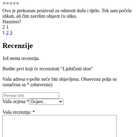
⭐⭐⭐⭐⭐
Ovo je prekrasan proizvod za odmorit dušu i tijelo. Tek sam počela
slikati, ali čim završim objavit ću sliku.
Hasznos?
2
1
1
2
3
Recenzije
Još nema recenzija.
Budite prvi koji će recenzirati “Ljubičasti slon”
Vaša adresa e-pošte neće biti objavljena.
Obavezna polja su
označena sa
* (obavezno)
Vaša ocjena
*
Vaša recenzija:
*