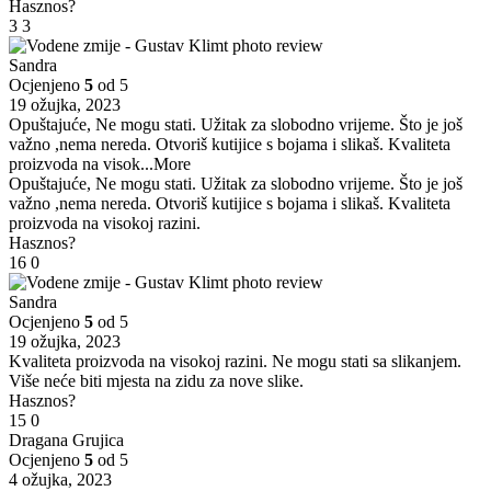
Hasznos?
3
3
Sandra
Ocjenjeno
5
od 5
19 ožujka, 2023
Opuštajuće, Ne mogu stati. Užitak za slobodno vrijeme. Što je još
važno ,nema nereda. Otvoriš kutijice s bojama i slikaš. Kvaliteta
proizvoda na visok
...More
Opuštajuće, Ne mogu stati. Užitak za slobodno vrijeme. Što je još
važno ,nema nereda. Otvoriš kutijice s bojama i slikaš. Kvaliteta
proizvoda na visokoj razini.
Hasznos?
16
0
Sandra
Ocjenjeno
5
od 5
19 ožujka, 2023
Kvaliteta proizvoda na visokoj razini. Ne mogu stati sa slikanjem.
Više neće biti mjesta na zidu za nove slike.
Hasznos?
15
0
Dragana Grujica
Ocjenjeno
5
od 5
4 ožujka, 2023