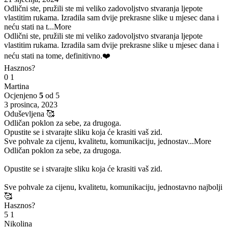
Odlični ste, pružili ste mi veliko zadovoljstvo stvaranja ljepote
vlastitim rukama. Izradila sam dvije prekrasne slike u mjesec dana i
neću stati na t
...More
Odlični ste, pružili ste mi veliko zadovoljstvo stvaranja ljepote
vlastitim rukama. Izradila sam dvije prekrasne slike u mjesec dana i
neću stati na tome, definitivno.❤️
Hasznos?
0
1
Martina
Ocjenjeno
5
od 5
3 prosinca, 2023
Oduševljena 🥰
Odličan poklon za sebe, za drugoga.
Opustite se i stvarajte sliku koja će krasiti vaš zid.
Sve pohvale za cijenu, kvalitetu, komunikaciju, jednostav
...More
Odličan poklon za sebe, za drugoga.
Opustite se i stvarajte sliku koja će krasiti vaš zid.
Sve pohvale za cijenu, kvalitetu, komunikaciju, jednostavno najbolji
🥰
Hasznos?
5
1
Nikolina