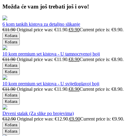
Možda će vam još trebati još i ovo!
6 kom tankih kistova za detaljno slikanje
€
11.90
Original price was: €11.90.
€
9.90
Current price is: €9.90.
Košara
Košara
10 kom premium set kistova - U tamnocrvenoj boji
€
11.90
Original price was: €11.90.
€
8.90
Current price is: €8.90.
Košara
Košara
10 kom premium set kistova - U svijetloplavoj boji
€
11.90
Original price was: €11.90.
€
8.90
Current price is: €8.90.
Košara
Košara
Drveni stalak (Za slike po brojevima)
€
12.90
Original price was: €12.90.
€
9.90
Current price is: €9.90.
Košara
Košara