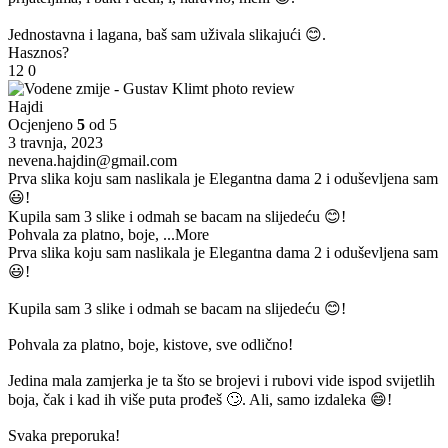
Jednostavna i lagana, baš sam uživala slikajući 😊.
Hasznos?
12
0
Hajdi
Ocjenjeno
5
od 5
3 travnja, 2023
nevena.hajdin@gmail.com
Prva slika koju sam naslikala je Elegantna dama 2 i oduševljena sam
😃!
Kupila sam 3 slike i odmah se bacam na slijedeću 😊!
Pohvala za platno, boje,
...More
Prva slika koju sam naslikala je Elegantna dama 2 i oduševljena sam
😃!
Kupila sam 3 slike i odmah se bacam na slijedeću 😊!
Pohvala za platno, boje, kistove, sve odlično!
Jedina mala zamjerka je ta što se brojevi i rubovi vide ispod svijetlih
boja, čak i kad ih više puta prođeš 🙄. Ali, samo izdaleka 😄!
Svaka preporuka!