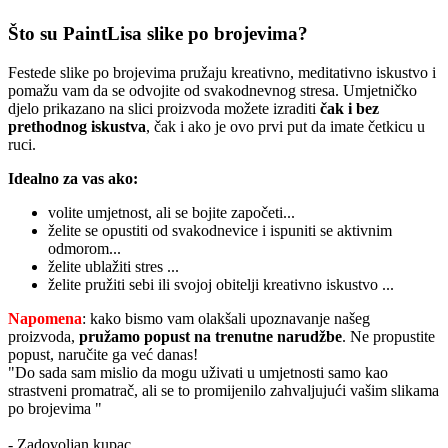
Što su PaintLisa slike po brojevima?
Festede slike po brojevima pružaju kreativno, meditativno iskustvo i
pomažu vam da se odvojite od svakodnevnog stresa. Umjetničko
djelo prikazano na slici proizvoda možete izraditi
čak i bez
prethodnog iskustva
, čak i ako je ovo prvi put da imate četkicu u
ruci.
Idealno za vas ako:
volite umjetnost, ali se bojite započeti...
želite se opustiti od svakodnevice i ispuniti se aktivnim
odmorom...
želite ublažiti stres ...
želite pružiti sebi ili svojoj obitelji kreativno iskustvo ...
Napomena
: kako bismo vam olakšali upoznavanje našeg
proizvoda,
pružamo popust
na trenutne narudžbe
. Ne propustite
popust, naručite ga već danas!
"Do sada sam mislio da mogu uživati u umjetnosti samo kao
strastveni promatrač, ali se to promijenilo zahvaljujući vašim slikama
po brojevima "
- Zadovoljan kupac