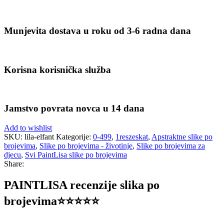
Munjevita dostava u roku od 3-6 radna dana
Korisna korisnička služba
Jamstvo povrata novca u 14 dana
Add to wishlist
SKU:
lila-elfant
Kategorije:
0-499
,
1reszeskat
,
Apstraktne slike po
brojevima
,
Slike po brojevima - životinje
,
Slike po brojevima za
djecu
,
Svi PaintLisa slike po brojevima
Share:
PAINTLISA recenzije slika po
brojevima⭐️⭐️⭐️⭐️⭐️