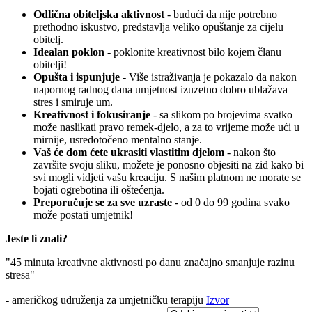
Odlična obiteljska aktivnost
- budući da nije potrebno
prethodno iskustvo, predstavlja veliko opuštanje za cijelu
obitelj.
Idealan poklon
- poklonite kreativnost bilo kojem članu
obitelji!
Opušta i ispunjuje
- Više istraživanja je pokazalo da nakon
napornog radnog dana umjetnost izuzetno dobro ublažava
stres i smiruje um.
Kreativnost i fokusiranje
- sa slikom po brojevima svatko
može naslikati pravo remek-djelo, a za to vrijeme može ući u
mirnije, usredotočeno mentalno stanje.
Vaš će dom ćete ukrasiti vlastitim djelom
- nakon što
završite svoju sliku, možete je ponosno objesiti na zid kako bi
svi mogli vidjeti vašu kreaciju. S našim platnom ne morate se
bojati ogrebotina ili oštećenja.
Preporučuje se za sve uzraste
- od 0 do 99 godina svako
može postati umjetnik!
Jeste li znali?
"45 minuta kreativne aktivnosti po danu značajno smanjuje razinu
stresa"
- američkog udruženja za umjetničku terapiju
Izvor