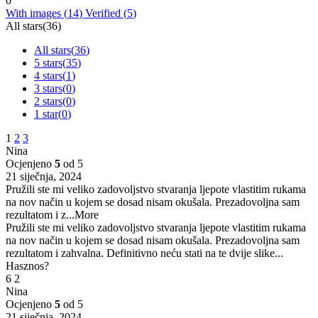
0
With images (
14
)
Verified (
5
)
All stars(
36
)
All stars(
36
)
5 stars(
35
)
4 stars(
1
)
3 stars(
0
)
2 stars(
0
)
1 star(
0
)
1
2
3
Nina
Ocjenjeno
5
od 5
21 siječnja, 2024
Pružili ste mi veliko zadovoljstvo stvaranja ljepote vlastitim rukama
na nov način u kojem se dosad nisam okušala. Prezadovoljna sam
rezultatom i z
...More
Pružili ste mi veliko zadovoljstvo stvaranja ljepote vlastitim rukama
na nov način u kojem se dosad nisam okušala. Prezadovoljna sam
rezultatom i zahvalna. Definitivno neću stati na te dvije slike...
Hasznos?
6
2
Nina
Ocjenjeno
5
od 5
21 siječnja, 2024