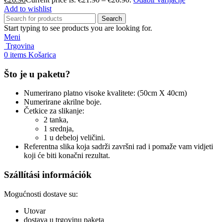
Add to wishlist
Search
Start typing to see products you are looking for.
Meni
Trgovina
0
items
Košarica
Što je u paketu?
Numerirano platno visoke kvalitete: (50cm X 40cm)
Numerirane akrilne boje.
Četkice za slikanje:
2 tanka,
1 srednja,
1 u debeloj veličini.
Referentna slika koja sadrži završni rad i pomaže vam vidjeti
koji će biti konačni rezultat.
Szállítási információk
Mogućnosti dostave su:
Utovar
dostava u trgovinu paketa