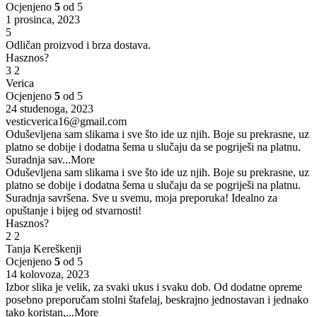
Ocjenjeno
5
od 5
1 prosinca, 2023
5
Odličan proizvod i brza dostava.
Hasznos?
3
2
Verica
Ocjenjeno
5
od 5
24 studenoga, 2023
vesticverica16@gmail.com
Oduševljena sam slikama i sve što ide uz njih. Boje su prekrasne, uz
platno se dobije i dodatna šema u slučaju da se pogriješi na platnu.
Suradnja sav
...More
Oduševljena sam slikama i sve što ide uz njih. Boje su prekrasne, uz
platno se dobije i dodatna šema u slučaju da se pogriješi na platnu.
Suradnja savršena. Sve u svemu, moja preporuka! Idealno za
opuštanje i bijeg od stvarnosti!
Hasznos?
2
2
Tanja Kereškenji
Ocjenjeno
5
od 5
14 kolovoza, 2023
Izbor slika je velik, za svaki ukus i svaku dob. Od dodatne opreme
posebno preporučam stolni štafelaj, beskrajno jednostavan i jednako
tako koristan,
...More