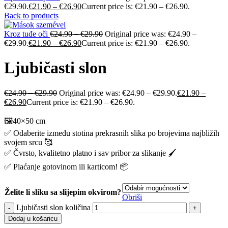
€29.90.
€
21.90
–
€
26.90
Current price is: €21.90 – €26.90.
Back to products
Kroz tuđe oči
€
24.90
–
€
29.90
Original price was: €24.90 –
€29.90.
€
21.90
–
€
26.90
Current price is: €21.90 – €26.90.
Ljubičasti slon
€
24.90
–
€
29.90
Original price was: €24.90 – €29.90.
€
21.90
–
€
26.90
Current price is: €21.90 – €26.90.
🖼️40×50 cm
✅ Odaberite između stotina prekrasnih slika po brojevima najbližih
svojem srcu 🥰
✅ Čvrsto, kvalitetno platno i sav pribor za slikanje 🖌️
✅ Plaćanje gotovinom ili karticom! 📦
Želite li sliku sa slijepim okvirom?
Obriši
Ljubičasti slon količina
Dodaj u košaricu