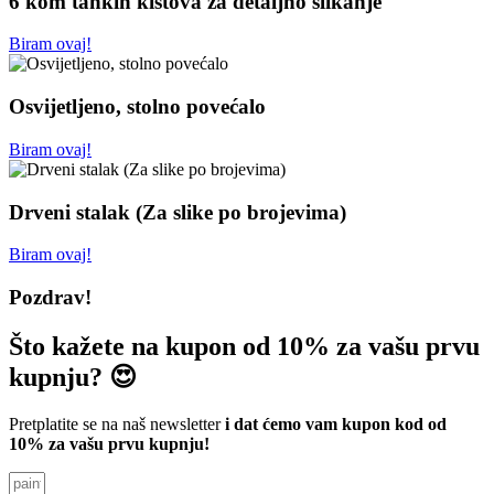
6 kom tankih kistova za detaljno slikanje
Biram ovaj!
Osvijetljeno, stolno povećalo
Biram ovaj!
Drveni stalak (Za slike po brojevima)
Biram ovaj!
Pozdrav!
Što kažete na kupon od 10% za vašu prvu
kupnju? 😍
Pretplatite se na naš newsletter
i dat ćemo vam kupon kod od
10% za vašu prvu kupnju!