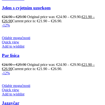
Jelen s cvjetnim uzorkom
€
24.90
–
€
29.90
Original price was: €24.90 – €29.90.
€
21.90
–
€
26.90
Current price is: €21.90 – €26.90.
-12%
Odabir mogućnosti
Quick view
Add to wishlist
Par lisica
€
24.90
–
€
29.90
Original price was: €24.90 – €29.90.
€
21.90
–
€
26.90
Current price is: €21.90 – €26.90.
-12%
Odabir mogućnosti
Quick view
Add to wishlist
Jazavčar