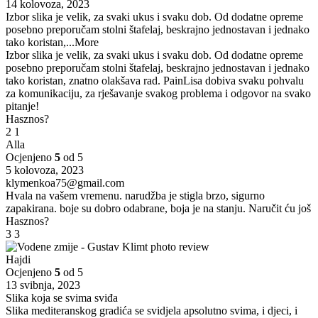
14 kolovoza, 2023
Izbor slika je velik, za svaki ukus i svaku dob. Od dodatne opreme
posebno preporučam stolni štafelaj, beskrajno jednostavan i jednako
tako koristan,
...More
Izbor slika je velik, za svaki ukus i svaku dob. Od dodatne opreme
posebno preporučam stolni štafelaj, beskrajno jednostavan i jednako
tako koristan, znatno olakšava rad. PainLisa dobiva svaku pohvalu
za komunikaciju, za rješavanje svakog problema i odgovor na svako
pitanje!
Hasznos?
2
1
Alla
Ocjenjeno
5
od 5
5 kolovoza, 2023
klymenkoa75@gmail.com
Hvala na vašem vremenu. narudžba je stigla brzo, sigurno
zapakirana. boje su dobro odabrane, boja je na stanju. Naručit ću još
Hasznos?
3
3
Hajdi
Ocjenjeno
5
od 5
13 svibnja, 2023
Slika koja se svima sviđa
Slika mediteranskog gradića se svidjela apsolutno svima, i djeci, i