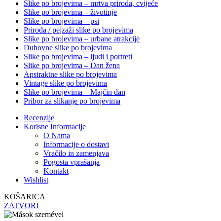
Slike po brojevima – mrtva priroda, cvijeće
Slike po brojevima – životinje
Slike po brojevima – psi
Priroda / pejzaži slike po brojevima
Slike po brojevima – urbane atrakcije
Duhovne slike po brojevima
Slike po brojevima – ljudi i portreti
Slike po brojevima – Dan žena
Apstraktne slike po brojevima
Vintage slike po brojevima
Slike po brojevima – Majčin dan
Pribor za slikanje po brojevima
Recenzije
Korisne Informacije
O Nama
Informacije o dostavi
Vračilo in zamenjava
Pogosta vprašanja
Kontakt
Wishlist
KOŠARICA
ZATVORI