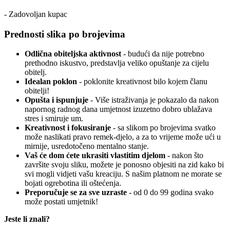
- Zadovoljan kupac
Prednosti slika po brojevima
Odlična obiteljska aktivnost
- budući da nije potrebno
prethodno iskustvo, predstavlja veliko opuštanje za cijelu
obitelj.
Idealan poklon
- poklonite kreativnost bilo kojem članu
obitelji!
Opušta i ispunjuje
- Više istraživanja je pokazalo da nakon
napornog radnog dana umjetnost izuzetno dobro ublažava
stres i smiruje um.
Kreativnost i fokusiranje
- sa slikom po brojevima svatko
može naslikati pravo remek-djelo, a za to vrijeme može ući u
mirnije, usredotočeno mentalno stanje.
Vaš će dom ćete ukrasiti vlastitim djelom
- nakon što
završite svoju sliku, možete je ponosno objesiti na zid kako bi
svi mogli vidjeti vašu kreaciju. S našim platnom ne morate se
bojati ogrebotina ili oštećenja.
Preporučuje se za sve uzraste
- od 0 do 99 godina svako
može postati umjetnik!
Jeste li znali?