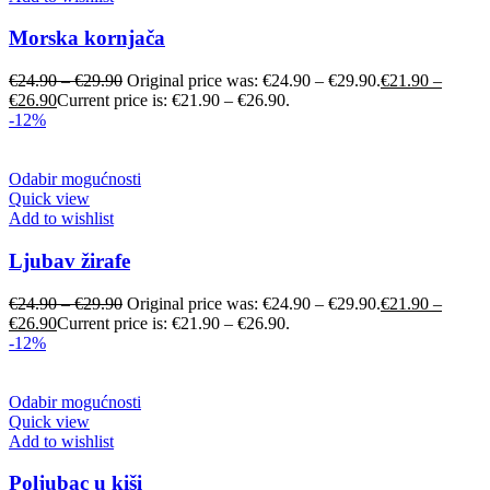
Morska kornjača
€
24.90
–
€
29.90
Original price was: €24.90 – €29.90.
€
21.90
–
€
26.90
Current price is: €21.90 – €26.90.
-12%
Odabir mogućnosti
Quick view
Add to wishlist
Ljubav žirafe
€
24.90
–
€
29.90
Original price was: €24.90 – €29.90.
€
21.90
–
€
26.90
Current price is: €21.90 – €26.90.
-12%
Odabir mogućnosti
Quick view
Add to wishlist
Poljubac u kiši