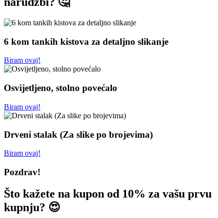
narudžbi? 🤔
6 kom tankih kistova za detaljno slikanje
Biram ovaj!
Osvijetljeno, stolno povećalo
Biram ovaj!
Drveni stalak (Za slike po brojevima)
Biram ovaj!
Pozdrav!
Što kažete na kupon od 10% za vašu prvu
kupnju? 😍