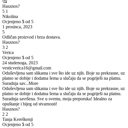
🥰
Hasznos?
5
1
Nikolina
Ocjenjeno
5
od 5
1 prosinca, 2023
5
Odličan proizvod i brza dostava.
Hasznos?
3
2
Verica
Ocjenjeno
5
od 5
24 studenoga, 2023
vesticverica16@gmail.com
Oduševljena sam slikama i sve što ide uz njih. Boje su prekrasne, uz
platno se dobije i dodatna šema u slučaju da se pogriješi na platnu.
Suradnja sav
...More
Oduševljena sam slikama i sve što ide uz njih. Boje su prekrasne, uz
platno se dobije i dodatna šema u slučaju da se pogriješi na platnu.
Suradnja savršena. Sve u svemu, moja preporuka! Idealno za
opuštanje i bijeg od stvarnosti!
Hasznos?
2
2
Tanja Kereškenji
Ocjenjeno
5
od 5