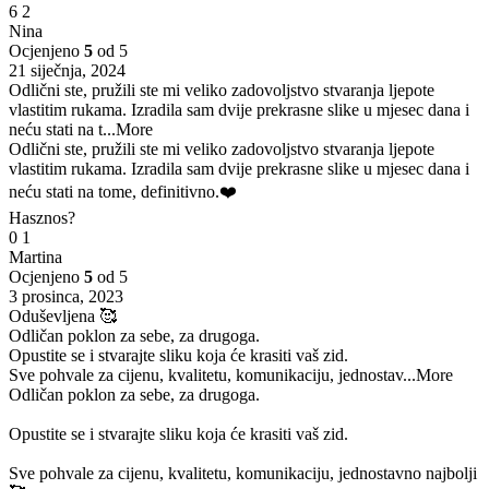
6
2
Nina
Ocjenjeno
5
od 5
21 siječnja, 2024
Odlični ste, pružili ste mi veliko zadovoljstvo stvaranja ljepote
vlastitim rukama. Izradila sam dvije prekrasne slike u mjesec dana i
neću stati na t
...More
Odlični ste, pružili ste mi veliko zadovoljstvo stvaranja ljepote
vlastitim rukama. Izradila sam dvije prekrasne slike u mjesec dana i
neću stati na tome, definitivno.❤️
Hasznos?
0
1
Martina
Ocjenjeno
5
od 5
3 prosinca, 2023
Oduševljena 🥰
Odličan poklon za sebe, za drugoga.
Opustite se i stvarajte sliku koja će krasiti vaš zid.
Sve pohvale za cijenu, kvalitetu, komunikaciju, jednostav
...More
Odličan poklon za sebe, za drugoga.
Opustite se i stvarajte sliku koja će krasiti vaš zid.
Sve pohvale za cijenu, kvalitetu, komunikaciju, jednostavno najbolji