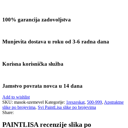
100% garancija zadovoljstva
Munjevita dostava u roku od 3-6 radna dana
Korisna korisnička služba
Jamstvo povrata novca u 14 dana
Add to wishlist
SKU:
masok-szemevel
Kategorije:
1reszeskat
,
500-999
,
Apstraktne
slike po brojevima
,
Svi PaintLisa slike po brojevima
Share:
PAINTLISA recenzije slika po