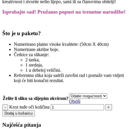
kreativnost i stvorite nešto lijepo, sami ili sa članovima obitelji!
Isprobajte sad! Pružamo
popust na trenutne narudžbe!
Što je u paketu?
Numerirano platno visoke kvalitete: (50cm X 40cm)
Numerirane akrilne boje.
Četkice za slikanje:
2 tanka,
1 srednja,
1 u debeloj veličini.
Referentna slika koja sadrži završni rad i pomaže vam vidjeti
koji će biti konačni rezultat.
Želite li sliku sa slijepim okvirom?
Obriši
Kroz tuđe oči količina
Dodaj u košaricu
Najčešća pitanja