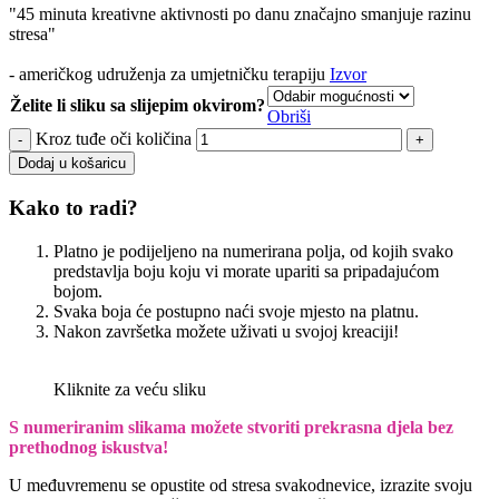
"45 minuta kreativne aktivnosti po danu značajno smanjuje razinu
stresa"
- američkog udruženja za umjetničku terapiju
Izvor
Želite li sliku sa slijepim okvirom?
Obriši
Kroz tuđe oči količina
Dodaj u košaricu
Kako to radi?
Platno je podijeljeno na numerirana polja, od kojih svako
predstavlja boju koju vi morate upariti sa pripadajućom
bojom.
Svaka boja će postupno naći svoje mjesto na platnu.
Nakon završetka možete uživati u svojoj kreaciji!
Kliknite za veću sliku
S numeriranim slikama možete stvoriti prekrasna djela bez
prethodnog iskustva!
U međuvremenu se opustite od stresa svakodnevice, izrazite svoju