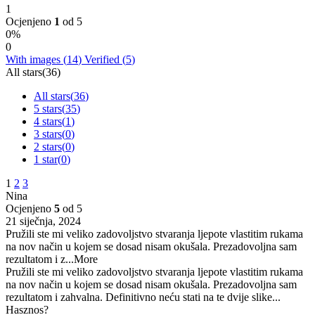
1
Ocjenjeno
1
od 5
0%
0
With images (
14
)
Verified (
5
)
All stars(
36
)
All stars(
36
)
5 stars(
35
)
4 stars(
1
)
3 stars(
0
)
2 stars(
0
)
1 star(
0
)
1
2
3
Nina
Ocjenjeno
5
od 5
21 siječnja, 2024
Pružili ste mi veliko zadovoljstvo stvaranja ljepote vlastitim rukama
na nov način u kojem se dosad nisam okušala. Prezadovoljna sam
rezultatom i z
...More
Pružili ste mi veliko zadovoljstvo stvaranja ljepote vlastitim rukama
na nov način u kojem se dosad nisam okušala. Prezadovoljna sam
rezultatom i zahvalna. Definitivno neću stati na te dvije slike...
Hasznos?