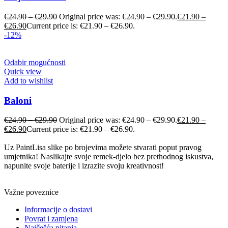
€
24.90
–
€
29.90
Original price was: €24.90 – €29.90.
€
21.90
–
€
26.90
Current price is: €21.90 – €26.90.
-12%
Odabir mogućnosti
Quick view
Add to wishlist
Baloni
€
24.90
–
€
29.90
Original price was: €24.90 – €29.90.
€
21.90
–
€
26.90
Current price is: €21.90 – €26.90.
Uz PaintLisa slike po brojevima možete stvarati poput pravog
umjetnika! Naslikajte svoje remek-djelo bez prethodnog iskustva,
napunite svoje baterije i izrazite svoju kreativnost!
Važne poveznice
Informacije o dostavi
Povrat i zamjena
Najčešća pitanja