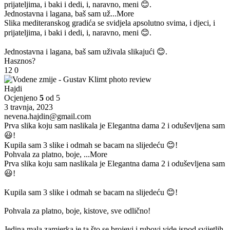
prijateljima, i baki i dedi, i, naravno, meni 😊.
Jednostavna i lagana, baš sam už
...More
Slika mediteranskog gradića se svidjela apsolutno svima, i djeci, i
prijateljima, i baki i dedi, i, naravno, meni 😊.
Jednostavna i lagana, baš sam uživala slikajući 😊.
Hasznos?
12
0
Hajdi
Ocjenjeno
5
od 5
3 travnja, 2023
nevena.hajdin@gmail.com
Prva slika koju sam naslikala je Elegantna dama 2 i oduševljena sam
😃!
Kupila sam 3 slike i odmah se bacam na slijedeću 😊!
Pohvala za platno, boje,
...More
Prva slika koju sam naslikala je Elegantna dama 2 i oduševljena sam
😃!
Kupila sam 3 slike i odmah se bacam na slijedeću 😊!
Pohvala za platno, boje, kistove, sve odlično!
Jedina mala zamjerka je ta što se brojevi i rubovi vide ispod svijetlih