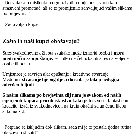
"Do sada sam mislio da mogu uživati u umjetnosti samo kao
strastveni promatrač, ali se to promijenilo zahvaljujući vašim slikama
po brojevima "
- Zadovoljan kupac
Zašto ih naši kupci obožavaju?
Stres svakodnevnog života svakako može izmoriti osobu i
mora
imati način za opuštanje,
jer nitko ne želi izbaciti stres na voljene
osobe ili poslu.
Umjetnost je savršen alat opuštanje i kreativno stvaranje.
Međutim,
stvaranje lijepog djela do sada je bila privilegija
određenih ljudi
.
S našim slikama po brojevima cilj nam je svakom od naših
cijenjenih kupaca pružiti iskustvo kako je to
stvoriti fantastičnu
kreaciju, izaći iz svakodnevice i na kraju okačiti zajamčenu lijepu
sliku na zid!
"Potpuno se isključim dok slikam, sada mi je to postala tjedna rutina,
obožavam slikati!"