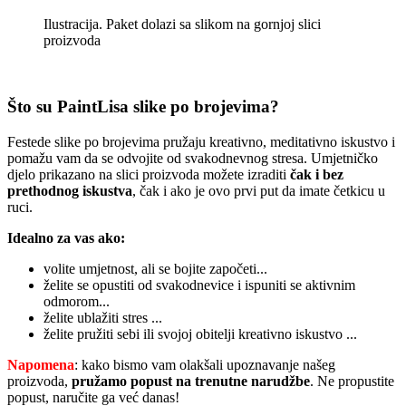
Ilustracija. Paket dolazi sa slikom na gornjoj slici
proizvoda
Što su PaintLisa slike po brojevima?
Festede slike po brojevima pružaju kreativno, meditativno iskustvo i
pomažu vam da se odvojite od svakodnevnog stresa. Umjetničko
djelo prikazano na slici proizvoda možete izraditi
čak i bez
prethodnog iskustva
, čak i ako je ovo prvi put da imate četkicu u
ruci.
Idealno za vas ako:
volite umjetnost, ali se bojite započeti...
želite se opustiti od svakodnevice i ispuniti se aktivnim
odmorom...
želite ublažiti stres ...
želite pružiti sebi ili svojoj obitelji kreativno iskustvo ...
Napomena
: kako bismo vam olakšali upoznavanje našeg
proizvoda,
pružamo popust
na trenutne narudžbe
. Ne propustite
popust, naručite ga već danas!