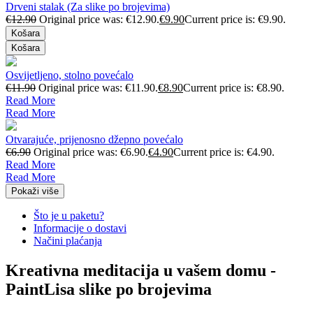
Drveni stalak (Za slike po brojevima)
€
12.90
Original price was: €12.90.
€
9.90
Current price is: €9.90.
Košara
Košara
Osvijetljeno, stolno povećalo
€
11.90
Original price was: €11.90.
€
8.90
Current price is: €8.90.
Read More
Read More
Otvarajuće, prijenosno džepno povećalo
€
6.90
Original price was: €6.90.
€
4.90
Current price is: €4.90.
Read More
Read More
Pokaži više
Što je u paketu?
Informacije o dostavi
Načini plaćanja
Kreativna meditacija u vašem domu -
PaintLisa slike po brojevima