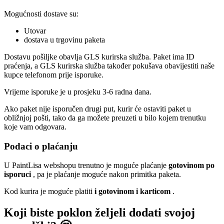
Mogućnosti dostave su:
Utovar
dostava u trgovinu paketa
Dostavu pošiljke obavlja GLS kurirska služba. Paket ima ID
praćenja, a GLS kurirska služba također pokušava obavijestiti naše
kupce telefonom prije isporuke.
Vrijeme isporuke je u prosjeku 3-6 radna dana.
Ako paket nije isporučen drugi put, kurir će ostaviti paket u
obližnjoj pošti, tako da ga možete preuzeti u bilo kojem trenutku
koje vam odgovara.
Podaci o plaćanju
U PaintLisa webshopu trenutno je moguće plaćanje
gotovinom po
isporuci
, pa je plaćanje moguće nakon primitka paketa.
Kod kurira je moguće platiti
i gotovinom i karticom
.
Koji biste poklon željeli dodati svojoj