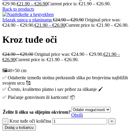
€29.90.
€
21.90
–
€
26.90
Current price is: €21.90 – €26.90.
Back to products
Izlazak sunca u planinama
€
24.90
–
€
29.90
Original price was:
€24.90 – €29.90.
€
21.90
–
€
26.90
Current price is: €21.90 – €26.90.
Kroz tuđe oči
€
24.90
–
€
29.90
Original price was: €24.90 – €29.90.
€
21.90
–
€
26.90
Current price is: €21.90 – €26.90.
🖼️40×50 cm
✅ Odaberite između stotina prekrasnih slika po brojevima najbližih
svojem srcu 🥰
✅ Čvrsto, kvalitetno platno i sav pribor za slikanje 🖌️
✅ Plaćanje gotovinom ili karticom! 📦
Želite li sliku sa slijepim okvirom?
Obriši
Kroz tuđe oči količina
Dodaj u košaricu