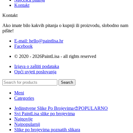
Kontakt
Kontakt
Ako imate bilo kakvih pitanja o kupnji ili proizvodu, slobodno nam
pišite!
E-mail: hello@paintlisa.hr
Facebook
© 2020 - 2026PaintLisa - all rights reserved
Izjava o zaštiti podataka
Opći uvjeti poslovanja
Search
Meni
Categories
Jedinstvene Slike Po Brojevima🎨
POPULARNO
Svi PaintLisa slike po brojevima
Najnovije
Najpopularnij
Slike po brojevima poznatih slikara