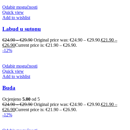
Odabir mogućnosti
Quick view
Add to wishlist
Labud u sutonu
€
24.90
–
€
29.90
Original price was: €24.90 – €29.90.
€
21.90
–
€
26.90
Current price is: €21.90 – €26.90.
-12%
Odabir mogućnosti
Quick view
Add to wishlist
Buda
Ocjenjeno
5.00
od 5
€
24.90
–
€
29.90
Original price was: €24.90 – €29.90.
€
21.90
–
€
26.90
Current price is: €21.90 – €26.90.
-12%