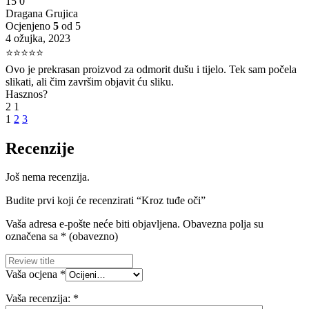
15
0
Dragana Grujica
Ocjenjeno
5
od 5
4 ožujka, 2023
⭐⭐⭐⭐⭐
Ovo je prekrasan proizvod za odmorit dušu i tijelo. Tek sam počela
slikati, ali čim završim objavit ću sliku.
Hasznos?
2
1
1
2
3
Recenzije
Još nema recenzija.
Budite prvi koji će recenzirati “Kroz tuđe oči”
Vaša adresa e-pošte neće biti objavljena.
Obavezna polja su
označena sa
* (obavezno)
Vaša ocjena
*
Vaša recenzija:
*