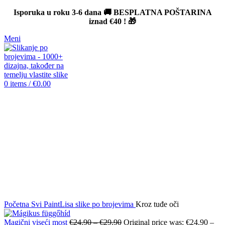
Isporuka u roku 3-6 dana 🚚 BESPLATNA POŠTARINA
iznad
€40
! 🎁
Meni
0
items
/
€
0.00
-12%
Click to enlarge
Početna
Svi PaintLisa slike po brojevima
Kroz tuđe oči
Magični viseći most
€
24.90
–
€
29.90
Original price was: €24.90 –