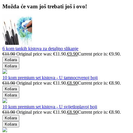
Možda će vam još trebati još i ovo!
6 kom tankih kistova za detaljno slikanje
€
11.90
Original price was: €11.90.
€
9.90
Current price is: €9.90.
Košara
Košara
10 kom premium set kistova - U tamnocrvenoj boji
€
11.90
Original price was: €11.90.
€
8.90
Current price is: €8.90.
Košara
Košara
10 kom premium set kistova - U svijetloplavoj boji
€
11.90
Original price was: €11.90.
€
8.90
Current price is: €8.90.
Košara
Košara