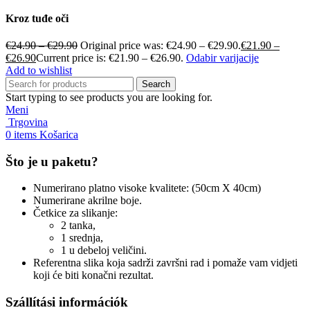
Kroz tuđe oči
€
24.90
–
€
29.90
Original price was: €24.90 – €29.90.
€
21.90
–
€
26.90
Current price is: €21.90 – €26.90.
Odabir varijacije
Add to wishlist
Search
Start typing to see products you are looking for.
Meni
Trgovina
0
items
Košarica
Što je u paketu?
Numerirano platno visoke kvalitete: (50cm X 40cm)
Numerirane akrilne boje.
Četkice za slikanje:
2 tanka,
1 srednja,
1 u debeloj veličini.
Referentna slika koja sadrži završni rad i pomaže vam vidjeti
koji će biti konačni rezultat.
Szállítási információk