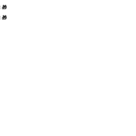
! 🎁
! 🎁