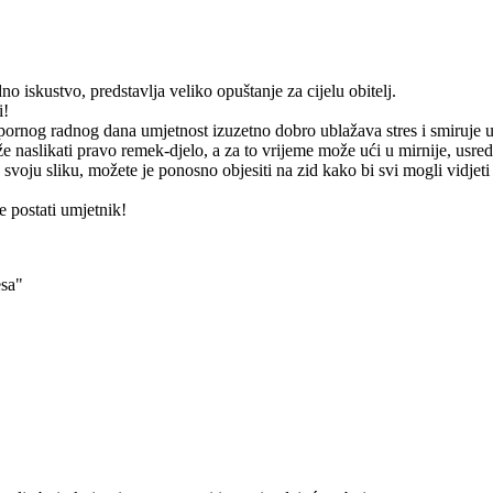
o iskustvo, predstavlja veliko opuštanje za cijelu obitelj.
i!
apornog radnog dana umjetnost izuzetno dobro ublažava stres i smiruje 
 naslikati pravo remek-djelo, a za to vrijeme može ući u mirnije, usre
 svoju sliku, možete je ponosno objesiti na zid kako bi svi mogli vidjeti
 postati umjetnik!
esa"