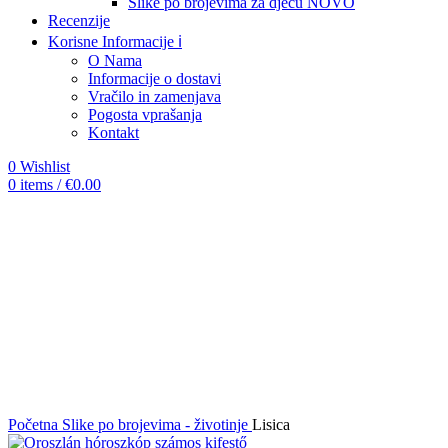
Slike po brojevima za djecu
NOVO
Recenzije
Korisne Informacije ℹ️
O Nama
Informacije o dostavi
Vračilo in zamenjava
Pogosta vprašanja
Kontakt
0
Wishlist
0
items
/
€
0.00
-12%
Click to enlarge
Početna
Slike po brojevima - životinje
Lisica