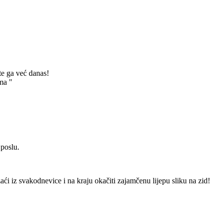
te ga već danas!
ma "
 poslu.
izaći iz svakodnevice i na kraju okačiti zajamčenu lijepu sliku na zid!