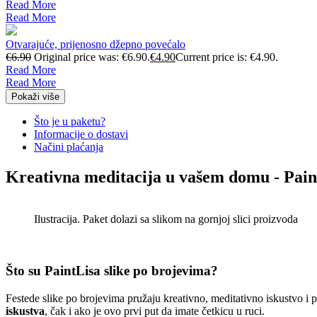
Read More
Read More
Otvarajuće, prijenosno džepno povećalo
€
6.90
Original price was: €6.90.
€
4.90
Current price is: €4.90.
Read More
Read More
Pokaži više
Što je u paketu?
Informacije o dostavi
Načini plaćanja
Kreativna meditacija u vašem domu - Pain
Ilustracija. Paket dolazi sa slikom na gornjoj slici proizvoda
Što su PaintLisa slike po brojevima?
Festede slike po brojevima pružaju kreativno, meditativno iskustvo i
iskustva
, čak i ako je ovo prvi put da imate četkicu u ruci.