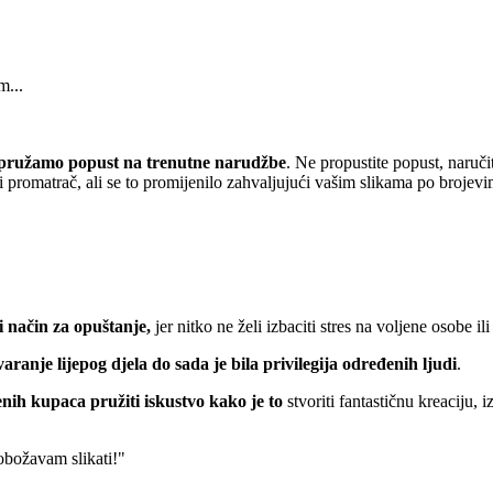
m...
pružamo popust
na trenutne narudžbe
. Ne propustite popust, naruči
 promatrač, ali se to promijenilo zahvaljujući vašim slikama po brojevi
 način za opuštanje,
jer nitko ne želi izbaciti stres na voljene osobe ili
varanje lijepog djela do sada je bila privilegija određenih ljudi
.
nih kupaca pružiti iskustvo kako je to
stvoriti fantastičnu kreaciju, 
 obožavam slikati!"