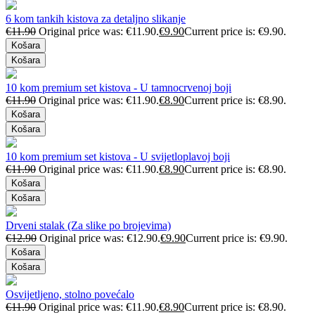
6 kom tankih kistova za detaljno slikanje
€
11.90
Original price was: €11.90.
€
9.90
Current price is: €9.90.
Košara
Košara
10 kom premium set kistova - U tamnocrvenoj boji
€
11.90
Original price was: €11.90.
€
8.90
Current price is: €8.90.
Košara
Košara
10 kom premium set kistova - U svijetloplavoj boji
€
11.90
Original price was: €11.90.
€
8.90
Current price is: €8.90.
Košara
Košara
Drveni stalak (Za slike po brojevima)
€
12.90
Original price was: €12.90.
€
9.90
Current price is: €9.90.
Košara
Košara
Osvijetljeno, stolno povećalo
€
11.90
Original price was: €11.90.
€
8.90
Current price is: €8.90.