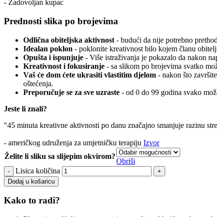
- Zadovoljan kupac
Prednosti slika po brojevima
Odlična obiteljska aktivnost
- budući da nije potrebno prethodn
Idealan poklon
- poklonite kreativnost bilo kojem članu obitelj
Opušta i ispunjuje
- Više istraživanja je pokazalo da nakon n
Kreativnost i fokusiranje
- sa slikom po brojevima svatko može
Vaš će dom ćete ukrasiti vlastitim djelom
- nakon što završite
oštećenja.
Preporučuje se za sve uzraste
- od 0 do 99 godina svako može
Jeste li znali?
"45 minuta kreativne aktivnosti po danu značajno smanjuje razinu str
- američkog udruženja za umjetničku terapiju
Izvor
Želite li sliku sa slijepim okvirom?
Obriši
Lisica količina
Dodaj u košaricu
Kako to radi?