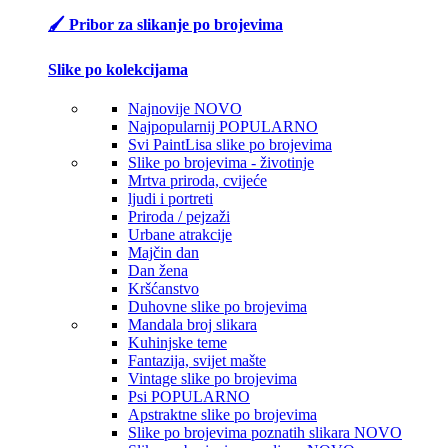
🖌️ Pribor za slikanje po brojevima
Slike po kolekcijama
Najnovije
NOVO
Najpopularnij
POPULARNO
Svi PaintLisa slike po brojevima
Slike po brojevima - životinje
Mrtva priroda, cvijeće
ljudi i portreti
Priroda / pejzaži
Urbane atrakcije
Majčin dan
Dan žena
Kršćanstvo
Duhovne slike po brojevima
Mandala broj slikara
Kuhinjske teme
Fantazija, svijet mašte
Vintage slike po brojevima
Psi
POPULARNO
Apstraktne slike po brojevima
Slike po brojevima poznatih slikara
NOVO