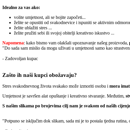
Idealno za vas ako:
volite umjetnost, ali se bojite započeti...
želite se opustiti od svakodnevice i ispuniti se aktivnim odmoro
želite ublažiti stres ...
želite pružiti sebi ili svojoj obitelji kreativno iskustvo ...
Napomena
: kako bismo vam olakšali upoznavanje našeg proizvoda,
"Do sada sam mislio da mogu uživati u umjetnosti samo kao strastveni
- Zadovoljan kupac
Zašto ih naši kupci obožavaju?
Stres svakodnevnog života svakako može izmoriti osobu i
mora imati
Umjetnost je savršen alat opuštanje i kreativno stvaranje. Međutim,
st
S našim slikama po brojevima cilj nam je svakom od naših cijenje
"Potpuno se isključim dok slikam, sada mi je to postala tjedna rutina,