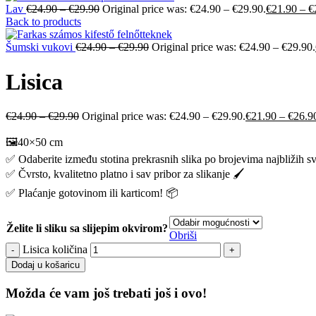
Lav
€
24.90
–
€
29.90
Original price was: €24.90 – €29.90.
€
21.90
–
€
Back to products
Šumski vukovi
€
24.90
–
€
29.90
Original price was: €24.90 – €29.90.
Lisica
€
24.90
–
€
29.90
Original price was: €24.90 – €29.90.
€
21.90
–
€
26.9
🖼️40×50 cm
✅ Odaberite između stotina prekrasnih slika po brojevima najbližih s
✅ Čvrsto, kvalitetno platno i sav pribor za slikanje 🖌️
✅ Plaćanje gotovinom ili karticom! 📦
Želite li sliku sa slijepim okvirom?
Obriši
Lisica količina
Dodaj u košaricu
Možda će vam još trebati još i ovo!