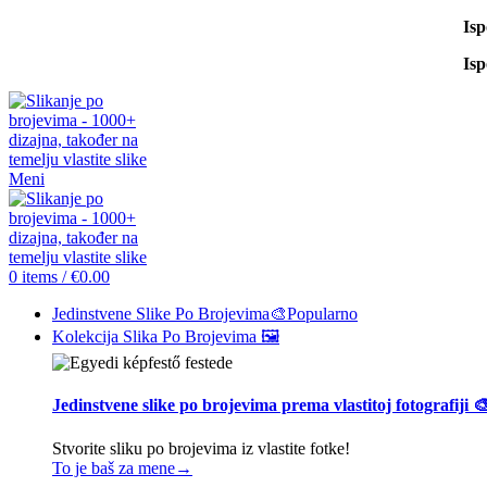
Is
Is
Meni
0
items
/
€
0.00
Jedinstvene Slike Po Brojevima🎨
Popularno
Kolekcija Slika Po Brojevima 🖼️
Jedinstvene slike po brojevima prema vlastitoj fotografiji 
Stvorite sliku po brojevima iz vlastite fotke!
To je baš za mene→