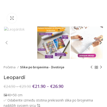
Click to enlarge
Početna
Slike po brojevima - životinje
Leopardi
€
21.90
–
€
26.90
€
24.90
–
€
29.90
🖼️40×50 cm
✅ Odaberite između stotina prekrasnih slika po brojevima
najbližih svojem srcu 🥰