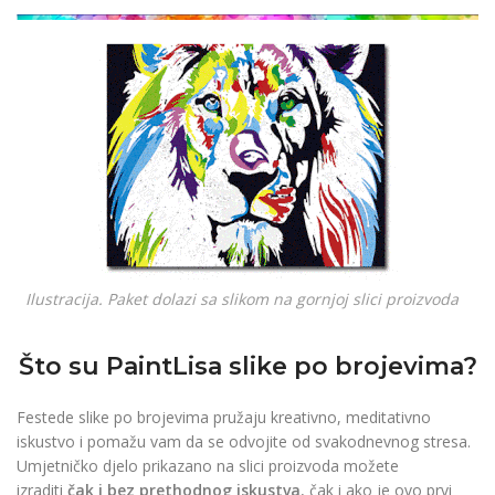
džepno povećalo
READ
€
6.90
€
4.90
MORE
READ MORE
Ilustracija. Paket dolazi sa slikom na gornjoj slici proizvoda
Što su PaintLisa slike po brojevima?
Festede slike po brojevima pružaju kreativno, meditativno
iskustvo i pomažu vam da se odvojite od svakodnevnog stresa.
Umjetničko djelo prikazano na slici proizvoda možete
izraditi
čak i bez prethodnog iskustva
, čak i ako je ovo prvi