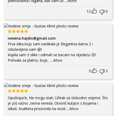
Jednostavna i lagana, baš sam už
...More
12
0
nevena.hajdin@gmail.com
Prva slika koju sam naslikala je Elegantna dama 2 i
oduševljena sam 😃!
Kupila sam 3 slike i odmah se bacam na slijedeću 😊!
Pohvala za platno, boje,
...More
3
3
Opuštajuće, Ne mogu stati. Užitak za slobodno vrijeme. Što
je još važno ,nema nereda. Otvoriš kutijice s bojama i
slikaš. Kvaliteta proizvoda na visok
...More