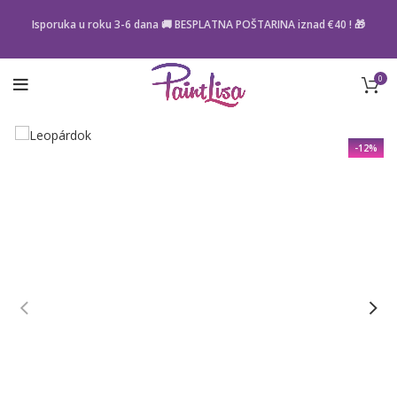
Isporuka u roku 3-6 dana 🚚 BESPLATNA POŠTARINA iznad
€40
! 🎁
0
-12%