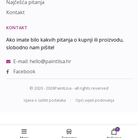
Najčešća pitanja
Kontakt
KONTAKT
Ako imate bilo kakvih pitanja o kupnji ili proizvodu,
slobodno nam pišite!
E-mail: hello@paintlisa.hr
Facebook
© 2020 - 2026PaintLisa - all rights reserved
Izjava o zaštiti podataka
Opći uvjeti poslovanja
0
ODABIR VARIJACIJE
Meni
Trgovina
Košarica