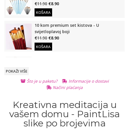
€
11.90
€
8.90
KOŠARA
10 kom premium set kistova - U
svijetloplavoj boji
€
11.90
€
8.90
KOŠARA
Drveni stalak (Za slike po brojevima)
€
12.90
€
9.90
POKAŽI VIŠE
KOŠARA
Što je u paketu?
Informacije o dostavi
Načini plaćanja
Osvijetljeno, stolno povećalo
€
11.90
€
8.90
READ
Kreativna meditacija u
MORE
READ MORE
vašem domu - PaintLisa
slike po brojevima
Otvarajuće, prijenosno