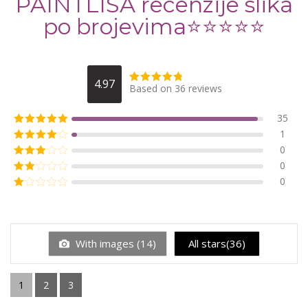
PAINTLISA recenzije slika
po brojevima⭐️⭐️⭐️⭐️⭐️
4.97
Based on 36 reviews
35
1
0
0
0
With images (
14
)
All stars(
36
)
1
2
3