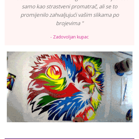
samo kao strastveni promatrač, ali se to
promijenilo zahvaljujući vašim slikama po
brojevima "
- Zadovoljan kupac