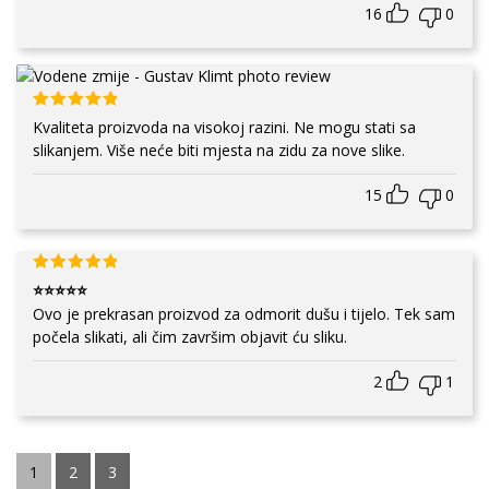
16
0
Kvaliteta proizvoda na visokoj razini. Ne mogu stati sa
slikanjem. Više neće biti mjesta na zidu za nove slike.
15
0
⭐⭐⭐⭐⭐
Ovo je prekrasan proizvod za odmorit dušu i tijelo. Tek sam
počela slikati, ali čim završim objavit ću sliku.
2
1
1
2
3