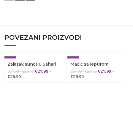
POVEZANI PROIZVODI
-12%
-12%
Zalazak sunca u Sahari
Mačić sa leptirom
€
21.90
–
€
21.90
–
€
24.90
–
€
29.90
€
24.90
–
€
29.90
€
26.90
€
26.90