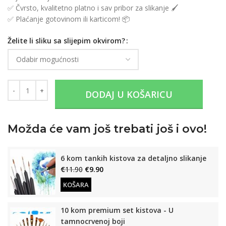
✅ Čvrsto, kvalitetno platno i sav pribor za slikanje 🖌️
✅ Plaćanje gotovinom ili karticom! 📦
Želite li sliku sa slijepim okvirom?
DODAJ U KOŠARICU
Možda će vam još trebati još i ovo!
6 kom tankih kistova za detaljno slikanje
€
11.90
€
9.90
KOŠARA
10 kom premium set kistova - U
tamnocrvenoj boji