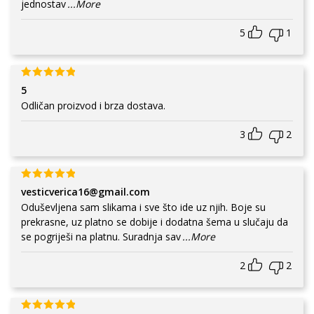
jednostav
...More
5
1
5
Odličan proizvod i brza dostava.
3
2
vesticverica16@gmail.com
Oduševljena sam slikama i sve što ide uz njih. Boje su
prekrasne, uz platno se dobije i dodatna šema u slučaju da
se pogriješi na platnu. Suradnja sav
...More
2
2