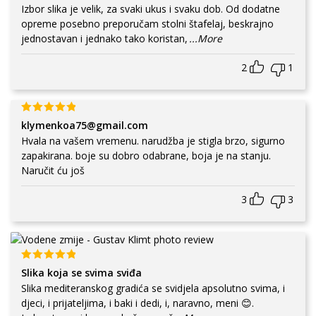
Izbor slika je velik, za svaki ukus i svaku dob. Od dodatne
opreme posebno preporučam stolni štafelaj, beskrajno
jednostavan i jednako tako koristan,
...More
2
1
klymenkoa75@gmail.com
Hvala na vašem vremenu. narudžba je stigla brzo, sigurno
zapakirana. boje su dobro odabrane, boja je na stanju.
Naručit ću još
3
3
Slika koja se svima sviđa
Slika mediteranskog gradića se svidjela apsolutno svima, i
djeci, i prijateljima, i baki i dedi, i, naravno, meni 😊.