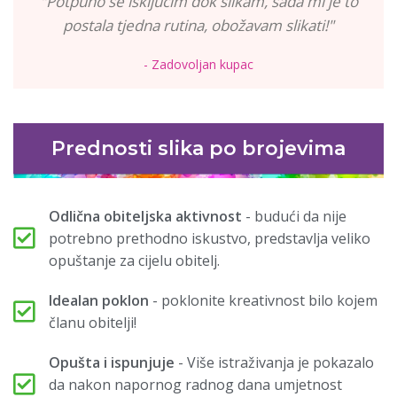
"Potpuno se isključim dok slikam, sada mi je to
postala tjedna rutina, obožavam slikati!"
- Zadovoljan kupac
Prednosti slika po brojevima
Odlična obiteljska aktivnost
- budući da nije
potrebno prethodno iskustvo, predstavlja veliko
opuštanje za cijelu obitelj.
Idealan poklon
- poklonite kreativnost bilo kojem
članu obitelji!
Opušta i ispunjuje
- Više istraživanja je pokazalo
da nakon napornog radnog dana umjetnost