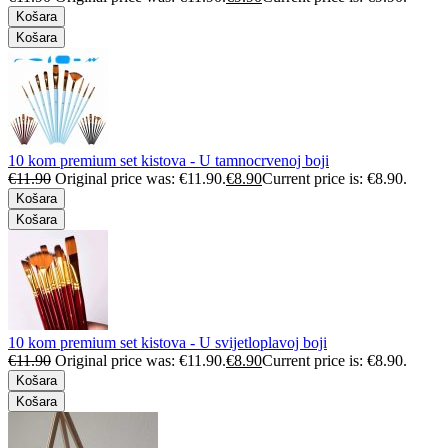
Košara
Košara
10 kom premium set kistova - U tamnocrvenoj boji
€
11.90
Original price was: €11.90.
€
8.90
Current price is: €8.90.
Košara
Košara
10 kom premium set kistova - U svijetloplavoj boji
€
11.90
Original price was: €11.90.
€
8.90
Current price is: €8.90.
Košara
Košara