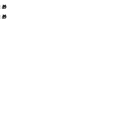
! 🎁
! 🎁