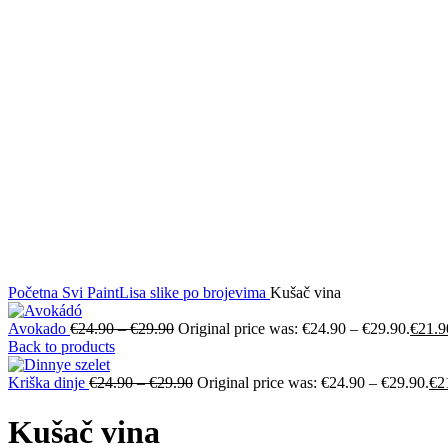
Click to enlarge
Početna
Svi PaintLisa slike po brojevima
Kušač vina
Avokado
€
24.90
–
€
29.90
Original price was: €24.90 – €29.90.
€
21.9
Back to products
Kriška dinje
€
24.90
–
€
29.90
Original price was: €24.90 – €29.90.
€
2
Kušač vina