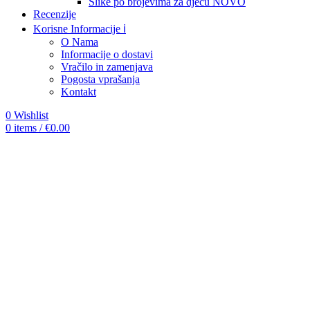
Slike po brojevima za djecu
NOVO
Recenzije
Korisne Informacije ℹ️
O Nama
Informacije o dostavi
Vračilo in zamenjava
Pogosta vprašanja
Kontakt
0
Wishlist
0
items
/
€
0.00
-12%