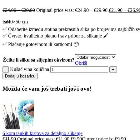
€
24.90
–
€
29.90
Original price was: €24.90 – €29.90.
€
21.90
–
€
26.9
🖼️40×50 cm
✅ Odaberite između stotina prekrasnih slika po brojevima najbližih s
✅ Čvrsto, kvalitetno platno i sav pribor za slikanje 🖌️
✅ Plaćanje gotovinom ili karticom! 📦
Želite li sliku sa slijepim okvirom?
Obriši
Kušač vina količina
Dodaj u košaricu
Možda će vam još trebati još i ovo!
6 kom tankih kistova za detaljno slikanje
€
11.90
Original price was: €11.90.
€
9.90
Current price is: €9.90.