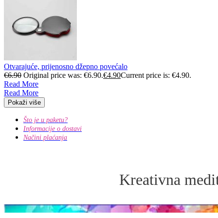
Otvarajuće, prijenosno džepno povećalo
€
6.90
Original price was: €6.90.
€
4.90
Current price is: €4.90.
Read More
Read More
Pokaži više
Što je u paketu?
Informacije o dostavi
Načini plaćanja
Kreativna medit