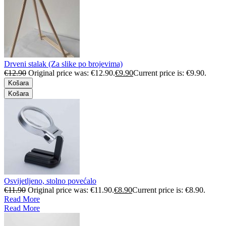
Drveni stalak (Za slike po brojevima)
€
12.90
Original price was: €12.90.
€
9.90
Current price is: €9.90.
Košara
Košara
Osvijetljeno, stolno povećalo
€
11.90
Original price was: €11.90.
€
8.90
Current price is: €8.90.
Read More
Read More