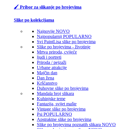
🖌️ Pribor za slikanje po brojevima
Slike po kolekcijama
Najnovije
NOVO
Najpopularnij
POPULARNO
Svi PaintLisa slike po brojevima
Slike po brojevima - životinje
Mrtva priroda, cvijeće
ljudi i portreti
Priroda / pejzaži
Urbane atrakcije
Majčin dan
Dan žena
Kršćanstvo
Duhovne slike po brojevima
Mandala broj slikara
Kuhinjske teme
Fantazija, svijet mašte
Vintage slike po brojevima
Psi
POPULARNO
Apstraktne slike po brojevima
Slike po brojevima poznatih slikara
NOVO