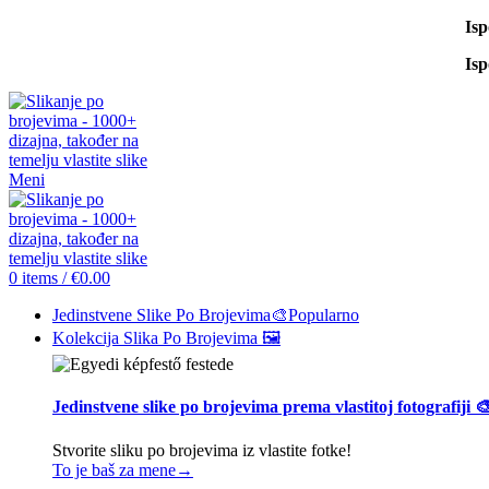
Is
Is
Meni
0
items
/
€
0.00
Jedinstvene Slike Po Brojevima🎨
Popularno
Kolekcija Slika Po Brojevima 🖼️
Jedinstvene slike po brojevima prema vlastitoj fotografiji 
Stvorite sliku po brojevima iz vlastite fotke!
To je baš za mene→