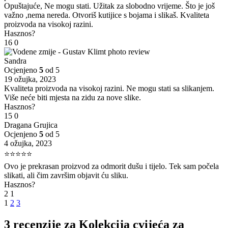
Opuštajuće, Ne mogu stati. Užitak za slobodno vrijeme. Što je još
važno ,nema nereda. Otvoriš kutijice s bojama i slikaš. Kvaliteta
proizvoda na visokoj razini.
Hasznos?
16
0
Sandra
Ocjenjeno
5
od 5
19 ožujka, 2023
Kvaliteta proizvoda na visokoj razini. Ne mogu stati sa slikanjem.
Više neće biti mjesta na zidu za nove slike.
Hasznos?
15
0
Dragana Grujica
Ocjenjeno
5
od 5
4 ožujka, 2023
⭐⭐⭐⭐⭐
Ovo je prekrasan proizvod za odmorit dušu i tijelo. Tek sam počela
slikati, ali čim završim objavit ću sliku.
Hasznos?
2
1
1
2
3
3 recenzije za
Kolekcija cvijeća za