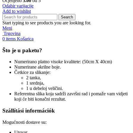
Ocjenjeno
5.00
od 5
Odabir varijacije
Add to wishlist
Search
Start typing to see products you are looking for.
Meni
Trgovina
0
items
Košarica
Što je u paketu?
Numerirano platno visoke kvalitete: (50cm X 40cm)
Numerirane akrilne boje.
Četkice za slikanje:
2 tanka,
1 srednja,
1 u debeloj veličini.
Referentna slika koja sadrži završni rad i pomaže vam vidjeti
koji će biti konačni rezultat.
Szállítási információk
Mogućnosti dostave su:
Utovar