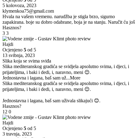
5 kolovoza, 2023
klymenkoa75@gmail.com
Hvala na vašem vremenu. narudžba je stigla brzo, sigurno
zapakirana. boje su dobro odabrane, boja je na stanju. Naručit ću još
Hasznos?
3
3
Hajdi
Ocjenjeno
5
od 5
13 svibnja, 2023
Slika koja se svima sviđa
Slika mediteranskog gradića se svidjela apsolutno svima, i djeci, i
prijateljima, i baki i dedi, i, naravno, meni 😊.
Jednostavna i lagana, baš sam už
...More
Slika mediteranskog gradića se svidjela apsolutno svima, i djeci, i
prijateljima, i baki i dedi, i, naravno, meni 😊.
Jednostavna i lagana, baš sam uživala slikajući 😊.
Hasznos?
12
0
Hajdi
Ocjenjeno
5
od 5
3 travnja, 2023