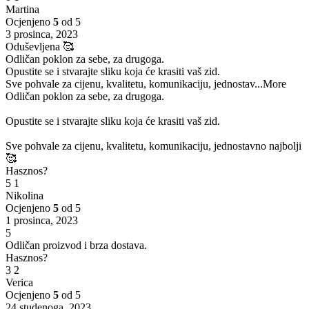
Martina
Ocjenjeno
5
od 5
3 prosinca, 2023
Oduševljena 🥰
Odličan poklon za sebe, za drugoga.
Opustite se i stvarajte sliku koja će krasiti vaš zid.
Sve pohvale za cijenu, kvalitetu, komunikaciju, jednostav
...More
Odličan poklon za sebe, za drugoga.
Opustite se i stvarajte sliku koja će krasiti vaš zid.
Sve pohvale za cijenu, kvalitetu, komunikaciju, jednostavno najbolji
🥰
Hasznos?
5
1
Nikolina
Ocjenjeno
5
od 5
1 prosinca, 2023
5
Odličan proizvod i brza dostava.
Hasznos?
3
2
Verica
Ocjenjeno
5
od 5
24 studenoga, 2023