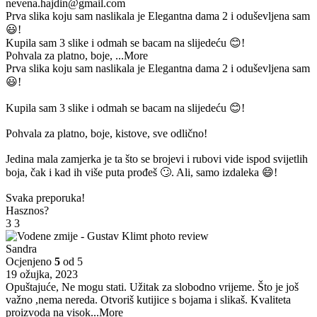
nevena.hajdin@gmail.com
Prva slika koju sam naslikala je Elegantna dama 2 i oduševljena sam
😃!
Kupila sam 3 slike i odmah se bacam na slijedeću 😊!
Pohvala za platno, boje,
...More
Prva slika koju sam naslikala je Elegantna dama 2 i oduševljena sam
😃!
Kupila sam 3 slike i odmah se bacam na slijedeću 😊!
Pohvala za platno, boje, kistove, sve odlično!
Jedina mala zamjerka je ta što se brojevi i rubovi vide ispod svijetlih
boja, čak i kad ih više puta prođeš 🙄. Ali, samo izdaleka 😄!
Svaka preporuka!
Hasznos?
3
3
Sandra
Ocjenjeno
5
od 5
19 ožujka, 2023
Opuštajuće, Ne mogu stati. Užitak za slobodno vrijeme. Što je još
važno ,nema nereda. Otvoriš kutijice s bojama i slikaš. Kvaliteta
proizvoda na visok
...More