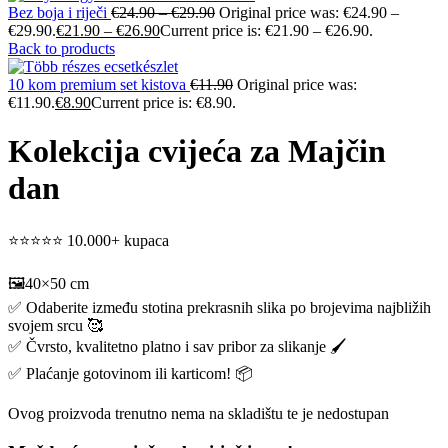
Bez boja i riječi
€
24.90
–
€
29.90
Original price was: €24.90 –
€29.90.
€
21.90
–
€
26.90
Current price is: €21.90 – €26.90.
Back to products
10 kom premium set kistova
€
11.90
Original price was:
€11.90.
€
8.90
Current price is: €8.90.
Kolekcija cvijeća za Majčin
dan
⭐⭐⭐⭐⭐ 10.000+ kupaca
🖼️40×50 cm
✅ Odaberite između stotina prekrasnih slika po brojevima najbližih
svojem srcu 🥰
✅ Čvrsto, kvalitetno platno i sav pribor za slikanje 🖌️
✅ Plaćanje gotovinom ili karticom! 📦
Ovog proizvoda trenutno nema na skladištu te je nedostupan