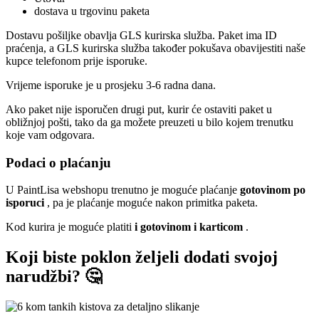
dostava u trgovinu paketa
Dostavu pošiljke obavlja GLS kurirska služba. Paket ima ID
praćenja, a GLS kurirska služba također pokušava obavijestiti naše
kupce telefonom prije isporuke.
Vrijeme isporuke je u prosjeku 3-6 radna dana.
Ako paket nije isporučen drugi put, kurir će ostaviti paket u
obližnjoj pošti, tako da ga možete preuzeti u bilo kojem trenutku
koje vam odgovara.
Podaci o plaćanju
U PaintLisa webshopu trenutno je moguće plaćanje
gotovinom po
isporuci
, pa je plaćanje moguće nakon primitka paketa.
Kod kurira je moguće platiti
i gotovinom i karticom
.
Koji biste poklon željeli dodati svojoj
narudžbi? 🤔