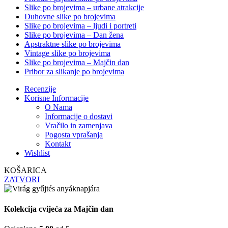
Slike po brojevima – urbane atrakcije
Duhovne slike po brojevima
Slike po brojevima – ljudi i portreti
Slike po brojevima – Dan žena
Apstraktne slike po brojevima
Vintage slike po brojevima
Slike po brojevima – Majčin dan
Pribor za slikanje po brojevima
Recenzije
Korisne Informacije
O Nama
Informacije o dostavi
Vračilo in zamenjava
Pogosta vprašanja
Kontakt
Wishlist
KOŠARICA
ZATVORI
Kolekcija cvijeća za Majčin dan