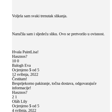
Voljela sam svaki trenutak slikanja.
Naručila sam i sljedeću sliku. Ovo se pretvorilo u ovisnost.
Hvala PaintLisa!
Hasznos?
10
0
Balogh Eva
Ocjenjeno
5
od 5
12 svibnja, 2022
Čestitam!
Besprijekorno pakiranje, točna dostava, odgovarajuće
informacije!
Hasznos?
2
1
Oláh Lily
Ocjenjeno
5
od 5
4 svibnja, 2022