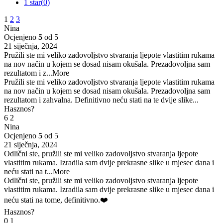
1 star(
0
)
1
2
3
Nina
Ocjenjeno
5
od 5
21 siječnja, 2024
Pružili ste mi veliko zadovoljstvo stvaranja ljepote vlastitim rukama
na nov način u kojem se dosad nisam okušala. Prezadovoljna sam
rezultatom i z
...More
Pružili ste mi veliko zadovoljstvo stvaranja ljepote vlastitim rukama
na nov način u kojem se dosad nisam okušala. Prezadovoljna sam
rezultatom i zahvalna. Definitivno neću stati na te dvije slike...
Hasznos?
6
2
Nina
Ocjenjeno
5
od 5
21 siječnja, 2024
Odlični ste, pružili ste mi veliko zadovoljstvo stvaranja ljepote
vlastitim rukama. Izradila sam dvije prekrasne slike u mjesec dana i
neću stati na t
...More
Odlični ste, pružili ste mi veliko zadovoljstvo stvaranja ljepote
vlastitim rukama. Izradila sam dvije prekrasne slike u mjesec dana i
neću stati na tome, definitivno.❤️
Hasznos?
0
1