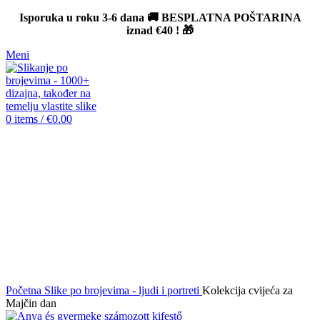
Isporuka u roku 3-6 dana 🚚 BESPLATNA POŠTARINA
iznad
€40
! 🎁
Meni
0
items
/
€
0.00
Sold out
Click to enlarge
Početna
Slike po brojevima - ljudi i portreti
Kolekcija cvijeća za
Majčin dan