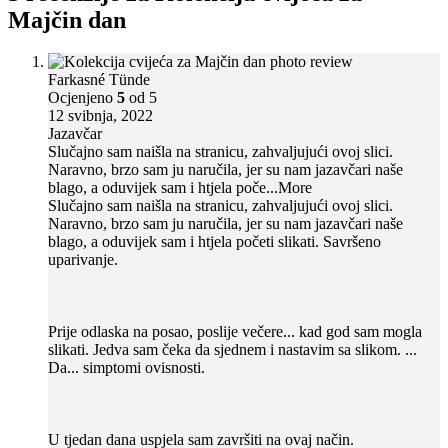
Majčin dan
Farkasné Tünde
Ocjenjeno
5
od 5
12 svibnja, 2022
Jazavčar
Slučajno sam naišla na stranicu, zahvaljujući ovoj slici.
Naravno, brzo sam ju naručila, jer su nam jazavčari naše
blago, a oduvijek sam i htjela poče
...More
Slučajno sam naišla na stranicu, zahvaljujući ovoj slici.
Naravno, brzo sam ju naručila, jer su nam jazavčari naše
blago, a oduvijek sam i htjela početi slikati. Savršeno
uparivanje.
Prije odlaska na posao, poslije večere... kad god sam mogla
slikati. Jedva sam čeka da sjednem i nastavim sa slikom. ...
Da... simptomi ovisnosti.
U tjedan dana uspjela sam završiti na ovaj način.