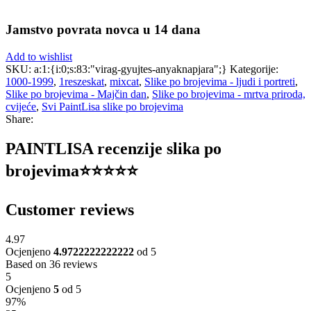
Jamstvo povrata novca u 14 dana
Add to wishlist
SKU:
a:1:{i:0;s:83:"virag-gyujtes-anyaknapjara";}
Kategorije:
1000-1999
,
1reszeskat
,
mixcat
,
Slike po brojevima - ljudi i portreti
,
Slike po brojevima - Majčin dan
,
Slike po brojevima - mrtva priroda,
cvijeće
,
Svi PaintLisa slike po brojevima
Share:
PAINTLISA recenzije slika po
brojevima⭐️⭐️⭐️⭐️⭐️
Customer reviews
4.97
Ocjenjeno
4.9722222222222
od 5
Based on 36 reviews
5
Ocjenjeno
5
od 5
97%