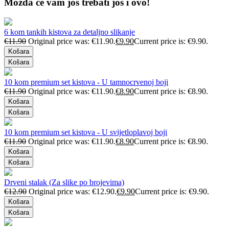
Možda će vam još trebati još i ovo!
6 kom tankih kistova za detaljno slikanje
€
11.90
Original price was: €11.90.
€
9.90
Current price is: €9.90.
Košara
Košara
10 kom premium set kistova - U tamnocrvenoj boji
€
11.90
Original price was: €11.90.
€
8.90
Current price is: €8.90.
Košara
Košara
10 kom premium set kistova - U svijetloplavoj boji
€
11.90
Original price was: €11.90.
€
8.90
Current price is: €8.90.
Košara
Košara
Drveni stalak (Za slike po brojevima)
€
12.90
Original price was: €12.90.
€
9.90
Current price is: €9.90.
Košara
Košara