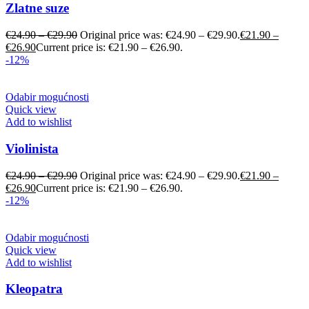
Zlatne suze
€
24.90
–
€
29.90
Original price was: €24.90 – €29.90.
€
21.90
–
€
26.90
Current price is: €21.90 – €26.90.
-12%
Odabir mogućnosti
Quick view
Add to wishlist
Violinista
€
24.90
–
€
29.90
Original price was: €24.90 – €29.90.
€
21.90
–
€
26.90
Current price is: €21.90 – €26.90.
-12%
Odabir mogućnosti
Quick view
Add to wishlist
Kleopatra