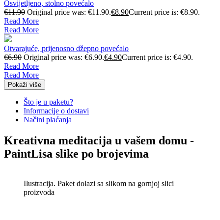
Osvijetljeno, stolno povećalo
€
11.90
Original price was: €11.90.
€
8.90
Current price is: €8.90.
Read More
Read More
Otvarajuće, prijenosno džepno povećalo
€
6.90
Original price was: €6.90.
€
4.90
Current price is: €4.90.
Read More
Read More
Pokaži više
Što je u paketu?
Informacije o dostavi
Načini plaćanja
Kreativna meditacija u vašem domu -
PaintLisa slike po brojevima
Ilustracija. Paket dolazi sa slikom na gornjoj slici
proizvoda