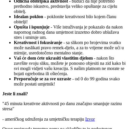
Odlična obiteljska aktivnost
- budući da nije potrebno
prethodno iskustvo, predstavlja veliko opuštanje za cijelu
obitelj.
Idealan poklon
- poklonite kreativnost bilo kojem članu
obitelji!
Opušta i ispunjuje
- Više istraživanja je pokazalo da nakon
napornog radnog dana umjetnost izuzetno dobro ublažava
stres i smiruje um.
Kreativnost i fokusiranje
- sa slikom po brojevima svatko
može naslikati pravo remek-djelo, a za to vrijeme može ući u
mirnije, usredotočeno mentalno stanje.
Vaš će dom ćete ukrasiti vlastitim djelom
- nakon što
završite svoju sliku, možete je ponosno objesiti na zid kako bi
svi mogli vidjeti vašu kreaciju. S našim platnom ne morate se
bojati ogrebotina ili oštećenja.
Preporučuje se za sve uzraste
- od 0 do 99 godina svako
može postati umjetnik!
Jeste li znali?
"45 minuta kreativne aktivnosti po danu značajno smanjuje razinu
stresa"
- američkog udruženja za umjetničku terapiju
Izvor
Ovog proizvoda trenutno nema na skladištu te je nedostupan