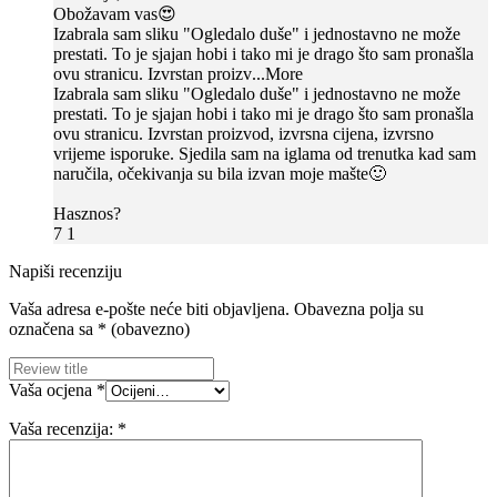
Obožavam vas😍
Izabrala sam sliku "Ogledalo duše" i jednostavno ne može
prestati. To je sjajan hobi i tako mi je drago što sam pronašla
ovu stranicu. Izvrstan proizv
...More
Izabrala sam sliku "Ogledalo duše" i jednostavno ne može
prestati. To je sjajan hobi i tako mi je drago što sam pronašla
ovu stranicu. Izvrstan proizvod, izvrsna cijena, izvrsno
vrijeme isporuke. Sjedila sam na iglama od trenutka kad sam
naručila, očekivanja su bila izvan moje mašte🙂
Hasznos?
7
1
Napiši recenziju
Vaša adresa e-pošte neće biti objavljena.
Obavezna polja su
označena sa
* (obavezno)
Vaša ocjena
*
Vaša recenzija:
*