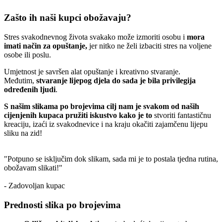
Zašto ih naši kupci obožavaju?
Stres svakodnevnog života svakako može izmoriti osobu i
mora
imati način za opuštanje,
jer nitko ne želi izbaciti stres na voljene
osobe ili poslu.
Umjetnost je savršen alat opuštanje i kreativno stvaranje.
Međutim,
stvaranje lijepog djela do sada je bila privilegija
određenih ljudi
.
S našim slikama po brojevima cilj nam je svakom od naših
cijenjenih kupaca pružiti iskustvo kako je to
stvoriti fantastičnu
kreaciju, izaći iz svakodnevice i na kraju okačiti zajamčenu lijepu
sliku na zid!
"Potpuno se isključim dok slikam, sada mi je to postala tjedna rutina,
obožavam slikati!"
- Zadovoljan kupac
Prednosti slika po brojevima