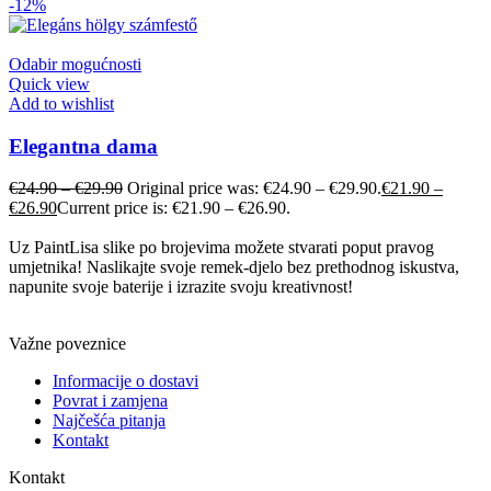
-12%
Odabir mogućnosti
Quick view
Add to wishlist
Elegantna dama
€
24.90
–
€
29.90
Original price was: €24.90 – €29.90.
€
21.90
–
€
26.90
Current price is: €21.90 – €26.90.
Uz PaintLisa slike po brojevima možete stvarati poput pravog
umjetnika! Naslikajte svoje remek-djelo bez prethodnog iskustva,
napunite svoje baterije i izrazite svoju kreativnost!
Važne poveznice
Informacije o dostavi
Povrat i zamjena
Najčešća pitanja
Kontakt
Kontakt