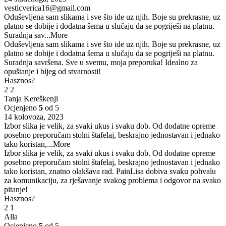
vesticverica16@gmail.com
Oduševljena sam slikama i sve što ide uz njih. Boje su prekrasne, uz
platno se dobije i dodatna šema u slučaju da se pogriješi na platnu.
Suradnja sav
...More
Oduševljena sam slikama i sve što ide uz njih. Boje su prekrasne, uz
platno se dobije i dodatna šema u slučaju da se pogriješi na platnu.
Suradnja savršena. Sve u svemu, moja preporuka! Idealno za
opuštanje i bijeg od stvarnosti!
Hasznos?
2
2
Tanja Kereškenji
Ocjenjeno
5
od 5
14 kolovoza, 2023
Izbor slika je velik, za svaki ukus i svaku dob. Od dodatne opreme
posebno preporučam stolni štafelaj, beskrajno jednostavan i jednako
tako koristan,
...More
Izbor slika je velik, za svaki ukus i svaku dob. Od dodatne opreme
posebno preporučam stolni štafelaj, beskrajno jednostavan i jednako
tako koristan, znatno olakšava rad. PainLisa dobiva svaku pohvalu
za komunikaciju, za rješavanje svakog problema i odgovor na svako
pitanje!
Hasznos?
2
1
Alla
Ocjenjeno
5
od 5