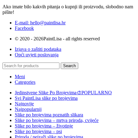
Ako imate bilo kakvih pitanja o kupnji ili proizvodu, slobodno nam
pišite!
E-mail: hello@paintlisa.hr
Facebook
© 2020 - 2026PaintLisa - all rights reserved
Izjava o zaštiti podataka
Opći uvjeti poslovanja
Search
Meni
Categories
Jedinstvene Slike Po Brojevima🎨
POPULARNO
Svi PaintLisa slike po brojevima
Najnovije
Najpopularnij
Slike po brojevima poznatih slikara
Slike po brojevima – mrtva priroda, cvijeće
Slike po brojevima – životinje
Slike po brojevima – psi
Priroda / pejzaži slike po brojevima