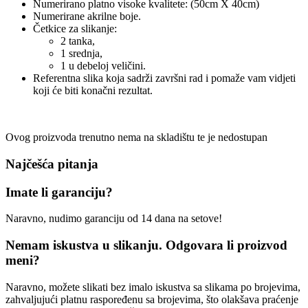
Numerirano platno visoke kvalitete: (50cm X 40cm)
Numerirane akrilne boje.
Četkice za slikanje:
2 tanka,
1 srednja,
1 u debeloj veličini.
Referentna slika koja sadrži završni rad i pomaže vam vidjeti
koji će biti konačni rezultat.
Ovog proizvoda trenutno nema na skladištu te je nedostupan
Najčešća pitanja
Imate li garanciju?
Naravno, nudimo garanciju od 14 dana na setove!
Nemam iskustva u slikanju. Odgovara li proizvod
meni?
Naravno, možete slikati bez imalo iskustva sa slikama po brojevima,
zahvaljujući platnu raspoređenu sa brojevima, što olakšava praćenje