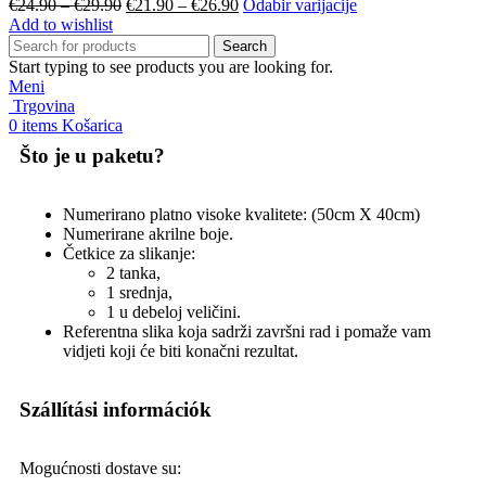
€
24.90
–
€
29.90
€
21.90
–
€
26.90
Odabir varijacije
Add to wishlist
Search
Start typing to see products you are looking for.
Meni
Trgovina
0
items
Košarica
Što je u paketu?
Numerirano platno visoke kvalitete: (50cm X 40cm)
Numerirane akrilne boje.
Četkice za slikanje:
2 tanka,
1 srednja,
1 u debeloj veličini.
Referentna slika koja sadrži završni rad i pomaže vam
vidjeti koji će biti konačni rezultat.
Szállítási információk
Mogućnosti dostave su: