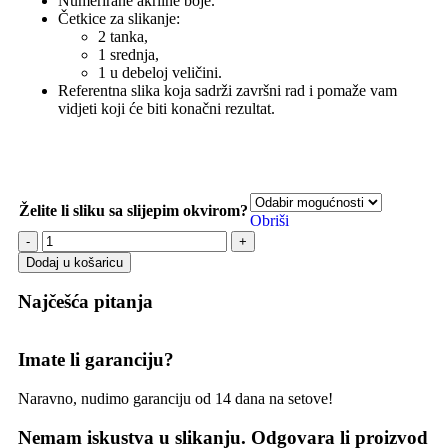
Numerirane akrilne boje.
Četkice za slikanje:
2 tanka,
1 srednja,
1 u debeloj veličini.
Referentna slika koja sadrži završni rad i pomaže vam
vidjeti koji će biti konačni rezultat.
Želite li sliku sa slijepim okvirom?
Obriši
Dodaj u košaricu
Najčešća pitanja
Imate li garanciju?
Naravno, nudimo garanciju od 14 dana na setove!
Nemam iskustva u slikanju. Odgovara li proizvod