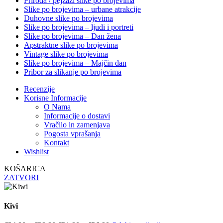
Priroda / pejzaži slike po brojevima
Slike po brojevima – urbane atrakcije
Duhovne slike po brojevima
Slike po brojevima – ljudi i portreti
Slike po brojevima – Dan žena
Apstraktne slike po brojevima
Vintage slike po brojevima
Slike po brojevima – Majčin dan
Pribor za slikanje po brojevima
Recenzije
Korisne Informacije
O Nama
Informacije o dostavi
Vračilo in zamenjava
Pogosta vprašanja
Kontakt
Wishlist
KOŠARICA
ZATVORI
Kivi