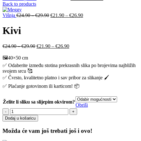
Back to products
Višnja
€
24.90
–
€
29.90
€
21.90
–
€
26.90
Kivi
€
24.90
–
€
29.90
€
21.90
–
€
26.90
🖼️40×50 cm
✅ Odaberite između stotina prekrasnih slika po brojevima najbližih
svojem srcu 🥰
✅ Čvrsto, kvalitetno platno i sav pribor za slikanje 🖌️
✅ Plaćanje gotovinom ili karticom! 📦
Želite li sliku sa slijepim okvirom?
Obriši
Dodaj u košaricu
Možda će vam još trebati još i ovo!