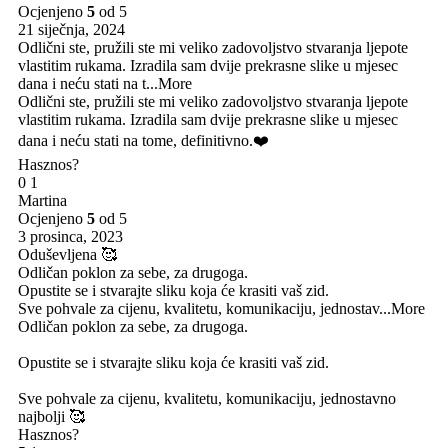
Ocjenjeno
5
od 5
21 siječnja, 2024
Odlični ste, pružili ste mi veliko zadovoljstvo stvaranja ljepote
vlastitim rukama. Izradila sam dvije prekrasne slike u mjesec
dana i neću stati na t
...More
Odlični ste, pružili ste mi veliko zadovoljstvo stvaranja ljepote
vlastitim rukama. Izradila sam dvije prekrasne slike u mjesec
dana i neću stati na tome, definitivno.❤️
Hasznos?
0
1
Martina
Ocjenjeno
5
od 5
3 prosinca, 2023
Oduševljena 🥰
Odličan poklon za sebe, za drugoga.
Opustite se i stvarajte sliku koja će krasiti vaš zid.
Sve pohvale za cijenu, kvalitetu, komunikaciju, jednostav
...More
Odličan poklon za sebe, za drugoga.
Opustite se i stvarajte sliku koja će krasiti vaš zid.
Sve pohvale za cijenu, kvalitetu, komunikaciju, jednostavno
najbolji 🥰
Hasznos?