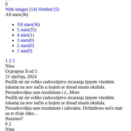
0
With images (
14
)
Verified (
5
)
All stars(
36
)
All stars(
36
)
5 stars(
35
)
4 stars(
1
)
3 stars(
0
)
2 stars(
0
)
1 star(
0
)
1
2
3
Nina
Ocjenjeno
5
od 5
21 siječnja, 2024
Pružili ste mi veliko zadovoljstvo stvaranja ljepote vlastitim
rukama na nov način u kojem se dosad nisam okušala.
Prezadovoljna sam rezultatom i z
...More
Pružili ste mi veliko zadovoljstvo stvaranja ljepote vlastitim
rukama na nov način u kojem se dosad nisam okušala.
Prezadovoljna sam rezultatom i zahvalna. Definitivno neću stati
na te dvije slike...
Hasznos?
6
2
Nina