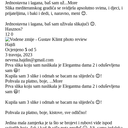
Jednostavna i lagana, baš sam už
...More
Slika mediteranskog gradića se svidjela apsolutno svima, i djeci, i
prijateljima, i baki i dedi, i, naravno, meni 😊.
Jednostavna i lagana, baš sam uživala slikajući 😊.
Hasznos?
12
0
Hajdi
Ocjenjeno
5
od 5
3 travnja, 2023
nevena.hajdin@gmail.com
Prva slika koju sam naslikala je Elegantna dama 2 i oduševljena
sam 😃!
Kupila sam 3 slike i odmah se bacam na slijedeću 😊!
Pohvala za platno, boje,
...More
Prva slika koju sam naslikala je Elegantna dama 2 i oduševljena
sam 😃!
Kupila sam 3 slike i odmah se bacam na slijedeću 😊!
Pohvala za platno, boje, kistove, sve odlično!
Jedina mala zamjerka je ta što se brojevi i rubovi vide ispod
svijetlih boja, čak i kad ih više puta prođeš 🙄. Ali, samo izdaleka