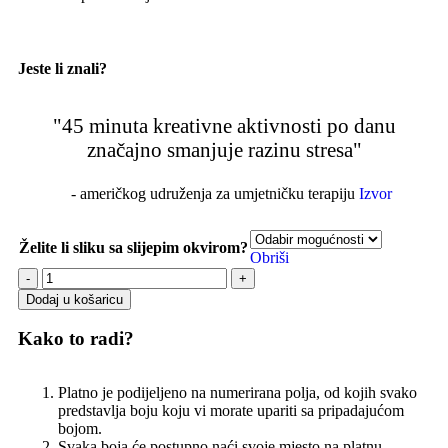
Jeste li znali?
"45 minuta kreativne aktivnosti po danu
značajno smanjuje razinu stresa"
- američkog udruženja za umjetničku terapiju
Izvor
Želite li sliku sa slijepim okvirom?
Obriši
Dodaj u košaricu
Kako to radi?
Platno je podijeljeno na numerirana polja, od kojih svako
predstavlja boju koju vi morate upariti sa pripadajućom
bojom.
Svaka boja će postupno naći svoje mjesto na platnu.