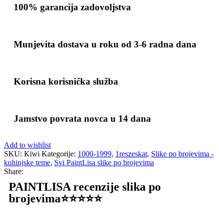
100% garancija zadovoljstva
Munjevita dostava u roku od 3-6 radna dana
Korisna korisnička služba
Jamstvo povrata novca u 14 dana
Add to wishlist
SKU:
Kiwi
Kategorije:
1000-1999
,
1reszeskat
,
Slike po brojevima -
kuhinjske teme
,
Svi PaintLisa slike po brojevima
Share:
PAINTLISA recenzije slika po
brojevima⭐️⭐️⭐️⭐️⭐️