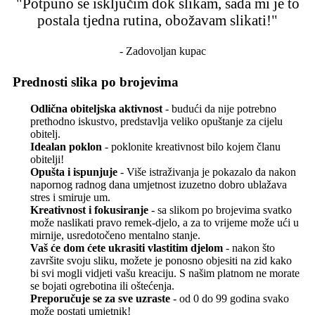
"Potpuno se isključim dok slikam, sada mi je to
postala tjedna rutina, obožavam slikati!"
- Zadovoljan kupac
Prednosti slika po brojevima
Odlična obiteljska aktivnost
- budući da nije potrebno
prethodno iskustvo, predstavlja veliko opuštanje za cijelu
obitelj.
Idealan poklon
- poklonite kreativnost bilo kojem članu
obitelji!
Opušta i ispunjuje
- Više istraživanja je pokazalo da nakon
napornog radnog dana umjetnost izuzetno dobro ublažava
stres i smiruje um.
Kreativnost i fokusiranje
- sa slikom po brojevima svatko
može naslikati pravo remek-djelo, a za to vrijeme može ući u
mirnije, usredotočeno mentalno stanje.
Vaš će dom ćete ukrasiti vlastitim djelom
- nakon što
završite svoju sliku, možete je ponosno objesiti na zid kako
bi svi mogli vidjeti vašu kreaciju. S našim platnom ne morate
se bojati ogrebotina ili oštećenja.
Preporučuje se za sve uzraste
- od 0 do 99 godina svako
može postati umjetnik!