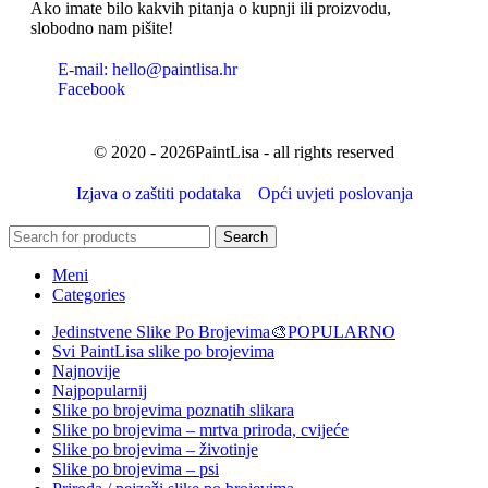
Ako imate bilo kakvih pitanja o kupnji ili proizvodu,
slobodno nam pišite!
E-mail: hello@paintlisa.hr
Facebook
© 2020 - 2026PaintLisa - all rights reserved
Izjava o zaštiti podataka
Opći uvjeti poslovanja
Search
Meni
Categories
Jedinstvene Slike Po Brojevima🎨
POPULARNO
Svi PaintLisa slike po brojevima
Najnovije
Najpopularnij
Slike po brojevima poznatih slikara
Slike po brojevima – mrtva priroda, cvijeće
Slike po brojevima – životinje
Slike po brojevima – psi