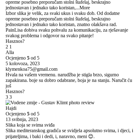
opreme posebno preporučam stolni štafelaj, beskrajno
jednostavan i jednako tako koristan,
...More
Izbor slika je velik, za svaki ukus i svaku dob. Od dodatne
opreme posebno preporučam stolni štafelaj, beskrajno
jednostavan i jednako tako koristan, znatno olakšava rad.
PainLisa dobiva svaku pohvalu za komunikaciju, za rješavanje
svakog problema i odgovor na svako pitanje!
Hasznos?
2
1
Alla
Ocjenjeno
5
od 5
5 kolovoza, 2023
klymenkoa75@gmail.com
Hvala na vašem vremenu. narudžba je stigla brzo, sigurno
zapakirana. boje su dobro odabrane, boja je na stanju. Naručit ću
još
Hasznos?
3
3
Hajdi
Ocjenjeno
5
od 5
13 svibnja, 2023
Slika koja se svima sviđa
Slika mediteranskog gradića se svidjela apsolutno svima, i djeci, i
prijateljima, i baki i dedi, i, naravno, meni 😊.