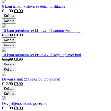
6 kom tankih kistova za detaljno slikanje
€
11.90
€
9.90
Košara
Košara
10 kom premium set kistova - U tamnocrvenoj boji
€
11.90
€
8.90
Košara
Košara
10 kom premium set kistova - U svijetloplavoj boji
€
11.90
€
8.90
Košara
Košara
Drveni stalak (Za slike po brojevima)
€
12.90
€
9.90
Košara
Košara
Osvijetljeno, stolno povećalo
€
11.90
€
8.90