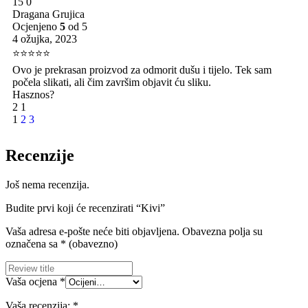
15
0
Dragana Grujica
Ocjenjeno
5
od 5
4 ožujka, 2023
⭐⭐⭐⭐⭐
Ovo je prekrasan proizvod za odmorit dušu i tijelo. Tek sam
počela slikati, ali čim završim objavit ću sliku.
Hasznos?
2
1
1
2
3
Recenzije
Još nema recenzija.
Budite prvi koji će recenzirati “Kivi”
Vaša adresa e-pošte neće biti objavljena.
Obavezna polja su
označena sa
* (obavezno)
Vaša ocjena
*
Vaša recenzija:
*