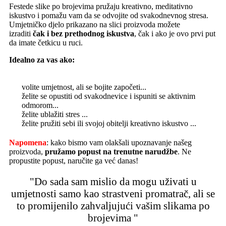
Festede slike po brojevima pružaju kreativno, meditativno
iskustvo i pomažu vam da se odvojite od svakodnevnog stresa.
Umjetničko djelo prikazano na slici proizvoda možete
izraditi
čak i bez prethodnog iskustva
, čak i ako je ovo prvi put
da imate četkicu u ruci.
Idealno za vas ako:
volite umjetnost, ali se bojite započeti...
želite se opustiti od svakodnevice i ispuniti se aktivnim
odmorom...
želite ublažiti stres ...
želite pružiti sebi ili svojoj obitelji kreativno iskustvo ...
Napomena
: kako bismo vam olakšali upoznavanje našeg
proizvoda,
pružamo popust
na trenutne narudžbe
. Ne
propustite popust, naručite ga već danas!
"Do sada sam mislio da mogu uživati u
umjetnosti samo kao strastveni promatrač, ali se
to promijenilo zahvaljujući vašim slikama po
brojevima "