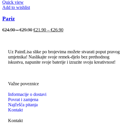
Quick view
Add to wishlist
Pariz
€
24.90
–
€
29.90
€
21.90
–
€
26.90
Uz PaintLisa slike po brojevima možete stvarati poput pravog
umjetnika! Naslikajte svoje remek-djelo bez prethodnog
iskustva, napunite svoje baterije i izrazite svoju kreativnost!
Važne poveznice
Informacije o dostavi
Povrat i zamjena
Najčešća pitanja
Kontakt
Kontakt