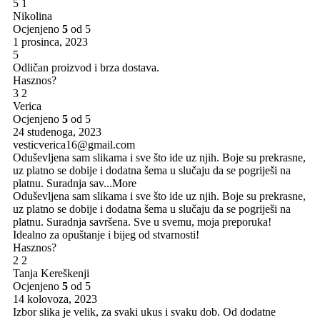
5
1
Nikolina
Ocjenjeno
5
od 5
1 prosinca, 2023
5
Odličan proizvod i brza dostava.
Hasznos?
3
2
Verica
Ocjenjeno
5
od 5
24 studenoga, 2023
vesticverica16@gmail.com
Oduševljena sam slikama i sve što ide uz njih. Boje su prekrasne,
uz platno se dobije i dodatna šema u slučaju da se pogriješi na
platnu. Suradnja sav
...More
Oduševljena sam slikama i sve što ide uz njih. Boje su prekrasne,
uz platno se dobije i dodatna šema u slučaju da se pogriješi na
platnu. Suradnja savršena. Sve u svemu, moja preporuka!
Idealno za opuštanje i bijeg od stvarnosti!
Hasznos?
2
2
Tanja Kereškenji
Ocjenjeno
5
od 5
14 kolovoza, 2023
Izbor slika je velik, za svaki ukus i svaku dob. Od dodatne