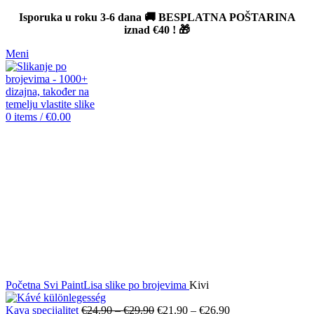
Isporuka u roku 3-6 dana 🚚 BESPLATNA POŠTARINA
iznad
€40
! 🎁
Meni
0
items
/
€
0.00
-12%
Click to enlarge
Početna
Svi PaintLisa slike po brojevima
Kivi
Kava specijalitet
€
24.90
–
€
29.90
€
21.90
–
€
26.90