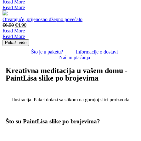
Read More
Read More
Otvarajuće, prijenosno džepno povećalo
€
6.90
€
4.90
Read More
Read More
Pokaži više
Što je u paketu?
Informacije o dostavi
Načini plaćanja
Kreativna meditacija u vašem domu -
PaintLisa slike po brojevima
Ilustracija. Paket dolazi sa slikom na gornjoj slici proizvoda
Što su PaintLisa slike po brojevima?