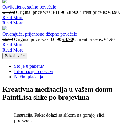
Osvijetljeno, stolno povećalo
€
11.90
Original price was: €11.90.
€
8.90
Current price is: €8.90.
Read More
Read More
Otvarajuće, prijenosno džepno povećalo
€
6.90
Original price was: €6.90.
€
4.90
Current price is: €4.90.
Read More
Read More
Pokaži više
Što je u paketu?
Informacije o dostavi
Načini plaćanja
Kreativna meditacija u vašem domu -
PaintLisa slike po brojevima
Ilustracija. Paket dolazi sa slikom na gornjoj slici
proizvoda