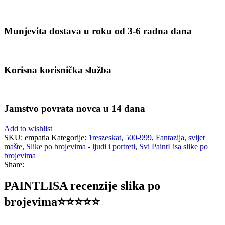
Munjevita dostava u roku od 3-6 radna dana
Korisna korisnička služba
Jamstvo povrata novca u 14 dana
Add to wishlist
SKU:
empatia
Kategorije:
1reszeskat
,
500-999
,
Fantazija, svijet
mašte
,
Slike po brojevima - ljudi i portreti
,
Svi PaintLisa slike po
brojevima
Share:
PAINTLISA recenzije slika po
brojevima⭐️⭐️⭐️⭐️⭐️