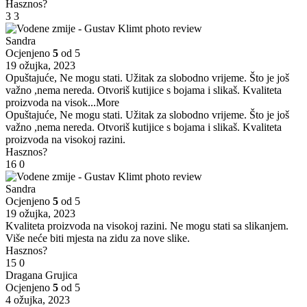
Hasznos?
3
3
Sandra
Ocjenjeno
5
od 5
19 ožujka, 2023
Opuštajuće, Ne mogu stati. Užitak za slobodno vrijeme. Što je još
važno ,nema nereda. Otvoriš kutijice s bojama i slikaš. Kvaliteta
proizvoda na visok
...More
Opuštajuće, Ne mogu stati. Užitak za slobodno vrijeme. Što je još
važno ,nema nereda. Otvoriš kutijice s bojama i slikaš. Kvaliteta
proizvoda na visokoj razini.
Hasznos?
16
0
Sandra
Ocjenjeno
5
od 5
19 ožujka, 2023
Kvaliteta proizvoda na visokoj razini. Ne mogu stati sa slikanjem.
Više neće biti mjesta na zidu za nove slike.
Hasznos?
15
0
Dragana Grujica
Ocjenjeno
5
od 5
4 ožujka, 2023