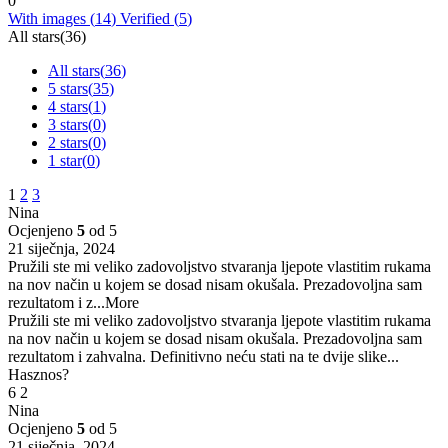
0
With images (
14
)
Verified (
5
)
All stars(
36
)
All stars(
36
)
5 stars(
35
)
4 stars(
1
)
3 stars(
0
)
2 stars(
0
)
1 star(
0
)
1
2
3
Nina
Ocjenjeno
5
od 5
21 siječnja, 2024
Pružili ste mi veliko zadovoljstvo stvaranja ljepote vlastitim rukama
na nov način u kojem se dosad nisam okušala. Prezadovoljna sam
rezultatom i z
...More
Pružili ste mi veliko zadovoljstvo stvaranja ljepote vlastitim rukama
na nov način u kojem se dosad nisam okušala. Prezadovoljna sam
rezultatom i zahvalna. Definitivno neću stati na te dvije slike...
Hasznos?
6
2
Nina
Ocjenjeno
5
od 5
21 siječnja, 2024