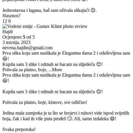
Jednostavna i lagana, baš sam uživala slikajući 😊.
Hasznos?
12
0
Hajdi
Ocjenjeno
5
od 5
3 travnja, 2023
nevena.hajdin@gmail.com
Prva slika koju sam naslikala je Elegantna dama 2 i oduševljena sam
😃!
Kupila sam 3 slike i odmah se bacam na slijedeću 😊!
Pohvala za platno, boje,
...More
Prva slika koju sam naslikala je Elegantna dama 2 i oduševljena sam
😃!
Kupila sam 3 slike i odmah se bacam na slijedeću 😊!
Pohvala za platno, boje, kistove, sve odlično!
Jedina mala zamjerka je ta što se brojevi i rubovi vide ispod svijetlih
boja, čak i kad ih više puta prođeš 🙄. Ali, samo izdaleka 😄!
Svaka preporuka!