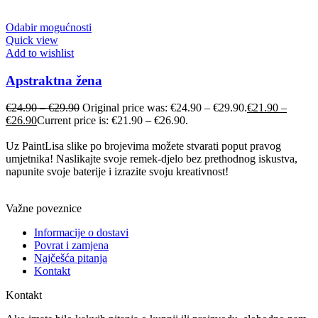
Odabir mogućnosti
Quick view
Add to wishlist
Apstraktna žena
€
24.90
–
€
29.90
Original price was: €24.90 – €29.90.
€
21.90
–
€
26.90
Current price is: €21.90 – €26.90.
Uz PaintLisa slike po brojevima možete stvarati poput pravog
umjetnika! Naslikajte svoje remek-djelo bez prethodnog iskustva,
napunite svoje baterije i izrazite svoju kreativnost!
Važne poveznice
Informacije o dostavi
Povrat i zamjena
Najčešća pitanja
Kontakt
Kontakt