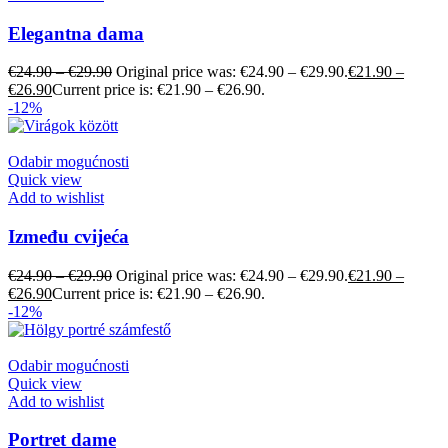
Elegantna dama
€
24.90
–
€
29.90
Original price was: €24.90 – €29.90.
€
21.90
–
€
26.90
Current price is: €21.90 – €26.90.
-12%
Odabir mogućnosti
Quick view
Add to wishlist
Između cvijeća
€
24.90
–
€
29.90
Original price was: €24.90 – €29.90.
€
21.90
–
€
26.90
Current price is: €21.90 – €26.90.
-12%
Odabir mogućnosti
Quick view
Add to wishlist
Portret dame