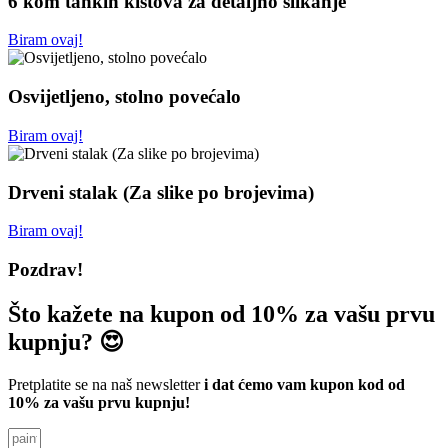
6 kom tankih kistova za detaljno slikanje
Biram ovaj!
Osvijetljeno, stolno povećalo
Biram ovaj!
Drveni stalak (Za slike po brojevima)
Biram ovaj!
Pozdrav!
Što kažete na kupon od 10% za vašu prvu
kupnju? 😍
Pretplatite se na naš newsletter
i dat ćemo vam kupon kod od
10% za vašu prvu kupnju!