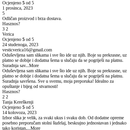
Ocjenjeno
5
od 5
1 prosinca, 2023
5
Odličan proizvod i brza dostava.
Hasznos?
3
2
Verica
Ocjenjeno
5
od 5
24 studenoga, 2023
vesticverica16@gmail.com
Oduševljena sam slikama i sve što ide uz njih. Boje su prekrasne, uz
platno se dobije i dodatna šema u slučaju da se pogriješi na platnu.
Suradnja sav
...More
Oduševljena sam slikama i sve što ide uz njih. Boje su prekrasne, uz
platno se dobije i dodatna šema u slučaju da se pogriješi na platnu.
Suradnja savršena. Sve u svemu, moja preporuka! Idealno za
opuštanje i bijeg od stvarnosti!
Hasznos?
2
2
Tanja Kereškenji
Ocjenjeno
5
od 5
14 kolovoza, 2023
Izbor slika je velik, za svaki ukus i svaku dob. Od dodatne opreme
posebno preporučam stolni štafelaj, beskrajno jednostavan i jednako
tako koristan,
...More