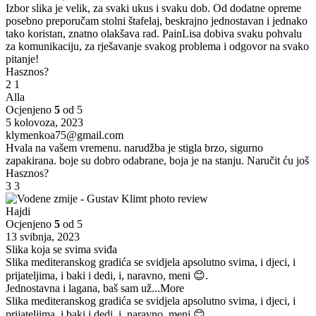
Izbor slika je velik, za svaki ukus i svaku dob. Od dodatne opreme
posebno preporučam stolni štafelaj, beskrajno jednostavan i jednako
tako koristan, znatno olakšava rad. PainLisa dobiva svaku pohvalu
za komunikaciju, za rješavanje svakog problema i odgovor na svako
pitanje!
Hasznos?
2
1
Alla
Ocjenjeno
5
od 5
5 kolovoza, 2023
klymenkoa75@gmail.com
Hvala na vašem vremenu. narudžba je stigla brzo, sigurno
zapakirana. boje su dobro odabrane, boja je na stanju. Naručit ću još
Hasznos?
3
3
Hajdi
Ocjenjeno
5
od 5
13 svibnja, 2023
Slika koja se svima sviđa
Slika mediteranskog gradića se svidjela apsolutno svima, i djeci, i
prijateljima, i baki i dedi, i, naravno, meni 😊.
Jednostavna i lagana, baš sam už
...More
Slika mediteranskog gradića se svidjela apsolutno svima, i djeci, i
prijateljima, i baki i dedi, i, naravno, meni 😊.