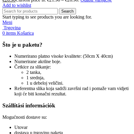
Add to wishlist
Search
Start typing to see products you are looking for.
Meni
Trgovina
0
items
Košarica
Što je u paketu?
Numerirano platno visoke kvalitete: (50cm X 40cm)
Numerirane akrilne boje.
Četkice za slikanje:
2 tanka,
1 srednja,
1 u debeloj veličini.
Referentna slika koja sadrži završni rad i pomaže vam vidjeti
koji će biti konačni rezultat.
Szállítási információk
Mogućnosti dostave su:
Utovar
dostava u trgovinu paketa