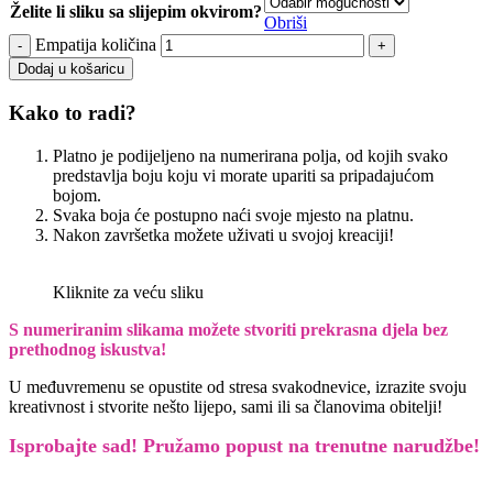
Želite li sliku sa slijepim okvirom?
Obriši
Empatija količina
Dodaj u košaricu
Kako to radi?
Platno je podijeljeno na numerirana polja, od kojih svako
predstavlja boju koju vi morate upariti sa pripadajućom
bojom.
Svaka boja će postupno naći svoje mjesto na platnu.
Nakon završetka možete uživati u svojoj kreaciji!
Kliknite za veću sliku
S numeriranim slikama možete stvoriti prekrasna djela bez
prethodnog iskustva!
U međuvremenu se opustite od stresa svakodnevice, izrazite svoju
kreativnost i stvorite nešto lijepo, sami ili sa članovima obitelji!
Isprobajte sad! Pružamo
popust na trenutne narudžbe!