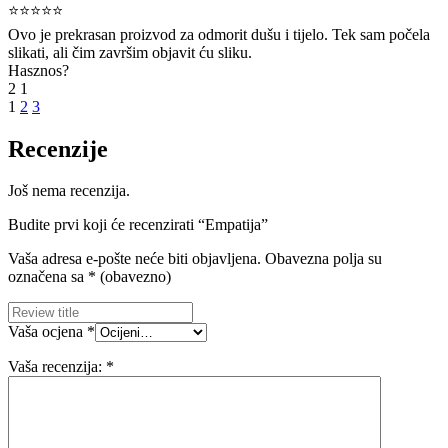
⭐⭐⭐⭐⭐
Ovo je prekrasan proizvod za odmorit dušu i tijelo. Tek sam počela
slikati, ali čim završim objavit ću sliku.
Hasznos?
2
1
1
2
3
Recenzije
Još nema recenzija.
Budite prvi koji će recenzirati “Empatija”
Vaša adresa e-pošte neće biti objavljena.
Obavezna polja su
označena sa
* (obavezno)
Vaša ocjena
*
Vaša recenzija:
*