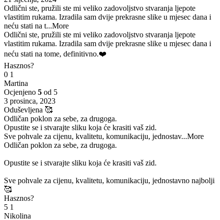
Odlični ste, pružili ste mi veliko zadovoljstvo stvaranja ljepote
vlastitim rukama. Izradila sam dvije prekrasne slike u mjesec dana i
neću stati na t
...More
Odlični ste, pružili ste mi veliko zadovoljstvo stvaranja ljepote
vlastitim rukama. Izradila sam dvije prekrasne slike u mjesec dana i
neću stati na tome, definitivno.❤️
Hasznos?
0
1
Martina
Ocjenjeno
5
od 5
3 prosinca, 2023
Oduševljena 🥰
Odličan poklon za sebe, za drugoga.
Opustite se i stvarajte sliku koja će krasiti vaš zid.
Sve pohvale za cijenu, kvalitetu, komunikaciju, jednostav
...More
Odličan poklon za sebe, za drugoga.
Opustite se i stvarajte sliku koja će krasiti vaš zid.
Sve pohvale za cijenu, kvalitetu, komunikaciju, jednostavno najbolji
🥰
Hasznos?
5
1
Nikolina