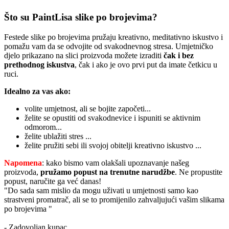
Što su PaintLisa slike po brojevima?
Festede slike po brojevima pružaju kreativno, meditativno iskustvo i
pomažu vam da se odvojite od svakodnevnog stresa. Umjetničko
djelo prikazano na slici proizvoda možete izraditi
čak i bez
prethodnog iskustva
, čak i ako je ovo prvi put da imate četkicu u
ruci.
Idealno za vas ako:
volite umjetnost, ali se bojite započeti...
želite se opustiti od svakodnevice i ispuniti se aktivnim
odmorom...
želite ublažiti stres ...
želite pružiti sebi ili svojoj obitelji kreativno iskustvo ...
Napomena
: kako bismo vam olakšali upoznavanje našeg
proizvoda,
pružamo popust
na trenutne narudžbe
. Ne propustite
popust, naručite ga već danas!
"Do sada sam mislio da mogu uživati u umjetnosti samo kao
strastveni promatrač, ali se to promijenilo zahvaljujući vašim slikama
po brojevima "
- Zadovoljan kupac