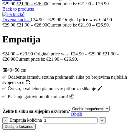
€29.90.
€
21.90
–
€
26.90
Current price is: €21.90 – €26.90.
Back to products
Drvena kućica
€
24.90
–
€
29.90
Original price was: €24.90 –
€29.90.
€
21.90
–
€
26.90
Current price is: €21.90 – €26.90.
Empatija
€
24.90
–
€
29.90
Original price was: €24.90 – €29.90.
€
21.90
–
€
26.90
Current price is: €21.90 – €26.90.
🖼️40×50 cm
✅ Odaberite između stotina prekrasnih slika po brojevima najbližih
svojem srcu 🥰
✅ Čvrsto, kvalitetno platno i sav pribor za slikanje 🖌️
✅ Plaćanje gotovinom ili karticom! 📦
Želite li sliku sa slijepim okvirom?
Obriši
Empatija količina
Dodaj u košaricu