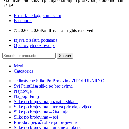
Ako imate bilo kakvih pitanja o kupnji ili proizvodu, slobodno nam
pišite!
E-mail: hello@paintlisa.hr
Facebook
© 2020 - 2026PaintLisa - all rights reserved
Izjava o zaštiti podataka
Opći uvjeti poslovanja
Search
Meni
Categories
Jedinstvene Slike Po Brojevima🎨
POPULARNO
Svi PaintLisa slike po brojevima
Najnovije
Najpopularnij
Slike po brojevima poznatih slikara
Slike po brojevima – mrtva priroda, cvijeće
Slike po brojevima – životinje
Slike po brojevima – psi
Priroda / pejzaži slike po brojevima
Slike po brojevima – urbane atrakcije