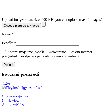
Upload images (max size: 500 KB, you can upload max. 5 images)
Choose pictures & videos
Naziv
*
E-pošta
*
Spremi moje ime, e-poštu i web-stranicu u ovom internet
pregledniku za sljedeći put kada budem komentirao.
Povezani proizvodi
-12%
Odabir mogućnosti
Quick view
Add to wishlist