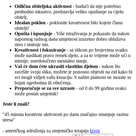
Odlična obiteljska aktivnost
- budući da nije potrebno
prethodno iskustvo, predstavlja veliko opuštanje za cijelu
obitelj.
Idealan poklon
- poklonite kreativnost bilo kojem članu
obitelji!
Opušta i ispunjuje
- Više istraživanja je pokazalo da nakon
napornog radnog dana umjetnost izuzetno dobro ublažava
stres i smiruje um.
Kreativnost i fokusiranje
- sa slikom po brojevima svatko
može naslikati pravo remek-djelo, a za to vrijeme može ući u
mirnije, usredotočeno mentalno stanje.
Vaš će dom ćete ukrasiti vlastitim djelom
- nakon što
završite svoju sliku, možete je ponosno objesiti na zid kako bi
svi mogli vidjeti vašu kreaciju. S našim platnom ne morate se
bojati ogrebotina ili oštećenja.
Preporučuje se za sve uzraste
- od 0 do 99 godina svako
može postati umjetnik!
Jeste li znali?
"45 minuta kreativne aktivnosti po danu značajno smanjuje razinu
stresa"
- američkog udruženja za umjetničku terapiju
Izvor