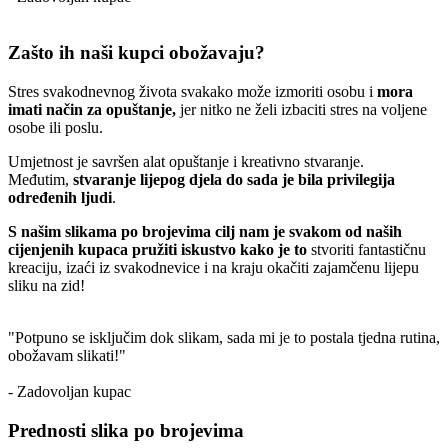
Zašto ih naši kupci obožavaju?
Stres svakodnevnog života svakako može izmoriti osobu i
mora
imati način za opuštanje,
jer nitko ne želi izbaciti stres na voljene
osobe ili poslu.
Umjetnost je savršen alat opuštanje i kreativno stvaranje.
Međutim,
stvaranje lijepog djela do sada je bila privilegija
određenih ljudi
.
S našim slikama po brojevima cilj nam je svakom od naših
cijenjenih kupaca pružiti iskustvo kako je to
stvoriti fantastičnu
kreaciju, izaći iz svakodnevice i na kraju okačiti zajamčenu lijepu
sliku na zid!
"Potpuno se isključim dok slikam, sada mi je to postala tjedna rutina,
obožavam slikati!"
- Zadovoljan kupac
Prednosti slika po brojevima