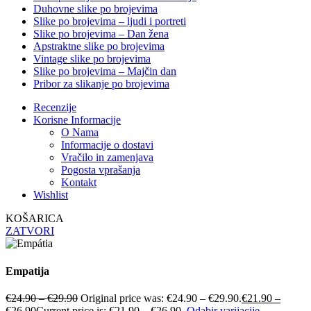
Duhovne slike po brojevima
Slike po brojevima – ljudi i portreti
Slike po brojevima – Dan žena
Apstraktne slike po brojevima
Vintage slike po brojevima
Slike po brojevima – Majčin dan
Pribor za slikanje po brojevima
Recenzije
Korisne Informacije
O Nama
Informacije o dostavi
Vračilo in zamenjava
Pogosta vprašanja
Kontakt
Wishlist
KOŠARICA
ZATVORI
Empatija
€
24.90
–
€
29.90
Original price was: €24.90 – €29.90.
€
21.90
–
€
26.90
Current price is: €21.90 – €26.90.
Odabir varijacije