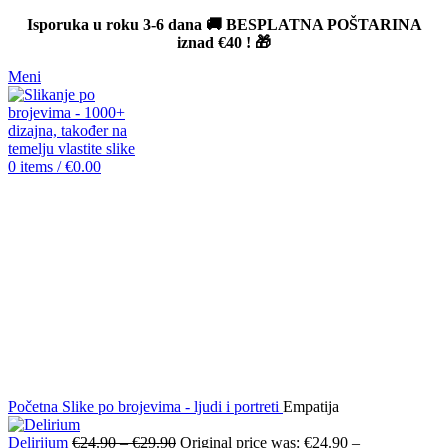
Isporuka u roku 3-6 dana 🚚 BESPLATNA POŠTARINA
iznad
€40
! 🎁
Meni
0
items
/
€
0.00
-12%
Click to enlarge
Početna
Slike po brojevima - ljudi i portreti
Empatija
Delirijum
€
24.90
–
€
29.90
Original price was: €24.90 –