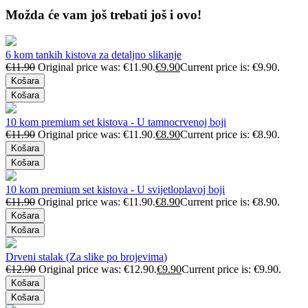
Možda će vam još trebati još i ovo!
6 kom tankih kistova za detaljno slikanje
€
11.90
Original price was: €11.90.
€
9.90
Current price is: €9.90.
Košara
Košara
10 kom premium set kistova - U tamnocrvenoj boji
€
11.90
Original price was: €11.90.
€
8.90
Current price is: €8.90.
Košara
Košara
10 kom premium set kistova - U svijetloplavoj boji
€
11.90
Original price was: €11.90.
€
8.90
Current price is: €8.90.
Košara
Košara
Drveni stalak (Za slike po brojevima)
€
12.90
Original price was: €12.90.
€
9.90
Current price is: €9.90.
Košara
Košara