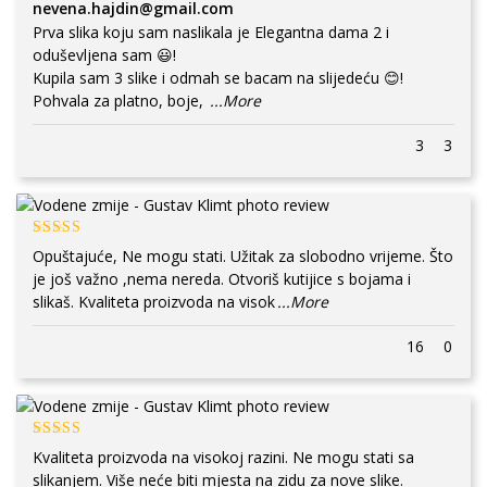
nevena.hajdin@gmail.com
Prva slika koju sam naslikala je Elegantna dama 2 i
oduševljena sam 😃!
Kupila sam 3 slike i odmah se bacam na slijedeću 😊!
Pohvala za platno, boje,
...More
3
3
Opuštajuće, Ne mogu stati. Užitak za slobodno vrijeme. Što
je još važno ,nema nereda. Otvoriš kutijice s bojama i
slikaš. Kvaliteta proizvoda na visok
...More
16
0
Kvaliteta proizvoda na visokoj razini. Ne mogu stati sa
slikanjem. Više neće biti mjesta na zidu za nove slike.