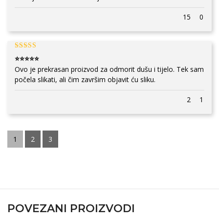
15
0
⭐⭐⭐⭐⭐
Ovo je prekrasan proizvod za odmorit dušu i tijelo. Tek sam
počela slikati, ali čim završim objavit ću sliku.
2
1
1
2
3
POVEZANI PROIZVODI