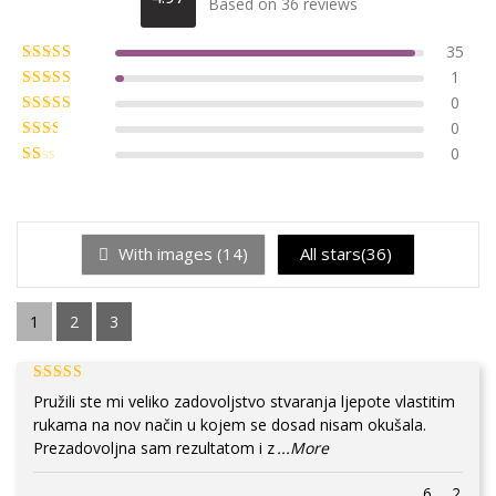
Based on 36 reviews
35
1
0
0
0
With images (
14
)
All stars(
36
)
1
2
3
Pružili ste mi veliko zadovoljstvo stvaranja ljepote vlastitim
rukama na nov način u kojem se dosad nisam okušala.
Prezadovoljna sam rezultatom i z
...More
6
2