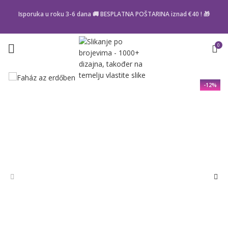
Isporuka u roku 3-6 dana 🚚 BESPLATNA POŠTARINA iznad
€40
! 🎁
0
-12%