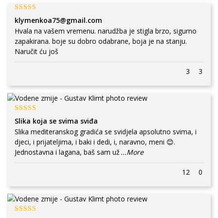
klymenkoa75@gmail.com
Hvala na vašem vremenu. narudžba je stigla brzo, sigurno
zapakirana. boje su dobro odabrane, boja je na stanju.
Naručit ću još
3
3
Slika koja se svima sviđa
Slika mediteranskog gradića se svidjela apsolutno svima, i
djeci, i prijateljima, i baki i dedi, i, naravno, meni 😊.
Jednostavna i lagana, baš sam už
...More
12
0