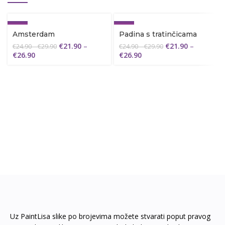
-12%
-12%
Amsterdam
Padina s tratinčicama
€
21.90
–
€
21.90
–
€
24.90
–
€
29.90
€
24.90
–
€
29.90
€
26.90
€
26.90
Uz PaintLisa slike po brojevima možete stvarati poput pravog