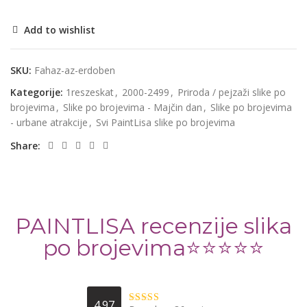
Add to wishlist
SKU:
Fahaz-az-erdoben
Kategorije:
1reszeskat
,
2000-2499
,
Priroda / pejzaži slike po
brojevima
,
Slike po brojevima - Majčin dan
,
Slike po brojevima
- urbane atrakcije
,
Svi PaintLisa slike po brojevima
Share:
PAINTLISA recenzije slika
po brojevima⭐️⭐️⭐️⭐️⭐️
4.97