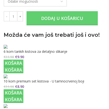
DODAJ U KOŠARICU
Možda će vam još trebati još i ovo!
6 kom tankih kistova za detaljno slikanje
€
11.90
€
9.90
KOŠARA
KOŠARA
10 kom premium set kistova - U tamnocrvenoj boji
€
11.90
€
8.90
KOŠARA
KOŠARA