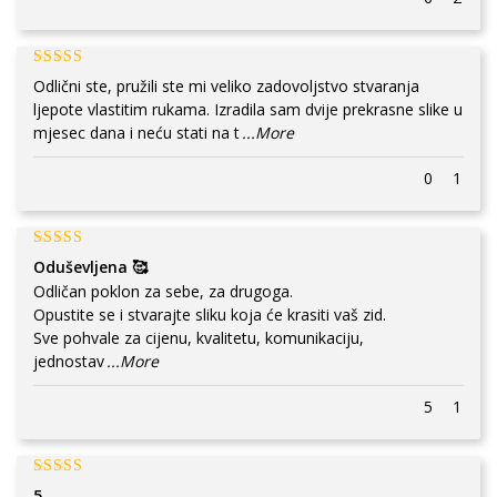
Odlični ste, pružili ste mi veliko zadovoljstvo stvaranja
ljepote vlastitim rukama. Izradila sam dvije prekrasne slike u
mjesec dana i neću stati na t
...More
0
1
Oduševljena 🥰
Odličan poklon za sebe, za drugoga.
Opustite se i stvarajte sliku koja će krasiti vaš zid.
Sve pohvale za cijenu, kvalitetu, komunikaciju,
jednostav
...More
5
1
5