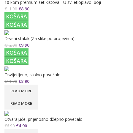
10 kom premium set kistova - U svijetloplavoj boji
€
11.90
€
8.90
KOŠARA
KOŠARA
Drveni stalak (Za slike po brojevima)
€
12.90
€
9.90
KOŠARA
KOŠARA
Osvijetljeno, stolno povećalo
€
11.90
€
8.90
READ MORE
READ MORE
Otvarajuće, prijenosno džepno povećalo
€
6.90
€
4.90