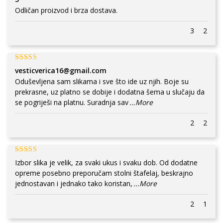
Odličan proizvod i brza dostava.
3
2
vesticverica16@gmail.com
Oduševljena sam slikama i sve što ide uz njih. Boje su
prekrasne, uz platno se dobije i dodatna šema u slučaju da
se pogriješi na platnu. Suradnja sav
...More
2
2
Izbor slika je velik, za svaki ukus i svaku dob. Od dodatne
opreme posebno preporučam stolni štafelaj, beskrajno
jednostavan i jednako tako koristan,
...More
2
1