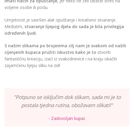
imati način za opuštanje,
jer nitko ne želi izbaciti stres na
voljene osobe ili poslu.
Umjetnost je savršen alat opuštanje i kreativno stvaranje.
Međutim,
stvaranje lijepog djela do sada je bila privilegija
određenih ljudi
.
S našim slikama po brojevima cilj nam je svakom od naših
cijenjenih kupaca pružiti iskustvo kako je to
stvoriti
fantastičnu kreaciju, izaći iz svakodnevice i na kraju okačiti
zajamčenu lijepu sliku na zid!
"Potpuno se isključim dok slikam, sada mi je to
postala tjedna rutina, obožavam slikati!"
- Zadovoljan kupac