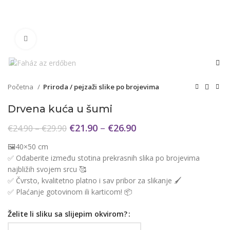
Click to enlarge
Početna
Priroda / pejzaži slike po brojevima
Drvena kuća u šumi
€
21.90
–
€
26.90
€
24.90
–
€
29.90
🖼️40×50 cm
✅ Odaberite između stotina prekrasnih slika po brojevima
najbližih svojem srcu 🥰
✅ Čvrsto, kvalitetno platno i sav pribor za slikanje 🖌️
✅ Plaćanje gotovinom ili karticom! 📦
Želite li sliku sa slijepim okvirom?