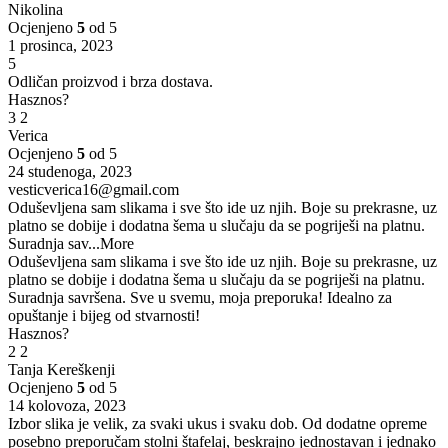
Nikolina
Ocjenjeno
5
od 5
1 prosinca, 2023
5
Odličan proizvod i brza dostava.
Hasznos?
3
2
Verica
Ocjenjeno
5
od 5
24 studenoga, 2023
vesticverica16@gmail.com
Oduševljena sam slikama i sve što ide uz njih. Boje su prekrasne, uz
platno se dobije i dodatna šema u slučaju da se pogriješi na platnu.
Suradnja sav
...More
Oduševljena sam slikama i sve što ide uz njih. Boje su prekrasne, uz
platno se dobije i dodatna šema u slučaju da se pogriješi na platnu.
Suradnja savršena. Sve u svemu, moja preporuka! Idealno za
opuštanje i bijeg od stvarnosti!
Hasznos?
2
2
Tanja Kereškenji
Ocjenjeno
5
od 5
14 kolovoza, 2023
Izbor slika je velik, za svaki ukus i svaku dob. Od dodatne opreme
posebno preporučam stolni štafelaj, beskrajno jednostavan i jednako