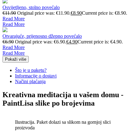
Osvijetljeno, stolno povećalo
€
11.90
Original price was: €11.90.
€
8.90
Current price is: €8.90.
Read More
Read More
Otvarajuće, prijenosno džepno povećalo
€
6.90
Original price was: €6.90.
€
4.90
Current price is: €4.90.
Read More
Read More
Pokaži više
Što je u paketu?
Informacije o dostavi
Načini plaćanja
Kreativna meditacija u vašem domu -
PaintLisa slike po brojevima
Ilustracija. Paket dolazi sa slikom na gornjoj slici
proizvoda