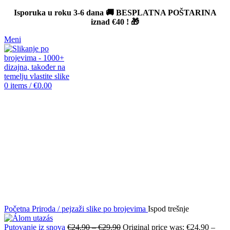
Isporuka u roku 3-6 dana 🚚 BESPLATNA POŠTARINA
iznad
€40
! 🎁
Meni
0
items
/
€
0.00
-12%
Click to enlarge
Početna
Priroda / pejzaži slike po brojevima
Ispod trešnje
Putovanje iz snova
€
24.90
–
€
29.90
Original price was: €24.90 –