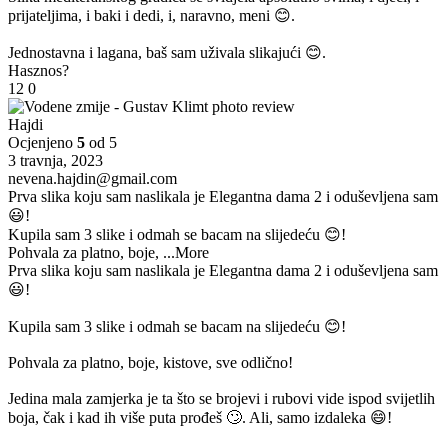
prijateljima, i baki i dedi, i, naravno, meni 😊.
Jednostavna i lagana, baš sam uživala slikajući 😊.
Hasznos?
12
0
Hajdi
Ocjenjeno
5
od 5
3 travnja, 2023
nevena.hajdin@gmail.com
Prva slika koju sam naslikala je Elegantna dama 2 i oduševljena sam
😃!
Kupila sam 3 slike i odmah se bacam na slijedeću 😊!
Pohvala za platno, boje,
...More
Prva slika koju sam naslikala je Elegantna dama 2 i oduševljena sam
😃!
Kupila sam 3 slike i odmah se bacam na slijedeću 😊!
Pohvala za platno, boje, kistove, sve odlično!
Jedina mala zamjerka je ta što se brojevi i rubovi vide ispod svijetlih
boja, čak i kad ih više puta prođeš 🙄. Ali, samo izdaleka 😄!