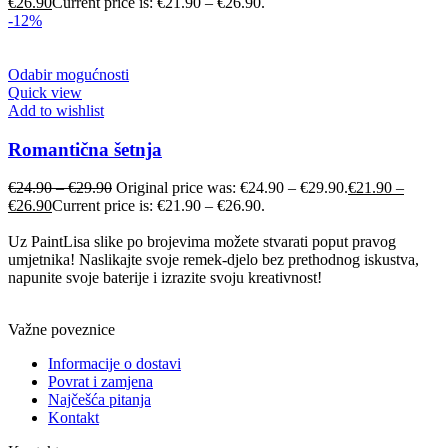
€
26.90
Current price is: €21.90 – €26.90.
-12%
Odabir mogućnosti
Quick view
Add to wishlist
Romantična šetnja
€
24.90
–
€
29.90
Original price was: €24.90 – €29.90.
€
21.90
–
€
26.90
Current price is: €21.90 – €26.90.
Uz PaintLisa slike po brojevima možete stvarati poput pravog
umjetnika! Naslikajte svoje remek-djelo bez prethodnog iskustva,
napunite svoje baterije i izrazite svoju kreativnost!
Važne poveznice
Informacije o dostavi
Povrat i zamjena
Najčešća pitanja
Kontakt