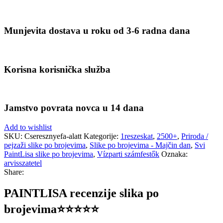
Munjevita dostava u roku od 3-6 radna dana
Korisna korisnička služba
Jamstvo povrata novca u 14 dana
Add to wishlist
SKU:
Cseresznyefa-alatt
Kategorije:
1reszeskat
,
2500+
,
Priroda /
pejzaži slike po brojevima
,
Slike po brojevima - Majčin dan
,
Svi
PaintLisa slike po brojevima
,
Vízparti számfestők
Oznaka:
arvisszatetel
Share:
PAINTLISA recenzije slika po
brojevima⭐️⭐️⭐️⭐️⭐️