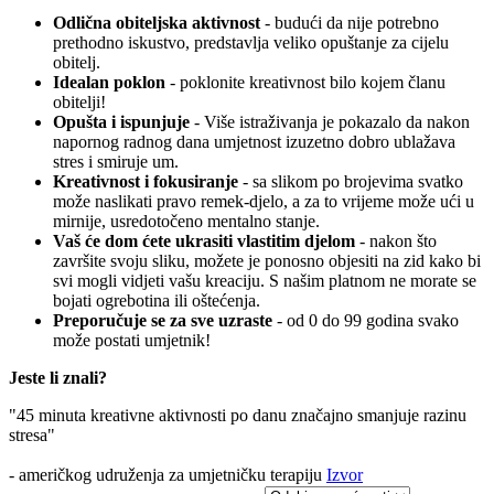
Odlična obiteljska aktivnost
- budući da nije potrebno
prethodno iskustvo, predstavlja veliko opuštanje za cijelu
obitelj.
Idealan poklon
- poklonite kreativnost bilo kojem članu
obitelji!
Opušta i ispunjuje
- Više istraživanja je pokazalo da nakon
napornog radnog dana umjetnost izuzetno dobro ublažava
stres i smiruje um.
Kreativnost i fokusiranje
- sa slikom po brojevima svatko
može naslikati pravo remek-djelo, a za to vrijeme može ući u
mirnije, usredotočeno mentalno stanje.
Vaš će dom ćete ukrasiti vlastitim djelom
- nakon što
završite svoju sliku, možete je ponosno objesiti na zid kako bi
svi mogli vidjeti vašu kreaciju. S našim platnom ne morate se
bojati ogrebotina ili oštećenja.
Preporučuje se za sve uzraste
- od 0 do 99 godina svako
može postati umjetnik!
Jeste li znali?
"45 minuta kreativne aktivnosti po danu značajno smanjuje razinu
stresa"
- američkog udruženja za umjetničku terapiju
Izvor