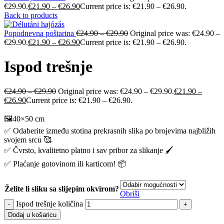
€29.90.
€
21.90
–
€
26.90
Current price is: €21.90 – €26.90.
Back to products
Popodnevna poštarina
€
24.90
–
€
29.90
Original price was: €24.90 –
€29.90.
€
21.90
–
€
26.90
Current price is: €21.90 – €26.90.
Ispod trešnje
€
24.90
–
€
29.90
Original price was: €24.90 – €29.90.
€
21.90
–
€
26.90
Current price is: €21.90 – €26.90.
🖼️40×50 cm
✅ Odaberite između stotina prekrasnih slika po brojevima najbližih
svojem srcu 🥰
✅ Čvrsto, kvalitetno platno i sav pribor za slikanje 🖌️
✅ Plaćanje gotovinom ili karticom! 📦
Želite li sliku sa slijepim okvirom?
Obriši
Ispod trešnje količina
Dodaj u košaricu