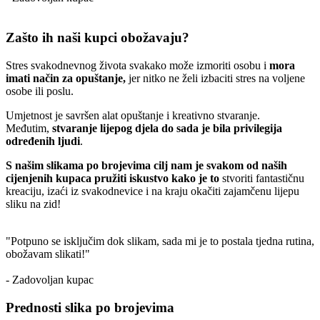
Zašto ih naši kupci obožavaju?
Stres svakodnevnog života svakako može izmoriti osobu i
mora
imati način za opuštanje,
jer nitko ne želi izbaciti stres na voljene
osobe ili poslu.
Umjetnost je savršen alat opuštanje i kreativno stvaranje.
Međutim,
stvaranje lijepog djela do sada je bila privilegija
određenih ljudi
.
S našim slikama po brojevima cilj nam je svakom od naših
cijenjenih kupaca pružiti iskustvo kako je to
stvoriti fantastičnu
kreaciju, izaći iz svakodnevice i na kraju okačiti zajamčenu lijepu
sliku na zid!
"Potpuno se isključim dok slikam, sada mi je to postala tjedna rutina,
obožavam slikati!"
- Zadovoljan kupac
Prednosti slika po brojevima