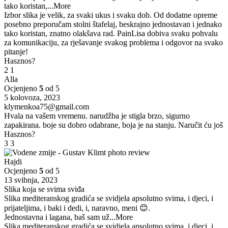
tako koristan,
...More
Izbor slika je velik, za svaki ukus i svaku dob. Od dodatne opreme
posebno preporučam stolni štafelaj, beskrajno jednostavan i jednako
tako koristan, znatno olakšava rad. PainLisa dobiva svaku pohvalu
za komunikaciju, za rješavanje svakog problema i odgovor na svako
pitanje!
Hasznos?
2
1
Alla
Ocjenjeno
5
od 5
5 kolovoza, 2023
klymenkoa75@gmail.com
Hvala na vašem vremenu. narudžba je stigla brzo, sigurno
zapakirana. boje su dobro odabrane, boja je na stanju. Naručit ću još
Hasznos?
3
3
Hajdi
Ocjenjeno
5
od 5
13 svibnja, 2023
Slika koja se svima sviđa
Slika mediteranskog gradića se svidjela apsolutno svima, i djeci, i
prijateljima, i baki i dedi, i, naravno, meni 😊.
Jednostavna i lagana, baš sam už
...More
Slika mediteranskog gradića se svidjela apsolutno svima, i djeci, i