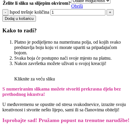
Želite li sliku sa slijepim okvirom?
Obriši
Ispod trešnje količina
Dodaj u košaricu
Kako to radi?
Platno je podijeljeno na numerirana polja, od kojih svako
predstavlja boju koju vi morate upariti sa pripadajućom
bojom.
Svaka boja će postupno naći svoje mjesto na platnu.
Nakon završetka možete uživati u svojoj kreaciji!
Kliknite za veću sliku
S numeriranim slikama možete stvoriti prekrasna djela bez
prethodnog iskustva!
U međuvremenu se opustite od stresa svakodnevice, izrazite svoju
kreativnost i stvorite nešto lijepo, sami ili sa članovima obitelji!
Isprobajte sad! Pružamo
popust na trenutne narudžbe!