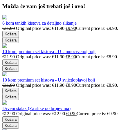
Možda će vam još trebati još i ovo!
6 kom tankih kistova za detaljno slikanje
€
11.90
Original price was: €11.90.
€
9.90
Current price is: €9.90.
Košara
Košara
10 kom premium set kistova - U tamnocrvenoj boji
€
11.90
Original price was: €11.90.
€
8.90
Current price is: €8.90.
Košara
Košara
10 kom premium set kistova - U svijetloplavoj boji
€
11.90
Original price was: €11.90.
€
8.90
Current price is: €8.90.
Košara
Košara
Drveni stalak (Za slike po brojevima)
€
12.90
Original price was: €12.90.
€
9.90
Current price is: €9.90.
Košara
Košara