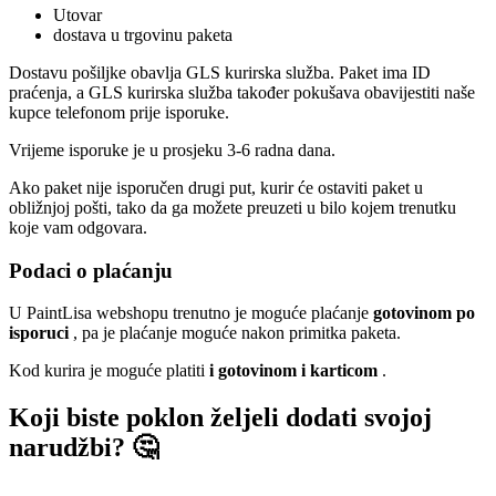
Utovar
dostava u trgovinu paketa
Dostavu pošiljke obavlja GLS kurirska služba. Paket ima ID
praćenja, a GLS kurirska služba također pokušava obavijestiti naše
kupce telefonom prije isporuke.
Vrijeme isporuke je u prosjeku 3-6 radna dana.
Ako paket nije isporučen drugi put, kurir će ostaviti paket u
obližnjoj pošti, tako da ga možete preuzeti u bilo kojem trenutku
koje vam odgovara.
Podaci o plaćanju
U PaintLisa webshopu trenutno je moguće plaćanje
gotovinom po
isporuci
, pa je plaćanje moguće nakon primitka paketa.
Kod kurira je moguće platiti
i gotovinom i karticom
.
Koji biste poklon željeli dodati svojoj
narudžbi? 🤔