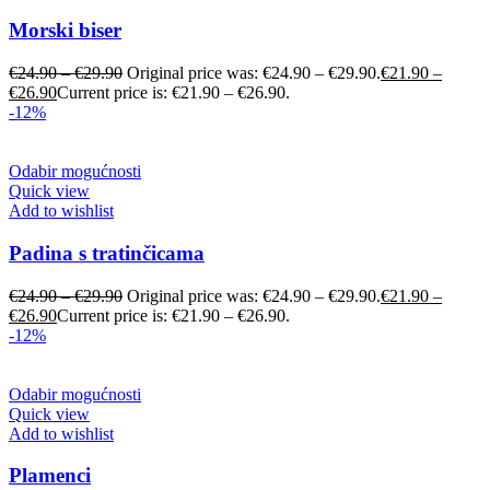
Morski biser
€
24.90
–
€
29.90
Original price was: €24.90 – €29.90.
€
21.90
–
€
26.90
Current price is: €21.90 – €26.90.
-12%
Odabir mogućnosti
Quick view
Add to wishlist
Padina s tratinčicama
€
24.90
–
€
29.90
Original price was: €24.90 – €29.90.
€
21.90
–
€
26.90
Current price is: €21.90 – €26.90.
-12%
Odabir mogućnosti
Quick view
Add to wishlist
Plamenci