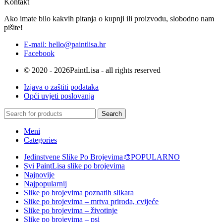
Kontakt
Ako imate bilo kakvih pitanja o kupnji ili proizvodu, slobodno nam
pišite!
E-mail: hello@paintlisa.hr
Facebook
© 2020 - 2026PaintLisa - all rights reserved
Izjava o zaštiti podataka
Opći uvjeti poslovanja
Search
Meni
Categories
Jedinstvene Slike Po Brojevima🎨
POPULARNO
Svi PaintLisa slike po brojevima
Najnovije
Najpopularnij
Slike po brojevima poznatih slikara
Slike po brojevima – mrtva priroda, cvijeće
Slike po brojevima – životinje
Slike po brojevima – psi