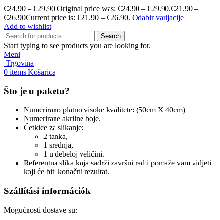
€
24.90
–
€
29.90
Original price was: €24.90 – €29.90.
€
21.90
–
€
26.90
Current price is: €21.90 – €26.90.
Odabir varijacije
Add to wishlist
Search
Start typing to see products you are looking for.
Meni
Trgovina
0
items
Košarica
Što je u paketu?
Numerirano platno visoke kvalitete: (50cm X 40cm)
Numerirane akrilne boje.
Četkice za slikanje:
2 tanka,
1 srednja,
1 u debeloj veličini.
Referentna slika koja sadrži završni rad i pomaže vam vidjeti
koji će biti konačni rezultat.
Szállítási információk
Mogućnosti dostave su: