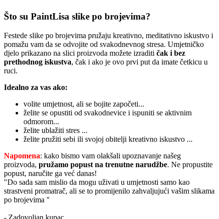
Što su PaintLisa slike po brojevima?
Festede slike po brojevima pružaju kreativno, meditativno iskustvo i
pomažu vam da se odvojite od svakodnevnog stresa. Umjetničko
djelo prikazano na slici proizvoda možete izraditi
čak i bez
prethodnog iskustva
, čak i ako je ovo prvi put da imate četkicu u
ruci.
Idealno za vas ako:
volite umjetnost, ali se bojite započeti...
želite se opustiti od svakodnevice i ispuniti se aktivnim
odmorom...
želite ublažiti stres ...
želite pružiti sebi ili svojoj obitelji kreativno iskustvo ...
Napomena
: kako bismo vam olakšali upoznavanje našeg
proizvoda,
pružamo popust
na trenutne narudžbe
. Ne propustite
popust, naručite ga već danas!
"Do sada sam mislio da mogu uživati u umjetnosti samo kao
strastveni promatrač, ali se to promijenilo zahvaljujući vašim slikama
po brojevima "
- Zadovoljan kupac