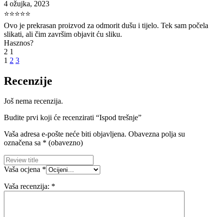
4 ožujka, 2023
⭐⭐⭐⭐⭐
Ovo je prekrasan proizvod za odmorit dušu i tijelo. Tek sam počela
slikati, ali čim završim objavit ću sliku.
Hasznos?
2
1
1
2
3
Recenzije
Još nema recenzija.
Budite prvi koji će recenzirati “Ispod trešnje”
Vaša adresa e-pošte neće biti objavljena.
Obavezna polja su
označena sa
* (obavezno)
Vaša ocjena
*
Vaša recenzija:
*