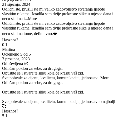
21 siječnja, 2024
Odlični ste, pružili ste mi veliko zadovoljstvo stvaranja ljepote
vlastitim rukama. Izradila sam dvije prekrasne slike u mjesec dana i
neću stati na t
...More
Odlični ste, pružili ste mi veliko zadovoljstvo stvaranja ljepote
vlastitim rukama. Izradila sam dvije prekrasne slike u mjesec dana i
neću stati na tome, definitivno.❤️
Hasznos?
0
1
Martina
Ocjenjeno
5
od 5
3 prosinca, 2023
Oduševljena 🥰
Odličan poklon za sebe, za drugoga.
Opustite se i stvarajte sliku koja će krasiti vaš zid.
Sve pohvale za cijenu, kvalitetu, komunikaciju, jednostav
...More
Odličan poklon za sebe, za drugoga.
Opustite se i stvarajte sliku koja će krasiti vaš zid.
Sve pohvale za cijenu, kvalitetu, komunikaciju, jednostavno najbolji
🥰
Hasznos?
5
1