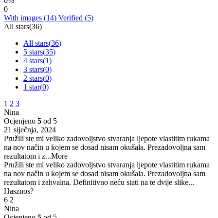
0%
0
With images (
14
)
Verified (
5
)
All stars(
36
)
All stars(
36
)
5 stars(
35
)
4 stars(
1
)
3 stars(
0
)
2 stars(
0
)
1 star(
0
)
1
2
3
Nina
Ocjenjeno
5
od 5
21 siječnja, 2024
Pružili ste mi veliko zadovoljstvo stvaranja ljepote vlastitim rukama
na nov način u kojem se dosad nisam okušala. Prezadovoljna sam
rezultatom i z
...More
Pružili ste mi veliko zadovoljstvo stvaranja ljepote vlastitim rukama
na nov način u kojem se dosad nisam okušala. Prezadovoljna sam
rezultatom i zahvalna. Definitivno neću stati na te dvije slike...
Hasznos?
6
2
Nina
Ocjenjeno
5
od 5