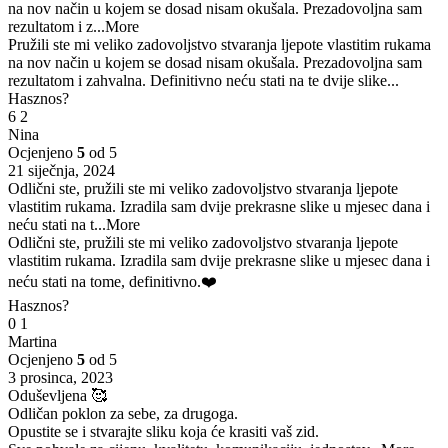
na nov način u kojem se dosad nisam okušala. Prezadovoljna sam
rezultatom i z
...More
Pružili ste mi veliko zadovoljstvo stvaranja ljepote vlastitim rukama
na nov način u kojem se dosad nisam okušala. Prezadovoljna sam
rezultatom i zahvalna. Definitivno neću stati na te dvije slike...
Hasznos?
6
2
Nina
Ocjenjeno
5
od 5
21 siječnja, 2024
Odlični ste, pružili ste mi veliko zadovoljstvo stvaranja ljepote
vlastitim rukama. Izradila sam dvije prekrasne slike u mjesec dana i
neću stati na t
...More
Odlični ste, pružili ste mi veliko zadovoljstvo stvaranja ljepote
vlastitim rukama. Izradila sam dvije prekrasne slike u mjesec dana i
neću stati na tome, definitivno.❤️
Hasznos?
0
1
Martina
Ocjenjeno
5
od 5
3 prosinca, 2023
Oduševljena 🥰
Odličan poklon za sebe, za drugoga.
Opustite se i stvarajte sliku koja će krasiti vaš zid.