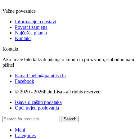
Važne poveznice
Informacije o dostavi
Povrat i zamjena
Najčešća pitanja
Kontakt
Kontakt
Ako imate bilo kakvih pitanja o kupnji ili proizvodu, slobodno nam
pišite!
E-mail: hello@paintlisa.hr
Facebook
© 2020 - 2026PaintLisa - all rights reserved
Izjava o zaštiti podataka
Opći uvjeti poslovanja
Search
Meni
Categories