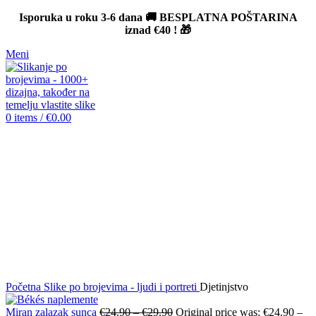
Isporuka u roku 3-6 dana 🚚 BESPLATNA POŠTARINA
iznad
€40
! 🎁
Meni
0
items
/
€
0.00
-12%
Click to enlarge
Početna
Slike po brojevima - ljudi i portreti
Djetinjstvo
Miran zalazak sunca
€
24.90
–
€
29.90
Original price was: €24.90 –