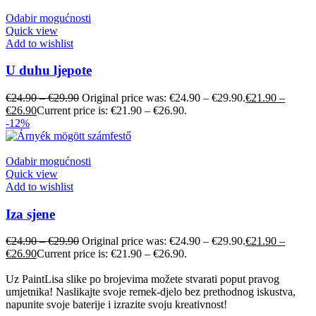
Odabir mogućnosti
Quick view
Add to wishlist
U duhu ljepote
€
24.90
–
€
29.90
Original price was: €24.90 – €29.90.
€
21.90
–
€
26.90
Current price is: €21.90 – €26.90.
-12%
Odabir mogućnosti
Quick view
Add to wishlist
Iza sjene
€
24.90
–
€
29.90
Original price was: €24.90 – €29.90.
€
21.90
–
€
26.90
Current price is: €21.90 – €26.90.
Uz PaintLisa slike po brojevima možete stvarati poput pravog
umjetnika! Naslikajte svoje remek-djelo bez prethodnog iskustva,
napunite svoje baterije i izrazite svoju kreativnost!