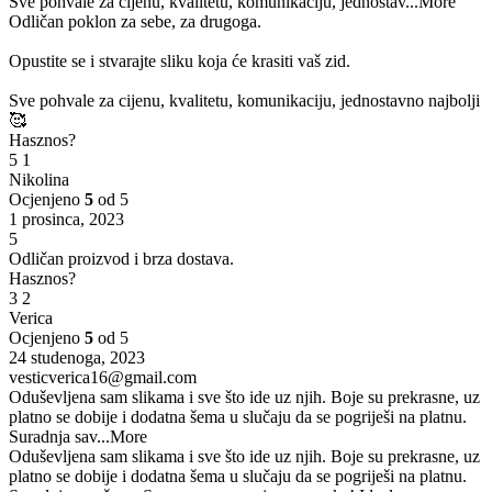
Sve pohvale za cijenu, kvalitetu, komunikaciju, jednostav
...More
Odličan poklon za sebe, za drugoga.
Opustite se i stvarajte sliku koja će krasiti vaš zid.
Sve pohvale za cijenu, kvalitetu, komunikaciju, jednostavno najbolji
🥰
Hasznos?
5
1
Nikolina
Ocjenjeno
5
od 5
1 prosinca, 2023
5
Odličan proizvod i brza dostava.
Hasznos?
3
2
Verica
Ocjenjeno
5
od 5
24 studenoga, 2023
vesticverica16@gmail.com
Oduševljena sam slikama i sve što ide uz njih. Boje su prekrasne, uz
platno se dobije i dodatna šema u slučaju da se pogriješi na platnu.
Suradnja sav
...More
Oduševljena sam slikama i sve što ide uz njih. Boje su prekrasne, uz
platno se dobije i dodatna šema u slučaju da se pogriješi na platnu.