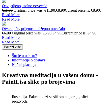
Osvijetljeno, stolno povećalo
€
11.90
Original price was: €11.90.
€
8.90
Current price is: €8.90.
Read More
Read More
Otvarajuće, prijenosno džepno povećalo
€
6.90
Original price was: €6.90.
€
4.90
Current price is: €4.90.
Read More
Read More
Pokaži više
Što je u paketu?
Informacije o dostavi
Načini plaćanja
Kreativna meditacija u vašem domu -
PaintLisa slike po brojevima
Ilustracija. Paket dolazi sa slikom na gornjoj slici
proizvoda