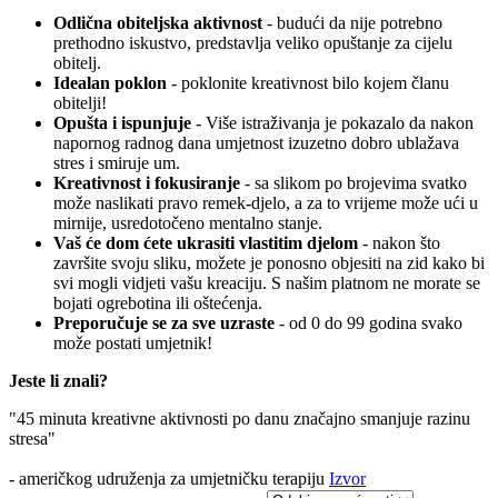
Odlična obiteljska aktivnost
- budući da nije potrebno
prethodno iskustvo, predstavlja veliko opuštanje za cijelu
obitelj.
Idealan poklon
- poklonite kreativnost bilo kojem članu
obitelji!
Opušta i ispunjuje
- Više istraživanja je pokazalo da nakon
napornog radnog dana umjetnost izuzetno dobro ublažava
stres i smiruje um.
Kreativnost i fokusiranje
- sa slikom po brojevima svatko
može naslikati pravo remek-djelo, a za to vrijeme može ući u
mirnije, usredotočeno mentalno stanje.
Vaš će dom ćete ukrasiti vlastitim djelom
- nakon što
završite svoju sliku, možete je ponosno objesiti na zid kako bi
svi mogli vidjeti vašu kreaciju. S našim platnom ne morate se
bojati ogrebotina ili oštećenja.
Preporučuje se za sve uzraste
- od 0 do 99 godina svako
može postati umjetnik!
Jeste li znali?
"45 minuta kreativne aktivnosti po danu značajno smanjuje razinu
stresa"
- američkog udruženja za umjetničku terapiju
Izvor