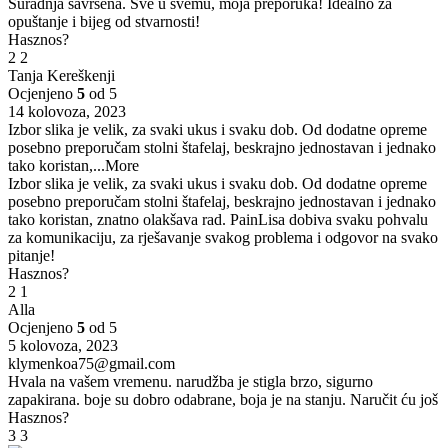
Suradnja savršena. Sve u svemu, moja preporuka! Idealno za
opuštanje i bijeg od stvarnosti!
Hasznos?
2
2
Tanja Kereškenji
Ocjenjeno
5
od 5
14 kolovoza, 2023
Izbor slika je velik, za svaki ukus i svaku dob. Od dodatne opreme
posebno preporučam stolni štafelaj, beskrajno jednostavan i jednako
tako koristan,
...More
Izbor slika je velik, za svaki ukus i svaku dob. Od dodatne opreme
posebno preporučam stolni štafelaj, beskrajno jednostavan i jednako
tako koristan, znatno olakšava rad. PainLisa dobiva svaku pohvalu
za komunikaciju, za rješavanje svakog problema i odgovor na svako
pitanje!
Hasznos?
2
1
Alla
Ocjenjeno
5
od 5
5 kolovoza, 2023
klymenkoa75@gmail.com
Hvala na vašem vremenu. narudžba je stigla brzo, sigurno
zapakirana. boje su dobro odabrane, boja je na stanju. Naručit ću još
Hasznos?
3
3