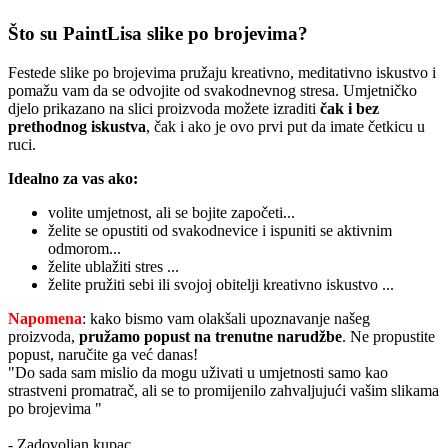
Što su PaintLisa slike po brojevima?
Festede slike po brojevima pružaju kreativno, meditativno iskustvo i
pomažu vam da se odvojite od svakodnevnog stresa. Umjetničko
djelo prikazano na slici proizvoda možete izraditi
čak i bez
prethodnog iskustva
, čak i ako je ovo prvi put da imate četkicu u
ruci.
Idealno za vas ako:
volite umjetnost, ali se bojite započeti...
želite se opustiti od svakodnevice i ispuniti se aktivnim
odmorom...
želite ublažiti stres ...
želite pružiti sebi ili svojoj obitelji kreativno iskustvo ...
Napomena
: kako bismo vam olakšali upoznavanje našeg
proizvoda,
pružamo popust
na trenutne narudžbe
. Ne propustite
popust, naručite ga već danas!
"Do sada sam mislio da mogu uživati u umjetnosti samo kao
strastveni promatrač, ali se to promijenilo zahvaljujući vašim slikama
po brojevima "
- Zadovoljan kupac