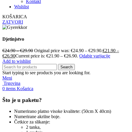
Kontakt
Wishlist
KOŠARICA
ZATVORI
Djetinjstvo
€
24.90
–
€
29.90
Original price was: €24.90 – €29.90.
€
21.90
–
€
26.90
Current price is: €21.90 – €26.90.
Odabir varijacije
Add to wishlist
Search
Start typing to see products you are looking for.
Meni
Trgovina
0
items
Košarica
Što je u paketu?
Numerirano platno visoke kvalitete: (50cm X 40cm)
Numerirane akrilne boje.
Četkice za slikanje:
2 tanka,