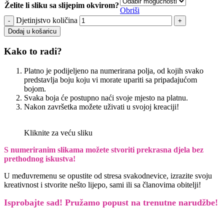
Želite li sliku sa slijepim okvirom?
Obriši
Djetinjstvo količina
Dodaj u košaricu
Kako to radi?
Platno je podijeljeno na numerirana polja, od kojih svako
predstavlja boju koju vi morate upariti sa pripadajućom
bojom.
Svaka boja će postupno naći svoje mjesto na platnu.
Nakon završetka možete uživati u svojoj kreaciji!
Kliknite za veću sliku
S numeriranim slikama možete stvoriti prekrasna djela bez
prethodnog iskustva!
U međuvremenu se opustite od stresa svakodnevice, izrazite svoju
kreativnost i stvorite nešto lijepo, sami ili sa članovima obitelji!
Isprobajte sad! Pružamo
popust na trenutne narudžbe!