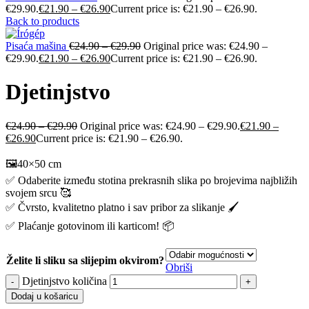
€29.90.
€
21.90
–
€
26.90
Current price is: €21.90 – €26.90.
Back to products
Pisaća mašina
€
24.90
–
€
29.90
Original price was: €24.90 –
€29.90.
€
21.90
–
€
26.90
Current price is: €21.90 – €26.90.
Djetinjstvo
€
24.90
–
€
29.90
Original price was: €24.90 – €29.90.
€
21.90
–
€
26.90
Current price is: €21.90 – €26.90.
🖼️40×50 cm
✅ Odaberite između stotina prekrasnih slika po brojevima najbližih
svojem srcu 🥰
✅ Čvrsto, kvalitetno platno i sav pribor za slikanje 🖌️
✅ Plaćanje gotovinom ili karticom! 📦
Želite li sliku sa slijepim okvirom?
Obriši
Djetinjstvo količina
Dodaj u košaricu