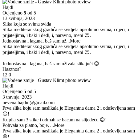
Hajdi
Ocjenjeno
5
od 5
13 svibnja, 2023
Slika koja se svima sviđa
Slika mediteranskog gradića se svidjela apsolutno svima, i djeci, i
prijateljima, i baki i dedi, i, naravno, meni 😊.
Jednostavna i lagana, baš sam už
...More
Slika mediteranskog gradića se svidjela apsolutno svima, i djeci, i
prijateljima, i baki i dedi, i, naravno, meni 😊.
Jednostavna i lagana, baš sam uživala slikajući 😊.
Hasznos?
12
0
Hajdi
Ocjenjeno
5
od 5
3 travnja, 2023
nevena.hajdin@gmail.com
Prva slika koju sam naslikala je Elegantna dama 2 i oduševljena sam
😃!
Kupila sam 3 slike i odmah se bacam na slijedeću 😊!
Pohvala za platno, boje,
...More
Prva slika koju sam naslikala je Elegantna dama 2 i oduševljena sam
😃!