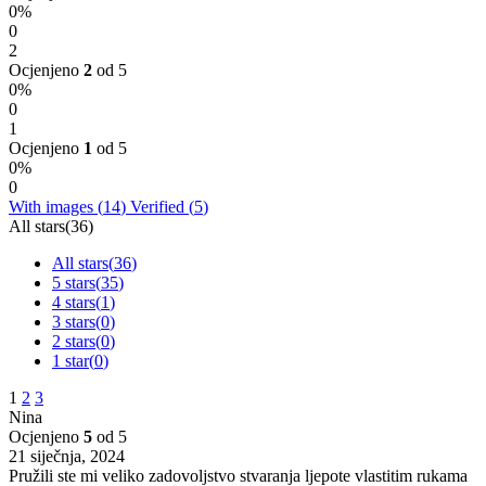
0%
0
2
Ocjenjeno
2
od 5
0%
0
1
Ocjenjeno
1
od 5
0%
0
With images (
14
)
Verified (
5
)
All stars(
36
)
All stars(
36
)
5 stars(
35
)
4 stars(
1
)
3 stars(
0
)
2 stars(
0
)
1 star(
0
)
1
2
3
Nina
Ocjenjeno
5
od 5
21 siječnja, 2024
Pružili ste mi veliko zadovoljstvo stvaranja ljepote vlastitim rukama