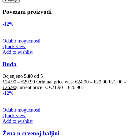
Povezani proizvodi
-12%
Odabir mogućnosti
Quick view
Add to wishlist
Buda
Ocjenjeno
5.00
od 5
€
24.90
–
€
29.90
Original price was: €24.90 – €29.90.
€
21.90
–
€
26.90
Current price is: €21.90 – €26.90.
-12%
Odabir mogućnosti
Quick view
Add to wishlist
Žena u crvenoj haljini