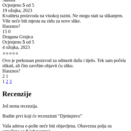
Ocjenjeno
5
od 5
19 ožujka, 2023
Kvaliteta proizvoda na visokoj razini. Ne mogu stati sa slikanjem.
Više neće biti mjesta na zidu za nove slike.
Hasznos?
15
0
Dragana Grujica
Ocjenjeno
5
od 5
4 ožujka, 2023
⭐⭐⭐⭐⭐
Ovo je prekrasan proizvod za odmorit dušu i tijelo. Tek sam počela
slikati, ali čim završim objavit ću sliku.
Hasznos?
2
1
1
2
3
Recenzije
Još nema recenzija.
Budite prvi koji će recenzirati “Djetinjstvo”
Vaša adresa e-pošte neće biti objavljena.
Obavezna polja su