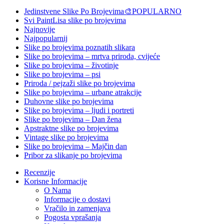
Jedinstvene Slike Po Brojevima🎨
POPULARNO
Svi PaintLisa slike po brojevima
Najnovije
Najpopularnij
Slike po brojevima poznatih slikara
Slike po brojevima – mrtva priroda, cvijeće
Slike po brojevima – životinje
Slike po brojevima – psi
Priroda / pejzaži slike po brojevima
Slike po brojevima – urbane atrakcije
Duhovne slike po brojevima
Slike po brojevima – ljudi i portreti
Slike po brojevima – Dan žena
Apstraktne slike po brojevima
Vintage slike po brojevima
Slike po brojevima – Majčin dan
Pribor za slikanje po brojevima
Recenzije
Korisne Informacije
O Nama
Informacije o dostavi
Vračilo in zamenjava
Pogosta vprašanja