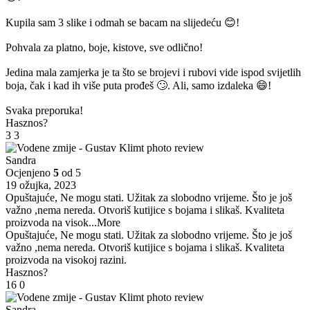
Kupila sam 3 slike i odmah se bacam na slijedeću 😊!
Pohvala za platno, boje, kistove, sve odlično!
Jedina mala zamjerka je ta što se brojevi i rubovi vide ispod svijetlih
boja, čak i kad ih više puta prođeš 🙄. Ali, samo izdaleka 😄!
Svaka preporuka!
Hasznos?
3
3
Sandra
Ocjenjeno
5
od 5
19 ožujka, 2023
Opuštajuće, Ne mogu stati. Užitak za slobodno vrijeme. Što je još
važno ,nema nereda. Otvoriš kutijice s bojama i slikaš. Kvaliteta
proizvoda na visok
...More
Opuštajuće, Ne mogu stati. Užitak za slobodno vrijeme. Što je još
važno ,nema nereda. Otvoriš kutijice s bojama i slikaš. Kvaliteta
proizvoda na visokoj razini.
Hasznos?
16
0
Sandra