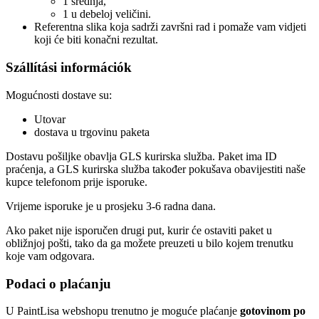
1 srednja,
1 u debeloj veličini.
Referentna slika koja sadrži završni rad i pomaže vam vidjeti
koji će biti konačni rezultat.
Szállítási információk
Mogućnosti dostave su:
Utovar
dostava u trgovinu paketa
Dostavu pošiljke obavlja GLS kurirska služba. Paket ima ID
praćenja, a GLS kurirska služba također pokušava obavijestiti naše
kupce telefonom prije isporuke.
Vrijeme isporuke je u prosjeku 3-6 radna dana.
Ako paket nije isporučen drugi put, kurir će ostaviti paket u
obližnjoj pošti, tako da ga možete preuzeti u bilo kojem trenutku
koje vam odgovara.
Podaci o plaćanju
U PaintLisa webshopu trenutno je moguće plaćanje
gotovinom po