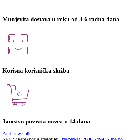
Munjevita dostava u roku od 3-6 radna dana
Korisna korisnička služba
Jamstvo povrata novca u 14 dana
Add to wishlist
SKU:
gyerekkor
Kategorije:
1reszeskat
,
2000-2499
,
Slike po