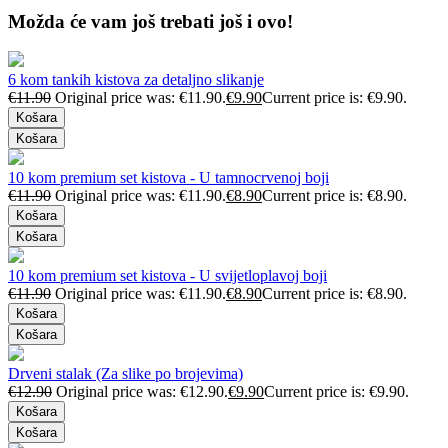
Možda će vam još trebati još i ovo!
6 kom tankih kistova za detaljno slikanje
€
11.90
Original price was: €11.90.
€
9.90
Current price is: €9.90.
Košara
Košara
10 kom premium set kistova - U tamnocrvenoj boji
€
11.90
Original price was: €11.90.
€
8.90
Current price is: €8.90.
Košara
Košara
10 kom premium set kistova - U svijetloplavoj boji
€
11.90
Original price was: €11.90.
€
8.90
Current price is: €8.90.
Košara
Košara
Drveni stalak (Za slike po brojevima)
€
12.90
Original price was: €12.90.
€
9.90
Current price is: €9.90.
Košara
Košara