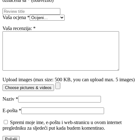
označena sa
* (obavezno)
Vaša ocjena
*
Vaša recenzija:
*
Upload images (max size: 500 KB, you can upload max. 5 images)
Choose pictures & videos
Naziv
*
E-pošta
*
Spremi moje ime, e-poštu i web-stranicu u ovom internet
pregledniku za sljedeći put kada budem komentirao.