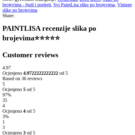
brojevima - ljudi i portreti
,
Svi PaintLisa slike po brojevima
,
Vintage
slike po brojevima
Share:
PAINTLISA recenzije slika po
brojevima⭐️⭐️⭐️⭐️⭐️
Customer reviews
4.97
Ocjenjeno
4.9722222222222
od 5
Based on 36 reviews
5
Ocjenjeno
5
od 5
97%
35
4
Ocjenjeno
4
od 5
3%
1
3
Ocjenjeno
3
od 5