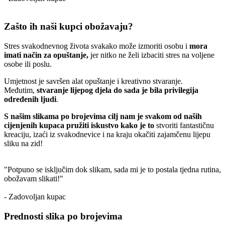
Zašto ih naši kupci obožavaju?
Stres svakodnevnog života svakako može izmoriti osobu i
mora
imati način za opuštanje,
jer nitko ne želi izbaciti stres na voljene
osobe ili poslu.
Umjetnost je savršen alat opuštanje i kreativno stvaranje.
Međutim,
stvaranje lijepog djela do sada je bila privilegija
određenih ljudi
.
S našim slikama po brojevima cilj nam je svakom od naših
cijenjenih kupaca pružiti iskustvo kako je to
stvoriti fantastičnu
kreaciju, izaći iz svakodnevice i na kraju okačiti zajamčenu lijepu
sliku na zid!
"Potpuno se isključim dok slikam, sada mi je to postala tjedna rutina,
obožavam slikati!"
- Zadovoljan kupac
Prednosti slika po brojevima